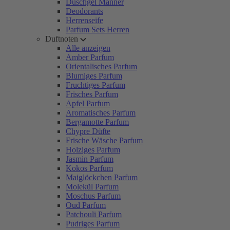
Duschgel Männer
Deodorants
Herrenseife
Parfum Sets Herren
Duftnoten
Alle anzeigen
Amber Parfum
Orientalisches Parfum
Blumiges Parfum
Fruchtiges Parfum
Frisches Parfum
Apfel Parfum
Aromatisches Parfum
Bergamotte Parfum
Chypre Düfte
Frische Wäsche Parfum
Holziges Parfum
Jasmin Parfum
Kokos Parfum
Maiglöckchen Parfum
Molekül Parfum
Moschus Parfum
Oud Parfum
Patchouli Parfum
Pudriges Parfum