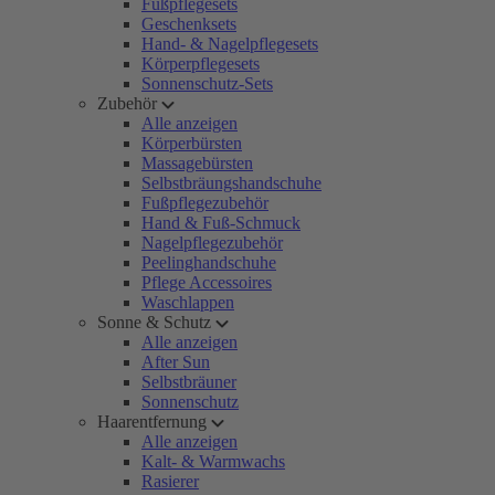
Fußpflegesets
Geschenksets
Hand- & Nagelpflegesets
Körperpflegesets
Sonnenschutz-Sets
Zubehör
Alle anzeigen
Körperbürsten
Massagebürsten
Selbstbräungshandschuhe
Fußpflegezubehör
Hand & Fuß-Schmuck
Nagelpflegezubehör
Peelinghandschuhe
Pflege Accessoires
Waschlappen
Sonne & Schutz
Alle anzeigen
After Sun
Selbstbräuner
Sonnenschutz
Haarentfernung
Alle anzeigen
Kalt- & Warmwachs
Rasierer