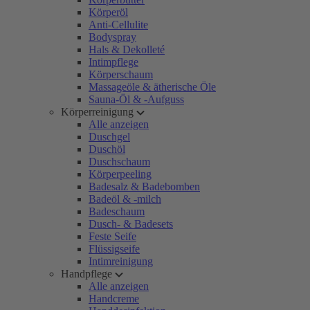
Körperöl
Anti-Cellulite
Bodyspray
Hals & Dekolleté
Intimpflege
Körperschaum
Massageöle & ätherische Öle
Sauna-Öl & -Aufguss
Körperreinigung
Alle anzeigen
Duschgel
Duschöl
Duschschaum
Körperpeeling
Badesalz & Badebomben
Badeöl & -milch
Badeschaum
Dusch- & Badesets
Feste Seife
Flüssigseife
Intimreinigung
Handpflege
Alle anzeigen
Handcreme