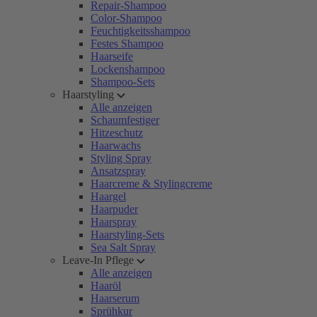
Repair-Shampoo
Color-Shampoo
Feuchtigkeitsshampoo
Festes Shampoo
Haarseife
Lockenshampoo
Shampoo-Sets
Haarstyling
Alle anzeigen
Schaumfestiger
Hitzeschutz
Haarwachs
Styling Spray
Ansatzspray
Haarcreme & Stylingcreme
Haargel
Haarpuder
Haarspray
Haarstyling-Sets
Sea Salt Spray
Leave-In Pflege
Alle anzeigen
Haaröl
Haarserum
Sprühkur