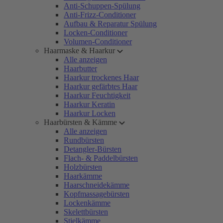
Anti-Schuppen-Spülung
Anti-Frizz-Conditioner
Aufbau & Reparatur Spülung
Locken-Conditioner
Volumen-Conditioner
Haarmaske & Haarkur
Alle anzeigen
Haarbutter
Haarkur trockenes Haar
Haarkur gefärbtes Haar
Haarkur Feuchtigkeit
Haarkur Keratin
Haarkur Locken
Haarbürsten & Kämme
Alle anzeigen
Rundbürsten
Detangler-Bürsten
Flach- & Paddelbürsten
Holzbürsten
Haarkämme
Haarschneidekämme
Kopfmassagebürsten
Lockenkämme
Skelettbürsten
Stielkämme