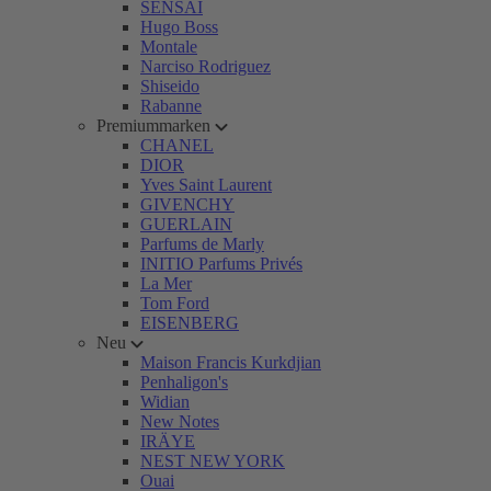
SENSAI
Hugo Boss
Montale
Narciso Rodriguez
Shiseido
Rabanne
Premiummarken
CHANEL
DIOR
Yves Saint Laurent
GIVENCHY
GUERLAIN
Parfums de Marly
INITIO Parfums Privés
La Mer
Tom Ford
EISENBERG
Neu
Maison Francis Kurkdjian
Penhaligon's
Widian
New Notes
IRÄYE
NEST NEW YORK
Ouai