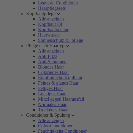
Leave-in Conditioner
Haarpflegesets
Kopfhautpflege
Alle anzeigen
Kopfhaut-Öl
Kopfhautpeeling
Haarwasser
Sonnenschutz & -pflege
Pflege nach Haartyp
Alle anzeigen
Anti-Frizz
Anti-Schuppen
Blondes Haar
Coloriertes Haar
Empfindliche Kopfhaut
Feines & glattes Haar
Fettiges Haar
Lockiges Haar
Mittel gegen Haarausfall
Normales Haar
Trockenes Haar
Conditioner & Spülung
Alle anzeigen
Color-Conditioner
Feuchtigkeits-Conditioner