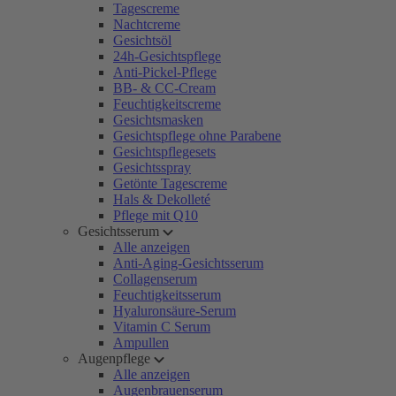
Tagescreme
Nachtcreme
Gesichtsöl
24h-Gesichtspflege
Anti-Pickel-Pflege
BB- & CC-Cream
Feuchtigkeitscreme
Gesichtsmasken
Gesichtspflege ohne Parabene
Gesichtspflegesets
Gesichtsspray
Getönte Tagescreme
Hals & Dekolleté
Pflege mit Q10
Gesichtsserum
Alle anzeigen
Anti-Aging-Gesichtsserum
Collagenserum
Feuchtigkeitsserum
Hyaluronsäure-Serum
Vitamin C Serum
Ampullen
Augenpflege
Alle anzeigen
Augenbrauenserum