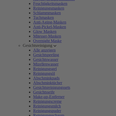
Feuchtigkeitsmasken
Reinigungsmasken
Schlammmasken
Tuchmasken
Anti-Aging-Masken
Anti-Pickel-Masken
Glow Masken
Mitesser-Masken
Overnight Maske
Gesichtsreinigung
Alle anzeigen
Gesichtspeeling
Gesichtswasser
Mizellenwasser
Reinigungsgel
Reinigungsöl
Abschminkpads
Abschminktücher
Gesichtsreinigungssets
Gesichtsseife
Make-up-Entferner
Reinigungscreme
Reinigungsmilch
Reinigungspuder
Reinigungsschaum