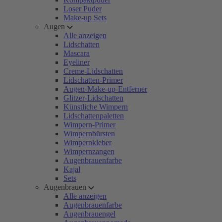
Loser Puder
Make-up Sets
Augen
Alle anzeigen
Lidschatten
Mascara
Eyeliner
Creme-Lidschatten
Lidschatten-Primer
Augen-Make-up-Entferner
Glitzer-Lidschatten
Künstliche Wimpern
Lidschattenpaletten
Wimpern-Primer
Wimpernbürsten
Wimpernkleber
Wimpernzangen
Augenbrauenfarbe
Kajal
Sets
Augenbrauen
Alle anzeigen
Augenbrauenfarbe
Augenbrauengel