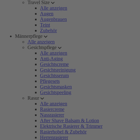
Travel Size
Alle anzeigen
Augen
Augenbrauen
Teint
Zubehör
Männerpflege
Alle anzeigen
Gesichtspflege
Alle anzeigen
Anti-Aging
Gesichtscreme
Gesichtsreinigung
Gesichtsserum
Pflegesets
Gesichtsmasken
Gesichtspeeling
Rasur
Alle anzeigen
Rasiercreme
Nassrasierer
After Shave Balsam & Lotion
Elektrische Rasierer & Trimmer
Rasierhobel & Zubehör
Herrenrasierer