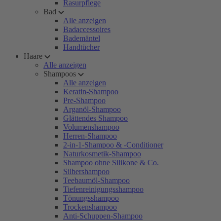
Rasurpflege
Bad
Alle anzeigen
Badaccessoires
Bademäntel
Handtücher
Haare
Alle anzeigen
Shampoos
Alle anzeigen
Keratin-Shampoo
Pre-Shampoo
Arganöl-Shampoo
Glättendes Shampoo
Volumenshampoo
Herren-Shampoo
2-in-1-Shampoo & -Conditioner
Naturkosmetik-Shampoo
Shampoo ohne Silikone & Co.
Silbershampoo
Teebaumöl-Shampoo
Tiefenreinigungsshampoo
Tönungsshampoo
Trockenshampoo
Anti-Schuppen-Shampoo