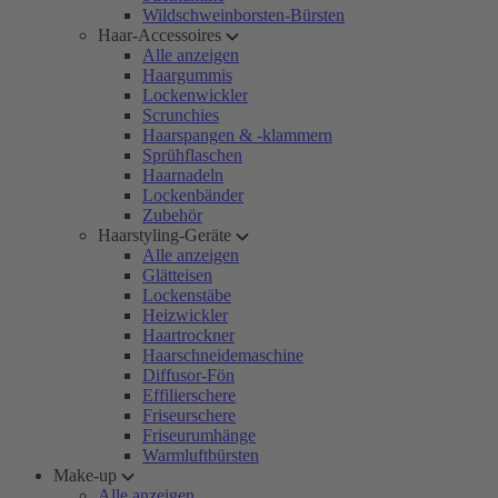
Wildschweinborsten-Bürsten
Haar-Accessoires
Alle anzeigen
Haargummis
Lockenwickler
Scrunchies
Haarspangen & -klammern
Sprühflaschen
Haarnadeln
Lockenbänder
Zubehör
Haarstyling-Geräte
Alle anzeigen
Glätteisen
Lockenstäbe
Heizwickler
Haartrockner
Haarschneidemaschine
Diffusor-Fön
Effilierschere
Friseurschere
Friseurumhänge
Warmluftbürsten
Make-up
Alle anzeigen