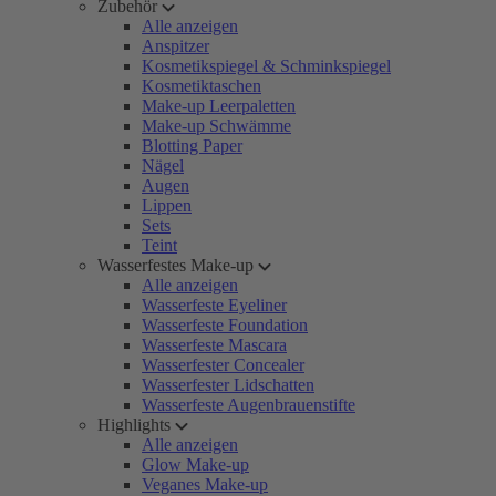
Zubehör
Alle anzeigen
Anspitzer
Kosmetikspiegel & Schminkspiegel
Kosmetiktaschen
Make-up Leerpaletten
Make-up Schwämme
Blotting Paper
Nägel
Augen
Lippen
Sets
Teint
Wasserfestes Make-up
Alle anzeigen
Wasserfeste Eyeliner
Wasserfeste Foundation
Wasserfeste Mascara
Wasserfester Concealer
Wasserfester Lidschatten
Wasserfeste Augenbrauenstifte
Highlights
Alle anzeigen
Glow Make-up
Veganes Make-up