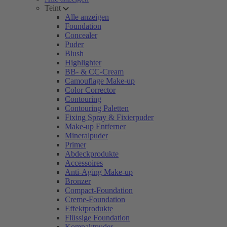
Teint
Alle anzeigen
Foundation
Concealer
Puder
Blush
Highlighter
BB- & CC-Cream
Camouflage Make-up
Color Corrector
Contouring
Contouring Paletten
Fixing Spray & Fixierpuder
Make-up Entferner
Mineralpuder
Primer
Abdeckprodukte
Accessoires
Anti-Aging Make-up
Bronzer
Compact-Foundation
Creme-Foundation
Effektprodukte
Flüssige Foundation
Kompaktpuder