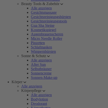
Beauty Tools & Zubehör
Alle anzeigen
Gesichtsmassage
Gesichtsreinigungsbürsten
Gesichtsreinigungstools
Gua Sha Steine
Kosmetikspiegel
Augenbrauenscheren
Micro Needle Roller
Pinzetten
Schlafmasken
Wimpernbürsten
Sonne & Schutz
Alle anzeigen
After Sun
Selbstbräuner
Sonnencreme
Sonnen-Make-up
Körper
Alle anzeigen
Körperpflege
Alle anzeigen
Bodylotion
Deodorant
Körperbutter