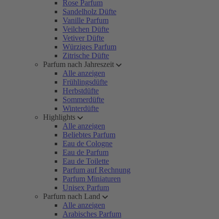
Rose Parfum
Sandelholz Düfte
Vanille Parfum
Veilchen Düfte
Vetiver Düfte
Würziges Parfum
Zitrische Düfte
Parfum nach Jahreszeit
Alle anzeigen
Frühlingsdüfte
Herbstdüfte
Sommerdüfte
Winterdüfte
Highlights
Alle anzeigen
Beliebtes Parfum
Eau de Cologne
Eau de Parfum
Eau de Toilette
Parfum auf Rechnung
Parfum Miniaturen
Unisex Parfum
Parfum nach Land
Alle anzeigen
Arabisches Parfum