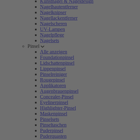
Kunstnägel & Nageldesign
Nagelhautentferner
Nagelknipser
Nagellackentferner
Nagelscheren
UV-Lampen
Nagelpflege
Nagelsets
Pinsel
Alle anzeigen
Foundationpinsel
Lidschattenpinsel
Lippenpinsel
Pinselreiniger
Rougepinsel
Applikatoren
Augenbrauenpinsel
Concealer-Pinsel
Eyelinerpinsel
Highlighter-Pinsel
Maskenpinsel
Pinselsets
Pinseltaschen
Puderpinsel
Puderquasten