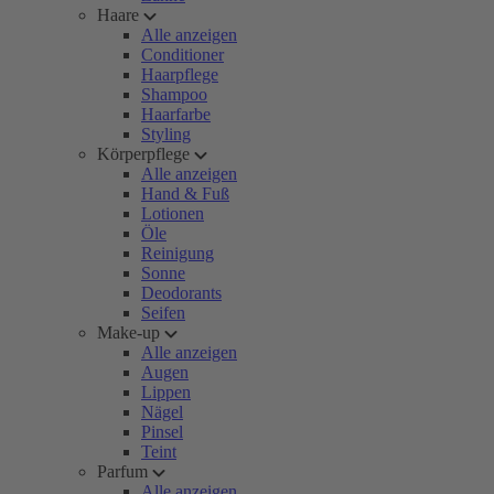
Haare
Alle anzeigen
Conditioner
Haarpflege
Shampoo
Haarfarbe
Styling
Körperpflege
Alle anzeigen
Hand & Fuß
Lotionen
Öle
Reinigung
Sonne
Deodorants
Seifen
Make-up
Alle anzeigen
Augen
Lippen
Nägel
Pinsel
Teint
Parfum
Alle anzeigen