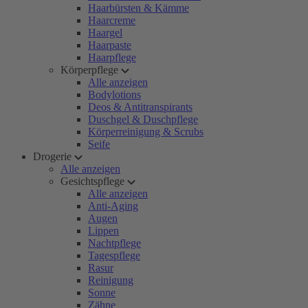
Haarbürsten & Kämme
Haarcreme
Haargel
Haarpaste
Haarpflege
Körperpflege
Alle anzeigen
Bodylotions
Deos & Antitranspirants
Duschgel & Duschpflege
Körperreinigung & Scrubs
Seife
Drogerie
Alle anzeigen
Gesichtspflege
Alle anzeigen
Anti-Aging
Augen
Lippen
Nachtpflege
Tagespflege
Rasur
Reinigung
Sonne
Zähne