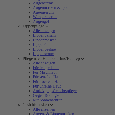
Augencreme
Augenmasken & -pads
Augenserum
Wimpernserum
Augengel
Lippenpflege
Alle anzeigen
Lippenbalsam
Lippenmasken
Lippenöl
Lippenpeeling
Lippenserum
Pflege nach Hautbedürfnis/Hauttyp
Alle anzeigen
Für fettige Haut
Für Mischhaut
Für sensible Haut
Für trockene Haut
Für unreine Haut
Anti-Aging-Gesichtspflege
Gegen Rötungen
Mit Sonnenschutz
Gesichtsmasken
Alle anzeigen
Augen- & Lippenmasken