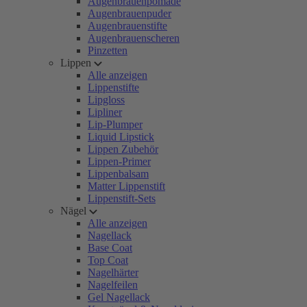
Augenbrauenpomade
Augenbrauenpuder
Augenbrauenstifte
Augenbrauenscheren
Pinzetten
Lippen
Alle anzeigen
Lippenstifte
Lipgloss
Lipliner
Lip-Plumper
Liquid Lipstick
Lippen Zubehör
Lippen-Primer
Lippenbalsam
Matter Lippenstift
Lippenstift-Sets
Nägel
Alle anzeigen
Nagellack
Base Coat
Top Coat
Nagelhärter
Nagelfeilen
Gel Nagellack