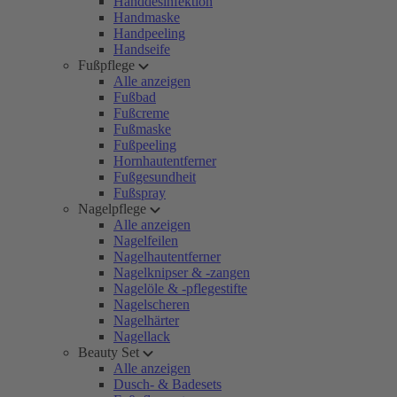
Handdesinfektion
Handmaske
Handpeeling
Handseife
Fußpflege
Alle anzeigen
Fußbad
Fußcreme
Fußmaske
Fußpeeling
Hornhautentferner
Fußgesundheit
Fußspray
Nagelpflege
Alle anzeigen
Nagelfeilen
Nagelhautentferner
Nagelknipser & -zangen
Nagelöle & -pflegestifte
Nagelscheren
Nagelhärter
Nagellack
Beauty Set
Alle anzeigen
Dusch- & Badesets