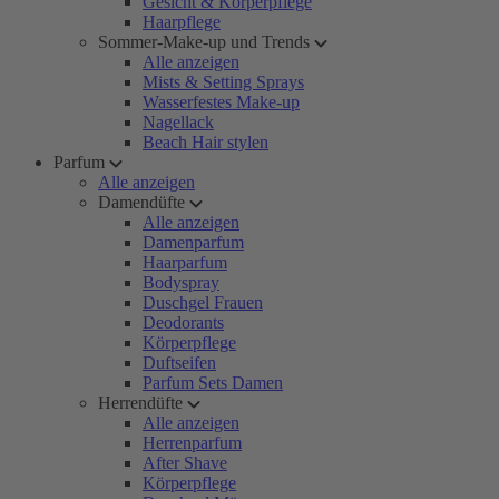
Gesicht & Körperpflege
Haarpflege
Sommer-Make-up und Trends
Alle anzeigen
Mists & Setting Sprays
Wasserfestes Make-up
Nagellack
Beach Hair stylen
Parfum
Alle anzeigen
Damendüfte
Alle anzeigen
Damenparfum
Haarparfum
Bodyspray
Duschgel Frauen
Deodorants
Körperpflege
Duftseifen
Parfum Sets Damen
Herrendüfte
Alle anzeigen
Herrenparfum
After Shave
Körperpflege