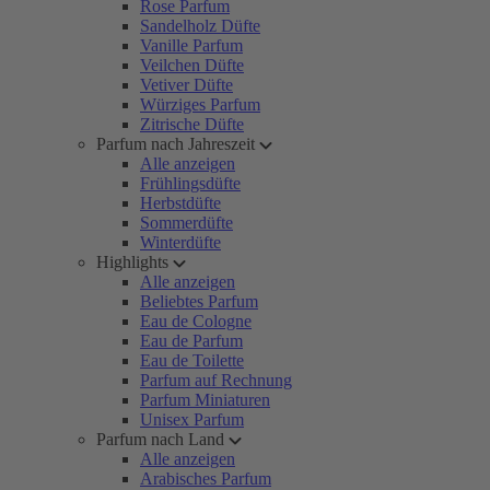
Rose Parfum
Sandelholz Düfte
Vanille Parfum
Veilchen Düfte
Vetiver Düfte
Würziges Parfum
Zitrische Düfte
Parfum nach Jahreszeit
Alle anzeigen
Frühlingsdüfte
Herbstdüfte
Sommerdüfte
Winterdüfte
Highlights
Alle anzeigen
Beliebtes Parfum
Eau de Cologne
Eau de Parfum
Eau de Toilette
Parfum auf Rechnung
Parfum Miniaturen
Unisex Parfum
Parfum nach Land
Alle anzeigen
Arabisches Parfum