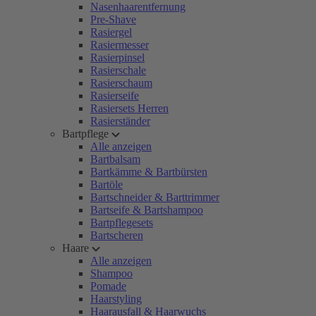
Nasenhaarentfernung
Pre-Shave
Rasiergel
Rasiermesser
Rasierpinsel
Rasierschale
Rasierschaum
Rasierseife
Rasiersets Herren
Rasierständer
Bartpflege
Alle anzeigen
Bartbalsam
Bartkämme & Bartbürsten
Bartöle
Bartschneider & Barttrimmer
Bartseife & Bartshampoo
Bartpflegesets
Bartscheren
Haare
Alle anzeigen
Shampoo
Pomade
Haarstyling
Haarausfall & Haarwuchs