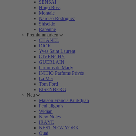
SENSAI
Hugo Boss
Montale
Narciso Rodriguez
Shiseido
Rabanne
Premiummarken
CHANEL
DIOR
Yves Saint Laurent
GIVENCHY
GUERLAIN
Parfums de Marly
INITIO Parfums Privés
La Mer
Tom Ford
EISENBERG
Neu
Maison Francis Kurkdjian
Penhaligon's
Widian
New Notes
IRÄYE
NEST NEW YORK
Ouai