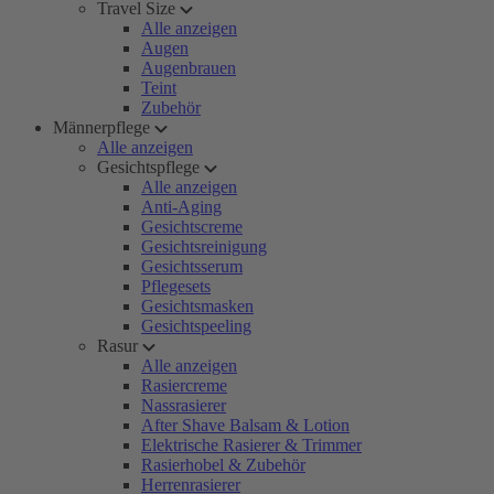
Travel Size
Alle anzeigen
Augen
Augenbrauen
Teint
Zubehör
Männerpflege
Alle anzeigen
Gesichtspflege
Alle anzeigen
Anti-Aging
Gesichtscreme
Gesichtsreinigung
Gesichtsserum
Pflegesets
Gesichtsmasken
Gesichtspeeling
Rasur
Alle anzeigen
Rasiercreme
Nassrasierer
After Shave Balsam & Lotion
Elektrische Rasierer & Trimmer
Rasierhobel & Zubehör
Herrenrasierer