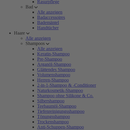
Rasurpflege
Bad
Alle anzeigen
Badaccessoires
Bademäntel
Handtücher
Haare
Alle anzeigen
Shampoos
Alle anzeigen
Keratin-Shampoo
Pre-Shampoo
Arganöl-Shampoo
Glättendes Shampoo
Volumenshampoo
Herren-Shampoo
2-in-1-Shampoo & -Conditioner
Naturkosmetik-Shampoo
Shampoo ohne Silikone & Co.
Silbershampoo
Teebaumöl-Shampoo
Tiefenreinigungsshampoo
Tönungsshampoo
Trockenshampoo
Anti-Schuppen-Shampoo