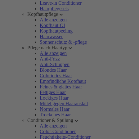
Leave-in Conditioner
Haarpflegesets
Kopfhautpflege
Alle anzeigen
Kopfhaut-Öl
Kopfhautpeeling
Haarwasser
Sonnenschutz & -pflege
Pflege nach Haartyp
Alle anzeigen
Anti-Frizz
Anti-Schuppen
Blondes Haar
Coloriertes Haar
Empfindliche Kopfhaut
Feines & glattes Haar
Fettiges Haar
Lockiges Haar
Mittel gegen Haarausfall
Normales Haar
Trockenes Haar
Conditioner & Spülung
Alle anzeigen
Color-Conditioner
Feuchtigkeits-Conditioner