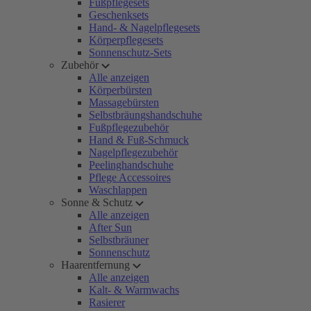
Fußpflegesets
Geschenksets
Hand- & Nagelpflegesets
Körperpflegesets
Sonnenschutz-Sets
Zubehör
Alle anzeigen
Körperbürsten
Massagebürsten
Selbstbräungshandschuhe
Fußpflegezubehör
Hand & Fuß-Schmuck
Nagelpflegezubehör
Peelinghandschuhe
Pflege Accessoires
Waschlappen
Sonne & Schutz
Alle anzeigen
After Sun
Selbstbräuner
Sonnenschutz
Haarentfernung
Alle anzeigen
Kalt- & Warmwachs
Rasierer