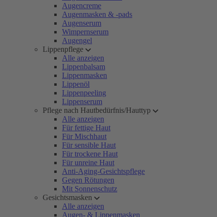
Augencreme
Augenmasken & -pads
Augenserum
Wimpernserum
Augengel
Lippenpflege
Alle anzeigen
Lippenbalsam
Lippenmasken
Lippenöl
Lippenpeeling
Lippenserum
Pflege nach Hautbedürfnis/Hauttyp
Alle anzeigen
Für fettige Haut
Für Mischhaut
Für sensible Haut
Für trockene Haut
Für unreine Haut
Anti-Aging-Gesichtspflege
Gegen Rötungen
Mit Sonnenschutz
Gesichtsmasken
Alle anzeigen
Augen- & Lippenmasken