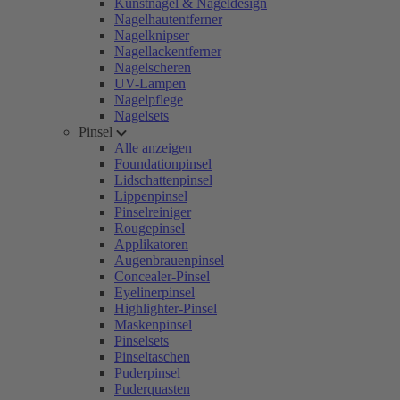
Kunstnägel & Nageldesign
Nagelhautentferner
Nagelknipser
Nagellackentferner
Nagelscheren
UV-Lampen
Nagelpflege
Nagelsets
Pinsel
Alle anzeigen
Foundationpinsel
Lidschattenpinsel
Lippenpinsel
Pinselreiniger
Rougepinsel
Applikatoren
Augenbrauenpinsel
Concealer-Pinsel
Eyelinerpinsel
Highlighter-Pinsel
Maskenpinsel
Pinselsets
Pinseltaschen
Puderpinsel
Puderquasten