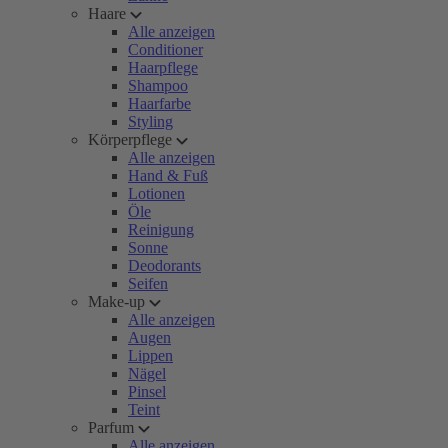
Haare
Alle anzeigen
Conditioner
Haarpflege
Shampoo
Haarfarbe
Styling
Körperpflege
Alle anzeigen
Hand & Fuß
Lotionen
Öle
Reinigung
Sonne
Deodorants
Seifen
Make-up
Alle anzeigen
Augen
Lippen
Nägel
Pinsel
Teint
Parfum
Alle anzeigen