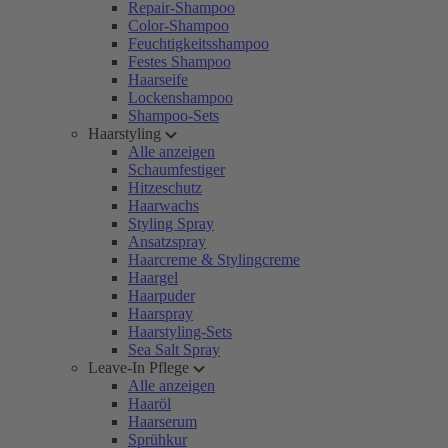
Repair-Shampoo
Color-Shampoo
Feuchtigkeitsshampoo
Festes Shampoo
Haarseife
Lockenshampoo
Shampoo-Sets
Haarstyling
Alle anzeigen
Schaumfestiger
Hitzeschutz
Haarwachs
Styling Spray
Ansatzspray
Haarcreme & Stylingcreme
Haargel
Haarpuder
Haarspray
Haarstyling-Sets
Sea Salt Spray
Leave-In Pflege
Alle anzeigen
Haaröl
Haarserum
Sprühkur