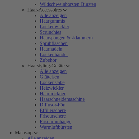
Wildschweinborsten-Bürsten
Haar-Accessoires
Alle anzeigen
Haargummis
Lockenwickler
Scrunchies
Haarspangen & -klammern
Sprühflaschen
Haarnadeln
Lockenbänder
Zubehör
Haarstyling-Geräte
Alle anzeigen
Glätteisen
Lockenstäbe
Heizwickler
Haartrockner
Haarschneidemaschine
Diffusor-Fön
Effilierschere
Friseurschere
Friseurumhänge
Warmluftbürsten
Make-up
Alle anzeigen