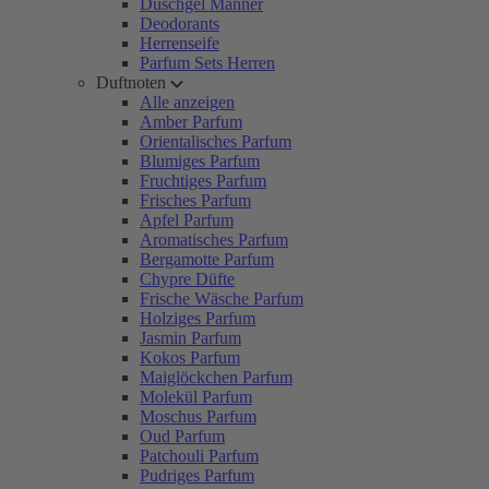
Duschgel Männer
Deodorants
Herrenseife
Parfum Sets Herren
Duftnoten
Alle anzeigen
Amber Parfum
Orientalisches Parfum
Blumiges Parfum
Fruchtiges Parfum
Frisches Parfum
Apfel Parfum
Aromatisches Parfum
Bergamotte Parfum
Chypre Düfte
Frische Wäsche Parfum
Holziges Parfum
Jasmin Parfum
Kokos Parfum
Maiglöckchen Parfum
Molekül Parfum
Moschus Parfum
Oud Parfum
Patchouli Parfum
Pudriges Parfum