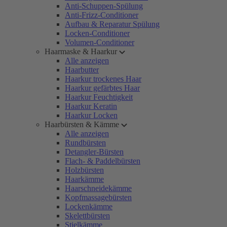
Anti-Schuppen-Spülung
Anti-Frizz-Conditioner
Aufbau & Reparatur Spülung
Locken-Conditioner
Volumen-Conditioner
Haarmaske & Haarkur
Alle anzeigen
Haarbutter
Haarkur trockenes Haar
Haarkur gefärbtes Haar
Haarkur Feuchtigkeit
Haarkur Keratin
Haarkur Locken
Haarbürsten & Kämme
Alle anzeigen
Rundbürsten
Detangler-Bürsten
Flach- & Paddelbürsten
Holzbürsten
Haarkämme
Haarschneidekämme
Kopfmassagebürsten
Lockenkämme
Skelettbürsten
Stielkämme