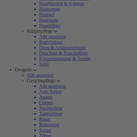
Haarbürsten & Kämme
Haarcreme
Haargel
Haarpaste
Haarpflege
Körperpflege
Alle anzeigen
Bodylotions
Deos & Antitranspirants
Duschgel & Duschpflege
Körperreinigung & Scrubs
Seife
Drogerie
Alle anzeigen
Gesichtspflege
Alle anzeigen
Anti-Aging
Augen
Lippen
Nachtpflege
Tagespflege
Rasur
Reinigung
Sonne
Zähne