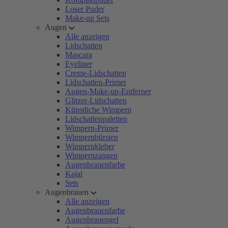
Loser Puder
Make-up Sets
Augen
Alle anzeigen
Lidschatten
Mascara
Eyeliner
Creme-Lidschatten
Lidschatten-Primer
Augen-Make-up-Entferner
Glitzer-Lidschatten
Künstliche Wimpern
Lidschattenpaletten
Wimpern-Primer
Wimpernbürsten
Wimpernkleber
Wimpernzangen
Augenbrauenfarbe
Kajal
Sets
Augenbrauen
Alle anzeigen
Augenbrauenfarbe
Augenbrauengel