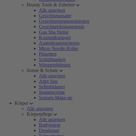
Beauty Tools & Zubehör
Alle anzeigen
Gesichtsmassage
Gesichtsreinigungsbürsten
Gesichtsreinigungstools
Gua Sha Steine
Kosmetikspiegel
Augenbrauenscheren
Micro Needle Roller
Pinzetten
Schlafmasken
Wimpernbürsten
Sonne & Schutz
Alle anzeigen
After Sun
Selbstbräuner
Sonnencreme
Sonnen-Make-up
Körper
Alle anzeigen
Körperpflege
Alle anzeigen
Bodylotion
Deodorant
Körperbutter