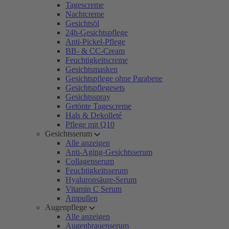
Tagescreme
Nachtcreme
Gesichtsöl
24h-Gesichtspflege
Anti-Pickel-Pflege
BB- & CC-Cream
Feuchtigkeitscreme
Gesichtsmasken
Gesichtspflege ohne Parabene
Gesichtspflegesets
Gesichtsspray
Getönte Tagescreme
Hals & Dekolleté
Pflege mit Q10
Gesichtsserum
Alle anzeigen
Anti-Aging-Gesichtsserum
Collagenserum
Feuchtigkeitsserum
Hyaluronsäure-Serum
Vitamin C Serum
Ampullen
Augenpflege
Alle anzeigen
Augenbrauenserum