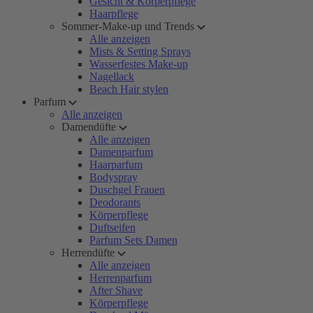
Gesicht & Körperpflege
Haarpflege
Sommer-Make-up und Trends
Alle anzeigen
Mists & Setting Sprays
Wasserfestes Make-up
Nagellack
Beach Hair stylen
Parfum
Alle anzeigen
Damendüfte
Alle anzeigen
Damenparfum
Haarparfum
Bodyspray
Duschgel Frauen
Deodorants
Körperpflege
Duftseifen
Parfum Sets Damen
Herrendüfte
Alle anzeigen
Herrenparfum
After Shave
Körperpflege