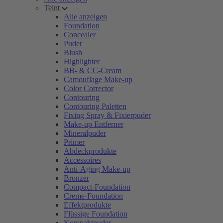
Teint
Alle anzeigen
Foundation
Concealer
Puder
Blush
Highlighter
BB- & CC-Cream
Camouflage Make-up
Color Corrector
Contouring
Contouring Paletten
Fixing Spray & Fixierpuder
Make-up Entferner
Mineralpuder
Primer
Abdeckprodukte
Accessoires
Anti-Aging Make-up
Bronzer
Compact-Foundation
Creme-Foundation
Effektprodukte
Flüssige Foundation
Kompaktpuder