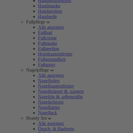
Handdesinfektion
Handmaske
Handpeeling
Handseife
Fußpflege
Alle anzeigen
Fußbad
Fußcreme
Fußmaske
Fußpeeling
Hornhautentferner
Fußgesundheit
Fußspray
Nagelpflege
Alle anzeigen
Nagelfeilen
Nagelhautentferner
Nagelknipser & -zangen
Nagelöle & -pflegestifte
Nagelscheren
Nagelhärter
Nagellack
Beauty Set
Alle anzeigen
Dusch- & Badesets