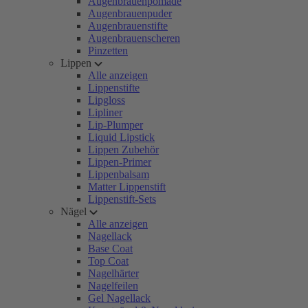
Augenbrauenpomade
Augenbrauenpuder
Augenbrauenstifte
Augenbrauenscheren
Pinzetten
Lippen
Alle anzeigen
Lippenstifte
Lipgloss
Lipliner
Lip-Plumper
Liquid Lipstick
Lippen Zubehör
Lippen-Primer
Lippenbalsam
Matter Lippenstift
Lippenstift-Sets
Nägel
Alle anzeigen
Nagellack
Base Coat
Top Coat
Nagelhärter
Nagelfeilen
Gel Nagellack