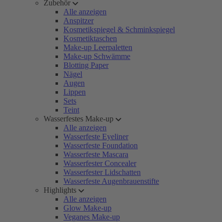
Zubehör
Alle anzeigen
Anspitzer
Kosmetikspiegel & Schminkspiegel
Kosmetiktaschen
Make-up Leerpaletten
Make-up Schwämme
Blotting Paper
Nägel
Augen
Lippen
Sets
Teint
Wasserfestes Make-up
Alle anzeigen
Wasserfeste Eyeliner
Wasserfeste Foundation
Wasserfeste Mascara
Wasserfester Concealer
Wasserfester Lidschatten
Wasserfeste Augenbrauenstifte
Highlights
Alle anzeigen
Glow Make-up
Veganes Make-up