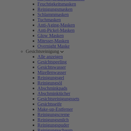
Feuchtigkeitsmasken
Reinigungsmasken
Schlammmasken
Tuchmasken
Anti-Aging-Masken
Anti-Pickel-Masken
Glow Masken
Mitesser-Masken
Overnight Maske
Gesichtsreinigung
Alle anzeigen
Gesichtspeeling
Gesichtswasser
Mizellenwasser
Reinigungsgel
Reinigungsöl
Abschminkpads
Abschminktücher
Gesichtsreinigungssets
Gesichtsseife
Make-up-Entferner
Reinigungscreme
Reinigungsmilch
Reinigungspuder
Reinigungsschaum