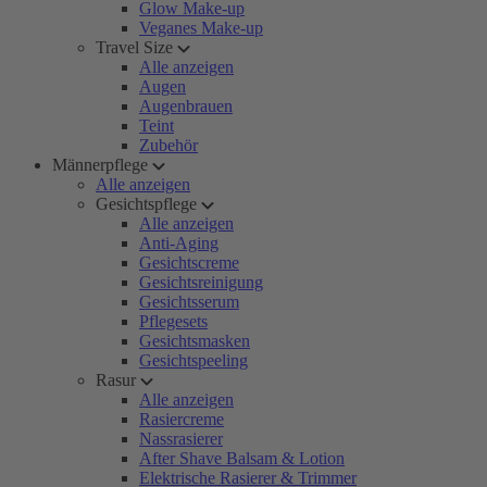
Glow Make-up
Veganes Make-up
Travel Size
Alle anzeigen
Augen
Augenbrauen
Teint
Zubehör
Männerpflege
Alle anzeigen
Gesichtspflege
Alle anzeigen
Anti-Aging
Gesichtscreme
Gesichtsreinigung
Gesichtsserum
Pflegesets
Gesichtsmasken
Gesichtspeeling
Rasur
Alle anzeigen
Rasiercreme
Nassrasierer
After Shave Balsam & Lotion
Elektrische Rasierer & Trimmer