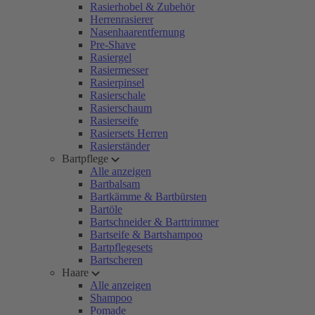
Rasierhobel & Zubehör
Herrenrasierer
Nasenhaarentfernung
Pre-Shave
Rasiergel
Rasiermesser
Rasierpinsel
Rasierschale
Rasierschaum
Rasierseife
Rasiersets Herren
Rasierständer
Bartpflege
Alle anzeigen
Bartbalsam
Bartkämme & Bartbürsten
Bartöle
Bartschneider & Barttrimmer
Bartseife & Bartshampoo
Bartpflegesets
Bartscheren
Haare
Alle anzeigen
Shampoo
Pomade