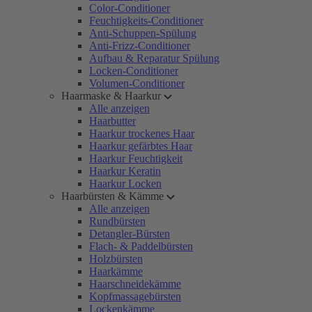
Color-Conditioner
Feuchtigkeits-Conditioner
Anti-Schuppen-Spülung
Anti-Frizz-Conditioner
Aufbau & Reparatur Spülung
Locken-Conditioner
Volumen-Conditioner
Haarmaske & Haarkur
Alle anzeigen
Haarbutter
Haarkur trockenes Haar
Haarkur gefärbtes Haar
Haarkur Feuchtigkeit
Haarkur Keratin
Haarkur Locken
Haarbürsten & Kämme
Alle anzeigen
Rundbürsten
Detangler-Bürsten
Flach- & Paddelbürsten
Holzbürsten
Haarkämme
Haarschneidekämme
Kopfmassagebürsten
Lockenkämme