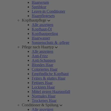
Haarserum
Sprühkur
Leave-in Conditioner
Haarpflegesets
Kopfhautpflege
Alle anzeigen
Kopfhaut-Öl
Kopfhautpeeling
Haarwasser
Sonnenschutz & -pflege
Pflege nach Haartyp
Alle anzeigen
Anti-Frizz
Anti-Schuppen
Blondes Haar
Coloriertes Haar
Empfindliche Kopfhaut
Feines & glattes Haar
Fettiges Haar
Lockiges Haar
Mittel gegen Haarausfall
Normales Haar
Trockenes Haar
Conditioner & Spülung
Alle anzeigen