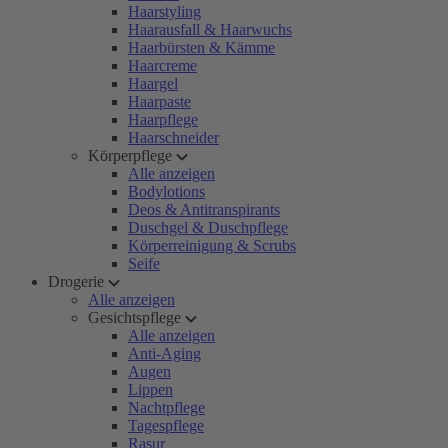
Haarstyling
Haarausfall & Haarwuchs
Haarbürsten & Kämme
Haarcreme
Haargel
Haarpaste
Haarpflege
Haarschneider
Körperpflege
Alle anzeigen
Bodylotions
Deos & Antitranspirants
Duschgel & Duschpflege
Körperreinigung & Scrubs
Seife
Drogerie
Alle anzeigen
Gesichtspflege
Alle anzeigen
Anti-Aging
Augen
Lippen
Nachtpflege
Tagespflege
Rasur