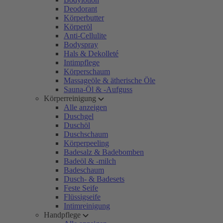
Deodorant
Körperbutter
Körperöl
Anti-Cellulite
Bodyspray
Hals & Dekolleté
Intimpflege
Körperschaum
Massageöle & ätherische Öle
Sauna-Öl & -Aufguss
Körperreinigung
Alle anzeigen
Duschgel
Duschöl
Duschschaum
Körperpeeling
Badesalz & Badebomben
Badeöl & -milch
Badeschaum
Dusch- & Badesets
Feste Seife
Flüssigseife
Intimreinigung
Handpflege