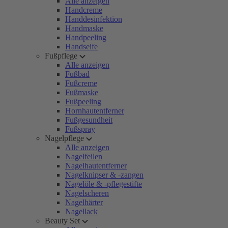
Alle anzeigen
Handcreme
Handdesinfektion
Handmaske
Handpeeling
Handseife
Fußpflege
Alle anzeigen
Fußbad
Fußcreme
Fußmaske
Fußpeeling
Hornhautentferner
Fußgesundheit
Fußspray
Nagelpflege
Alle anzeigen
Nagelfeilen
Nagelhautentferner
Nagelknipser & -zangen
Nagelöle & -pflegestifte
Nagelscheren
Nagelhärter
Nagellack
Beauty Set