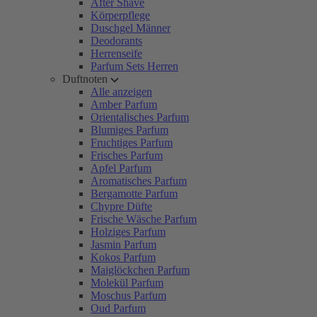
After Shave
Körperpflege
Duschgel Männer
Deodorants
Herrenseife
Parfum Sets Herren
Duftnoten
Alle anzeigen
Amber Parfum
Orientalisches Parfum
Blumiges Parfum
Fruchtiges Parfum
Frisches Parfum
Apfel Parfum
Aromatisches Parfum
Bergamotte Parfum
Chypre Düfte
Frische Wäsche Parfum
Holziges Parfum
Jasmin Parfum
Kokos Parfum
Maiglöckchen Parfum
Molekül Parfum
Moschus Parfum
Oud Parfum