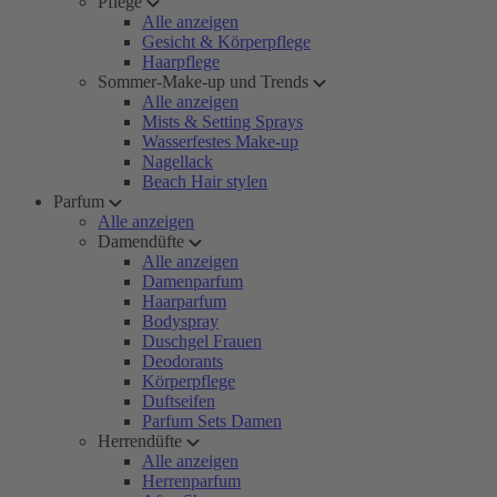
Pflege
Alle anzeigen
Gesicht & Körperpflege
Haarpflege
Sommer-Make-up und Trends
Alle anzeigen
Mists & Setting Sprays
Wasserfestes Make-up
Nagellack
Beach Hair stylen
Parfum
Alle anzeigen
Damendüfte
Alle anzeigen
Damenparfum
Haarparfum
Bodyspray
Duschgel Frauen
Deodorants
Körperpflege
Duftseifen
Parfum Sets Damen
Herrendüfte
Alle anzeigen
Herrenparfum