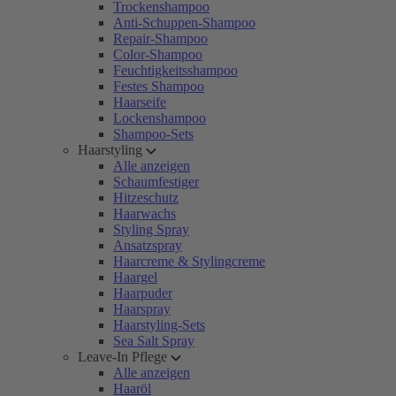
Trockenshampoo
Anti-Schuppen-Shampoo
Repair-Shampoo
Color-Shampoo
Feuchtigkeitsshampoo
Festes Shampoo
Haarseife
Lockenshampoo
Shampoo-Sets
Haarstyling
Alle anzeigen
Schaumfestiger
Hitzeschutz
Haarwachs
Styling Spray
Ansatzspray
Haarcreme & Stylingcreme
Haargel
Haarpuder
Haarspray
Haarstyling-Sets
Sea Salt Spray
Leave-In Pflege
Alle anzeigen
Haaröl