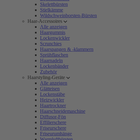
Skelettbürsten
Stielkämme
Wildschweinborsten-Bürsten
Haar-Accessoires
Alle anzeigen
Haargummis
Lockenwickler
Scrunchies
Haarspangen & -klammern
Sprühflaschen
Haarnadeln
Lockenbänder
Zubehör
Haarstyling-Geräte
Alle anzeigen
Glätteisen
Lockenstäbe
Heizwickler
Haartrockner
Haarschneidemaschine
Diffusor-Fön
Effilierschere
Friseurschere
Friseurumhänge
Warmluftbürsten