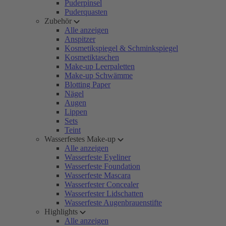
Puderpinsel
Puderquasten
Zubehör
Alle anzeigen
Anspitzer
Kosmetikspiegel & Schminkspiegel
Kosmetiktaschen
Make-up Leerpaletten
Make-up Schwämme
Blotting Paper
Nägel
Augen
Lippen
Sets
Teint
Wasserfestes Make-up
Alle anzeigen
Wasserfeste Eyeliner
Wasserfeste Foundation
Wasserfeste Mascara
Wasserfester Concealer
Wasserfester Lidschatten
Wasserfeste Augenbrauenstifte
Highlights
Alle anzeigen