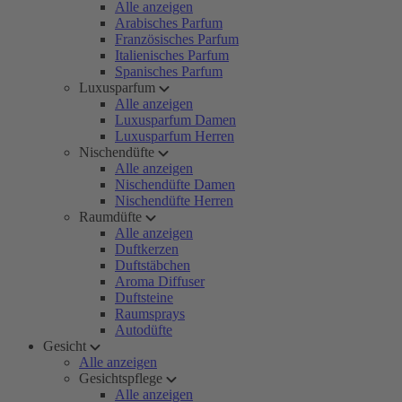
Alle anzeigen
Arabisches Parfum
Französisches Parfum
Italienisches Parfum
Spanisches Parfum
Luxusparfum
Alle anzeigen
Luxusparfum Damen
Luxusparfum Herren
Nischendüfte
Alle anzeigen
Nischendüfte Damen
Nischendüfte Herren
Raumdüfte
Alle anzeigen
Duftkerzen
Duftstäbchen
Aroma Diffuser
Duftsteine
Raumsprays
Autodüfte
Gesicht
Alle anzeigen
Gesichtspflege
Alle anzeigen