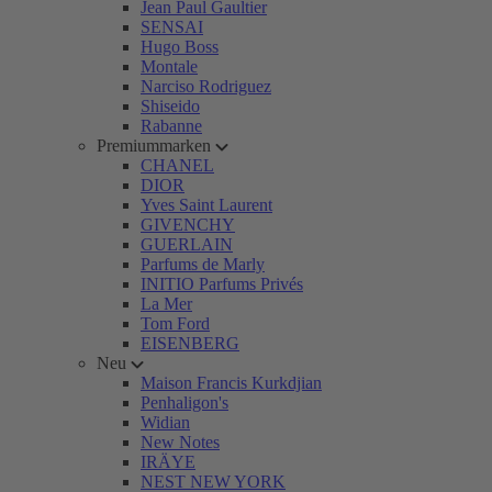
Jean Paul Gaultier
SENSAI
Hugo Boss
Montale
Narciso Rodriguez
Shiseido
Rabanne
Premiummarken
CHANEL
DIOR
Yves Saint Laurent
GIVENCHY
GUERLAIN
Parfums de Marly
INITIO Parfums Privés
La Mer
Tom Ford
EISENBERG
Neu
Maison Francis Kurkdjian
Penhaligon's
Widian
New Notes
IRÄYE
NEST NEW YORK