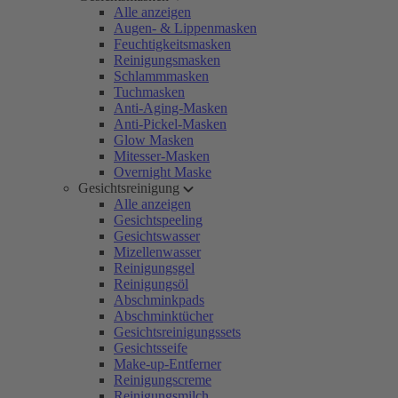
Alle anzeigen
Augen- & Lippenmasken
Feuchtigkeitsmasken
Reinigungsmasken
Schlammmasken
Tuchmasken
Anti-Aging-Masken
Anti-Pickel-Masken
Glow Masken
Mitesser-Masken
Overnight Maske
Gesichtsreinigung
Alle anzeigen
Gesichtspeeling
Gesichtswasser
Mizellenwasser
Reinigungsgel
Reinigungsöl
Abschminkpads
Abschminktücher
Gesichtsreinigungssets
Gesichtsseife
Make-up-Entferner
Reinigungscreme
Reinigungsmilch