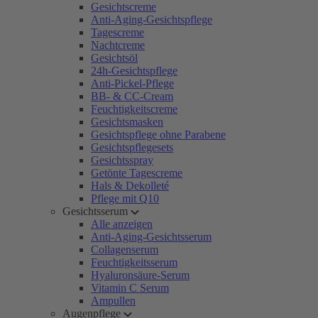
Gesichtscreme
Anti-Aging-Gesichtspflege
Tagescreme
Nachtcreme
Gesichtsöl
24h-Gesichtspflege
Anti-Pickel-Pflege
BB- & CC-Cream
Feuchtigkeitscreme
Gesichtsmasken
Gesichtspflege ohne Parabene
Gesichtspflegesets
Gesichtsspray
Getönte Tagescreme
Hals & Dekolleté
Pflege mit Q10
Gesichtsserum
Alle anzeigen
Anti-Aging-Gesichtsserum
Collagenserum
Feuchtigkeitsserum
Hyaluronsäure-Serum
Vitamin C Serum
Ampullen
Augenpflege