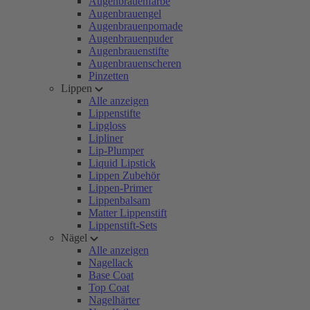
Augenbrauenfarbe
Augenbrauengel
Augenbrauenpomade
Augenbrauenpuder
Augenbrauenstifte
Augenbrauenscheren
Pinzetten
Lippen
Alle anzeigen
Lippenstifte
Lipgloss
Lipliner
Lip-Plumper
Liquid Lipstick
Lippen Zubehör
Lippen-Primer
Lippenbalsam
Matter Lippenstift
Lippenstift-Sets
Nägel
Alle anzeigen
Nagellack
Base Coat
Top Coat
Nagelhärter