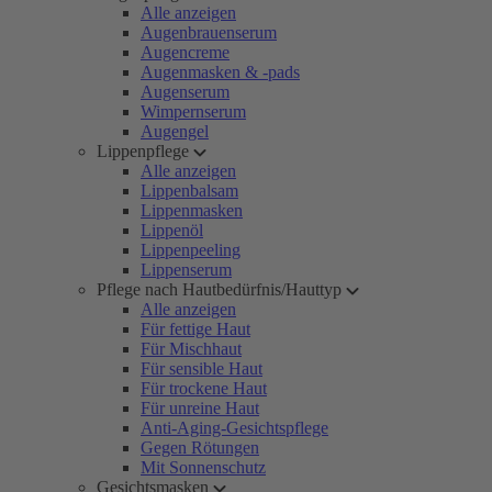
Alle anzeigen
Augenbrauenserum
Augencreme
Augenmasken & -pads
Augenserum
Wimpernserum
Augengel
Lippenpflege
Alle anzeigen
Lippenbalsam
Lippenmasken
Lippenöl
Lippenpeeling
Lippenserum
Pflege nach Hautbedürfnis/Hauttyp
Alle anzeigen
Für fettige Haut
Für Mischhaut
Für sensible Haut
Für trockene Haut
Für unreine Haut
Anti-Aging-Gesichtspflege
Gegen Rötungen
Mit Sonnenschutz
Gesichtsmasken