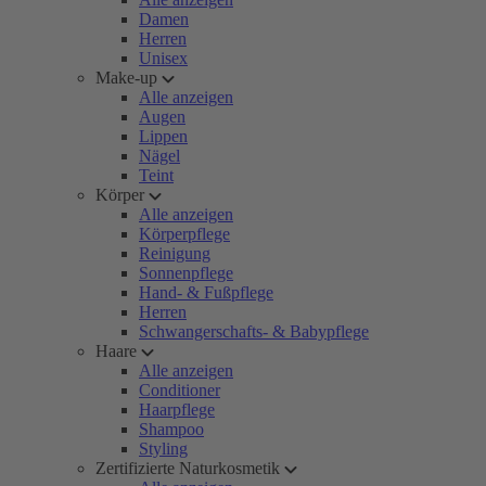
Damen
Herren
Unisex
Make-up
Alle anzeigen
Augen
Lippen
Nägel
Teint
Körper
Alle anzeigen
Körperpflege
Reinigung
Sonnenpflege
Hand- & Fußpflege
Herren
Schwangerschafts- & Babypflege
Haare
Alle anzeigen
Conditioner
Haarpflege
Shampoo
Styling
Zertifizierte Naturkosmetik