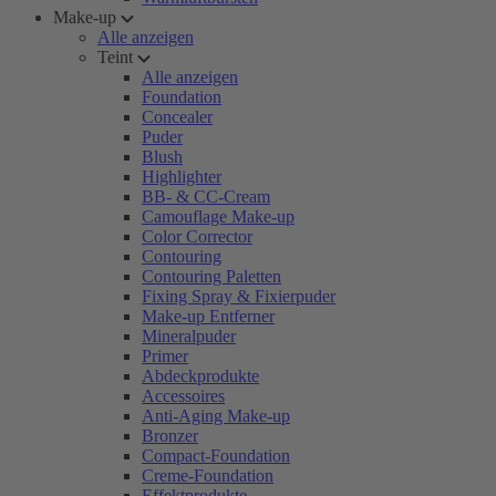
Make-up
Alle anzeigen
Teint
Alle anzeigen
Foundation
Concealer
Puder
Blush
Highlighter
BB- & CC-Cream
Camouflage Make-up
Color Corrector
Contouring
Contouring Paletten
Fixing Spray & Fixierpuder
Make-up Entferner
Mineralpuder
Primer
Abdeckprodukte
Accessoires
Anti-Aging Make-up
Bronzer
Compact-Foundation
Creme-Foundation
Effektprodukte