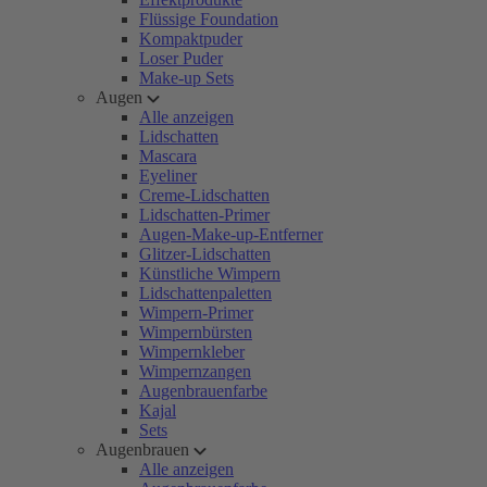
Flüssige Foundation
Kompaktpuder
Loser Puder
Make-up Sets
Augen
Alle anzeigen
Lidschatten
Mascara
Eyeliner
Creme-Lidschatten
Lidschatten-Primer
Augen-Make-up-Entferner
Glitzer-Lidschatten
Künstliche Wimpern
Lidschattenpaletten
Wimpern-Primer
Wimpernbürsten
Wimpernkleber
Wimpernzangen
Augenbrauenfarbe
Kajal
Sets
Augenbrauen
Alle anzeigen