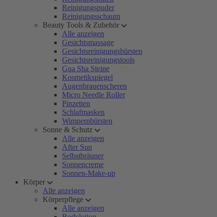
Reinigungspuder
Reinigungsschaum
Beauty Tools & Zubehör
Alle anzeigen
Gesichtsmassage
Gesichtsreinigungsbürsten
Gesichtsreinigungstools
Gua Sha Steine
Kosmetikspiegel
Augenbrauenscheren
Micro Needle Roller
Pinzetten
Schlafmasken
Wimpernbürsten
Sonne & Schutz
Alle anzeigen
After Sun
Selbstbräuner
Sonnencreme
Sonnen-Make-up
Körper
Alle anzeigen
Körperpflege
Alle anzeigen
Bodylotion