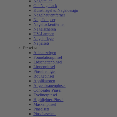
Nagelfeilen
Gel Nagellack
Kunstnägel & Nageldesign
Nagelhautentferner
Nagelknipser
Nagellackentferner
Nagelscheren
UV-Lampen
Nagelpflege
Nagelsets
Pinsel
Alle anzeigen
Foundationpinsel
Lidschattenpinsel
Lippenpinsel
Pinselreiniger
Rougepinsel
Applikatoren
Augenbrauenpinsel
Concealer-Pinsel
Eyelinerpinsel
Highlighter-Pinsel
Maskenpinsel
Pinselsets
Pinseltaschen