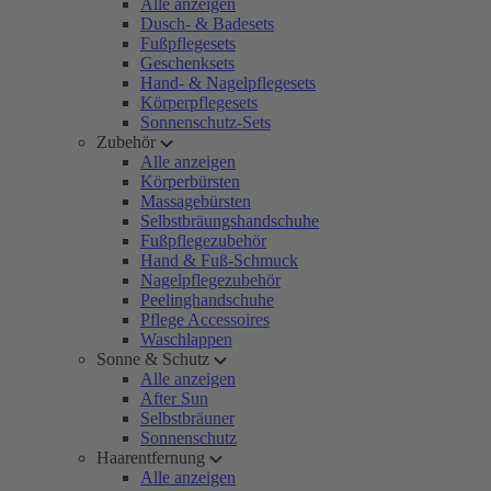
Alle anzeigen
Dusch- & Badesets
Fußpflegesets
Geschenksets
Hand- & Nagelpflegesets
Körperpflegesets
Sonnenschutz-Sets
Zubehör
Alle anzeigen
Körperbürsten
Massagebürsten
Selbstbräungshandschuhe
Fußpflegezubehör
Hand & Fuß-Schmuck
Nagelpflegezubehör
Peelinghandschuhe
Pflege Accessoires
Waschlappen
Sonne & Schutz
Alle anzeigen
After Sun
Selbstbräuner
Sonnenschutz
Haarentfernung
Alle anzeigen