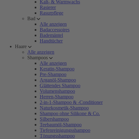
Kalt- & Warmwachs
Rasierer
Rasurpflege
Bad
Alle anzeigen
Badaccessoires
Bademäntel
Handtücher
Haare
Alle anzeigen
Shampoos
Alle anzeigen
Keratin-Shampoo
Pre-Shampoo
Arganöl-Shampoo
Glättendes Shampoo
Volumenshampoo
Herren-Shampoo
2-in-1-Shampoo & -Conditioner
Naturkosmetik-Shampoo
Shampoo ohne Silikone & Co.
Silbershampoo
Teebaumöl-Shampoo
Tiefenreinigungsshampoo
Tönungsshampoo