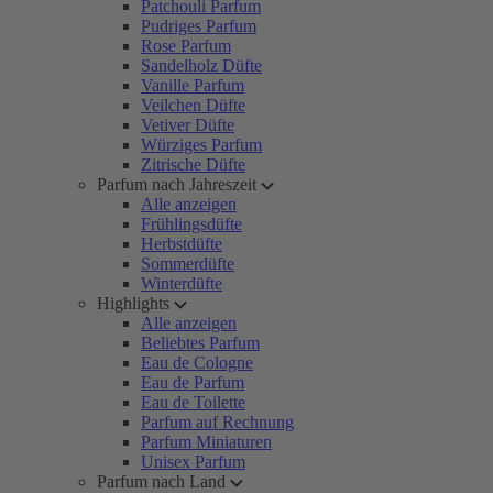
Patchouli Parfum
Pudriges Parfum
Rose Parfum
Sandelholz Düfte
Vanille Parfum
Veilchen Düfte
Vetiver Düfte
Würziges Parfum
Zitrische Düfte
Parfum nach Jahreszeit
Alle anzeigen
Frühlingsdüfte
Herbstdüfte
Sommerdüfte
Winterdüfte
Highlights
Alle anzeigen
Beliebtes Parfum
Eau de Cologne
Eau de Parfum
Eau de Toilette
Parfum auf Rechnung
Parfum Miniaturen
Unisex Parfum
Parfum nach Land