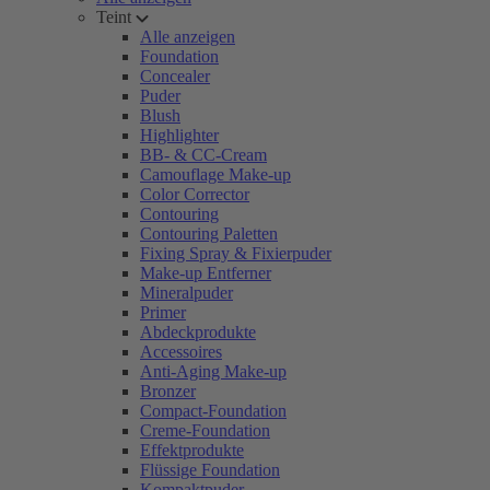
Teint
Alle anzeigen
Foundation
Concealer
Puder
Blush
Highlighter
BB- & CC-Cream
Camouflage Make-up
Color Corrector
Contouring
Contouring Paletten
Fixing Spray & Fixierpuder
Make-up Entferner
Mineralpuder
Primer
Abdeckprodukte
Accessoires
Anti-Aging Make-up
Bronzer
Compact-Foundation
Creme-Foundation
Effektprodukte
Flüssige Foundation
Kompaktpuder