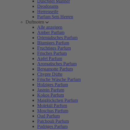
Duschgel Männer
Deodorants
Herrenseife
Parfum Sets Herren
Duftnoten
Alle anzeigen
Amber Parfum
Orientalisches Parfum
Blumiges Parfum
Fruchtiges Parfum
Frisches Parfum
Apfel Parfum
Aromatisches Parfum
Bergamotte Parfum
Chypre Düfte
Frische Wäsche Parfum
Holziges Parfum
Jasmin Parfum
Kokos Parfum
Maiglöckchen Parfum
Molekül Parfum
Moschus Parfum
Oud Parfum
Patchouli Parfum
Pudriges Parfum