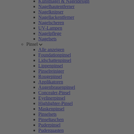
Kunstnägel & Nageldesign
Nagelhautentferner
Nagelknipser
Nagellackentferner
Nagelscheren
UV-Lampen
Nagelpflege
Nagelsets
Pinsel
Alle anzeigen
Foundationpinsel
Lidschattenpinsel
Lippenpinsel
Pinselreiniger
Rougepinsel
Applikatoren
Augenbrauenpinsel
Concealer-Pinsel
Eyelinerpinsel
Highlighter-Pinsel
Maskenpinsel
Pinselsets
Pinseltaschen
Puderpinsel
Puderquasten