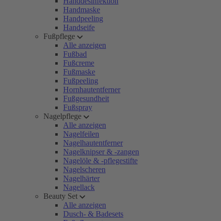
Handdesinfektion
Handmaske
Handpeeling
Handseife
Fußpflege
Alle anzeigen
Fußbad
Fußcreme
Fußmaske
Fußpeeling
Hornhautentferner
Fußgesundheit
Fußspray
Nagelpflege
Alle anzeigen
Nagelfeilen
Nagelhautentferner
Nagelknipser & -zangen
Nagelöle & -pflegestifte
Nagelscheren
Nagelhärter
Nagellack
Beauty Set
Alle anzeigen
Dusch- & Badesets