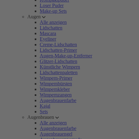
Loser Puder
Make-up Sets
Augen
Alle anzeigen
Lidschatten
Mascara
Eyeliner
Creme-Lidschatten
Lidschatten-Primer
Augen-Make-up-Entferner
Glitzer-Lidschatten
Künstliche Wimpern
Lidschattenpaletten
Wimpern-Primer
Wimpernbürsten
Wimpernkleber
Wimpernzangen
Augenbrauenfarbe
Kajal
Sets
Augenbrauen
Alle anzeigen
Augenbrauenfarbe
Augenbrauengel