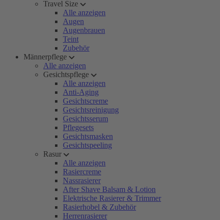
Travel Size
Alle anzeigen
Augen
Augenbrauen
Teint
Zubehör
Männerpflege
Alle anzeigen
Gesichtspflege
Alle anzeigen
Anti-Aging
Gesichtscreme
Gesichtsreinigung
Gesichtsserum
Pflegesets
Gesichtsmasken
Gesichtspeeling
Rasur
Alle anzeigen
Rasiercreme
Nassrasierer
After Shave Balsam & Lotion
Elektrische Rasierer & Trimmer
Rasierhobel & Zubehör
Herrenrasierer