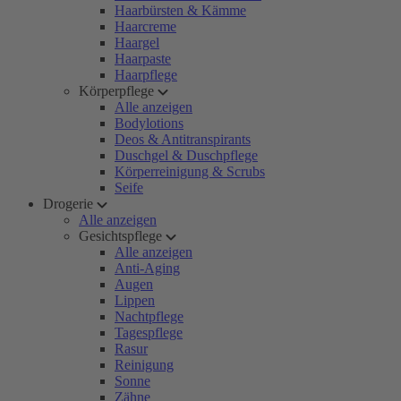
Haarbürsten & Kämme
Haarcreme
Haargel
Haarpaste
Haarpflege
Körperpflege
Alle anzeigen
Bodylotions
Deos & Antitranspirants
Duschgel & Duschpflege
Körperreinigung & Scrubs
Seife
Drogerie
Alle anzeigen
Gesichtspflege
Alle anzeigen
Anti-Aging
Augen
Lippen
Nachtpflege
Tagespflege
Rasur
Reinigung
Sonne
Zähne