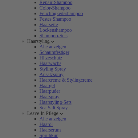
Repair-Shampoo
Color-Shampoo
Feuchtigkeitsshampoo
Festes Shampoo
Haarseife
Lockenshampoo
Shampoo-Sets
Haarstyling
Alle anzeigen
Schaumfestiger
Hitzeschutz
Haarwachs
Styling Spray
Ansatzspray
Haarcreme & Stylingcreme
Haargel
Haarpuder
Haarspray
Haarstyling-Sets
Sea Salt Spray
Leave-In Pflege
Alle anzeigen
Haaröl
Haarserum
Sprühkur