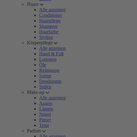
Haare
Alle anzeigen
Conditioner
Haarpflege
Shampoo
Haarfarbe
Styling
Körperpflege
Alle anzeigen
Hand & Fuß
Lotionen
Öle
Reinigung
Sonne
Deodorants
Seifen
Make-up
Alle anzeigen
Augen
Lippen
Nägel
Pinsel
Teint
Parfum
Alle anzeigen