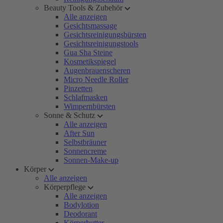
Beauty Tools & Zubehör
Alle anzeigen
Gesichtsmassage
Gesichtsreinigungsbürsten
Gesichtsreinigungstools
Gua Sha Steine
Kosmetikspiegel
Augenbrauenscheren
Micro Needle Roller
Pinzetten
Schlafmasken
Wimpernbürsten
Sonne & Schutz
Alle anzeigen
After Sun
Selbstbräuner
Sonnencreme
Sonnen-Make-up
Körper
Alle anzeigen
Körperpflege
Alle anzeigen
Bodylotion
Deodorant
Körperbutter