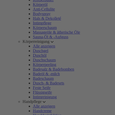
Körperöl
Anti-Cellulite
Bodyspray
Hals & Dekolleté
Intimpflege
Körperschaum
Massageöle & ätherische Öle
Sauna-Öl & -Aufguss
Körperreinigung
Alle anzeigen
Duschgel
Duschöl
Duschschaum
Körperpeeling
Badesalz & Badebomben
Badeöl & -milch
Badeschaum
Dusch- & Badesets
Feste Seife
Flüssigseife
Intimreinigung
Handpflege
Alle anzeigen
Handcreme