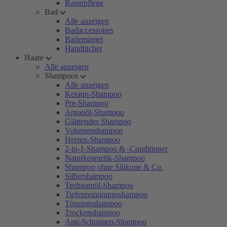
Rasurpflege
Bad
Alle anzeigen
Badaccessoires
Bademäntel
Handtücher
Haare
Alle anzeigen
Shampoos
Alle anzeigen
Keratin-Shampoo
Pre-Shampoo
Arganöl-Shampoo
Glättendes Shampoo
Volumenshampoo
Herren-Shampoo
2-in-1-Shampoo & -Conditioner
Naturkosmetik-Shampoo
Shampoo ohne Silikone & Co.
Silbershampoo
Teebaumöl-Shampoo
Tiefenreinigungsshampoo
Tönungsshampoo
Trockenshampoo
Anti-Schuppen-Shampoo