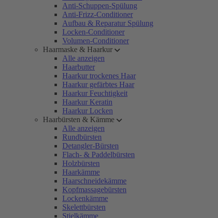
Anti-Schuppen-Spülung
Anti-Frizz-Conditioner
Aufbau & Reparatur Spülung
Locken-Conditioner
Volumen-Conditioner
Haarmaske & Haarkur
Alle anzeigen
Haarbutter
Haarkur trockenes Haar
Haarkur gefärbtes Haar
Haarkur Feuchtigkeit
Haarkur Keratin
Haarkur Locken
Haarbürsten & Kämme
Alle anzeigen
Rundbürsten
Detangler-Bürsten
Flach- & Paddelbürsten
Holzbürsten
Haarkämme
Haarschneidekämme
Kopfmassagebürsten
Lockenkämme
Skelettbürsten
Stielkämme