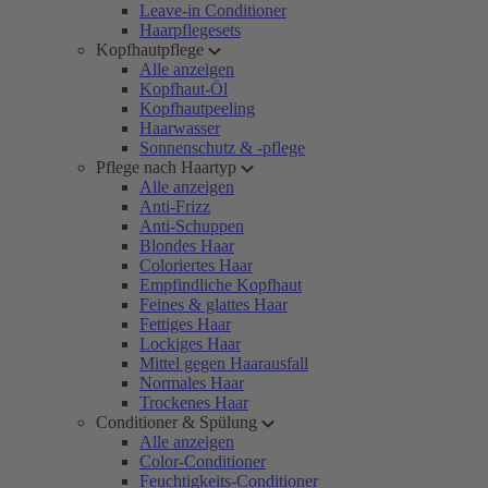
Leave-in Conditioner
Haarpflegesets
Kopfhautpflege
Alle anzeigen
Kopfhaut-Öl
Kopfhautpeeling
Haarwasser
Sonnenschutz & -pflege
Pflege nach Haartyp
Alle anzeigen
Anti-Frizz
Anti-Schuppen
Blondes Haar
Coloriertes Haar
Empfindliche Kopfhaut
Feines & glattes Haar
Fettiges Haar
Lockiges Haar
Mittel gegen Haarausfall
Normales Haar
Trockenes Haar
Conditioner & Spülung
Alle anzeigen
Color-Conditioner
Feuchtigkeits-Conditioner