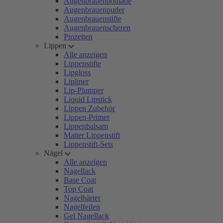
Augenbrauenpomade
Augenbrauenpuder
Augenbrauenstifte
Augenbrauenscheren
Pinzetten
Lippen
Alle anzeigen
Lippenstifte
Lipgloss
Lipliner
Lip-Plumper
Liquid Lipstick
Lippen Zubehör
Lippen-Primer
Lippenbalsam
Matter Lippenstift
Lippenstift-Sets
Nägel
Alle anzeigen
Nagellack
Base Coat
Top Coat
Nagelhärter
Nagelfeilen
Gel Nagellack