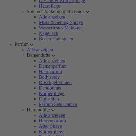
Gesicht & Körperpflege
Haarpflege
Sommer-Make-up und Trends
Alle anzeigen
Mists & Setting Sprays
Wasserfestes Make-up
Nagellack
Beach Hair stylen
Parfum
Alle anzeigen
Damendüfte
Alle anzeigen
Damenparfum
Haarparfum
Bodyspray
Duschgel Frauen
Deodorants
Körperpflege
Duftseifen
Parfum Sets Damen
Herrendüfte
Alle anzeigen
Herrenparfum
After Shave
Körperpflege