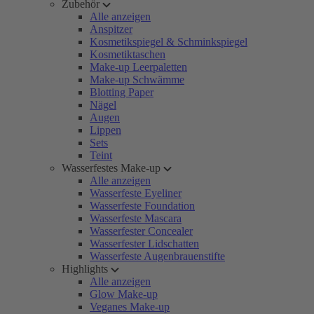
Zubehör
Alle anzeigen
Anspitzer
Kosmetikspiegel & Schminkspiegel
Kosmetiktaschen
Make-up Leerpaletten
Make-up Schwämme
Blotting Paper
Nägel
Augen
Lippen
Sets
Teint
Wasserfestes Make-up
Alle anzeigen
Wasserfeste Eyeliner
Wasserfeste Foundation
Wasserfeste Mascara
Wasserfester Concealer
Wasserfester Lidschatten
Wasserfeste Augenbrauenstifte
Highlights
Alle anzeigen
Glow Make-up
Veganes Make-up