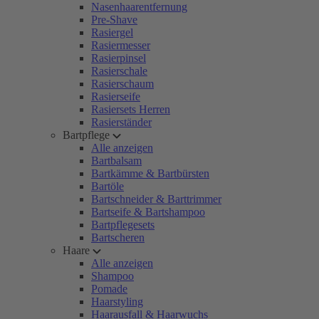
Nasenhaarentfernung
Pre-Shave
Rasiergel
Rasiermesser
Rasierpinsel
Rasierschale
Rasierschaum
Rasierseife
Rasiersets Herren
Rasierständer
Bartpflege
Alle anzeigen
Bartbalsam
Bartkämme & Bartbürsten
Bartöle
Bartschneider & Barttrimmer
Bartseife & Bartshampoo
Bartpflegesets
Bartscheren
Haare
Alle anzeigen
Shampoo
Pomade
Haarstyling
Haarausfall & Haarwuchs