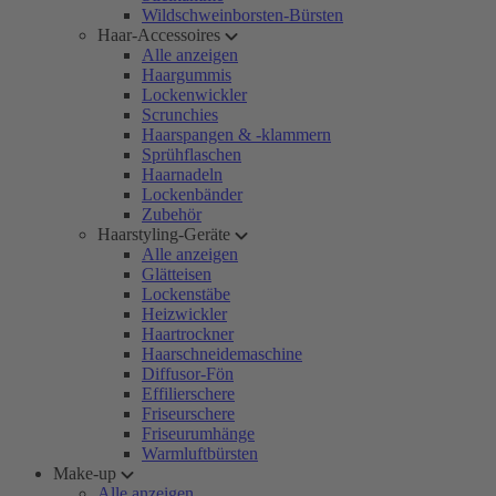
Wildschweinborsten-Bürsten
Haar-Accessoires
Alle anzeigen
Haargummis
Lockenwickler
Scrunchies
Haarspangen & -klammern
Sprühflaschen
Haarnadeln
Lockenbänder
Zubehör
Haarstyling-Geräte
Alle anzeigen
Glätteisen
Lockenstäbe
Heizwickler
Haartrockner
Haarschneidemaschine
Diffusor-Fön
Effilierschere
Friseurschere
Friseurumhänge
Warmluftbürsten
Make-up
Alle anzeigen