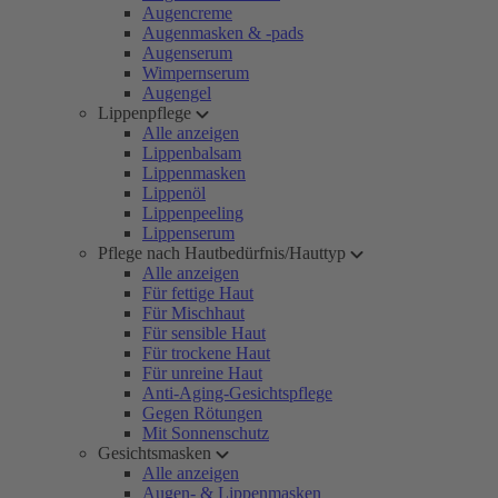
Augencreme
Augenmasken & -pads
Augenserum
Wimpernserum
Augengel
Lippenpflege
Alle anzeigen
Lippenbalsam
Lippenmasken
Lippenöl
Lippenpeeling
Lippenserum
Pflege nach Hautbedürfnis/Hauttyp
Alle anzeigen
Für fettige Haut
Für Mischhaut
Für sensible Haut
Für trockene Haut
Für unreine Haut
Anti-Aging-Gesichtspflege
Gegen Rötungen
Mit Sonnenschutz
Gesichtsmasken
Alle anzeigen
Augen- & Lippenmasken