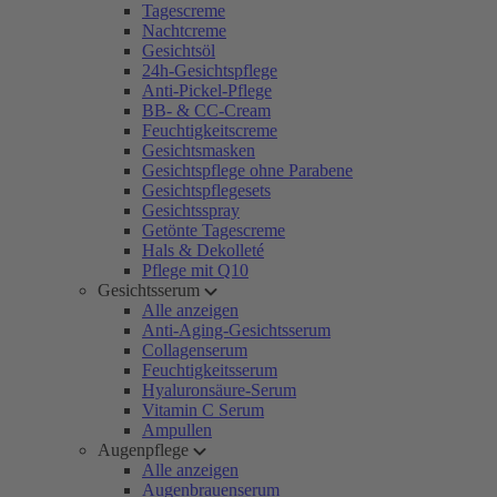
Tagescreme
Nachtcreme
Gesichtsöl
24h-Gesichtspflege
Anti-Pickel-Pflege
BB- & CC-Cream
Feuchtigkeitscreme
Gesichtsmasken
Gesichtspflege ohne Parabene
Gesichtspflegesets
Gesichtsspray
Getönte Tagescreme
Hals & Dekolleté
Pflege mit Q10
Gesichtsserum
Alle anzeigen
Anti-Aging-Gesichtsserum
Collagenserum
Feuchtigkeitsserum
Hyaluronsäure-Serum
Vitamin C Serum
Ampullen
Augenpflege
Alle anzeigen
Augenbrauenserum