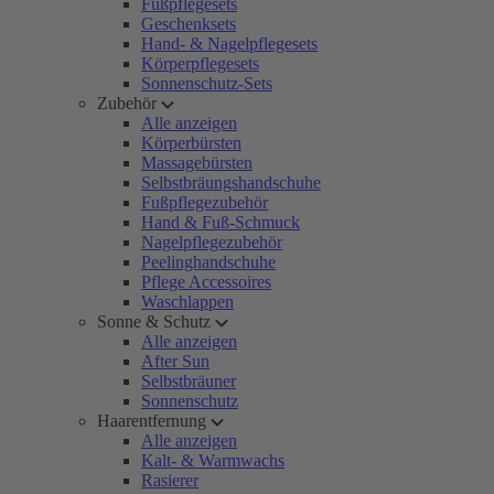
Fußpflegesets
Geschenksets
Hand- & Nagelpflegesets
Körperpflegesets
Sonnenschutz-Sets
Zubehör
Alle anzeigen
Körperbürsten
Massagebürsten
Selbstbräungshandschuhe
Fußpflegezubehör
Hand & Fuß-Schmuck
Nagelpflegezubehör
Peelinghandschuhe
Pflege Accessoires
Waschlappen
Sonne & Schutz
Alle anzeigen
After Sun
Selbstbräuner
Sonnenschutz
Haarentfernung
Alle anzeigen
Kalt- & Warmwachs
Rasierer