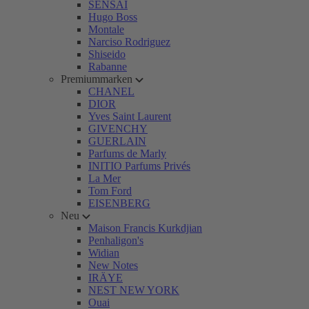
SENSAI
Hugo Boss
Montale
Narciso Rodriguez
Shiseido
Rabanne
Premiummarken
CHANEL
DIOR
Yves Saint Laurent
GIVENCHY
GUERLAIN
Parfums de Marly
INITIO Parfums Privés
La Mer
Tom Ford
EISENBERG
Neu
Maison Francis Kurkdjian
Penhaligon's
Widian
New Notes
IRÄYE
NEST NEW YORK
Ouai