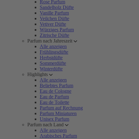
Rose Parfum
Sandelholz Düfte
Vanille Parfum
Veilchen Düfte
Vetiver Düfte
Würziges Parfum
Zitrische Düfte
Parfum nach Jahreszeit
Alle anzeigen
Frühlingsdüfte
Herbstdüfte
Sommerdüfte
Winterdüfte
Highlights
Alle anzeigen
Beliebtes Parfum
Eau de Cologne
Eau de Parfum
Eau de Toilette
Parfum auf Rechnung
Parfum Miniaturen
Unisex Parfum
Parfum nach Land
Alle anzeigen
Arabisches Parfum