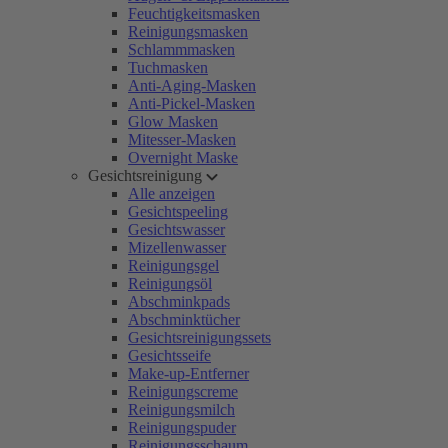
Feuchtigkeitsmasken
Reinigungsmasken
Schlammmasken
Tuchmasken
Anti-Aging-Masken
Anti-Pickel-Masken
Glow Masken
Mitesser-Masken
Overnight Maske
Gesichtsreinigung
Alle anzeigen
Gesichtspeeling
Gesichtswasser
Mizellenwasser
Reinigungsgel
Reinigungsöl
Abschminkpads
Abschminktücher
Gesichtsreinigungssets
Gesichtsseife
Make-up-Entferner
Reinigungscreme
Reinigungsmilch
Reinigungspuder
Reinigungsschaum