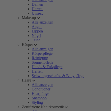
Damen
Herren
Unisex
Make-up
Alle anzeigen
Augen
Lippen
Nägel
Teint
Körper
Alle anzeigen
Körperpflege
Reinigung
Sonnenpflege
Hand- & Fußpflege
Herren
Schwangerschafts- & Babypflege
Haare
Alle anzeigen
Conditioner
Haarpflege
Shampoo
Styling
Zertifizierte Naturkosmetik