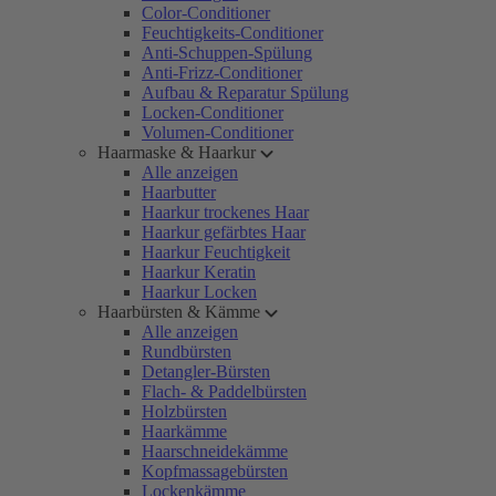
Color-Conditioner
Feuchtigkeits-Conditioner
Anti-Schuppen-Spülung
Anti-Frizz-Conditioner
Aufbau & Reparatur Spülung
Locken-Conditioner
Volumen-Conditioner
Haarmaske & Haarkur
Alle anzeigen
Haarbutter
Haarkur trockenes Haar
Haarkur gefärbtes Haar
Haarkur Feuchtigkeit
Haarkur Keratin
Haarkur Locken
Haarbürsten & Kämme
Alle anzeigen
Rundbürsten
Detangler-Bürsten
Flach- & Paddelbürsten
Holzbürsten
Haarkämme
Haarschneidekämme
Kopfmassagebürsten
Lockenkämme