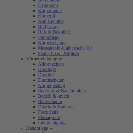
Deodorant
Körperbutter
Körperöl
Anti-Cellulite
Bodyspray
Hals & Dekolleté
Intimpflege
Körperschaum
Massageöle & ätherische Öle
Sauna-Öl & -Aufguss
Körperreinigung
Alle anzeigen
Duschgel
Duschöl
Duschschaum
Körperpeeling
Badesalz & Badebomben
Badeöl & -milch
Badeschaum
Dusch- & Badesets
Feste Seife
Flüssigseife
Intimreinigung
Handpflege