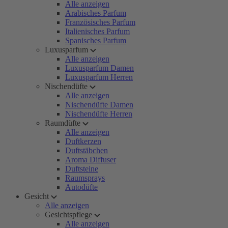
Alle anzeigen
Arabisches Parfum
Französisches Parfum
Italienisches Parfum
Spanisches Parfum
Luxusparfum
Alle anzeigen
Luxusparfum Damen
Luxusparfum Herren
Nischendüfte
Alle anzeigen
Nischendüfte Damen
Nischendüfte Herren
Raumdüfte
Alle anzeigen
Duftkerzen
Duftstäbchen
Aroma Diffuser
Duftsteine
Raumsprays
Autodüfte
Gesicht
Alle anzeigen
Gesichtspflege
Alle anzeigen