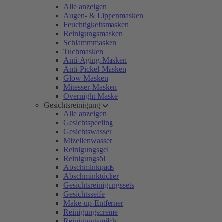
Alle anzeigen
Augen- & Lippenmasken
Feuchtigkeitsmasken
Reinigungsmasken
Schlammmasken
Tuchmasken
Anti-Aging-Masken
Anti-Pickel-Masken
Glow Masken
Mitesser-Masken
Overnight Maske
Gesichtsreinigung
Alle anzeigen
Gesichtspeeling
Gesichtswasser
Mizellenwasser
Reinigungsgel
Reinigungsöl
Abschminkpads
Abschminktücher
Gesichtsreinigungssets
Gesichtsseife
Make-up-Entferner
Reinigungscreme
Reinigungsmilch