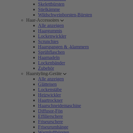
Skelettbürsten
Stielkämme
Wildschweinborsten-Bürsten
Haar-Accessoires
Alle anzeigen
Haargummis
Lockenwickler
Scrunchies
Haarspangen & -klammern
Sprühflaschen
Haarnadeln
Lockenbänder
Zubehör
Haarstyling-Geräte
Alle anzeigen
Glätteisen
Lockenstäbe
Heizwickler
Haartrockner
Haarschneidemaschine
Diffusor-Fön
Effilierschere
Friseurschere
Friseurumhänge
Warmluftbürsten