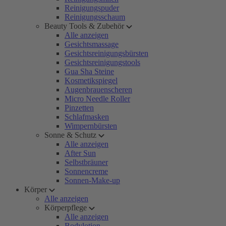
Reinigungspuder
Reinigungsschaum
Beauty Tools & Zubehör
Alle anzeigen
Gesichtsmassage
Gesichtsreinigungsbürsten
Gesichtsreinigungstools
Gua Sha Steine
Kosmetikspiegel
Augenbrauenscheren
Micro Needle Roller
Pinzetten
Schlafmasken
Wimpernbürsten
Sonne & Schutz
Alle anzeigen
After Sun
Selbstbräuner
Sonnencreme
Sonnen-Make-up
Körper
Alle anzeigen
Körperpflege
Alle anzeigen
Bodylotion