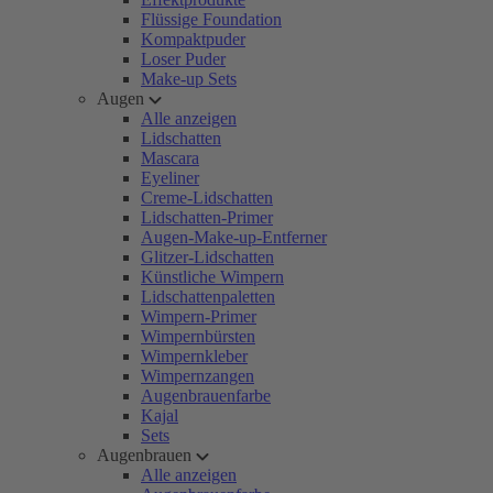
Flüssige Foundation
Kompaktpuder
Loser Puder
Make-up Sets
Augen
Alle anzeigen
Lidschatten
Mascara
Eyeliner
Creme-Lidschatten
Lidschatten-Primer
Augen-Make-up-Entferner
Glitzer-Lidschatten
Künstliche Wimpern
Lidschattenpaletten
Wimpern-Primer
Wimpernbürsten
Wimpernkleber
Wimpernzangen
Augenbrauenfarbe
Kajal
Sets
Augenbrauen
Alle anzeigen