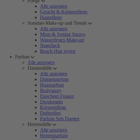
Pflege
Alle anzeigen
Gesicht & Körperpflege
Haarpflege
Sommer-Make-up und Trends
Alle anzeigen
Mists & Setting Sprays
Wasserfestes Make-up
Nagellack
Beach Hair stylen
Parfum
Alle anzeigen
Damendüfte
Alle anzeigen
Damenparfum
Haarparfum
Bodyspray
Duschgel Frauen
Deodorants
Körperpflege
Duftseifen
Parfum Sets Damen
Herrendüfte
Alle anzeigen
Herrenparfum