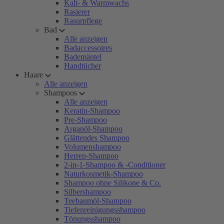
Kalt- & Warmwachs
Rasierer
Rasurpflege
Bad
Alle anzeigen
Badaccessoires
Bademäntel
Handtücher
Haare
Alle anzeigen
Shampoos
Alle anzeigen
Keratin-Shampoo
Pre-Shampoo
Arganöl-Shampoo
Glättendes Shampoo
Volumenshampoo
Herren-Shampoo
2-in-1-Shampoo & -Conditioner
Naturkosmetik-Shampoo
Shampoo ohne Silikone & Co.
Silbershampoo
Teebaumöl-Shampoo
Tiefenreinigungsshampoo
Tönungsshampoo