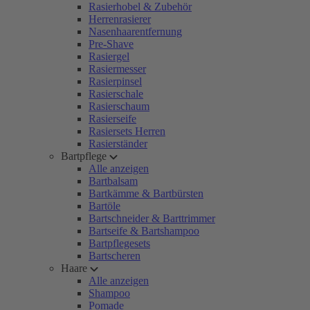
Rasierhobel & Zubehör
Herrenrasierer
Nasenhaarentfernung
Pre-Shave
Rasiergel
Rasiermesser
Rasierpinsel
Rasierschale
Rasierschaum
Rasierseife
Rasiersets Herren
Rasierständer
Bartpflege
Alle anzeigen
Bartbalsam
Bartkämme & Bartbürsten
Bartöle
Bartschneider & Barttrimmer
Bartseife & Bartshampoo
Bartpflegesets
Bartscheren
Haare
Alle anzeigen
Shampoo
Pomade