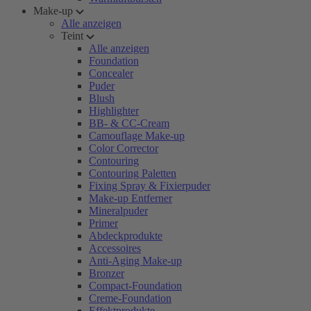
Make-up
Alle anzeigen
Teint
Alle anzeigen
Foundation
Concealer
Puder
Blush
Highlighter
BB- & CC-Cream
Camouflage Make-up
Color Corrector
Contouring
Contouring Paletten
Fixing Spray & Fixierpuder
Make-up Entferner
Mineralpuder
Primer
Abdeckprodukte
Accessoires
Anti-Aging Make-up
Bronzer
Compact-Foundation
Creme-Foundation
Effektprodukte