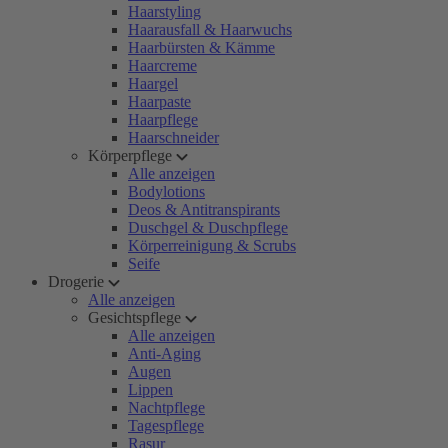
Haarstyling
Haarausfall & Haarwuchs
Haarbürsten & Kämme
Haarcreme
Haargel
Haarpaste
Haarpflege
Haarschneider
Körperpflege
Alle anzeigen
Bodylotions
Deos & Antitranspirants
Duschgel & Duschpflege
Körperreinigung & Scrubs
Seife
Drogerie
Alle anzeigen
Gesichtspflege
Alle anzeigen
Anti-Aging
Augen
Lippen
Nachtpflege
Tagespflege
Rasur