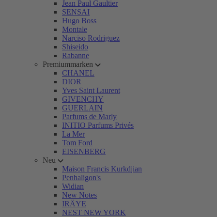
Jean Paul Gaultier
SENSAI
Hugo Boss
Montale
Narciso Rodriguez
Shiseido
Rabanne
Premiummarken
CHANEL
DIOR
Yves Saint Laurent
GIVENCHY
GUERLAIN
Parfums de Marly
INITIO Parfums Privés
La Mer
Tom Ford
EISENBERG
Neu
Maison Francis Kurkdjian
Penhaligon's
Widian
New Notes
IRÄYE
NEST NEW YORK