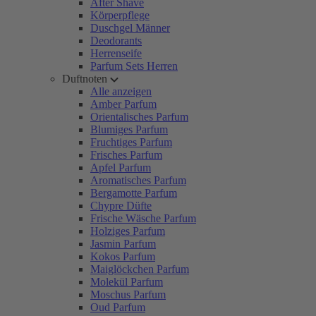
After Shave
Körperpflege
Duschgel Männer
Deodorants
Herrenseife
Parfum Sets Herren
Duftnoten
Alle anzeigen
Amber Parfum
Orientalisches Parfum
Blumiges Parfum
Fruchtiges Parfum
Frisches Parfum
Apfel Parfum
Aromatisches Parfum
Bergamotte Parfum
Chypre Düfte
Frische Wäsche Parfum
Holziges Parfum
Jasmin Parfum
Kokos Parfum
Maiglöckchen Parfum
Molekül Parfum
Moschus Parfum
Oud Parfum