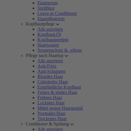
Haarserum
Sprühkur
Leave-in Conditioner
Haarpflegesets
Kopfhautpflege
Alle anzeigen
Kopfhaut-Öl
Kopfhautpeeling
Haarwasser
Sonnenschutz & -pflege
Pflege nach Haartyp
Alle anzeigen
Anti-Frizz
Anti-Schuppen
Blondes Haar
Coloriertes Haar
Empfindliche Kopfhaut
Feines & glattes Haar
Fettiges Haar
Lockiges Haar
Mittel gegen Haarausfall
Normales Haar
Trockenes Haar
Conditioner & Spülung
Alle anzeigen