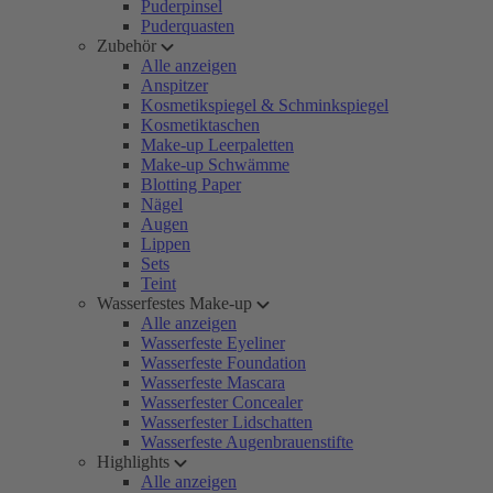
Puderpinsel
Puderquasten
Zubehör
Alle anzeigen
Anspitzer
Kosmetikspiegel & Schminkspiegel
Kosmetiktaschen
Make-up Leerpaletten
Make-up Schwämme
Blotting Paper
Nägel
Augen
Lippen
Sets
Teint
Wasserfestes Make-up
Alle anzeigen
Wasserfeste Eyeliner
Wasserfeste Foundation
Wasserfeste Mascara
Wasserfester Concealer
Wasserfester Lidschatten
Wasserfeste Augenbrauenstifte
Highlights
Alle anzeigen