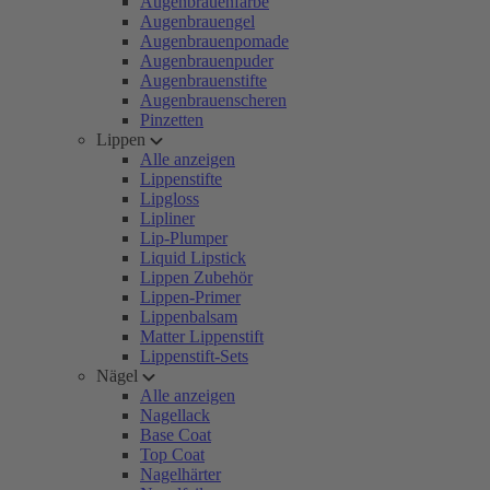
Augenbrauenfarbe
Augenbrauengel
Augenbrauenpomade
Augenbrauenpuder
Augenbrauenstifte
Augenbrauenscheren
Pinzetten
Lippen
Alle anzeigen
Lippenstifte
Lipgloss
Lipliner
Lip-Plumper
Liquid Lipstick
Lippen Zubehör
Lippen-Primer
Lippenbalsam
Matter Lippenstift
Lippenstift-Sets
Nägel
Alle anzeigen
Nagellack
Base Coat
Top Coat
Nagelhärter