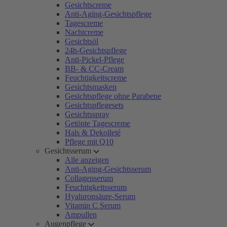
Gesichtscreme
Anti-Aging-Gesichtspflege
Tagescreme
Nachtcreme
Gesichtsöl
24h-Gesichtspflege
Anti-Pickel-Pflege
BB- & CC-Cream
Feuchtigkeitscreme
Gesichtsmasken
Gesichtspflege ohne Parabene
Gesichtspflegesets
Gesichtsspray
Getönte Tagescreme
Hals & Dekolleté
Pflege mit Q10
Gesichtsserum
Alle anzeigen
Anti-Aging-Gesichtsserum
Collagenserum
Feuchtigkeitsserum
Hyaluronsäure-Serum
Vitamin C Serum
Ampullen
Augenpflege