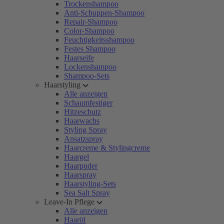
Trockenshampoo
Anti-Schuppen-Shampoo
Repair-Shampoo
Color-Shampoo
Feuchtigkeitsshampoo
Festes Shampoo
Haarseife
Lockenshampoo
Shampoo-Sets
Haarstyling
Alle anzeigen
Schaumfestiger
Hitzeschutz
Haarwachs
Styling Spray
Ansatzspray
Haarcreme & Stylingcreme
Haargel
Haarpuder
Haarspray
Haarstyling-Sets
Sea Salt Spray
Leave-In Pflege
Alle anzeigen
Haaröl