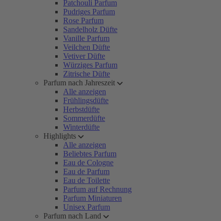
Patchouli Parfum
Pudriges Parfum
Rose Parfum
Sandelholz Düfte
Vanille Parfum
Veilchen Düfte
Vetiver Düfte
Würziges Parfum
Zitrische Düfte
Parfum nach Jahreszeit
Alle anzeigen
Frühlingsdüfte
Herbstdüfte
Sommerdüfte
Winterdüfte
Highlights
Alle anzeigen
Beliebtes Parfum
Eau de Cologne
Eau de Parfum
Eau de Toilette
Parfum auf Rechnung
Parfum Miniaturen
Unisex Parfum
Parfum nach Land