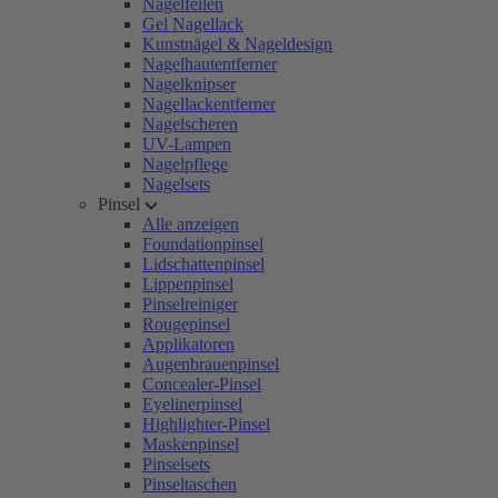
Nagelfeilen
Gel Nagellack
Kunstnägel & Nageldesign
Nagelhautentferner
Nagelknipser
Nagellackentferner
Nagelscheren
UV-Lampen
Nagelpflege
Nagelsets
Pinsel
Alle anzeigen
Foundationpinsel
Lidschattenpinsel
Lippenpinsel
Pinselreiniger
Rougepinsel
Applikatoren
Augenbrauenpinsel
Concealer-Pinsel
Eyelinerpinsel
Highlighter-Pinsel
Maskenpinsel
Pinselsets
Pinseltaschen