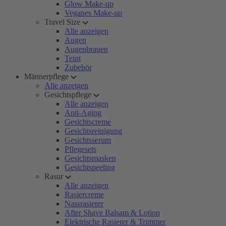
Glow Make-up
Veganes Make-up
Travel Size
Alle anzeigen
Augen
Augenbrauen
Teint
Zubehör
Männerpflege
Alle anzeigen
Gesichtspflege
Alle anzeigen
Anti-Aging
Gesichtscreme
Gesichtsreinigung
Gesichtsserum
Pflegesets
Gesichtsmasken
Gesichtspeeling
Rasur
Alle anzeigen
Rasiercreme
Nassrasierer
After Shave Balsam & Lotion
Elektrische Rasierer & Trimmer