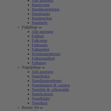
Alle anzeigen
Handcreme
Handdesinfektion
Handmaske
Handpeeling
Handseife
Fußpflege
Alle anzeigen
Fußbad
Fußcreme
Fußmaske
Fußpeeling
Hornhautentferner
Fußgesundheit
Fußspray
Nagelpflege
Alle anzeigen
Nagelfeilen
Nagelhautentferner
Nagelknipser & -zangen
Nagelöle & -pflegestifte
Nagelscheren
Nagelhärter
Nagellack
Beauty Set