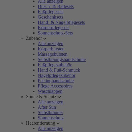
Alle anzeigen
Dusch- & Badesets
Fußpflegesets
Geschenksets
Hand- & Nagelpflegesets
Körperpflegesets
Sonnenschutz-Sets
Zubehör
Alle anzeigen
Körperbürsten
Massagebürsten
Selbstbräungshandschuhe
Fußpflegezubehör
Hand & Fuß-Schmuck
Nagelpflegezubehör
Peelinghandschuhe
Pflege Accessoires
Waschlappen
Sonne & Schutz
Alle anzeigen
After Sun
Selbstbräuner
Sonnenschutz
Haarentfernung
Alle anzeigen