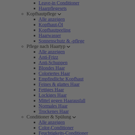
Leave-in Conditioner
Haarpflegesets
Kopfhautpflege
Alle anzeigen
Kopfhaut-Öl
Kopfhautpeeling
Haarwasser
Sonnenschutz & -pflege
Pflege nach Haartyp
Alle anzeigen
Anti-Frizz
Anti-Schuppen
Blondes Haar
Coloriertes Haar
Empfindliche Kopfhaut
Feines & glattes Haar
Fettiges Haar
Lockiges Haar
Mittel gegen Haarausfall
Normales Haar
Trockenes Haar
Conditioner & Spülung
Alle anzeigen
Color-Conditioner
Feuchtigkeits-Conditioner