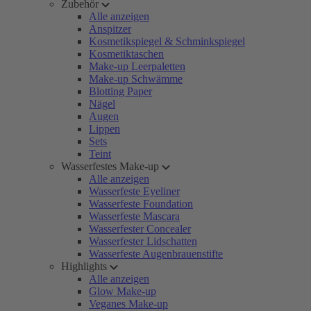
Zubehör
Alle anzeigen
Anspitzer
Kosmetikspiegel & Schminkspiegel
Kosmetiktaschen
Make-up Leerpaletten
Make-up Schwämme
Blotting Paper
Nägel
Augen
Lippen
Sets
Teint
Wasserfestes Make-up
Alle anzeigen
Wasserfeste Eyeliner
Wasserfeste Foundation
Wasserfeste Mascara
Wasserfester Concealer
Wasserfester Lidschatten
Wasserfeste Augenbrauenstifte
Highlights
Alle anzeigen
Glow Make-up
Veganes Make-up