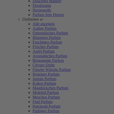
Duschgel Männer
Deodorants
Herrenseife
Parfum Sets Herren
Duftnoten
Alle anzeigen
Amber Parfum
Orientalisches Parfum
Blumiges Parfum
Fruchtiges Parfum
Frisches Parfum
Apfel Parfum
Aromatisches Parfum
Bergamotte Parfum
Chypre Düfte
Frische Wäsche Parfum
Holziges Parfum
Jasmin Parfum
Kokos Parfum
Maiglöckchen Parfum
Molekül Parfum
Moschus Parfum
Oud Parfum
Patchouli Parfum
Pudriges Parfum