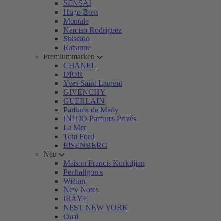
SENSAI
Hugo Boss
Montale
Narciso Rodriguez
Shiseido
Rabanne
Premiummarken
CHANEL
DIOR
Yves Saint Laurent
GIVENCHY
GUERLAIN
Parfums de Marly
INITIO Parfums Privés
La Mer
Tom Ford
EISENBERG
Neu
Maison Francis Kurkdjian
Penhaligon's
Widian
New Notes
IRÄYE
NEST NEW YORK
Ouai