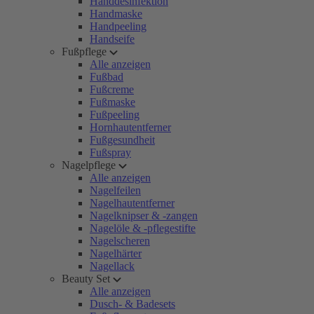
Handdesinfektion
Handmaske
Handpeeling
Handseife
Fußpflege
Alle anzeigen
Fußbad
Fußcreme
Fußmaske
Fußpeeling
Hornhautentferner
Fußgesundheit
Fußspray
Nagelpflege
Alle anzeigen
Nagelfeilen
Nagelhautentferner
Nagelknipser & -zangen
Nagelöle & -pflegestifte
Nagelscheren
Nagelhärter
Nagellack
Beauty Set
Alle anzeigen
Dusch- & Badesets