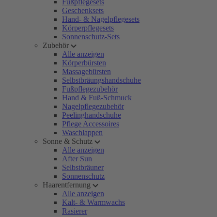
Fußpflegesets
Geschenksets
Hand- & Nagelpflegesets
Körperpflegesets
Sonnenschutz-Sets
Zubehör
Alle anzeigen
Körperbürsten
Massagebürsten
Selbstbräungshandschuhe
Fußpflegezubehör
Hand & Fuß-Schmuck
Nagelpflegezubehör
Peelinghandschuhe
Pflege Accessoires
Waschlappen
Sonne & Schutz
Alle anzeigen
After Sun
Selbstbräuner
Sonnenschutz
Haarentfernung
Alle anzeigen
Kalt- & Warmwachs
Rasierer