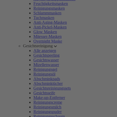
Feuchtigkeitsmasken
Reinigungsmasken
Schlammmasken
Tuchmasken
Anti-Aging-Masken
Anti-Pickel-Masken
Glow Masken
Mitesser-Masken
Overnight Maske
Gesichtsreinigung
Alle anzeigen
Gesichtspeeling
Gesichtswasser
Mizellenwasser
Reinigungsgel
Reinigungsöl
Abschminkpads
Abschminktücher
Gesichtsreinigungssets
Gesichtsseife
Make-up-Entferner
Reinigungscreme
Reinigungsmilch
Reinigungspuder
Reinigungsschaum