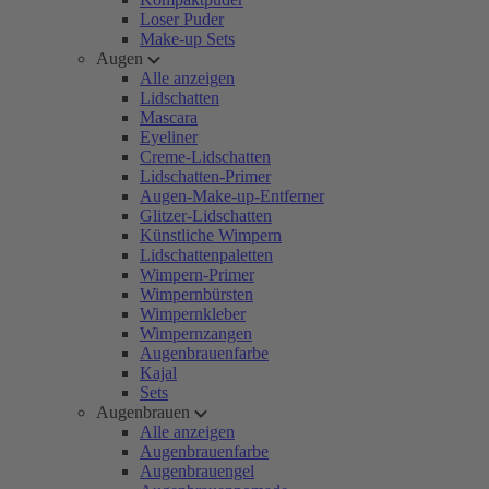
Loser Puder
Make-up Sets
Augen
Alle anzeigen
Lidschatten
Mascara
Eyeliner
Creme-Lidschatten
Lidschatten-Primer
Augen-Make-up-Entferner
Glitzer-Lidschatten
Künstliche Wimpern
Lidschattenpaletten
Wimpern-Primer
Wimpernbürsten
Wimpernkleber
Wimpernzangen
Augenbrauenfarbe
Kajal
Sets
Augenbrauen
Alle anzeigen
Augenbrauenfarbe
Augenbrauengel