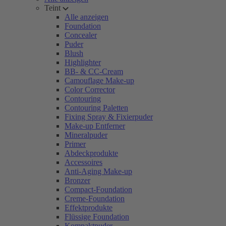
Teint
Alle anzeigen
Foundation
Concealer
Puder
Blush
Highlighter
BB- & CC-Cream
Camouflage Make-up
Color Corrector
Contouring
Contouring Paletten
Fixing Spray & Fixierpuder
Make-up Entferner
Mineralpuder
Primer
Abdeckprodukte
Accessoires
Anti-Aging Make-up
Bronzer
Compact-Foundation
Creme-Foundation
Effektprodukte
Flüssige Foundation
Kompaktpuder