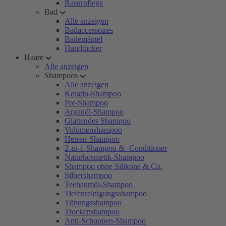
Rasurpflege
Bad
Alle anzeigen
Badaccessoires
Bademäntel
Handtücher
Haare
Alle anzeigen
Shampoos
Alle anzeigen
Keratin-Shampoo
Pre-Shampoo
Arganöl-Shampoo
Glättendes Shampoo
Volumenshampoo
Herren-Shampoo
2-in-1-Shampoo & -Conditioner
Naturkosmetik-Shampoo
Shampoo ohne Silikone & Co.
Silbershampoo
Teebaumöl-Shampoo
Tiefenreinigungsshampoo
Tönungsshampoo
Trockenshampoo
Anti-Schuppen-Shampoo