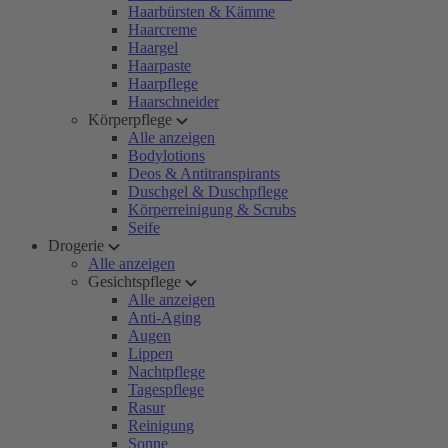
Haarbürsten & Kämme
Haarcreme
Haargel
Haarpaste
Haarpflege
Haarschneider
Körperpflege
Alle anzeigen
Bodylotions
Deos & Antitranspirants
Duschgel & Duschpflege
Körperreinigung & Scrubs
Seife
Drogerie
Alle anzeigen
Gesichtspflege
Alle anzeigen
Anti-Aging
Augen
Lippen
Nachtpflege
Tagespflege
Rasur
Reinigung
Sonne