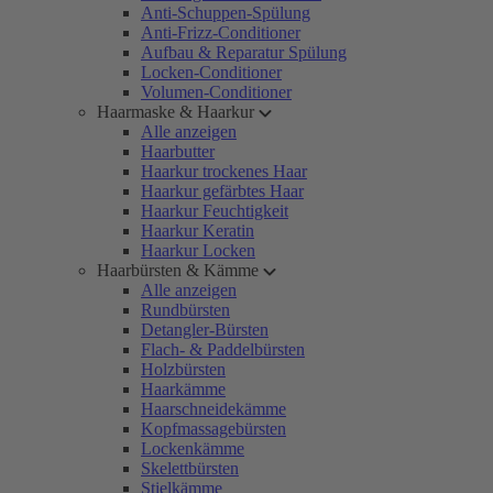
Anti-Schuppen-Spülung
Anti-Frizz-Conditioner
Aufbau & Reparatur Spülung
Locken-Conditioner
Volumen-Conditioner
Haarmaske & Haarkur
Alle anzeigen
Haarbutter
Haarkur trockenes Haar
Haarkur gefärbtes Haar
Haarkur Feuchtigkeit
Haarkur Keratin
Haarkur Locken
Haarbürsten & Kämme
Alle anzeigen
Rundbürsten
Detangler-Bürsten
Flach- & Paddelbürsten
Holzbürsten
Haarkämme
Haarschneidekämme
Kopfmassagebürsten
Lockenkämme
Skelettbürsten
Stielkämme