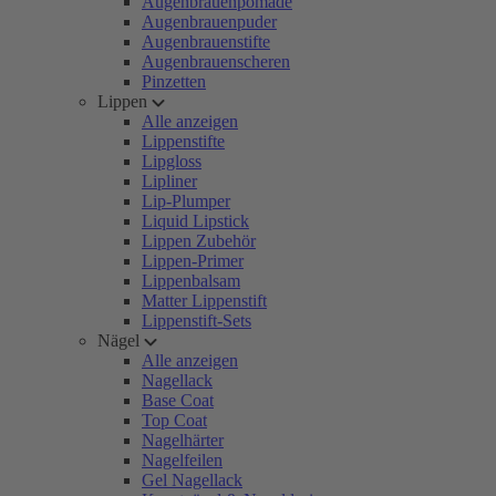
Augenbrauenpomade
Augenbrauenpuder
Augenbrauenstifte
Augenbrauenscheren
Pinzetten
Lippen
Alle anzeigen
Lippenstifte
Lipgloss
Lipliner
Lip-Plumper
Liquid Lipstick
Lippen Zubehör
Lippen-Primer
Lippenbalsam
Matter Lippenstift
Lippenstift-Sets
Nägel
Alle anzeigen
Nagellack
Base Coat
Top Coat
Nagelhärter
Nagelfeilen
Gel Nagellack