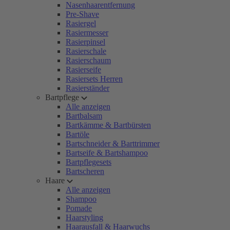
Nasenhaarentfernung
Pre-Shave
Rasiergel
Rasiermesser
Rasierpinsel
Rasierschale
Rasierschaum
Rasierseife
Rasiersets Herren
Rasierständer
Bartpflege
Alle anzeigen
Bartbalsam
Bartkämme & Bartbürsten
Bartöle
Bartschneider & Barttrimmer
Bartseife & Bartshampoo
Bartpflegesets
Bartscheren
Haare
Alle anzeigen
Shampoo
Pomade
Haarstyling
Haarausfall & Haarwuchs