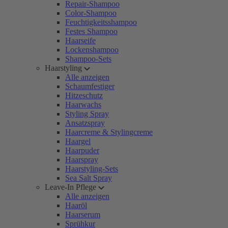
Repair-Shampoo
Color-Shampoo
Feuchtigkeitsshampoo
Festes Shampoo
Haarseife
Lockenshampoo
Shampoo-Sets
Haarstyling
Alle anzeigen
Schaumfestiger
Hitzeschutz
Haarwachs
Styling Spray
Ansatzspray
Haarcreme & Stylingcreme
Haargel
Haarpuder
Haarspray
Haarstyling-Sets
Sea Salt Spray
Leave-In Pflege
Alle anzeigen
Haaröl
Haarserum
Sprühkur