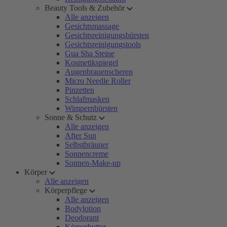
Beauty Tools & Zubehör
Alle anzeigen
Gesichtsmassage
Gesichtsreinigungsbürsten
Gesichtsreinigungstools
Gua Sha Steine
Kosmetikspiegel
Augenbrauenscheren
Micro Needle Roller
Pinzetten
Schlafmasken
Wimpernbürsten
Sonne & Schutz
Alle anzeigen
After Sun
Selbstbräuner
Sonnencreme
Sonnen-Make-up
Körper
Alle anzeigen
Körperpflege
Alle anzeigen
Bodylotion
Deodorant
Körperbutter