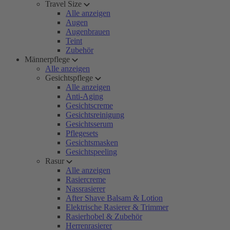
Travel Size
Alle anzeigen
Augen
Augenbrauen
Teint
Zubehör
Männerpflege
Alle anzeigen
Gesichtspflege
Alle anzeigen
Anti-Aging
Gesichtscreme
Gesichtsreinigung
Gesichtsserum
Pflegesets
Gesichtsmasken
Gesichtspeeling
Rasur
Alle anzeigen
Rasiercreme
Nassrasierer
After Shave Balsam & Lotion
Elektrische Rasierer & Trimmer
Rasierhobel & Zubehör
Herrenrasierer