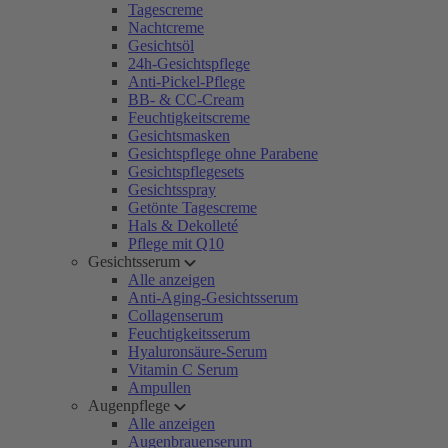
Tagescreme
Nachtcreme
Gesichtsöl
24h-Gesichtspflege
Anti-Pickel-Pflege
BB- & CC-Cream
Feuchtigkeitscreme
Gesichtsmasken
Gesichtspflege ohne Parabene
Gesichtspflegesets
Gesichtsspray
Getönte Tagescreme
Hals & Dekolleté
Pflege mit Q10
Gesichtsserum
Alle anzeigen
Anti-Aging-Gesichtsserum
Collagenserum
Feuchtigkeitsserum
Hyaluronsäure-Serum
Vitamin C Serum
Ampullen
Augenpflege
Alle anzeigen
Augenbrauenserum