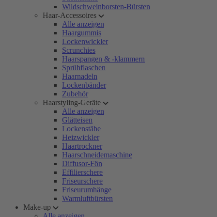
Wildschweinborsten-Bürsten
Haar-Accessoires
Alle anzeigen
Haargummis
Lockenwickler
Scrunchies
Haarspangen & -klammern
Sprühflaschen
Haarnadeln
Lockenbänder
Zubehör
Haarstyling-Geräte
Alle anzeigen
Glätteisen
Lockenstäbe
Heizwickler
Haartrockner
Haarschneidemaschine
Diffusor-Fön
Effilierschere
Friseurschere
Friseurumhänge
Warmluftbürsten
Make-up
Alle anzeigen