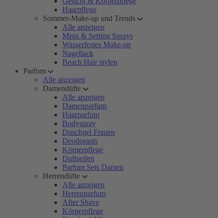
Gesicht & Körperpflege
Haarpflege
Sommer-Make-up und Trends
Alle anzeigen
Mists & Setting Sprays
Wasserfestes Make-up
Nagellack
Beach Hair stylen
Parfum
Alle anzeigen
Damendüfte
Alle anzeigen
Damenparfum
Haarparfum
Bodyspray
Duschgel Frauen
Deodorants
Körperpflege
Duftseifen
Parfum Sets Damen
Herrendüfte
Alle anzeigen
Herrenparfum
After Shave
Körperpflege