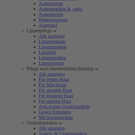
Augencreme
Augenmasken & -pads
Augenserum
Wimpernserum
Augengel
Lippenpflege
Alle anzeigen
Lippenbalsam
Lippenmasken
Lippenöl
Lippenpeeling
Lippenserum
Pflege nach Hautbedürfnis/Hauttyp
Alle anzeigen
Für fettige Haut
Für Mischhaut
Für sensible Haut
Für trockene Haut
Für unreine Haut
Anti-Aging-Gesichtspflege
Gegen Rötungen
Mit Sonnenschutz
Gesichtsmasken
Alle anzeigen
Augen- & Lippenmasken