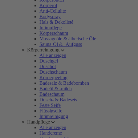
Körperöl
Anti-Cellulite
Bodyspray
Hals & Dekolleté
Intimpflege
Körperschaum
Massageöle & ätherische Öle
Sauna-Öl & -Aufguss
Körperreinigung
Alle anzeigen
Duschgel
Duschöl
Duschschaum
Körperpeeling
Badesalz & Badebomben
Badeöl & -milch
Badeschaum
Dusch- & Badesets
Feste Seife
Flüssigseife
Intimreinigung
Handpflege
Alle anzeigen
Handcreme