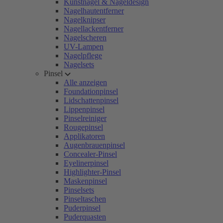
Kunstnägel & Nageldesign
Nagelhautentferner
Nagelknipser
Nagellackentferner
Nagelscheren
UV-Lampen
Nagelpflege
Nagelsets
Pinsel
Alle anzeigen
Foundationpinsel
Lidschattenpinsel
Lippenpinsel
Pinselreiniger
Rougepinsel
Applikatoren
Augenbrauenpinsel
Concealer-Pinsel
Eyelinerpinsel
Highlighter-Pinsel
Maskenpinsel
Pinselsets
Pinseltaschen
Puderpinsel
Puderquasten