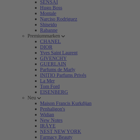
SENSAI
Hugo Boss
Montale
Narciso Rodriguez
Shiseido
Rabanne
Premiummarken
CHANEL
DIOR
Yves Saint Laurent
GIVENCHY
GUERLAIN
Parfums de Marly
INITIO Parfums Privés
La Mer
Tom Ford
EISENBERG
Neu
Maison Francis Kurkdjian
Penhaligon's
Widian
New Notes
IRÄYE
NEST NEW YORK
Farmacy Beauty