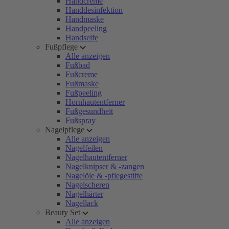
Handcreme
Handdesinfektion
Handmaske
Handpeeling
Handseife
Fußpflege
Alle anzeigen
Fußbad
Fußcreme
Fußmaske
Fußpeeling
Hornhautentferner
Fußgesundheit
Fußspray
Nagelpflege
Alle anzeigen
Nagelfeilen
Nagelhautentferner
Nagelknipser & -zangen
Nagelöle & -pflegestifte
Nagelscheren
Nagelhärter
Nagellack
Beauty Set
Alle anzeigen