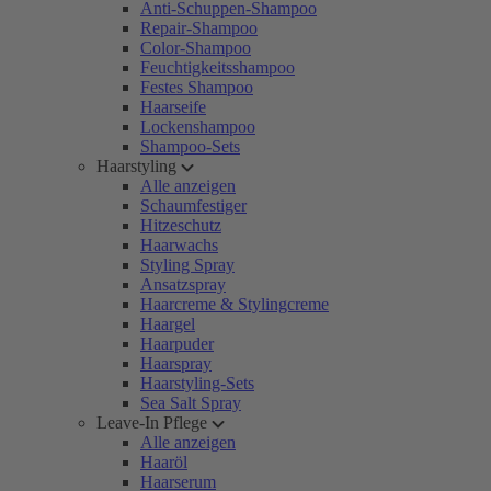
Anti-Schuppen-Shampoo
Repair-Shampoo
Color-Shampoo
Feuchtigkeitsshampoo
Festes Shampoo
Haarseife
Lockenshampoo
Shampoo-Sets
Haarstyling
Alle anzeigen
Schaumfestiger
Hitzeschutz
Haarwachs
Styling Spray
Ansatzspray
Haarcreme & Stylingcreme
Haargel
Haarpuder
Haarspray
Haarstyling-Sets
Sea Salt Spray
Leave-In Pflege
Alle anzeigen
Haaröl
Haarserum