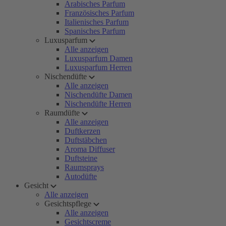
Arabisches Parfum
Französisches Parfum
Italienisches Parfum
Spanisches Parfum
Luxusparfum
Alle anzeigen
Luxusparfum Damen
Luxusparfum Herren
Nischendüfte
Alle anzeigen
Nischendüfte Damen
Nischendüfte Herren
Raumdüfte
Alle anzeigen
Duftkerzen
Duftstäbchen
Aroma Diffuser
Duftsteine
Raumsprays
Autodüfte
Gesicht
Alle anzeigen
Gesichtspflege
Alle anzeigen
Gesichtscreme