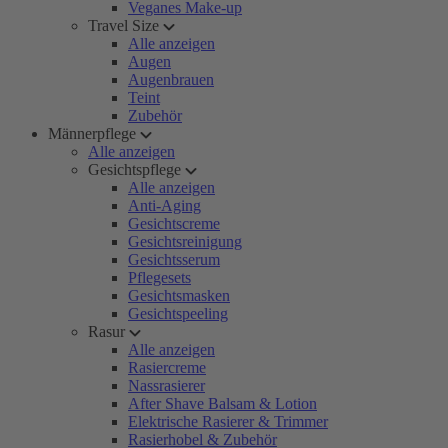
Veganes Make-up
Travel Size
Alle anzeigen
Augen
Augenbrauen
Teint
Zubehör
Männerpflege
Alle anzeigen
Gesichtspflege
Alle anzeigen
Anti-Aging
Gesichtscreme
Gesichtsreinigung
Gesichtsserum
Pflegesets
Gesichtsmasken
Gesichtspeeling
Rasur
Alle anzeigen
Rasiercreme
Nassrasierer
After Shave Balsam & Lotion
Elektrische Rasierer & Trimmer
Rasierhobel & Zubehör