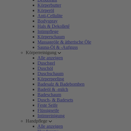
Körperbutter
Körperöl
Anti-Cellulite
Bodyspray
Hals & Dekolleté
Intimpflege
Körperschaum
Massageöle & ätherische Öle
Sauna-Öl & -Aufguss
Körperreinigung
Alle anzeigen
Duschgel
Duschöl
Duschschaum
Körperpeeling
Badesalz & Badebomben
Badeöl & -milch
Badeschaum
Dusch- & Badesets
Feste Seife
Flüssigseife
Intimreinigung
Handpflege
Alle anzeigen