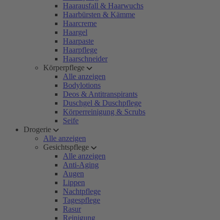
Haarausfall & Haarwuchs
Haarbürsten & Kämme
Haarcreme
Haargel
Haarpaste
Haarpflege
Haarschneider
Körperpflege
Alle anzeigen
Bodylotions
Deos & Antitranspirants
Duschgel & Duschpflege
Körperreinigung & Scrubs
Seife
Drogerie
Alle anzeigen
Gesichtspflege
Alle anzeigen
Anti-Aging
Augen
Lippen
Nachtpflege
Tagespflege
Rasur
Reinigung