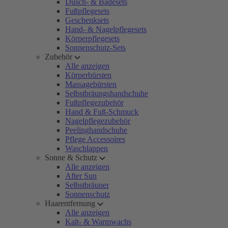
Dusch- & Badesets
Fußpflegesets
Geschenksets
Hand- & Nagelpflegesets
Körperpflegesets
Sonnenschutz-Sets
Zubehör
Alle anzeigen
Körperbürsten
Massagebürsten
Selbstbräungshandschuhe
Fußpflegezubehör
Hand & Fuß-Schmuck
Nagelpflegezubehör
Peelinghandschuhe
Pflege Accessoires
Waschlappen
Sonne & Schutz
Alle anzeigen
After Sun
Selbstbräuner
Sonnenschutz
Haarentfernung
Alle anzeigen
Kalt- & Warmwachs