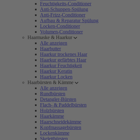
Feuchtigkeits-Conditioner
Anti-Schuppen-Spülung
Anti-Frizz-Conditioner
Aufbau & Reparatur Spülung
Locken-Conditioner
Volumen-Conditioner
Haarmaske & Haarkur
Alle anzeigen
Haarbutter
Haarkur trockenes Haar
Haarkur gefärbtes Haar
Haarkur Feuchtigkeit
Haarkur Keratin
Haarkur Locken
Haarbürsten & Kämme
Alle anzeigen
Rundbürsten
Detangler-Bürsten
Flach- & Paddelbürsten
Holzbürsten
Haarkämme
Haarschneidekämme
Kopfmassagebürsten
Lockenkämme
Skelettbürsten