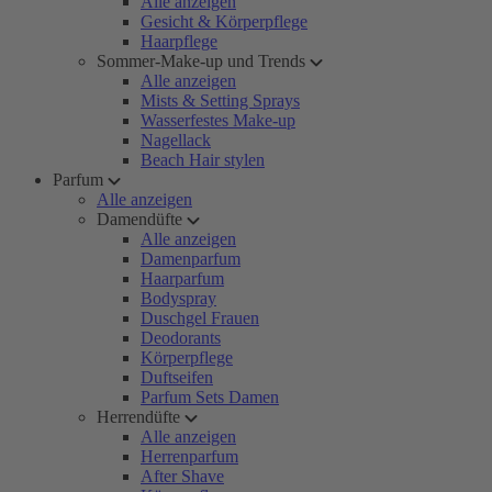
Alle anzeigen
Gesicht & Körperpflege
Haarpflege
Sommer-Make-up und Trends
Alle anzeigen
Mists & Setting Sprays
Wasserfestes Make-up
Nagellack
Beach Hair stylen
Parfum
Alle anzeigen
Damendüfte
Alle anzeigen
Damenparfum
Haarparfum
Bodyspray
Duschgel Frauen
Deodorants
Körperpflege
Duftseifen
Parfum Sets Damen
Herrendüfte
Alle anzeigen
Herrenparfum
After Shave