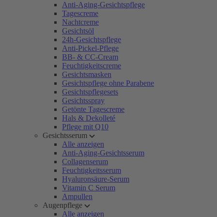
Anti-Aging-Gesichtspflege
Tagescreme
Nachtcreme
Gesichtsöl
24h-Gesichtspflege
Anti-Pickel-Pflege
BB- & CC-Cream
Feuchtigkeitscreme
Gesichtsmasken
Gesichtspflege ohne Parabene
Gesichtspflegesets
Gesichtsspray
Getönte Tagescreme
Hals & Dekolleté
Pflege mit Q10
Gesichtsserum
Alle anzeigen
Anti-Aging-Gesichtsserum
Collagenserum
Feuchtigkeitsserum
Hyaluronsäure-Serum
Vitamin C Serum
Ampullen
Augenpflege
Alle anzeigen