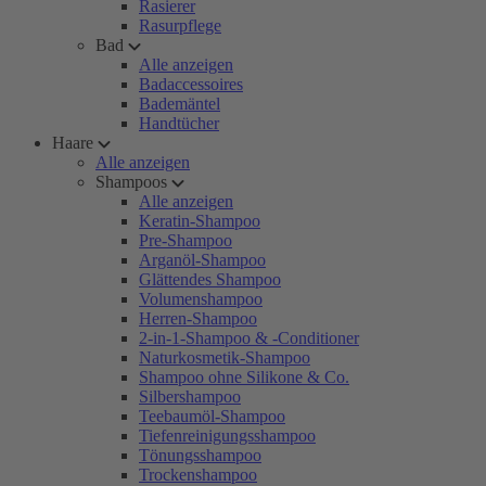
Rasierer
Rasurpflege
Bad
Alle anzeigen
Badaccessoires
Bademäntel
Handtücher
Haare
Alle anzeigen
Shampoos
Alle anzeigen
Keratin-Shampoo
Pre-Shampoo
Arganöl-Shampoo
Glättendes Shampoo
Volumenshampoo
Herren-Shampoo
2-in-1-Shampoo & -Conditioner
Naturkosmetik-Shampoo
Shampoo ohne Silikone & Co.
Silbershampoo
Teebaumöl-Shampoo
Tiefenreinigungsshampoo
Tönungsshampoo
Trockenshampoo