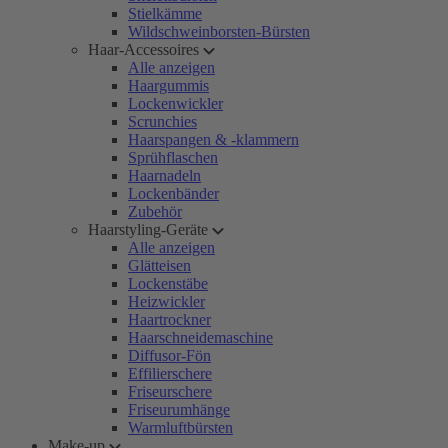
Stielkämme
Wildschweinborsten-Bürsten
Haar-Accessoires
Alle anzeigen
Haargummis
Lockenwickler
Scrunchies
Haarspangen & -klammern
Sprühflaschen
Haarnadeln
Lockenbänder
Zubehör
Haarstyling-Geräte
Alle anzeigen
Glätteisen
Lockenstäbe
Heizwickler
Haartrockner
Haarschneidemaschine
Diffusor-Fön
Effilierschere
Friseurschere
Friseurumhänge
Warmluftbürsten
Make-up