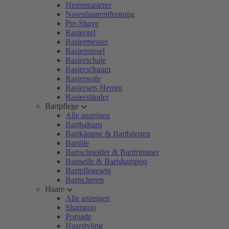
Herrenrasierer
Nasenhaarentfernung
Pre-Shave
Rasiergel
Rasiermesser
Rasierpinsel
Rasierschale
Rasierschaum
Rasierseife
Rasiersets Herren
Rasierständer
Bartpflege
Alle anzeigen
Bartbalsam
Bartkämme & Bartbürsten
Bartöle
Bartschneider & Barttrimmer
Bartseife & Bartshampoo
Bartpflegesets
Bartscheren
Haare
Alle anzeigen
Shampoo
Pomade
Haarstyling