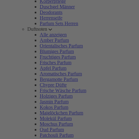
Körperpflege
Duschgel Männer
Deodorants
Herrenseife
Parfum Sets Herren
Duftnoten
Alle anzeigen
Amber Parfum
Orientalisches Parfum
Blumiges Parfum
Fruchtiges Parfum
Frisches Parfum
Apfel Parfum
Aromatisches Parfum
Bergamotte Parfum
Chypre Düfte
Frische Wäsche Parfum
Holziges Parfum
Jasmin Parfum
Kokos Parfum
Maiglöckchen Parfum
Molekül Parfum
Moschus Parfum
Oud Parfum
Patchouli Parfum