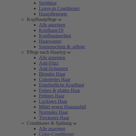
Sprühkur
Leave-in Conditioner
Haarpflegesets
Kopfhautpflege
Alle anzeigen
Kopfhaut-Öl
Kopfhautpeeling
Haarwasser
Sonnenschutz & -pflege
Pflege nach Haartyp
Alle anzeigen
Anti-Frizz
Anti-Schuppen
Blondes Haar
Coloriertes Haar
Empfindliche Kopfhaut
Feines & glattes Haar
Fettiges Haar
Lockiges Haar
Mittel gegen Haarausfall
Normales Haar
Trockenes Haar
Conditioner & Spülung
Alle anzeigen
Color-Conditioner