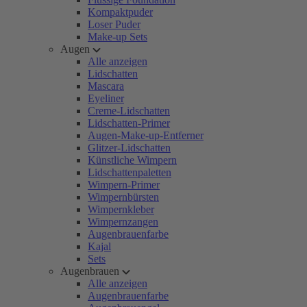
Kompaktpuder
Loser Puder
Make-up Sets
Augen
Alle anzeigen
Lidschatten
Mascara
Eyeliner
Creme-Lidschatten
Lidschatten-Primer
Augen-Make-up-Entferner
Glitzer-Lidschatten
Künstliche Wimpern
Lidschattenpaletten
Wimpern-Primer
Wimpernbürsten
Wimpernkleber
Wimpernzangen
Augenbrauenfarbe
Kajal
Sets
Augenbrauen
Alle anzeigen
Augenbrauenfarbe