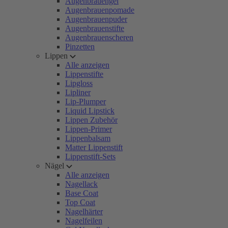
Augenbrauengel
Augenbrauenpomade
Augenbrauenpuder
Augenbrauenstifte
Augenbrauenscheren
Pinzetten
Lippen
Alle anzeigen
Lippenstifte
Lipgloss
Lipliner
Lip-Plumper
Liquid Lipstick
Lippen Zubehör
Lippen-Primer
Lippenbalsam
Matter Lippenstift
Lippenstift-Sets
Nägel
Alle anzeigen
Nagellack
Base Coat
Top Coat
Nagelhärter
Nagelfeilen