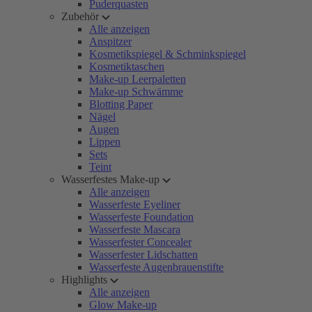
Puderquasten
Zubehör
Alle anzeigen
Anspitzer
Kosmetikspiegel & Schminkspiegel
Kosmetiktaschen
Make-up Leerpaletten
Make-up Schwämme
Blotting Paper
Nägel
Augen
Lippen
Sets
Teint
Wasserfestes Make-up
Alle anzeigen
Wasserfeste Eyeliner
Wasserfeste Foundation
Wasserfeste Mascara
Wasserfester Concealer
Wasserfester Lidschatten
Wasserfeste Augenbrauenstifte
Highlights
Alle anzeigen
Glow Make-up