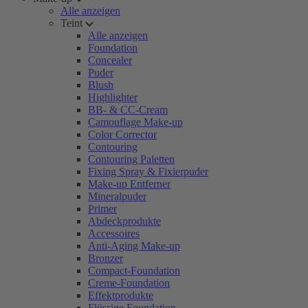
Alle anzeigen
Teint
Alle anzeigen
Foundation
Concealer
Puder
Blush
Highlighter
BB- & CC-Cream
Camouflage Make-up
Color Corrector
Contouring
Contouring Paletten
Fixing Spray & Fixierpuder
Make-up Entferner
Mineralpuder
Primer
Abdeckprodukte
Accessoires
Anti-Aging Make-up
Bronzer
Compact-Foundation
Creme-Foundation
Effektprodukte
Flüssige Foundation