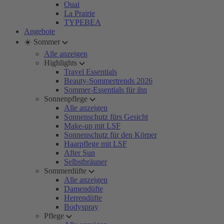
Ouai
La Prairie
TYPEBEA
Angebote
☀️ Sommer
Alle anzeigen
Highlights
Travel Essentials
Beauty-Sommertrends 2026
Sommer-Essentials für ihn
Sonnenpflege
Alle anzeigen
Sonnenschutz fürs Gesicht
Make-up mit LSF
Sonnenschutz für den Körper
Haarpflege mit LSF
After Sun
Selbstbräuner
Sommerdüfte
Alle anzeigen
Damendüfte
Herrendüfte
Bodyspray
Pflege