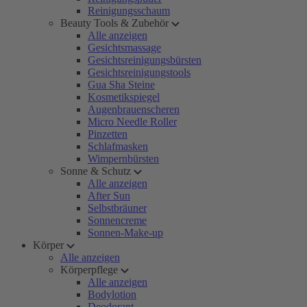
Reinigungsschaum
Beauty Tools & Zubehör
Alle anzeigen
Gesichtsmassage
Gesichtsreinigungsbürsten
Gesichtsreinigungstools
Gua Sha Steine
Kosmetikspiegel
Augenbrauenscheren
Micro Needle Roller
Pinzetten
Schlafmasken
Wimpernbürsten
Sonne & Schutz
Alle anzeigen
After Sun
Selbstbräuner
Sonnencreme
Sonnen-Make-up
Körper
Alle anzeigen
Körperpflege
Alle anzeigen
Bodylotion
Deodorant