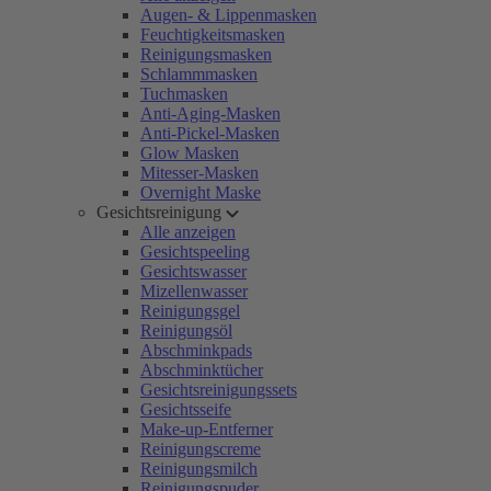
Augen- & Lippenmasken
Feuchtigkeitsmasken
Reinigungsmasken
Schlammmasken
Tuchmasken
Anti-Aging-Masken
Anti-Pickel-Masken
Glow Masken
Mitesser-Masken
Overnight Maske
Gesichtsreinigung
Alle anzeigen
Gesichtspeeling
Gesichtswasser
Mizellenwasser
Reinigungsgel
Reinigungsöl
Abschminkpads
Abschminktücher
Gesichtsreinigungssets
Gesichtsseife
Make-up-Entferner
Reinigungscreme
Reinigungsmilch
Reinigungspuder