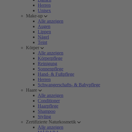
Herren
Unisex
Make-up
Alle anzeigen
Augen
Lippen
Nägel
Teint
Körper
Alle anzeigen
Körperpflege
Reinigung
Sonnenpflege
Hand- & Fußpflege
Herren
Schwangerschafts- & Babypflege
Haare
Alle anzeigen
Conditioner
Haarpflege
Shampoo
Styling
Zertifizierte Naturkosmetik
Alle anzeigen