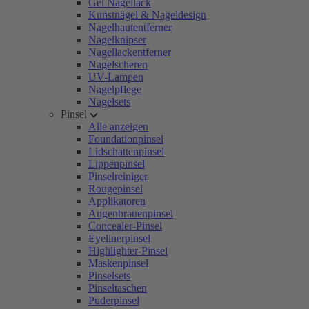
Gel Nagellack
Kunstnägel & Nageldesign
Nagelhautentferner
Nagelknipser
Nagellackentferner
Nagelscheren
UV-Lampen
Nagelpflege
Nagelsets
Pinsel
Alle anzeigen
Foundationpinsel
Lidschattenpinsel
Lippenpinsel
Pinselreiniger
Rougepinsel
Applikatoren
Augenbrauenpinsel
Concealer-Pinsel
Eyelinerpinsel
Highlighter-Pinsel
Maskenpinsel
Pinselsets
Pinseltaschen
Puderpinsel