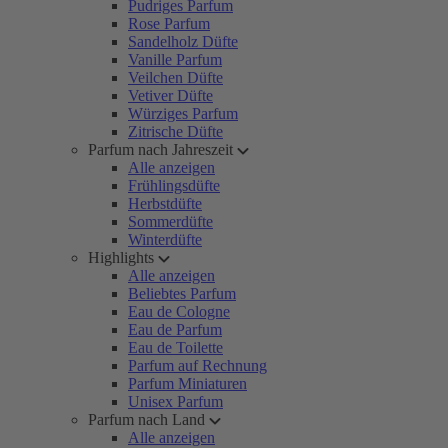
Pudriges Parfum
Rose Parfum
Sandelholz Düfte
Vanille Parfum
Veilchen Düfte
Vetiver Düfte
Würziges Parfum
Zitrische Düfte
Parfum nach Jahreszeit
Alle anzeigen
Frühlingsdüfte
Herbstdüfte
Sommerdüfte
Winterdüfte
Highlights
Alle anzeigen
Beliebtes Parfum
Eau de Cologne
Eau de Parfum
Eau de Toilette
Parfum auf Rechnung
Parfum Miniaturen
Unisex Parfum
Parfum nach Land
Alle anzeigen