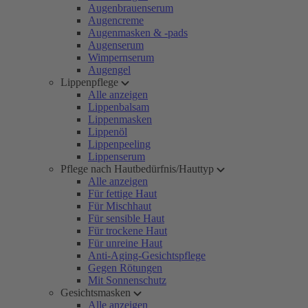
Augenbrauenserum
Augencreme
Augenmasken & -pads
Augenserum
Wimpernserum
Augengel
Lippenpflege
Alle anzeigen
Lippenbalsam
Lippenmasken
Lippenöl
Lippenpeeling
Lippenserum
Pflege nach Hautbedürfnis/Hauttyp
Alle anzeigen
Für fettige Haut
Für Mischhaut
Für sensible Haut
Für trockene Haut
Für unreine Haut
Anti-Aging-Gesichtspflege
Gegen Rötungen
Mit Sonnenschutz
Gesichtsmasken
Alle anzeigen