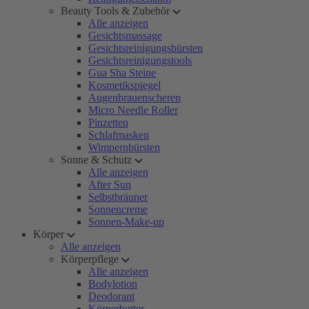
Beauty Tools & Zubehör
Alle anzeigen
Gesichtsmassage
Gesichtsreinigungsbürsten
Gesichtsreinigungstools
Gua Sha Steine
Kosmetikspiegel
Augenbrauenscheren
Micro Needle Roller
Pinzetten
Schlafmasken
Wimpernbürsten
Sonne & Schutz
Alle anzeigen
After Sun
Selbstbräuner
Sonnencreme
Sonnen-Make-up
Körper
Alle anzeigen
Körperpflege
Alle anzeigen
Bodylotion
Deodorant
Körperbutter