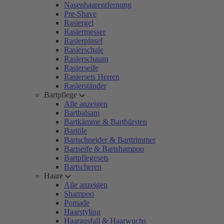
Nasenhaarentfernung
Pre-Shave
Rasiergel
Rasiermesser
Rasierpinsel
Rasierschale
Rasierschaum
Rasierseife
Rasiersets Herren
Rasierständer
Bartpflege
Alle anzeigen
Bartbalsam
Bartkämme & Bartbürsten
Bartöle
Bartschneider & Barttrimmer
Bartseife & Bartshampoo
Bartpflegesets
Bartscheren
Haare
Alle anzeigen
Shampoo
Pomade
Haarstyling
Haarausfall & Haarwuchs