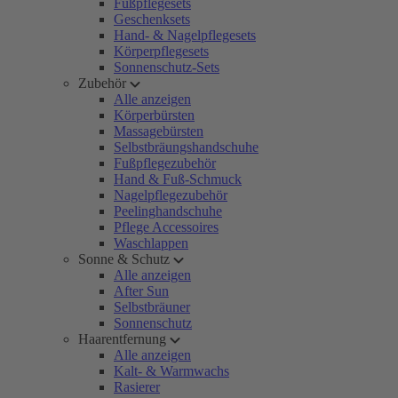
Fußpflegesets
Geschenksets
Hand- & Nagelpflegesets
Körperpflegesets
Sonnenschutz-Sets
Zubehör
Alle anzeigen
Körperbürsten
Massagebürsten
Selbstbräungshandschuhe
Fußpflegezubehör
Hand & Fuß-Schmuck
Nagelpflegezubehör
Peelinghandschuhe
Pflege Accessoires
Waschlappen
Sonne & Schutz
Alle anzeigen
After Sun
Selbstbräuner
Sonnenschutz
Haarentfernung
Alle anzeigen
Kalt- & Warmwachs
Rasierer