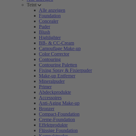
Teint
Alle anzeigen
Foundation
Concealer
Puder
Blush
Highlighter
BB- & CC-Cream
Camouflage Make-up
Color Corrector
Contouring
Contouring Paletten
Fixing Spray & Fixierpuder
Make-up Entferner
Mineralpuder
Primer
Abdeckprodukte
Accessoires
Anti-Aging Make-up
Bronzer
Compact-Foundation
Creme-Foundation
Effektprodukte
Flüssige Foundation
Kompaktpuder