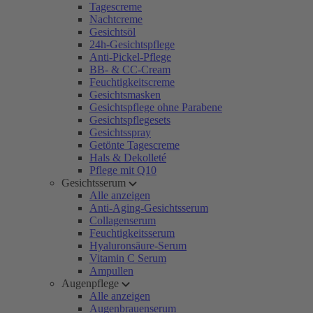
Tagescreme
Nachtcreme
Gesichtsöl
24h-Gesichtspflege
Anti-Pickel-Pflege
BB- & CC-Cream
Feuchtigkeitscreme
Gesichtsmasken
Gesichtspflege ohne Parabene
Gesichtspflegesets
Gesichtsspray
Getönte Tagescreme
Hals & Dekolleté
Pflege mit Q10
Gesichtsserum
Alle anzeigen
Anti-Aging-Gesichtsserum
Collagenserum
Feuchtigkeitsserum
Hyaluronsäure-Serum
Vitamin C Serum
Ampullen
Augenpflege
Alle anzeigen
Augenbrauenserum