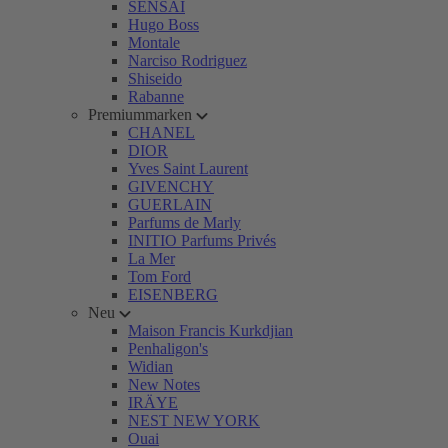
SENSAI
Hugo Boss
Montale
Narciso Rodriguez
Shiseido
Rabanne
Premiummarken
CHANEL
DIOR
Yves Saint Laurent
GIVENCHY
GUERLAIN
Parfums de Marly
INITIO Parfums Privés
La Mer
Tom Ford
EISENBERG
Neu
Maison Francis Kurkdjian
Penhaligon's
Widian
New Notes
IRÄYE
NEST NEW YORK
Ouai