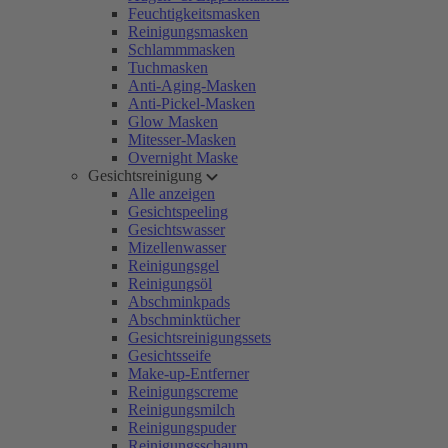
Feuchtigkeitsmasken
Reinigungsmasken
Schlammmasken
Tuchmasken
Anti-Aging-Masken
Anti-Pickel-Masken
Glow Masken
Mitesser-Masken
Overnight Maske
Gesichtsreinigung
Alle anzeigen
Gesichtspeeling
Gesichtswasser
Mizellenwasser
Reinigungsgel
Reinigungsöl
Abschminkpads
Abschminktücher
Gesichtsreinigungssets
Gesichtsseife
Make-up-Entferner
Reinigungscreme
Reinigungsmilch
Reinigungspuder
Reinigungsschaum