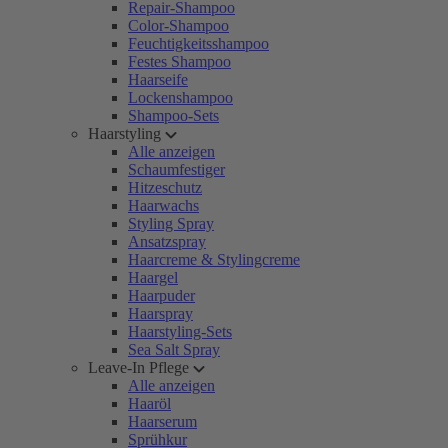
Repair-Shampoo
Color-Shampoo
Feuchtigkeitsshampoo
Festes Shampoo
Haarseife
Lockenshampoo
Shampoo-Sets
Haarstyling
Alle anzeigen
Schaumfestiger
Hitzeschutz
Haarwachs
Styling Spray
Ansatzspray
Haarcreme & Stylingcreme
Haargel
Haarpuder
Haarspray
Haarstyling-Sets
Sea Salt Spray
Leave-In Pflege
Alle anzeigen
Haaröl
Haarserum
Sprühkur