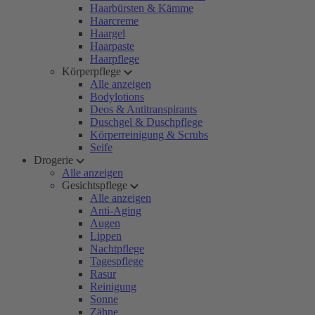
Haarbürsten & Kämme
Haarcreme
Haargel
Haarpaste
Haarpflege
Körperpflege
Alle anzeigen
Bodylotions
Deos & Antitranspirants
Duschgel & Duschpflege
Körperreinigung & Scrubs
Seife
Drogerie
Alle anzeigen
Gesichtspflege
Alle anzeigen
Anti-Aging
Augen
Lippen
Nachtpflege
Tagespflege
Rasur
Reinigung
Sonne
Zähne