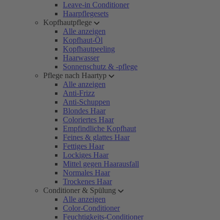
Leave-in Conditioner
Haarpflegesets
Kopfhautpflege
Alle anzeigen
Kopfhaut-Öl
Kopfhautpeeling
Haarwasser
Sonnenschutz & -pflege
Pflege nach Haartyp
Alle anzeigen
Anti-Frizz
Anti-Schuppen
Blondes Haar
Coloriertes Haar
Empfindliche Kopfhaut
Feines & glattes Haar
Fettiges Haar
Lockiges Haar
Mittel gegen Haarausfall
Normales Haar
Trockenes Haar
Conditioner & Spülung
Alle anzeigen
Color-Conditioner
Feuchtigkeits-Conditioner