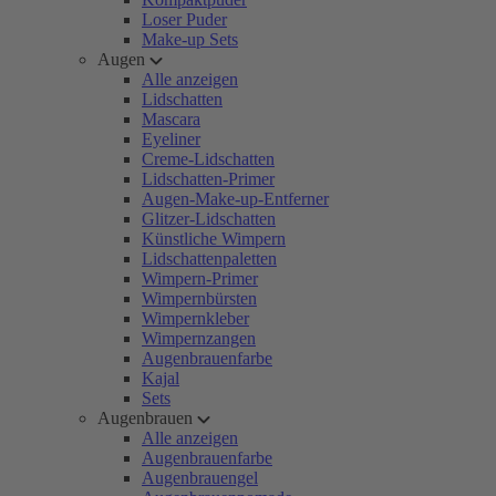
Loser Puder
Make-up Sets
Augen
Alle anzeigen
Lidschatten
Mascara
Eyeliner
Creme-Lidschatten
Lidschatten-Primer
Augen-Make-up-Entferner
Glitzer-Lidschatten
Künstliche Wimpern
Lidschattenpaletten
Wimpern-Primer
Wimpernbürsten
Wimpernkleber
Wimpernzangen
Augenbrauenfarbe
Kajal
Sets
Augenbrauen
Alle anzeigen
Augenbrauenfarbe
Augenbrauengel