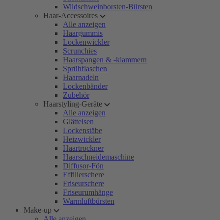
Wildschweinborsten-Bürsten
Haar-Accessoires
Alle anzeigen
Haargummis
Lockenwickler
Scrunchies
Haarspangen & -klammern
Sprühflaschen
Haarnadeln
Lockenbänder
Zubehör
Haarstyling-Geräte
Alle anzeigen
Glätteisen
Lockenstäbe
Heizwickler
Haartrockner
Haarschneidemaschine
Diffusor-Fön
Effilierschere
Friseurschere
Friseurumhänge
Warmluftbürsten
Make-up
Alle anzeigen