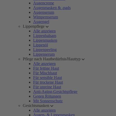
Augencreme
Augenmasken & -pads
Augenserum
Wimpernserum
Augengel
Lippenpflege
Alle anzeigen
Lippenbalsam
Lippenmasken
Lippenöl
Lippenpeeling
Lippenserum
Pflege nach Hautbedürfnis/Hauttyp
Alle anzeigen
Für fettige Haut
Für Mischhaut
Für sensible Haut
Für trockene Haut
Für unreine Haut
Anti-Aging-Gesichtspflege
Gegen Rötungen
Mit Sonnenschutz
Gesichtsmasken
Alle anzeigen
Augen- & Lippenmasken