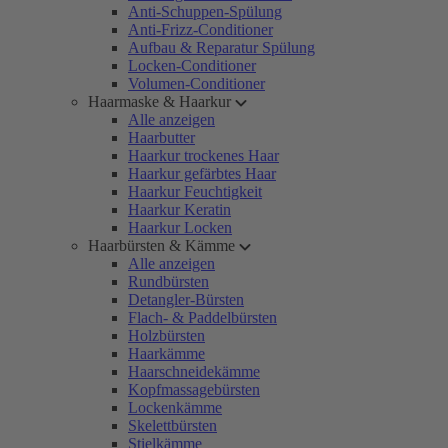
Anti-Schuppen-Spülung
Anti-Frizz-Conditioner
Aufbau & Reparatur Spülung
Locken-Conditioner
Volumen-Conditioner
Haarmaske & Haarkur
Alle anzeigen
Haarbutter
Haarkur trockenes Haar
Haarkur gefärbtes Haar
Haarkur Feuchtigkeit
Haarkur Keratin
Haarkur Locken
Haarbürsten & Kämme
Alle anzeigen
Rundbürsten
Detangler-Bürsten
Flach- & Paddelbürsten
Holzbürsten
Haarkämme
Haarschneidekämme
Kopfmassagebürsten
Lockenkämme
Skelettbürsten
Stielkämme