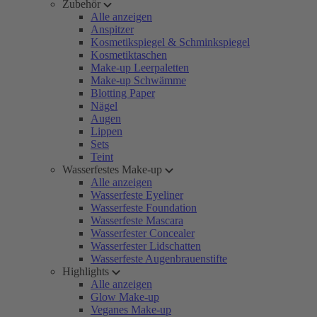
Zubehör
Alle anzeigen
Anspitzer
Kosmetikspiegel & Schminkspiegel
Kosmetiktaschen
Make-up Leerpaletten
Make-up Schwämme
Blotting Paper
Nägel
Augen
Lippen
Sets
Teint
Wasserfestes Make-up
Alle anzeigen
Wasserfeste Eyeliner
Wasserfeste Foundation
Wasserfeste Mascara
Wasserfester Concealer
Wasserfester Lidschatten
Wasserfeste Augenbrauenstifte
Highlights
Alle anzeigen
Glow Make-up
Veganes Make-up