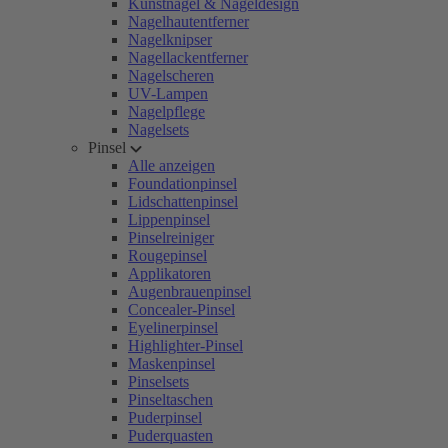
Kunstnägel & Nageldesign
Nagelhautentferner
Nagelknipser
Nagellackentferner
Nagelscheren
UV-Lampen
Nagelpflege
Nagelsets
Pinsel
Alle anzeigen
Foundationpinsel
Lidschattenpinsel
Lippenpinsel
Pinselreiniger
Rougepinsel
Applikatoren
Augenbrauenpinsel
Concealer-Pinsel
Eyelinerpinsel
Highlighter-Pinsel
Maskenpinsel
Pinselsets
Pinseltaschen
Puderpinsel
Puderquasten