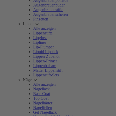
Augenbrauenpomade
Augenbrauenpuder
Augenbrauenstifte
Augenbrauenscheren
Pinzetten
Lippen
Alle anzeigen
Lippenstifte
Lipgloss
Lipliner
Lip-Plumper
Liquid Lipstick
Lippen Zubehör
Lippen-Primer
Lippenbalsam
Matter Lippenstift
Lippenstift-Sets
Nägel
Alle anzeigen
Nagellack
Base Coat
Top Coat
Nagelhärter
Nagelfeilen
Gel Nagellack