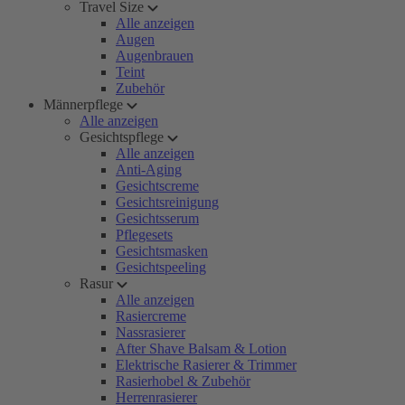
Travel Size
Alle anzeigen
Augen
Augenbrauen
Teint
Zubehör
Männerpflege
Alle anzeigen
Gesichtspflege
Alle anzeigen
Anti-Aging
Gesichtscreme
Gesichtsreinigung
Gesichtsserum
Pflegesets
Gesichtsmasken
Gesichtspeeling
Rasur
Alle anzeigen
Rasiercreme
Nassrasierer
After Shave Balsam & Lotion
Elektrische Rasierer & Trimmer
Rasierhobel & Zubehör
Herrenrasierer