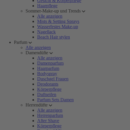
Gesicht & Körperpflege
Haarpflege
Sommer-Make-up und Trends
Alle anzeigen
Mists & Setting Sprays
Wasserfestes Make-up
Nagellack
Beach Hair stylen
Parfum
Alle anzeigen
Damendüfte
Alle anzeigen
Damenparfum
Haarparfum
Bodyspray
Duschgel Frauen
Deodorants
Körperpflege
Duftseifen
Parfum Sets Damen
Herrendüfte
Alle anzeigen
Herrenparfum
After Shave
Körperpflege