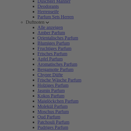
Duschgel Männer
Deodorants
Herrenseife
Parfum Sets Herren
Duftnoten
Alle anzeigen
Amber Parfum
Orientalisches Parfum
Blumiges Parfum
Fruchtiges Parfum
Frisches Parfum
Apfel Parfum
Aromatisches Parfum
Bergamotte Parfum
Chypre Düfte
Frische Wäsche Parfum
Holziges Parfum
Jasmin Parfum
Kokos Parfum
Maiglöckchen Parfum
Molekül Parfum
Moschus Parfum
Oud Parfum
Patchouli Parfum
Pudriges Parfum