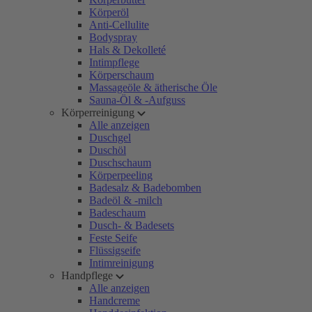
Körperöl
Anti-Cellulite
Bodyspray
Hals & Dekolleté
Intimpflege
Körperschaum
Massageöle & ätherische Öle
Sauna-Öl & -Aufguss
Körperreinigung
Alle anzeigen
Duschgel
Duschöl
Duschschaum
Körperpeeling
Badesalz & Badebomben
Badeöl & -milch
Badeschaum
Dusch- & Badesets
Feste Seife
Flüssigseife
Intimreinigung
Handpflege
Alle anzeigen
Handcreme