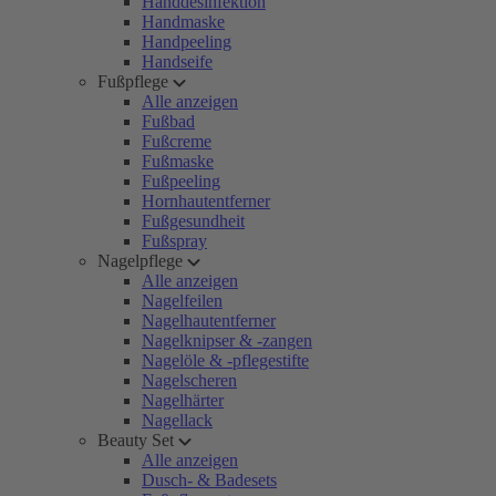
Handdesinfektion
Handmaske
Handpeeling
Handseife
Fußpflege
Alle anzeigen
Fußbad
Fußcreme
Fußmaske
Fußpeeling
Hornhautentferner
Fußgesundheit
Fußspray
Nagelpflege
Alle anzeigen
Nagelfeilen
Nagelhautentferner
Nagelknipser & -zangen
Nagelöle & -pflegestifte
Nagelscheren
Nagelhärter
Nagellack
Beauty Set
Alle anzeigen
Dusch- & Badesets