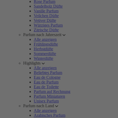
Rose Parfum
Sandelholz Düfte
Vanille Parfum
Veilchen Düfte
Vetiver Düfte
Würziges Parfum
Zitrische Düfte
Parfum nach Jahreszeit
Alle anzeigen
Frühlingsdüfte
Herbstdüfte
Sommerdüfte
Winterdüfte
Highlights
Alle anzeigen
Beliebtes Parfum
Eau de Cologne
Eau de Parfum
Eau de Toilette
Parfum auf Rechnung
Parfum Miniaturen
Unisex Parfum
Parfum nach Land
Alle anzeigen
Arabisches Parfum