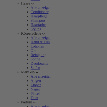
Haare
Alle anzeigen
Conditioner
Haarpflege
Shampoo
Haarfarbe
Styling
Körperpflege
Alle anzeigen
Hand & Fuß
Lotionen
Öle
Reinigung
Sonne
Deodorants
Seifen
Make-up
Alle anzeigen
Augen
Lippen
Nägel
Pinsel
Teint
Parfum
Alle anzeigen