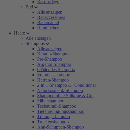
Rasurpflege
Bad
Alle anzeigen
Badaccessoires
Bademäntel
Handtücher
Haare
Alle anzeigen
Shampoos
Alle anzeigen
Keratin-Shampoo
Pre-Shampoo
Arganöl-Shampoo
Glättendes Shampoo
Volumenshampoo
Herren-Shampoo
2-in-1-Shampoo & -Conditioner
Naturkosmetik-Shampoo
Shampoo ohne Silikone & Co.
Silbershampoo
Teebaumöl-Shampoo
Tiefenreinigungsshampoo
Tönungsshampoo
Trockenshampoo
Anti-Schuppen-Shampoo