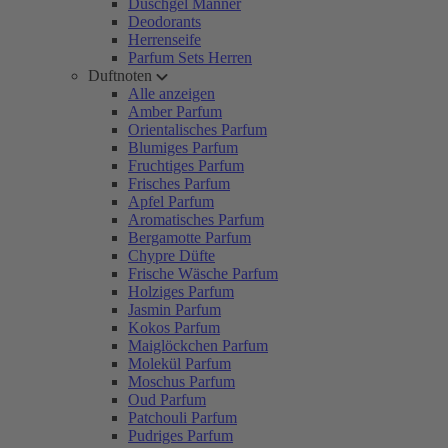
Duschgel Männer
Deodorants
Herrenseife
Parfum Sets Herren
Duftnoten
Alle anzeigen
Amber Parfum
Orientalisches Parfum
Blumiges Parfum
Fruchtiges Parfum
Frisches Parfum
Apfel Parfum
Aromatisches Parfum
Bergamotte Parfum
Chypre Düfte
Frische Wäsche Parfum
Holziges Parfum
Jasmin Parfum
Kokos Parfum
Maiglöckchen Parfum
Molekül Parfum
Moschus Parfum
Oud Parfum
Patchouli Parfum
Pudriges Parfum