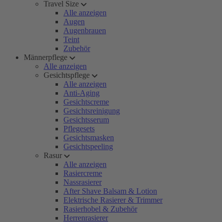
Travel Size
Alle anzeigen
Augen
Augenbrauen
Teint
Zubehör
Männerpflege
Alle anzeigen
Gesichtspflege
Alle anzeigen
Anti-Aging
Gesichtscreme
Gesichtsreinigung
Gesichtsserum
Pflegesets
Gesichtsmasken
Gesichtspeeling
Rasur
Alle anzeigen
Rasiercreme
Nassrasierer
After Shave Balsam & Lotion
Elektrische Rasierer & Trimmer
Rasierhobel & Zubehör
Herrenrasierer