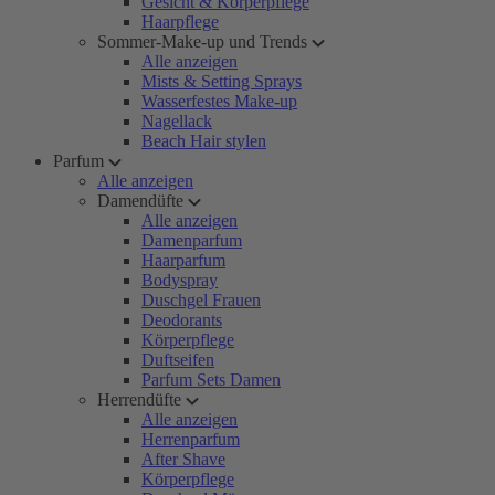
Gesicht & Körperpflege
Haarpflege
Sommer-Make-up und Trends
Alle anzeigen
Mists & Setting Sprays
Wasserfestes Make-up
Nagellack
Beach Hair stylen
Parfum
Alle anzeigen
Damendüfte
Alle anzeigen
Damenparfum
Haarparfum
Bodyspray
Duschgel Frauen
Deodorants
Körperpflege
Duftseifen
Parfum Sets Damen
Herrendüfte
Alle anzeigen
Herrenparfum
After Shave
Körperpflege