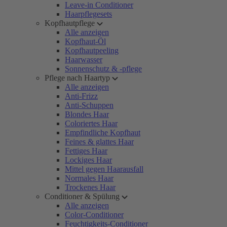
Leave-in Conditioner
Haarpflegesets
Kopfhautpflege
Alle anzeigen
Kopfhaut-Öl
Kopfhautpeeling
Haarwasser
Sonnenschutz & -pflege
Pflege nach Haartyp
Alle anzeigen
Anti-Frizz
Anti-Schuppen
Blondes Haar
Coloriertes Haar
Empfindliche Kopfhaut
Feines & glattes Haar
Fettiges Haar
Lockiges Haar
Mittel gegen Haarausfall
Normales Haar
Trockenes Haar
Conditioner & Spülung
Alle anzeigen
Color-Conditioner
Feuchtigkeits-Conditioner