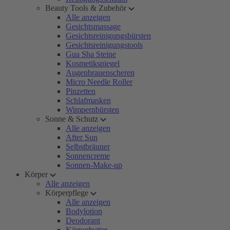
Beauty Tools & Zubehör
Alle anzeigen
Gesichtsmassage
Gesichtsreinigungsbürsten
Gesichtsreinigungstools
Gua Sha Steine
Kosmetikspiegel
Augenbrauenscheren
Micro Needle Roller
Pinzetten
Schlafmasken
Wimpernbürsten
Sonne & Schutz
Alle anzeigen
After Sun
Selbstbräuner
Sonnencreme
Sonnen-Make-up
Körper
Alle anzeigen
Körperpflege
Alle anzeigen
Bodylotion
Deodorant
Körperbutter