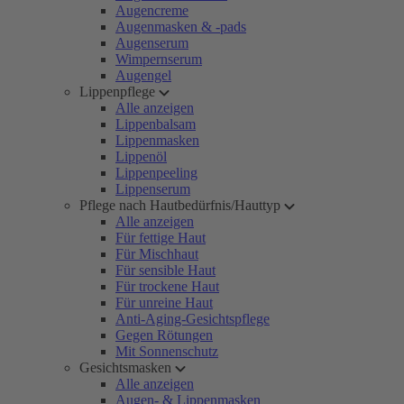
Augencreme
Augenmasken & -pads
Augenserum
Wimpernserum
Augengel
Lippenpflege
Alle anzeigen
Lippenbalsam
Lippenmasken
Lippenöl
Lippenpeeling
Lippenserum
Pflege nach Hautbedürfnis/Hauttyp
Alle anzeigen
Für fettige Haut
Für Mischhaut
Für sensible Haut
Für trockene Haut
Für unreine Haut
Anti-Aging-Gesichtspflege
Gegen Rötungen
Mit Sonnenschutz
Gesichtsmasken
Alle anzeigen
Augen- & Lippenmasken