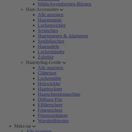
Wildschweinborsten-Bürsten
Haar-Accessoires
Alle anzeigen
Haargummis
Lockenwickler
Scrunchies
Haarspangen & -klammern
Sprühflaschen
Haarnadeln
Lockenbänder
Zubehör
Haarstyling-Geräte
Alle anzeigen
Glätteisen
Lockenstäbe
Heizwickler
Haartrockner
Haarschneidemaschine
Diffusor-Fön
Effilierschere
Friseurschere
Friseurumhänge
Warmluftbürsten
Make-up
Alle anzeigen