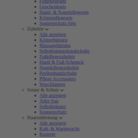
Fußpflegesets
Geschenksets
Hand- & Nagelpflegesets
Körperpflegesets
Sonnenschutz-Sets
Zubehör
Alle anzeigen
Körperbürsten
Massagebürsten
Selbstbräungshandschuhe
Fußpflegezubehör
Hand & Fuß-Schmuck
Nagelpflegezubehör
Peelinghandschuhe
Pflege Accessoires
Waschlappen
Sonne & Schutz
Alle anzeigen
After Sun
Selbstbräuner
Sonnenschutz
Haarentfernung
Alle anzeigen
Kalt- & Warmwachs
Rasierer