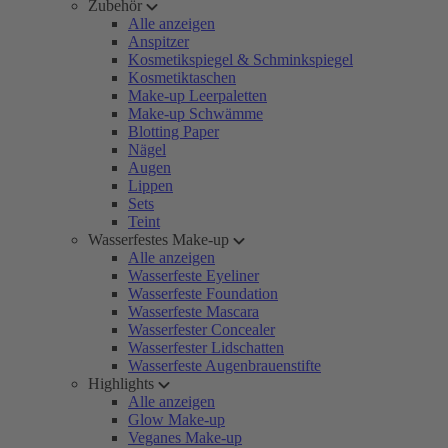
Zubehör
Alle anzeigen
Anspitzer
Kosmetikspiegel & Schminkspiegel
Kosmetiktaschen
Make-up Leerpaletten
Make-up Schwämme
Blotting Paper
Nägel
Augen
Lippen
Sets
Teint
Wasserfestes Make-up
Alle anzeigen
Wasserfeste Eyeliner
Wasserfeste Foundation
Wasserfeste Mascara
Wasserfester Concealer
Wasserfester Lidschatten
Wasserfeste Augenbrauenstifte
Highlights
Alle anzeigen
Glow Make-up
Veganes Make-up