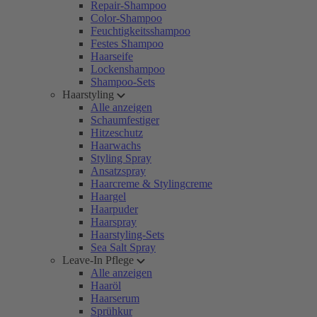
Repair-Shampoo
Color-Shampoo
Feuchtigkeitsshampoo
Festes Shampoo
Haarseife
Lockenshampoo
Shampoo-Sets
Haarstyling
Alle anzeigen
Schaumfestiger
Hitzeschutz
Haarwachs
Styling Spray
Ansatzspray
Haarcreme & Stylingcreme
Haargel
Haarpuder
Haarspray
Haarstyling-Sets
Sea Salt Spray
Leave-In Pflege
Alle anzeigen
Haaröl
Haarserum
Sprühkur