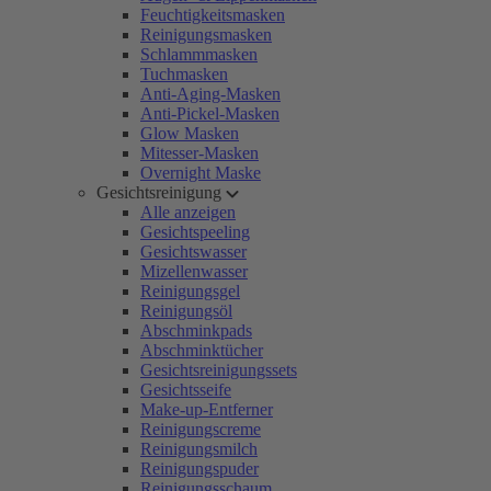
Feuchtigkeitsmasken
Reinigungsmasken
Schlammmasken
Tuchmasken
Anti-Aging-Masken
Anti-Pickel-Masken
Glow Masken
Mitesser-Masken
Overnight Maske
Gesichtsreinigung
Alle anzeigen
Gesichtspeeling
Gesichtswasser
Mizellenwasser
Reinigungsgel
Reinigungsöl
Abschminkpads
Abschminktücher
Gesichtsreinigungssets
Gesichtsseife
Make-up-Entferner
Reinigungscreme
Reinigungsmilch
Reinigungspuder
Reinigungsschaum