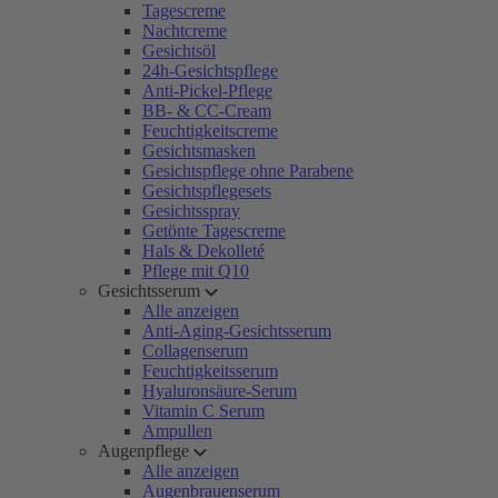
Tagescreme
Nachtcreme
Gesichtsöl
24h-Gesichtspflege
Anti-Pickel-Pflege
BB- & CC-Cream
Feuchtigkeitscreme
Gesichtsmasken
Gesichtspflege ohne Parabene
Gesichtspflegesets
Gesichtsspray
Getönte Tagescreme
Hals & Dekolleté
Pflege mit Q10
Gesichtsserum
Alle anzeigen
Anti-Aging-Gesichtsserum
Collagenserum
Feuchtigkeitsserum
Hyaluronsäure-Serum
Vitamin C Serum
Ampullen
Augenpflege
Alle anzeigen
Augenbrauenserum