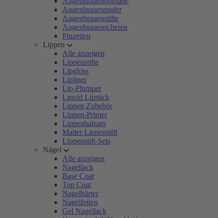
Augenbrauenpomade
Augenbrauenpuder
Augenbrauenstifte
Augenbrauenscheren
Pinzetten
Lippen
Alle anzeigen
Lippenstifte
Lipgloss
Lipliner
Lip-Plumper
Liquid Lipstick
Lippen Zubehör
Lippen-Primer
Lippenbalsam
Matter Lippenstift
Lippenstift-Sets
Nägel
Alle anzeigen
Nagellack
Base Coat
Top Coat
Nagelhärter
Nagelfeilen
Gel Nagellack