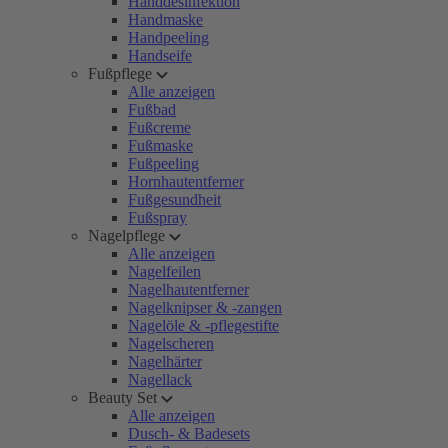
Handdesinfektion
Handmaske
Handpeeling
Handseife
Fußpflege
Alle anzeigen
Fußbad
Fußcreme
Fußmaske
Fußpeeling
Hornhautentferner
Fußgesundheit
Fußspray
Nagelpflege
Alle anzeigen
Nagelfeilen
Nagelhautentferner
Nagelknipser & -zangen
Nagelöle & -pflegestifte
Nagelscheren
Nagelhärter
Nagellack
Beauty Set
Alle anzeigen
Dusch- & Badesets