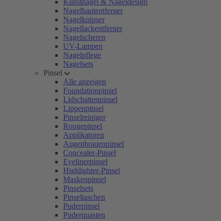
Kunstnägel & Nageldesign
Nagelhautentferner
Nagelknipser
Nagellackentferner
Nagelscheren
UV-Lampen
Nagelpflege
Nagelsets
Pinsel
Alle anzeigen
Foundationpinsel
Lidschattenpinsel
Lippenpinsel
Pinselreiniger
Rougepinsel
Applikatoren
Augenbrauenpinsel
Concealer-Pinsel
Eyelinerpinsel
Highlighter-Pinsel
Maskenpinsel
Pinselsets
Pinseltaschen
Puderpinsel
Puderquasten