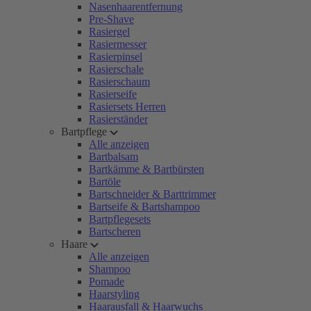
Nasenhaarentfernung
Pre-Shave
Rasiergel
Rasiermesser
Rasierpinsel
Rasierschale
Rasierschaum
Rasierseife
Rasiersets Herren
Rasierständer
Bartpflege
Alle anzeigen
Bartbalsam
Bartkämme & Bartbürsten
Bartöle
Bartschneider & Barttrimmer
Bartseife & Bartshampoo
Bartpflegesets
Bartscheren
Haare
Alle anzeigen
Shampoo
Pomade
Haarstyling
Haarausfall & Haarwuchs