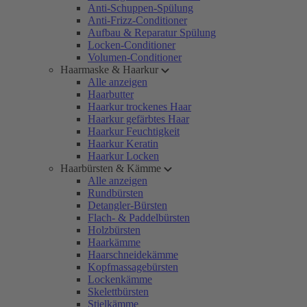
Anti-Schuppen-Spülung
Anti-Frizz-Conditioner
Aufbau & Reparatur Spülung
Locken-Conditioner
Volumen-Conditioner
Haarmaske & Haarkur
Alle anzeigen
Haarbutter
Haarkur trockenes Haar
Haarkur gefärbtes Haar
Haarkur Feuchtigkeit
Haarkur Keratin
Haarkur Locken
Haarbürsten & Kämme
Alle anzeigen
Rundbürsten
Detangler-Bürsten
Flach- & Paddelbürsten
Holzbürsten
Haarkämme
Haarschneidekämme
Kopfmassagebürsten
Lockenkämme
Skelettbürsten
Stielkämme