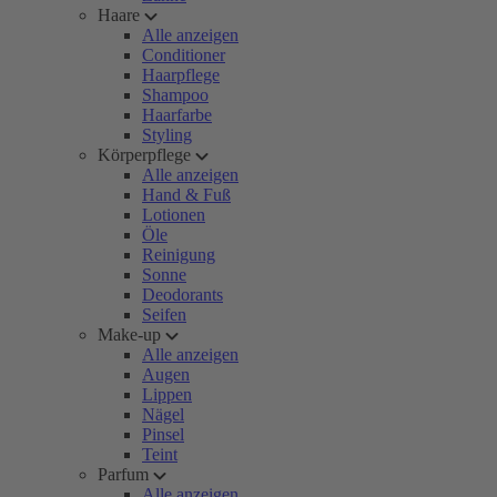
Haare
Alle anzeigen
Conditioner
Haarpflege
Shampoo
Haarfarbe
Styling
Körperpflege
Alle anzeigen
Hand & Fuß
Lotionen
Öle
Reinigung
Sonne
Deodorants
Seifen
Make-up
Alle anzeigen
Augen
Lippen
Nägel
Pinsel
Teint
Parfum
Alle anzeigen