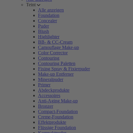
Teint
Alle anzeigen
Foundation
Concealer
Puder
Blush
Highlighter
BB- & CC-Cream
Camouflage Make-up
Color Corrector
Contouring
Contouring Paletten
Fixing Spray & Fixierpuder
Make-up Entferner
Mineralpuder
Primer
Abdeckprodukte
Accessoires
Anti-Aging Make-up
Bronzer
Compact-Foundation
Creme-Foundation
Effektprodukte
Flüssige Foundation
Kompaktpuder