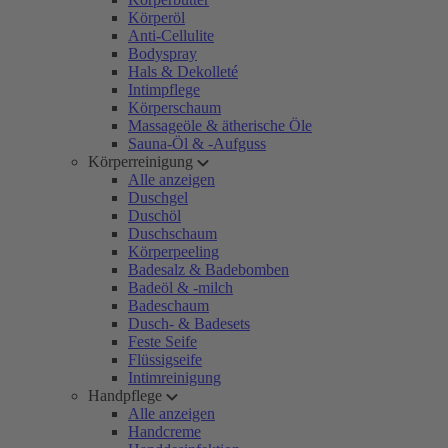
Körperöl
Anti-Cellulite
Bodyspray
Hals & Dekolleté
Intimpflege
Körperschaum
Massageöle & ätherische Öle
Sauna-Öl & -Aufguss
Körperreinigung
Alle anzeigen
Duschgel
Duschöl
Duschschaum
Körperpeeling
Badesalz & Badebomben
Badeöl & -milch
Badeschaum
Dusch- & Badesets
Feste Seife
Flüssigseife
Intimreinigung
Handpflege
Alle anzeigen
Handcreme