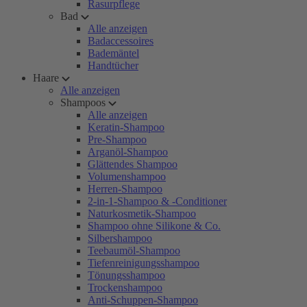
Rasurpflege
Bad
Alle anzeigen
Badaccessoires
Bademäntel
Handtücher
Haare
Alle anzeigen
Shampoos
Alle anzeigen
Keratin-Shampoo
Pre-Shampoo
Arganöl-Shampoo
Glättendes Shampoo
Volumenshampoo
Herren-Shampoo
2-in-1-Shampoo & -Conditioner
Naturkosmetik-Shampoo
Shampoo ohne Silikone & Co.
Silbershampoo
Teebaumöl-Shampoo
Tiefenreinigungsshampoo
Tönungsshampoo
Trockenshampoo
Anti-Schuppen-Shampoo