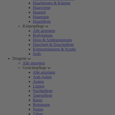
Haarbürsten & Kämme
Haarcreme
Haargel
Haarpaste
Haarpflege
Körperpflege
Alle anzeigen
Bodylotions
Deos & Antitranspirants
Duschgel & Duschpflege
Körperreinigung & Scrubs
Seife
Drogerie
Alle anzeigen
Gesichtspflege
Alle anzeigen
Anti-Aging
Augen
Lippen
Nachtpflege
Tagespflege
Rasur
Reinigung
Sonne
Zähne