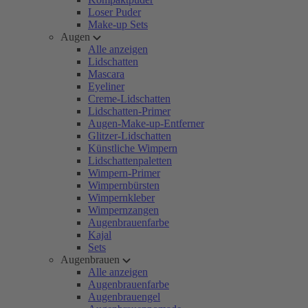
Loser Puder
Make-up Sets
Augen
Alle anzeigen
Lidschatten
Mascara
Eyeliner
Creme-Lidschatten
Lidschatten-Primer
Augen-Make-up-Entferner
Glitzer-Lidschatten
Künstliche Wimpern
Lidschattenpaletten
Wimpern-Primer
Wimpernbürsten
Wimpernkleber
Wimpernzangen
Augenbrauenfarbe
Kajal
Sets
Augenbrauen
Alle anzeigen
Augenbrauenfarbe
Augenbrauengel