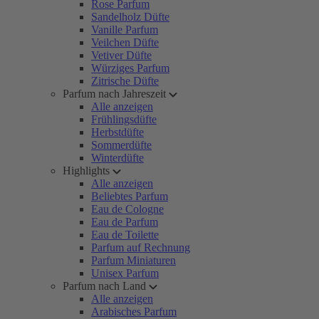
Rose Parfum
Sandelholz Düfte
Vanille Parfum
Veilchen Düfte
Vetiver Düfte
Würziges Parfum
Zitrische Düfte
Parfum nach Jahreszeit
Alle anzeigen
Frühlingsdüfte
Herbstdüfte
Sommerdüfte
Winterdüfte
Highlights
Alle anzeigen
Beliebtes Parfum
Eau de Cologne
Eau de Parfum
Eau de Toilette
Parfum auf Rechnung
Parfum Miniaturen
Unisex Parfum
Parfum nach Land
Alle anzeigen
Arabisches Parfum