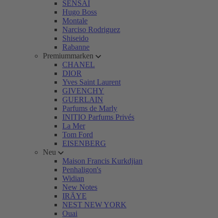
SENSAI
Hugo Boss
Montale
Narciso Rodriguez
Shiseido
Rabanne
Premiummarken
CHANEL
DIOR
Yves Saint Laurent
GIVENCHY
GUERLAIN
Parfums de Marly
INITIO Parfums Privés
La Mer
Tom Ford
EISENBERG
Neu
Maison Francis Kurkdjian
Penhaligon's
Widian
New Notes
IRÄYE
NEST NEW YORK
Ouai