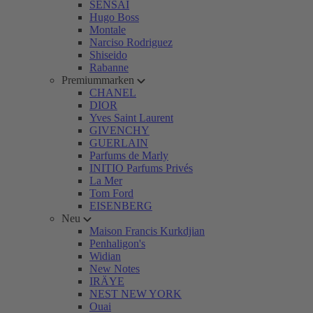
SENSAI
Hugo Boss
Montale
Narciso Rodriguez
Shiseido
Rabanne
Premiummarken
CHANEL
DIOR
Yves Saint Laurent
GIVENCHY
GUERLAIN
Parfums de Marly
INITIO Parfums Privés
La Mer
Tom Ford
EISENBERG
Neu
Maison Francis Kurkdjian
Penhaligon's
Widian
New Notes
IRÄYE
NEST NEW YORK
Ouai