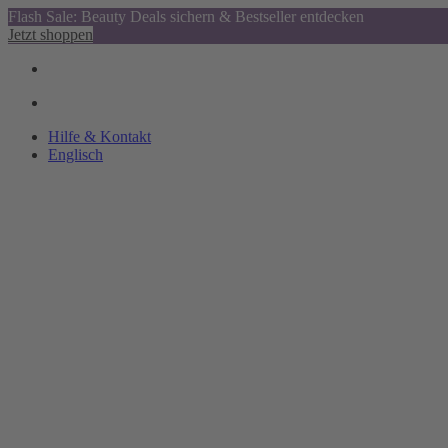
Flash Sale: Beauty Deals sichern & Bestseller entdecken
Jetzt shoppen
Hilfe & Kontakt
Englisch