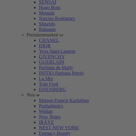
SENSAI
Hugo Boss
Montale
Narciso Rodriguez
Shiseido
Rabanne
Premiummarken
CHANEL
DIOR
Yves Saint Laurent
GIVENCHY
GUERLAIN
Parfums de Marly
INITIO Parfums Privés
La Mer
Tom Ford
EISENBERG
Neu
Maison Francis Kurkdjian
Penhaligon's
Widian
New Notes
IRÄYE
NEST NEW YORK
Farmacy Beauty