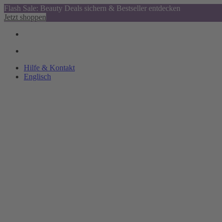
Flash Sale: Beauty Deals sichern & Bestseller entdecken
Jetzt shoppen
Hilfe & Kontakt
Englisch