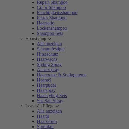
Repair-Shampoo
Color-Shampoo
Feuchtigkeitsshampoo
Festes Shampoo
Haarseife
Lockenshampoo
Shampoo-Sets
Haarstyling
Alle anzeigen
Schaumfestiger
Hitzeschutz
Haarwachs
Styling Spray
Ansatzspray
Haarcreme & Stylingcreme
Haargel
Haarpuder
Haarspray
Haarstyling-Sets
Sea Salt Spray
Leave-In Pflege
Alle anzeigen
Haaröl
Haarserum
Sprühkur