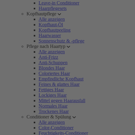
Leave-in Conditioner
Haarpflegesets
Kopfhautpflege
Alle anzeigen
Kopfhaut-Öl
Kopfhautpeeling
Haarwasser
Sonnenschutz & -pflege
Pflege nach Haartyp
Alle anzeigen
Anti-Frizz
Anti-Schuppen
Blondes Haar
Coloriertes Haar
Empfindliche Kopfhaut
Feines & glattes Haar
Fettiges Haar
Lockiges Haar
Mittel gegen Haarausfall
Normales Haar
Trockenes Haar
Conditioner & Spülung
Alle anzeigen
Color-Conditioner
Feuchtigkeits-Conditioner