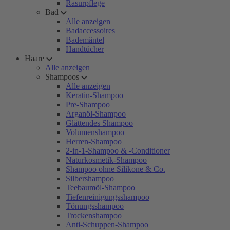
Rasurpflege
Bad
Alle anzeigen
Badaccessoires
Bademäntel
Handtücher
Haare
Alle anzeigen
Shampoos
Alle anzeigen
Keratin-Shampoo
Pre-Shampoo
Arganöl-Shampoo
Glättendes Shampoo
Volumenshampoo
Herren-Shampoo
2-in-1-Shampoo & -Conditioner
Naturkosmetik-Shampoo
Shampoo ohne Silikone & Co.
Silbershampoo
Teebaumöl-Shampoo
Tiefenreinigungsshampoo
Tönungsshampoo
Trockenshampoo
Anti-Schuppen-Shampoo