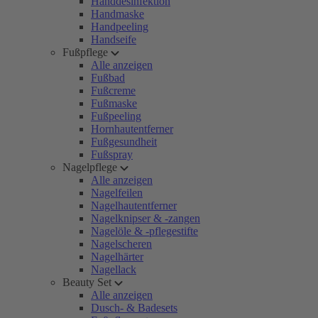
Handdesinfektion
Handmaske
Handpeeling
Handseife
Fußpflege
Alle anzeigen
Fußbad
Fußcreme
Fußmaske
Fußpeeling
Hornhautentferner
Fußgesundheit
Fußspray
Nagelpflege
Alle anzeigen
Nagelfeilen
Nagelhautentferner
Nagelknipser & -zangen
Nagelöle & -pflegestifte
Nagelscheren
Nagelhärter
Nagellack
Beauty Set
Alle anzeigen
Dusch- & Badesets