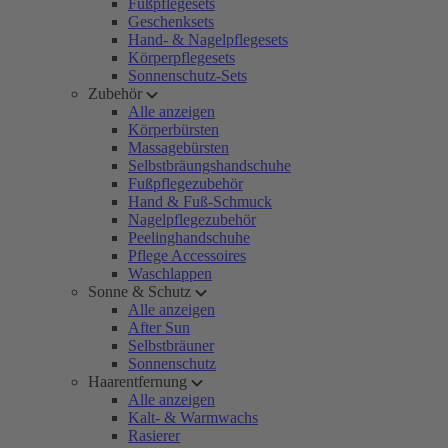
Fußpflegesets
Geschenksets
Hand- & Nagelpflegesets
Körperpflegesets
Sonnenschutz-Sets
Zubehör
Alle anzeigen
Körperbürsten
Massagebürsten
Selbstbräungshandschuhe
Fußpflegezubehör
Hand & Fuß-Schmuck
Nagelpflegezubehör
Peelinghandschuhe
Pflege Accessoires
Waschlappen
Sonne & Schutz
Alle anzeigen
After Sun
Selbstbräuner
Sonnenschutz
Haarentfernung
Alle anzeigen
Kalt- & Warmwachs
Rasierer