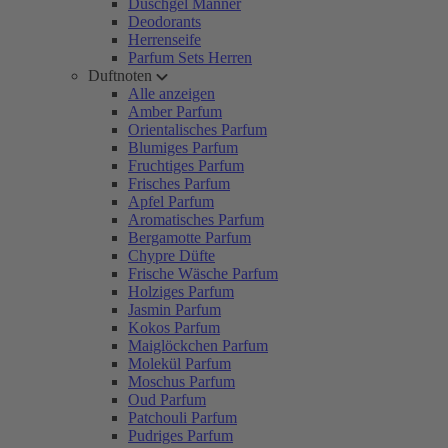
Duschgel Männer
Deodorants
Herrenseife
Parfum Sets Herren
Duftnoten
Alle anzeigen
Amber Parfum
Orientalisches Parfum
Blumiges Parfum
Fruchtiges Parfum
Frisches Parfum
Apfel Parfum
Aromatisches Parfum
Bergamotte Parfum
Chypre Düfte
Frische Wäsche Parfum
Holziges Parfum
Jasmin Parfum
Kokos Parfum
Maiglöckchen Parfum
Molekül Parfum
Moschus Parfum
Oud Parfum
Patchouli Parfum
Pudriges Parfum