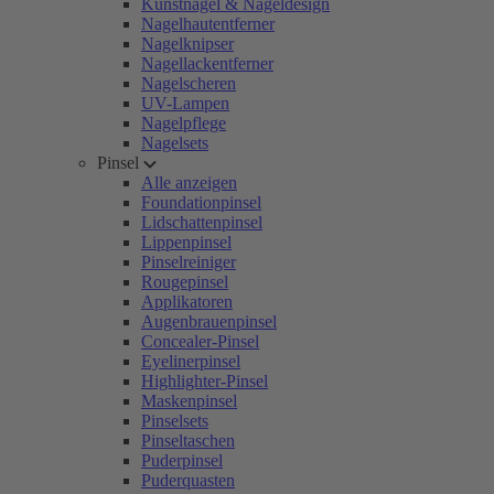
Kunstnägel & Nageldesign
Nagelhautentferner
Nagelknipser
Nagellackentferner
Nagelscheren
UV-Lampen
Nagelpflege
Nagelsets
Pinsel
Alle anzeigen
Foundationpinsel
Lidschattenpinsel
Lippenpinsel
Pinselreiniger
Rougepinsel
Applikatoren
Augenbrauenpinsel
Concealer-Pinsel
Eyelinerpinsel
Highlighter-Pinsel
Maskenpinsel
Pinselsets
Pinseltaschen
Puderpinsel
Puderquasten