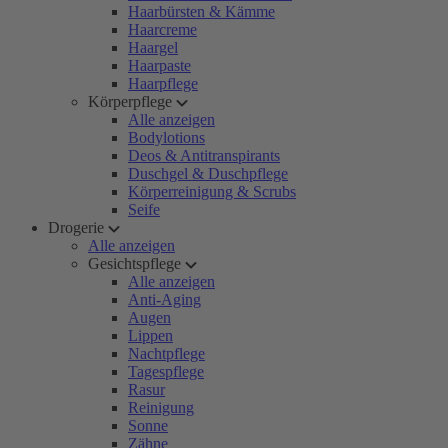
Haarbürsten & Kämme
Haarcreme
Haargel
Haarpaste
Haarpflege
Körperpflege
Alle anzeigen
Bodylotions
Deos & Antitranspirants
Duschgel & Duschpflege
Körperreinigung & Scrubs
Seife
Drogerie
Alle anzeigen
Gesichtspflege
Alle anzeigen
Anti-Aging
Augen
Lippen
Nachtpflege
Tagespflege
Rasur
Reinigung
Sonne
Zähne