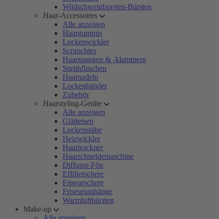
Wildschweinborsten-Bürsten
Haar-Accessoires
Alle anzeigen
Haargummis
Lockenwickler
Scrunchies
Haarspangen & -klammern
Sprühflaschen
Haarnadeln
Lockenbänder
Zubehör
Haarstyling-Geräte
Alle anzeigen
Glätteisen
Lockenstäbe
Heizwickler
Haartrockner
Haarschneidemaschine
Diffusor-Fön
Effilierschere
Friseurschere
Friseurumhänge
Warmluftbürsten
Make-up
Alle anzeigen