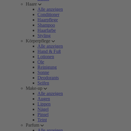
Haare
Alle anzeigen
Conditioner
Haarpflege
Shampoo
Haarfarbe
Styling
Körperpflege
Alle anzeigen
Hand & Fuß
Lotionen
Öle
Reinigung
Sonne
Deodorants
Seifen
Make-up
Alle anzeigen
Augen
Lippen
Nägel
Pinsel
Teint
Parfum
Alle anzeigen