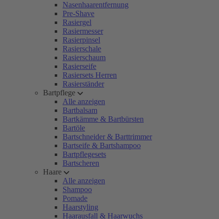
Nasenhaarentfernung
Pre-Shave
Rasiergel
Rasiermesser
Rasierpinsel
Rasierschale
Rasierschaum
Rasierseife
Rasiersets Herren
Rasierständer
Bartpflege
Alle anzeigen
Bartbalsam
Bartkämme & Bartbürsten
Bartöle
Bartschneider & Barttrimmer
Bartseife & Bartshampoo
Bartpflegesets
Bartscheren
Haare
Alle anzeigen
Shampoo
Pomade
Haarstyling
Haarausfall & Haarwuchs