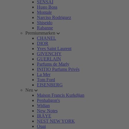
SENSAI
Hugo Boss
Montale
Narciso Rodriguez
Shiseido
Rabanne
Premiummarken
CHANEL
DIOR
Yves Saint Laurent
GIVENCHY
GUERLAIN
Parfums de Marly
INITIO Parfums Privés
La Mer
Tom Ford
EISENBERG
Neu
Maison Francis Kurkdjian
Penhaligon's
Widian
New Notes
IRÄYE
NEST NEW YORK
Ouai