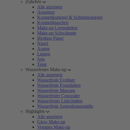
Zubehör
Alle anzeigen
Anspitzer
Kosmetikspiegel & Schminkspiegel
Kosmetiktaschen
Make-up Leerpaletten
Make-up Schwämme
Blotting Paper
Nägel
Augen
Lippen
Sets
Teint
Wasserfestes Make-up
Alle anzeigen
Wasserfeste Eyeliner
Wasserfeste Foundation
Wasserfeste Mascara
Wasserfester Concealer
Wasserfester Lidschatten
Wasserfeste Augenbrauenstifte
Highlights
Alle anzeigen
Glow Make-up
Veganes Make-up