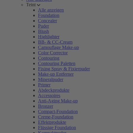
Teint
Alle anzeigen
Foundation
Concealer
Puder
Blush
Highlighter
BB- & CC-Cream
Camouflage Make-up
Color Corrector
Contouring
Contouring Paletten
Fixing Spray & Fixierpuder
Make-up Entferner
Mineralpuder
Primer
Abdeckprodukte
Accessoires
Anti-Aging Make-up
Bronzer
Compact-Foundation
Creme-Foundation
Effektprodukte
Flüssige Foundation
Kompaktpuder