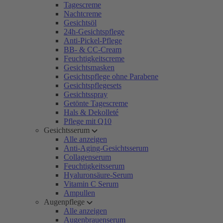
Tagescreme
Nachtcreme
Gesichtsöl
24h-Gesichtspflege
Anti-Pickel-Pflege
BB- & CC-Cream
Feuchtigkeitscreme
Gesichtsmasken
Gesichtspflege ohne Parabene
Gesichtspflegesets
Gesichtsspray
Getönte Tagescreme
Hals & Dekolleté
Pflege mit Q10
Gesichtsserum
Alle anzeigen
Anti-Aging-Gesichtsserum
Collagenserum
Feuchtigkeitsserum
Hyaluronsäure-Serum
Vitamin C Serum
Ampullen
Augenpflege
Alle anzeigen
Augenbrauenserum