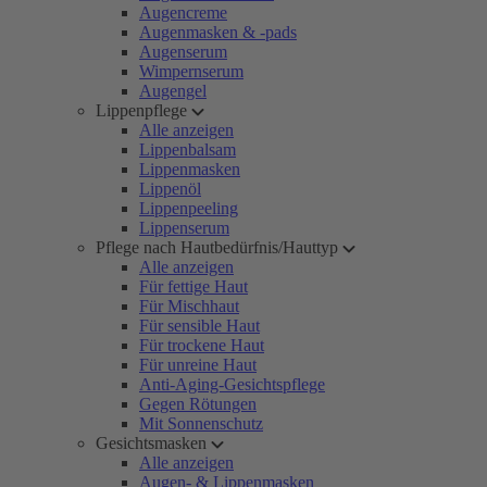
Augencreme
Augenmasken & -pads
Augenserum
Wimpernserum
Augengel
Lippenpflege
Alle anzeigen
Lippenbalsam
Lippenmasken
Lippenöl
Lippenpeeling
Lippenserum
Pflege nach Hautbedürfnis/Hauttyp
Alle anzeigen
Für fettige Haut
Für Mischhaut
Für sensible Haut
Für trockene Haut
Für unreine Haut
Anti-Aging-Gesichtspflege
Gegen Rötungen
Mit Sonnenschutz
Gesichtsmasken
Alle anzeigen
Augen- & Lippenmasken