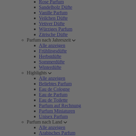
Rose Parfum
Sandelholz Düfte
Vanille Parfum
Veilchen Düfte
Vetiver Düfte
Würziges Parfum
Zitrische Düfte
Parfum nach Jahreszeit
Alle anzeigen
Frühlingsdüfte
Herbstdüfte
Sommerdüfte
Winterdüfte
Highlights
Alle anzeigen
Beliebtes Parfum
Eau de Cologne
Eau de Parfum
Eau de Toilette
Parfum auf Rechnung
Parfum Miniaturen
Unisex Parfum
Parfum nach Land
Alle anzeigen
Arabisches Parfum