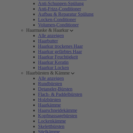
Anti-Schuppen-Spülung
Anti-Frizz-Conditioner
Aufbau & Reparatur Spülung
Locken-Conditioner
Volumen-Conditioner
Haarmaske & Haarkur
Alle anzeigen
Haarbutter
Haarkur trockenes Haar
Haarkur gefärbtes Haar
Haarkur Feuchtigkeit
Haarkur Keratin
Haarkur Locken
Haarbürsten & Kämme
Alle anzeigen
Rundbürsten
Detangler-Bürsten
Flach- & Paddelbürsten
Holzbürsten
Haarkämme
Haarschneidekämme
Kopfmassagebürsten
Lockenkämme
Skelettbürsten
Stielkämme