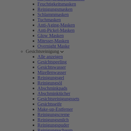
Feuchtigkeitsmasken
Reinigungsmasken
Schlammmasken
Tuchmasken
Anti-Aging-Masken
Anti-Pickel-Masken
Glow Masken
Mitesser-Masken
Overnight Maske
Gesichtsreinigung
Alle anzeigen
Gesichtspeeling
Gesichtswasser
Mizellenwasser
Reinigungsgel
Reinigungsöl
Abschminkpads
Abschminktücher
Gesichtsreinigungssets
Gesichtsseife
Make-up-Entferner
Reinigungscreme
Reinigungsmilch
Reinigungspuder
Reinigungsschaum