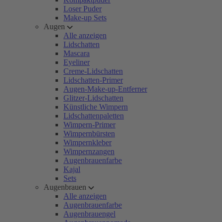
Loser Puder
Make-up Sets
Augen
Alle anzeigen
Lidschatten
Mascara
Eyeliner
Creme-Lidschatten
Lidschatten-Primer
Augen-Make-up-Entferner
Glitzer-Lidschatten
Künstliche Wimpern
Lidschattenpaletten
Wimpern-Primer
Wimpernbürsten
Wimpernkleber
Wimpernzangen
Augenbrauenfarbe
Kajal
Sets
Augenbrauen
Alle anzeigen
Augenbrauenfarbe
Augenbrauengel