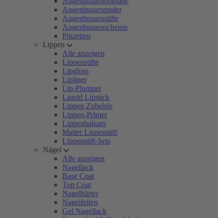
Augenbrauenpomade
Augenbrauenpuder
Augenbrauenstifte
Augenbrauenscheren
Pinzetten
Lippen
Alle anzeigen
Lippenstifte
Lipgloss
Lipliner
Lip-Plumper
Liquid Lipstick
Lippen Zubehör
Lippen-Primer
Lippenbalsam
Matter Lippenstift
Lippenstift-Sets
Nägel
Alle anzeigen
Nagellack
Base Coat
Top Coat
Nagelhärter
Nagelfeilen
Gel Nagellack