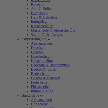
Körperöl
Anti-Cellulite
Bodyspray
Hals & Dekolleté
Intimpflege
Körperschaum
Massageöle & ätherische Öle
Sauna-Öl & -Aufguss
Körperreinigung
Alle anzeigen
Duschgel
Duschöl
Duschschaum
Körperpeeling
Badesalz & Badebomben
Badeöl & -milch
Badeschaum
Dusch- & Badesets
Feste Seife
Flüssigseife
Intimreinigung
Handpflege
Alle anzeigen
Handcreme