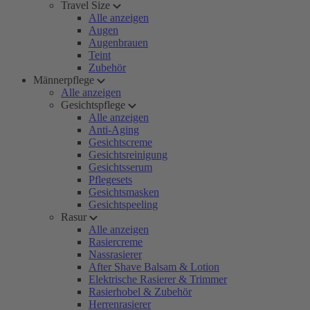
Travel Size
Alle anzeigen
Augen
Augenbrauen
Teint
Zubehör
Männerpflege
Alle anzeigen
Gesichtspflege
Alle anzeigen
Anti-Aging
Gesichtscreme
Gesichtsreinigung
Gesichtsserum
Pflegesets
Gesichtsmasken
Gesichtspeeling
Rasur
Alle anzeigen
Rasiercreme
Nassrasierer
After Shave Balsam & Lotion
Elektrische Rasierer & Trimmer
Rasierhobel & Zubehör
Herrenrasierer