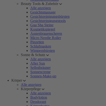
Beauty Tools & Zubehör
Alle anzeigen
Gesichtsmassage
Gesichtsreinigungsbürsten
Gesichtsreinigungstools
Gua Sha Steine
Kosmetikspiegel
Augenbrauenscheren
Micro Needle Roller
Pinzetten
Schlafmasken
Wimpernbürsten
Sonne & Schutz
Alle anzeigen
After Sun
Selbstbräuner
Sonnencreme
Sonnen-Make-up
Körper
Alle anzeigen
Körperpflege
Alle anzeigen
Bodylotion
Deodorant
Körperbutter