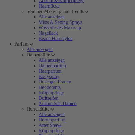
Gesicht & Körperpflege
Haarpflege
Sommer-Make-up und Trends
Alle anzeigen
Mists & Setting Sprays
Wasserfestes Make-up
Nagellack
Beach Hair stylen
Parfum
Alle anzeigen
Damendüfte
Alle anzeigen
Damenparfum
Haarparfum
Bodyspray
Duschgel Frauen
Deodorants
Körperpflege
Duftseifen
Parfum Sets Damen
Herrendüfte
Alle anzeigen
Herrenparfum
After Shave
Körperpflege