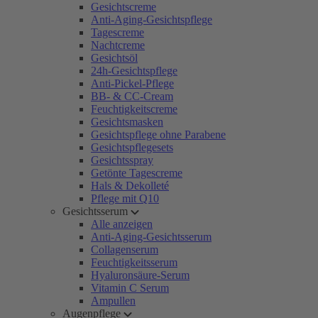
Gesichtscreme
Anti-Aging-Gesichtspflege
Tagescreme
Nachtcreme
Gesichtsöl
24h-Gesichtspflege
Anti-Pickel-Pflege
BB- & CC-Cream
Feuchtigkeitscreme
Gesichtsmasken
Gesichtspflege ohne Parabene
Gesichtspflegesets
Gesichtsspray
Getönte Tagescreme
Hals & Dekolleté
Pflege mit Q10
Gesichtsserum
Alle anzeigen
Anti-Aging-Gesichtsserum
Collagenserum
Feuchtigkeitsserum
Hyaluronsäure-Serum
Vitamin C Serum
Ampullen
Augenpflege