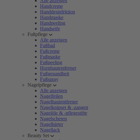
Alle anzeigen
Handcreme
Handdesinfektion
Handmaske
Handpeeling
Handseife
Fußpflege
Alle anzeigen
Fußbad
Fußcreme
Fußmaske
Fußpeeling
Hornhautentferner
Fußgesundheit
Fußspray
Nagelpflege
Alle anzeigen
Nagelfeilen
Nagelhautentferner
Nagelknipser & -zangen
Nagelöle & -pflegestifte
Nagelscheren
Nagelhärter
Nagellack
Beauty Set