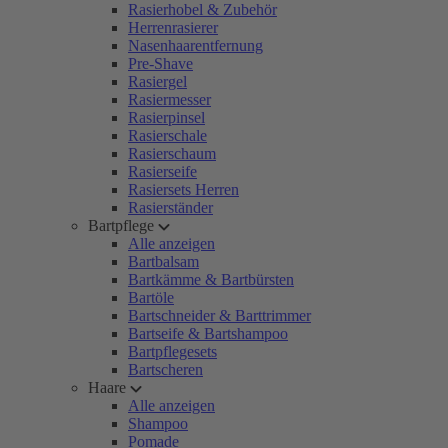
Rasierhobel & Zubehör
Herrenrasierer
Nasenhaarentfernung
Pre-Shave
Rasiergel
Rasiermesser
Rasierpinsel
Rasierschale
Rasierschaum
Rasierseife
Rasiersets Herren
Rasierständer
Bartpflege
Alle anzeigen
Bartbalsam
Bartkämme & Bartbürsten
Bartöle
Bartschneider & Barttrimmer
Bartseife & Bartshampoo
Bartpflegesets
Bartscheren
Haare
Alle anzeigen
Shampoo
Pomade