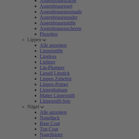
Augenbrauenfarbe
Augenbrauengel
Augenbrauenpomade
Augenbrauenpuder
Augenbrauenstifte
Augenbrauenscheren
Pinzetten
Lippen
Alle anzeigen
Lippenstifte
Lipgloss
Lipliner
Lip-Plumper
Liquid Lipstick
Lippen Zubehör
Lippen-Primer
Lippenbalsam
Matter Lippenstift
Lippenstift-Sets
Nägel
Alle anzeigen
Nagellack
Base Coat
Top Coat
Nagelhärter