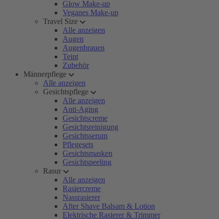
Glow Make-up
Veganes Make-up
Travel Size
Alle anzeigen
Augen
Augenbrauen
Teint
Zubehör
Männerpflege
Alle anzeigen
Gesichtspflege
Alle anzeigen
Anti-Aging
Gesichtscreme
Gesichtsreinigung
Gesichtsserum
Pflegesets
Gesichtsmasken
Gesichtspeeling
Rasur
Alle anzeigen
Rasiercreme
Nassrasierer
After Shave Balsam & Lotion
Elektrische Rasierer & Trimmer