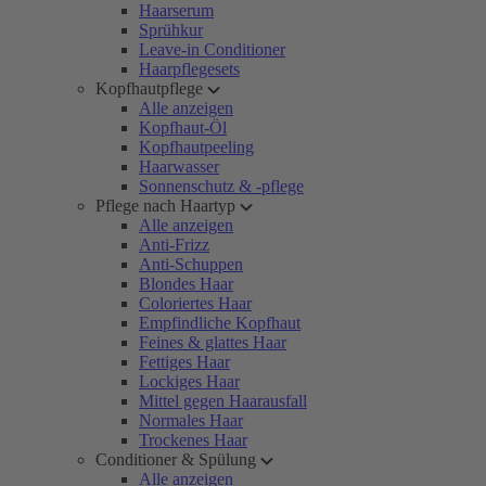
Haarserum
Sprühkur
Leave-in Conditioner
Haarpflegesets
Kopfhautpflege
Alle anzeigen
Kopfhaut-Öl
Kopfhautpeeling
Haarwasser
Sonnenschutz & -pflege
Pflege nach Haartyp
Alle anzeigen
Anti-Frizz
Anti-Schuppen
Blondes Haar
Coloriertes Haar
Empfindliche Kopfhaut
Feines & glattes Haar
Fettiges Haar
Lockiges Haar
Mittel gegen Haarausfall
Normales Haar
Trockenes Haar
Conditioner & Spülung
Alle anzeigen