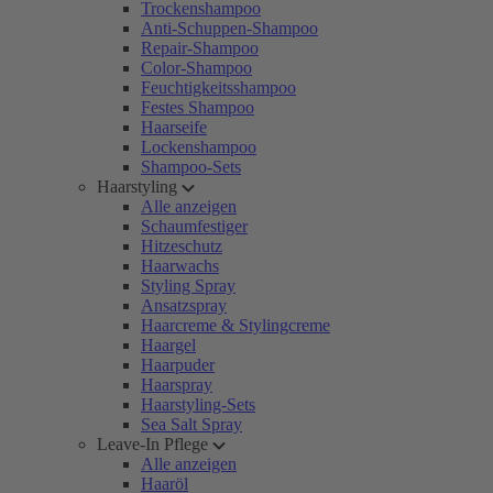
Trockenshampoo
Anti-Schuppen-Shampoo
Repair-Shampoo
Color-Shampoo
Feuchtigkeitsshampoo
Festes Shampoo
Haarseife
Lockenshampoo
Shampoo-Sets
Haarstyling
Alle anzeigen
Schaumfestiger
Hitzeschutz
Haarwachs
Styling Spray
Ansatzspray
Haarcreme & Stylingcreme
Haargel
Haarpuder
Haarspray
Haarstyling-Sets
Sea Salt Spray
Leave-In Pflege
Alle anzeigen
Haaröl