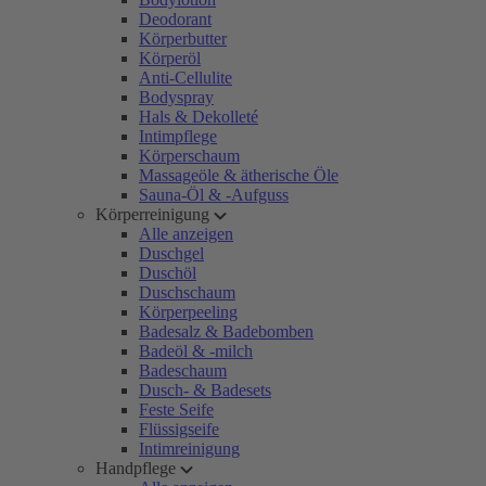
Deodorant
Körperbutter
Körperöl
Anti-Cellulite
Bodyspray
Hals & Dekolleté
Intimpflege
Körperschaum
Massageöle & ätherische Öle
Sauna-Öl & -Aufguss
Körperreinigung
Alle anzeigen
Duschgel
Duschöl
Duschschaum
Körperpeeling
Badesalz & Badebomben
Badeöl & -milch
Badeschaum
Dusch- & Badesets
Feste Seife
Flüssigseife
Intimreinigung
Handpflege