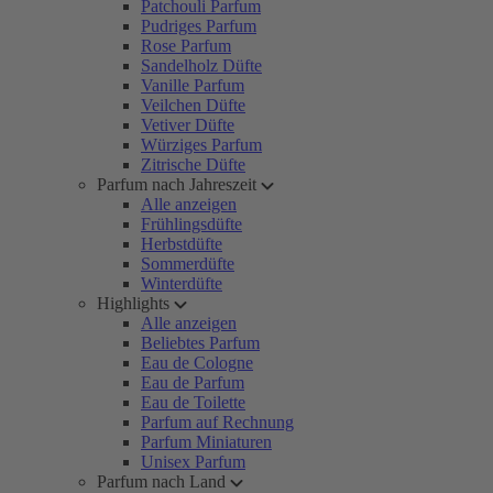
Patchouli Parfum
Pudriges Parfum
Rose Parfum
Sandelholz Düfte
Vanille Parfum
Veilchen Düfte
Vetiver Düfte
Würziges Parfum
Zitrische Düfte
Parfum nach Jahreszeit
Alle anzeigen
Frühlingsdüfte
Herbstdüfte
Sommerdüfte
Winterdüfte
Highlights
Alle anzeigen
Beliebtes Parfum
Eau de Cologne
Eau de Parfum
Eau de Toilette
Parfum auf Rechnung
Parfum Miniaturen
Unisex Parfum
Parfum nach Land