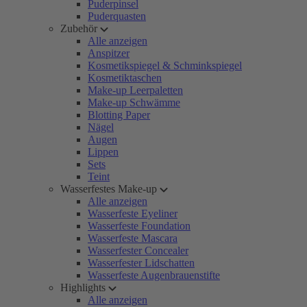
Puderpinsel
Puderquasten
Zubehör
Alle anzeigen
Anspitzer
Kosmetikspiegel & Schminkspiegel
Kosmetiktaschen
Make-up Leerpaletten
Make-up Schwämme
Blotting Paper
Nägel
Augen
Lippen
Sets
Teint
Wasserfestes Make-up
Alle anzeigen
Wasserfeste Eyeliner
Wasserfeste Foundation
Wasserfeste Mascara
Wasserfester Concealer
Wasserfester Lidschatten
Wasserfeste Augenbrauenstifte
Highlights
Alle anzeigen