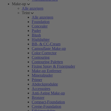
Make-up
Alle anzeigen
Teint
Alle anzeigen
Foundation
Concealer
Puder
Blush
Highlighter
BB- & CC-Cream
Camouflage Make-up
Color Corrector
Contouring
Contouring Paletten
Fixing Spray & Fixierpuder
Make-up Entferner
Mineralpuder
Primer
Abdeckprodukte
Accessoires
Anti-Aging Make-up
Bronzer
Compact-Foundation
Creme-Foundation
Effektprodukte