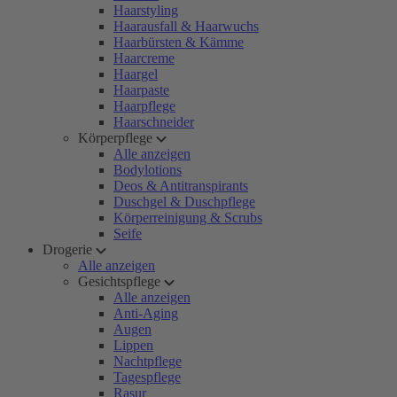
Haarstyling
Haarausfall & Haarwuchs
Haarbürsten & Kämme
Haarcreme
Haargel
Haarpaste
Haarpflege
Haarschneider
Körperpflege
Alle anzeigen
Bodylotions
Deos & Antitranspirants
Duschgel & Duschpflege
Körperreinigung & Scrubs
Seife
Drogerie
Alle anzeigen
Gesichtspflege
Alle anzeigen
Anti-Aging
Augen
Lippen
Nachtpflege
Tagespflege
Rasur