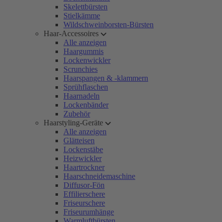
Skelettbürsten
Stielkämme
Wildschweinborsten-Bürsten
Haar-Accessoires
Alle anzeigen
Haargummis
Lockenwickler
Scrunchies
Haarspangen & -klammern
Sprühflaschen
Haarnadeln
Lockenbänder
Zubehör
Haarstyling-Geräte
Alle anzeigen
Glätteisen
Lockenstäbe
Heizwickler
Haartrockner
Haarschneidemaschine
Diffusor-Fön
Effilierschere
Friseurschere
Friseurumhänge
Warmluftbürsten