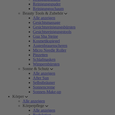
Reinigungspuder
Reinigungsschaum
Beauty Tools & Zubehör
Alle anzeigen
Gesichtsmassage
Gesichtsreinigungsbürsten
Gesichtsreinigungstools
Gua Sha Steine
Kosmetikspiegel
Augenbrauenscheren
Micro Needle Roller
Pinzetten
Schlafmasken
Wimpernbürsten
Sonne & Schutz
Alle anzeigen
After Sun
Selbstbräuner
Sonnencreme
Sonnen-Make-up
Körper
Alle anzeigen
Körperpflege
Alle anzeigen
Bodylotion