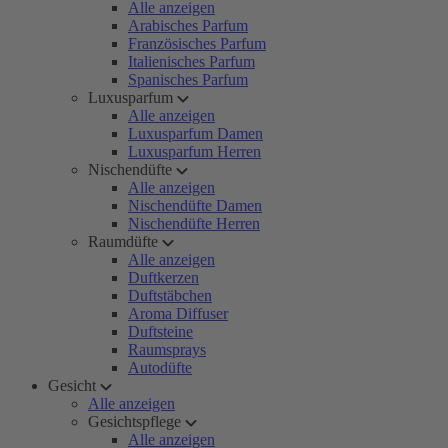
Alle anzeigen
Arabisches Parfum
Französisches Parfum
Italienisches Parfum
Spanisches Parfum
Luxusparfum
Alle anzeigen
Luxusparfum Damen
Luxusparfum Herren
Nischendüfte
Alle anzeigen
Nischendüfte Damen
Nischendüfte Herren
Raumdüfte
Alle anzeigen
Duftkerzen
Duftstäbchen
Aroma Diffuser
Duftsteine
Raumsprays
Autodüfte
Gesicht
Alle anzeigen
Gesichtspflege
Alle anzeigen