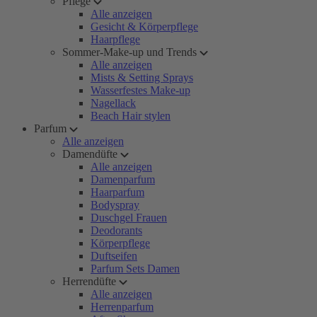
Pflege
Alle anzeigen
Gesicht & Körperpflege
Haarpflege
Sommer-Make-up und Trends
Alle anzeigen
Mists & Setting Sprays
Wasserfestes Make-up
Nagellack
Beach Hair stylen
Parfum
Alle anzeigen
Damendüfte
Alle anzeigen
Damenparfum
Haarparfum
Bodyspray
Duschgel Frauen
Deodorants
Körperpflege
Duftseifen
Parfum Sets Damen
Herrendüfte
Alle anzeigen
Herrenparfum