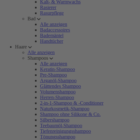
Kalt- & Warmwachs
Rasierer
Rasurpflege
Bad
Alle anzeigen
Badaccessoires
Bademäntel
Handtücher
Haare
Alle anzeigen
Shampoos
Alle anzeigen
Keratin-Shampoo
Pre-Shampoo
Arganöl-Shampoo
Glättendes Shampoo
Volumenshampoo
Herren-Shampoo
2-in-1-Shampoo & -Conditioner
Naturkosmetik-Shampoo
Shampoo ohne Silikone & Co.
Silbershampoo
Teebaumöl-Shampoo
Tiefenreinigungsshampoo
Tönungsshampoo