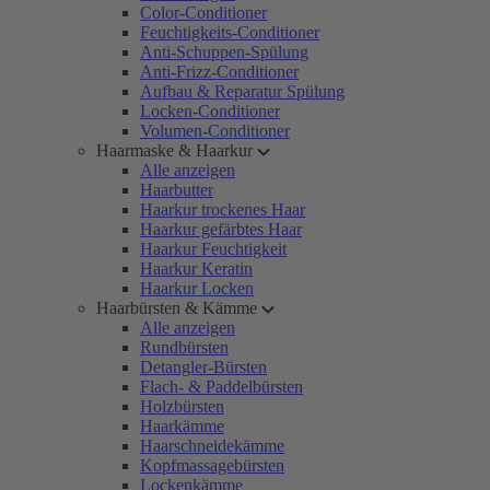
Color-Conditioner
Feuchtigkeits-Conditioner
Anti-Schuppen-Spülung
Anti-Frizz-Conditioner
Aufbau & Reparatur Spülung
Locken-Conditioner
Volumen-Conditioner
Haarmaske & Haarkur
Alle anzeigen
Haarbutter
Haarkur trockenes Haar
Haarkur gefärbtes Haar
Haarkur Feuchtigkeit
Haarkur Keratin
Haarkur Locken
Haarbürsten & Kämme
Alle anzeigen
Rundbürsten
Detangler-Bürsten
Flach- & Paddelbürsten
Holzbürsten
Haarkämme
Haarschneidekämme
Kopfmassagebürsten
Lockenkämme