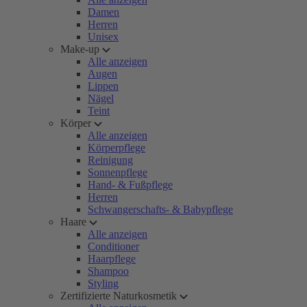
Damen
Herren
Unisex
Make-up
Alle anzeigen
Augen
Lippen
Nägel
Teint
Körper
Alle anzeigen
Körperpflege
Reinigung
Sonnenpflege
Hand- & Fußpflege
Herren
Schwangerschafts- & Babypflege
Haare
Alle anzeigen
Conditioner
Haarpflege
Shampoo
Styling
Zertifizierte Naturkosmetik