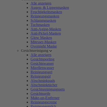
Alle anzeigen
Augen- & Lippenmasken
Feuchtigkeitsmasken
Reinigungsmasken
Schlammmasken
Tuchmasken
Anti-Aging-Masken
Anti-Pickel-Masken
Glow Masken
Mitesser-Masken
Overnight Maske
Gesichtsreinigung
Alle anzeigen
Gesichtspeeling
Gesichtswasser
Mizellenwasser
Reinigungsgel
Reinigungsöl
Abschminkpads
Abschminktücher
Gesichtsreinigungssets
Gesichtsseife
Make-up-Entferner
Reinigungscreme
Reinigungsmilch