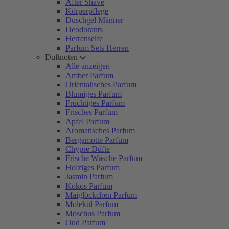
After Shave
Körperpflege
Duschgel Männer
Deodorants
Herrenseife
Parfum Sets Herren
Duftnoten
Alle anzeigen
Amber Parfum
Orientalisches Parfum
Blumiges Parfum
Fruchtiges Parfum
Frisches Parfum
Apfel Parfum
Aromatisches Parfum
Bergamotte Parfum
Chypre Düfte
Frische Wäsche Parfum
Holziges Parfum
Jasmin Parfum
Kokos Parfum
Maiglöckchen Parfum
Molekül Parfum
Moschus Parfum
Oud Parfum