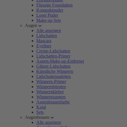
Flüssige Foundation
Kompaktpuder
Loser Puder
Make-up Sets
Augen
Alle anzeigen
Lidschatten
Mascara
Eyeliner
Creme-Lidschatten
Lidschatten-Primer
Augen-Make-up-Entferner
Glitzer-Lidschatten
Künstliche Wimpern
Lidschattenpaletten
Wimpern-Primer
Wimpernbürsten
Wimpernkleber
Wimpernzangen
Augenbrauenfarbe
Kajal
Sets
Augenbrauen
Alle anzeigen