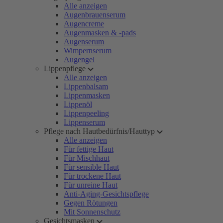
Alle anzeigen
Augenbrauenserum
Augencreme
Augenmasken & -pads
Augenserum
Wimpernserum
Augengel
Lippenpflege
Alle anzeigen
Lippenbalsam
Lippenmasken
Lippenöl
Lippenpeeling
Lippenserum
Pflege nach Hautbedürfnis/Hauttyp
Alle anzeigen
Für fettige Haut
Für Mischhaut
Für sensible Haut
Für trockene Haut
Für unreine Haut
Anti-Aging-Gesichtspflege
Gegen Rötungen
Mit Sonnenschutz
Gesichtsmasken