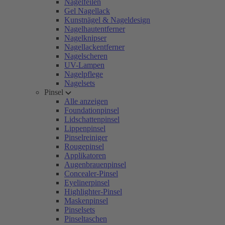
Nagelfeilen
Gel Nagellack
Kunstnägel & Nageldesign
Nagelhautentferner
Nagelknipser
Nagellackentferner
Nagelscheren
UV-Lampen
Nagelpflege
Nagelsets
Pinsel
Alle anzeigen
Foundationpinsel
Lidschattenpinsel
Lippenpinsel
Pinselreiniger
Rougepinsel
Applikatoren
Augenbrauenpinsel
Concealer-Pinsel
Eyelinerpinsel
Highlighter-Pinsel
Maskenpinsel
Pinselsets
Pinseltaschen