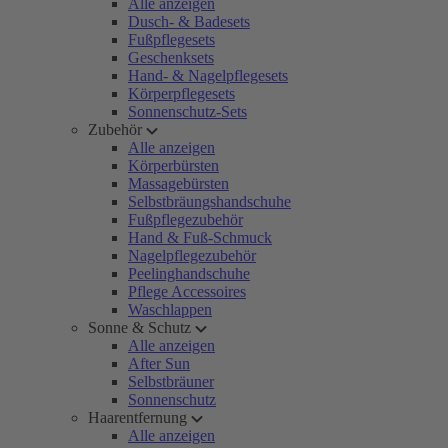
Alle anzeigen
Dusch- & Badesets
Fußpflegesets
Geschenksets
Hand- & Nagelpflegesets
Körperpflegesets
Sonnenschutz-Sets
Zubehör
Alle anzeigen
Körperbürsten
Massagebürsten
Selbstbräungshandschuhe
Fußpflegezubehör
Hand & Fuß-Schmuck
Nagelpflegezubehör
Peelinghandschuhe
Pflege Accessoires
Waschlappen
Sonne & Schutz
Alle anzeigen
After Sun
Selbstbräuner
Sonnenschutz
Haarentfernung
Alle anzeigen