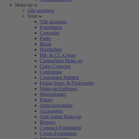
Make-up
Alle anzeigen
Teint
Alle anzeigen
Foundation
Concealer
Puder
Blush
Highlighter
BB- & CC-Cream
Camouflage Make-up
Color Corrector
Contouring
Contouring Paletten
Fixing Spray & Fixierpuder
Make-up Entferner
Mineralpuder
Primer
Abdeckprodukte
Accessoires
Anti-Aging Make-up
Bronzer
Compact-Foundation
Creme-Foundation
Effektprodukte