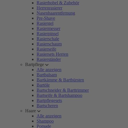
Rasierhobel & Zubehör
Herrenrasierer
Nasenhaarentfernung
Pre-Shave
Rasiergel
Rasiermesser
Rasierpinsel
Rasierschale
Rasierschaum
Rasierseife
Rasiersets Herren
Rasierständer
Bartpflege
Alle anzeigen
Bartbalsam
Bartkämme & Bartbürsten
Bartöle
Bartschneider & Barttrimmer
Bartseife & Bartshampoo
Bartpflegesets
Bartscheren
Haare
Alle anzeigen
Shampoo
Pomade