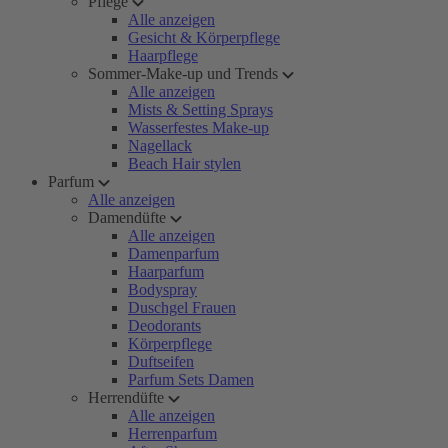
Pflege
Alle anzeigen
Gesicht & Körperpflege
Haarpflege
Sommer-Make-up und Trends
Alle anzeigen
Mists & Setting Sprays
Wasserfestes Make-up
Nagellack
Beach Hair stylen
Parfum
Alle anzeigen
Damendüfte
Alle anzeigen
Damenparfum
Haarparfum
Bodyspray
Duschgel Frauen
Deodorants
Körperpflege
Duftseifen
Parfum Sets Damen
Herrendüfte
Alle anzeigen
Herrenparfum