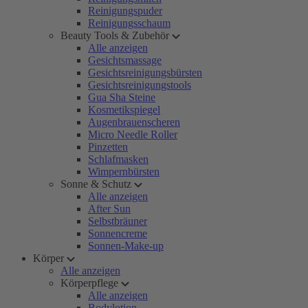
Reinigungspuder
Reinigungsschaum
Beauty Tools & Zubehör
Alle anzeigen
Gesichtsmassage
Gesichtsreinigungsbürsten
Gesichtsreinigungstools
Gua Sha Steine
Kosmetikspiegel
Augenbrauenscheren
Micro Needle Roller
Pinzetten
Schlafmasken
Wimpernbürsten
Sonne & Schutz
Alle anzeigen
After Sun
Selbstbräuner
Sonnencreme
Sonnen-Make-up
Körper
Alle anzeigen
Körperpflege
Alle anzeigen
Bodylotion