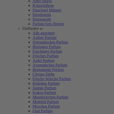
After Shave
Körperpflege
Duschgel Männer
Deodorants
Herrenseife
Parfum Sets Herren
Duftnoten
Alle anzeigen
Amber Parfum
Orientalisches Parfum
Blumiges Parfum
Fruchtiges Parfum
Frisches Parfum
Apfel Parfum
Aromatisches Parfum
Bergamotte Parfum
Chypre Düfte
Frische Wäsche Parfum
Holziges Parfum
Jasmin Parfum
Kokos Parfum
Maiglöckchen Parfum
Molekül Parfum
Moschus Parfum
Oud Parfum