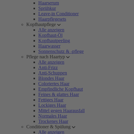
Haarserum
Sprühkur
Leave-in Conditioner
Haarpflegesets
Kopfhautpflege
Alle anzeigen
Kopfhaut-Öl
Kopfhautpeeling
Haarwasser
Sonnenschutz & -pflege
Pflege nach Haartyp
Alle anzeigen
Anti-Frizz
Anti-Schuppen
Blondes Haar
Coloriertes Haar
Empfindliche Kopfhaut
Feines & glattes Haar
Fettiges Haar
Lockiges Haar
Mittel gegen Haarausfall
Normales Haar
Trockenes Haar
Conditioner & Spülung
Alle anzeigen