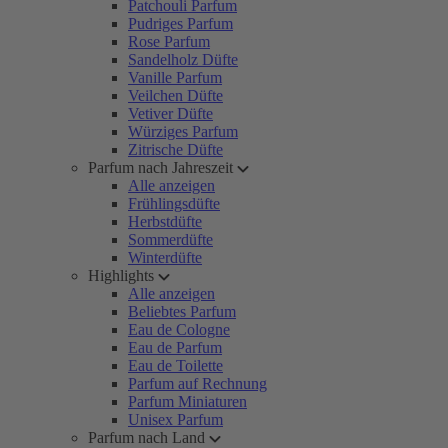
Patchouli Parfum
Pudriges Parfum
Rose Parfum
Sandelholz Düfte
Vanille Parfum
Veilchen Düfte
Vetiver Düfte
Würziges Parfum
Zitrische Düfte
Parfum nach Jahreszeit
Alle anzeigen
Frühlingsdüfte
Herbstdüfte
Sommerdüfte
Winterdüfte
Highlights
Alle anzeigen
Beliebtes Parfum
Eau de Cologne
Eau de Parfum
Eau de Toilette
Parfum auf Rechnung
Parfum Miniaturen
Unisex Parfum
Parfum nach Land