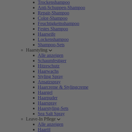
Trockenshampoo
Anti-Schuppen-Shampoo
Repair-Shampoo
Color-Shampoo
Feuchtigkeitsshampoo
Festes Shampoo
Haarseife
Lockenshampoo
Shampoo-Sets
Haarstyling
Alle anzeigen
Schaumfestiger
Hitzeschutz
Haarwachs
Styling Spray
Ansatzspray
Haarcreme & Stylingcreme
Haargel
Haarpuder
Haarspray
Haarstyling-Sets
Sea Salt Spray
Leave-In Pflege
Alle anzeigen
Haaröl