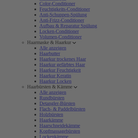
Color-Conditioner
Feuchtigkeits-Conditioner
Anti-Schuppen-Spülung
Anti-Frizz-Conditioner
Aufbau & Reparatur Spülung
Locken-Conditioner
Volumen-Conditioner
Haarmaske & Haarkur
Alle anzeigen
Haarbutter
Haarkur trockenes Haar
Haarkur gefärbtes Haar
Haarkur Feuchtigkeit
Haarkur Keratin
Haarkur Locken
Haarbürsten & Kämme
Alle anzeigen
Rundbürsten
Detangler-Bürsten
Flach- & Paddelbürsten
Holzbürsten
Haarkämme
Haarschneidekämme
Kopfmassagebürsten
Lockenkämme