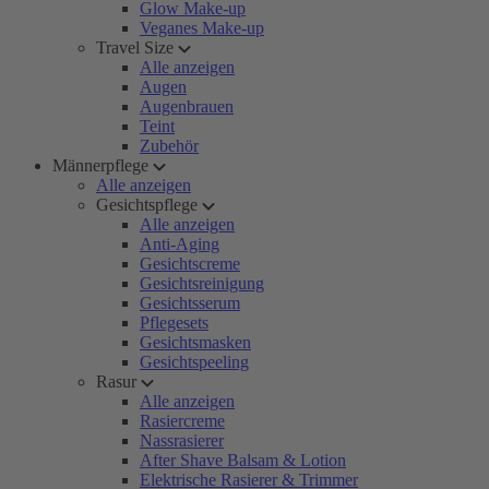
Glow Make-up
Veganes Make-up
Travel Size
Alle anzeigen
Augen
Augenbrauen
Teint
Zubehör
Männerpflege
Alle anzeigen
Gesichtspflege
Alle anzeigen
Anti-Aging
Gesichtscreme
Gesichtsreinigung
Gesichtsserum
Pflegesets
Gesichtsmasken
Gesichtspeeling
Rasur
Alle anzeigen
Rasiercreme
Nassrasierer
After Shave Balsam & Lotion
Elektrische Rasierer & Trimmer