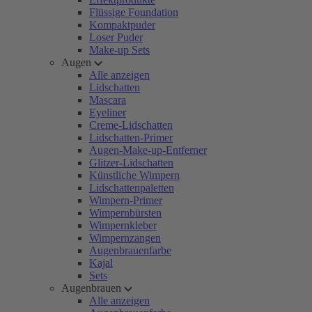
Flüssige Foundation
Kompaktpuder
Loser Puder
Make-up Sets
Augen
Alle anzeigen
Lidschatten
Mascara
Eyeliner
Creme-Lidschatten
Lidschatten-Primer
Augen-Make-up-Entferner
Glitzer-Lidschatten
Künstliche Wimpern
Lidschattenpaletten
Wimpern-Primer
Wimpernbürsten
Wimpernkleber
Wimpernzangen
Augenbrauenfarbe
Kajal
Sets
Augenbrauen
Alle anzeigen