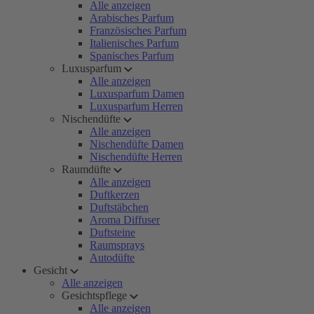
Alle anzeigen
Arabisches Parfum
Französisches Parfum
Italienisches Parfum
Spanisches Parfum
Luxusparfum
Alle anzeigen
Luxusparfum Damen
Luxusparfum Herren
Nischendüfte
Alle anzeigen
Nischendüfte Damen
Nischendüfte Herren
Raumdüfte
Alle anzeigen
Duftkerzen
Duftstäbchen
Aroma Diffuser
Duftsteine
Raumsprays
Autodüfte
Gesicht
Alle anzeigen
Gesichtspflege
Alle anzeigen