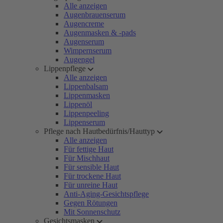
Alle anzeigen
Augenbrauenserum
Augencreme
Augenmasken & -pads
Augenserum
Wimpernserum
Augengel
Lippenpflege
Alle anzeigen
Lippenbalsam
Lippenmasken
Lippenöl
Lippenpeeling
Lippenserum
Pflege nach Hautbedürfnis/Hauttyp
Alle anzeigen
Für fettige Haut
Für Mischhaut
Für sensible Haut
Für trockene Haut
Für unreine Haut
Anti-Aging-Gesichtspflege
Gegen Rötungen
Mit Sonnenschutz
Gesichtsmasken