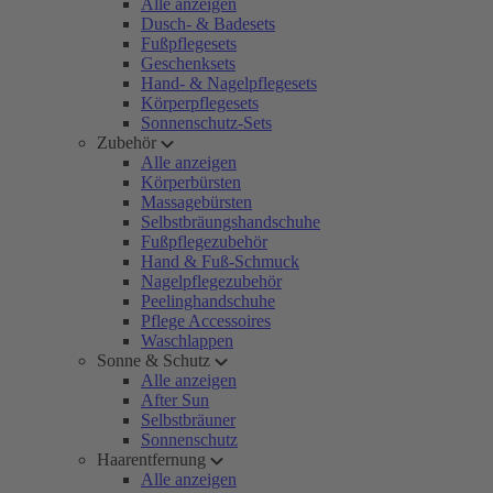
Alle anzeigen
Dusch- & Badesets
Fußpflegesets
Geschenksets
Hand- & Nagelpflegesets
Körperpflegesets
Sonnenschutz-Sets
Zubehör
Alle anzeigen
Körperbürsten
Massagebürsten
Selbstbräungshandschuhe
Fußpflegezubehör
Hand & Fuß-Schmuck
Nagelpflegezubehör
Peelinghandschuhe
Pflege Accessoires
Waschlappen
Sonne & Schutz
Alle anzeigen
After Sun
Selbstbräuner
Sonnenschutz
Haarentfernung
Alle anzeigen