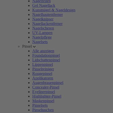
Nagelfeilen
Gel Nagellack
Kunstnägel & Nageldesign
Nagelhautentferner
Nagelknipser
Nagellackentferner
Nagelscheren
UV-Lampen
Nagelpflege
Nagelsets
Pinsel
Alle anzeigen
Foundationpinsel
Lidschattenpinsel
Lippenpinsel
Pinselreiniger
Rougepinsel
Applikatoren
Augenbrauenpinsel
Concealer-Pinsel
Eyelinerpinsel
Highlighter-Pinsel
Maskenpinsel
Pinselsets
Pinseltaschen