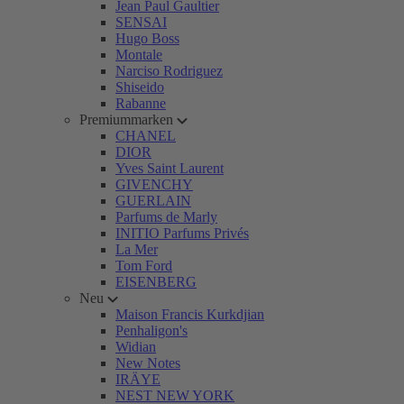
Jean Paul Gaultier
SENSAI
Hugo Boss
Montale
Narciso Rodriguez
Shiseido
Rabanne
Premiummarken
CHANEL
DIOR
Yves Saint Laurent
GIVENCHY
GUERLAIN
Parfums de Marly
INITIO Parfums Privés
La Mer
Tom Ford
EISENBERG
Neu
Maison Francis Kurkdjian
Penhaligon's
Widian
New Notes
IRÄYE
NEST NEW YORK