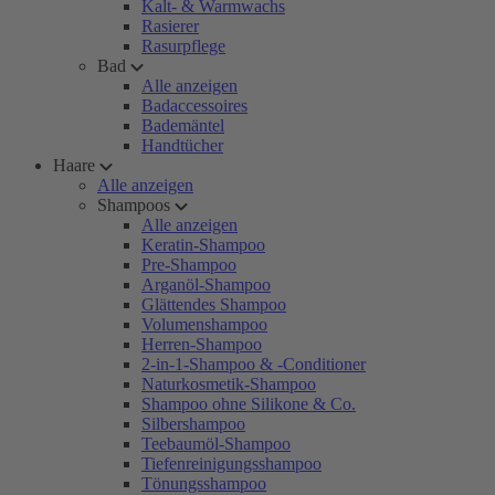
Kalt- & Warmwachs
Rasierer
Rasurpflege
Bad
Alle anzeigen
Badaccessoires
Bademäntel
Handtücher
Haare
Alle anzeigen
Shampoos
Alle anzeigen
Keratin-Shampoo
Pre-Shampoo
Arganöl-Shampoo
Glättendes Shampoo
Volumenshampoo
Herren-Shampoo
2-in-1-Shampoo & -Conditioner
Naturkosmetik-Shampoo
Shampoo ohne Silikone & Co.
Silbershampoo
Teebaumöl-Shampoo
Tiefenreinigungsshampoo
Tönungsshampoo