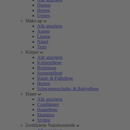
Damen
Herren
Unisex
Make-up
Alle anzeigen
Augen
Lippen
Nägel
Teint
Körper
Alle anzeigen
Körperpflege
Reinigung
Sonnenpflege
Hand- & Fußpflege
Herren
Schwangerschafts- & Babypflege
Haare
Alle anzeigen
Conditioner
Haarpflege
Shampoo
Styling
Zertifizierte Naturkosmetik