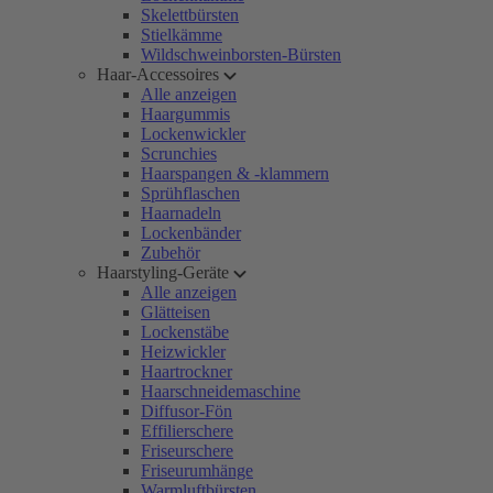
Skelettbürsten
Stielkämme
Wildschweinborsten-Bürsten
Haar-Accessoires
Alle anzeigen
Haargummis
Lockenwickler
Scrunchies
Haarspangen & -klammern
Sprühflaschen
Haarnadeln
Lockenbänder
Zubehör
Haarstyling-Geräte
Alle anzeigen
Glätteisen
Lockenstäbe
Heizwickler
Haartrockner
Haarschneidemaschine
Diffusor-Fön
Effilierschere
Friseurschere
Friseurumhänge
Warmluftbürsten