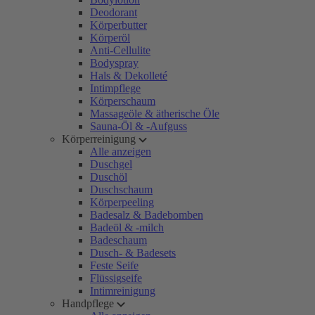
Deodorant
Körperbutter
Körperöl
Anti-Cellulite
Bodyspray
Hals & Dekolleté
Intimpflege
Körperschaum
Massageöle & ätherische Öle
Sauna-Öl & -Aufguss
Körperreinigung
Alle anzeigen
Duschgel
Duschöl
Duschschaum
Körperpeeling
Badesalz & Badebomben
Badeöl & -milch
Badeschaum
Dusch- & Badesets
Feste Seife
Flüssigseife
Intimreinigung
Handpflege