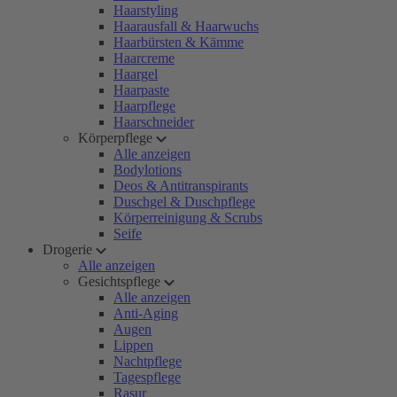
Haarstyling
Haarausfall & Haarwuchs
Haarbürsten & Kämme
Haarcreme
Haargel
Haarpaste
Haarpflege
Haarschneider
Körperpflege
Alle anzeigen
Bodylotions
Deos & Antitranspirants
Duschgel & Duschpflege
Körperreinigung & Scrubs
Seife
Drogerie
Alle anzeigen
Gesichtspflege
Alle anzeigen
Anti-Aging
Augen
Lippen
Nachtpflege
Tagespflege
Rasur