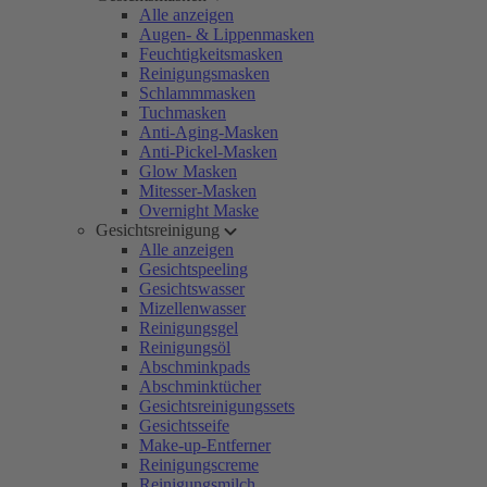
Alle anzeigen
Augen- & Lippenmasken
Feuchtigkeitsmasken
Reinigungsmasken
Schlammmasken
Tuchmasken
Anti-Aging-Masken
Anti-Pickel-Masken
Glow Masken
Mitesser-Masken
Overnight Maske
Gesichtsreinigung
Alle anzeigen
Gesichtspeeling
Gesichtswasser
Mizellenwasser
Reinigungsgel
Reinigungsöl
Abschminkpads
Abschminktücher
Gesichtsreinigungssets
Gesichtsseife
Make-up-Entferner
Reinigungscreme
Reinigungsmilch