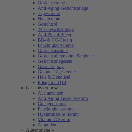
Gesichtscreme
Anti-Aging-Gesichtspflege
Tagescreme
Nachtcreme
Gesichtsöl
24h-Gesichtspflege
Anti-Pickel-Pflege
BB- & CC-Cream
Feuchtigkeitscreme
Gesichtsmasken
Gesichtspflege ohne Parabene
Gesichtspflegesets
Gesichtsspray
Getönte Tagescreme
Hals & Dekolleté
Pflege mit Q10
Gesichtsserum
Alle anzeigen
Anti-Aging-Gesichtsserum
Collagenserum
Feuchtigkeitsserum
Hyaluronsäure-Serum
Vitamin C Serum
Ampullen
Augenpflege