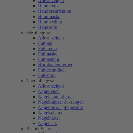
Alle anzeigen
Handcreme
Handdesinfektion
Handmaske
Handpeeling
Handseife
Fußpflege
Alle anzeigen
Fußbad
Fußcreme
Fußmaske
Fußpeeling
Hornhautentferner
Fußgesundheit
Fußspray
Nagelpflege
Alle anzeigen
Nagelfeilen
Nagelhautentferner
Nagelknipser & -zangen
Nagelöle & -pflegestifte
Nagelscheren
Nagelhärter
Nagellack
Beauty Set