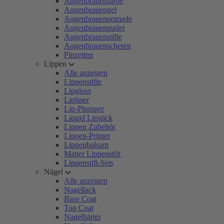
Augenbrauenfarbe
Augenbrauengel
Augenbrauenpomade
Augenbrauenpuder
Augenbrauenstifte
Augenbrauenscheren
Pinzetten
Lippen
Alle anzeigen
Lippenstifte
Lipgloss
Lipliner
Lip-Plumper
Liquid Lipstick
Lippen Zubehör
Lippen-Primer
Lippenbalsam
Matter Lippenstift
Lippenstift-Sets
Nägel
Alle anzeigen
Nagellack
Base Coat
Top Coat
Nagelhärter