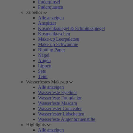
Puderpinsel
Puderquasten
Zubehör
Alle anzeigen
Anspitzer
Kosmetikspiegel & Schminkspiegel
Kosmetiktaschen
Make-up Leerpaletten
Make-up Schwämme
Blotting Paper
Nägel
Augen
Lippen
Sets
Teint
Wasserfestes Make-up
Alle anzeigen
Wasserfeste Eyeliner
Wasserfeste Foundation
Wasserfeste Mascara
Wasserfester Concealer
Wasserfester Lidschatten
Wasserfeste Augenbrauenstifte
Highlights
Alle anzeigen