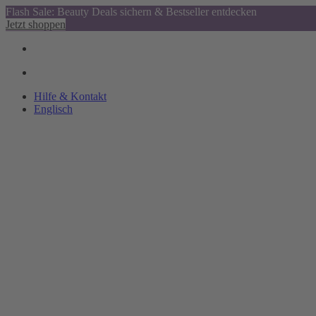
Flash Sale: Beauty Deals sichern & Bestseller entdecken
Jetzt shoppen
Hilfe & Kontakt
Englisch