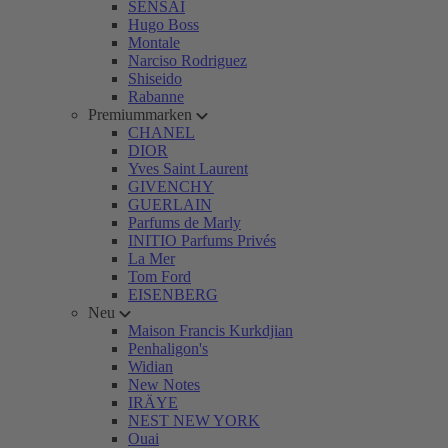
SENSAI
Hugo Boss
Montale
Narciso Rodriguez
Shiseido
Rabanne
Premiummarken
CHANEL
DIOR
Yves Saint Laurent
GIVENCHY
GUERLAIN
Parfums de Marly
INITIO Parfums Privés
La Mer
Tom Ford
EISENBERG
Neu
Maison Francis Kurkdjian
Penhaligon's
Widian
New Notes
IRÄYE
NEST NEW YORK
Ouai