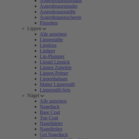
Augenbrauenpomade
Augenbrauenpuder
Augenbrauenstifte
Augenbrauenscheren
Pinzetten
Lippen
Alle anzeigen
Lippenstifte
Lipgloss
Lipliner
Lip-Plumper
Liquid Lipstick
Lippen Zubehör
Lippen-Primer
Lippenbalsam
Matter Lippenstift
Lippenstift-Sets
Nägel
Alle anzeigen
Nagellack
Base Coat
Top Coat
Nagelhärter
Nagelfeilen
Gel Nagellack