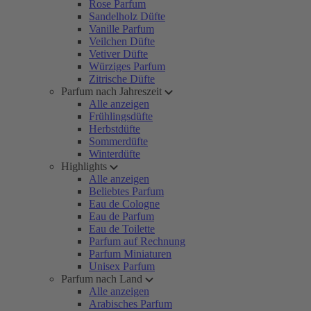
Rose Parfum
Sandelholz Düfte
Vanille Parfum
Veilchen Düfte
Vetiver Düfte
Würziges Parfum
Zitrische Düfte
Parfum nach Jahreszeit
Alle anzeigen
Frühlingsdüfte
Herbstdüfte
Sommerdüfte
Winterdüfte
Highlights
Alle anzeigen
Beliebtes Parfum
Eau de Cologne
Eau de Parfum
Eau de Toilette
Parfum auf Rechnung
Parfum Miniaturen
Unisex Parfum
Parfum nach Land
Alle anzeigen
Arabisches Parfum