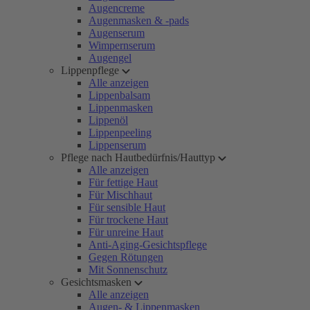
Augencreme
Augenmasken & -pads
Augenserum
Wimpernserum
Augengel
Lippenpflege
Alle anzeigen
Lippenbalsam
Lippenmasken
Lippenöl
Lippenpeeling
Lippenserum
Pflege nach Hautbedürfnis/Hauttyp
Alle anzeigen
Für fettige Haut
Für Mischhaut
Für sensible Haut
Für trockene Haut
Für unreine Haut
Anti-Aging-Gesichtspflege
Gegen Rötungen
Mit Sonnenschutz
Gesichtsmasken
Alle anzeigen
Augen- & Lippenmasken