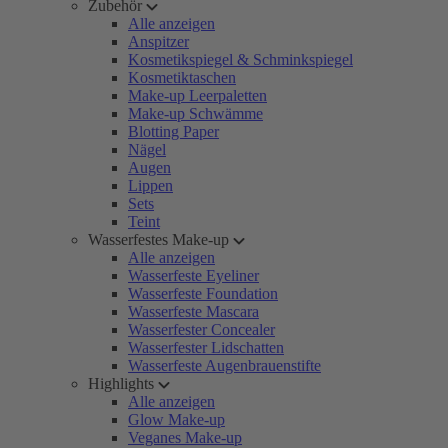
Zubehör
Alle anzeigen
Anspitzer
Kosmetikspiegel & Schminkspiegel
Kosmetiktaschen
Make-up Leerpaletten
Make-up Schwämme
Blotting Paper
Nägel
Augen
Lippen
Sets
Teint
Wasserfestes Make-up
Alle anzeigen
Wasserfeste Eyeliner
Wasserfeste Foundation
Wasserfeste Mascara
Wasserfester Concealer
Wasserfester Lidschatten
Wasserfeste Augenbrauenstifte
Highlights
Alle anzeigen
Glow Make-up
Veganes Make-up