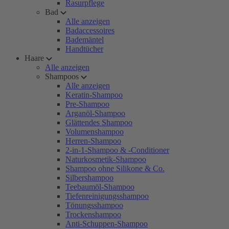
Rasurpflege
Bad
Alle anzeigen
Badaccessoires
Bademäntel
Handtücher
Haare
Alle anzeigen
Shampoos
Alle anzeigen
Keratin-Shampoo
Pre-Shampoo
Arganöl-Shampoo
Glättendes Shampoo
Volumenshampoo
Herren-Shampoo
2-in-1-Shampoo & -Conditioner
Naturkosmetik-Shampoo
Shampoo ohne Silikone & Co.
Silbershampoo
Teebaumöl-Shampoo
Tiefenreinigungsshampoo
Tönungsshampoo
Trockenshampoo
Anti-Schuppen-Shampoo