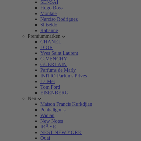
SENSAI
Hugo Boss
Montale
Narciso Rodriguez
Shiseido
Rabanne
Premiummarken
CHANEL
DIOR
Yves Saint Laurent
GIVENCHY
GUERLAIN
Parfums de Marly
INITIO Parfums Privés
La Mer
Tom Ford
EISENBERG
Neu
Maison Francis Kurkdjian
Penhaligon's
Widian
New Notes
IRÄYE
NEST NEW YORK
Ouai