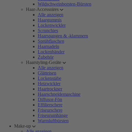
Wildschweinborsten-Bürsten
Haar-Accessoires
Alle anzeigen
Haargummis
Lockenwickler
Scrunchies
Haarspangen & -klammern
Sprühflaschen
Haarnadeln
Lockenbänder
Zubehör
Haarstyling-Geräte
Alle anzeigen
Glätteisen
Lockenstäbe
Heizwickler
Haartrockner
Haarschneidemaschine
Diffusor-Fön
Effilierschere
Friseurschere
Friseurumhänge
Warmluftbürsten
Make-up
Alle anzeigen