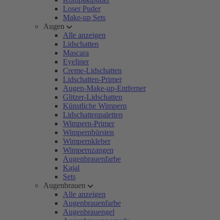
Loser Puder
Make-up Sets
Augen
Alle anzeigen
Lidschatten
Mascara
Eyeliner
Creme-Lidschatten
Lidschatten-Primer
Augen-Make-up-Entferner
Glitzer-Lidschatten
Künstliche Wimpern
Lidschattenpaletten
Wimpern-Primer
Wimpernbürsten
Wimpernkleber
Wimpernzangen
Augenbrauenfarbe
Kajal
Sets
Augenbrauen
Alle anzeigen
Augenbrauenfarbe
Augenbrauengel