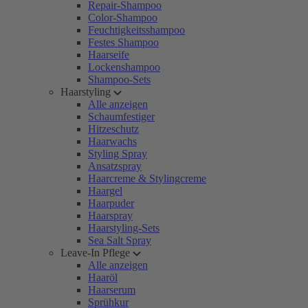
Repair-Shampoo
Color-Shampoo
Feuchtigkeitsshampoo
Festes Shampoo
Haarseife
Lockenshampoo
Shampoo-Sets
Haarstyling
Alle anzeigen
Schaumfestiger
Hitzeschutz
Haarwachs
Styling Spray
Ansatzspray
Haarcreme & Stylingcreme
Haargel
Haarpuder
Haarspray
Haarstyling-Sets
Sea Salt Spray
Leave-In Pflege
Alle anzeigen
Haaröl
Haarserum
Sprühkur