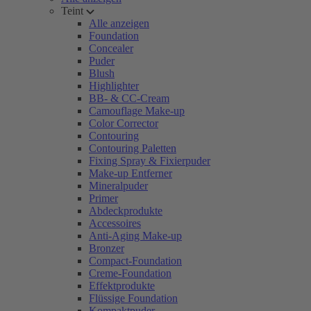
Teint
Alle anzeigen
Foundation
Concealer
Puder
Blush
Highlighter
BB- & CC-Cream
Camouflage Make-up
Color Corrector
Contouring
Contouring Paletten
Fixing Spray & Fixierpuder
Make-up Entferner
Mineralpuder
Primer
Abdeckprodukte
Accessoires
Anti-Aging Make-up
Bronzer
Compact-Foundation
Creme-Foundation
Effektprodukte
Flüssige Foundation
Kompaktpuder