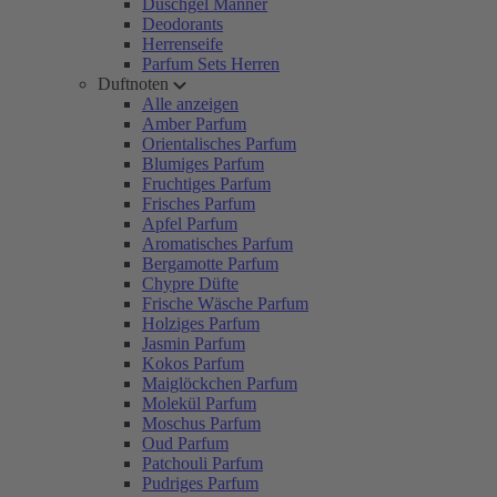
Duschgel Männer
Deodorants
Herrenseife
Parfum Sets Herren
Duftnoten
Alle anzeigen
Amber Parfum
Orientalisches Parfum
Blumiges Parfum
Fruchtiges Parfum
Frisches Parfum
Apfel Parfum
Aromatisches Parfum
Bergamotte Parfum
Chypre Düfte
Frische Wäsche Parfum
Holziges Parfum
Jasmin Parfum
Kokos Parfum
Maiglöckchen Parfum
Molekül Parfum
Moschus Parfum
Oud Parfum
Patchouli Parfum
Pudriges Parfum