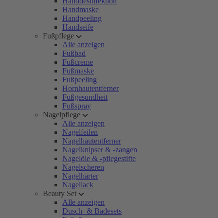
Handdesinfektion
Handmaske
Handpeeling
Handseife
Fußpflege
Alle anzeigen
Fußbad
Fußcreme
Fußmaske
Fußpeeling
Hornhautentferner
Fußgesundheit
Fußspray
Nagelpflege
Alle anzeigen
Nagelfeilen
Nagelhautentferner
Nagelknipser & -zangen
Nagelöle & -pflegestifte
Nagelscheren
Nagelhärter
Nagellack
Beauty Set
Alle anzeigen
Dusch- & Badesets