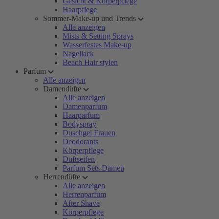
Gesicht & Körperpflege
Haarpflege
Sommer-Make-up und Trends
Alle anzeigen
Mists & Setting Sprays
Wasserfestes Make-up
Nagellack
Beach Hair stylen
Parfum
Alle anzeigen
Damendüfte
Alle anzeigen
Damenparfum
Haarparfum
Bodyspray
Duschgel Frauen
Deodorants
Körperpflege
Duftseifen
Parfum Sets Damen
Herrendüfte
Alle anzeigen
Herrenparfum
After Shave
Körperpflege