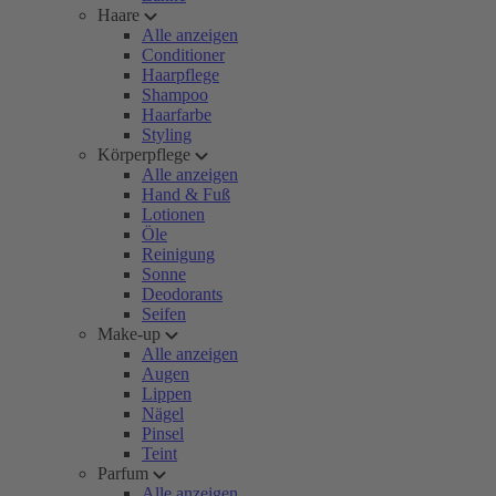
Haare
Alle anzeigen
Conditioner
Haarpflege
Shampoo
Haarfarbe
Styling
Körperpflege
Alle anzeigen
Hand & Fuß
Lotionen
Öle
Reinigung
Sonne
Deodorants
Seifen
Make-up
Alle anzeigen
Augen
Lippen
Nägel
Pinsel
Teint
Parfum
Alle anzeigen