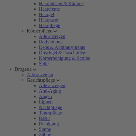
Haarbürsten & Kämme
Haarcreme
Haargel
Haarpaste
Haarpflege
Körperpflege
Alle anzeigen
Bodylotions
Deos & Antitranspirants
Duschgel & Duschpflege
Körperreinigung & Scrubs
Seife
Drogerie
Alle anzeigen
Gesichtspflege
Alle anzeigen
Anti-Aging
Augen
Lippen
Nachtpflege
Tagespflege
Rasur
Reinigung
Sonne
Zähne