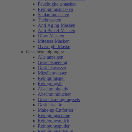
Feuchtigkeitsmasken
Reinigungsmasken
Schlammmasken
Tuchmasken
Anti-Aging-Masken
Anti-Pickel-Masken
Glow Masken
Mitesser-Masken
Overnight Maske
Gesichtsreinigung
Alle anzeigen
Gesichtspeeling
Gesichtswasser
Mizellenwasser
Reinigungsgel
Reinigungsöl
Abschminkpads
Abschminktücher
Gesichtsreinigungssets
Gesichtsseife
Make-up-Entferner
Reinigungscreme
Reinigungsmilch
Reinigungspuder
Reinigungsschaum