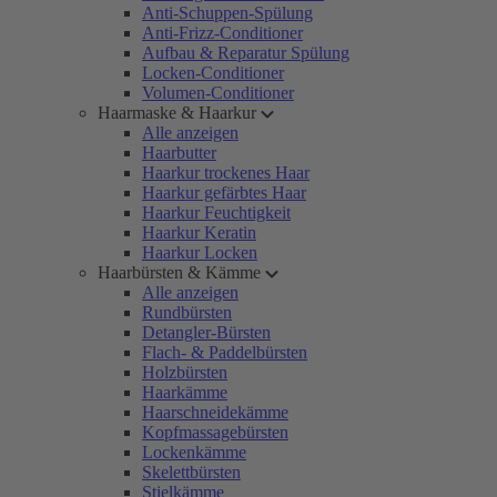
Anti-Schuppen-Spülung
Anti-Frizz-Conditioner
Aufbau & Reparatur Spülung
Locken-Conditioner
Volumen-Conditioner
Haarmaske & Haarkur
Alle anzeigen
Haarbutter
Haarkur trockenes Haar
Haarkur gefärbtes Haar
Haarkur Feuchtigkeit
Haarkur Keratin
Haarkur Locken
Haarbürsten & Kämme
Alle anzeigen
Rundbürsten
Detangler-Bürsten
Flach- & Paddelbürsten
Holzbürsten
Haarkämme
Haarschneidekämme
Kopfmassagebürsten
Lockenkämme
Skelettbürsten
Stielkämme