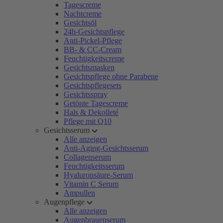
Tagescreme
Nachtcreme
Gesichtsöl
24h-Gesichtspflege
Anti-Pickel-Pflege
BB- & CC-Cream
Feuchtigkeitscreme
Gesichtsmasken
Gesichtspflege ohne Parabene
Gesichtspflegesets
Gesichtsspray
Getönte Tagescreme
Hals & Dekolleté
Pflege mit Q10
Gesichtsserum
Alle anzeigen
Anti-Aging-Gesichtsserum
Collagenserum
Feuchtigkeitsserum
Hyaluronsäure-Serum
Vitamin C Serum
Ampullen
Augenpflege
Alle anzeigen
Augenbrauenserum