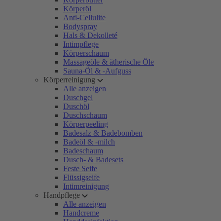
Körperöl
Anti-Cellulite
Bodyspray
Hals & Dekolleté
Intimpflege
Körperschaum
Massageöle & ätherische Öle
Sauna-Öl & -Aufguss
Körperreinigung
Alle anzeigen
Duschgel
Duschöl
Duschschaum
Körperpeeling
Badesalz & Badebomben
Badeöl & -milch
Badeschaum
Dusch- & Badesets
Feste Seife
Flüssigseife
Intimreinigung
Handpflege
Alle anzeigen
Handcreme