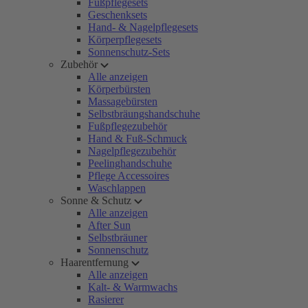
Fußpflegesets
Geschenksets
Hand- & Nagelpflegesets
Körperpflegesets
Sonnenschutz-Sets
Zubehör
Alle anzeigen
Körperbürsten
Massagebürsten
Selbstbräungshandschuhe
Fußpflegezubehör
Hand & Fuß-Schmuck
Nagelpflegezubehör
Peelinghandschuhe
Pflege Accessoires
Waschlappen
Sonne & Schutz
Alle anzeigen
After Sun
Selbstbräuner
Sonnenschutz
Haarentfernung
Alle anzeigen
Kalt- & Warmwachs
Rasierer