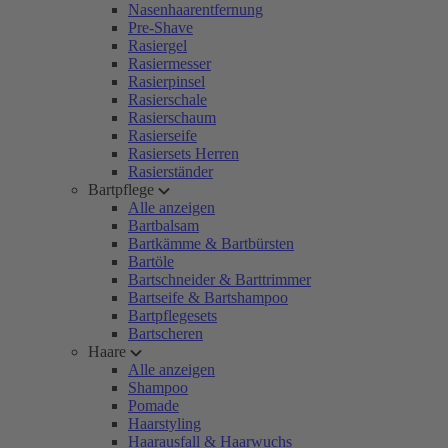
Nasenhaarentfernung
Pre-Shave
Rasiergel
Rasiermesser
Rasierpinsel
Rasierschale
Rasierschaum
Rasierseife
Rasiersets Herren
Rasierständer
Bartpflege
Alle anzeigen
Bartbalsam
Bartkämme & Bartbürsten
Bartöle
Bartschneider & Barttrimmer
Bartseife & Bartshampoo
Bartpflegesets
Bartscheren
Haare
Alle anzeigen
Shampoo
Pomade
Haarstyling
Haarausfall & Haarwuchs