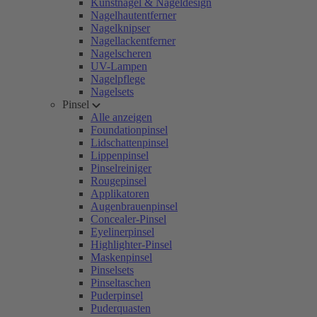
Kunstnägel & Nageldesign
Nagelhautentferner
Nagelknipser
Nagellackentferner
Nagelscheren
UV-Lampen
Nagelpflege
Nagelsets
Pinsel
Alle anzeigen
Foundationpinsel
Lidschattenpinsel
Lippenpinsel
Pinselreiniger
Rougepinsel
Applikatoren
Augenbrauenpinsel
Concealer-Pinsel
Eyelinerpinsel
Highlighter-Pinsel
Maskenpinsel
Pinselsets
Pinseltaschen
Puderpinsel
Puderquasten