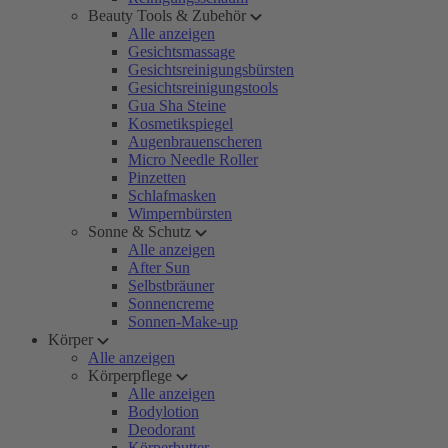
Beauty Tools & Zubehör
Alle anzeigen
Gesichtsmassage
Gesichtsreinigungsbürsten
Gesichtsreinigungstools
Gua Sha Steine
Kosmetikspiegel
Augenbrauenscheren
Micro Needle Roller
Pinzetten
Schlafmasken
Wimpernbürsten
Sonne & Schutz
Alle anzeigen
After Sun
Selbstbräuner
Sonnencreme
Sonnen-Make-up
Körper
Alle anzeigen
Körperpflege
Alle anzeigen
Bodylotion
Deodorant
Körperbutter