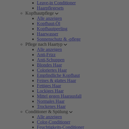
Leave-in Conditioner
Haarpflegesets
Kopfhautpflege
Alle anzeigen
Kopfhaut-Öl
Kopfhautpeeling
Haarwasser
Sonnenschutz & -pflege
Pflege nach Haartyp
Alle anzeigen
Anti-Frizz
Anti-Schuppen
Blondes Haar
Coloriertes Haar
Empfindliche Kopfhaut
Feines & glattes Haar
Fettiges Haar
Lockiges Haar
Mittel gegen Haarausfall
Normales Haar
Trockenes Haar
Conditioner & Spülung
Alle anzeigen
Color-Conditioner
Feuchtigkeits-Conditioner