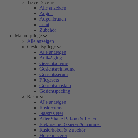
Travel Size
Alle anzeigen
Augen
Augenbrauen
Teint
Zubehör
Männerpflege
Alle anzeigen
Gesichtspflege
Alle anzeigen
Anti-Aging
Gesichtscreme
Gesichtsreinigung
Gesichtsserum
Pflegesets
Gesichtsmasken
Gesichtspeeling
Rasur
Alle anzeigen
Rasiercreme
Nassrasierer
After Shave Balsam & Lotion
Elektrische Rasierer & Trimmer
Rasierhobel & Zubehör
Herrenrasierer