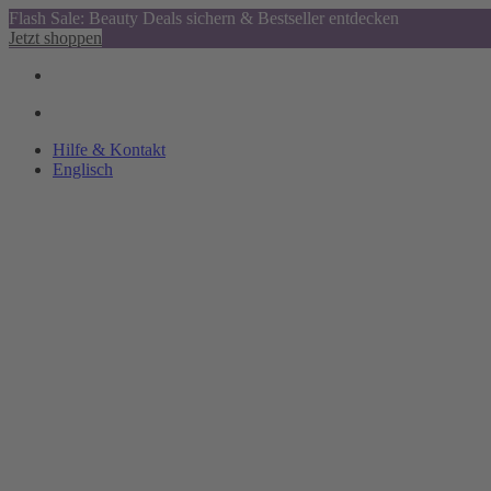
Flash Sale: Beauty Deals sichern & Bestseller entdecken
Jetzt shoppen
Hilfe & Kontakt
Englisch