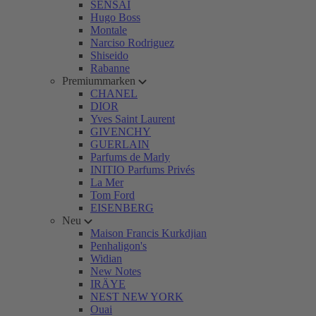
SENSAI
Hugo Boss
Montale
Narciso Rodriguez
Shiseido
Rabanne
Premiummarken
CHANEL
DIOR
Yves Saint Laurent
GIVENCHY
GUERLAIN
Parfums de Marly
INITIO Parfums Privés
La Mer
Tom Ford
EISENBERG
Neu
Maison Francis Kurkdjian
Penhaligon's
Widian
New Notes
IRÄYE
NEST NEW YORK
Ouai