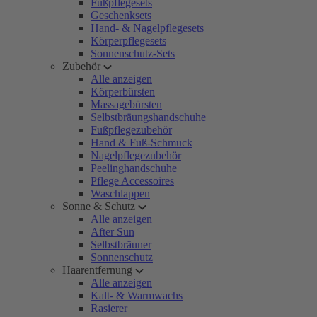
Fußpflegesets
Geschenksets
Hand- & Nagelpflegesets
Körperpflegesets
Sonnenschutz-Sets
Zubehör
Alle anzeigen
Körperbürsten
Massagebürsten
Selbstbräungshandschuhe
Fußpflegezubehör
Hand & Fuß-Schmuck
Nagelpflegezubehör
Peelinghandschuhe
Pflege Accessoires
Waschlappen
Sonne & Schutz
Alle anzeigen
After Sun
Selbstbräuner
Sonnenschutz
Haarentfernung
Alle anzeigen
Kalt- & Warmwachs
Rasierer