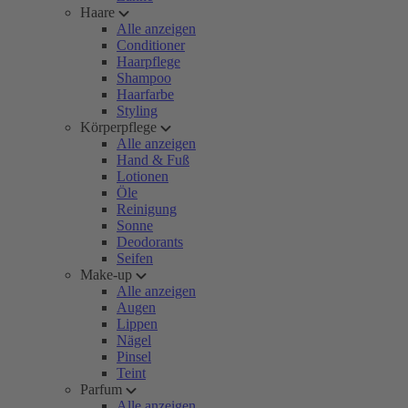
Haare
Alle anzeigen
Conditioner
Haarpflege
Shampoo
Haarfarbe
Styling
Körperpflege
Alle anzeigen
Hand & Fuß
Lotionen
Öle
Reinigung
Sonne
Deodorants
Seifen
Make-up
Alle anzeigen
Augen
Lippen
Nägel
Pinsel
Teint
Parfum
Alle anzeigen