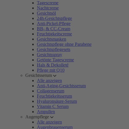
Tagescreme
Nachtcreme
Gesichtsöl
24h-Gesichtspflege
Anti-Pickel-Pflege
BB- & CC-Cream
Feuchtigkeitscreme
Gesichtsmasken
Gesichtspflege ohne Parabene
Gesichtspflegesets
Gesichtsspray
Getönte Tagescreme
Hals & Dekolleté
Pflege mit Q10
Gesichtsserum
Alle anzeigen
Anti-Aging-Gesichtsserum
Collagenserum
Feuchtigkeitsserum
Hyaluronsäure-Serum
Vitamin C Serum
Ampullen
Augenpflege
Alle anzeigen
Augenbrauenserum