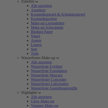
Zubehör
Alle anzeigen
Anspitzer
Kosmetikspiegel & Schminkspiegel
Kosmetiktaschen
Make-up Leerpaletten
Make-up Schwämme
Blotting Paper
Nägel
Augen
Lippen
Sets
Teint
Wasserfestes Make-up
Alle anzeigen
Wasserfeste Eyeliner
Wasserfeste Foundation
Wasserfeste Mascara
Wasserfester Concealer
Wasserfester Lidschatten
Wasserfeste Augenbrauenstifte
Highlights
Alle anzeigen
Glow Make-up
Veganes Make-up