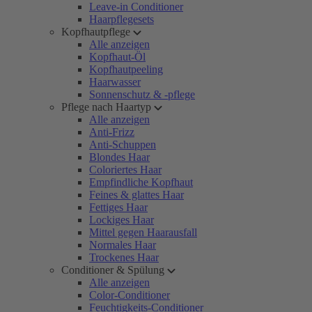
Leave-in Conditioner
Haarpflegesets
Kopfhautpflege
Alle anzeigen
Kopfhaut-Öl
Kopfhautpeeling
Haarwasser
Sonnenschutz & -pflege
Pflege nach Haartyp
Alle anzeigen
Anti-Frizz
Anti-Schuppen
Blondes Haar
Coloriertes Haar
Empfindliche Kopfhaut
Feines & glattes Haar
Fettiges Haar
Lockiges Haar
Mittel gegen Haarausfall
Normales Haar
Trockenes Haar
Conditioner & Spülung
Alle anzeigen
Color-Conditioner
Feuchtigkeits-Conditioner