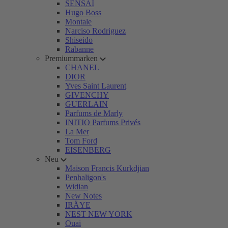
SENSAI
Hugo Boss
Montale
Narciso Rodriguez
Shiseido
Rabanne
Premiummarken
CHANEL
DIOR
Yves Saint Laurent
GIVENCHY
GUERLAIN
Parfums de Marly
INITIO Parfums Privés
La Mer
Tom Ford
EISENBERG
Neu
Maison Francis Kurkdjian
Penhaligon's
Widian
New Notes
IRÄYE
NEST NEW YORK
Ouai