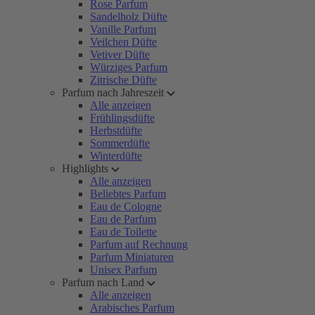
Rose Parfum
Sandelholz Düfte
Vanille Parfum
Veilchen Düfte
Vetiver Düfte
Würziges Parfum
Zitrische Düfte
Parfum nach Jahreszeit
Alle anzeigen
Frühlingsdüfte
Herbstdüfte
Sommerdüfte
Winterdüfte
Highlights
Alle anzeigen
Beliebtes Parfum
Eau de Cologne
Eau de Parfum
Eau de Toilette
Parfum auf Rechnung
Parfum Miniaturen
Unisex Parfum
Parfum nach Land
Alle anzeigen
Arabisches Parfum