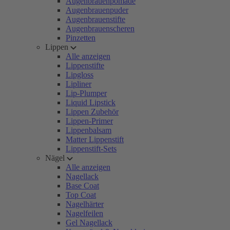
Augenbrauenpomade
Augenbrauenpuder
Augenbrauenstifte
Augenbrauenscheren
Pinzetten
Lippen
Alle anzeigen
Lippenstifte
Lipgloss
Lipliner
Lip-Plumper
Liquid Lipstick
Lippen Zubehör
Lippen-Primer
Lippenbalsam
Matter Lippenstift
Lippenstift-Sets
Nägel
Alle anzeigen
Nagellack
Base Coat
Top Coat
Nagelhärter
Nagelfeilen
Gel Nagellack