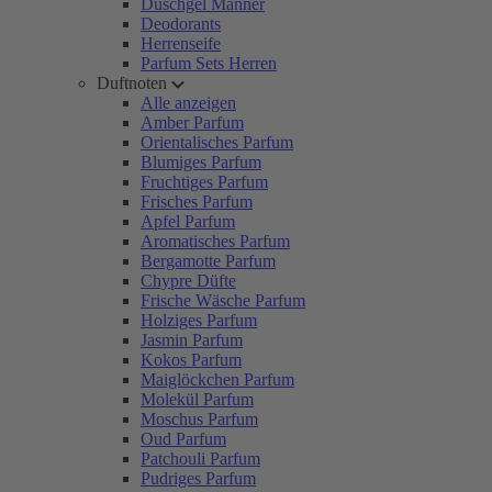
Duschgel Männer
Deodorants
Herrenseife
Parfum Sets Herren
Duftnoten
Alle anzeigen
Amber Parfum
Orientalisches Parfum
Blumiges Parfum
Fruchtiges Parfum
Frisches Parfum
Apfel Parfum
Aromatisches Parfum
Bergamotte Parfum
Chypre Düfte
Frische Wäsche Parfum
Holziges Parfum
Jasmin Parfum
Kokos Parfum
Maiglöckchen Parfum
Molekül Parfum
Moschus Parfum
Oud Parfum
Patchouli Parfum
Pudriges Parfum