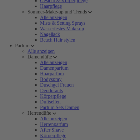
Gesicht & Körperpflege
Haarpflege
Sommer-Make-up und Trends
Alle anzeigen
Mists & Setting Sprays
Wasserfestes Make-up
Nagellack
Beach Hair stylen
Parfum
Alle anzeigen
Damendüfte
Alle anzeigen
Damenparfum
Haarparfum
Bodyspray
Duschgel Frauen
Deodorants
Körperpflege
Duftseifen
Parfum Sets Damen
Herrendüfte
Alle anzeigen
Herrenparfum
After Shave
Körperpflege