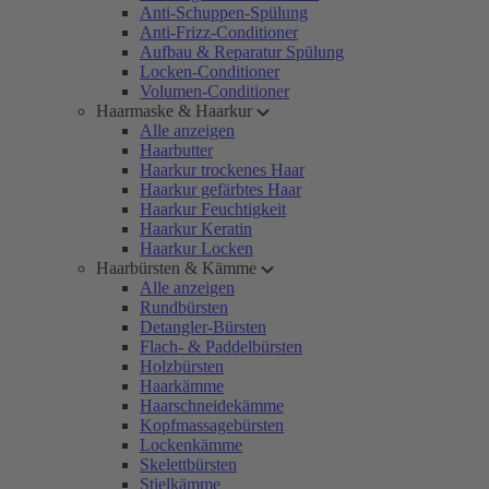
Anti-Schuppen-Spülung
Anti-Frizz-Conditioner
Aufbau & Reparatur Spülung
Locken-Conditioner
Volumen-Conditioner
Haarmaske & Haarkur
Alle anzeigen
Haarbutter
Haarkur trockenes Haar
Haarkur gefärbtes Haar
Haarkur Feuchtigkeit
Haarkur Keratin
Haarkur Locken
Haarbürsten & Kämme
Alle anzeigen
Rundbürsten
Detangler-Bürsten
Flach- & Paddelbürsten
Holzbürsten
Haarkämme
Haarschneidekämme
Kopfmassagebürsten
Lockenkämme
Skelettbürsten
Stielkämme