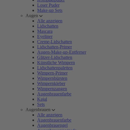
Loser Puder
Make-up Sets
Augen
Alle anzeigen
Lidschatten
Mascara
Eyeliner
Creme-Lidschatten
Lidschatten-Primer
Augen-Make-up-Entferner
Glitzer-Lidschatten
Künstliche Wimpern
Lidschattenpaletten
Wimpern-Primer
Wimpernbürsten
Wimpernkleber
Wimpernzangen
Augenbrauenfarbe
Kajal
Sets
Augenbrauen
Alle anzeigen
Augenbrauenfarbe
Augenbrauengel