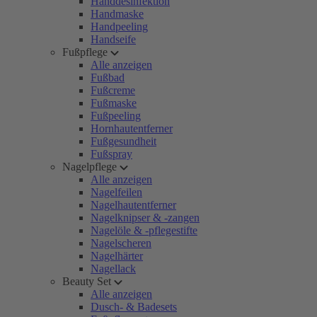
Handdesinfektion
Handmaske
Handpeeling
Handseife
Fußpflege
Alle anzeigen
Fußbad
Fußcreme
Fußmaske
Fußpeeling
Hornhautentferner
Fußgesundheit
Fußspray
Nagelpflege
Alle anzeigen
Nagelfeilen
Nagelhautentferner
Nagelknipser & -zangen
Nagelöle & -pflegestifte
Nagelscheren
Nagelhärter
Nagellack
Beauty Set
Alle anzeigen
Dusch- & Badesets