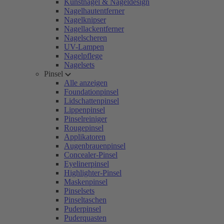
Kunstnägel & Nageldesign
Nagelhautentferner
Nagelknipser
Nagellackentferner
Nagelscheren
UV-Lampen
Nagelpflege
Nagelsets
Pinsel
Alle anzeigen
Foundationpinsel
Lidschattenpinsel
Lippenpinsel
Pinselreiniger
Rougepinsel
Applikatoren
Augenbrauenpinsel
Concealer-Pinsel
Eyelinerpinsel
Highlighter-Pinsel
Maskenpinsel
Pinselsets
Pinseltaschen
Puderpinsel
Puderquasten