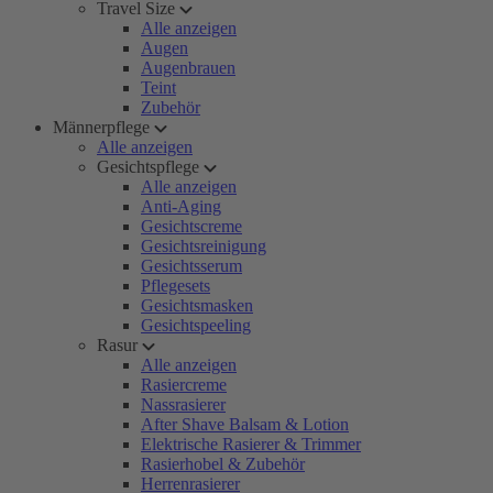
Travel Size
Alle anzeigen
Augen
Augenbrauen
Teint
Zubehör
Männerpflege
Alle anzeigen
Gesichtspflege
Alle anzeigen
Anti-Aging
Gesichtscreme
Gesichtsreinigung
Gesichtsserum
Pflegesets
Gesichtsmasken
Gesichtspeeling
Rasur
Alle anzeigen
Rasiercreme
Nassrasierer
After Shave Balsam & Lotion
Elektrische Rasierer & Trimmer
Rasierhobel & Zubehör
Herrenrasierer