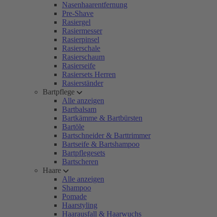
Nasenhaarentfernung
Pre-Shave
Rasiergel
Rasiermesser
Rasierpinsel
Rasierschale
Rasierschaum
Rasierseife
Rasiersets Herren
Rasierständer
Bartpflege
Alle anzeigen
Bartbalsam
Bartkämme & Bartbürsten
Bartöle
Bartschneider & Barttrimmer
Bartseife & Bartshampoo
Bartpflegesets
Bartscheren
Haare
Alle anzeigen
Shampoo
Pomade
Haarstyling
Haarausfall & Haarwuchs