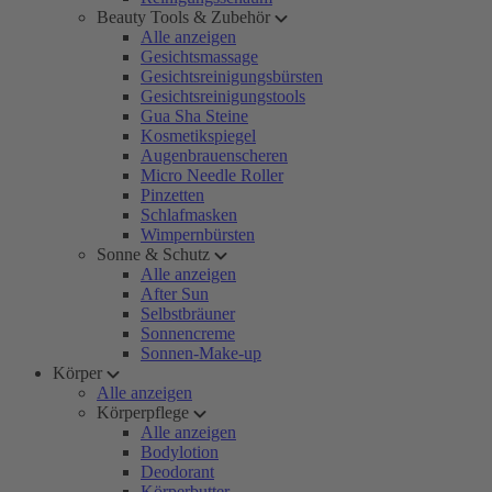
Beauty Tools & Zubehör
Alle anzeigen
Gesichtsmassage
Gesichtsreinigungsbürsten
Gesichtsreinigungstools
Gua Sha Steine
Kosmetikspiegel
Augenbrauenscheren
Micro Needle Roller
Pinzetten
Schlafmasken
Wimpernbürsten
Sonne & Schutz
Alle anzeigen
After Sun
Selbstbräuner
Sonnencreme
Sonnen-Make-up
Körper
Alle anzeigen
Körperpflege
Alle anzeigen
Bodylotion
Deodorant
Körperbutter