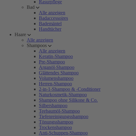
Rasurpflege
Bad
Alle anzeigen
Badaccessoires
Bademäntel
Handtücher
Haare
Alle anzeigen
Shampoos
Alle anzeigen
Keratin-Shampoo
Pre-Shampoo
Arganöl-Shampoo
Glättendes Shampoo
Volumenshampoo
Herren-Shampoo
2-in-1-Shampoo & -Conditioner
Naturkosmetik-Shampoo
Shampoo ohne Silikone & Co.
Silbershampoo
Teebaumöl-Shampoo
Tiefenreinigungsshampoo
Tönungsshampoo
Trockenshampoo
Anti-Schuppen-Shampoo