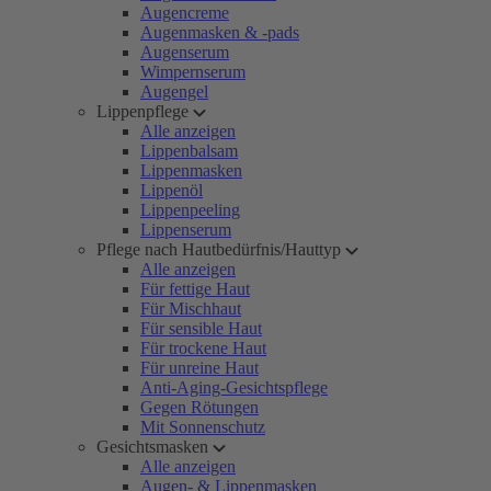
Augencreme
Augenmasken & -pads
Augenserum
Wimpernserum
Augengel
Lippenpflege
Alle anzeigen
Lippenbalsam
Lippenmasken
Lippenöl
Lippenpeeling
Lippenserum
Pflege nach Hautbedürfnis/Hauttyp
Alle anzeigen
Für fettige Haut
Für Mischhaut
Für sensible Haut
Für trockene Haut
Für unreine Haut
Anti-Aging-Gesichtspflege
Gegen Rötungen
Mit Sonnenschutz
Gesichtsmasken
Alle anzeigen
Augen- & Lippenmasken