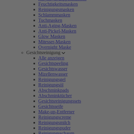
Feuchtigkeitsmasken
Reinigungsmasken
Schlammmasken
Tuchmasken
Anti-Aging-Masken
Anti-Pickel-Masken
Glow Masken
Mitesser-Masken
Overnight Maske
Gesichtsreinigung
Alle anzeigen
Gesichtspeeling
Gesichtswasser
Mizellenwasser
Reinigungsgel
Reinigungsöl
Abschminkpads
Abschminktücher
Gesichtsreinigungssets
Gesichtsseife
Make-up-Entferner
Reinigungscreme
Reinigungsmilch
Reinigungspuder
Reinigungsschaum