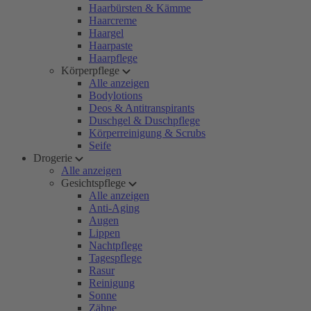
Haarbürsten & Kämme
Haarcreme
Haargel
Haarpaste
Haarpflege
Körperpflege
Alle anzeigen
Bodylotions
Deos & Antitranspirants
Duschgel & Duschpflege
Körperreinigung & Scrubs
Seife
Drogerie
Alle anzeigen
Gesichtspflege
Alle anzeigen
Anti-Aging
Augen
Lippen
Nachtpflege
Tagespflege
Rasur
Reinigung
Sonne
Zähne