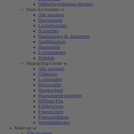
Wildschweinborsten-Bürsten
Haar-Accessoires
Alle anzeigen
Haargummis
Lockenwickler
Scrunchies
Haarspangen & -klammern
Sprühflaschen
Haarnadeln
Lockenbänder
Zubehör
Haarstyling-Geräte
Alle anzeigen
Glätteisen
Lockenstäbe
Heizwickler
Haartrockner
Haarschneidemaschine
Diffusor-Fön
Effilierschere
Friseurschere
Friseurumhänge
Warmluftbürsten
Make-up
Alle anzeigen