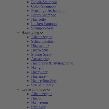
Repair-Shampoo
Color-Shampoo
Feuchtigkeitsshampoo
Festes Shampoo
Haarseife
Lockenshampoo
Shampoo-Sets
Haarstyling
Alle anzeigen
Schaumfestiger
Hitzeschutz
Haarwachs
Styling Spray
Ansatzspray
Haarcreme & Stylingcreme
Haargel
Haarpuder
Haarspray
Haarstyling-Sets
Sea Salt Spray
Leave-In Pflege
Alle anzeigen
Haaröl
Haarserum
Sprühkur