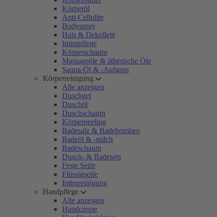
Körperöl
Anti-Cellulite
Bodyspray
Hals & Dekolleté
Intimpflege
Körperschaum
Massageöle & ätherische Öle
Sauna-Öl & -Aufguss
Körperreinigung
Alle anzeigen
Duschgel
Duschöl
Duschschaum
Körperpeeling
Badesalz & Badebomben
Badeöl & -milch
Badeschaum
Dusch- & Badesets
Feste Seife
Flüssigseife
Intimreinigung
Handpflege
Alle anzeigen
Handcreme