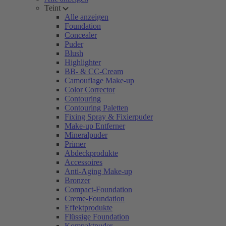
Teint
Alle anzeigen
Foundation
Concealer
Puder
Blush
Highlighter
BB- & CC-Cream
Camouflage Make-up
Color Corrector
Contouring
Contouring Paletten
Fixing Spray & Fixierpuder
Make-up Entferner
Mineralpuder
Primer
Abdeckprodukte
Accessoires
Anti-Aging Make-up
Bronzer
Compact-Foundation
Creme-Foundation
Effektprodukte
Flüssige Foundation
Kompaktpuder