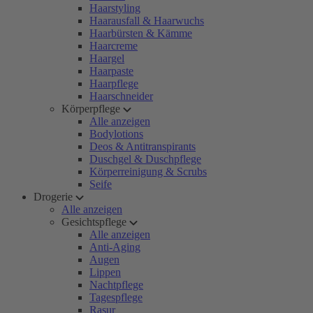
Haarstyling
Haarausfall & Haarwuchs
Haarbürsten & Kämme
Haarcreme
Haargel
Haarpaste
Haarpflege
Haarschneider
Körperpflege
Alle anzeigen
Bodylotions
Deos & Antitranspirants
Duschgel & Duschpflege
Körperreinigung & Scrubs
Seife
Drogerie
Alle anzeigen
Gesichtspflege
Alle anzeigen
Anti-Aging
Augen
Lippen
Nachtpflege
Tagespflege
Rasur