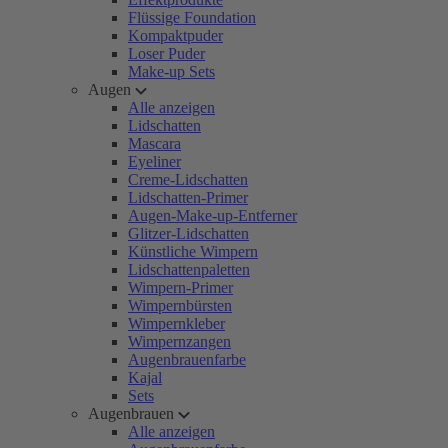
Flüssige Foundation
Kompaktpuder
Loser Puder
Make-up Sets
Augen
Alle anzeigen
Lidschatten
Mascara
Eyeliner
Creme-Lidschatten
Lidschatten-Primer
Augen-Make-up-Entferner
Glitzer-Lidschatten
Künstliche Wimpern
Lidschattenpaletten
Wimpern-Primer
Wimpernbürsten
Wimpernkleber
Wimpernzangen
Augenbrauenfarbe
Kajal
Sets
Augenbrauen
Alle anzeigen