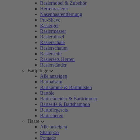
Rasierhobel & Zubehör
Herrenrasierer
Nasenhaarentfernung
Pre-Shave
Rasiergel
Rasiermesser
Rasierpinsel
Rasierschale
Rasierschaum
Rasierseife
Rasiersets Herren
Rasierständer
Bartpflege
Alle anzeigen
Bartbalsam
Bartkämme & Bartbürsten
Bartöle
Bartschneider & Barttrimmer
Bartseife & Bartshampoo
Bartpflegesets
Bartscheren
Haare
Alle anzeigen
Shampoo
Pomade