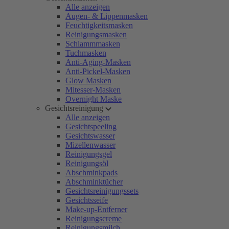
Alle anzeigen
Augen- & Lippenmasken
Feuchtigkeitsmasken
Reinigungsmasken
Schlammmasken
Tuchmasken
Anti-Aging-Masken
Anti-Pickel-Masken
Glow Masken
Mitesser-Masken
Overnight Maske
Gesichtsreinigung
Alle anzeigen
Gesichtspeeling
Gesichtswasser
Mizellenwasser
Reinigungsgel
Reinigungsöl
Abschminkpads
Abschminktücher
Gesichtsreinigungssets
Gesichtsseife
Make-up-Entferner
Reinigungscreme
Reinigungsmilch