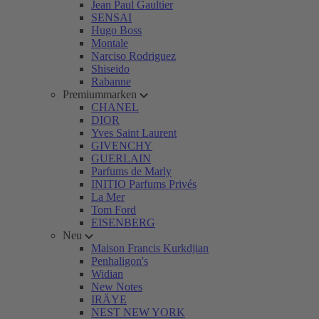
Jean Paul Gaultier
SENSAI
Hugo Boss
Montale
Narciso Rodriguez
Shiseido
Rabanne
Premiummarken
CHANEL
DIOR
Yves Saint Laurent
GIVENCHY
GUERLAIN
Parfums de Marly
INITIO Parfums Privés
La Mer
Tom Ford
EISENBERG
Neu
Maison Francis Kurkdjian
Penhaligon's
Widian
New Notes
IRÄYE
NEST NEW YORK