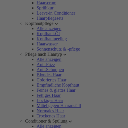
Haarserum
Sprühkur
Leave-in Conditioner
Haarpflegesets
Kopfhautpflege
Alle anzeigen
Kopfhaut-Öl
Kopfhautpeeling
Haarwasser
Sonnenschutz & -pflege
Pflege nach Haartyp
Alle anzeigen
Anti-Frizz
Anti-Schuppen
Blondes Haar
Coloriertes Haar
Empfindliche Kopfhaut
Feines & glattes Haar
Fettiges Haar
Lockiges Haar
Mittel gegen Haarausfall
Normales Haar
Trockenes Haar
Conditioner & Spülung
Alle anzeigen