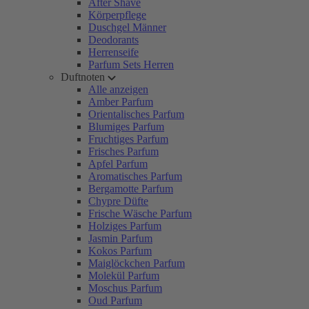
After Shave
Körperpflege
Duschgel Männer
Deodorants
Herrenseife
Parfum Sets Herren
Duftnoten
Alle anzeigen
Amber Parfum
Orientalisches Parfum
Blumiges Parfum
Fruchtiges Parfum
Frisches Parfum
Apfel Parfum
Aromatisches Parfum
Bergamotte Parfum
Chypre Düfte
Frische Wäsche Parfum
Holziges Parfum
Jasmin Parfum
Kokos Parfum
Maiglöckchen Parfum
Molekül Parfum
Moschus Parfum
Oud Parfum