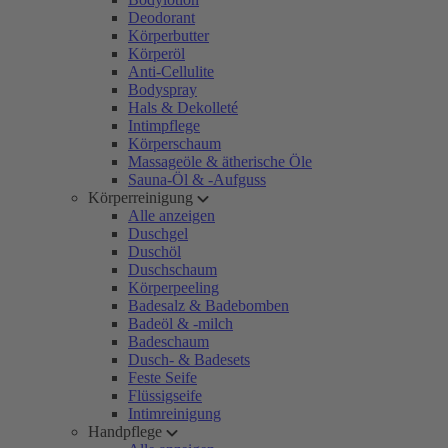
Deodorant
Körperbutter
Körperöl
Anti-Cellulite
Bodyspray
Hals & Dekolleté
Intimpflege
Körperschaum
Massageöle & ätherische Öle
Sauna-Öl & -Aufguss
Körperreinigung
Alle anzeigen
Duschgel
Duschöl
Duschschaum
Körperpeeling
Badesalz & Badebomben
Badeöl & -milch
Badeschaum
Dusch- & Badesets
Feste Seife
Flüssigseife
Intimreinigung
Handpflege