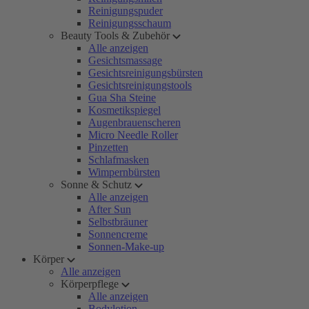
Reinigungspuder
Reinigungsschaum
Beauty Tools & Zubehör
Alle anzeigen
Gesichtsmassage
Gesichtsreinigungsbürsten
Gesichtsreinigungstools
Gua Sha Steine
Kosmetikspiegel
Augenbrauenscheren
Micro Needle Roller
Pinzetten
Schlafmasken
Wimpernbürsten
Sonne & Schutz
Alle anzeigen
After Sun
Selbstbräuner
Sonnencreme
Sonnen-Make-up
Körper
Alle anzeigen
Körperpflege
Alle anzeigen
Bodylotion