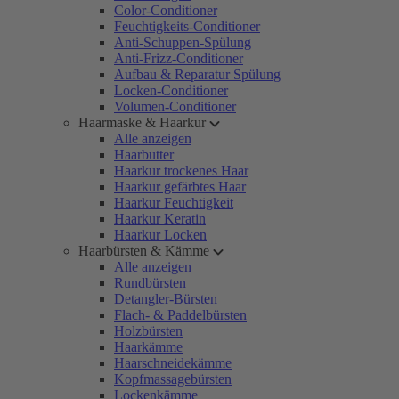
Color-Conditioner
Feuchtigkeits-Conditioner
Anti-Schuppen-Spülung
Anti-Frizz-Conditioner
Aufbau & Reparatur Spülung
Locken-Conditioner
Volumen-Conditioner
Haarmaske & Haarkur
Alle anzeigen
Haarbutter
Haarkur trockenes Haar
Haarkur gefärbtes Haar
Haarkur Feuchtigkeit
Haarkur Keratin
Haarkur Locken
Haarbürsten & Kämme
Alle anzeigen
Rundbürsten
Detangler-Bürsten
Flach- & Paddelbürsten
Holzbürsten
Haarkämme
Haarschneidekämme
Kopfmassagebürsten
Lockenkämme