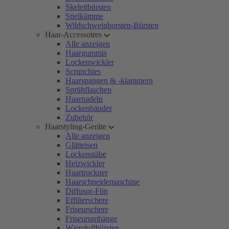
Skelettbürsten
Stielkämme
Wildschweinborsten-Bürsten
Haar-Accessoires
Alle anzeigen
Haargummis
Lockenwickler
Scrunchies
Haarspangen & -klammern
Sprühflaschen
Haarnadeln
Lockenbänder
Zubehör
Haarstyling-Geräte
Alle anzeigen
Glätteisen
Lockenstäbe
Heizwickler
Haartrockner
Haarschneidemaschine
Diffusor-Fön
Effilierschere
Friseurschere
Friseurumhänge
Warmluftbürsten