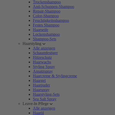
Trockenshampoo
Anti-Schuppen-Shampoo
Repair-Shampoo
Color-Shampoo
Feuchtigkeitsshampoo
Festes Shampoo
Haarseife
Lockenshampoo
Shampoo-Sets
Haarstyling
Alle anzeigen
Schaumfestiger
Hitzeschutz
Haarwachs
Styling Spray
Ansatzspray
Haarcreme & Stylingcreme
Haargel
Haarpuder
Haarspray
Haarstyling-Sets
Sea Salt Spray
Leave-In Pflege
Alle anzeigen
Haaröl