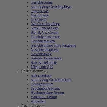
Gesichtscreme
Anti-Aging-Gesichtspflege
Tagescreme
Nachtcreme
Gesichtsöl
24h-Gesichtspflege
Anti-Pickel-Pflege
BB- & CC-Cream
Feuchtigkeitscreme
Gesichtsmasken
Gesichtspflege ohne Parabene
Gesichtspflegesets
Gesichtsspray
Getönte Tagescreme
Hals & Dekolleté
Pflege mit Q10
Gesichtsserum
Alle anzeigen
Anti-Aging-Gesichtsserum
Collagenserum
Feuchtigkeitsserum
Hyaluronsäure-Serum
Vitamin C Serum
Ampullen
Augenpflege