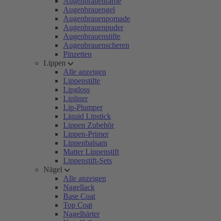
Augenbrauenfarbe
Augenbrauengel
Augenbrauenpomade
Augenbrauenpuder
Augenbrauenstifte
Augenbrauenscheren
Pinzetten
Lippen
Alle anzeigen
Lippenstifte
Lipgloss
Lipliner
Lip-Plumper
Liquid Lipstick
Lippen Zubehör
Lippen-Primer
Lippenbalsam
Matter Lippenstift
Lippenstift-Sets
Nägel
Alle anzeigen
Nagellack
Base Coat
Top Coat
Nagelhärter