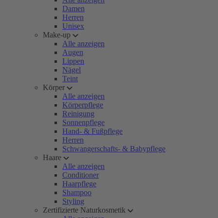
Damen
Herren
Unisex
Make-up
Alle anzeigen
Augen
Lippen
Nägel
Teint
Körper
Alle anzeigen
Körperpflege
Reinigung
Sonnenpflege
Hand- & Fußpflege
Herren
Schwangerschafts- & Babypflege
Haare
Alle anzeigen
Conditioner
Haarpflege
Shampoo
Styling
Zertifizierte Naturkosmetik