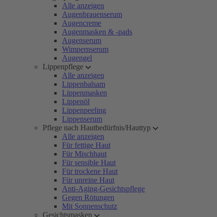
Alle anzeigen
Augenbrauenserum
Augencreme
Augenmasken & -pads
Augenserum
Wimpernserum
Augengel
Lippenpflege
Alle anzeigen
Lippenbalsam
Lippenmasken
Lippenöl
Lippenpeeling
Lippenserum
Pflege nach Hautbedürfnis/Hauttyp
Alle anzeigen
Für fettige Haut
Für Mischhaut
Für sensible Haut
Für trockene Haut
Für unreine Haut
Anti-Aging-Gesichtspflege
Gegen Rötungen
Mit Sonnenschutz
Gesichtsmasken