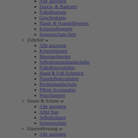
Alle anzeigen
Dusch- & Badesets
Fußpflegesets
Geschenksets
Hand- & Nagelpflegesets
Körperpflegesets
Sonnenschutz-Sets
Zubehör
Alle anzeigen
Körperbürsten
Massagebürsten
Selbstbräungshandschuhe
Fußpflegezubehör
Hand & Fuß-Schmuck
Nagelpflegezubehör
Peelinghandschuhe
Pflege Accessoires
Waschlappen
Sonne & Schutz
Alle anzeigen
After Sun
Selbstbräuner
Sonnenschutz
Haarentfernung
Alle anzeigen