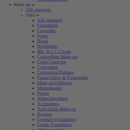
Make-up
Alle anzeigen
Teint
Alle anzeigen
Foundation
Concealer
Puder
Blush
Highlighter
BB- & CC-Cream
Camouflage Make-up
Color Corrector
Contouring
Contouring Paletten
Fixing Spray & Fixierpuder
Make-up Entferner
Mineralpuder
Primer
Abdeckprodukte
Accessoires
Anti-Aging Make-up
Bronzer
Compact-Foundation
Creme-Foundation
Effektprodukte