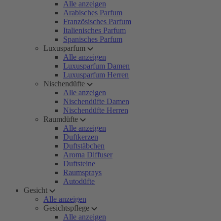
Alle anzeigen
Arabisches Parfum
Französisches Parfum
Italienisches Parfum
Spanisches Parfum
Luxusparfum
Alle anzeigen
Luxusparfum Damen
Luxusparfum Herren
Nischendüfte
Alle anzeigen
Nischendüfte Damen
Nischendüfte Herren
Raumdüfte
Alle anzeigen
Duftkerzen
Duftstäbchen
Aroma Diffuser
Duftsteine
Raumsprays
Autodüfte
Gesicht
Alle anzeigen
Gesichtspflege
Alle anzeigen