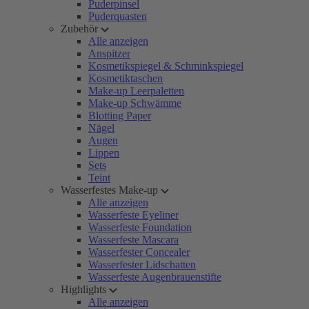
Puderpinsel
Puderquasten
Zubehör
Alle anzeigen
Anspitzer
Kosmetikspiegel & Schminkspiegel
Kosmetiktaschen
Make-up Leerpaletten
Make-up Schwämme
Blotting Paper
Nägel
Augen
Lippen
Sets
Teint
Wasserfestes Make-up
Alle anzeigen
Wasserfeste Eyeliner
Wasserfeste Foundation
Wasserfeste Mascara
Wasserfester Concealer
Wasserfester Lidschatten
Wasserfeste Augenbrauenstifte
Highlights
Alle anzeigen