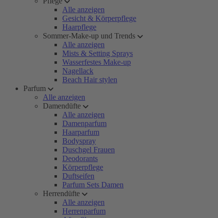
Pflege
Alle anzeigen
Gesicht & Körperpflege
Haarpflege
Sommer-Make-up und Trends
Alle anzeigen
Mists & Setting Sprays
Wasserfestes Make-up
Nagellack
Beach Hair stylen
Parfum
Alle anzeigen
Damendüfte
Alle anzeigen
Damenparfum
Haarparfum
Bodyspray
Duschgel Frauen
Deodorants
Körperpflege
Duftseifen
Parfum Sets Damen
Herrendüfte
Alle anzeigen
Herrenparfum