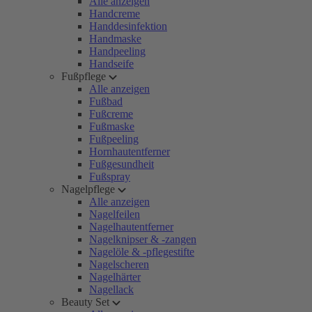
Alle anzeigen
Handcreme
Handdesinfektion
Handmaske
Handpeeling
Handseife
Fußpflege
Alle anzeigen
Fußbad
Fußcreme
Fußmaske
Fußpeeling
Hornhautentferner
Fußgesundheit
Fußspray
Nagelpflege
Alle anzeigen
Nagelfeilen
Nagelhautentferner
Nagelknipser & -zangen
Nagelöle & -pflegestifte
Nagelscheren
Nagelhärter
Nagellack
Beauty Set