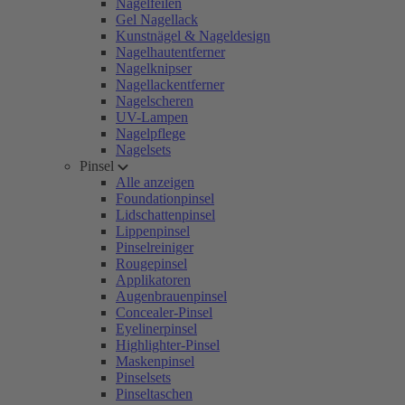
Nagelfeilen
Gel Nagellack
Kunstnägel & Nageldesign
Nagelhautentferner
Nagelknipser
Nagellackentferner
Nagelscheren
UV-Lampen
Nagelpflege
Nagelsets
Pinsel
Alle anzeigen
Foundationpinsel
Lidschattenpinsel
Lippenpinsel
Pinselreiniger
Rougepinsel
Applikatoren
Augenbrauenpinsel
Concealer-Pinsel
Eyelinerpinsel
Highlighter-Pinsel
Maskenpinsel
Pinselsets
Pinseltaschen