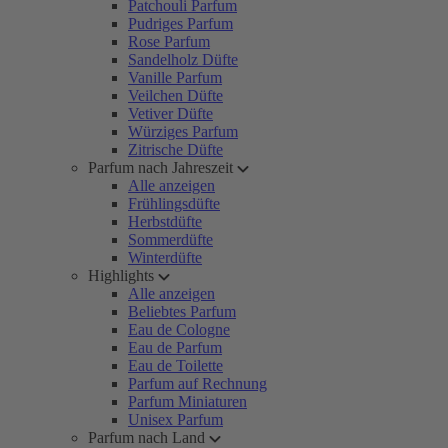
Patchouli Parfum
Pudriges Parfum
Rose Parfum
Sandelholz Düfte
Vanille Parfum
Veilchen Düfte
Vetiver Düfte
Würziges Parfum
Zitrische Düfte
Parfum nach Jahreszeit
Alle anzeigen
Frühlingsdüfte
Herbstdüfte
Sommerdüfte
Winterdüfte
Highlights
Alle anzeigen
Beliebtes Parfum
Eau de Cologne
Eau de Parfum
Eau de Toilette
Parfum auf Rechnung
Parfum Miniaturen
Unisex Parfum
Parfum nach Land