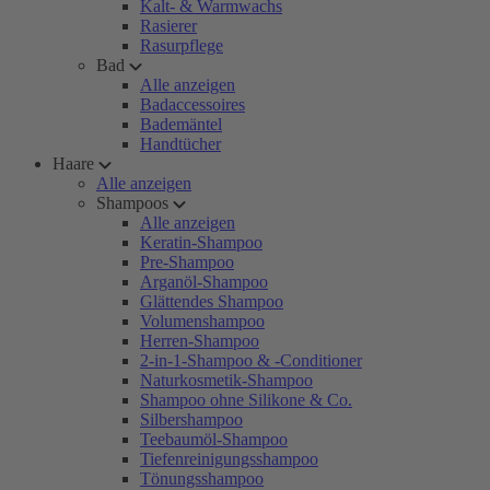
Kalt- & Warmwachs
Rasierer
Rasurpflege
Bad
Alle anzeigen
Badaccessoires
Bademäntel
Handtücher
Haare
Alle anzeigen
Shampoos
Alle anzeigen
Keratin-Shampoo
Pre-Shampoo
Arganöl-Shampoo
Glättendes Shampoo
Volumenshampoo
Herren-Shampoo
2-in-1-Shampoo & -Conditioner
Naturkosmetik-Shampoo
Shampoo ohne Silikone & Co.
Silbershampoo
Teebaumöl-Shampoo
Tiefenreinigungsshampoo
Tönungsshampoo