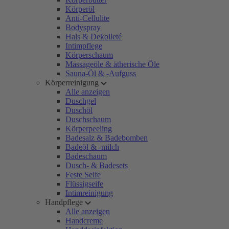
Körperöl
Anti-Cellulite
Bodyspray
Hals & Dekolleté
Intimpflege
Körperschaum
Massageöle & ätherische Öle
Sauna-Öl & -Aufguss
Körperreinigung
Alle anzeigen
Duschgel
Duschöl
Duschschaum
Körperpeeling
Badesalz & Badebomben
Badeöl & -milch
Badeschaum
Dusch- & Badesets
Feste Seife
Flüssigseife
Intimreinigung
Handpflege
Alle anzeigen
Handcreme