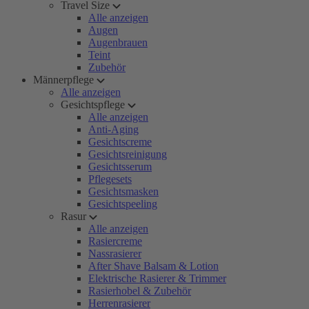
Travel Size
Alle anzeigen
Augen
Augenbrauen
Teint
Zubehör
Männerpflege
Alle anzeigen
Gesichtspflege
Alle anzeigen
Anti-Aging
Gesichtscreme
Gesichtsreinigung
Gesichtsserum
Pflegesets
Gesichtsmasken
Gesichtspeeling
Rasur
Alle anzeigen
Rasiercreme
Nassrasierer
After Shave Balsam & Lotion
Elektrische Rasierer & Trimmer
Rasierhobel & Zubehör
Herrenrasierer