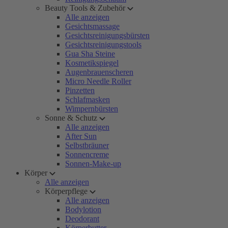
Beauty Tools & Zubehör
Alle anzeigen
Gesichtsmassage
Gesichtsreinigungsbürsten
Gesichtsreinigungstools
Gua Sha Steine
Kosmetikspiegel
Augenbrauenscheren
Micro Needle Roller
Pinzetten
Schlafmasken
Wimpernbürsten
Sonne & Schutz
Alle anzeigen
After Sun
Selbstbräuner
Sonnencreme
Sonnen-Make-up
Körper
Alle anzeigen
Körperpflege
Alle anzeigen
Bodylotion
Deodorant
Körperbutter