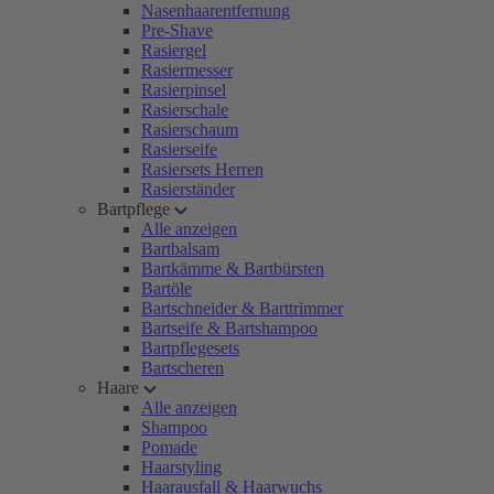
Nasenhaarentfernung
Pre-Shave
Rasiergel
Rasiermesser
Rasierpinsel
Rasierschale
Rasierschaum
Rasierseife
Rasiersets Herren
Rasierständer
Bartpflege
Alle anzeigen
Bartbalsam
Bartkämme & Bartbürsten
Bartöle
Bartschneider & Barttrimmer
Bartseife & Bartshampoo
Bartpflegesets
Bartscheren
Haare
Alle anzeigen
Shampoo
Pomade
Haarstyling
Haarausfall & Haarwuchs