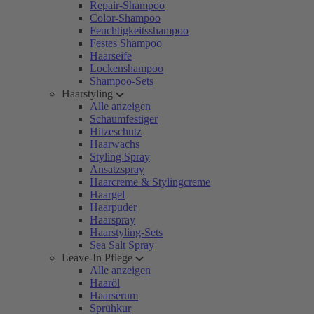
Repair-Shampoo
Color-Shampoo
Feuchtigkeitsshampoo
Festes Shampoo
Haarseife
Lockenshampoo
Shampoo-Sets
Haarstyling
Alle anzeigen
Schaumfestiger
Hitzeschutz
Haarwachs
Styling Spray
Ansatzspray
Haarcreme & Stylingcreme
Haargel
Haarpuder
Haarspray
Haarstyling-Sets
Sea Salt Spray
Leave-In Pflege
Alle anzeigen
Haaröl
Haarserum
Sprühkur