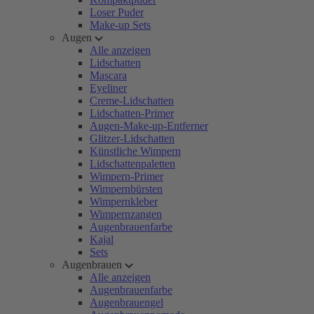
Loser Puder
Make-up Sets
Augen
Alle anzeigen
Lidschatten
Mascara
Eyeliner
Creme-Lidschatten
Lidschatten-Primer
Augen-Make-up-Entferner
Glitzer-Lidschatten
Künstliche Wimpern
Lidschattenpaletten
Wimpern-Primer
Wimpernbürsten
Wimpernkleber
Wimpernzangen
Augenbrauenfarbe
Kajal
Sets
Augenbrauen
Alle anzeigen
Augenbrauenfarbe
Augenbrauengel