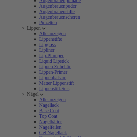
Augenbrauenpomade
Augenbrauenpuder
Augenbrauenstifte
Augenbrauenscheren
Pinzetten
Lippen
Alle anzeigen
Lippenstifte
Lipgloss
Lipliner
Lip-Plumper
Liquid Lipstick
Lippen Zubehör
Lippen-Primer
Lippenbalsam
Matter Lippenstift
Lippenstift-Sets
Nägel
Alle anzeigen
Nagellack
Base Coat
Top Coat
Nagelhärter
Nagelfeilen
Gel Nagellack