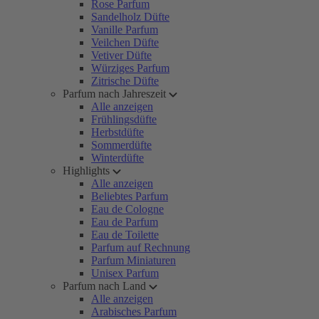
Rose Parfum
Sandelholz Düfte
Vanille Parfum
Veilchen Düfte
Vetiver Düfte
Würziges Parfum
Zitrische Düfte
Parfum nach Jahreszeit
Alle anzeigen
Frühlingsdüfte
Herbstdüfte
Sommerdüfte
Winterdüfte
Highlights
Alle anzeigen
Beliebtes Parfum
Eau de Cologne
Eau de Parfum
Eau de Toilette
Parfum auf Rechnung
Parfum Miniaturen
Unisex Parfum
Parfum nach Land
Alle anzeigen
Arabisches Parfum