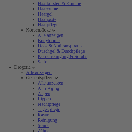
Haarbürsten & Kämme
Haarcreme
Haargel
Haarpaste
Haarpflege
Körperpflege
Alle anzeigen
Bodylotions
Deos & Antitranspirants
Duschgel & Duschpflege
Körperreinigung & Scrubs
Seife
Drogerie
Alle anzeigen
Gesichtspflege
Alle anzeigen
Anti-Aging
Augen
Lippen
Nachtpflege
Tagespflege
Rasur
Reinigung
Sonne
Zähne