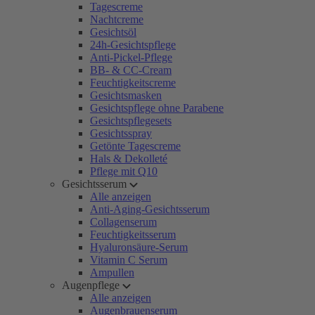
Tagescreme
Nachtcreme
Gesichtsöl
24h-Gesichtspflege
Anti-Pickel-Pflege
BB- & CC-Cream
Feuchtigkeitscreme
Gesichtsmasken
Gesichtspflege ohne Parabene
Gesichtspflegesets
Gesichtsspray
Getönte Tagescreme
Hals & Dekolleté
Pflege mit Q10
Gesichtsserum
Alle anzeigen
Anti-Aging-Gesichtsserum
Collagenserum
Feuchtigkeitsserum
Hyaluronsäure-Serum
Vitamin C Serum
Ampullen
Augenpflege
Alle anzeigen
Augenbrauenserum