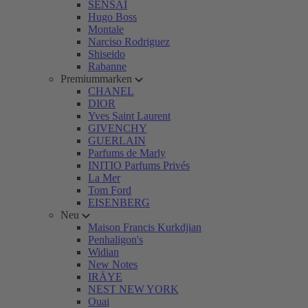
SENSAI
Hugo Boss
Montale
Narciso Rodriguez
Shiseido
Rabanne
Premiummarken
CHANEL
DIOR
Yves Saint Laurent
GIVENCHY
GUERLAIN
Parfums de Marly
INITIO Parfums Privés
La Mer
Tom Ford
EISENBERG
Neu
Maison Francis Kurkdjian
Penhaligon's
Widian
New Notes
IRÄYE
NEST NEW YORK
Ouai