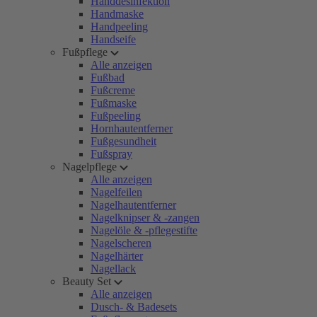
Handdesinfektion
Handmaske
Handpeeling
Handseife
Fußpflege
Alle anzeigen
Fußbad
Fußcreme
Fußmaske
Fußpeeling
Hornhautentferner
Fußgesundheit
Fußspray
Nagelpflege
Alle anzeigen
Nagelfeilen
Nagelhautentferner
Nagelknipser & -zangen
Nagelöle & -pflegestifte
Nagelscheren
Nagelhärter
Nagellack
Beauty Set
Alle anzeigen
Dusch- & Badesets