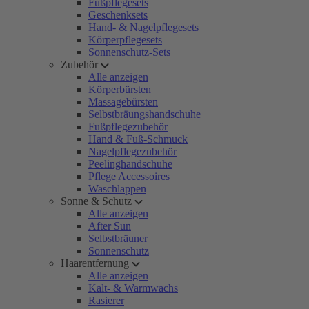
Fußpflegesets
Geschenksets
Hand- & Nagelpflegesets
Körperpflegesets
Sonnenschutz-Sets
Zubehör
Alle anzeigen
Körperbürsten
Massagebürsten
Selbstbräungshandschuhe
Fußpflegezubehör
Hand & Fuß-Schmuck
Nagelpflegezubehör
Peelinghandschuhe
Pflege Accessoires
Waschlappen
Sonne & Schutz
Alle anzeigen
After Sun
Selbstbräuner
Sonnenschutz
Haarentfernung
Alle anzeigen
Kalt- & Warmwachs
Rasierer