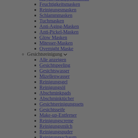
Feuchtigkeitsmasken
Reinigungsmasken
Schlammmasken
Tuchmasken
Anti-Aging-Masken
Anti-Pickel-Masken
Glow Masken
Mitesser-Masken
Overnight Maske
Gesichtsreinigung
Alle anzeigen
Gesichtspeeling
Gesichtswasser
Mizellenwasser
Reinigungsgel
Reinigungsöl
Abschminkpads
Abschminktücher
Gesichtsreinigungssets
Gesichtsseife
Make-up-Entferner
Reinigungscreme
Reinigungsmilch
Reinigungspuder
Reinigungsschaum