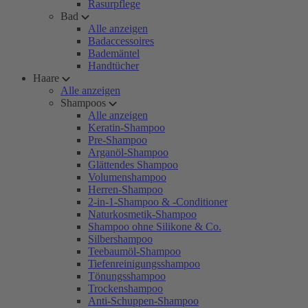
Rasurpflege
Bad
Alle anzeigen
Badaccessoires
Bademäntel
Handtücher
Haare
Alle anzeigen
Shampoos
Alle anzeigen
Keratin-Shampoo
Pre-Shampoo
Arganöl-Shampoo
Glättendes Shampoo
Volumenshampoo
Herren-Shampoo
2-in-1-Shampoo & -Conditioner
Naturkosmetik-Shampoo
Shampoo ohne Silikone & Co.
Silbershampoo
Teebaumöl-Shampoo
Tiefenreinigungsshampoo
Tönungsshampoo
Trockenshampoo
Anti-Schuppen-Shampoo