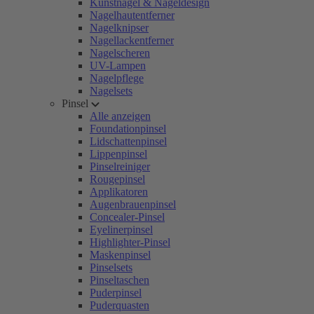
Kunstnägel & Nageldesign
Nagelhautentferner
Nagelknipser
Nagellackentferner
Nagelscheren
UV-Lampen
Nagelpflege
Nagelsets
Pinsel
Alle anzeigen
Foundationpinsel
Lidschattenpinsel
Lippenpinsel
Pinselreiniger
Rougepinsel
Applikatoren
Augenbrauenpinsel
Concealer-Pinsel
Eyelinerpinsel
Highlighter-Pinsel
Maskenpinsel
Pinselsets
Pinseltaschen
Puderpinsel
Puderquasten