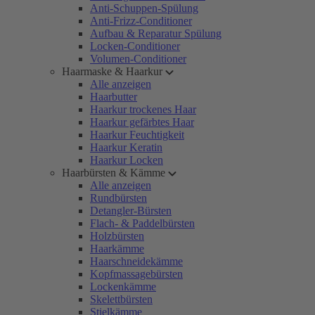
Anti-Schuppen-Spülung
Anti-Frizz-Conditioner
Aufbau & Reparatur Spülung
Locken-Conditioner
Volumen-Conditioner
Haarmaske & Haarkur
Alle anzeigen
Haarbutter
Haarkur trockenes Haar
Haarkur gefärbtes Haar
Haarkur Feuchtigkeit
Haarkur Keratin
Haarkur Locken
Haarbürsten & Kämme
Alle anzeigen
Rundbürsten
Detangler-Bürsten
Flach- & Paddelbürsten
Holzbürsten
Haarkämme
Haarschneidekämme
Kopfmassagebürsten
Lockenkämme
Skelettbürsten
Stielkämme