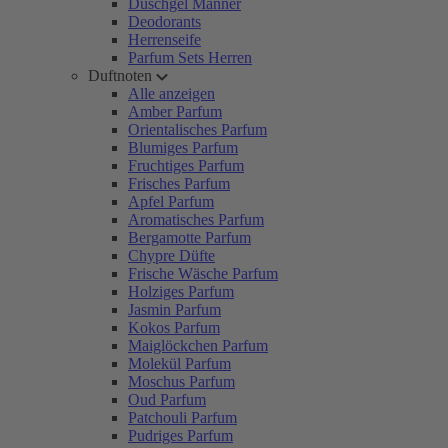
Duschgel Männer
Deodorants
Herrenseife
Parfum Sets Herren
Duftnoten
Alle anzeigen
Amber Parfum
Orientalisches Parfum
Blumiges Parfum
Fruchtiges Parfum
Frisches Parfum
Apfel Parfum
Aromatisches Parfum
Bergamotte Parfum
Chypre Düfte
Frische Wäsche Parfum
Holziges Parfum
Jasmin Parfum
Kokos Parfum
Maiglöckchen Parfum
Molekül Parfum
Moschus Parfum
Oud Parfum
Patchouli Parfum
Pudriges Parfum