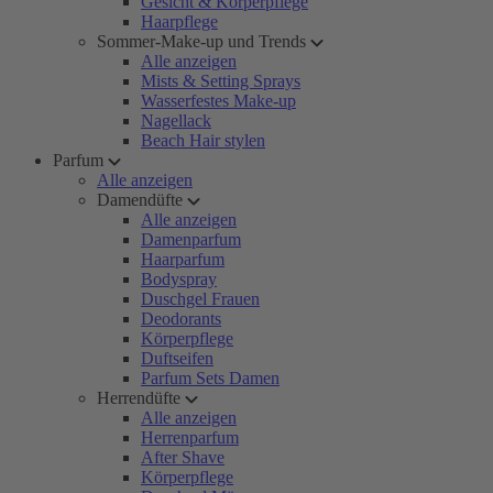
Gesicht & Körperpflege
Haarpflege
Sommer-Make-up und Trends
Alle anzeigen
Mists & Setting Sprays
Wasserfestes Make-up
Nagellack
Beach Hair stylen
Parfum
Alle anzeigen
Damendüfte
Alle anzeigen
Damenparfum
Haarparfum
Bodyspray
Duschgel Frauen
Deodorants
Körperpflege
Duftseifen
Parfum Sets Damen
Herrendüfte
Alle anzeigen
Herrenparfum
After Shave
Körperpflege