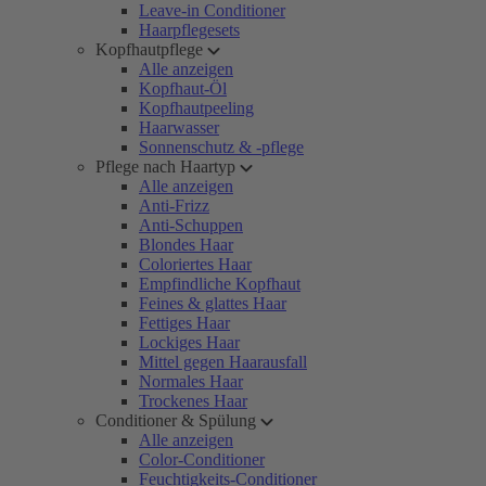
Leave-in Conditioner
Haarpflegesets
Kopfhautpflege
Alle anzeigen
Kopfhaut-Öl
Kopfhautpeeling
Haarwasser
Sonnenschutz & -pflege
Pflege nach Haartyp
Alle anzeigen
Anti-Frizz
Anti-Schuppen
Blondes Haar
Coloriertes Haar
Empfindliche Kopfhaut
Feines & glattes Haar
Fettiges Haar
Lockiges Haar
Mittel gegen Haarausfall
Normales Haar
Trockenes Haar
Conditioner & Spülung
Alle anzeigen
Color-Conditioner
Feuchtigkeits-Conditioner