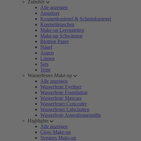
Zubehör
Alle anzeigen
Anspitzer
Kosmetikspiegel & Schminkspiegel
Kosmetiktaschen
Make-up Leerpaletten
Make-up Schwämme
Blotting Paper
Nägel
Augen
Lippen
Sets
Teint
Wasserfestes Make-up
Alle anzeigen
Wasserfeste Eyeliner
Wasserfeste Foundation
Wasserfeste Mascara
Wasserfester Concealer
Wasserfester Lidschatten
Wasserfeste Augenbrauenstifte
Highlights
Alle anzeigen
Glow Make-up
Veganes Make-up