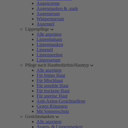
Augencreme
Augenmasken & -pads
Augenserum
Wimpernserum
Augengel
Lippenpflege
Alle anzeigen
Lippenbalsam
Lippenmasken
Lippenöl
Lippenpeeling
Lippenserum
Pflege nach Hautbedürfnis/Hauttyp
Alle anzeigen
Für fettige Haut
Für Mischhaut
Für sensible Haut
Für trockene Haut
Für unreine Haut
Anti-Aging-Gesichtspflege
Gegen Rötungen
Mit Sonnenschutz
Gesichtsmasken
Alle anzeigen
Augen- & Lippenmasken