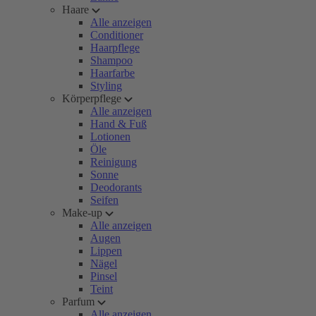
Haare
Alle anzeigen
Conditioner
Haarpflege
Shampoo
Haarfarbe
Styling
Körperpflege
Alle anzeigen
Hand & Fuß
Lotionen
Öle
Reinigung
Sonne
Deodorants
Seifen
Make-up
Alle anzeigen
Augen
Lippen
Nägel
Pinsel
Teint
Parfum
Alle anzeigen