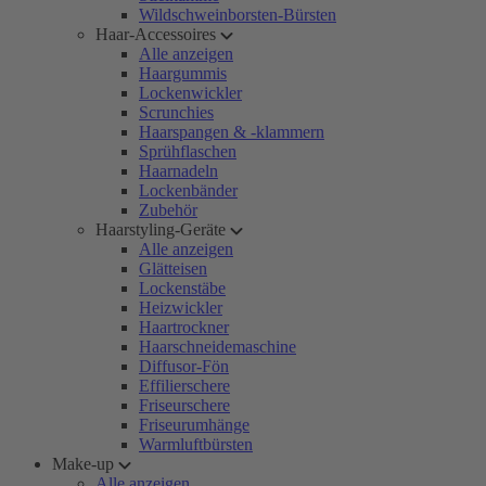
Wildschweinborsten-Bürsten
Haar-Accessoires
Alle anzeigen
Haargummis
Lockenwickler
Scrunchies
Haarspangen & -klammern
Sprühflaschen
Haarnadeln
Lockenbänder
Zubehör
Haarstyling-Geräte
Alle anzeigen
Glätteisen
Lockenstäbe
Heizwickler
Haartrockner
Haarschneidemaschine
Diffusor-Fön
Effilierschere
Friseurschere
Friseurumhänge
Warmluftbürsten
Make-up
Alle anzeigen