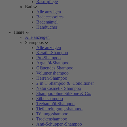
Rasurpflege
Bad
Alle anzeigen
Badaccessoires
Bademäntel
Handtücher
Haare
Alle anzeigen
Shampoos
Alle anzeigen
Keratin-Shampoo
Pre-Shampoo
Arganöl-Shampoo
Glättendes Shampoo
Volumenshampoo
Herren-Shampoo
2-in-1-Shampoo & -Conditioner
Naturkosmetik-Shampoo
Shampoo ohne Silikone & Co.
Silbershampoo
Teebaumöl-Shampoo
Tiefenreinigungsshampoo
Tönungsshampoo
Trockenshampoo
Anti-Schuppen-Shampoo