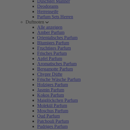
Duschgel Männer
Deodorants
Herrenseife
Parfum Sets Herren
Duftnoten
Alle anzeigen
Amber Parfum
Orientalisches Parfum
Blumiges Parfum
Fruchtiges Parfum
Frisches Parfum
Apfel Parfum
Aromatisches Parfum
Bergamotte Parfum
Chypre Düfte
Frische Wäsche Parfum
Holziges Parfum
Jasmin Parfum
Kokos Parfum
Maiglöckchen Parfum
Molekül Parfum
Moschus Parfum
Oud Parfum
Patchouli Parfum
Pudriges Parfum