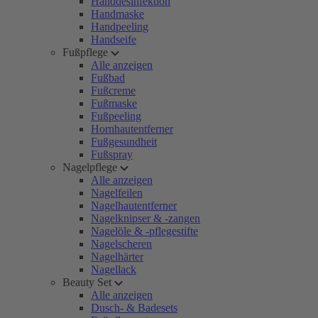
Handdesinfektion
Handmaske
Handpeeling
Handseife
Fußpflege
Alle anzeigen
Fußbad
Fußcreme
Fußmaske
Fußpeeling
Hornhautentferner
Fußgesundheit
Fußspray
Nagelpflege
Alle anzeigen
Nagelfeilen
Nagelhautentferner
Nagelknipser & -zangen
Nagelöle & -pflegestifte
Nagelscheren
Nagelhärter
Nagellack
Beauty Set
Alle anzeigen
Dusch- & Badesets