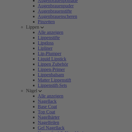
Augenbrauenpomade
Augenbrauenpuder
Augenbrauenstifte
Augenbrauenscheren
Pinzetten
Lippen
Alle anzeigen
Lippenstifte
Lipgloss
Lipliner
Lip-Plumper
Liquid Lipstick
Lippen Zubehör
Lippen-Primer
Lippenbalsam
Matter Lippenstift
Lippenstift-Sets
Nägel
Alle anzeigen
Nagellack
Base Coat
Top Coat
Nagelhärter
Nagelfeilen
Gel Nagellack