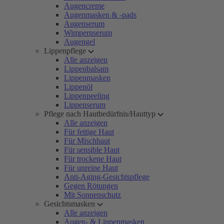
Augencreme
Augenmasken & -pads
Augenserum
Wimpernserum
Augengel
Lippenpflege
Alle anzeigen
Lippenbalsam
Lippenmasken
Lippenöl
Lippenpeeling
Lippenserum
Pflege nach Hautbedürfnis/Hauttyp
Alle anzeigen
Für fettige Haut
Für Mischhaut
Für sensible Haut
Für trockene Haut
Für unreine Haut
Anti-Aging-Gesichtspflege
Gegen Rötungen
Mit Sonnenschutz
Gesichtsmasken
Alle anzeigen
Augen- & Lippenmasken