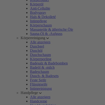
Körperöl
Anti-Cellulite
Bodyspray
Hals & Dekolleté
Intimpflege
Körperschaum
Massageöle & ätherische Öle
Sauna-Öl & -Aufguss
Körperreinigung
Alle anzeigen
Duschgel
Duschöl
Duschschaum
Körperpeeling
Badesalz & Badebomben
Badeöl & -milch
Badeschaum
Dusch- & Badesets
Feste Seife
Flüssigseife
Intimreinigung
Handpflege
Alle anzeigen
Handcreme