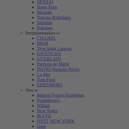
SENSAI
Hugo Boss
Montale
Narciso Rodriguez
Shiseido
Rabanne
Premiummarken
CHANEL
DIOR
Yves Saint Laurent
GIVENCHY
GUERLAIN
Parfums de Marly
INITIO Parfums Privés
La Mer
Tom Ford
EISENBERG
Neu
Maison Francis Kurkdjian
Penhaligon's
Widian
New Notes
IRÄYE
NEST NEW YORK
Ouai