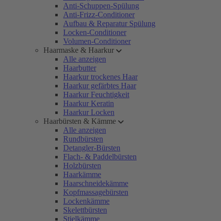
Anti-Schuppen-Spülung
Anti-Frizz-Conditioner
Aufbau & Reparatur Spülung
Locken-Conditioner
Volumen-Conditioner
Haarmaske & Haarkur
Alle anzeigen
Haarbutter
Haarkur trockenes Haar
Haarkur gefärbtes Haar
Haarkur Feuchtigkeit
Haarkur Keratin
Haarkur Locken
Haarbürsten & Kämme
Alle anzeigen
Rundbürsten
Detangler-Bürsten
Flach- & Paddelbürsten
Holzbürsten
Haarkämme
Haarschneidekämme
Kopfmassagebürsten
Lockenkämme
Skelettbürsten
Stielkämme