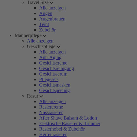
Travel Size
Alle anzeigen
Augen
Augenbrauen
Teint
Zubehör
Männerpflege
Alle anzeigen
Gesichtspflege
Alle anzeigen
Anti-Aging
Gesichtscreme
Gesichtsreinigung
Gesichtsserum
Pflegesets
Gesichtsmasken
Gesichtspeeling
Rasur
Alle anzeigen
Rasiercreme
Nassrasierer
After Shave Balsam & Lotion
Elektrische Rasierer & Trimmer
Rasierhobel & Zubehör
Herrenrasierer