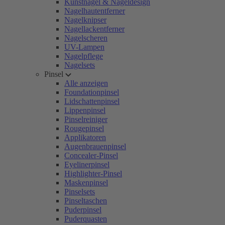
Kunstnägel & Nageldesign
Nagelhautentferner
Nagelknipser
Nagellackentferner
Nagelscheren
UV-Lampen
Nagelpflege
Nagelsets
Pinsel
Alle anzeigen
Foundationpinsel
Lidschattenpinsel
Lippenpinsel
Pinselreiniger
Rougepinsel
Applikatoren
Augenbrauenpinsel
Concealer-Pinsel
Eyelinerpinsel
Highlighter-Pinsel
Maskenpinsel
Pinselsets
Pinseltaschen
Puderpinsel
Puderquasten