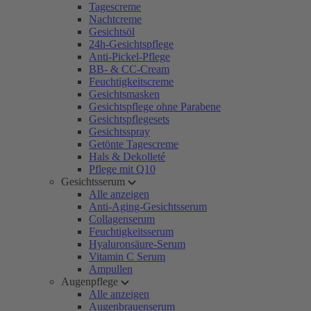
Tagescreme
Nachtcreme
Gesichtsöl
24h-Gesichtspflege
Anti-Pickel-Pflege
BB- & CC-Cream
Feuchtigkeitscreme
Gesichtsmasken
Gesichtspflege ohne Parabene
Gesichtspflegesets
Gesichtsspray
Getönte Tagescreme
Hals & Dekolleté
Pflege mit Q10
Gesichtsserum
Alle anzeigen
Anti-Aging-Gesichtsserum
Collagenserum
Feuchtigkeitsserum
Hyaluronsäure-Serum
Vitamin C Serum
Ampullen
Augenpflege
Alle anzeigen
Augenbrauenserum