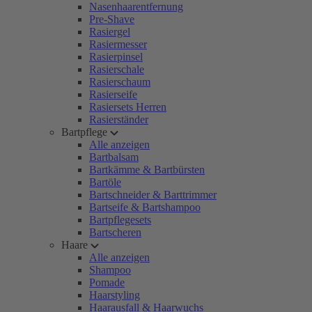
Nasenhaarentfernung
Pre-Shave
Rasiergel
Rasiermesser
Rasierpinsel
Rasierschale
Rasierschaum
Rasierseife
Rasiersets Herren
Rasierständer
Bartpflege
Alle anzeigen
Bartbalsam
Bartkämme & Bartbürsten
Bartöle
Bartschneider & Barttrimmer
Bartseife & Bartshampoo
Bartpflegesets
Bartscheren
Haare
Alle anzeigen
Shampoo
Pomade
Haarstyling
Haarausfall & Haarwuchs