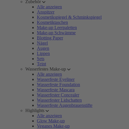
Zubehör
Alle anzeigen
Anspitzer
Kosmetikspiegel & Schminkspiegel
Kosmetiktaschen
Make-up Leerpaletten
Make-up Schwämme
Blotting Paper
Nägel
Augen
Lippen
Sets
Teint
Wasserfestes Make-up
Alle anzeigen
Wasserfeste Eyeliner
Wasserfeste Foundation
Wasserfeste Mascara
Wasserfester Concealer
Wasserfester Lidschatten
Wasserfeste Augenbrauenstifte
Highlights
Alle anzeigen
Glow Make-up
Veganes Make-up