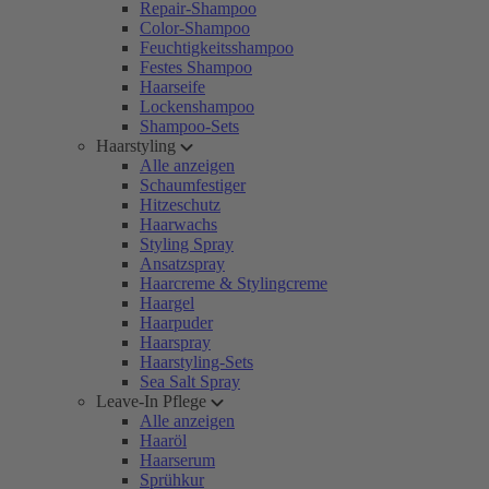
Repair-Shampoo
Color-Shampoo
Feuchtigkeitsshampoo
Festes Shampoo
Haarseife
Lockenshampoo
Shampoo-Sets
Haarstyling
Alle anzeigen
Schaumfestiger
Hitzeschutz
Haarwachs
Styling Spray
Ansatzspray
Haarcreme & Stylingcreme
Haargel
Haarpuder
Haarspray
Haarstyling-Sets
Sea Salt Spray
Leave-In Pflege
Alle anzeigen
Haaröl
Haarserum
Sprühkur