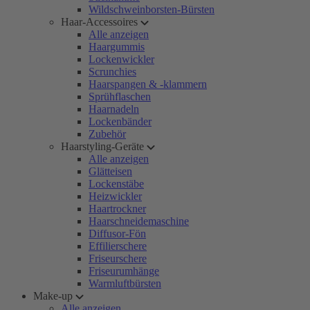
Wildschweinborsten-Bürsten
Haar-Accessoires
Alle anzeigen
Haargummis
Lockenwickler
Scrunchies
Haarspangen & -klammern
Sprühflaschen
Haarnadeln
Lockenbänder
Zubehör
Haarstyling-Geräte
Alle anzeigen
Glätteisen
Lockenstäbe
Heizwickler
Haartrockner
Haarschneidemaschine
Diffusor-Fön
Effilierschere
Friseurschere
Friseurumhänge
Warmluftbürsten
Make-up
Alle anzeigen