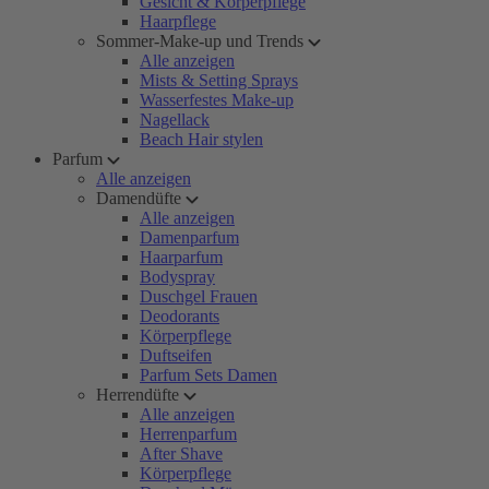
Gesicht & Körperpflege
Haarpflege
Sommer-Make-up und Trends
Alle anzeigen
Mists & Setting Sprays
Wasserfestes Make-up
Nagellack
Beach Hair stylen
Parfum
Alle anzeigen
Damendüfte
Alle anzeigen
Damenparfum
Haarparfum
Bodyspray
Duschgel Frauen
Deodorants
Körperpflege
Duftseifen
Parfum Sets Damen
Herrendüfte
Alle anzeigen
Herrenparfum
After Shave
Körperpflege