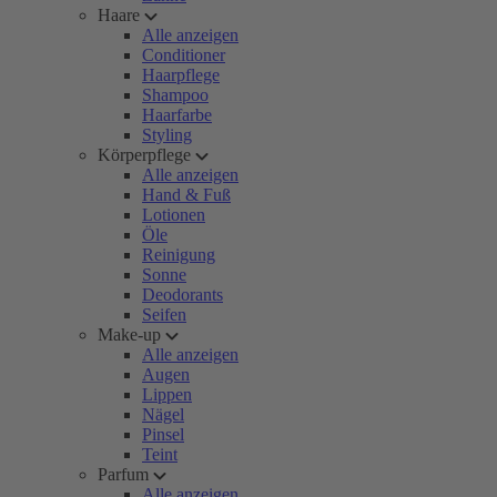
Haare
Alle anzeigen
Conditioner
Haarpflege
Shampoo
Haarfarbe
Styling
Körperpflege
Alle anzeigen
Hand & Fuß
Lotionen
Öle
Reinigung
Sonne
Deodorants
Seifen
Make-up
Alle anzeigen
Augen
Lippen
Nägel
Pinsel
Teint
Parfum
Alle anzeigen