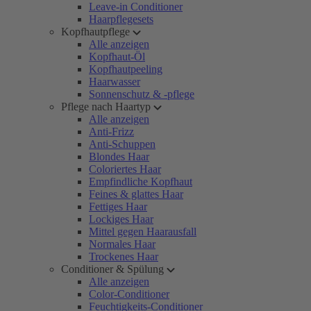
Leave-in Conditioner
Haarpflegesets
Kopfhautpflege
Alle anzeigen
Kopfhaut-Öl
Kopfhautpeeling
Haarwasser
Sonnenschutz & -pflege
Pflege nach Haartyp
Alle anzeigen
Anti-Frizz
Anti-Schuppen
Blondes Haar
Coloriertes Haar
Empfindliche Kopfhaut
Feines & glattes Haar
Fettiges Haar
Lockiges Haar
Mittel gegen Haarausfall
Normales Haar
Trockenes Haar
Conditioner & Spülung
Alle anzeigen
Color-Conditioner
Feuchtigkeits-Conditioner