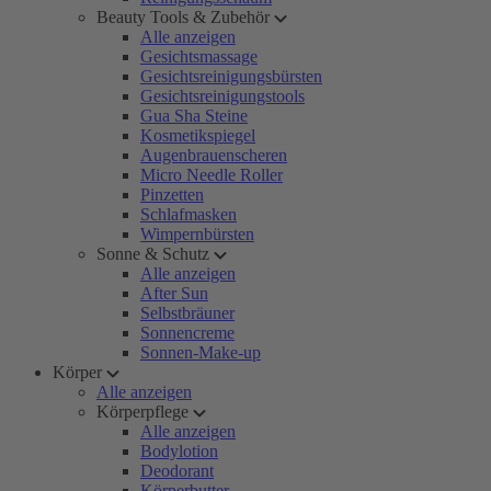
Beauty Tools & Zubehör
Alle anzeigen
Gesichtsmassage
Gesichtsreinigungsbürsten
Gesichtsreinigungstools
Gua Sha Steine
Kosmetikspiegel
Augenbrauenscheren
Micro Needle Roller
Pinzetten
Schlafmasken
Wimpernbürsten
Sonne & Schutz
Alle anzeigen
After Sun
Selbstbräuner
Sonnencreme
Sonnen-Make-up
Körper
Alle anzeigen
Körperpflege
Alle anzeigen
Bodylotion
Deodorant
Körperbutter