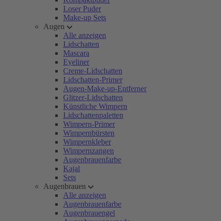
Loser Puder
Make-up Sets
Augen
Alle anzeigen
Lidschatten
Mascara
Eyeliner
Creme-Lidschatten
Lidschatten-Primer
Augen-Make-up-Entferner
Glitzer-Lidschatten
Künstliche Wimpern
Lidschattenpaletten
Wimpern-Primer
Wimpernbürsten
Wimpernkleber
Wimpernzangen
Augenbrauenfarbe
Kajal
Sets
Augenbrauen
Alle anzeigen
Augenbrauenfarbe
Augenbrauengel