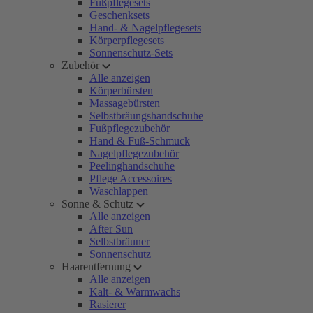
Fußpflegesets
Geschenksets
Hand- & Nagelpflegesets
Körperpflegesets
Sonnenschutz-Sets
Zubehör
Alle anzeigen
Körperbürsten
Massagebürsten
Selbstbräungshandschuhe
Fußpflegezubehör
Hand & Fuß-Schmuck
Nagelpflegezubehör
Peelinghandschuhe
Pflege Accessoires
Waschlappen
Sonne & Schutz
Alle anzeigen
After Sun
Selbstbräuner
Sonnenschutz
Haarentfernung
Alle anzeigen
Kalt- & Warmwachs
Rasierer