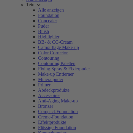
Teint
Alle anzeigen
Foundation
Concealer
Puder
Blush
Highlighter
BB- & CC-Cream
Camouflage Make-up
Color Corrector
Contouring
Contouring Paletten
Fixing Spray & Fixierpuder
Make-up Entferner
Mineralpuder
Primer
Abdeckprodukte
Accessoires
Anti-Aging Make-up
Bronzer
Compact-Foundation
Creme-Foundation
Effektprodukte
Flüssige Foundation
Kompaktpuder