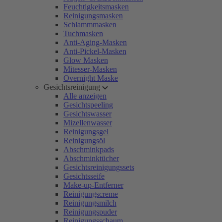
Feuchtigkeitsmasken
Reinigungsmasken
Schlammmasken
Tuchmasken
Anti-Aging-Masken
Anti-Pickel-Masken
Glow Masken
Mitesser-Masken
Overnight Maske
Gesichtsreinigung
Alle anzeigen
Gesichtspeeling
Gesichtswasser
Mizellenwasser
Reinigungsgel
Reinigungsöl
Abschminkpads
Abschminktücher
Gesichtsreinigungssets
Gesichtsseife
Make-up-Entferner
Reinigungscreme
Reinigungsmilch
Reinigungspuder
Reinigungsschaum