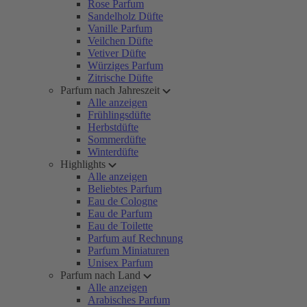
Rose Parfum
Sandelholz Düfte
Vanille Parfum
Veilchen Düfte
Vetiver Düfte
Würziges Parfum
Zitrische Düfte
Parfum nach Jahreszeit
Alle anzeigen
Frühlingsdüfte
Herbstdüfte
Sommerdüfte
Winterdüfte
Highlights
Alle anzeigen
Beliebtes Parfum
Eau de Cologne
Eau de Parfum
Eau de Toilette
Parfum auf Rechnung
Parfum Miniaturen
Unisex Parfum
Parfum nach Land
Alle anzeigen
Arabisches Parfum