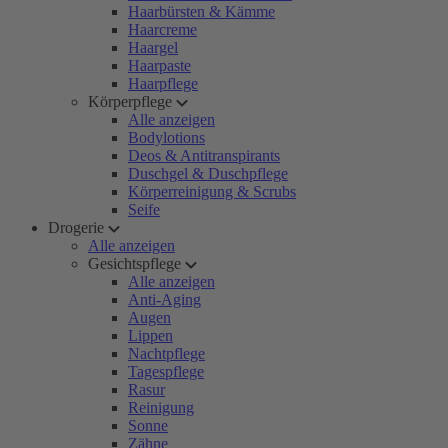
Haarbürsten & Kämme
Haarcreme
Haargel
Haarpaste
Haarpflege
Körperpflege
Alle anzeigen
Bodylotions
Deos & Antitranspirants
Duschgel & Duschpflege
Körperreinigung & Scrubs
Seife
Drogerie
Alle anzeigen
Gesichtspflege
Alle anzeigen
Anti-Aging
Augen
Lippen
Nachtpflege
Tagespflege
Rasur
Reinigung
Sonne
Zähne