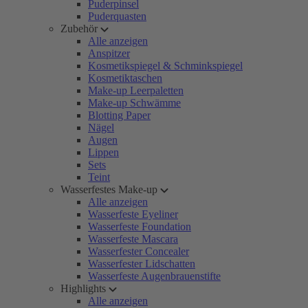
Puderpinsel
Puderquasten
Zubehör
Alle anzeigen
Anspitzer
Kosmetikspiegel & Schminkspiegel
Kosmetiktaschen
Make-up Leerpaletten
Make-up Schwämme
Blotting Paper
Nägel
Augen
Lippen
Sets
Teint
Wasserfestes Make-up
Alle anzeigen
Wasserfeste Eyeliner
Wasserfeste Foundation
Wasserfeste Mascara
Wasserfester Concealer
Wasserfester Lidschatten
Wasserfeste Augenbrauenstifte
Highlights
Alle anzeigen