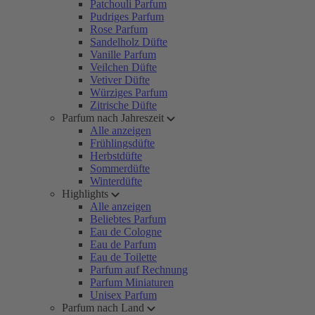
Patchouli Parfum
Pudriges Parfum
Rose Parfum
Sandelholz Düfte
Vanille Parfum
Veilchen Düfte
Vetiver Düfte
Würziges Parfum
Zitrische Düfte
Parfum nach Jahreszeit
Alle anzeigen
Frühlingsdüfte
Herbstdüfte
Sommerdüfte
Winterdüfte
Highlights
Alle anzeigen
Beliebtes Parfum
Eau de Cologne
Eau de Parfum
Eau de Toilette
Parfum auf Rechnung
Parfum Miniaturen
Unisex Parfum
Parfum nach Land