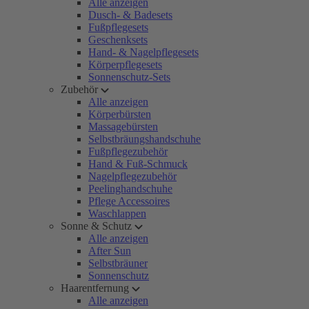
Alle anzeigen
Dusch- & Badesets
Fußpflegesets
Geschenksets
Hand- & Nagelpflegesets
Körperpflegesets
Sonnenschutz-Sets
Zubehör
Alle anzeigen
Körperbürsten
Massagebürsten
Selbstbräungshandschuhe
Fußpflegezubehör
Hand & Fuß-Schmuck
Nagelpflegezubehör
Peelinghandschuhe
Pflege Accessoires
Waschlappen
Sonne & Schutz
Alle anzeigen
After Sun
Selbstbräuner
Sonnenschutz
Haarentfernung
Alle anzeigen