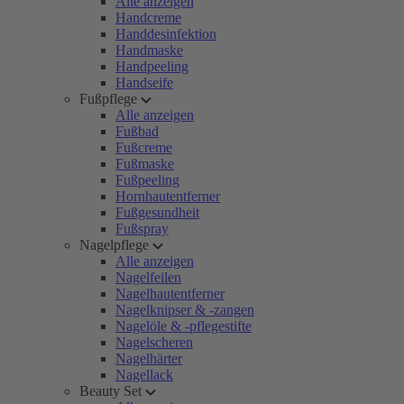
Alle anzeigen
Handcreme
Handdesinfektion
Handmaske
Handpeeling
Handseife
Fußpflege
Alle anzeigen
Fußbad
Fußcreme
Fußmaske
Fußpeeling
Hornhautentferner
Fußgesundheit
Fußspray
Nagelpflege
Alle anzeigen
Nagelfeilen
Nagelhautentferner
Nagelknipser & -zangen
Nagelöle & -pflegestifte
Nagelscheren
Nagelhärter
Nagellack
Beauty Set