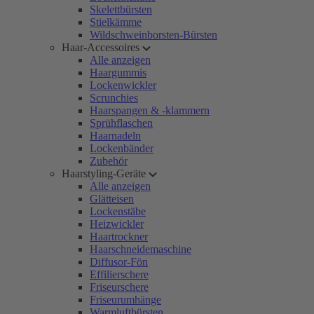
Skelettbürsten
Stielkämme
Wildschweinborsten-Bürsten
Haar-Accessoires
Alle anzeigen
Haargummis
Lockenwickler
Scrunchies
Haarspangen & -klammern
Sprühflaschen
Haarnadeln
Lockenbänder
Zubehör
Haarstyling-Geräte
Alle anzeigen
Glätteisen
Lockenstäbe
Heizwickler
Haartrockner
Haarschneidemaschine
Diffusor-Fön
Effilierschere
Friseurschere
Friseurumhänge
Warmluftbürsten