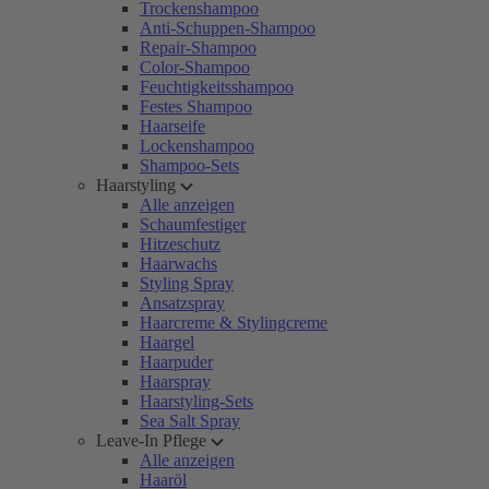
Trockenshampoo
Anti-Schuppen-Shampoo
Repair-Shampoo
Color-Shampoo
Feuchtigkeitsshampoo
Festes Shampoo
Haarseife
Lockenshampoo
Shampoo-Sets
Haarstyling
Alle anzeigen
Schaumfestiger
Hitzeschutz
Haarwachs
Styling Spray
Ansatzspray
Haarcreme & Stylingcreme
Haargel
Haarpuder
Haarspray
Haarstyling-Sets
Sea Salt Spray
Leave-In Pflege
Alle anzeigen
Haaröl