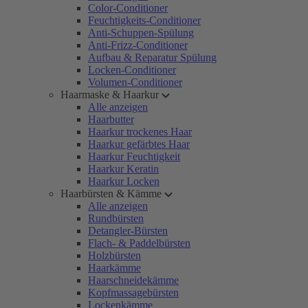
Color-Conditioner
Feuchtigkeits-Conditioner
Anti-Schuppen-Spülung
Anti-Frizz-Conditioner
Aufbau & Reparatur Spülung
Locken-Conditioner
Volumen-Conditioner
Haarmaske & Haarkur
Alle anzeigen
Haarbutter
Haarkur trockenes Haar
Haarkur gefärbtes Haar
Haarkur Feuchtigkeit
Haarkur Keratin
Haarkur Locken
Haarbürsten & Kämme
Alle anzeigen
Rundbürsten
Detangler-Bürsten
Flach- & Paddelbürsten
Holzbürsten
Haarkämme
Haarschneidekämme
Kopfmassagebürsten
Lockenkämme