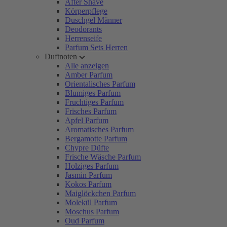
After Shave
Körperpflege
Duschgel Männer
Deodorants
Herrenseife
Parfum Sets Herren
Duftnoten
Alle anzeigen
Amber Parfum
Orientalisches Parfum
Blumiges Parfum
Fruchtiges Parfum
Frisches Parfum
Apfel Parfum
Aromatisches Parfum
Bergamotte Parfum
Chypre Düfte
Frische Wäsche Parfum
Holziges Parfum
Jasmin Parfum
Kokos Parfum
Maiglöckchen Parfum
Molekül Parfum
Moschus Parfum
Oud Parfum