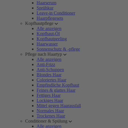
Haarserum
Sprühkur
Leave-in Conditioner
Haarpflegesets
Kopfhautpflege
Alle anzeigen
Kopfhaut-Öl
Kopfhautpeeling
Haarwasser
Sonnenschutz & -pflege
Pflege nach Haartyp
Alle anzeigen
Anti-Frizz
Anti-Schuppen
Blondes Haar
Coloriertes Haar
Empfindliche Kopfhaut
Feines & glattes Haar
Fettiges Haar
Lockiges Haar
Mittel gegen Haarausfall
Normales Haar
Trockenes Haar
Conditioner & Spülung
Alle anzeigen