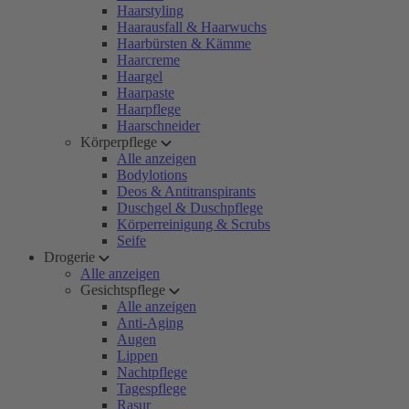
Haarstyling
Haarausfall & Haarwuchs
Haarbürsten & Kämme
Haarcreme
Haargel
Haarpaste
Haarpflege
Haarschneider
Körperpflege
Alle anzeigen
Bodylotions
Deos & Antitranspirants
Duschgel & Duschpflege
Körperreinigung & Scrubs
Seife
Drogerie
Alle anzeigen
Gesichtspflege
Alle anzeigen
Anti-Aging
Augen
Lippen
Nachtpflege
Tagespflege
Rasur