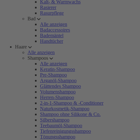
Kalt- & Warmwachs
Rasierer
Rasurpflege
Bad
Alle anzeigen
Badaccessoires
Bademäntel
Handtücher
Haare
Alle anzeigen
Shampoos
Alle anzeigen
Keratin-Shampoo
Pre-Shampoo
Arganöl-Shampoo
Glättendes Shampoo
Volumenshampoo
Herren-Shampoo
2-in-1-Shampoo & -Conditioner
Naturkosmetik-Shampoo
Shampoo ohne Silikone & Co.
Silbershampoo
Teebaumöl-Shampoo
Tiefenreinigungsshampoo
Tönungsshampoo