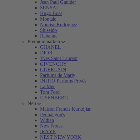
Jean Paul Gaultier
SENSAI
Hugo Boss
Montale
Narciso Rodriguez
Shiseido
Rabanne
Premiummarken
CHANEL
DIOR
Yves Saint Laurent
GIVENCHY
GUERLAIN
Parfums de Marly
INITIO Parfums Privés
La Mer
Tom Ford
EISENBERG
Neu
Maison Francis Kurkdjian
Penhaligon's
Widian
New Notes
IRÄYE
NEST NEW YORK