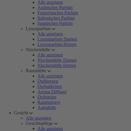
Alle anzeigen
Arabisches Parfum
Französisches Parfum
Italienisches Parfum
Spanisches Parfum
Luxusparfum
Alle anzeigen
Luxusparfum Damen
Luxusparfum Herren
Nischendüfte
Alle anzeigen
Nischendüfte Damen
Nischendüfte Herren
Raumdüfte
Alle anzeigen
Duftkerzen
Duftstäbchen
Aroma Diffuser
Duftsteine
Raumsprays
Autodüfte
Gesicht
Alle anzeigen
Gesichtspflege
Alle anzeigen