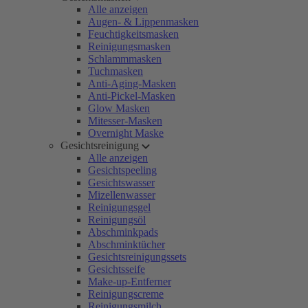
Alle anzeigen
Augen- & Lippenmasken
Feuchtigkeitsmasken
Reinigungsmasken
Schlammmasken
Tuchmasken
Anti-Aging-Masken
Anti-Pickel-Masken
Glow Masken
Mitesser-Masken
Overnight Maske
Gesichtsreinigung
Alle anzeigen
Gesichtspeeling
Gesichtswasser
Mizellenwasser
Reinigungsgel
Reinigungsöl
Abschminkpads
Abschminktücher
Gesichtsreinigungssets
Gesichtsseife
Make-up-Entferner
Reinigungscreme
Reinigungsmilch