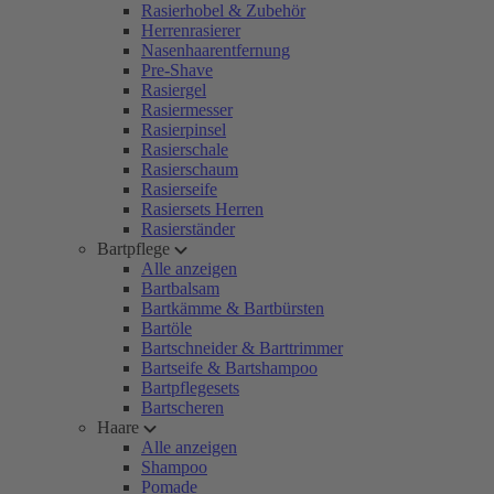
Rasierhobel & Zubehör
Herrenrasierer
Nasenhaarentfernung
Pre-Shave
Rasiergel
Rasiermesser
Rasierpinsel
Rasierschale
Rasierschaum
Rasierseife
Rasiersets Herren
Rasierständer
Bartpflege
Alle anzeigen
Bartbalsam
Bartkämme & Bartbürsten
Bartöle
Bartschneider & Barttrimmer
Bartseife & Bartshampoo
Bartpflegesets
Bartscheren
Haare
Alle anzeigen
Shampoo
Pomade