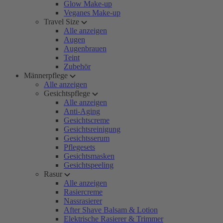
Glow Make-up
Veganes Make-up
Travel Size
Alle anzeigen
Augen
Augenbrauen
Teint
Zubehör
Männerpflege
Alle anzeigen
Gesichtspflege
Alle anzeigen
Anti-Aging
Gesichtscreme
Gesichtsreinigung
Gesichtsserum
Pflegesets
Gesichtsmasken
Gesichtspeeling
Rasur
Alle anzeigen
Rasiercreme
Nassrasierer
After Shave Balsam & Lotion
Elektrische Rasierer & Trimmer