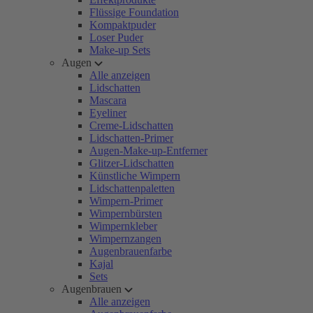
Flüssige Foundation
Kompaktpuder
Loser Puder
Make-up Sets
Augen
Alle anzeigen
Lidschatten
Mascara
Eyeliner
Creme-Lidschatten
Lidschatten-Primer
Augen-Make-up-Entferner
Glitzer-Lidschatten
Künstliche Wimpern
Lidschattenpaletten
Wimpern-Primer
Wimpernbürsten
Wimpernkleber
Wimpernzangen
Augenbrauenfarbe
Kajal
Sets
Augenbrauen
Alle anzeigen