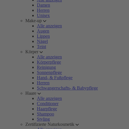
Damen
Herren
Unisex
Make-up
Alle anzeigen
Augen
Lippen
Nägel
Teint
Körper
Alle anzeigen
Körperpflege
Reinigung
Sonnenpflege
Hand- & Fußpflege
Herren
Schwangerschafts- & Babypflege
Haare
Alle anzeigen
Conditioner
Haarpflege
Shampoo
Styling
Zertifizierte Naturkosmetik