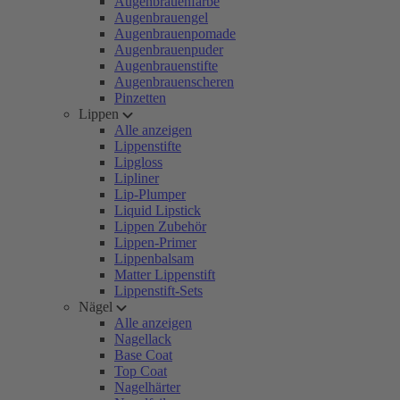
Augenbrauenfarbe
Augenbrauengel
Augenbrauenpomade
Augenbrauenpuder
Augenbrauenstifte
Augenbrauenscheren
Pinzetten
Lippen
Alle anzeigen
Lippenstifte
Lipgloss
Lipliner
Lip-Plumper
Liquid Lipstick
Lippen Zubehör
Lippen-Primer
Lippenbalsam
Matter Lippenstift
Lippenstift-Sets
Nägel
Alle anzeigen
Nagellack
Base Coat
Top Coat
Nagelhärter