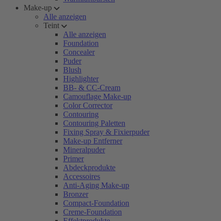
Make-up
Alle anzeigen
Teint
Alle anzeigen
Foundation
Concealer
Puder
Blush
Highlighter
BB- & CC-Cream
Camouflage Make-up
Color Corrector
Contouring
Contouring Paletten
Fixing Spray & Fixierpuder
Make-up Entferner
Mineralpuder
Primer
Abdeckprodukte
Accessoires
Anti-Aging Make-up
Bronzer
Compact-Foundation
Creme-Foundation
Effektprodukte