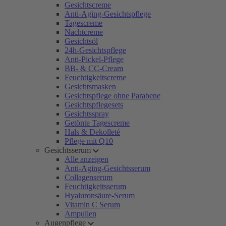
Gesichtscreme
Anti-Aging-Gesichtspflege
Tagescreme
Nachtcreme
Gesichtsöl
24h-Gesichtspflege
Anti-Pickel-Pflege
BB- & CC-Cream
Feuchtigkeitscreme
Gesichtsmasken
Gesichtspflege ohne Parabene
Gesichtspflegesets
Gesichtsspray
Getönte Tagescreme
Hals & Dekolleté
Pflege mit Q10
Gesichtsserum
Alle anzeigen
Anti-Aging-Gesichtsserum
Collagenserum
Feuchtigkeitsserum
Hyaluronsäure-Serum
Vitamin C Serum
Ampullen
Augenpflege