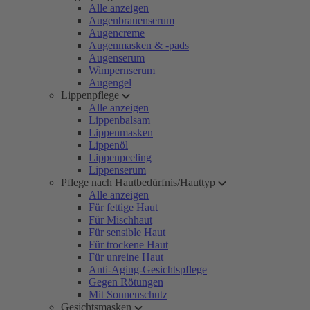
Alle anzeigen
Augenbrauenserum
Augencreme
Augenmasken & -pads
Augenserum
Wimpernserum
Augengel
Lippenpflege
Alle anzeigen
Lippenbalsam
Lippenmasken
Lippenöl
Lippenpeeling
Lippenserum
Pflege nach Hautbedürfnis/Hauttyp
Alle anzeigen
Für fettige Haut
Für Mischhaut
Für sensible Haut
Für trockene Haut
Für unreine Haut
Anti-Aging-Gesichtspflege
Gegen Rötungen
Mit Sonnenschutz
Gesichtsmasken