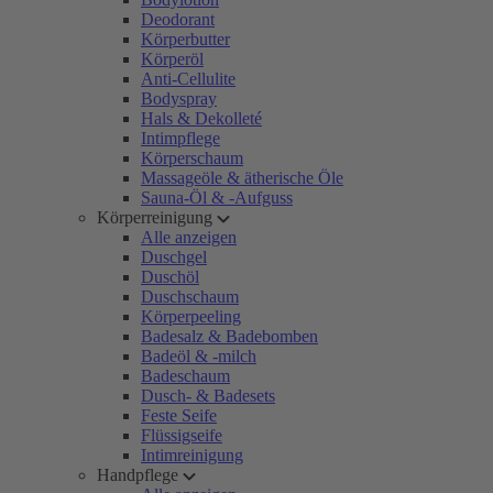
Deodorant
Körperbutter
Körperöl
Anti-Cellulite
Bodyspray
Hals & Dekolleté
Intimpflege
Körperschaum
Massageöle & ätherische Öle
Sauna-Öl & -Aufguss
Körperreinigung
Alle anzeigen
Duschgel
Duschöl
Duschschaum
Körperpeeling
Badesalz & Badebomben
Badeöl & -milch
Badeschaum
Dusch- & Badesets
Feste Seife
Flüssigseife
Intimreinigung
Handpflege