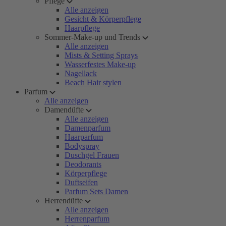
Pflege
Alle anzeigen
Gesicht & Körperpflege
Haarpflege
Sommer-Make-up und Trends
Alle anzeigen
Mists & Setting Sprays
Wasserfestes Make-up
Nagellack
Beach Hair stylen
Parfum
Alle anzeigen
Damendüfte
Alle anzeigen
Damenparfum
Haarparfum
Bodyspray
Duschgel Frauen
Deodorants
Körperpflege
Duftseifen
Parfum Sets Damen
Herrendüfte
Alle anzeigen
Herrenparfum