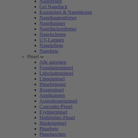
Nagelfeilen
Gel Nagellack
Kunstnägel & Nageldesign
Nagelhautentferner
Nagelknipser
Nagellackentferner
Nagelscheren
UV-Lampen
Nagelpflege
Nagelsets
Pinsel
Alle anzeigen
Foundationpinsel
Lidschattenpinsel
Lippenpinsel
Pinselreiniger
Rougepinsel
Applikatoren
Augenbrauenpinsel
Concealer-Pinsel
Eyelinerpinsel
Highlighter-Pinsel
Maskenpinsel
Pinselsets
Pinseltaschen