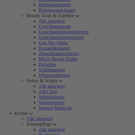
Reinigungspuder
Reinigungsschaum
Beauty Tools & Zubehör
Alle anzeigen
Gesichtsmassage
Gesichtsreinigungsbürsten
Gesichtsreinigungstools
Gua Sha Steine
Kosmetikspiegel
Augenbrauenscheren
Micro Needle Roller
Pinzetten
Schlafmasken
Wimpernbürsten
Sonne & Schutz
Alle anzeigen
After Sun
Selbstbräuner
Sonnencreme
Sonnen-Make-up
Körper
Alle anzeigen
Körperpflege
Alle anzeigen
Bodylotion