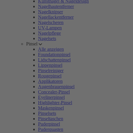
Kunstnägel & Nageldesign
Nagelhautentferner
Nagelknipser
Nagellackentferner
Nagelscheren
UV-Lampen
Nagelpflege
Nagelsets
Pinsel
Alle anzeigen
Foundationpinsel
Lidschattenpinsel
Lippenpinsel
Pinselreiniger
Rougepinsel
Applikatoren
Augenbrauenpinsel
Concealer-Pinsel
Eyelinerpinsel
Highlighter-Pinsel
Maskenpinsel
Pinselsets
Pinseltaschen
Puderpinsel
Puderquasten