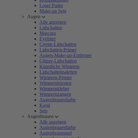
Loser Puder
Make-up Sets
Augen
Alle anzeigen
Lidschatten
Mascara
Eyeliner
Creme-Lidschatten
Lidschatten-Primer
Augen-Make-up-Entferner
Glitzer-Lidschatten
Künstliche Wimpern
Lidschattenpaletten
Wimpern-Primer
Wimpernbürsten
Wimpernkleber
Wimpernzangen
Augenbrauenfarbe
Kajal
Sets
Augenbrauen
Alle anzeigen
Augenbrauenfarbe
Augenbrauengel