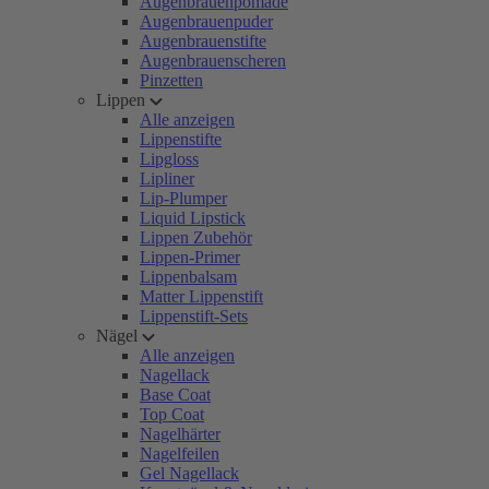
Augenbrauenpomade
Augenbrauenpuder
Augenbrauenstifte
Augenbrauenscheren
Pinzetten
Lippen
Alle anzeigen
Lippenstifte
Lipgloss
Lipliner
Lip-Plumper
Liquid Lipstick
Lippen Zubehör
Lippen-Primer
Lippenbalsam
Matter Lippenstift
Lippenstift-Sets
Nägel
Alle anzeigen
Nagellack
Base Coat
Top Coat
Nagelhärter
Nagelfeilen
Gel Nagellack