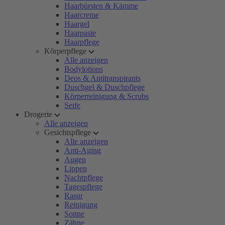
Haarbürsten & Kämme
Haarcreme
Haargel
Haarpaste
Haarpflege
Körperpflege
Alle anzeigen
Bodylotions
Deos & Antitranspirants
Duschgel & Duschpflege
Körperreinigung & Scrubs
Seife
Drogerie
Alle anzeigen
Gesichtspflege
Alle anzeigen
Anti-Aging
Augen
Lippen
Nachtpflege
Tagespflege
Rasur
Reinigung
Sonne
Zähne