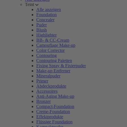
Teint
Alle anzeigen
Foundation
Concealer
Puder
Blush
Highlighter
BB- & CC-Cream
Camouflage Make-up
Color Corrector
Contouring
Contouring Paletten
Fixing Spray & Fixierpuder
Make-up Entferner
Mineralpuder
Primer
Abdeckprodukte
Accessoires
Anti-Aging Make-up
Bronzer
Compact-Foundation
Creme-Foundation
Effektprodukte
Flüssige Foundation
Kompaktpuder