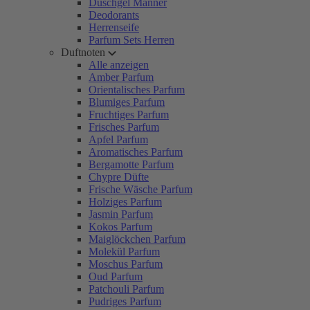
Duschgel Männer
Deodorants
Herrenseife
Parfum Sets Herren
Duftnoten
Alle anzeigen
Amber Parfum
Orientalisches Parfum
Blumiges Parfum
Fruchtiges Parfum
Frisches Parfum
Apfel Parfum
Aromatisches Parfum
Bergamotte Parfum
Chypre Düfte
Frische Wäsche Parfum
Holziges Parfum
Jasmin Parfum
Kokos Parfum
Maiglöckchen Parfum
Molekül Parfum
Moschus Parfum
Oud Parfum
Patchouli Parfum
Pudriges Parfum