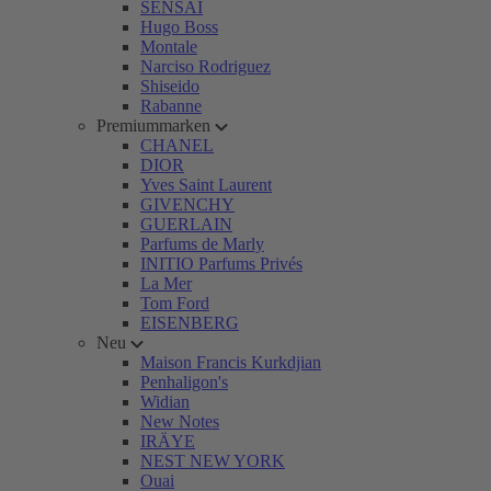
SENSAI
Hugo Boss
Montale
Narciso Rodriguez
Shiseido
Rabanne
Premiummarken
CHANEL
DIOR
Yves Saint Laurent
GIVENCHY
GUERLAIN
Parfums de Marly
INITIO Parfums Privés
La Mer
Tom Ford
EISENBERG
Neu
Maison Francis Kurkdjian
Penhaligon's
Widian
New Notes
IRÄYE
NEST NEW YORK
Ouai