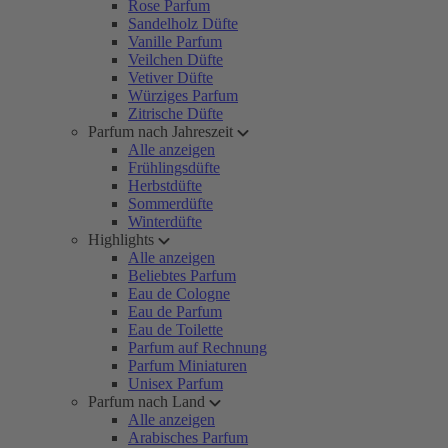
Rose Parfum
Sandelholz Düfte
Vanille Parfum
Veilchen Düfte
Vetiver Düfte
Würziges Parfum
Zitrische Düfte
Parfum nach Jahreszeit
Alle anzeigen
Frühlingsdüfte
Herbstdüfte
Sommerdüfte
Winterdüfte
Highlights
Alle anzeigen
Beliebtes Parfum
Eau de Cologne
Eau de Parfum
Eau de Toilette
Parfum auf Rechnung
Parfum Miniaturen
Unisex Parfum
Parfum nach Land
Alle anzeigen
Arabisches Parfum