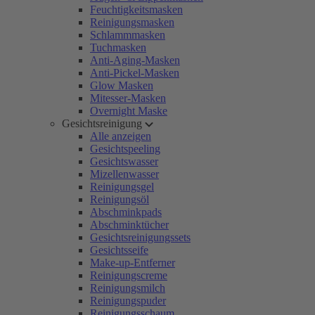
Feuchtigkeitsmasken
Reinigungsmasken
Schlammmasken
Tuchmasken
Anti-Aging-Masken
Anti-Pickel-Masken
Glow Masken
Mitesser-Masken
Overnight Maske
Gesichtsreinigung
Alle anzeigen
Gesichtspeeling
Gesichtswasser
Mizellenwasser
Reinigungsgel
Reinigungsöl
Abschminkpads
Abschminktücher
Gesichtsreinigungssets
Gesichtsseife
Make-up-Entferner
Reinigungscreme
Reinigungsmilch
Reinigungspuder
Reinigungsschaum