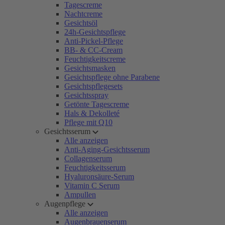
Tagescreme
Nachtcreme
Gesichtsöl
24h-Gesichtspflege
Anti-Pickel-Pflege
BB- & CC-Cream
Feuchtigkeitscreme
Gesichtsmasken
Gesichtspflege ohne Parabene
Gesichtspflegesets
Gesichtsspray
Getönte Tagescreme
Hals & Dekolleté
Pflege mit Q10
Gesichtsserum
Alle anzeigen
Anti-Aging-Gesichtsserum
Collagenserum
Feuchtigkeitsserum
Hyaluronsäure-Serum
Vitamin C Serum
Ampullen
Augenpflege
Alle anzeigen
Augenbrauenserum