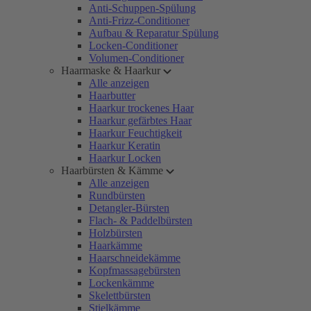
Anti-Schuppen-Spülung
Anti-Frizz-Conditioner
Aufbau & Reparatur Spülung
Locken-Conditioner
Volumen-Conditioner
Haarmaske & Haarkur
Alle anzeigen
Haarbutter
Haarkur trockenes Haar
Haarkur gefärbtes Haar
Haarkur Feuchtigkeit
Haarkur Keratin
Haarkur Locken
Haarbürsten & Kämme
Alle anzeigen
Rundbürsten
Detangler-Bürsten
Flach- & Paddelbürsten
Holzbürsten
Haarkämme
Haarschneidekämme
Kopfmassagebürsten
Lockenkämme
Skelettbürsten
Stielkämme