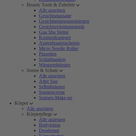
Beauty Tools & Zubehör
Alle anzeigen
Gesichtsmassage
Gesichtsreinigungsbürsten
Gesichtsreinigungstools
Gua Sha Steine
Kosmetikspiegel
Augenbrauenscheren
Micro Needle Roller
Pinzetten
Schlafmasken
Wimpernbürsten
Sonne & Schutz
Alle anzeigen
After Sun
Selbstbräuner
Sonnencreme
Sonnen-Make-up
Körper
Alle anzeigen
Körperpflege
Alle anzeigen
Bodylotion
Deodorant
Körperbutter