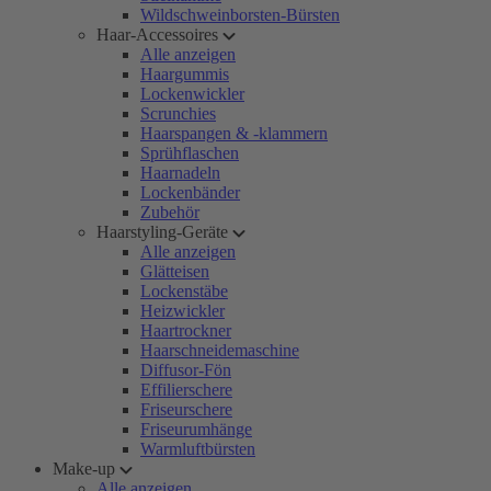
Wildschweinborsten-Bürsten
Haar-Accessoires
Alle anzeigen
Haargummis
Lockenwickler
Scrunchies
Haarspangen & -klammern
Sprühflaschen
Haarnadeln
Lockenbänder
Zubehör
Haarstyling-Geräte
Alle anzeigen
Glätteisen
Lockenstäbe
Heizwickler
Haartrockner
Haarschneidemaschine
Diffusor-Fön
Effilierschere
Friseurschere
Friseurumhänge
Warmluftbürsten
Make-up
Alle anzeigen