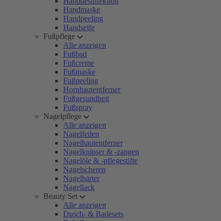
Handdesinfektion
Handmaske
Handpeeling
Handseife
Fußpflege
Alle anzeigen
Fußbad
Fußcreme
Fußmaske
Fußpeeling
Hornhautentferner
Fußgesundheit
Fußspray
Nagelpflege
Alle anzeigen
Nagelfeilen
Nagelhautentferner
Nagelknipser & -zangen
Nagelöle & -pflegestifte
Nagelscheren
Nagelhärter
Nagellack
Beauty Set
Alle anzeigen
Dusch- & Badesets