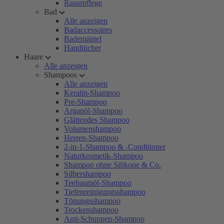
Rasurpflege
Bad
Alle anzeigen
Badaccessoires
Bademäntel
Handtücher
Haare
Alle anzeigen
Shampoos
Alle anzeigen
Keratin-Shampoo
Pre-Shampoo
Arganöl-Shampoo
Glättendes Shampoo
Volumenshampoo
Herren-Shampoo
2-in-1-Shampoo & -Conditioner
Naturkosmetik-Shampoo
Shampoo ohne Silikone & Co.
Silbershampoo
Teebaumöl-Shampoo
Tiefenreinigungsshampoo
Tönungsshampoo
Trockenshampoo
Anti-Schuppen-Shampoo