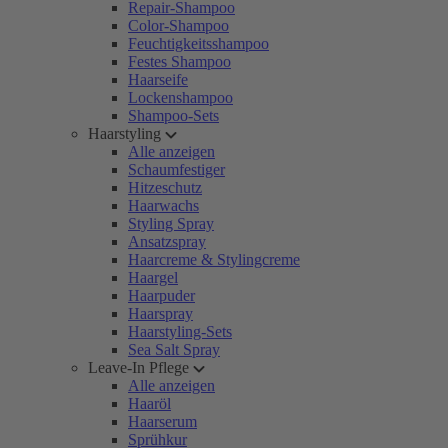
Repair-Shampoo
Color-Shampoo
Feuchtigkeitsshampoo
Festes Shampoo
Haarseife
Lockenshampoo
Shampoo-Sets
Haarstyling
Alle anzeigen
Schaumfestiger
Hitzeschutz
Haarwachs
Styling Spray
Ansatzspray
Haarcreme & Stylingcreme
Haargel
Haarpuder
Haarspray
Haarstyling-Sets
Sea Salt Spray
Leave-In Pflege
Alle anzeigen
Haaröl
Haarserum
Sprühkur