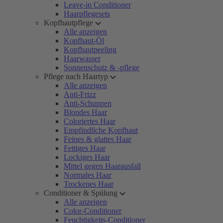
Leave-in Conditioner
Haarpflegesets
Kopfhautpflege
Alle anzeigen
Kopfhaut-Öl
Kopfhautpeeling
Haarwasser
Sonnenschutz & -pflege
Pflege nach Haartyp
Alle anzeigen
Anti-Frizz
Anti-Schuppen
Blondes Haar
Coloriertes Haar
Empfindliche Kopfhaut
Feines & glattes Haar
Fettiges Haar
Lockiges Haar
Mittel gegen Haarausfall
Normales Haar
Trockenes Haar
Conditioner & Spülung
Alle anzeigen
Color-Conditioner
Feuchtigkeits-Conditioner