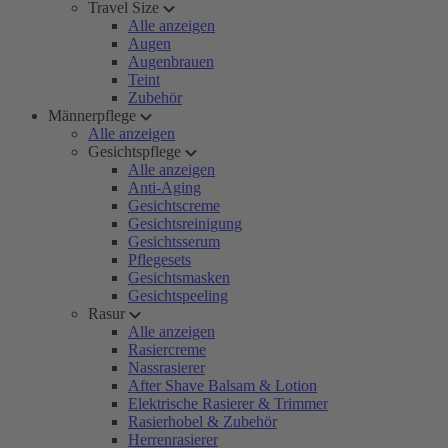
Travel Size
Alle anzeigen
Augen
Augenbrauen
Teint
Zubehör
Männerpflege
Alle anzeigen
Gesichtspflege
Alle anzeigen
Anti-Aging
Gesichtscreme
Gesichtsreinigung
Gesichtsserum
Pflegesets
Gesichtsmasken
Gesichtspeeling
Rasur
Alle anzeigen
Rasiercreme
Nassrasierer
After Shave Balsam & Lotion
Elektrische Rasierer & Trimmer
Rasierhobel & Zubehör
Herrenrasierer