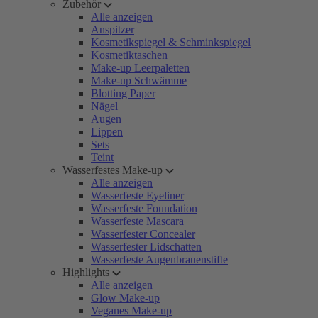
Zubehör
Alle anzeigen
Anspitzer
Kosmetikspiegel & Schminkspiegel
Kosmetiktaschen
Make-up Leerpaletten
Make-up Schwämme
Blotting Paper
Nägel
Augen
Lippen
Sets
Teint
Wasserfestes Make-up
Alle anzeigen
Wasserfeste Eyeliner
Wasserfeste Foundation
Wasserfeste Mascara
Wasserfester Concealer
Wasserfester Lidschatten
Wasserfeste Augenbrauenstifte
Highlights
Alle anzeigen
Glow Make-up
Veganes Make-up