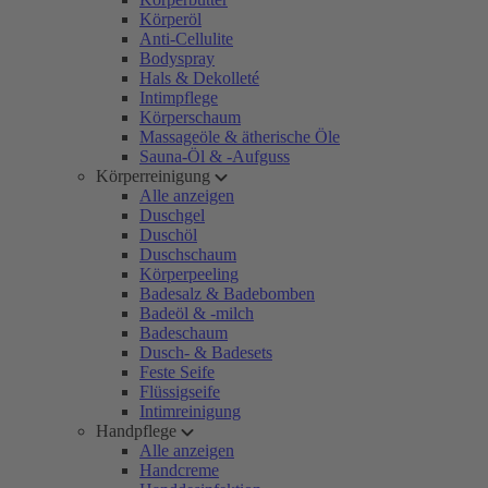
Körperöl
Anti-Cellulite
Bodyspray
Hals & Dekolleté
Intimpflege
Körperschaum
Massageöle & ätherische Öle
Sauna-Öl & -Aufguss
Körperreinigung
Alle anzeigen
Duschgel
Duschöl
Duschschaum
Körperpeeling
Badesalz & Badebomben
Badeöl & -milch
Badeschaum
Dusch- & Badesets
Feste Seife
Flüssigseife
Intimreinigung
Handpflege
Alle anzeigen
Handcreme