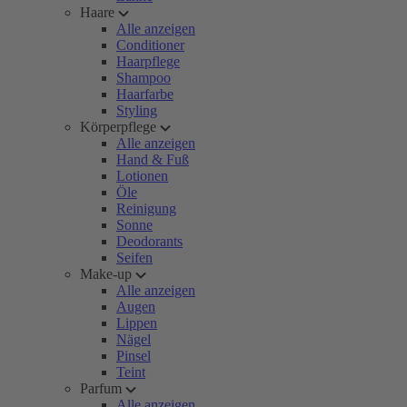
Haare
Alle anzeigen
Conditioner
Haarpflege
Shampoo
Haarfarbe
Styling
Körperpflege
Alle anzeigen
Hand & Fuß
Lotionen
Öle
Reinigung
Sonne
Deodorants
Seifen
Make-up
Alle anzeigen
Augen
Lippen
Nägel
Pinsel
Teint
Parfum
Alle anzeigen