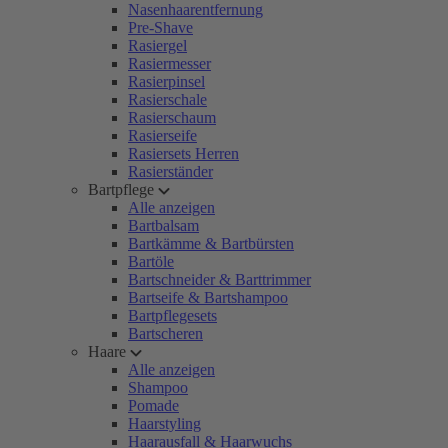
Nasenhaarentfernung
Pre-Shave
Rasiergel
Rasiermesser
Rasierpinsel
Rasierschale
Rasierschaum
Rasierseife
Rasiersets Herren
Rasierständer
Bartpflege
Alle anzeigen
Bartbalsam
Bartkämme & Bartbürsten
Bartöle
Bartschneider & Barttrimmer
Bartseife & Bartshampoo
Bartpflegesets
Bartscheren
Haare
Alle anzeigen
Shampoo
Pomade
Haarstyling
Haarausfall & Haarwuchs