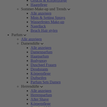
Gesicht & Körperpflege
Haarpflege
Sommer-Make-up und Trends
Alle anzeigen
Mists & Setting Sprays
Wasserfestes Make-up
Nagellack
Beach Hair stylen
Parfum
Alle anzeigen
Damendüfte
Alle anzeigen
Damenparfum
Haarparfum
Bodyspray
Duschgel Frauen
Deodorants
Körperpflege
Duftseifen
Parfum Sets Damen
Herrendüfte
Alle anzeigen
Herrenparfum
After Shave
Körperpflege