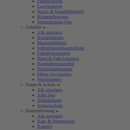
Fußpflegesets
Geschenksets
Hand- & Nagelpflegesets
Körperpflegesets
Sonnenschutz-Sets
Zubehör
Alle anzeigen
Körperbürsten
Massagebürsten
Selbstbräungshandschuhe
Fußpflegezubehör
Hand & Fuß-Schmuck
Nagelpflegezubehör
Peelinghandschuhe
Pflege Accessoires
Waschlappen
Sonne & Schutz
Alle anzeigen
After Sun
Selbstbräuner
Sonnenschutz
Haarentfernung
Alle anzeigen
Kalt- & Warmwachs
Rasierer