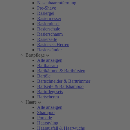
Nasenhaarentfernung
Pre-Shave
Rasiergel
Rasiermesser
Rasierpinsel
Rasierschale
Rasierschaum
Rasierseife
Rasiersets Herren
Rasierständer
Bartpflege
Alle anzeigen
Bartbalsam
Bartkämme & Bartbürsten
Bartöle
Bartschneider & Barttrimmer
Bartseife & Bartshampoo
Bartpflegesets
Bartscheren
Haare
Alle anzeigen
Shampoo
Pomade
Haarstyling
Haarausfall & Haarwuchs