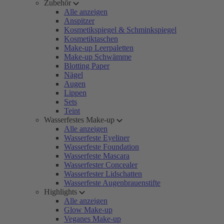
Zubehör
Alle anzeigen
Anspitzer
Kosmetikspiegel & Schminkspiegel
Kosmetiktaschen
Make-up Leerpaletten
Make-up Schwämme
Blotting Paper
Nägel
Augen
Lippen
Sets
Teint
Wasserfestes Make-up
Alle anzeigen
Wasserfeste Eyeliner
Wasserfeste Foundation
Wasserfeste Mascara
Wasserfester Concealer
Wasserfester Lidschatten
Wasserfeste Augenbrauenstifte
Highlights
Alle anzeigen
Glow Make-up
Veganes Make-up