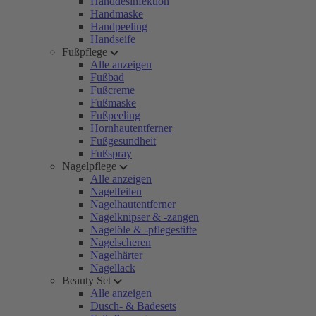
Handdesinfektion
Handmaske
Handpeeling
Handseife
Fußpflege
Alle anzeigen
Fußbad
Fußcreme
Fußmaske
Fußpeeling
Hornhautentferner
Fußgesundheit
Fußspray
Nagelpflege
Alle anzeigen
Nagelfeilen
Nagelhautentferner
Nagelknipser & -zangen
Nagelöle & -pflegestifte
Nagelscheren
Nagelhärter
Nagellack
Beauty Set
Alle anzeigen
Dusch- & Badesets