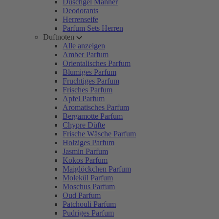
Duschgel Männer
Deodorants
Herrenseife
Parfum Sets Herren
Duftnoten
Alle anzeigen
Amber Parfum
Orientalisches Parfum
Blumiges Parfum
Fruchtiges Parfum
Frisches Parfum
Apfel Parfum
Aromatisches Parfum
Bergamotte Parfum
Chypre Düfte
Frische Wäsche Parfum
Holziges Parfum
Jasmin Parfum
Kokos Parfum
Maiglöckchen Parfum
Molekül Parfum
Moschus Parfum
Oud Parfum
Patchouli Parfum
Pudriges Parfum