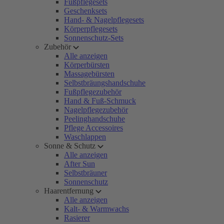
Fußpflegesets
Geschenksets
Hand- & Nagelpflegesets
Körperpflegesets
Sonnenschutz-Sets
Zubehör
Alle anzeigen
Körperbürsten
Massagebürsten
Selbstbräungshandschuhe
Fußpflegezubehör
Hand & Fuß-Schmuck
Nagelpflegezubehör
Peelinghandschuhe
Pflege Accessoires
Waschlappen
Sonne & Schutz
Alle anzeigen
After Sun
Selbstbräuner
Sonnenschutz
Haarentfernung
Alle anzeigen
Kalt- & Warmwachs
Rasierer