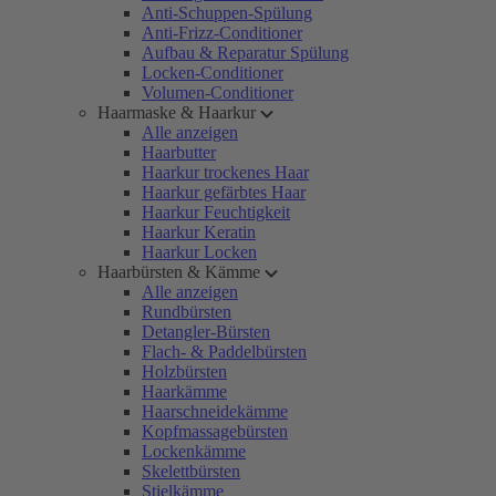
Anti-Schuppen-Spülung
Anti-Frizz-Conditioner
Aufbau & Reparatur Spülung
Locken-Conditioner
Volumen-Conditioner
Haarmaske & Haarkur
Alle anzeigen
Haarbutter
Haarkur trockenes Haar
Haarkur gefärbtes Haar
Haarkur Feuchtigkeit
Haarkur Keratin
Haarkur Locken
Haarbürsten & Kämme
Alle anzeigen
Rundbürsten
Detangler-Bürsten
Flach- & Paddelbürsten
Holzbürsten
Haarkämme
Haarschneidekämme
Kopfmassagebürsten
Lockenkämme
Skelettbürsten
Stielkämme