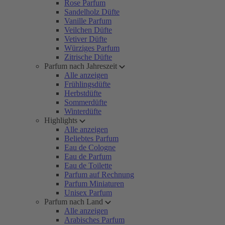
Rose Parfum
Sandelholz Düfte
Vanille Parfum
Veilchen Düfte
Vetiver Düfte
Würziges Parfum
Zitrische Düfte
Parfum nach Jahreszeit
Alle anzeigen
Frühlingsdüfte
Herbstdüfte
Sommerdüfte
Winterdüfte
Highlights
Alle anzeigen
Beliebtes Parfum
Eau de Cologne
Eau de Parfum
Eau de Toilette
Parfum auf Rechnung
Parfum Miniaturen
Unisex Parfum
Parfum nach Land
Alle anzeigen
Arabisches Parfum