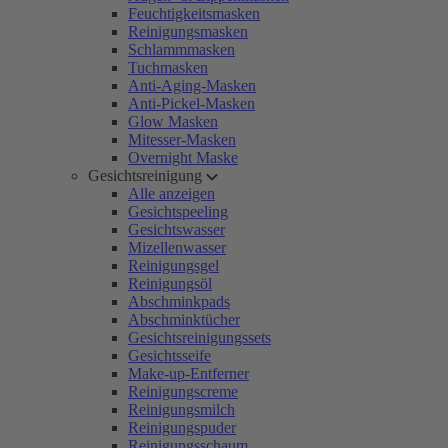
Feuchtigkeitsmasken
Reinigungsmasken
Schlammmasken
Tuchmasken
Anti-Aging-Masken
Anti-Pickel-Masken
Glow Masken
Mitesser-Masken
Overnight Maske
Gesichtsreinigung
Alle anzeigen
Gesichtspeeling
Gesichtswasser
Mizellenwasser
Reinigungsgel
Reinigungsöl
Abschminkpads
Abschminktücher
Gesichtsreinigungssets
Gesichtsseife
Make-up-Entferner
Reinigungscreme
Reinigungsmilch
Reinigungspuder
Reinigungsschaum