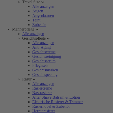
Travel Size
Alle anzeigen
Augen
Augenbrauen
Teint
Zubehör
Männerpflege
Alle anzeigen
Gesichtspflege
Alle anzeigen
Anti-Aging
Gesichtscreme
Gesichtsreinigung
Gesichtsserum
Pflegesets
Gesichtsmasken
Gesichtspeeling
Rasur
Alle anzeigen
Rasiercreme
Nassrasierer
After Shave Balsam & Lotion
Elektrische Rasierer & Trimmer
Rasierhobel & Zubehör
Herrenrasierer