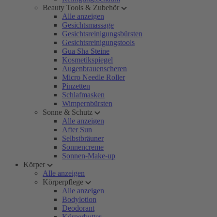
Beauty Tools & Zubehör
Alle anzeigen
Gesichtsmassage
Gesichtsreinigungsbürsten
Gesichtsreinigungstools
Gua Sha Steine
Kosmetikspiegel
Augenbrauenscheren
Micro Needle Roller
Pinzetten
Schlafmasken
Wimpernbürsten
Sonne & Schutz
Alle anzeigen
After Sun
Selbstbräuner
Sonnencreme
Sonnen-Make-up
Körper
Alle anzeigen
Körperpflege
Alle anzeigen
Bodylotion
Deodorant
Körperbutter