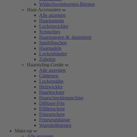
Wildschweinborsten-Bürsten
Haar-Accessoires
Alle anzeigen
Haargummis
Lockenwickler
Scrunchies
Haarspangen & -klammern
Sprühflaschen
Haarnadeln
Lockenbänder
Zubehör
Haarstyling-Geräte
Alle anzeigen
Glätteisen
Lockenstäbe
Heizwickler
Haartrockner
Haarschneidemaschine
Diffusor-Fön
Effilierschere
Friseurschere
Friseurumhänge
Warmluftbürsten
Make-up
Alle anzeigen