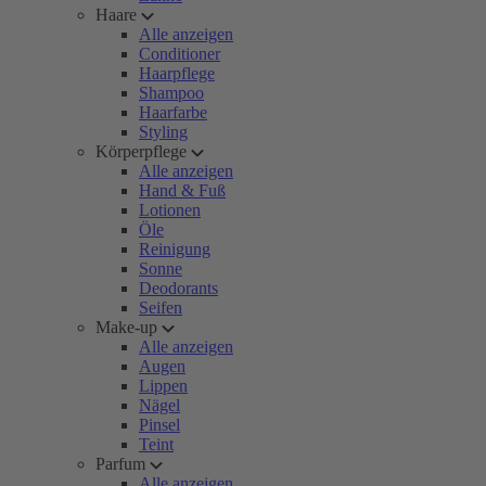
Haare
Alle anzeigen
Conditioner
Haarpflege
Shampoo
Haarfarbe
Styling
Körperpflege
Alle anzeigen
Hand & Fuß
Lotionen
Öle
Reinigung
Sonne
Deodorants
Seifen
Make-up
Alle anzeigen
Augen
Lippen
Nägel
Pinsel
Teint
Parfum
Alle anzeigen