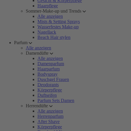
Gesicht & Körperpflege
Haarpflege
Sommer-Make-up und Trends
Alle anzeigen
Mists & Setting Sprays
Wasserfestes Make-up
Nagellack
Beach Hair stylen
Parfum
Alle anzeigen
Damendüfte
Alle anzeigen
Damenparfum
Haarparfum
Bodyspray
Duschgel Frauen
Deodorants
Körperpflege
Duftseifen
Parfum Sets Damen
Herrendüfte
Alle anzeigen
Herrenparfum
After Shave
Körperpflege