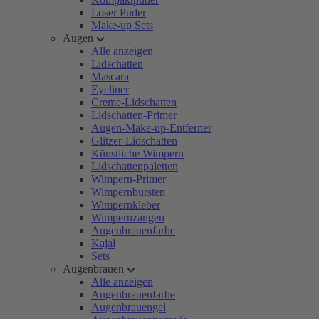
Loser Puder
Make-up Sets
Augen
Alle anzeigen
Lidschatten
Mascara
Eyeliner
Creme-Lidschatten
Lidschatten-Primer
Augen-Make-up-Entferner
Glitzer-Lidschatten
Künstliche Wimpern
Lidschattenpaletten
Wimpern-Primer
Wimpernbürsten
Wimpernkleber
Wimpernzangen
Augenbrauenfarbe
Kajal
Sets
Augenbrauen
Alle anzeigen
Augenbrauenfarbe
Augenbrauengel