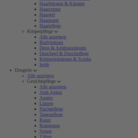
Haarbürsten & Kämme
Haarcreme
Haargel
Haarpaste
Haarpflege
Körperpflege
Alle anzeigen
Bodylotions
Deos & Antitranspirants
Duschgel & Duschpflege
Körperreinigung & Scrubs
Seife
Drogerie
Alle anzeigen
Gesichtspflege
Alle anzeigen
Anti-Aging
Augen
Lippen
Nachtpflege
Tagespflege
Rasur
Reinigung
Sonne
Zähne