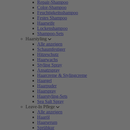
Repair-Shampoo
Color-Shampoo
Feuchtigkeitsshampoo
Festes Shampoo
Haarseife
Lockenshampoo
Shampoo-Sets
Haarstyling
Alle anzeigen
Schaumfestiger
Hitzeschutz
Haarwachs
Styling Spray
Ansatzspray
Haarcreme & Stylingcreme
Haargel
Haarpuder
Haarspray
Haarstyling-Sets
Sea Salt Spray
Leave-In Pflege
Alle anzeigen
Haaröl
Haarserum
Sprühkur