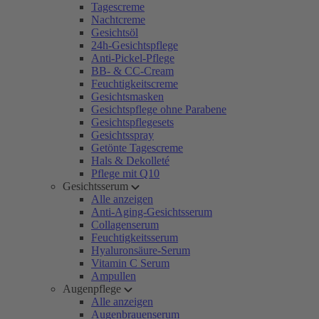
Tagescreme
Nachtcreme
Gesichtsöl
24h-Gesichtspflege
Anti-Pickel-Pflege
BB- & CC-Cream
Feuchtigkeitscreme
Gesichtsmasken
Gesichtspflege ohne Parabene
Gesichtspflegesets
Gesichtsspray
Getönte Tagescreme
Hals & Dekolleté
Pflege mit Q10
Gesichtsserum
Alle anzeigen
Anti-Aging-Gesichtsserum
Collagenserum
Feuchtigkeitsserum
Hyaluronsäure-Serum
Vitamin C Serum
Ampullen
Augenpflege
Alle anzeigen
Augenbrauenserum