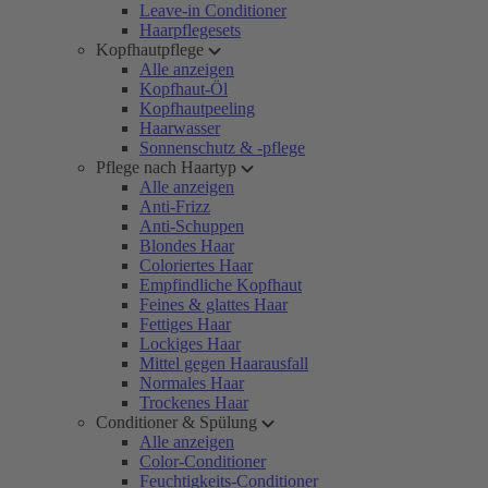
Leave-in Conditioner
Haarpflegesets
Kopfhautpflege
Alle anzeigen
Kopfhaut-Öl
Kopfhautpeeling
Haarwasser
Sonnenschutz & -pflege
Pflege nach Haartyp
Alle anzeigen
Anti-Frizz
Anti-Schuppen
Blondes Haar
Coloriertes Haar
Empfindliche Kopfhaut
Feines & glattes Haar
Fettiges Haar
Lockiges Haar
Mittel gegen Haarausfall
Normales Haar
Trockenes Haar
Conditioner & Spülung
Alle anzeigen
Color-Conditioner
Feuchtigkeits-Conditioner