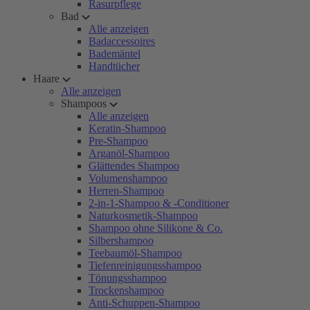
Rasurpflege
Bad
Alle anzeigen
Badaccessoires
Bademäntel
Handtücher
Haare
Alle anzeigen
Shampoos
Alle anzeigen
Keratin-Shampoo
Pre-Shampoo
Arganöl-Shampoo
Glättendes Shampoo
Volumenshampoo
Herren-Shampoo
2-in-1-Shampoo & -Conditioner
Naturkosmetik-Shampoo
Shampoo ohne Silikone & Co.
Silbershampoo
Teebaumöl-Shampoo
Tiefenreinigungsshampoo
Tönungsshampoo
Trockenshampoo
Anti-Schuppen-Shampoo