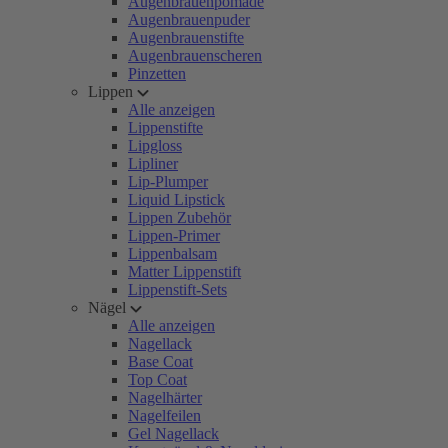
Augenbrauenpomade
Augenbrauenpuder
Augenbrauenstifte
Augenbrauenscheren
Pinzetten
Lippen
Alle anzeigen
Lippenstifte
Lipgloss
Lipliner
Lip-Plumper
Liquid Lipstick
Lippen Zubehör
Lippen-Primer
Lippenbalsam
Matter Lippenstift
Lippenstift-Sets
Nägel
Alle anzeigen
Nagellack
Base Coat
Top Coat
Nagelhärter
Nagelfeilen
Gel Nagellack