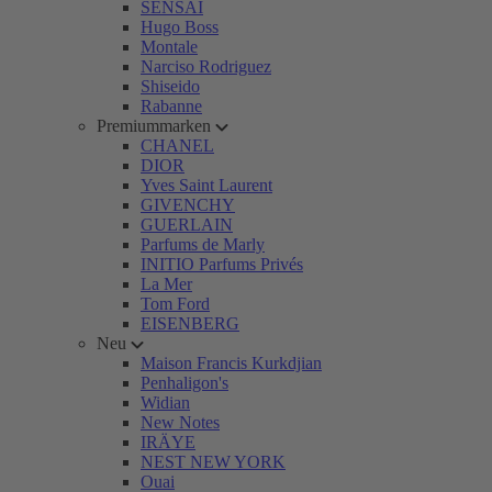
SENSAI
Hugo Boss
Montale
Narciso Rodriguez
Shiseido
Rabanne
Premiummarken
CHANEL
DIOR
Yves Saint Laurent
GIVENCHY
GUERLAIN
Parfums de Marly
INITIO Parfums Privés
La Mer
Tom Ford
EISENBERG
Neu
Maison Francis Kurkdjian
Penhaligon's
Widian
New Notes
IRÄYE
NEST NEW YORK
Ouai