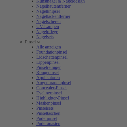
Kunstnägel & Nageldesign
Nagelhautentferner
Nagelknipser
Nagellackentferner
Nagelscheren
UV-Lampen
Nagelpflege
Nagelsets
Pinsel
Alle anzeigen
Foundationpinsel
Lidschattenpinsel
Lippenpinsel
Pinselreiniger
Rougepinsel
Applikatoren
Augenbrauenpinsel
Concealer-Pinsel
Eyelinerpinsel
Highlighter-Pinsel
Maskenpinsel
Pinselsets
Pinseltaschen
Puderpinsel
Puderquasten