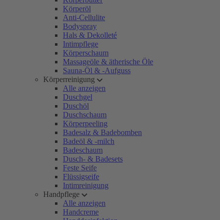
Körperöl
Anti-Cellulite
Bodyspray
Hals & Dekolleté
Intimpflege
Körperschaum
Massageöle & ätherische Öle
Sauna-Öl & -Aufguss
Körperreinigung
Alle anzeigen
Duschgel
Duschöl
Duschschaum
Körperpeeling
Badesalz & Badebomben
Badeöl & -milch
Badeschaum
Dusch- & Badesets
Feste Seife
Flüssigseife
Intimreinigung
Handpflege
Alle anzeigen
Handcreme