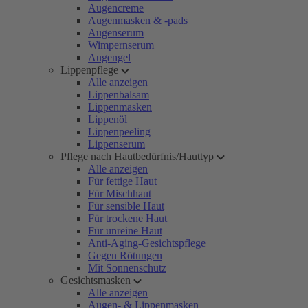
Augencreme
Augenmasken & -pads
Augenserum
Wimpernserum
Augengel
Lippenpflege
Alle anzeigen
Lippenbalsam
Lippenmasken
Lippenöl
Lippenpeeling
Lippenserum
Pflege nach Hautbedürfnis/Hauttyp
Alle anzeigen
Für fettige Haut
Für Mischhaut
Für sensible Haut
Für trockene Haut
Für unreine Haut
Anti-Aging-Gesichtspflege
Gegen Rötungen
Mit Sonnenschutz
Gesichtsmasken
Alle anzeigen
Augen- & Lippenmasken