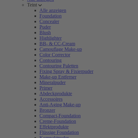
Teint
Alle anzeigen
Foundation
Concealer
Puder
Blush
Highlighter
BB- & CC-Cream
Camouflage Make-up
Color Corrector
Contouring
Contouring Paletten
Fixing Spray & Fixierpuder
Make-up Entferner
Mineralpuder
Primer
Abdeckprodukte
Accessoires
Anti-Aging Make-up
Bronzer
Compact-Foundation
Creme-Foundation
Effektprodukte
Flüssige Foundation
Kompaktpuder