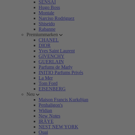
SENSAI
Hugo Boss
Montale
Narciso Rodriguez
Shiseido
Rabanne
Premiummarken
CHANEL
DIOR
Yves Saint Laurent
GIVENCHY
GUERLAIN
Parfums de Marly
INITIO Parfums Privés
La Mer
Tom Ford
EISENBERG
Neu
Maison Francis Kurkdjian
Penhaligon's
Widian
New Notes
IRÄYE
NEST NEW YORK
Ouai