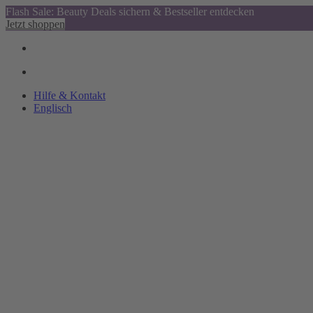
Flash Sale: Beauty Deals sichern & Bestseller entdecken
Jetzt shoppen
Hilfe & Kontakt
Englisch