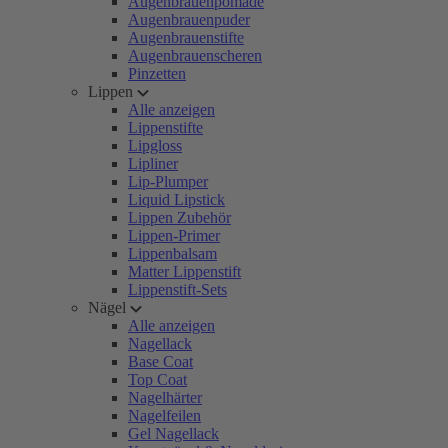
Augenbrauenpomade
Augenbrauenpuder
Augenbrauenstifte
Augenbrauenscheren
Pinzetten
Lippen
Alle anzeigen
Lippenstifte
Lipgloss
Lipliner
Lip-Plumper
Liquid Lipstick
Lippen Zubehör
Lippen-Primer
Lippenbalsam
Matter Lippenstift
Lippenstift-Sets
Nägel
Alle anzeigen
Nagellack
Base Coat
Top Coat
Nagelhärter
Nagelfeilen
Gel Nagellack