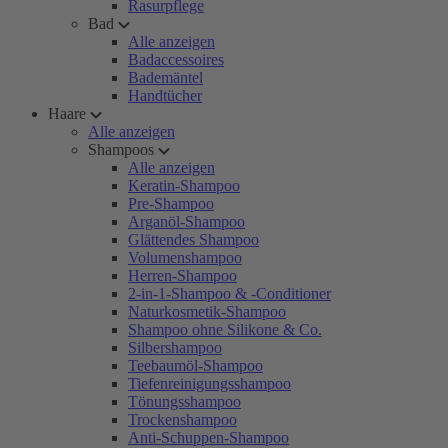
Rasurpflege
Bad
Alle anzeigen
Badaccessoires
Bademäntel
Handtücher
Haare
Alle anzeigen
Shampoos
Alle anzeigen
Keratin-Shampoo
Pre-Shampoo
Arganöl-Shampoo
Glättendes Shampoo
Volumenshampoo
Herren-Shampoo
2-in-1-Shampoo & -Conditioner
Naturkosmetik-Shampoo
Shampoo ohne Silikone & Co.
Silbershampoo
Teebaumöl-Shampoo
Tiefenreinigungsshampoo
Tönungsshampoo
Trockenshampoo
Anti-Schuppen-Shampoo