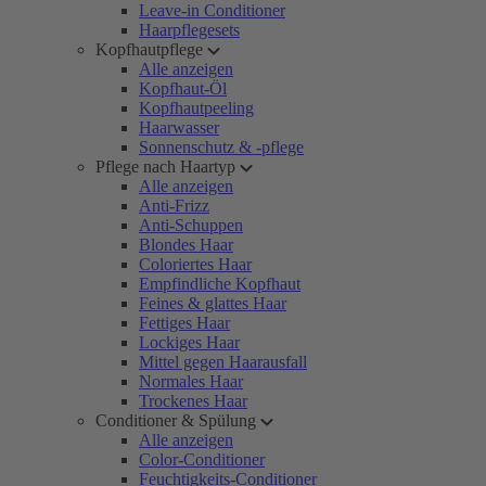
Leave-in Conditioner
Haarpflegesets
Kopfhautpflege
Alle anzeigen
Kopfhaut-Öl
Kopfhautpeeling
Haarwasser
Sonnenschutz & -pflege
Pflege nach Haartyp
Alle anzeigen
Anti-Frizz
Anti-Schuppen
Blondes Haar
Coloriertes Haar
Empfindliche Kopfhaut
Feines & glattes Haar
Fettiges Haar
Lockiges Haar
Mittel gegen Haarausfall
Normales Haar
Trockenes Haar
Conditioner & Spülung
Alle anzeigen
Color-Conditioner
Feuchtigkeits-Conditioner