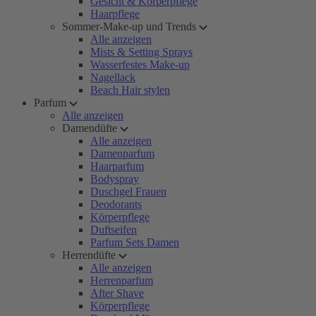
Gesicht & Körperpflege
Haarpflege
Sommer-Make-up und Trends
Alle anzeigen
Mists & Setting Sprays
Wasserfestes Make-up
Nagellack
Beach Hair stylen
Parfum
Alle anzeigen
Damendüfte
Alle anzeigen
Damenparfum
Haarparfum
Bodyspray
Duschgel Frauen
Deodorants
Körperpflege
Duftseifen
Parfum Sets Damen
Herrendüfte
Alle anzeigen
Herrenparfum
After Shave
Körperpflege