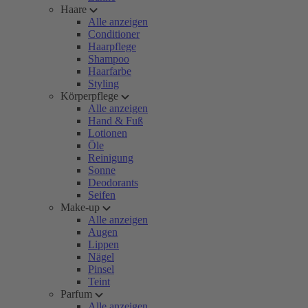
Haare
Alle anzeigen
Conditioner
Haarpflege
Shampoo
Haarfarbe
Styling
Körperpflege
Alle anzeigen
Hand & Fuß
Lotionen
Öle
Reinigung
Sonne
Deodorants
Seifen
Make-up
Alle anzeigen
Augen
Lippen
Nägel
Pinsel
Teint
Parfum
Alle anzeigen