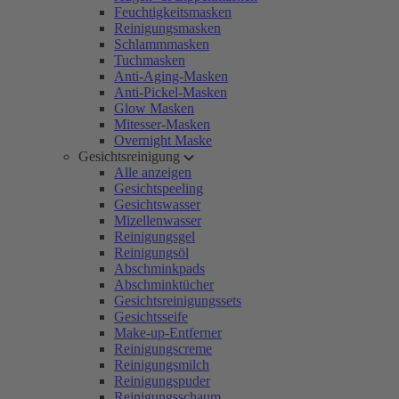
Feuchtigkeitsmasken
Reinigungsmasken
Schlammmasken
Tuchmasken
Anti-Aging-Masken
Anti-Pickel-Masken
Glow Masken
Mitesser-Masken
Overnight Maske
Gesichtsreinigung
Alle anzeigen
Gesichtspeeling
Gesichtswasser
Mizellenwasser
Reinigungsgel
Reinigungsöl
Abschminkpads
Abschminktücher
Gesichtsreinigungssets
Gesichtsseife
Make-up-Entferner
Reinigungscreme
Reinigungsmilch
Reinigungspuder
Reinigungsschaum