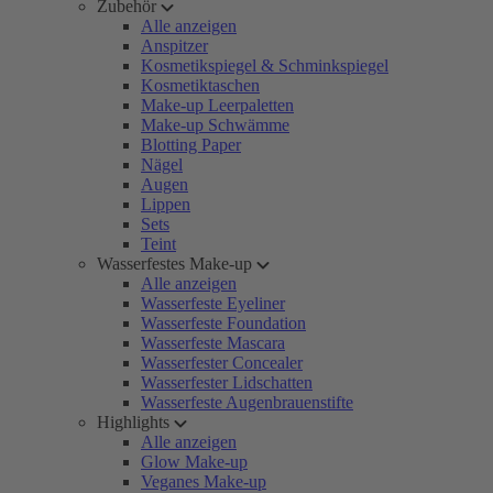
Zubehör
Alle anzeigen
Anspitzer
Kosmetikspiegel & Schminkspiegel
Kosmetiktaschen
Make-up Leerpaletten
Make-up Schwämme
Blotting Paper
Nägel
Augen
Lippen
Sets
Teint
Wasserfestes Make-up
Alle anzeigen
Wasserfeste Eyeliner
Wasserfeste Foundation
Wasserfeste Mascara
Wasserfester Concealer
Wasserfester Lidschatten
Wasserfeste Augenbrauenstifte
Highlights
Alle anzeigen
Glow Make-up
Veganes Make-up