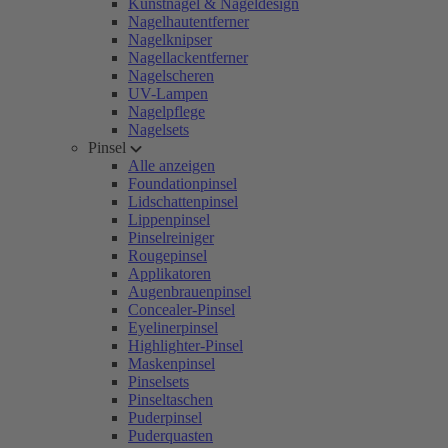
Kunstnägel & Nageldesign
Nagelhautentferner
Nagelknipser
Nagellackentferner
Nagelscheren
UV-Lampen
Nagelpflege
Nagelsets
Pinsel
Alle anzeigen
Foundationpinsel
Lidschattenpinsel
Lippenpinsel
Pinselreiniger
Rougepinsel
Applikatoren
Augenbrauenpinsel
Concealer-Pinsel
Eyelinerpinsel
Highlighter-Pinsel
Maskenpinsel
Pinselsets
Pinseltaschen
Puderpinsel
Puderquasten