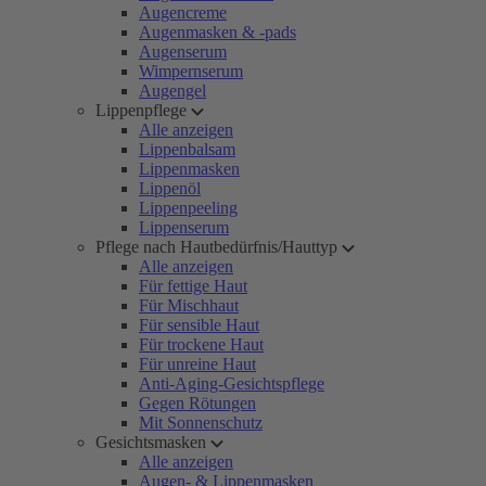
Augencreme
Augenmasken & -pads
Augenserum
Wimpernserum
Augengel
Lippenpflege
Alle anzeigen
Lippenbalsam
Lippenmasken
Lippenöl
Lippenpeeling
Lippenserum
Pflege nach Hautbedürfnis/Hauttyp
Alle anzeigen
Für fettige Haut
Für Mischhaut
Für sensible Haut
Für trockene Haut
Für unreine Haut
Anti-Aging-Gesichtspflege
Gegen Rötungen
Mit Sonnenschutz
Gesichtsmasken
Alle anzeigen
Augen- & Lippenmasken