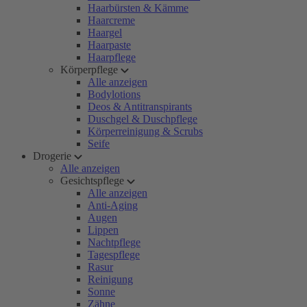
Haarbürsten & Kämme
Haarcreme
Haargel
Haarpaste
Haarpflege
Körperpflege
Alle anzeigen
Bodylotions
Deos & Antitranspirants
Duschgel & Duschpflege
Körperreinigung & Scrubs
Seife
Drogerie
Alle anzeigen
Gesichtspflege
Alle anzeigen
Anti-Aging
Augen
Lippen
Nachtpflege
Tagespflege
Rasur
Reinigung
Sonne
Zähne