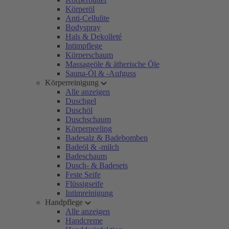
Körperöl
Anti-Cellulite
Bodyspray
Hals & Dekolleté
Intimpflege
Körperschaum
Massageöle & ätherische Öle
Sauna-Öl & -Aufguss
Körperreinigung
Alle anzeigen
Duschgel
Duschöl
Duschschaum
Körperpeeling
Badesalz & Badebomben
Badeöl & -milch
Badeschaum
Dusch- & Badesets
Feste Seife
Flüssigseife
Intimreinigung
Handpflege
Alle anzeigen
Handcreme