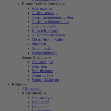
Beauty Tools & Zubehör
Alle anzeigen
Gesichtsmassage
Gesichtsreinigungsbürsten
Gesichtsreinigungstools
Gua Sha Steine
Kosmetikspiegel
Augenbrauenscheren
Micro Needle Roller
Pinzetten
Schlafmasken
Wimpernbürsten
Sonne & Schutz
Alle anzeigen
After Sun
Selbstbräuner
Sonnencreme
Sonnen-Make-up
Körper
Alle anzeigen
Körperpflege
Alle anzeigen
Bodylotion
Deodorant
Körperbutter