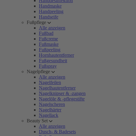
Handdesinfektion
Handmaske
Handpeeling
Handseife
Fußpflege
Alle anzeigen
Fußbad
Fußcreme
Fußmaske
Fußpeeling
Hornhautentferner
Fußgesundheit
Fußspray
Nagelpflege
Alle anzeigen
Nagelfeilen
Nagelhautentferner
Nagelknipser & -zangen
Nagelöle & -pflegestifte
Nagelscheren
Nagelhärter
Nagellack
Beauty Set
Alle anzeigen
Dusch- & Badesets