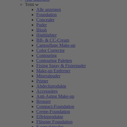
Teint
Alle anzeigen
Foundation
Concealer
Puder
Blush
Highlighter
BB- & CC-Cream
Camouflage Make-up
Color Corrector
Contouring
Contouring Paletten
Fixing Spray & Fixierpuder
Make-up Entferner
Mineralpuder
Primer
Abdeckprodukte
Accessoires
Anti-Aging Make-up
Bronzer
Compact-Foundation
Creme-Foundation
Effektprodukte
Flüssige Foundation
Kompaktpuder