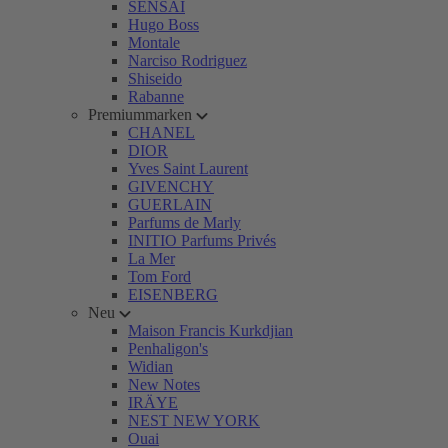
SENSAI
Hugo Boss
Montale
Narciso Rodriguez
Shiseido
Rabanne
Premiummarken
CHANEL
DIOR
Yves Saint Laurent
GIVENCHY
GUERLAIN
Parfums de Marly
INITIO Parfums Privés
La Mer
Tom Ford
EISENBERG
Neu
Maison Francis Kurkdjian
Penhaligon's
Widian
New Notes
IRÄYE
NEST NEW YORK
Ouai