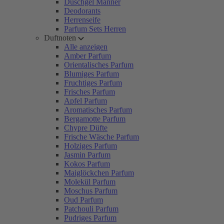
Duschgel Männer
Deodorants
Herrenseife
Parfum Sets Herren
Duftnoten
Alle anzeigen
Amber Parfum
Orientalisches Parfum
Blumiges Parfum
Fruchtiges Parfum
Frisches Parfum
Apfel Parfum
Aromatisches Parfum
Bergamotte Parfum
Chypre Düfte
Frische Wäsche Parfum
Holziges Parfum
Jasmin Parfum
Kokos Parfum
Maiglöckchen Parfum
Molekül Parfum
Moschus Parfum
Oud Parfum
Patchouli Parfum
Pudriges Parfum