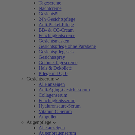
Tagescreme
Nachtcreme
Gesichtsöl
24h-Gesichtspflege
Anti-Pickel-Pflege
BB- & CC-Cream
Feuchtigkeitscreme
Gesichtsmasken
Gesichtspflege ohne Parabene
Gesichtspflegesets
Gesichtsspray
Getönte Tagescreme
Hals & Dekolleté
Pflege mit Q10
Gesichtsserum
Alle anzeigen
Anti-Aging-Gesichtsserum
Collagenserum
Feuchtigkeitsserum
Hyaluronsäure-Serum
Vitamin C Serum
Ampullen
Augenpflege
Alle anzeigen
Augenbrauenserum