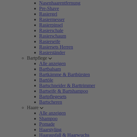
Nasenhaarentfernung
Pre-Shave
Rasiergel
Rasiermesser
Rasierpinsel
Rasierschale
Rasierschaum
Rasierseife
Rasiersets Herren
Rasierständer
Bartpflege
Alle anzeigen
Bartbalsam
Bartkämme & Bartbürsten
Bartöle
Bartschneider & Barttrimmer
Bartseife & Bartshampoo
Bartpflegesets
Bartscheren
Haare
Alle anzeigen
Shampoo
Pomade
Haarstyling
Haarausfall & Haarwuchs