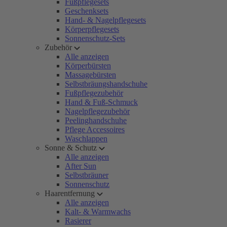
Fußpflegesets
Geschenksets
Hand- & Nagelpflegesets
Körperpflegesets
Sonnenschutz-Sets
Zubehör
Alle anzeigen
Körperbürsten
Massagebürsten
Selbstbräungshandschuhe
Fußpflegezubehör
Hand & Fuß-Schmuck
Nagelpflegezubehör
Peelinghandschuhe
Pflege Accessoires
Waschlappen
Sonne & Schutz
Alle anzeigen
After Sun
Selbstbräuner
Sonnenschutz
Haarentfernung
Alle anzeigen
Kalt- & Warmwachs
Rasierer