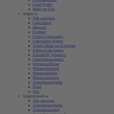
Loser Puder
Make-up Sets
Augen
Alle anzeigen
Lidschatten
Mascara
Eyeliner
Creme-Lidschatten
Lidschatten-Primer
Augen-Make-up-Entferner
Glitzer-Lidschatten
Künstliche Wimpern
Lidschattenpaletten
Wimpern-Primer
Wimpernbürsten
Wimpernkleber
Wimpernzangen
Augenbrauenfarbe
Kajal
Sets
Augenbrauen
Alle anzeigen
Augenbrauenfarbe
Augenbrauengel