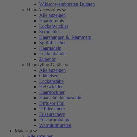
Wildschweinborsten-Bürsten
Haar-Accessoires
Alle anzeigen
Haargummis
Lockenwickler
Scrunchies
Haarspangen & -klammern
Sprühflaschen
Haarnadeln
Lockenbänder
Zubehör
Haarstyling-Geräte
Alle anzeigen
Glätteisen
Lockenstäbe
Heizwickler
Haartrockner
Haarschneidemaschine
Diffusor-Fön
Effilierschere
Friseurschere
Friseurumhänge
Warmluftbürsten
Make-up
Alle anzeigen