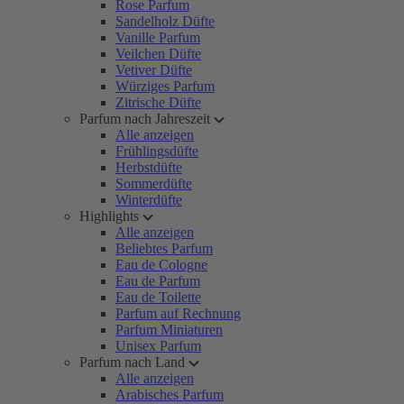
Rose Parfum
Sandelholz Düfte
Vanille Parfum
Veilchen Düfte
Vetiver Düfte
Würziges Parfum
Zitrische Düfte
Parfum nach Jahreszeit
Alle anzeigen
Frühlingsdüfte
Herbstdüfte
Sommerdüfte
Winterdüfte
Highlights
Alle anzeigen
Beliebtes Parfum
Eau de Cologne
Eau de Parfum
Eau de Toilette
Parfum auf Rechnung
Parfum Miniaturen
Unisex Parfum
Parfum nach Land
Alle anzeigen
Arabisches Parfum