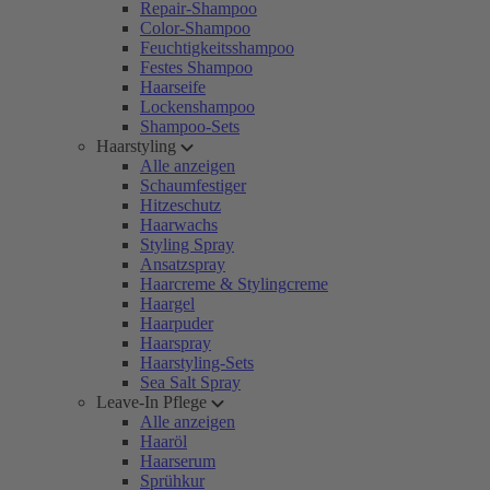
Repair-Shampoo
Color-Shampoo
Feuchtigkeitsshampoo
Festes Shampoo
Haarseife
Lockenshampoo
Shampoo-Sets
Haarstyling
Alle anzeigen
Schaumfestiger
Hitzeschutz
Haarwachs
Styling Spray
Ansatzspray
Haarcreme & Stylingcreme
Haargel
Haarpuder
Haarspray
Haarstyling-Sets
Sea Salt Spray
Leave-In Pflege
Alle anzeigen
Haaröl
Haarserum
Sprühkur