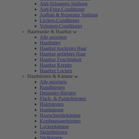
Anti-Schuppen-Spülung
Anti-Frizz-Conditioner
Aufbau & Reparatur Spülung
Locken-Conditioner
Volumen-Conditioner
Haarmaske & Haarkur
Alle anzeigen
Haarbutter
Haarkur trockenes Haar
Haarkur gefärbtes Haar
Haarkur Feuchtigkeit
Haarkur Keratin
Haarkur Locken
Haarbürsten & Kämme
Alle anzeigen
Rundbürsten
Detangler-Bürsten
Flach- & Paddelbürsten
Holzbürsten
Haarkämme
Haarschneidekämme
Kopfmassagebürsten
Lockenkämme
Skelettbürsten
Stielkämme