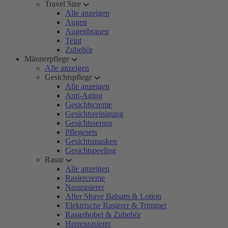
Travel Size
Alle anzeigen
Augen
Augenbrauen
Teint
Zubehör
Männerpflege
Alle anzeigen
Gesichtspflege
Alle anzeigen
Anti-Aging
Gesichtscreme
Gesichtsreinigung
Gesichtsserum
Pflegesets
Gesichtsmasken
Gesichtspeeling
Rasur
Alle anzeigen
Rasiercreme
Nassrasierer
After Shave Balsam & Lotion
Elektrische Rasierer & Trimmer
Rasierhobel & Zubehör
Herrenrasierer