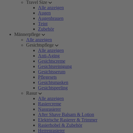
Travel Size
Alle anzeigen
Augen
Augenbrauen
Teint
Zubehör
Männerpflege
Alle anzeigen
Gesichtspflege
Alle anzeigen
Anti-Aging
Gesichtscreme
Gesichtsreinigung
Gesichtsserum
Pflegesets
Gesichtsmasken
Gesichtspeeling
Rasur
Alle anzeigen
Rasiercreme
Nassrasierer
After Shave Balsam & Lotion
Elektrische Rasierer & Trimmer
Rasierhobel & Zubehör
Herrenrasierer