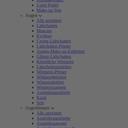
Loser Puder
Make-up Sets
Augen
Alle anzeigen
Lidschatten
Mascara
Eyeliner
Creme-Lidschatten
Lidschatten-Primer
Augen-Make-up-Entferner
Glitzer-Lidschatten
Künstliche Wimpern
Lidschattenpaletten
Wimpern-Primer
Wimpernbürsten
Wimpernkleber
Wimpernzangen
Augenbrauenfarbe
Kajal
Sets
Augenbrauen
Alle anzeigen
Augenbrauenfarbe
Augenbrauengel