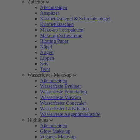
Zubehör
Alle anzeigen
Anspitzer
Kosmetikspiegel & Schminkspiegel
Kosmetiktaschen
Make-up Leerpaletten
Make-up Schwämme
Blotting Paper
Nägel
Augen
Lippen
Sets
Teint
Wasserfestes Make-up
Alle anzeigen
Wasserfeste Eyeliner
Wasserfeste Foundation
Wasserfeste Mascara
Wasserfester Concealer
Wasserfester Lidschatten
Wasserfeste Augenbrauenstifte
Highlights
Alle anzeigen
Glow Make-up
Veganes Make-up