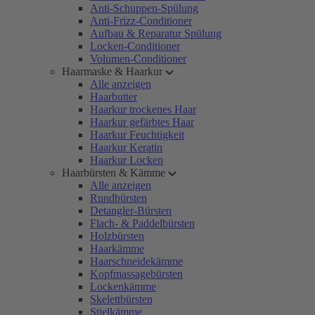
Anti-Schuppen-Spülung
Anti-Frizz-Conditioner
Aufbau & Reparatur Spülung
Locken-Conditioner
Volumen-Conditioner
Haarmaske & Haarkur
Alle anzeigen
Haarbutter
Haarkur trockenes Haar
Haarkur gefärbtes Haar
Haarkur Feuchtigkeit
Haarkur Keratin
Haarkur Locken
Haarbürsten & Kämme
Alle anzeigen
Rundbürsten
Detangler-Bürsten
Flach- & Paddelbürsten
Holzbürsten
Haarkämme
Haarschneidekämme
Kopfmassagebürsten
Lockenkämme
Skelettbürsten
Stielkämme