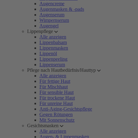
Augencreme
Augenmasken & -pads
Augenserum
Wimpernserum
Augengel
Lippenpflege
Alle anzeigen
Lippenbalsam
Lippenmasken
Lippenöl
Lippenpeeling
Lippenserum
Pflege nach Hautbedürfnis/Hauttyp
Alle anzeigen
Für fettige Haut
Für Mischhaut
Für sensible Haut
Für trockene Haut
Für unreine Haut
Anti-Aging-Gesichtspflege
Gegen Rötungen
Mit Sonnenschutz
Gesichtsmasken
Alle anzeigen
Augen- & Lippenmasken