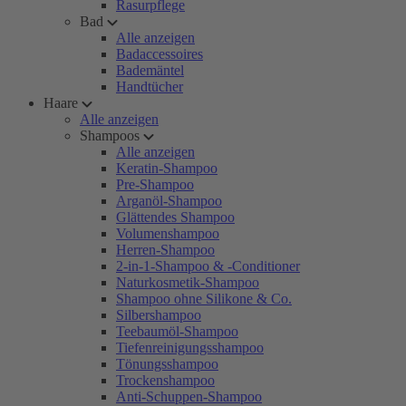
Rasurpflege
Bad
Alle anzeigen
Badaccessoires
Bademäntel
Handtücher
Haare
Alle anzeigen
Shampoos
Alle anzeigen
Keratin-Shampoo
Pre-Shampoo
Arganöl-Shampoo
Glättendes Shampoo
Volumenshampoo
Herren-Shampoo
2-in-1-Shampoo & -Conditioner
Naturkosmetik-Shampoo
Shampoo ohne Silikone & Co.
Silbershampoo
Teebaumöl-Shampoo
Tiefenreinigungsshampoo
Tönungsshampoo
Trockenshampoo
Anti-Schuppen-Shampoo