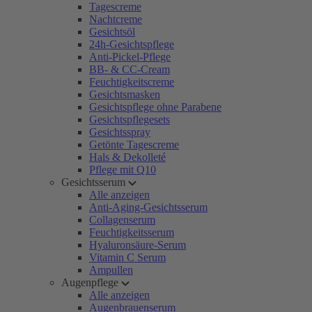
Tagescreme
Nachtcreme
Gesichtsöl
24h-Gesichtspflege
Anti-Pickel-Pflege
BB- & CC-Cream
Feuchtigkeitscreme
Gesichtsmasken
Gesichtspflege ohne Parabene
Gesichtspflegesets
Gesichtsspray
Getönte Tagescreme
Hals & Dekolleté
Pflege mit Q10
Gesichtsserum
Alle anzeigen
Anti-Aging-Gesichtsserum
Collagenserum
Feuchtigkeitsserum
Hyaluronsäure-Serum
Vitamin C Serum
Ampullen
Augenpflege
Alle anzeigen
Augenbrauenserum