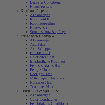
Leave-in Conditioner
Haarpflegesets
Kopfhautpflege
Alle anzeigen
Kopfhaut-Öl
Kopfhautpeeling
Haarwasser
Sonnenschutz & -pflege
Pflege nach Haartyp
Alle anzeigen
Anti-Frizz
Anti-Schuppen
Blondes Haar
Coloriertes Haar
Empfindliche Kopfhaut
Feines & glattes Haar
Fettiges Haar
Lockiges Haar
Mittel gegen Haarausfall
Normales Haar
Trockenes Haar
Conditioner & Spülung
Alle anzeigen
Color-Conditioner
Feuchtigkeits-Conditioner