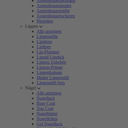
Augenbrauenpomade
Augenbrauenpuder
Augenbrauenstifte
Augenbrauenscheren
Pinzetten
Lippen
Alle anzeigen
Lippenstifte
Lipgloss
Lipliner
Lip-Plumper
Liquid Lipstick
Lippen Zubehör
Lippen-Primer
Lippenbalsam
Matter Lippenstift
Lippenstift-Sets
Nägel
Alle anzeigen
Nagellack
Base Coat
Top Coat
Nagelhärter
Nagelfeilen
Gel Nagellack