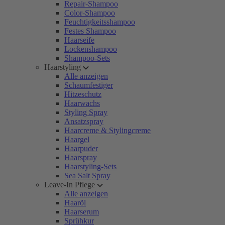
Repair-Shampoo
Color-Shampoo
Feuchtigkeitsshampoo
Festes Shampoo
Haarseife
Lockenshampoo
Shampoo-Sets
Haarstyling
Alle anzeigen
Schaumfestiger
Hitzeschutz
Haarwachs
Styling Spray
Ansatzspray
Haarcreme & Stylingcreme
Haargel
Haarpuder
Haarspray
Haarstyling-Sets
Sea Salt Spray
Leave-In Pflege
Alle anzeigen
Haaröl
Haarserum
Sprühkur