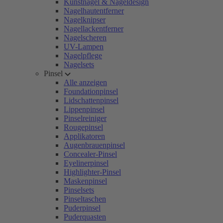
Kunstnägel & Nageldesign
Nagelhautentferner
Nagelknipser
Nagellackentferner
Nagelscheren
UV-Lampen
Nagelpflege
Nagelsets
Pinsel
Alle anzeigen
Foundationpinsel
Lidschattenpinsel
Lippenpinsel
Pinselreiniger
Rougepinsel
Applikatoren
Augenbrauenpinsel
Concealer-Pinsel
Eyelinerpinsel
Highlighter-Pinsel
Maskenpinsel
Pinselsets
Pinseltaschen
Puderpinsel
Puderquasten