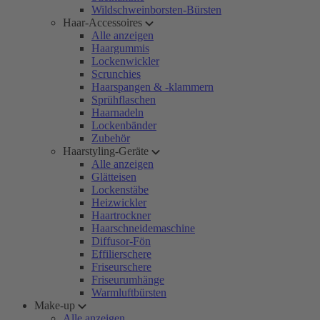
Wildschweinborsten-Bürsten
Haar-Accessoires
Alle anzeigen
Haargummis
Lockenwickler
Scrunchies
Haarspangen & -klammern
Sprühflaschen
Haarnadeln
Lockenbänder
Zubehör
Haarstyling-Geräte
Alle anzeigen
Glätteisen
Lockenstäbe
Heizwickler
Haartrockner
Haarschneidemaschine
Diffusor-Fön
Effilierschere
Friseurschere
Friseurumhänge
Warmluftbürsten
Make-up
Alle anzeigen