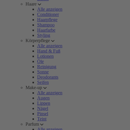
Haare
Alle anzeigen
Conditioner
Haarpflege
Shampoo
Haarfarbe
Styling
Körperpflege
Alle anzeigen
Hand & Fuß
Lotionen
Öle
Reinigung
Sonne
Deodorants
Seifen
Make-up
Alle anzeigen
Augen
Lippen
Nägel
Pinsel
Teint
Parfum
Alle anzeigen