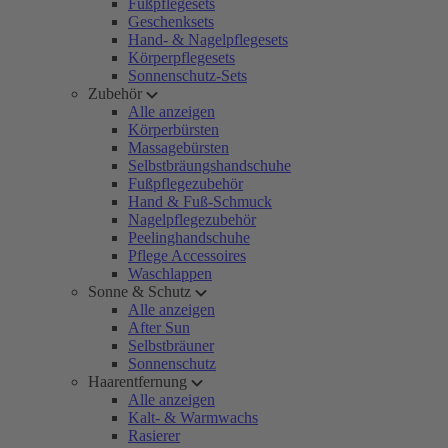
Fußpflegesets
Geschenksets
Hand- & Nagelpflegesets
Körperpflegesets
Sonnenschutz-Sets
Zubehör
Alle anzeigen
Körperbürsten
Massagebürsten
Selbstbräungshandschuhe
Fußpflegezubehör
Hand & Fuß-Schmuck
Nagelpflegezubehör
Peelinghandschuhe
Pflege Accessoires
Waschlappen
Sonne & Schutz
Alle anzeigen
After Sun
Selbstbräuner
Sonnenschutz
Haarentfernung
Alle anzeigen
Kalt- & Warmwachs
Rasierer