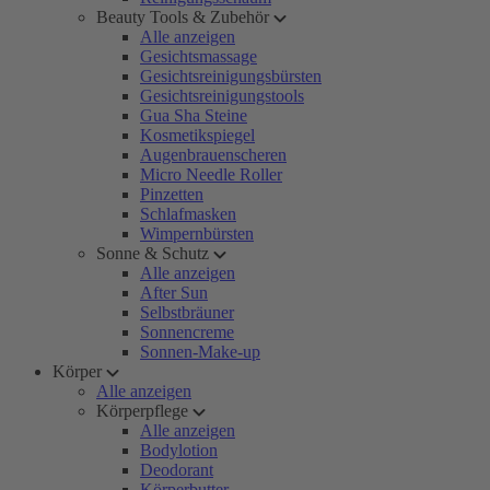
Beauty Tools & Zubehör
Alle anzeigen
Gesichtsmassage
Gesichtsreinigungsbürsten
Gesichtsreinigungstools
Gua Sha Steine
Kosmetikspiegel
Augenbrauenscheren
Micro Needle Roller
Pinzetten
Schlafmasken
Wimpernbürsten
Sonne & Schutz
Alle anzeigen
After Sun
Selbstbräuner
Sonnencreme
Sonnen-Make-up
Körper
Alle anzeigen
Körperpflege
Alle anzeigen
Bodylotion
Deodorant
Körperbutter