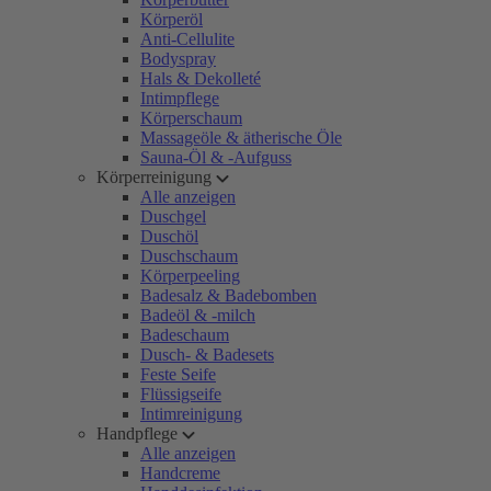
Körperöl
Anti-Cellulite
Bodyspray
Hals & Dekolleté
Intimpflege
Körperschaum
Massageöle & ätherische Öle
Sauna-Öl & -Aufguss
Körperreinigung
Alle anzeigen
Duschgel
Duschöl
Duschschaum
Körperpeeling
Badesalz & Badebomben
Badeöl & -milch
Badeschaum
Dusch- & Badesets
Feste Seife
Flüssigseife
Intimreinigung
Handpflege
Alle anzeigen
Handcreme