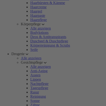
Haarbürsten & Kämme
Haarcreme
Haargel
Haarpaste
Haarpflege
Körperpflege
Alle anzeigen
Bodylotions
Deos & Antitranspirants
Duschgel & Duschpflege
Körperreinigung & Scrubs
Seife
Drogerie
Alle anzeigen
Gesichtspflege
Alle anzeigen
Anti-Aging
Augen
Lippen
Nachtpflege
Tagespflege
Rasur
Reinigung
Sonne
Zähne