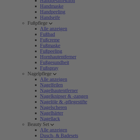
Handdesinfektion
Handmaske
Handpeeling
Handseife
Fußpflege
Alle anzeigen
Fußbad
Fußcreme
Fußmaske
Fußpeeling
Hornhautentferner
Fußgesundheit
Fußspray
Nagelpflege
Alle anzeigen
Nagelfeilen
Nagelhautentferner
Nagelknipser & -zangen
Nagelöle & -pflegestifte
Nagelscheren
Nagelhärter
Nagellack
Beauty Set
Alle anzeigen
Dusch- & Badesets