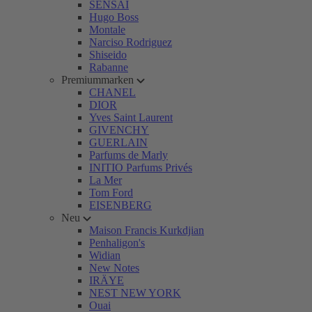
SENSAI
Hugo Boss
Montale
Narciso Rodriguez
Shiseido
Rabanne
Premiummarken
CHANEL
DIOR
Yves Saint Laurent
GIVENCHY
GUERLAIN
Parfums de Marly
INITIO Parfums Privés
La Mer
Tom Ford
EISENBERG
Neu
Maison Francis Kurkdjian
Penhaligon's
Widian
New Notes
IRÄYE
NEST NEW YORK
Ouai