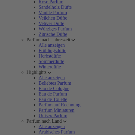
Rose Parfum
Sandelholz Düfte
Vanille Parfum
Veilchen Düfte
Vetiver Düfte
Würziges Parfum
Zitrische Düfte
Parfum nach Jahreszeit
Alle anzeigen
Frühlingsdüfte
Herbstdüfte
Sommerdüfte
Winterdüfte
Highlights
Alle anzeigen
Beliebtes Parfum
Eau de Cologne
Eau de Parfum
Eau de Toilette
Parfum auf Rechnung
Parfum Miniaturen
Unisex Parfum
Parfum nach Land
Alle anzeigen
Arabisches Parfum