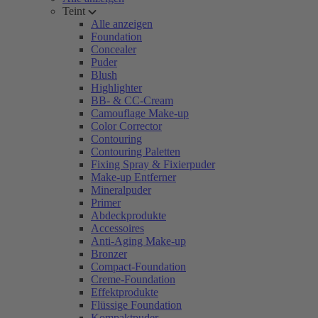
Teint
Alle anzeigen
Foundation
Concealer
Puder
Blush
Highlighter
BB- & CC-Cream
Camouflage Make-up
Color Corrector
Contouring
Contouring Paletten
Fixing Spray & Fixierpuder
Make-up Entferner
Mineralpuder
Primer
Abdeckprodukte
Accessoires
Anti-Aging Make-up
Bronzer
Compact-Foundation
Creme-Foundation
Effektprodukte
Flüssige Foundation
Kompaktpuder