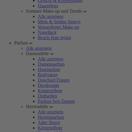
Gesicht & Körperpflege
Haarpflege
Sommer-Make-up und Trends
Alle anzeigen
Mists & Setting Sprays
Wasserfestes Make-up
Nagellack
Beach Hair stylen
Parfum
Alle anzeigen
Damendüfte
Alle anzeigen
Damenparfum
Haarparfum
Bodyspray
Duschgel Frauen
Deodorants
Körperpflege
Duftseifen
Parfum Sets Damen
Herrendüfte
Alle anzeigen
Herrenparfum
After Shave
Körperpflege