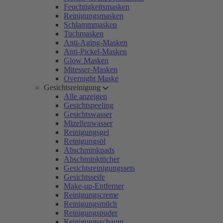
Feuchtigkeitsmasken
Reinigungsmasken
Schlammmasken
Tuchmasken
Anti-Aging-Masken
Anti-Pickel-Masken
Glow Masken
Mitesser-Masken
Overnight Maske
Gesichtsreinigung
Alle anzeigen
Gesichtspeeling
Gesichtswasser
Mizellenwasser
Reinigungsgel
Reinigungsöl
Abschminkpads
Abschminktücher
Gesichtsreinigungssets
Gesichtsseife
Make-up-Entferner
Reinigungscreme
Reinigungsmilch
Reinigungspuder
Reinigungsschaum