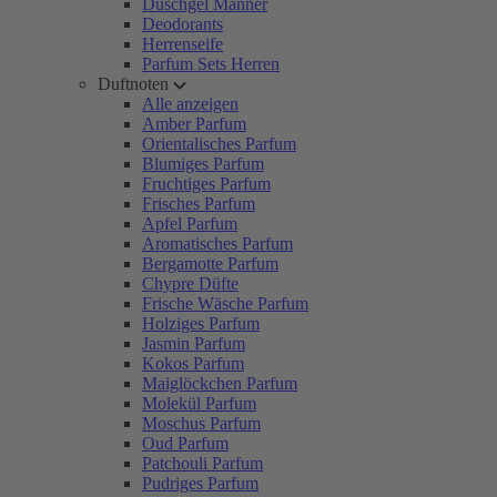
Duschgel Männer
Deodorants
Herrenseife
Parfum Sets Herren
Duftnoten
Alle anzeigen
Amber Parfum
Orientalisches Parfum
Blumiges Parfum
Fruchtiges Parfum
Frisches Parfum
Apfel Parfum
Aromatisches Parfum
Bergamotte Parfum
Chypre Düfte
Frische Wäsche Parfum
Holziges Parfum
Jasmin Parfum
Kokos Parfum
Maiglöckchen Parfum
Molekül Parfum
Moschus Parfum
Oud Parfum
Patchouli Parfum
Pudriges Parfum