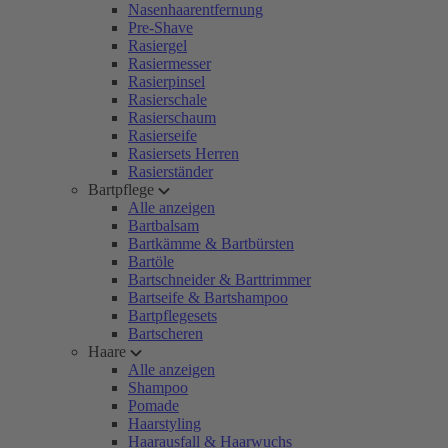
Nasenhaarentfernung
Pre-Shave
Rasiergel
Rasiermesser
Rasierpinsel
Rasierschale
Rasierschaum
Rasierseife
Rasiersets Herren
Rasierständer
Bartpflege
Alle anzeigen
Bartbalsam
Bartkämme & Bartbürsten
Bartöle
Bartschneider & Barttrimmer
Bartseife & Bartshampoo
Bartpflegesets
Bartscheren
Haare
Alle anzeigen
Shampoo
Pomade
Haarstyling
Haarausfall & Haarwuchs