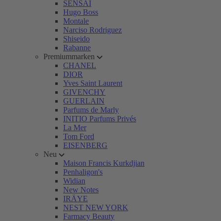
SENSAI
Hugo Boss
Montale
Narciso Rodriguez
Shiseido
Rabanne
Premiummarken
CHANEL
DIOR
Yves Saint Laurent
GIVENCHY
GUERLAIN
Parfums de Marly
INITIO Parfums Privés
La Mer
Tom Ford
EISENBERG
Neu
Maison Francis Kurkdjian
Penhaligon's
Widian
New Notes
IRÄYE
NEST NEW YORK
Farmacy Beauty