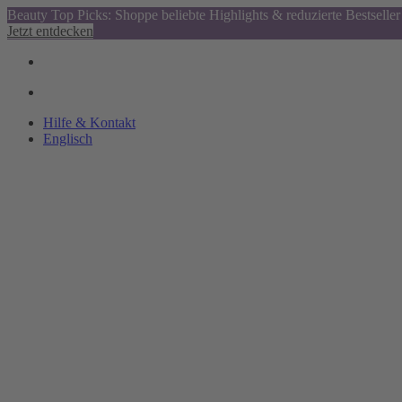
Beauty Top Picks: Shoppe beliebte Highlights & reduzierte Bestseller
Jetzt entdecken
Hilfe & Kontakt
Englisch