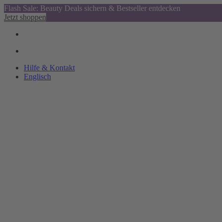
Flash Sale: Beauty Deals sichern & Bestseller entdecken
Jetzt shoppen
Hilfe & Kontakt
Englisch