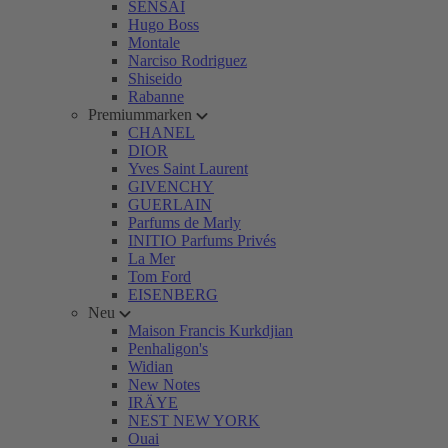
SENSAI
Hugo Boss
Montale
Narciso Rodriguez
Shiseido
Rabanne
Premiummarken
CHANEL
DIOR
Yves Saint Laurent
GIVENCHY
GUERLAIN
Parfums de Marly
INITIO Parfums Privés
La Mer
Tom Ford
EISENBERG
Neu
Maison Francis Kurkdjian
Penhaligon's
Widian
New Notes
IRÄYE
NEST NEW YORK
Ouai