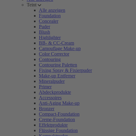
Teint
Alle anzeigen
Foundation
Concealer
Puder
Blush
Highlighter
BB- & CC-Cream
Camouflage Make-up
Color Corrector
Contouring
Contouring Paletten
Fixing Spray & Fixierpuder
Make-up Entferner
Mineralpuder
Primer
Abdeckprodukte
Accessoires
Anti-Aging Make-up
Bronzer
Compact-Foundation
Creme-Foundation
Effektprodukte
Flüssige Foundation
Kompaktpuder