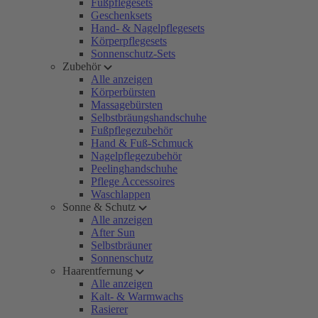
Fußpflegesets
Geschenksets
Hand- & Nagelpflegesets
Körperpflegesets
Sonnenschutz-Sets
Zubehör
Alle anzeigen
Körperbürsten
Massagebürsten
Selbstbräungshandschuhe
Fußpflegezubehör
Hand & Fuß-Schmuck
Nagelpflegezubehör
Peelinghandschuhe
Pflege Accessoires
Waschlappen
Sonne & Schutz
Alle anzeigen
After Sun
Selbstbräuner
Sonnenschutz
Haarentfernung
Alle anzeigen
Kalt- & Warmwachs
Rasierer