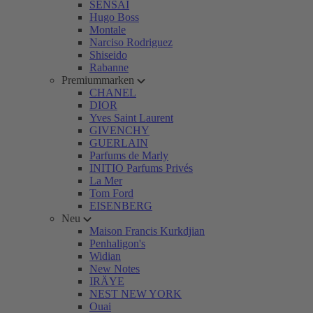
SENSAI
Hugo Boss
Montale
Narciso Rodriguez
Shiseido
Rabanne
Premiummarken
CHANEL
DIOR
Yves Saint Laurent
GIVENCHY
GUERLAIN
Parfums de Marly
INITIO Parfums Privés
La Mer
Tom Ford
EISENBERG
Neu
Maison Francis Kurkdjian
Penhaligon's
Widian
New Notes
IRÄYE
NEST NEW YORK
Ouai