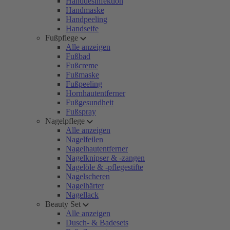
Handdesinfektion
Handmaske
Handpeeling
Handseife
Fußpflege
Alle anzeigen
Fußbad
Fußcreme
Fußmaske
Fußpeeling
Hornhautentferner
Fußgesundheit
Fußspray
Nagelpflege
Alle anzeigen
Nagelfeilen
Nagelhautentferner
Nagelknipser & -zangen
Nagelöle & -pflegestifte
Nagelscheren
Nagelhärter
Nagellack
Beauty Set
Alle anzeigen
Dusch- & Badesets