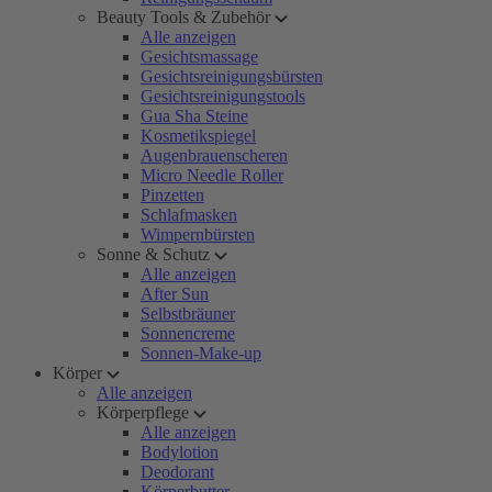
Beauty Tools & Zubehör
Alle anzeigen
Gesichtsmassage
Gesichtsreinigungsbürsten
Gesichtsreinigungstools
Gua Sha Steine
Kosmetikspiegel
Augenbrauenscheren
Micro Needle Roller
Pinzetten
Schlafmasken
Wimpernbürsten
Sonne & Schutz
Alle anzeigen
After Sun
Selbstbräuner
Sonnencreme
Sonnen-Make-up
Körper
Alle anzeigen
Körperpflege
Alle anzeigen
Bodylotion
Deodorant
Körperbutter