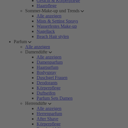
Gesicht & Körperpflege
Haarpflege
Sommer-Make-up und Trends
Alle anzeigen
Mists & Setting Sprays
Wasserfestes Make-up
Nagellack
Beach Hair stylen
Parfum
Alle anzeigen
Damendüfte
Alle anzeigen
Damenparfum
Haarparfum
Bodyspray
Duschgel Frauen
Deodorants
Körperpflege
Duftseifen
Parfum Sets Damen
Herrendüfte
Alle anzeigen
Herrenparfum
After Shave
Körperpflege