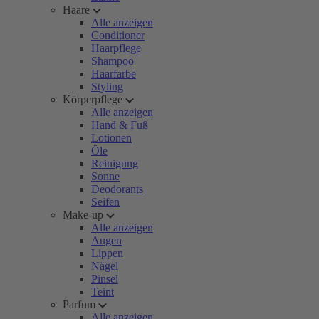
Haare
Alle anzeigen
Conditioner
Haarpflege
Shampoo
Haarfarbe
Styling
Körperpflege
Alle anzeigen
Hand & Fuß
Lotionen
Öle
Reinigung
Sonne
Deodorants
Seifen
Make-up
Alle anzeigen
Augen
Lippen
Nägel
Pinsel
Teint
Parfum
Alle anzeigen