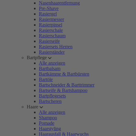
Nasenhaarentfernung
Pre-Shave
Rasiergel
Rasiermesser
Rasierpinsel
Rasierschale
Rasierschaum
Rasierseife
Rasiersets Herren
Rasierständer
Bartpflege
Alle anzeigen
Bartbalsam
Bartkämme & Bartbürsten
Bartöle
Bartschneider & Barttrimmer
Bartseife & Bartshampoo
Bartpflegesets
Bartscheren
Haare
Alle anzeigen
Shampoo
Pomade
Haarstyling
Haarausfall & Haarwuchs