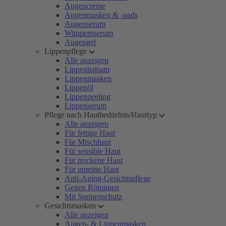
Augencreme
Augenmasken & -pads
Augenserum
Wimpernserum
Augengel
Lippenpflege
Alle anzeigen
Lippenbalsam
Lippenmasken
Lippenöl
Lippenpeeling
Lippenserum
Pflege nach Hautbedürfnis/Hauttyp
Alle anzeigen
Für fettige Haut
Für Mischhaut
Für sensible Haut
Für trockene Haut
Für unreine Haut
Anti-Aging-Gesichtspflege
Gegen Rötungen
Mit Sonnenschutz
Gesichtsmasken
Alle anzeigen
Augen- & Lippenmasken