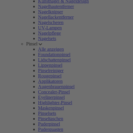
Kunstnägel & Nageldesign
Nagelhautentferner
Nagelknipser
Nagellackentferner
Nagelscheren
UV-Lampen
Nagelpflege
Nagelsets
Pinsel
Alle anzeigen
Foundationpinsel
Lidschattenpinsel
Lippenpinsel
Pinselreiniger
Rougepinsel
Applikatoren
Augenbrauenpinsel
Concealer-Pinsel
Eyelinerpinsel
Highlighter-Pinsel
Maskenpinsel
Pinselsets
Pinseltaschen
Puderpinsel
Puderquasten