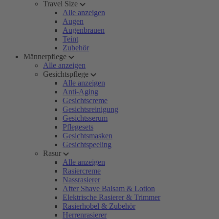
Travel Size
Alle anzeigen
Augen
Augenbrauen
Teint
Zubehör
Männerpflege
Alle anzeigen
Gesichtspflege
Alle anzeigen
Anti-Aging
Gesichtscreme
Gesichtsreinigung
Gesichtsserum
Pflegesets
Gesichtsmasken
Gesichtspeeling
Rasur
Alle anzeigen
Rasiercreme
Nassrasierer
After Shave Balsam & Lotion
Elektrische Rasierer & Trimmer
Rasierhobel & Zubehör
Herrenrasierer