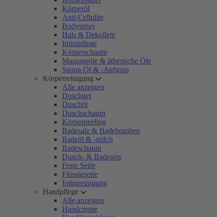
Körperöl
Anti-Cellulite
Bodyspray
Hals & Dekolleté
Intimpflege
Körperschaum
Massageöle & ätherische Öle
Sauna-Öl & -Aufguss
Körperreinigung
Alle anzeigen
Duschgel
Duschöl
Duschschaum
Körperpeeling
Badesalz & Badebomben
Badeöl & -milch
Badeschaum
Dusch- & Badesets
Feste Seife
Flüssigseife
Intimreinigung
Handpflege
Alle anzeigen
Handcreme