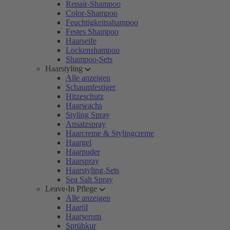
Repair-Shampoo
Color-Shampoo
Feuchtigkeitsshampoo
Festes Shampoo
Haarseife
Lockenshampoo
Shampoo-Sets
Haarstyling
Alle anzeigen
Schaumfestiger
Hitzeschutz
Haarwachs
Styling Spray
Ansatzspray
Haarcreme & Stylingcreme
Haargel
Haarpuder
Haarspray
Haarstyling-Sets
Sea Salt Spray
Leave-In Pflege
Alle anzeigen
Haaröl
Haarserum
Sprühkur