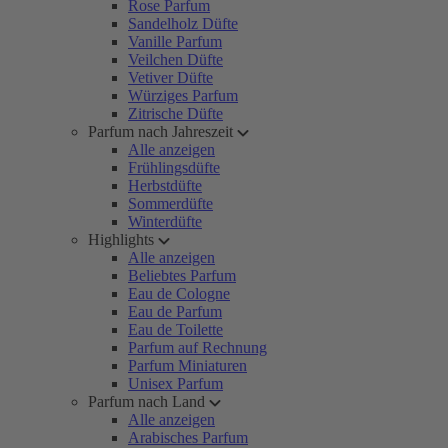
Rose Parfum
Sandelholz Düfte
Vanille Parfum
Veilchen Düfte
Vetiver Düfte
Würziges Parfum
Zitrische Düfte
Parfum nach Jahreszeit
Alle anzeigen
Frühlingsdüfte
Herbstdüfte
Sommerdüfte
Winterdüfte
Highlights
Alle anzeigen
Beliebtes Parfum
Eau de Cologne
Eau de Parfum
Eau de Toilette
Parfum auf Rechnung
Parfum Miniaturen
Unisex Parfum
Parfum nach Land
Alle anzeigen
Arabisches Parfum