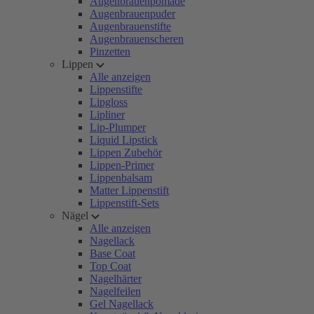
Augenbrauenpomade
Augenbrauenpuder
Augenbrauenstifte
Augenbrauenscheren
Pinzetten
Lippen
Alle anzeigen
Lippenstifte
Lipgloss
Lipliner
Lip-Plumper
Liquid Lipstick
Lippen Zubehör
Lippen-Primer
Lippenbalsam
Matter Lippenstift
Lippenstift-Sets
Nägel
Alle anzeigen
Nagellack
Base Coat
Top Coat
Nagelhärter
Nagelfeilen
Gel Nagellack