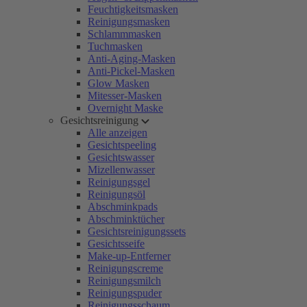
Feuchtigkeitsmasken
Reinigungsmasken
Schlammmasken
Tuchmasken
Anti-Aging-Masken
Anti-Pickel-Masken
Glow Masken
Mitesser-Masken
Overnight Maske
Gesichtsreinigung
Alle anzeigen
Gesichtspeeling
Gesichtswasser
Mizellenwasser
Reinigungsgel
Reinigungsöl
Abschminkpads
Abschminktücher
Gesichtsreinigungssets
Gesichtsseife
Make-up-Entferner
Reinigungscreme
Reinigungsmilch
Reinigungspuder
Reinigungsschaum