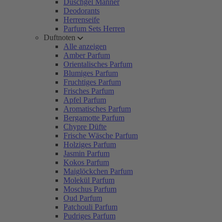
Duschgel Männer
Deodorants
Herrenseife
Parfum Sets Herren
Duftnoten
Alle anzeigen
Amber Parfum
Orientalisches Parfum
Blumiges Parfum
Fruchtiges Parfum
Frisches Parfum
Apfel Parfum
Aromatisches Parfum
Bergamotte Parfum
Chypre Düfte
Frische Wäsche Parfum
Holziges Parfum
Jasmin Parfum
Kokos Parfum
Maiglöckchen Parfum
Molekül Parfum
Moschus Parfum
Oud Parfum
Patchouli Parfum
Pudriges Parfum