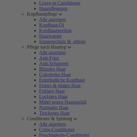
Leave-in Conditioner
Haarpflegesets
Kopfhautpflege
Alle anzeigen
Kopfhaut-Öl
Kopfhautpeeling
Haarwasser
Sonnenschutz & -pflege
Pflege nach Haartyp
Alle anzeigen
Anti-Frizz
Anti-Schuppen
Blondes Haar
Coloriertes Haar
Empfindliche Kopfhaut
Feines & glattes Haar
Fettiges Haar
Lockiges Haar
Mittel gegen Haarausfall
Normales Haar
Trockenes Haar
Conditioner & Spülung
Alle anzeigen
Color-Conditioner
Feuchtigkeits-Conditioner