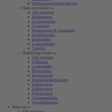
Wildschweinborsten-Bürsten
Haar-Accessoires
Alle anzeigen
Haargummis
Lockenwickler
Scrunchies
Haarspangen & -klammern
Sprühflaschen
Haarnadeln
Lockenbänder
Zubehör
Haarstyling-Geräte
Alle anzeigen
Glätteisen
Lockenstäbe
Heizwickler
Haartrockner
Haarschneidemaschine
Diffusor-Fön
Effilierschere
Friseurschere
Friseurumhänge
Warmluftbürsten
Make-up
Alle anzeigen