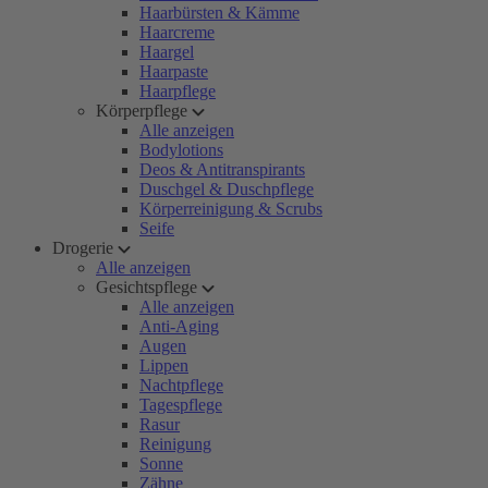
Haarbürsten & Kämme
Haarcreme
Haargel
Haarpaste
Haarpflege
Körperpflege
Alle anzeigen
Bodylotions
Deos & Antitranspirants
Duschgel & Duschpflege
Körperreinigung & Scrubs
Seife
Drogerie
Alle anzeigen
Gesichtspflege
Alle anzeigen
Anti-Aging
Augen
Lippen
Nachtpflege
Tagespflege
Rasur
Reinigung
Sonne
Zähne