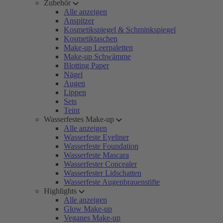
Zubehör
Alle anzeigen
Anspitzer
Kosmetikspiegel & Schminkspiegel
Kosmetiktaschen
Make-up Leerpaletten
Make-up Schwämme
Blotting Paper
Nägel
Augen
Lippen
Sets
Teint
Wasserfestes Make-up
Alle anzeigen
Wasserfeste Eyeliner
Wasserfeste Foundation
Wasserfeste Mascara
Wasserfester Concealer
Wasserfester Lidschatten
Wasserfeste Augenbrauenstifte
Highlights
Alle anzeigen
Glow Make-up
Veganes Make-up