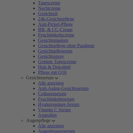
Tagescreme
Nachtcreme
Gesichtsöl
24h-Gesichtspflege
Anti-Pickel-Pflege
BB- & CC-Cream
Feuchtigkeitscreme
Gesichtsmasken
Gesichtspflege ohne Parabene
Gesichtspflegesets
Gesichtsspray
Getönte Tagescreme
Hals & Dekolleté
Pflege mit Q10
Gesichtsserum
Alle anzeigen
Anti-Aging-Gesichtsserum
Collagenserum
Feuchtigkeitsserum
Hyaluronsäure-Serum
Vitamin C Serum
Ampullen
Augenpflege
Alle anzeigen
Augenbrauenserum