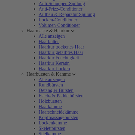
Anti-Schuppen-Spülung
Anti-Frizz-Conditioner
Aufbau & Reparatur Spülung
Locken-Conditioner
Volumen-Conditioner
Haarmaske & Haarkur
Alle anzeigen
Haarbutter
Haarkur trockenes Haar
Haarkur gefärbtes Haar
Haarkur Feuchtigkeit
Haarkur Keratin
Haarkur Locken
Haarbürsten & Kämme
Alle anzeigen
Rundbürsten
Detangler-Bürsten
Flach- & Paddelbürsten
Holzbürsten
Haarkämme
Haarschneidekämme
Kopfmassagebürsten
Lockenkämme
Skelettbürsten
Stielkämme