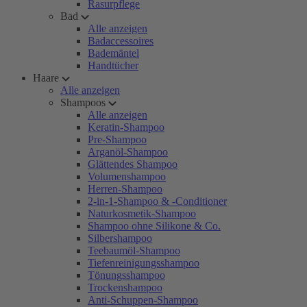
Rasurpflege
Bad
Alle anzeigen
Badaccessoires
Bademäntel
Handtücher
Haare
Alle anzeigen
Shampoos
Alle anzeigen
Keratin-Shampoo
Pre-Shampoo
Arganöl-Shampoo
Glättendes Shampoo
Volumenshampoo
Herren-Shampoo
2-in-1-Shampoo & -Conditioner
Naturkosmetik-Shampoo
Shampoo ohne Silikone & Co.
Silbershampoo
Teebaumöl-Shampoo
Tiefenreinigungsshampoo
Tönungsshampoo
Trockenshampoo
Anti-Schuppen-Shampoo