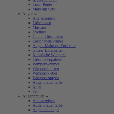
Loser Puder
Make-up Sets
Augen
Alle anzeigen
Lidschatten
Mascara
Eyeliner
Creme-Lidschatten
Lidschatten-Primer
Augen-Make-up-Entferner
Glitzer-Lidschatten
Künstliche Wimpern
Lidschattenpaletten
Wimpern-Primer
Wimpernbürsten
Wimpernkleber
Wimpernzangen
Augenbrauenfarbe
Kajal
Sets
Augenbrauen
Alle anzeigen
Augenbrauenfarbe
Augenbrauengel