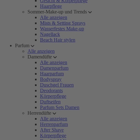
Gesicht & Körperpflege
Haarpflege
Sommer-Make-up und Trends
Alle anzeigen
Mists & Setting Sprays
Wasserfestes Make-up
Nagellack
Beach Hair stylen
Parfum
Alle anzeigen
Damendüfte
Alle anzeigen
Damenparfum
Haarparfum
Bodyspray
Duschgel Frauen
Deodorants
Körperpflege
Duftseifen
Parfum Sets Damen
Herrendüfte
Alle anzeigen
Herrenparfum
After Shave
Körperpflege