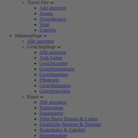
Travel Size
Alle anzeigen
Augen
Augenbrauen
Teint
Zubehör
Männerpflege
Alle anzeigen
Gesichtspflege
Alle anzeigen
Anti-Aging
Gesichtscreme
Gesichtsreinigung
Gesichtsserum
Pflegesets
Gesichtsmasken
Gesichtspeeling
Rasur
Alle anzeigen
Rasiercreme
Nassrasierer
After Shave Balsam & Lotion
Elektrische Rasierer & Trimmer
Rasierhobel & Zubehör
Herrenrasierer