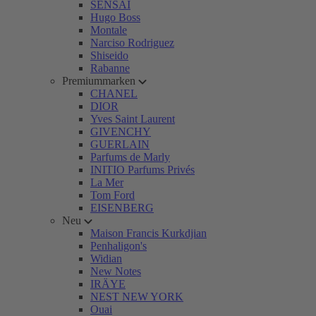
SENSAI
Hugo Boss
Montale
Narciso Rodriguez
Shiseido
Rabanne
Premiummarken
CHANEL
DIOR
Yves Saint Laurent
GIVENCHY
GUERLAIN
Parfums de Marly
INITIO Parfums Privés
La Mer
Tom Ford
EISENBERG
Neu
Maison Francis Kurkdjian
Penhaligon's
Widian
New Notes
IRÄYE
NEST NEW YORK
Ouai