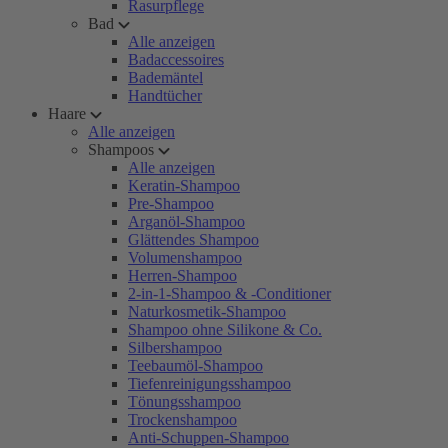
Rasurpflege
Bad
Alle anzeigen
Badaccessoires
Bademäntel
Handtücher
Haare
Alle anzeigen
Shampoos
Alle anzeigen
Keratin-Shampoo
Pre-Shampoo
Arganöl-Shampoo
Glättendes Shampoo
Volumenshampoo
Herren-Shampoo
2-in-1-Shampoo & -Conditioner
Naturkosmetik-Shampoo
Shampoo ohne Silikone & Co.
Silbershampoo
Teebaumöl-Shampoo
Tiefenreinigungsshampoo
Tönungsshampoo
Trockenshampoo
Anti-Schuppen-Shampoo