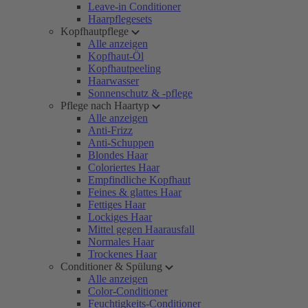
Leave-in Conditioner
Haarpflegesets
Kopfhautpflege
Alle anzeigen
Kopfhaut-Öl
Kopfhautpeeling
Haarwasser
Sonnenschutz & -pflege
Pflege nach Haartyp
Alle anzeigen
Anti-Frizz
Anti-Schuppen
Blondes Haar
Coloriertes Haar
Empfindliche Kopfhaut
Feines & glattes Haar
Fettiges Haar
Lockiges Haar
Mittel gegen Haarausfall
Normales Haar
Trockenes Haar
Conditioner & Spülung
Alle anzeigen
Color-Conditioner
Feuchtigkeits-Conditioner