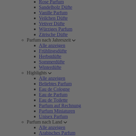
Rose Parfum
Sandelholz Düfte
Vanille Parfum
Veilchen Düfte
Vetiver Düfte
Würziges Parfum
Zitrische Düfte
Parfum nach Jahreszeit
Alle anzeigen
Frühlingsdüfte
Herbstdüfte
Sommerdüfte
Winterdüfte
Highlights
Alle anzeigen
Beliebtes Parfum
Eau de Cologne
Eau de Parfum
Eau de Toilette
Parfum auf Rechnung
Parfum Miniaturen
Unisex Parfum
Parfum nach Land
Alle anzeigen
Arabisches Parfum