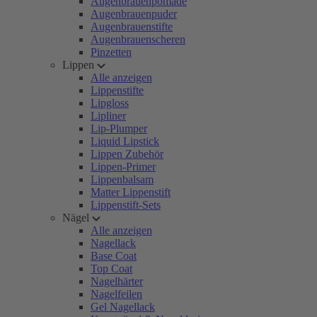
Augenbrauenpomade
Augenbrauenpuder
Augenbrauenstifte
Augenbrauenscheren
Pinzetten
Lippen
Alle anzeigen
Lippenstifte
Lipgloss
Lipliner
Lip-Plumper
Liquid Lipstick
Lippen Zubehör
Lippen-Primer
Lippenbalsam
Matter Lippenstift
Lippenstift-Sets
Nägel
Alle anzeigen
Nagellack
Base Coat
Top Coat
Nagelhärter
Nagelfeilen
Gel Nagellack