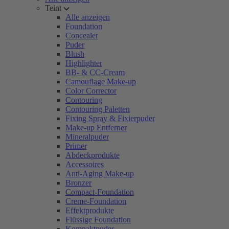
Teint
Alle anzeigen
Foundation
Concealer
Puder
Blush
Highlighter
BB- & CC-Cream
Camouflage Make-up
Color Corrector
Contouring
Contouring Paletten
Fixing Spray & Fixierpuder
Make-up Entferner
Mineralpuder
Primer
Abdeckprodukte
Accessoires
Anti-Aging Make-up
Bronzer
Compact-Foundation
Creme-Foundation
Effektprodukte
Flüssige Foundation
Kompaktpuder