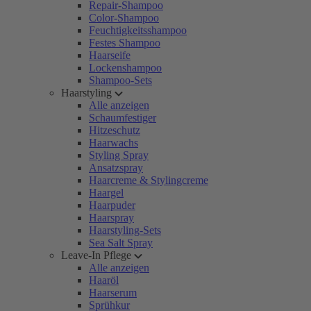
Repair-Shampoo
Color-Shampoo
Feuchtigkeitsshampoo
Festes Shampoo
Haarseife
Lockenshampoo
Shampoo-Sets
Haarstyling
Alle anzeigen
Schaumfestiger
Hitzeschutz
Haarwachs
Styling Spray
Ansatzspray
Haarcreme & Stylingcreme
Haargel
Haarpuder
Haarspray
Haarstyling-Sets
Sea Salt Spray
Leave-In Pflege
Alle anzeigen
Haaröl
Haarserum
Sprühkur