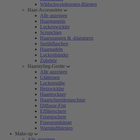
Wildschweinborsten-Bürsten
Haar-Accessoires
Alle anzeigen
Haargummis
Lockenwickler
Scrunchies
Haarspangen & -klammern
Sprühflaschen
Haarnadeln
Lockenbänder
Zubehör
Haarstyling-Geräte
Alle anzeigen
Glätteisen
Lockenstäbe
Heizwickler
Haartrockner
Haarschneidemaschine
Diffusor-Fön
Effilierschere
Friseurschere
Friseurumhänge
Warmluftbürsten
Make-up
Alle anzeigen