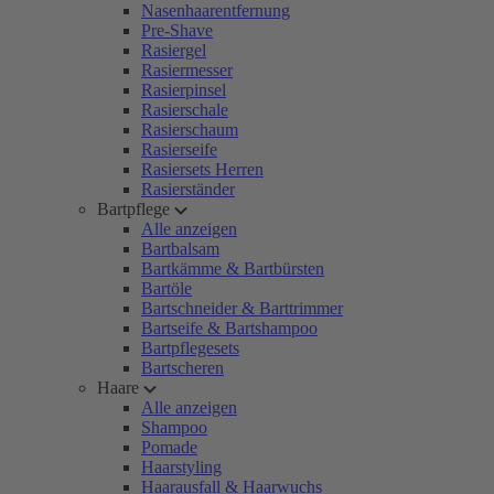
Nasenhaarentfernung
Pre-Shave
Rasiergel
Rasiermesser
Rasierpinsel
Rasierschale
Rasierschaum
Rasierseife
Rasiersets Herren
Rasierständer
Bartpflege
Alle anzeigen
Bartbalsam
Bartkämme & Bartbürsten
Bartöle
Bartschneider & Barttrimmer
Bartseife & Bartshampoo
Bartpflegesets
Bartscheren
Haare
Alle anzeigen
Shampoo
Pomade
Haarstyling
Haarausfall & Haarwuchs