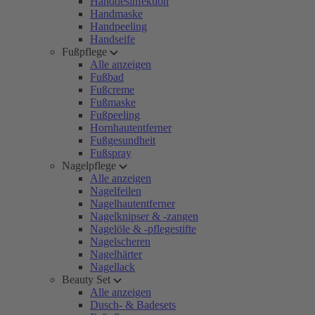
Handdesinfektion
Handmaske
Handpeeling
Handseife
Fußpflege
Alle anzeigen
Fußbad
Fußcreme
Fußmaske
Fußpeeling
Hornhautentferner
Fußgesundheit
Fußspray
Nagelpflege
Alle anzeigen
Nagelfeilen
Nagelhautentferner
Nagelknipser & -zangen
Nagelöle & -pflegestifte
Nagelscheren
Nagelhärter
Nagellack
Beauty Set
Alle anzeigen
Dusch- & Badesets