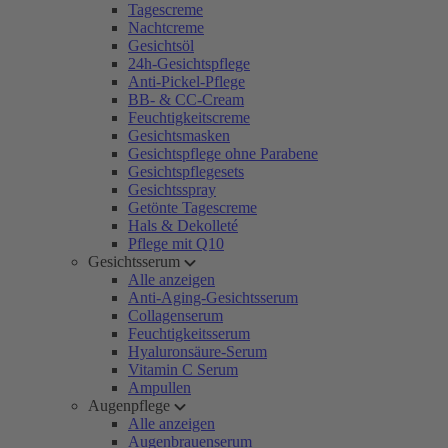
Tagescreme
Nachtcreme
Gesichtsöl
24h-Gesichtspflege
Anti-Pickel-Pflege
BB- & CC-Cream
Feuchtigkeitscreme
Gesichtsmasken
Gesichtspflege ohne Parabene
Gesichtspflegesets
Gesichtsspray
Getönte Tagescreme
Hals & Dekolleté
Pflege mit Q10
Gesichtsserum
Alle anzeigen
Anti-Aging-Gesichtsserum
Collagenserum
Feuchtigkeitsserum
Hyaluronsäure-Serum
Vitamin C Serum
Ampullen
Augenpflege
Alle anzeigen
Augenbrauenserum