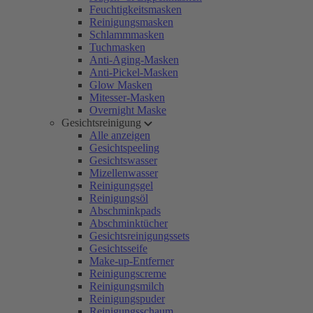
Feuchtigkeitsmasken
Reinigungsmasken
Schlammmasken
Tuchmasken
Anti-Aging-Masken
Anti-Pickel-Masken
Glow Masken
Mitesser-Masken
Overnight Maske
Gesichtsreinigung
Alle anzeigen
Gesichtspeeling
Gesichtswasser
Mizellenwasser
Reinigungsgel
Reinigungsöl
Abschminkpads
Abschminktücher
Gesichtsreinigungssets
Gesichtsseife
Make-up-Entferner
Reinigungscreme
Reinigungsmilch
Reinigungspuder
Reinigungsschaum