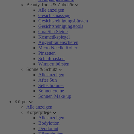
Beauty Tools & Zubehör
Alle anzeigen
Gesichtsmassage
Gesichtsreinigungsbürsten
Gesichtsreinigungstools
Gua Sha Steine
Kosmetikspiegel
Augenbrauenscheren
Micro Needle Roller
Pinzetten
Schlafmasken
Wimpernbürsten
Sonne & Schutz
Alle anzeigen
After Sun
Selbstbräuner
Sonnencreme
Sonnen-Make-up
Körper
Alle anzeigen
Körperpflege
Alle anzeigen
Bodylotion
Deodorant
Körperbutter