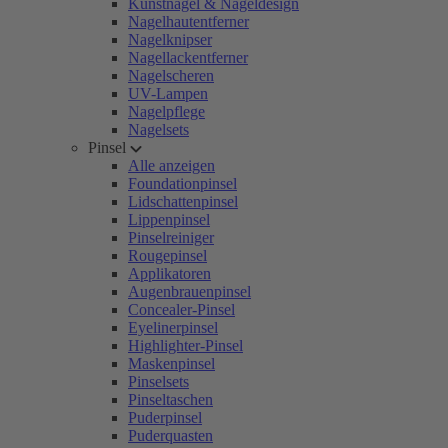
Kunstnägel & Nageldesign
Nagelhautentferner
Nagelknipser
Nagellackentferner
Nagelscheren
UV-Lampen
Nagelpflege
Nagelsets
Pinsel
Alle anzeigen
Foundationpinsel
Lidschattenpinsel
Lippenpinsel
Pinselreiniger
Rougepinsel
Applikatoren
Augenbrauenpinsel
Concealer-Pinsel
Eyelinerpinsel
Highlighter-Pinsel
Maskenpinsel
Pinselsets
Pinseltaschen
Puderpinsel
Puderquasten