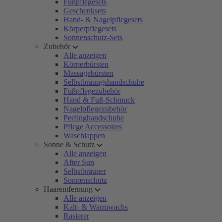
Fußpflegesets
Geschenksets
Hand- & Nagelpflegesets
Körperpflegesets
Sonnenschutz-Sets
Zubehör
Alle anzeigen
Körperbürsten
Massagebürsten
Selbstbräungshandschuhe
Fußpflegezubehör
Hand & Fuß-Schmuck
Nagelpflegezubehör
Peelinghandschuhe
Pflege Accessoires
Waschlappen
Sonne & Schutz
Alle anzeigen
After Sun
Selbstbräuner
Sonnenschutz
Haarentfernung
Alle anzeigen
Kalt- & Warmwachs
Rasierer