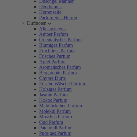
Duschgel Männer
Deodorants
Herrenseife
Parfum Sets Herren
Duftnoten
Alle anzeigen
Amber Parfum
Orientalisches Parfum
Blumiges Parfum
Fruchtiges Parfum
Frisches Parfum
Apfel Parfum
Aromatisches Parfum
Bergamotte Parfum
Chypre Düfte
Frische Wäsche Parfum
Holziges Parfum
Jasmin Parfum
Kokos Parfum
Maiglöckchen Parfum
Molekül Parfum
Moschus Parfum
Oud Parfum
Patchouli Parfum
Pudriges Parfum