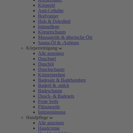
Körperöl
Anti-Cellulite
Bodyspray
Hals & Dekolleté
Intimpflege
Körperschaum
Massageöle & ätherische Öle
Sauna-Öl & -Aufguss
Körperreinigung
Alle anzeigen
Duschgel
Duschöl
Duschschaum
Körperpeeling
Badesalz & Badebomben
Badeöl & -milch
Badeschaum
Dusch- & Badesets
Feste Seife
Flüssigseife
Intimreinigung
Handpflege
Alle anzeigen
Handcreme