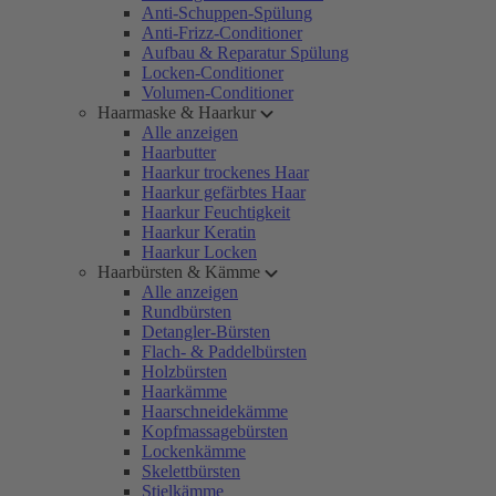
Anti-Schuppen-Spülung
Anti-Frizz-Conditioner
Aufbau & Reparatur Spülung
Locken-Conditioner
Volumen-Conditioner
Haarmaske & Haarkur
Alle anzeigen
Haarbutter
Haarkur trockenes Haar
Haarkur gefärbtes Haar
Haarkur Feuchtigkeit
Haarkur Keratin
Haarkur Locken
Haarbürsten & Kämme
Alle anzeigen
Rundbürsten
Detangler-Bürsten
Flach- & Paddelbürsten
Holzbürsten
Haarkämme
Haarschneidekämme
Kopfmassagebürsten
Lockenkämme
Skelettbürsten
Stielkämme