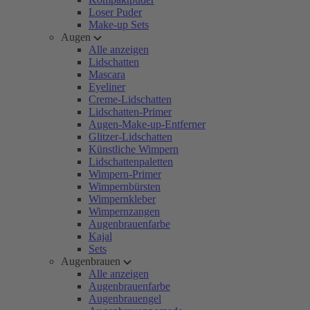
Loser Puder
Make-up Sets
Augen
Alle anzeigen
Lidschatten
Mascara
Eyeliner
Creme-Lidschatten
Lidschatten-Primer
Augen-Make-up-Entferner
Glitzer-Lidschatten
Künstliche Wimpern
Lidschattenpaletten
Wimpern-Primer
Wimpernbürsten
Wimpernkleber
Wimpernzangen
Augenbrauenfarbe
Kajal
Sets
Augenbrauen
Alle anzeigen
Augenbrauenfarbe
Augenbrauengel