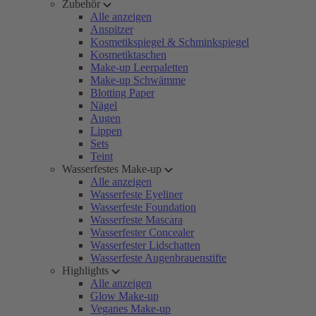
Zubehör
Alle anzeigen
Anspitzer
Kosmetikspiegel & Schminkspiegel
Kosmetiktaschen
Make-up Leerpaletten
Make-up Schwämme
Blotting Paper
Nägel
Augen
Lippen
Sets
Teint
Wasserfestes Make-up
Alle anzeigen
Wasserfeste Eyeliner
Wasserfeste Foundation
Wasserfeste Mascara
Wasserfester Concealer
Wasserfester Lidschatten
Wasserfeste Augenbrauenstifte
Highlights
Alle anzeigen
Glow Make-up
Veganes Make-up