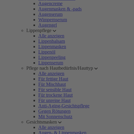
Augencreme
Augenmasken & -pads
Augenserum
Wimpernserum
Augengel
Lippenpflege
Alle anzeigen
Lippenbalsam
Lippenmasken
Lippenöl
Lippenpeeling
Lippenserum
Pflege nach Hautbedürfnis/Hauttyp
Alle anzeigen
Für fettige Haut
Für Mischhaut
Für sensible Haut
Für trockene Haut
Für unreine Haut
Anti-Aging-Gesichtspflege
Gegen Rötungen
Mit Sonnenschutz
Gesichtsmasken
Alle anzeigen
Augen- & Lippenmasken