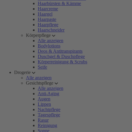
Haarbürsten & Kämme
Haarcreme
Haargel
Haarpaste
Haarpflege
Haarschneider
Körperpflege
Alle anzeigen
Bodylotions
Deos & Antitranspirants
Duschgel & Duschpflege
Körperreinigung & Scrubs
Seife
Drogerie
Alle anzeigen
Gesichtspflege
Alle anzeigen
Anti-Aging
Augen
Lippen
Nachtpflege
Tagespflege
Rasur
Reinigung
Sonne