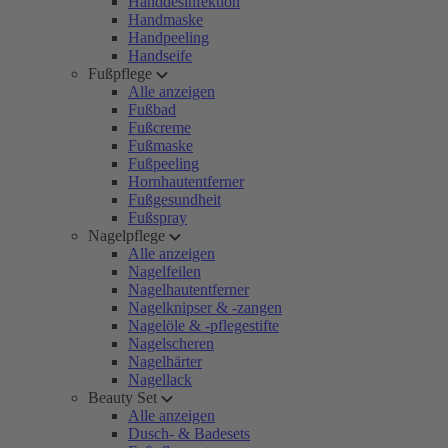
Handdesinfektion
Handmaske
Handpeeling
Handseife
Fußpflege
Alle anzeigen
Fußbad
Fußcreme
Fußmaske
Fußpeeling
Hornhautentferner
Fußgesundheit
Fußspray
Nagelpflege
Alle anzeigen
Nagelfeilen
Nagelhautentferner
Nagelknipser & -zangen
Nagelöle & -pflegestifte
Nagelscheren
Nagelhärter
Nagellack
Beauty Set
Alle anzeigen
Dusch- & Badesets