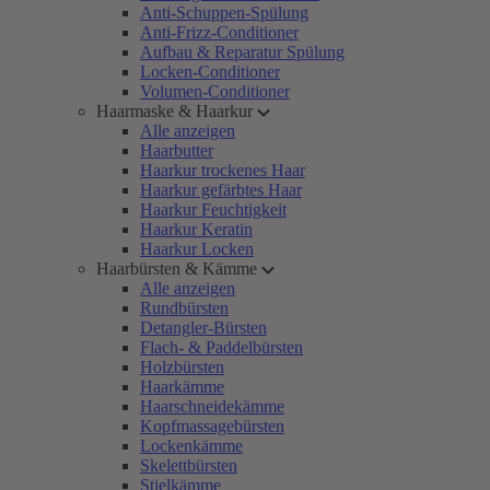
Anti-Schuppen-Spülung
Anti-Frizz-Conditioner
Aufbau & Reparatur Spülung
Locken-Conditioner
Volumen-Conditioner
Haarmaske & Haarkur
Alle anzeigen
Haarbutter
Haarkur trockenes Haar
Haarkur gefärbtes Haar
Haarkur Feuchtigkeit
Haarkur Keratin
Haarkur Locken
Haarbürsten & Kämme
Alle anzeigen
Rundbürsten
Detangler-Bürsten
Flach- & Paddelbürsten
Holzbürsten
Haarkämme
Haarschneidekämme
Kopfmassagebürsten
Lockenkämme
Skelettbürsten
Stielkämme