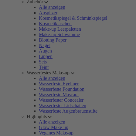
Zubehör
Alle anzeigen
Anspitzer
Kosmetikspiegel & Schminkspiegel
Kosmetiktaschen
Make-up Leerpaletten
Make-up Schwämme
Blotting Paper
Nägel
Augen
Lippen
Sets
Teint
Wasserfestes Make-up
Alle anzeigen
Wasserfeste Eyeliner
Wasserfeste Foundation
Wasserfeste Mascara
Wasserfester Concealer
Wasserfester Lidschatten
Wasserfeste Augenbrauenstifte
Highlights
Alle anzeigen
Glow Make-up
Veganes Make-up