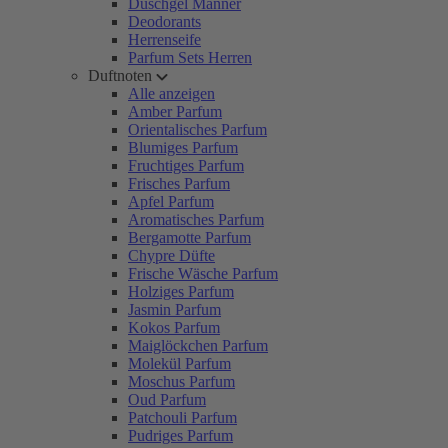
Duschgel Männer
Deodorants
Herrenseife
Parfum Sets Herren
Duftnoten
Alle anzeigen
Amber Parfum
Orientalisches Parfum
Blumiges Parfum
Fruchtiges Parfum
Frisches Parfum
Apfel Parfum
Aromatisches Parfum
Bergamotte Parfum
Chypre Düfte
Frische Wäsche Parfum
Holziges Parfum
Jasmin Parfum
Kokos Parfum
Maiglöckchen Parfum
Molekül Parfum
Moschus Parfum
Oud Parfum
Patchouli Parfum
Pudriges Parfum