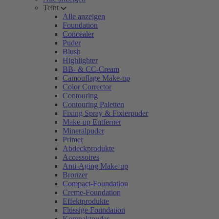
Teint
Alle anzeigen
Foundation
Concealer
Puder
Blush
Highlighter
BB- & CC-Cream
Camouflage Make-up
Color Corrector
Contouring
Contouring Paletten
Fixing Spray & Fixierpuder
Make-up Entferner
Mineralpuder
Primer
Abdeckprodukte
Accessoires
Anti-Aging Make-up
Bronzer
Compact-Foundation
Creme-Foundation
Effektprodukte
Flüssige Foundation
Kompaktpuder