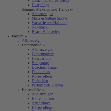
Gesicht & Körperpflege
Haarpflege
Sommer-Make-up und Trends
Alle anzeigen
Mists & Setting Sprays
Wasserfestes Make-up
Nagellack
Beach Hair stylen
Parfum
Alle anzeigen
Damendüfte
Alle anzeigen
Damenparfum
Haarparfum
Bodyspray
Duschgel Frauen
Deodorants
Körperpflege
Duftseifen
Parfum Sets Damen
Herrendüfte
Alle anzeigen
Herrenparfum
After Shave
Körperpflege