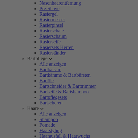
Nasenhaarentfernung
Pre-Shave
Rasiergel
Rasiermesser
Rasierpinsel
Rasierschale
Rasierschaum
Rasierseife
Rasiersets Herren
Rasierständer
Bartpflege
Alle anzeigen
Bartbalsam
Bartkämme & Bartbürsten
Bartöle
Bartschneider & Barttrimmer
Bartseife & Bartshampoo
Bartpflegesets
Bartscheren
Haare
Alle anzeigen
Shampoo
Pomade
Haarstyling
Haarausfall & Haarwuchs