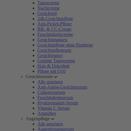
Tagescreme
Nachtcreme
Gesichtsöl
24h-Gesichtspflege
Anti-Pickel-Pflege
BB- & CC-Cream
Feuchtigkeitscreme
Gesichtsmasken
Gesichtspflege ohne Parabene
Gesichtspflegesets
Gesichtsspray
Getönte Tagescreme
Hals & Dekolleté
Pflege mit Q10
Gesichtsserum
Alle anzeigen
Anti-Aging-Gesichtsserum
Collagenserum
Feuchtigkeitsserum
Hyaluronsäure-Serum
Vitamin C Serum
Ampullen
Augenpflege
Alle anzeigen
Augenbrauenserum