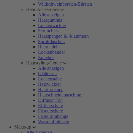
Wildschweinborsten-Bürsten
Haar-Accessoires
Alle anzeigen
Haargummis
Lockenwickler
Scrunchies
Haarspangen & -klammern
Sprühflaschen
Haarnadeln
Lockenbänder
Zubehör
Haarstyling-Geräte
Alle anzeigen
Glätteisen
Lockenstäbe
Heizwickler
Haartrockner
Haarschneidemaschine
Diffusor-Fön
Effilierschere
Friseurschere
Friseurumhänge
Warmluftbürsten
Make-up
Alle anzeigen