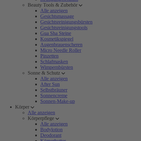
Beauty Tools & Zubehör
Alle anzeigen
Gesichtsmassage
Gesichtsreinigungsbürsten
Gesichtsreinigungstools
Gua Sha Steine
Kosmetikspiegel
Augenbrauenscheren
Micro Needle Roller
Pinzetten
Schlafmasken
Wimpernbürsten
Sonne & Schutz
Alle anzeigen
After Sun
Selbstbräuner
Sonnencreme
Sonnen-Make-up
Körper
Alle anzeigen
Körperpflege
Alle anzeigen
Bodylotion
Deodorant
Körperbutter