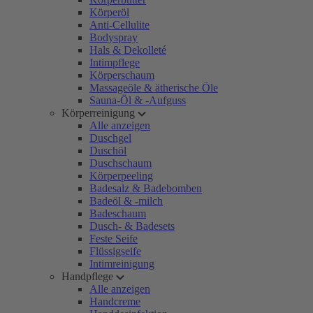
Körperöl
Anti-Cellulite
Bodyspray
Hals & Dekolleté
Intimpflege
Körperschaum
Massageöle & ätherische Öle
Sauna-Öl & -Aufguss
Körperreinigung
Alle anzeigen
Duschgel
Duschöl
Duschschaum
Körperpeeling
Badesalz & Badebomben
Badeöl & -milch
Badeschaum
Dusch- & Badesets
Feste Seife
Flüssigseife
Intimreinigung
Handpflege
Alle anzeigen
Handcreme