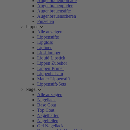
Augenbrauenpomade
Augenbrauenpuder
Augenbrauenstifte
Augenbrauenscheren
Pinzetten
Lippen
Alle anzeigen
Lippenstifte
Lipgloss
Lipliner
Lip-Plumper
Liquid Lipstick
Lippen Zubehör
Lippen-Primer
Lippenbalsam
Matter Lippenstift
Lippenstift-Sets
Nägel
Alle anzeigen
Nagellack
Base Coat
Top Coat
Nagelhärter
Nagelfeilen
Gel Nagellack