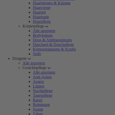
Haarbürsten & Kämme
Haarcreme
Haargel
Haarpaste
Haarpflege
Körperpflege
Alle anzeigen
Bodylotions
Deos & Antitranspirants
Duschgel & Duschpflege
Körperreinigung & Scrubs
Seife
Drogerie
Alle anzeigen
Gesichtspflege
Alle anzeigen
Anti-Aging
Augen
Lippen
Nachtpflege
Tagespflege
Rasur
Reinigung
Sonne
Zähne