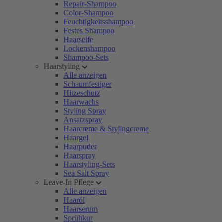
Repair-Shampoo
Color-Shampoo
Feuchtigkeitsshampoo
Festes Shampoo
Haarseife
Lockenshampoo
Shampoo-Sets
Haarstyling
Alle anzeigen
Schaumfestiger
Hitzeschutz
Haarwachs
Styling Spray
Ansatzspray
Haarcreme & Stylingcreme
Haargel
Haarpuder
Haarspray
Haarstyling-Sets
Sea Salt Spray
Leave-In Pflege
Alle anzeigen
Haaröl
Haarserum
Sprühkur