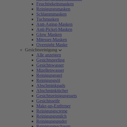
Feuchtigkeitsmasken
Reinigungsmasken
Schlammmasken
Tuchmasken
Anti-Aging-Masken
Anti-Pickel-Masken
Glow Masken
Mitesser-Masken
Overnight Maske
Gesichtsreinigung
Alle anzeigen
Gesichtspeeling
Gesichtswasser
Mizellenwasser
Reinigungsgel
Reinigungsöl
Abschminkpads
Abschminktücher
Gesichtsreinigungssets
Gesichtsseife
Make-up-Entferner
Reinigungscreme
Reinigungsmilch
Reinigungspuder
Reinigungsschaum