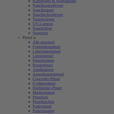
Kunstnägel & Nageldesign
Nagelhautentferner
Nagelknipser
Nagellackentferner
Nagelscheren
UV-Lampen
Nagelpflege
Nagelsets
Pinsel
Alle anzeigen
Foundationpinsel
Lidschattenpinsel
Lippenpinsel
Pinselreiniger
Rougepinsel
Applikatoren
Augenbrauenpinsel
Concealer-Pinsel
Eyelinerpinsel
Highlighter-Pinsel
Maskenpinsel
Pinselsets
Pinseltaschen
Puderpinsel
Puderquasten