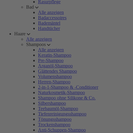
Rasurpflege
Bad
Alle anzeigen
Badaccessoires
Bademäntel
Handtücher
Haare
Alle anzeigen
Shampoos
Alle anzeigen
Keratin-Shampoo
Pre-Shampoo
Arganöl-Shampoo
Glättendes Shampoo
Volumenshampoo
Herren-Shampoo
2-in-1-Shampoo & -Conditioner
Naturkosmetik-Shampoo
Shampoo ohne Silikone & Co.
Silbershampoo
Teebaumöl-Shampoo
Tiefenreinigungsshampoo
Tönungsshampoo
Trockenshampoo
Anti-Schuppen-Shampoo