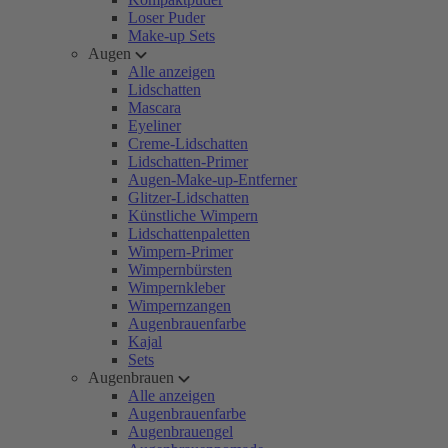
Loser Puder
Make-up Sets
Augen
Alle anzeigen
Lidschatten
Mascara
Eyeliner
Creme-Lidschatten
Lidschatten-Primer
Augen-Make-up-Entferner
Glitzer-Lidschatten
Künstliche Wimpern
Lidschattenpaletten
Wimpern-Primer
Wimpernbürsten
Wimpernkleber
Wimpernzangen
Augenbrauenfarbe
Kajal
Sets
Augenbrauen
Alle anzeigen
Augenbrauenfarbe
Augenbrauengel