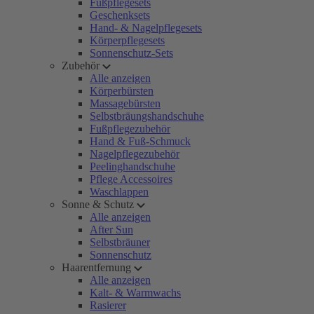
Fußpflegesets
Geschenksets
Hand- & Nagelpflegesets
Körperpflegesets
Sonnenschutz-Sets
Zubehör
Alle anzeigen
Körperbürsten
Massagebürsten
Selbstbräungshandschuhe
Fußpflegezubehör
Hand & Fuß-Schmuck
Nagelpflegezubehör
Peelinghandschuhe
Pflege Accessoires
Waschlappen
Sonne & Schutz
Alle anzeigen
After Sun
Selbstbräuner
Sonnenschutz
Haarentfernung
Alle anzeigen
Kalt- & Warmwachs
Rasierer