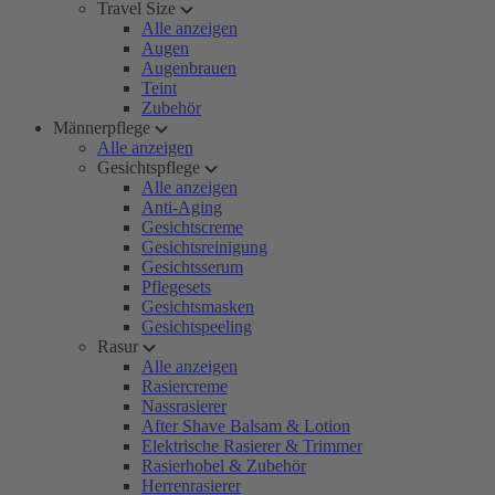
Travel Size
Alle anzeigen
Augen
Augenbrauen
Teint
Zubehör
Männerpflege
Alle anzeigen
Gesichtspflege
Alle anzeigen
Anti-Aging
Gesichtscreme
Gesichtsreinigung
Gesichtsserum
Pflegesets
Gesichtsmasken
Gesichtspeeling
Rasur
Alle anzeigen
Rasiercreme
Nassrasierer
After Shave Balsam & Lotion
Elektrische Rasierer & Trimmer
Rasierhobel & Zubehör
Herrenrasierer