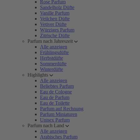
Rose Parfum
Sandelholz Düfte
Vanille Parfum
Veilchen Düfte
Vetiver Düfte
Würziges Parfum
Zitrische Düfte
Parfum nach Jahreszeit
Alle anzeigen
Frühlingsdüfte
Herbstdüfte
Sommerdüfte
Winterdüfte
Highlights
Alle anzeigen
Beliebtes Parfum
Eau de Cologne
Eau de Parfum
Eau de Toilette
Parfum auf Rechnung
Parfum Miniaturen
Unisex Parfum
Parfum nach Land
Alle anzeigen
Arabisches Parfum