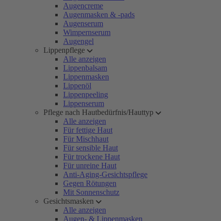
Augencreme
Augenmasken & -pads
Augenserum
Wimpernserum
Augengel
Lippenpflege
Alle anzeigen
Lippenbalsam
Lippenmasken
Lippenöl
Lippenpeeling
Lippenserum
Pflege nach Hautbedürfnis/Hauttyp
Alle anzeigen
Für fettige Haut
Für Mischhaut
Für sensible Haut
Für trockene Haut
Für unreine Haut
Anti-Aging-Gesichtspflege
Gegen Rötungen
Mit Sonnenschutz
Gesichtsmasken
Alle anzeigen
Augen- & Lippenmasken