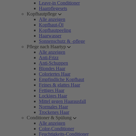
Leave-in Conditioner
Haarpflegesets
Kopfhautpflege
Alle anzeigen
Kopfhaut-Öl
Kopfhautpeeling
Haarwasser
Sonnenschutz & -pflege
Pflege nach Haartyp
Alle anzeigen
Anti-Frizz
Anti-Schuppen
Blondes Haar
Coloriertes Haar
Empfindliche Kopfhaut
Feines & glattes Haar
Fettiges Haar
Lockiges Haar
Mittel gegen Haarausfall
Normales Haar
Trockenes Haar
Conditioner & Spülung
Alle anzeigen
Color-Conditioner
Feuchtigkeits-Conditioner