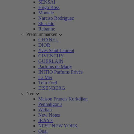
SENSAI
Hugo Boss
Montale
Narciso Rodriguez
Shiseido
Rabanne
Premiummarken
CHANEL
DIOR
Yves Saint Laurent
GIVENCHY
GUERLAIN
Parfums de Marly
INITIO Parfums Privés
La Mer
Tom Ford
EISENBERG
Neu
Maison Francis Kurkdjian
Penhaligon's
Widian
New Notes
IRÄYE
NEST NEW YORK
Ouai