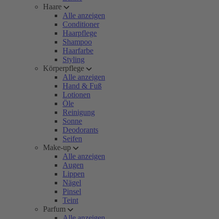
Haare
Alle anzeigen
Conditioner
Haarpflege
Shampoo
Haarfarbe
Styling
Körperpflege
Alle anzeigen
Hand & Fuß
Lotionen
Öle
Reinigung
Sonne
Deodorants
Seifen
Make-up
Alle anzeigen
Augen
Lippen
Nägel
Pinsel
Teint
Parfum
Alle anzeigen