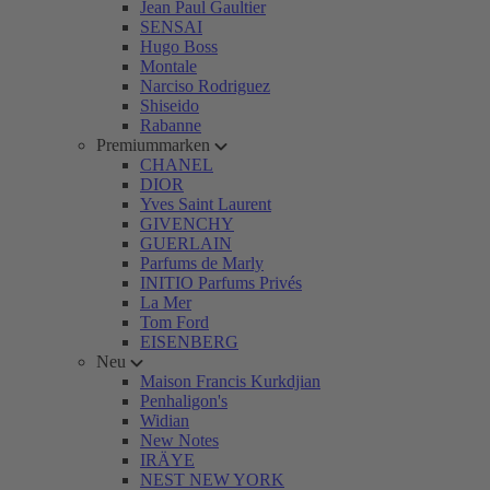
Jean Paul Gaultier
SENSAI
Hugo Boss
Montale
Narciso Rodriguez
Shiseido
Rabanne
Premiummarken
CHANEL
DIOR
Yves Saint Laurent
GIVENCHY
GUERLAIN
Parfums de Marly
INITIO Parfums Privés
La Mer
Tom Ford
EISENBERG
Neu
Maison Francis Kurkdjian
Penhaligon's
Widian
New Notes
IRÄYE
NEST NEW YORK