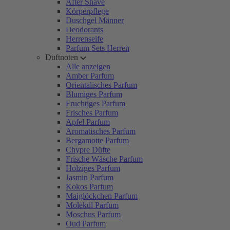
After Shave
Körperpflege
Duschgel Männer
Deodorants
Herrenseife
Parfum Sets Herren
Duftnoten
Alle anzeigen
Amber Parfum
Orientalisches Parfum
Blumiges Parfum
Fruchtiges Parfum
Frisches Parfum
Apfel Parfum
Aromatisches Parfum
Bergamotte Parfum
Chypre Düfte
Frische Wäsche Parfum
Holziges Parfum
Jasmin Parfum
Kokos Parfum
Maiglöckchen Parfum
Molekül Parfum
Moschus Parfum
Oud Parfum