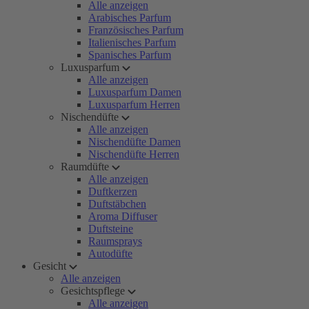
Alle anzeigen
Arabisches Parfum
Französisches Parfum
Italienisches Parfum
Spanisches Parfum
Luxusparfum
Alle anzeigen
Luxusparfum Damen
Luxusparfum Herren
Nischendüfte
Alle anzeigen
Nischendüfte Damen
Nischendüfte Herren
Raumdüfte
Alle anzeigen
Duftkerzen
Duftstäbchen
Aroma Diffuser
Duftsteine
Raumsprays
Autodüfte
Gesicht
Alle anzeigen
Gesichtspflege
Alle anzeigen