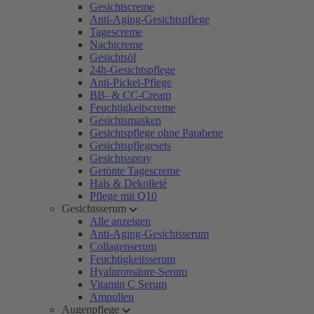
Gesichtscreme
Anti-Aging-Gesichtspflege
Tagescreme
Nachtcreme
Gesichtsöl
24h-Gesichtspflege
Anti-Pickel-Pflege
BB- & CC-Cream
Feuchtigkeitscreme
Gesichtsmasken
Gesichtspflege ohne Parabene
Gesichtspflegesets
Gesichtsspray
Getönte Tagescreme
Hals & Dekolleté
Pflege mit Q10
Gesichtsserum
Alle anzeigen
Anti-Aging-Gesichtsserum
Collagenserum
Feuchtigkeitsserum
Hyaluronsäure-Serum
Vitamin C Serum
Ampullen
Augenpflege