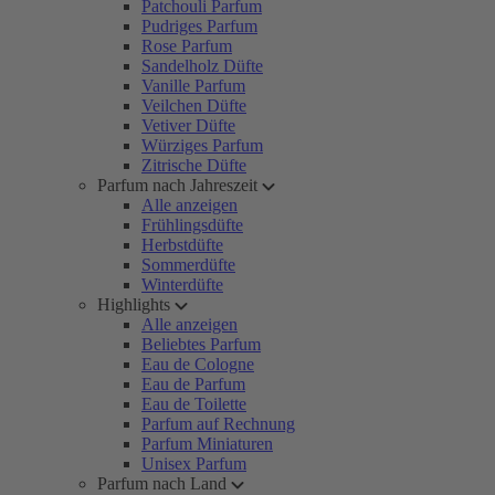
Patchouli Parfum
Pudriges Parfum
Rose Parfum
Sandelholz Düfte
Vanille Parfum
Veilchen Düfte
Vetiver Düfte
Würziges Parfum
Zitrische Düfte
Parfum nach Jahreszeit
Alle anzeigen
Frühlingsdüfte
Herbstdüfte
Sommerdüfte
Winterdüfte
Highlights
Alle anzeigen
Beliebtes Parfum
Eau de Cologne
Eau de Parfum
Eau de Toilette
Parfum auf Rechnung
Parfum Miniaturen
Unisex Parfum
Parfum nach Land