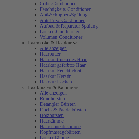
Color-Conditioner
Feuchtigkeits-Conditioner
Anti-Schuppen-Spülung
Anti-Frizz-Conditioner
Aufbau & Reparatur Spülung
Locken-Conditioner
Volumen-Conditioner
Haarmaske & Haarkur
Alle anzeigen
Haarbutter
Haarkur trockenes Haar
Haarkur gefärbtes Haar
Haarkur Feuchtigkeit
Haarkur Keratin
Haarkur Locken
Haarbürsten & Kämme
Alle anzeigen
Rundbürsten
Detangler-Bürsten
Flach- & Paddelbürsten
Holzbürsten
Haarkämme
Haarschneidekämme
Kopfmassagebürsten
Lockenkämme