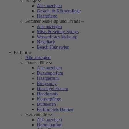
Pflege
Alle anzeigen
Gesicht & Körperpflege
Haarpflege
Sommer-Make-up und Trends
Alle anzeigen
Mists & Setting Sprays
Wasserfestes Make-up
Nagellack
Beach Hair stylen
Parfum
Alle anzeigen
Damendüfte
Alle anzeigen
Damenparfum
Haarparfum
Bodyspray
Duschgel Frauen
Deodorants
Körperpflege
Duftseifen
Parfum Sets Damen
Herrendüfte
Alle anzeigen
Herrenparfum