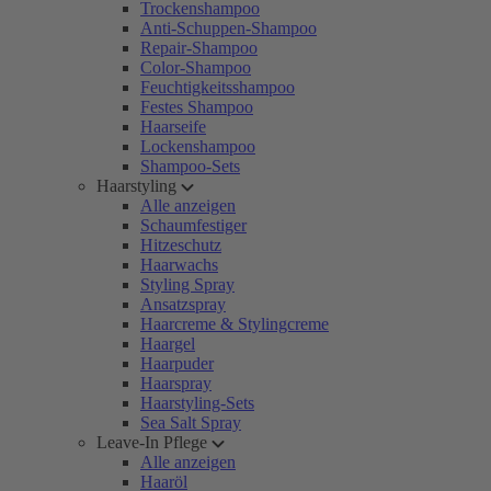
Trockenshampoo
Anti-Schuppen-Shampoo
Repair-Shampoo
Color-Shampoo
Feuchtigkeitsshampoo
Festes Shampoo
Haarseife
Lockenshampoo
Shampoo-Sets
Haarstyling
Alle anzeigen
Schaumfestiger
Hitzeschutz
Haarwachs
Styling Spray
Ansatzspray
Haarcreme & Stylingcreme
Haargel
Haarpuder
Haarspray
Haarstyling-Sets
Sea Salt Spray
Leave-In Pflege
Alle anzeigen
Haaröl