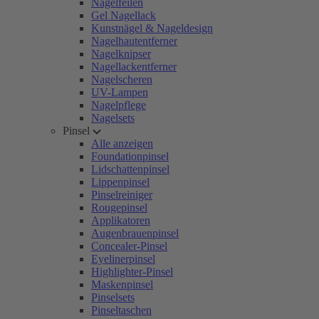
Nagelfeilen
Gel Nagellack
Kunstnägel & Nageldesign
Nagelhautentferner
Nagelknipser
Nagellackentferner
Nagelscheren
UV-Lampen
Nagelpflege
Nagelsets
Pinsel
Alle anzeigen
Foundationpinsel
Lidschattenpinsel
Lippenpinsel
Pinselreiniger
Rougepinsel
Applikatoren
Augenbrauenpinsel
Concealer-Pinsel
Eyelinerpinsel
Highlighter-Pinsel
Maskenpinsel
Pinselsets
Pinseltaschen