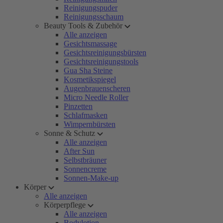
Reinigungspuder
Reinigungsschaum
Beauty Tools & Zubehör
Alle anzeigen
Gesichtsmassage
Gesichtsreinigungsbürsten
Gesichtsreinigungstools
Gua Sha Steine
Kosmetikspiegel
Augenbrauenscheren
Micro Needle Roller
Pinzetten
Schlafmasken
Wimpernbürsten
Sonne & Schutz
Alle anzeigen
After Sun
Selbstbräuner
Sonnencreme
Sonnen-Make-up
Körper
Alle anzeigen
Körperpflege
Alle anzeigen
Bodylotion