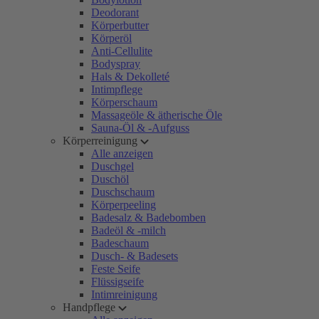
Deodorant
Körperbutter
Körperöl
Anti-Cellulite
Bodyspray
Hals & Dekolleté
Intimpflege
Körperschaum
Massageöle & ätherische Öle
Sauna-Öl & -Aufguss
Körperreinigung
Alle anzeigen
Duschgel
Duschöl
Duschschaum
Körperpeeling
Badesalz & Badebomben
Badeöl & -milch
Badeschaum
Dusch- & Badesets
Feste Seife
Flüssigseife
Intimreinigung
Handpflege