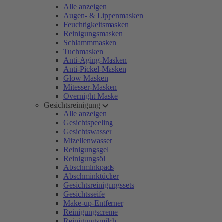
Alle anzeigen
Augen- & Lippenmasken
Feuchtigkeitsmasken
Reinigungsmasken
Schlammmasken
Tuchmasken
Anti-Aging-Masken
Anti-Pickel-Masken
Glow Masken
Mitesser-Masken
Overnight Maske
Gesichtsreinigung
Alle anzeigen
Gesichtspeeling
Gesichtswasser
Mizellenwasser
Reinigungsgel
Reinigungsöl
Abschminkpads
Abschminktücher
Gesichtsreinigungssets
Gesichtsseife
Make-up-Entferner
Reinigungscreme
Reinigungsmilch