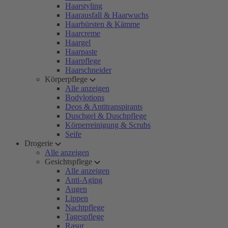
Haarstyling
Haarausfall & Haarwuchs
Haarbürsten & Kämme
Haarcreme
Haargel
Haarpaste
Haarpflege
Haarschneider
Körperpflege
Alle anzeigen
Bodylotions
Deos & Antitranspirants
Duschgel & Duschpflege
Körperreinigung & Scrubs
Seife
Drogerie
Alle anzeigen
Gesichtspflege
Alle anzeigen
Anti-Aging
Augen
Lippen
Nachtpflege
Tagespflege
Rasur