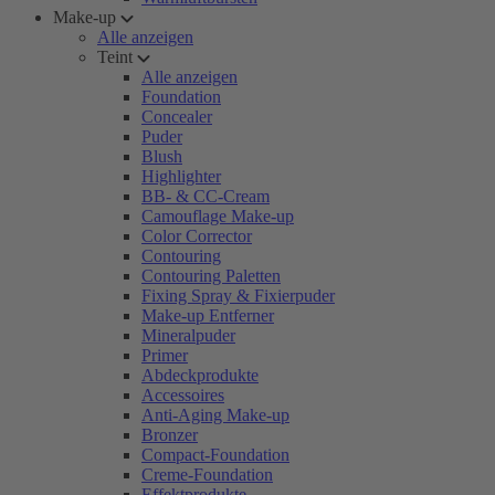
Make-up
Alle anzeigen
Teint
Alle anzeigen
Foundation
Concealer
Puder
Blush
Highlighter
BB- & CC-Cream
Camouflage Make-up
Color Corrector
Contouring
Contouring Paletten
Fixing Spray & Fixierpuder
Make-up Entferner
Mineralpuder
Primer
Abdeckprodukte
Accessoires
Anti-Aging Make-up
Bronzer
Compact-Foundation
Creme-Foundation
Effektprodukte