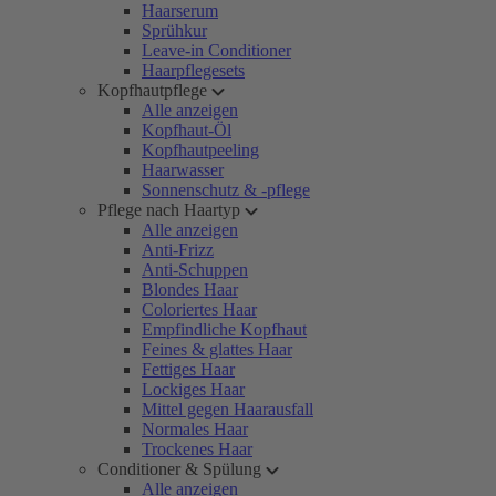
Haarserum
Sprühkur
Leave-in Conditioner
Haarpflegesets
Kopfhautpflege
Alle anzeigen
Kopfhaut-Öl
Kopfhautpeeling
Haarwasser
Sonnenschutz & -pflege
Pflege nach Haartyp
Alle anzeigen
Anti-Frizz
Anti-Schuppen
Blondes Haar
Coloriertes Haar
Empfindliche Kopfhaut
Feines & glattes Haar
Fettiges Haar
Lockiges Haar
Mittel gegen Haarausfall
Normales Haar
Trockenes Haar
Conditioner & Spülung
Alle anzeigen