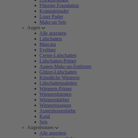
Flüssige Foundation
Kompaktpuder
Loser Puder
Make-up Sets
Augen
Alle anzeigen
Lidschatten
Mascara
Eyeliner
Creme-Lidschatten
Lidschatten-Primer
Augen-Make-up-Entferner
Glitzer-Lidschatten
Künstliche Wimpern
Lidschattenpaletten
Wimpern-Primer
Wimpernbürsten
Wimpernkleber
Wimpernzangen
Augenbrauenfarbe
Kajal
Sets
Augenbrauen
Alle anzeigen