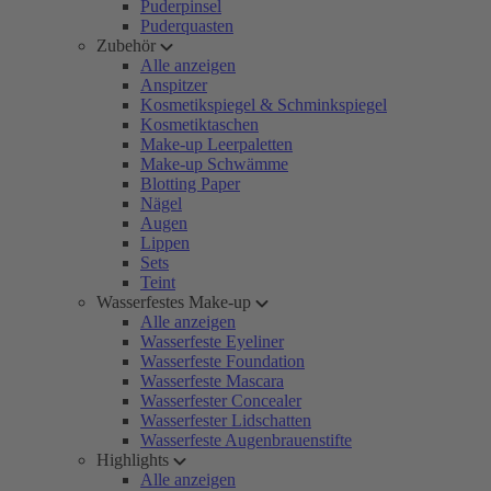
Puderpinsel
Puderquasten
Zubehör
Alle anzeigen
Anspitzer
Kosmetikspiegel & Schminkspiegel
Kosmetiktaschen
Make-up Leerpaletten
Make-up Schwämme
Blotting Paper
Nägel
Augen
Lippen
Sets
Teint
Wasserfestes Make-up
Alle anzeigen
Wasserfeste Eyeliner
Wasserfeste Foundation
Wasserfeste Mascara
Wasserfester Concealer
Wasserfester Lidschatten
Wasserfeste Augenbrauenstifte
Highlights
Alle anzeigen