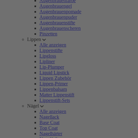
Augenbrauenfarbe
Augenbrauengel
Augenbrauenpomade
Augenbrauenpuder
Augenbrauenstifte
Augenbrauenscheren
Pinzetten
Lippen
Alle anzeigen
Lippenstifte
Lipgloss
Lipliner
Lip-Plumper
Liquid Lipstick
Lippen Zubehör
Lippen-Primer
Lippenbalsam
Matter Lippenstift
Lippenstift-Sets
Nägel
Alle anzeigen
Nagellack
Base Coat
Top Coat
Nagelhärter