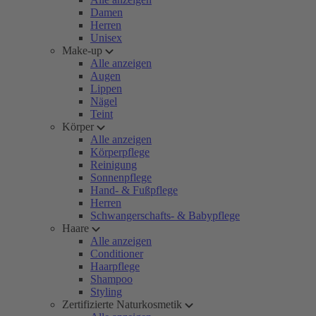
Damen
Herren
Unisex
Make-up
Alle anzeigen
Augen
Lippen
Nägel
Teint
Körper
Alle anzeigen
Körperpflege
Reinigung
Sonnenpflege
Hand- & Fußpflege
Herren
Schwangerschafts- & Babypflege
Haare
Alle anzeigen
Conditioner
Haarpflege
Shampoo
Styling
Zertifizierte Naturkosmetik