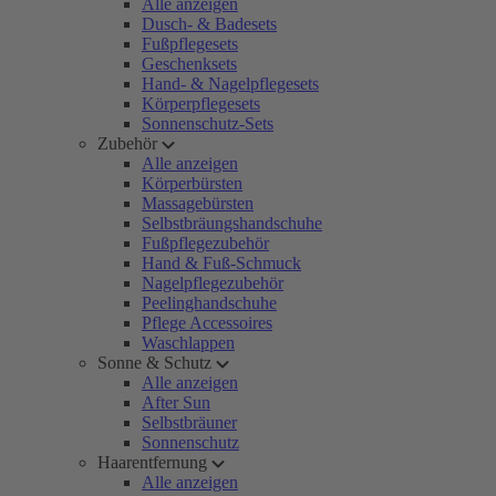
Alle anzeigen
Dusch- & Badesets
Fußpflegesets
Geschenksets
Hand- & Nagelpflegesets
Körperpflegesets
Sonnenschutz-Sets
Zubehör
Alle anzeigen
Körperbürsten
Massagebürsten
Selbstbräungshandschuhe
Fußpflegezubehör
Hand & Fuß-Schmuck
Nagelpflegezubehör
Peelinghandschuhe
Pflege Accessoires
Waschlappen
Sonne & Schutz
Alle anzeigen
After Sun
Selbstbräuner
Sonnenschutz
Haarentfernung
Alle anzeigen