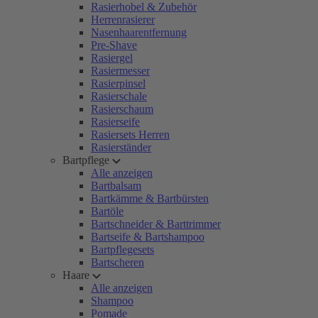
Rasierhobel & Zubehör
Herrenrasierer
Nasenhaarentfernung
Pre-Shave
Rasiergel
Rasiermesser
Rasierpinsel
Rasierschale
Rasierschaum
Rasierseife
Rasiersets Herren
Rasierständer
Bartpflege
Alle anzeigen
Bartbalsam
Bartkämme & Bartbürsten
Bartöle
Bartschneider & Barttrimmer
Bartseife & Bartshampoo
Bartpflegesets
Bartscheren
Haare
Alle anzeigen
Shampoo
Pomade