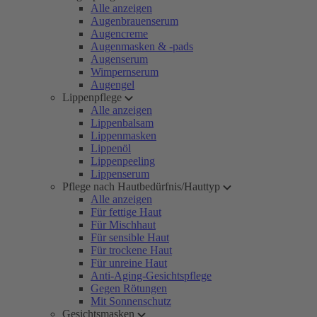
Alle anzeigen
Augenbrauenserum
Augencreme
Augenmasken & -pads
Augenserum
Wimpernserum
Augengel
Lippenpflege
Alle anzeigen
Lippenbalsam
Lippenmasken
Lippenöl
Lippenpeeling
Lippenserum
Pflege nach Hautbedürfnis/Hauttyp
Alle anzeigen
Für fettige Haut
Für Mischhaut
Für sensible Haut
Für trockene Haut
Für unreine Haut
Anti-Aging-Gesichtspflege
Gegen Rötungen
Mit Sonnenschutz
Gesichtsmasken