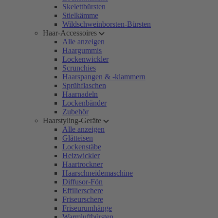
Skelettbürsten
Stielkämme
Wildschweinborsten-Bürsten
Haar-Accessoires
Alle anzeigen
Haargummis
Lockenwickler
Scrunchies
Haarspangen & -klammern
Sprühflaschen
Haarnadeln
Lockenbänder
Zubehör
Haarstyling-Geräte
Alle anzeigen
Glätteisen
Lockenstäbe
Heizwickler
Haartrockner
Haarschneidemaschine
Diffusor-Fön
Effilierschere
Friseurschere
Friseurumhänge
Warmluftbürsten