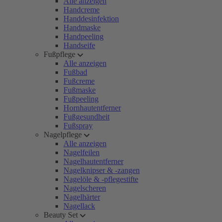
Alle anzeigen
Handcreme
Handdesinfektion
Handmaske
Handpeeling
Handseife
Fußpflege
Alle anzeigen
Fußbad
Fußcreme
Fußmaske
Fußpeeling
Hornhautentferner
Fußgesundheit
Fußspray
Nagelpflege
Alle anzeigen
Nagelfeilen
Nagelhautentferner
Nagelknipser & -zangen
Nagelöle & -pflegestifte
Nagelscheren
Nagelhärter
Nagellack
Beauty Set