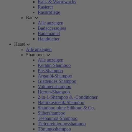
Kalt- & Warmwachs
Rasierer
Rasurpflege
Bad
Alle anzeigen
Badaccessoires
Bademäntel
Handtücher
Haare
Alle anzeigen
Shampoos
Alle anzeigen
Keratin-Shampoo
Pre-Shampoo
Arganöl-Shampoo
Glättendes Shampoo
Volumenshampoo
Herren-Shampoo
2-in-1-Shampoo & -Conditioner
Naturkosmetik-Shampoo
Shampoo ohne Silikone & Co.
Silbershampoo
Teebaumöl-Shampoo
Tiefenreinigungsshampoo
Tönungsshampoo