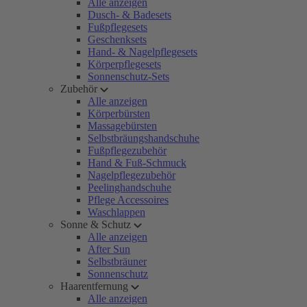
Alle anzeigen
Dusch- & Badesets
Fußpflegesets
Geschenksets
Hand- & Nagelpflegesets
Körperpflegesets
Sonnenschutz-Sets
Zubehör
Alle anzeigen
Körperbürsten
Massagebürsten
Selbstbräungshandschuhe
Fußpflegezubehör
Hand & Fuß-Schmuck
Nagelpflegezubehör
Peelinghandschuhe
Pflege Accessoires
Waschlappen
Sonne & Schutz
Alle anzeigen
After Sun
Selbstbräuner
Sonnenschutz
Haarentfernung
Alle anzeigen