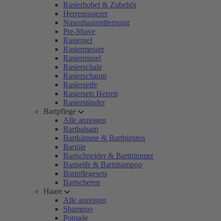
Rasierhobel & Zubehör
Herrenrasierer
Nasenhaarentfernung
Pre-Shave
Rasiergel
Rasiermesser
Rasierpinsel
Rasierschale
Rasierschaum
Rasierseife
Rasiersets Herren
Rasierständer
Bartpflege
Alle anzeigen
Bartbalsam
Bartkämme & Bartbürsten
Bartöle
Bartschneider & Barttrimmer
Bartseife & Bartshampoo
Bartpflegesets
Bartscheren
Haare
Alle anzeigen
Shampoo
Pomade