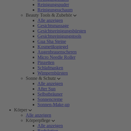
Reinigungspuder
Reinigungsschaum
Beauty Tools & Zubehör
Alle anzeigen
Gesichtsmassage
Gesichtsreinigungsbürsten
Gesichtsreinigungstools
Gua Sha Steine
Kosmetikspiegel
Augenbrauenscheren
Micro Needle Roller
Pinzetten
Schlafmasken
Wimpernbürsten
Sonne & Schutz
Alle anzeigen
After Sun
Selbstbräuner
Sonnencreme
Sonnen-Make-up
Körper
Alle anzeigen
Körperpflege
Alle anzeigen
Bodylotion