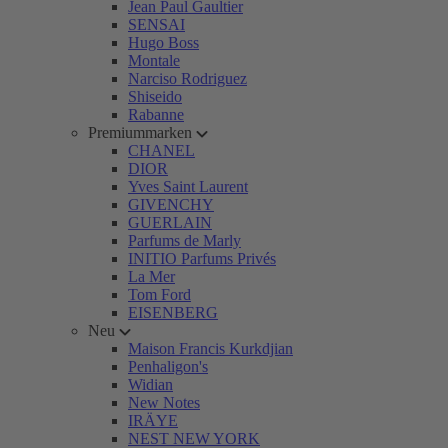
Jean Paul Gaultier
SENSAI
Hugo Boss
Montale
Narciso Rodriguez
Shiseido
Rabanne
Premiummarken
CHANEL
DIOR
Yves Saint Laurent
GIVENCHY
GUERLAIN
Parfums de Marly
INITIO Parfums Privés
La Mer
Tom Ford
EISENBERG
Neu
Maison Francis Kurkdjian
Penhaligon's
Widian
New Notes
IRÄYE
NEST NEW YORK