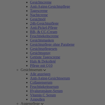
Gesichtscreme
Anti-Aging-Gesichtspflege
Tagescreme
Nachtcreme
Gesichtsöl
24h-Gesichtspflege
Anti-Pickel-Pflege
BB- & CC-Cream
Feuchtigkeitscreme
Gesichtsmasken
Gesichtspflege ohne Parabene
Gesichtspflegesets
Gesichtsspray
Getönte Tagescreme
Hals & Dekolleté
Pflege mit Q10
Gesichtsserum
Alle anzeigen
Anti-Aging-Gesichtsserum
Collagenserum
Feuchtigkeitsserum
Hyaluronsäure-Serum
Vitamin C Serum
Ampullen
Augenpflege