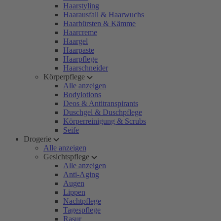
Haarstyling
Haarausfall & Haarwuchs
Haarbürsten & Kämme
Haarcreme
Haargel
Haarpaste
Haarpflege
Haarschneider
Körperpflege
Alle anzeigen
Bodylotions
Deos & Antitranspirants
Duschgel & Duschpflege
Körperreinigung & Scrubs
Seife
Drogerie
Alle anzeigen
Gesichtspflege
Alle anzeigen
Anti-Aging
Augen
Lippen
Nachtpflege
Tagespflege
Rasur