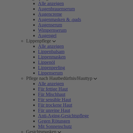
Alle anzeigen
Augenbrauenserum
Augencreme
Augenmasken & -pads
Augenserum
Wimpernserum
Augengel
Lippenpflege
Alle anzeigen
Lippenbalsam
Lippenmasken
Lippenöl
Lippenpeeling
Lippenserum
Pflege nach Hautbedürfnis/Hauttyp
Alle anzeigen
Für fettige Haut
Für Mischhaut
Für sensible Haut
Für trockene Haut
Für unreine Haut
Anti-Aging-Gesichtspflege
Gegen Rötungen
Mit Sonnenschutz
Gesichtsmasken