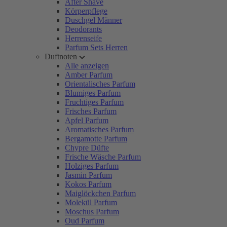
After Shave
Körperpflege
Duschgel Männer
Deodorants
Herrenseife
Parfum Sets Herren
Duftnoten
Alle anzeigen
Amber Parfum
Orientalisches Parfum
Blumiges Parfum
Fruchtiges Parfum
Frisches Parfum
Apfel Parfum
Aromatisches Parfum
Bergamotte Parfum
Chypre Düfte
Frische Wäsche Parfum
Holziges Parfum
Jasmin Parfum
Kokos Parfum
Maiglöckchen Parfum
Molekül Parfum
Moschus Parfum
Oud Parfum