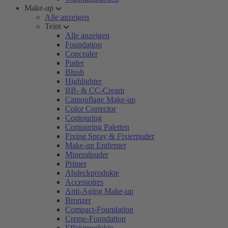
Make-up
Alle anzeigen
Teint
Alle anzeigen
Foundation
Concealer
Puder
Blush
Highlighter
BB- & CC-Cream
Camouflage Make-up
Color Corrector
Contouring
Contouring Paletten
Fixing Spray & Fixierpuder
Make-up Entferner
Mineralpuder
Primer
Abdeckprodukte
Accessoires
Anti-Aging Make-up
Bronzer
Compact-Foundation
Creme-Foundation
Effektprodukte