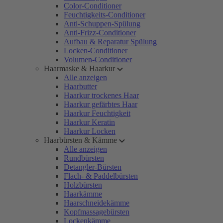
Color-Conditioner
Feuchtigkeits-Conditioner
Anti-Schuppen-Spülung
Anti-Frizz-Conditioner
Aufbau & Reparatur Spülung
Locken-Conditioner
Volumen-Conditioner
Haarmaske & Haarkur
Alle anzeigen
Haarbutter
Haarkur trockenes Haar
Haarkur gefärbtes Haar
Haarkur Feuchtigkeit
Haarkur Keratin
Haarkur Locken
Haarbürsten & Kämme
Alle anzeigen
Rundbürsten
Detangler-Bürsten
Flach- & Paddelbürsten
Holzbürsten
Haarkämme
Haarschneidekämme
Kopfmassagebürsten
Lockenkämme