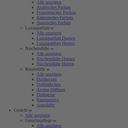
Alle anzeigen
Arabisches Parfum
Französisches Parfum
Italienisches Parfum
Spanisches Parfum
Luxusparfum
Alle anzeigen
Luxusparfum Damen
Luxusparfum Herren
Nischendüfte
Alle anzeigen
Nischendüfte Damen
Nischendüfte Herren
Raumdüfte
Alle anzeigen
Duftkerzen
Duftstäbchen
Aroma Diffuser
Duftsteine
Raumsprays
Autodüfte
Gesicht
Alle anzeigen
Gesichtspflege
Alle anzeigen