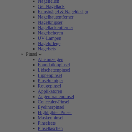
Nagelfeilen
Gel Nagellack
Kunstnägel & Nageldesign
Nagelhautentferner
Nagelknipser
Nagellackentferner
Nagelscheren
UV-Lampen
Nagelpflege
Nagelsets
Pinsel
Alle anzeigen
Foundationpinsel
Lidschattenpinsel
Lippenpinsel
Pinselreiniger
Rougepinsel
Applikatoren
Augenbrauenpinsel
Concealer-Pinsel
Eyelinerpinsel
Highlighter-Pinsel
Maskenpinsel
Pinselsets
Pinseltaschen