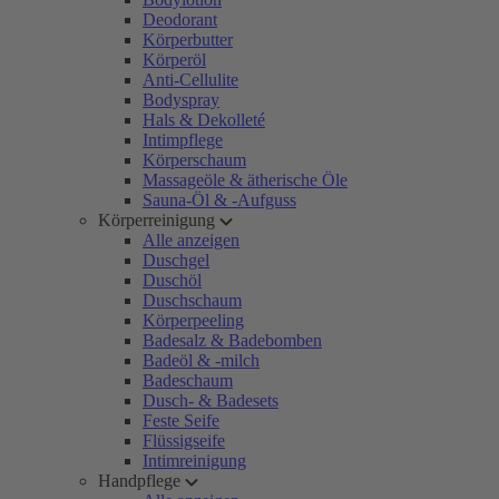
Deodorant
Körperbutter
Körperöl
Anti-Cellulite
Bodyspray
Hals & Dekolleté
Intimpflege
Körperschaum
Massageöle & ätherische Öle
Sauna-Öl & -Aufguss
Körperreinigung
Alle anzeigen
Duschgel
Duschöl
Duschschaum
Körperpeeling
Badesalz & Badebomben
Badeöl & -milch
Badeschaum
Dusch- & Badesets
Feste Seife
Flüssigseife
Intimreinigung
Handpflege