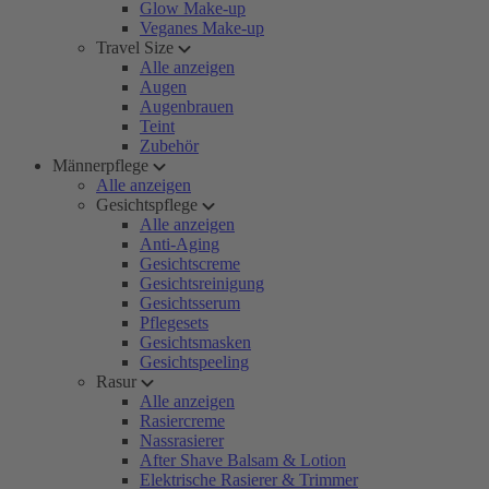
Glow Make-up
Veganes Make-up
Travel Size
Alle anzeigen
Augen
Augenbrauen
Teint
Zubehör
Männerpflege
Alle anzeigen
Gesichtspflege
Alle anzeigen
Anti-Aging
Gesichtscreme
Gesichtsreinigung
Gesichtsserum
Pflegesets
Gesichtsmasken
Gesichtspeeling
Rasur
Alle anzeigen
Rasiercreme
Nassrasierer
After Shave Balsam & Lotion
Elektrische Rasierer & Trimmer