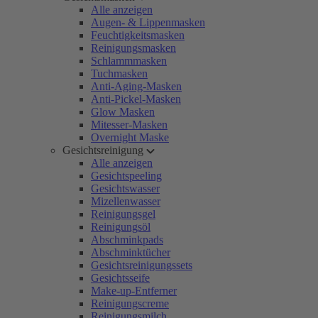
Alle anzeigen
Augen- & Lippenmasken
Feuchtigkeitsmasken
Reinigungsmasken
Schlammmasken
Tuchmasken
Anti-Aging-Masken
Anti-Pickel-Masken
Glow Masken
Mitesser-Masken
Overnight Maske
Gesichtsreinigung
Alle anzeigen
Gesichtspeeling
Gesichtswasser
Mizellenwasser
Reinigungsgel
Reinigungsöl
Abschminkpads
Abschminktücher
Gesichtsreinigungssets
Gesichtsseife
Make-up-Entferner
Reinigungscreme
Reinigungsmilch