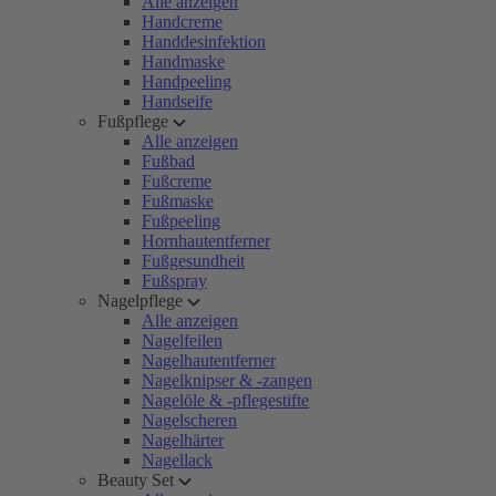
Alle anzeigen
Handcreme
Handdesinfektion
Handmaske
Handpeeling
Handseife
Fußpflege
Alle anzeigen
Fußbad
Fußcreme
Fußmaske
Fußpeeling
Hornhautentferner
Fußgesundheit
Fußspray
Nagelpflege
Alle anzeigen
Nagelfeilen
Nagelhautentferner
Nagelknipser & -zangen
Nagelöle & -pflegestifte
Nagelscheren
Nagelhärter
Nagellack
Beauty Set