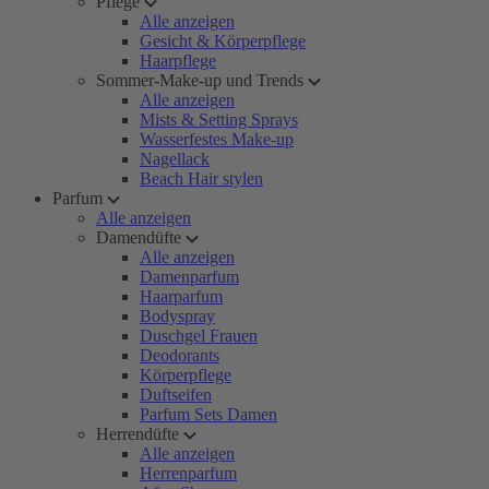
Pflege
Alle anzeigen
Gesicht & Körperpflege
Haarpflege
Sommer-Make-up und Trends
Alle anzeigen
Mists & Setting Sprays
Wasserfestes Make-up
Nagellack
Beach Hair stylen
Parfum
Alle anzeigen
Damendüfte
Alle anzeigen
Damenparfum
Haarparfum
Bodyspray
Duschgel Frauen
Deodorants
Körperpflege
Duftseifen
Parfum Sets Damen
Herrendüfte
Alle anzeigen
Herrenparfum