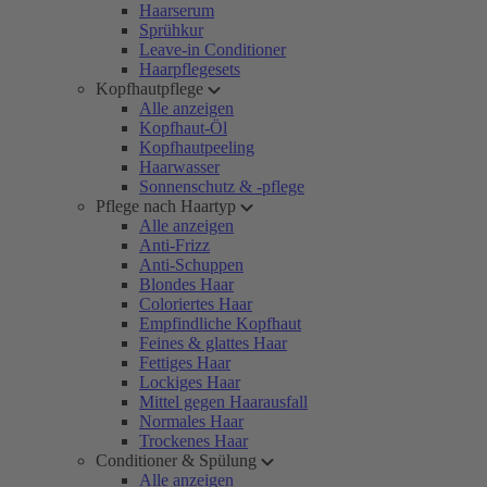
Haarserum
Sprühkur
Leave-in Conditioner
Haarpflegesets
Kopfhautpflege
Alle anzeigen
Kopfhaut-Öl
Kopfhautpeeling
Haarwasser
Sonnenschutz & -pflege
Pflege nach Haartyp
Alle anzeigen
Anti-Frizz
Anti-Schuppen
Blondes Haar
Coloriertes Haar
Empfindliche Kopfhaut
Feines & glattes Haar
Fettiges Haar
Lockiges Haar
Mittel gegen Haarausfall
Normales Haar
Trockenes Haar
Conditioner & Spülung
Alle anzeigen