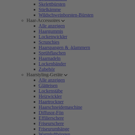
Skelettbürsten
Stielkämme
Wildschweinborsten-Bürsten
Haar-Accessoires
Alle anzeigen
Haargummis
Lockenwickler
Scrunchies
Haarspangen & -klammern
Sprühflaschen
Haarnadeln
Lockenbänder
Zubehör
Haarstyling-Geräte
Alle anzeigen
Glätteisen
Lockenstäbe
Heizwickler
Haartrockner
Haarschneidemaschine
Diffusor-Fön
Effilierschere
Friseurschere
Friseurumhänge
Warmluftbürsten