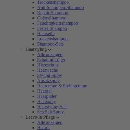
Trockenshampoo
Anti-Schuppen-Shampoo
Repair-Shampoo
Color-Shampoo
Feuchtigkeitsshampoo
Festes Shampoo
Haarseife
Lockenshampoo
Shampoo-Sets
Haarstyling
Alle anzeigen
Schaumfestiger
Hitzeschutz
Haarwachs
Styling Spray
Ansatzspray
Haarcreme & Stylingcreme
Haargel
Haarpuder
Haarspray
Haarstyling-Sets
Sea Salt Spray
Leave-In Pflege
Alle anzeigen
Haaröl