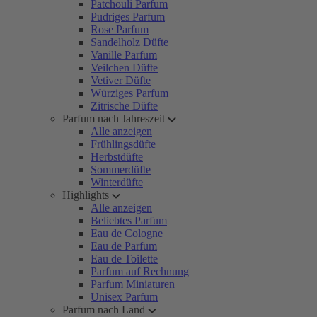
Patchouli Parfum
Pudriges Parfum
Rose Parfum
Sandelholz Düfte
Vanille Parfum
Veilchen Düfte
Vetiver Düfte
Würziges Parfum
Zitrische Düfte
Parfum nach Jahreszeit
Alle anzeigen
Frühlingsdüfte
Herbstdüfte
Sommerdüfte
Winterdüfte
Highlights
Alle anzeigen
Beliebtes Parfum
Eau de Cologne
Eau de Parfum
Eau de Toilette
Parfum auf Rechnung
Parfum Miniaturen
Unisex Parfum
Parfum nach Land