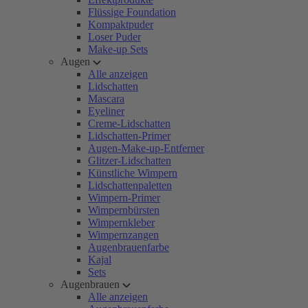
Flüssige Foundation
Kompaktpuder
Loser Puder
Make-up Sets
Augen
Alle anzeigen
Lidschatten
Mascara
Eyeliner
Creme-Lidschatten
Lidschatten-Primer
Augen-Make-up-Entferner
Glitzer-Lidschatten
Künstliche Wimpern
Lidschattenpaletten
Wimpern-Primer
Wimpernbürsten
Wimpernkleber
Wimpernzangen
Augenbrauenfarbe
Kajal
Sets
Augenbrauen
Alle anzeigen