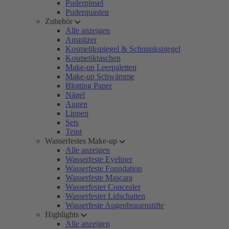
Puderpinsel
Puderquasten
Zubehör
Alle anzeigen
Anspitzer
Kosmetikspiegel & Schminkspiegel
Kosmetiktaschen
Make-up Leerpaletten
Make-up Schwämme
Blotting Paper
Nägel
Augen
Lippen
Sets
Teint
Wasserfestes Make-up
Alle anzeigen
Wasserfeste Eyeliner
Wasserfeste Foundation
Wasserfeste Mascara
Wasserfester Concealer
Wasserfester Lidschatten
Wasserfeste Augenbrauenstifte
Highlights
Alle anzeigen