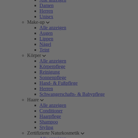
Damen
Herren
Unisex
Make-up
Alle anzeigen
Augen
Lippen
Nägel
Teint
Körper
Alle anzeigen
Körperpflege
Reinigung
Sonnenpflege
Hand- & Fußpflege
Herren
Schwangerschafts- & Babypflege
Haare
Alle anzeigen
Conditioner
Haarpflege
Shampoo
Styling
Zertifizierte Naturkosmetik