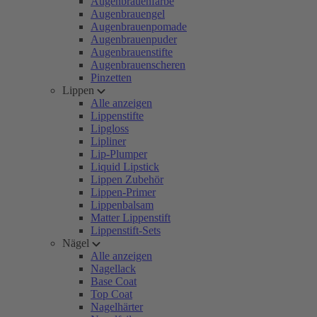
Augenbrauenfarbe
Augenbrauengel
Augenbrauenpomade
Augenbrauenpuder
Augenbrauenstifte
Augenbrauenscheren
Pinzetten
Lippen
Alle anzeigen
Lippenstifte
Lipgloss
Lipliner
Lip-Plumper
Liquid Lipstick
Lippen Zubehör
Lippen-Primer
Lippenbalsam
Matter Lippenstift
Lippenstift-Sets
Nägel
Alle anzeigen
Nagellack
Base Coat
Top Coat
Nagelhärter