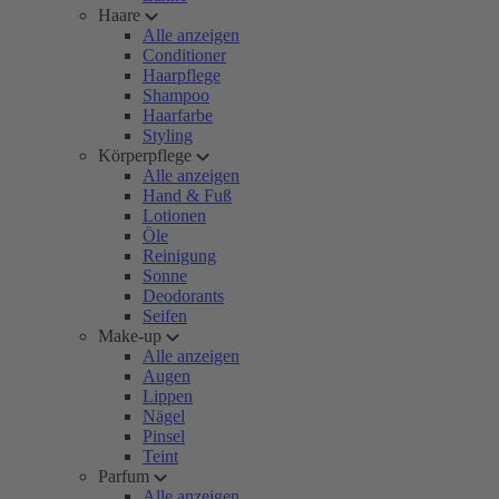
Haare
Alle anzeigen
Conditioner
Haarpflege
Shampoo
Haarfarbe
Styling
Körperpflege
Alle anzeigen
Hand & Fuß
Lotionen
Öle
Reinigung
Sonne
Deodorants
Seifen
Make-up
Alle anzeigen
Augen
Lippen
Nägel
Pinsel
Teint
Parfum
Alle anzeigen