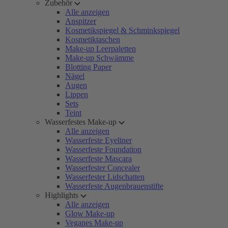
Zubehör
Alle anzeigen
Anspitzer
Kosmetikspiegel & Schminkspiegel
Kosmetiktaschen
Make-up Leerpaletten
Make-up Schwämme
Blotting Paper
Nägel
Augen
Lippen
Sets
Teint
Wasserfestes Make-up
Alle anzeigen
Wasserfeste Eyeliner
Wasserfeste Foundation
Wasserfeste Mascara
Wasserfester Concealer
Wasserfester Lidschatten
Wasserfeste Augenbrauenstifte
Highlights
Alle anzeigen
Glow Make-up
Veganes Make-up