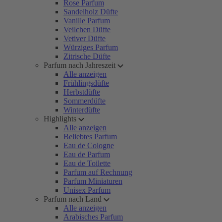
Rose Parfum
Sandelholz Düfte
Vanille Parfum
Veilchen Düfte
Vetiver Düfte
Würziges Parfum
Zitrische Düfte
Parfum nach Jahreszeit
Alle anzeigen
Frühlingsdüfte
Herbstdüfte
Sommerdüfte
Winterdüfte
Highlights
Alle anzeigen
Beliebtes Parfum
Eau de Cologne
Eau de Parfum
Eau de Toilette
Parfum auf Rechnung
Parfum Miniaturen
Unisex Parfum
Parfum nach Land
Alle anzeigen
Arabisches Parfum