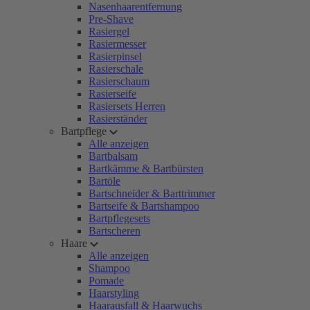
Nasenhaarentfernung
Pre-Shave
Rasiergel
Rasiermesser
Rasierpinsel
Rasierschale
Rasierschaum
Rasierseife
Rasiersets Herren
Rasierständer
Bartpflege
Alle anzeigen
Bartbalsam
Bartkämme & Bartbürsten
Bartöle
Bartschneider & Barttrimmer
Bartseife & Bartshampoo
Bartpflegesets
Bartscheren
Haare
Alle anzeigen
Shampoo
Pomade
Haarstyling
Haarausfall & Haarwuchs