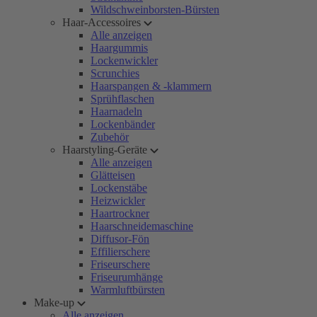
Wildschweinborsten-Bürsten
Haar-Accessoires
Alle anzeigen
Haargummis
Lockenwickler
Scrunchies
Haarspangen & -klammern
Sprühflaschen
Haarnadeln
Lockenbänder
Zubehör
Haarstyling-Geräte
Alle anzeigen
Glätteisen
Lockenstäbe
Heizwickler
Haartrockner
Haarschneidemaschine
Diffusor-Fön
Effilierschere
Friseurschere
Friseurumhänge
Warmluftbürsten
Make-up
Alle anzeigen