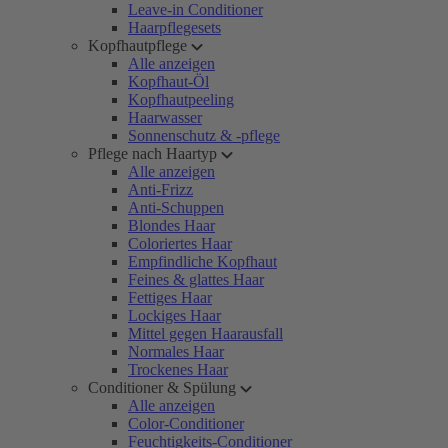
Leave-in Conditioner
Haarpflegesets
Kopfhautpflege
Alle anzeigen
Kopfhaut-Öl
Kopfhautpeeling
Haarwasser
Sonnenschutz & -pflege
Pflege nach Haartyp
Alle anzeigen
Anti-Frizz
Anti-Schuppen
Blondes Haar
Coloriertes Haar
Empfindliche Kopfhaut
Feines & glattes Haar
Fettiges Haar
Lockiges Haar
Mittel gegen Haarausfall
Normales Haar
Trockenes Haar
Conditioner & Spülung
Alle anzeigen
Color-Conditioner
Feuchtigkeits-Conditioner