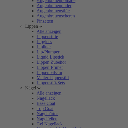
Augenbrauenpomade
Augenbrauenpuder
Augenbrauenstifte
Augenbrauenscheren
Pinzetten
Lippen
Alle anzeigen
Lippenstifte
Lipgloss
Lipliner
Lip-Plumper
Liquid Lipstick
Lippen Zubehör
Lippen-Primer
Lippenbalsam
Matter Lippenstift
Lippenstift-Sets
Nägel
Alle anzeigen
Nagellack
Base Coat
Top Coat
Nagelhärter
Nagelfeilen
Gel Nagellack