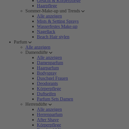
Gesicht & Körperpflege
Haarpflege
Sommer-Make-up und Trends
Alle anzeigen
Mists & Setting Sprays
Wasserfestes Make-up
Nagellack
Beach Hair stylen
Parfum
Alle anzeigen
Damendüfte
Alle anzeigen
Damenparfum
Haarparfum
Bodyspray
Duschgel Frauen
Deodorants
Körperpflege
Duftseifen
Parfum Sets Damen
Herrendüfte
Alle anzeigen
Herrenparfum
After Shave
Körperpflege