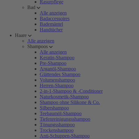
Rasurpflege
Bad
Alle anzeigen
Badaccessoires
Bademäntel
Handtücher
Haare
Alle anzeigen
Shampoos
Alle anzeigen
Keratin-Shampoo
Pre-Shampoo
Arganöl-Shampoo
Glättendes Shampoo
Volumenshampoo
Herren-Shampoo
2-in-1-Shampoo & -Conditioner
Naturkosmetik-Shampoo
Shampoo ohne Silikone & Co.
Silbershampoo
Teebaumöl-Shampoo
Tiefenreinigungsshampoo
Tönungsshampoo
Trockenshampoo
Anti-Schuppen-Shampoo