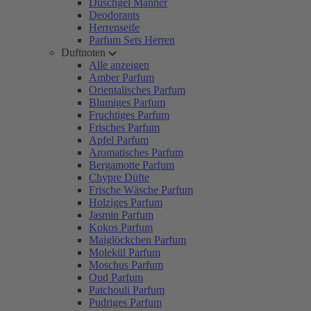
Duschgel Männer
Deodorants
Herrenseife
Parfum Sets Herren
Duftnoten
Alle anzeigen
Amber Parfum
Orientalisches Parfum
Blumiges Parfum
Fruchtiges Parfum
Frisches Parfum
Apfel Parfum
Aromatisches Parfum
Bergamotte Parfum
Chypre Düfte
Frische Wäsche Parfum
Holziges Parfum
Jasmin Parfum
Kokos Parfum
Maiglöckchen Parfum
Molekül Parfum
Moschus Parfum
Oud Parfum
Patchouli Parfum
Pudriges Parfum