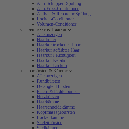
Anti-Schuppen-Spülung
Anti-Frizz-Conditioner
Aufbau & Reparatur Spülung
Locken-Conditioner
Volumen-Conditioner
Haarmaske & Haarkur
Alle anzeigen
Haarbutter
Haarkur trockenes Haar
Haarkur gefärbtes Haar
Haarkur Feuchtigkeit
Haarkur Keratin
Haarkur Locken
Haarbürsten & Kämme
Alle anzeigen
Rundbürsten
Detangler-Bürsten
Flach- & Paddelbürsten
Holzbürsten
Haarkämme
Haarschneidekämme
Kopfmassagebürsten
Lockenkämme
Skelettbürsten
Stielkämme