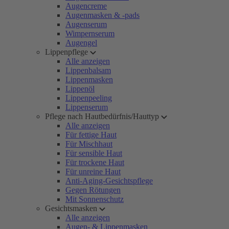
Augencreme
Augenmasken & -pads
Augenserum
Wimpernserum
Augengel
Lippenpflege
Alle anzeigen
Lippenbalsam
Lippenmasken
Lippenöl
Lippenpeeling
Lippenserum
Pflege nach Hautbedürfnis/Hauttyp
Alle anzeigen
Für fettige Haut
Für Mischhaut
Für sensible Haut
Für trockene Haut
Für unreine Haut
Anti-Aging-Gesichtspflege
Gegen Rötungen
Mit Sonnenschutz
Gesichtsmasken
Alle anzeigen
Augen- & Lippenmasken