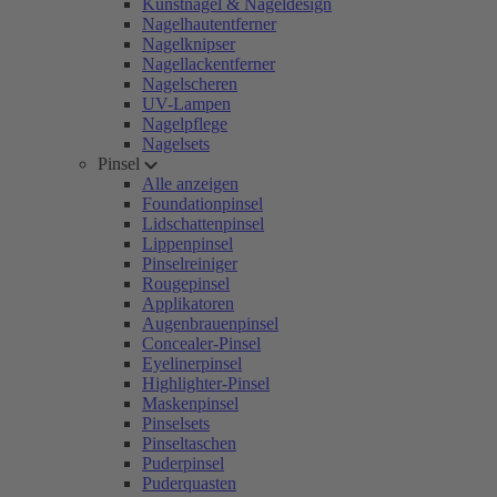
Kunstnägel & Nageldesign
Nagelhautentferner
Nagelknipser
Nagellackentferner
Nagelscheren
UV-Lampen
Nagelpflege
Nagelsets
Pinsel
Alle anzeigen
Foundationpinsel
Lidschattenpinsel
Lippenpinsel
Pinselreiniger
Rougepinsel
Applikatoren
Augenbrauenpinsel
Concealer-Pinsel
Eyelinerpinsel
Highlighter-Pinsel
Maskenpinsel
Pinselsets
Pinseltaschen
Puderpinsel
Puderquasten