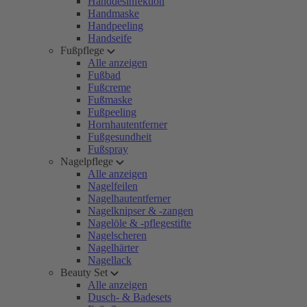
Handdesinfektion
Handmaske
Handpeeling
Handseife
Fußpflege
Alle anzeigen
Fußbad
Fußcreme
Fußmaske
Fußpeeling
Hornhautentferner
Fußgesundheit
Fußspray
Nagelpflege
Alle anzeigen
Nagelfeilen
Nagelhautentferner
Nagelknipser & -zangen
Nagelöle & -pflegestifte
Nagelscheren
Nagelhärter
Nagellack
Beauty Set
Alle anzeigen
Dusch- & Badesets