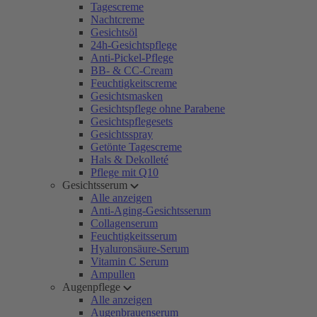
Tagescreme
Nachtcreme
Gesichtsöl
24h-Gesichtspflege
Anti-Pickel-Pflege
BB- & CC-Cream
Feuchtigkeitscreme
Gesichtsmasken
Gesichtspflege ohne Parabene
Gesichtspflegesets
Gesichtsspray
Getönte Tagescreme
Hals & Dekolleté
Pflege mit Q10
Gesichtsserum
Alle anzeigen
Anti-Aging-Gesichtsserum
Collagenserum
Feuchtigkeitsserum
Hyaluronsäure-Serum
Vitamin C Serum
Ampullen
Augenpflege
Alle anzeigen
Augenbrauenserum