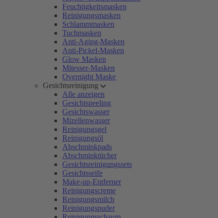
Feuchtigkeitsmasken
Reinigungsmasken
Schlammmasken
Tuchmasken
Anti-Aging-Masken
Anti-Pickel-Masken
Glow Masken
Mitesser-Masken
Overnight Maske
Gesichtsreinigung
Alle anzeigen
Gesichtspeeling
Gesichtswasser
Mizellenwasser
Reinigungsgel
Reinigungsöl
Abschminkpads
Abschminktücher
Gesichtsreinigungssets
Gesichtsseife
Make-up-Entferner
Reinigungscreme
Reinigungsmilch
Reinigungspuder
Reinigungsschaum