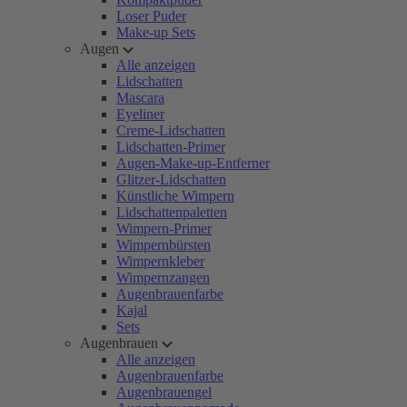
Loser Puder
Make-up Sets
Augen
Alle anzeigen
Lidschatten
Mascara
Eyeliner
Creme-Lidschatten
Lidschatten-Primer
Augen-Make-up-Entferner
Glitzer-Lidschatten
Künstliche Wimpern
Lidschattenpaletten
Wimpern-Primer
Wimpernbürsten
Wimpernkleber
Wimpernzangen
Augenbrauenfarbe
Kajal
Sets
Augenbrauen
Alle anzeigen
Augenbrauenfarbe
Augenbrauengel