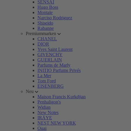
SENSAI
Hugo Boss
Montale
Narciso Rodriguez
Shiseido
Rabanne
Premiummarken
CHANEL
DIOR
Yves Saint Laurent
GIVENCHY
GUERLAIN
Parfums de Marly
INITIO Parfums Privés
La Mer
Tom Ford
EISENBERG
Neu
Maison Francis Kurkdjian
Penhaligon's
Widian
New Notes
IRÄYE
NEST NEW YORK
Ouai