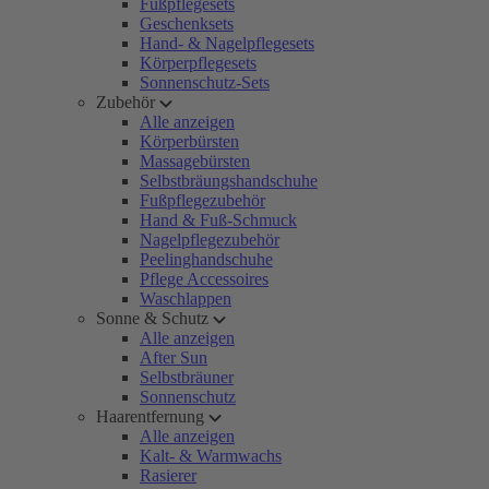
Fußpflegesets
Geschenksets
Hand- & Nagelpflegesets
Körperpflegesets
Sonnenschutz-Sets
Zubehör
Alle anzeigen
Körperbürsten
Massagebürsten
Selbstbräungshandschuhe
Fußpflegezubehör
Hand & Fuß-Schmuck
Nagelpflegezubehör
Peelinghandschuhe
Pflege Accessoires
Waschlappen
Sonne & Schutz
Alle anzeigen
After Sun
Selbstbräuner
Sonnenschutz
Haarentfernung
Alle anzeigen
Kalt- & Warmwachs
Rasierer