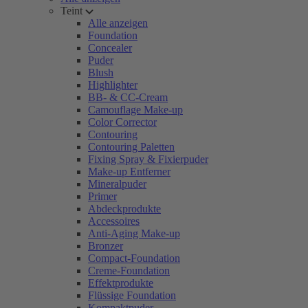
Teint
Alle anzeigen
Foundation
Concealer
Puder
Blush
Highlighter
BB- & CC-Cream
Camouflage Make-up
Color Corrector
Contouring
Contouring Paletten
Fixing Spray & Fixierpuder
Make-up Entferner
Mineralpuder
Primer
Abdeckprodukte
Accessoires
Anti-Aging Make-up
Bronzer
Compact-Foundation
Creme-Foundation
Effektprodukte
Flüssige Foundation
Kompaktpuder