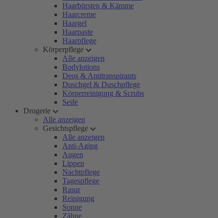
Haarbürsten & Kämme
Haarcreme
Haargel
Haarpaste
Haarpflege
Körperpflege
Alle anzeigen
Bodylotions
Deos & Antitranspirants
Duschgel & Duschpflege
Körperreinigung & Scrubs
Seife
Drogerie
Alle anzeigen
Gesichtspflege
Alle anzeigen
Anti-Aging
Augen
Lippen
Nachtpflege
Tagespflege
Rasur
Reinigung
Sonne
Zähne