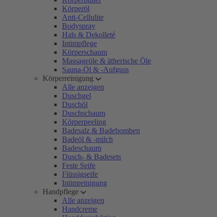
Körperöl
Anti-Cellulite
Bodyspray
Hals & Dekolleté
Intimpflege
Körperschaum
Massageöle & ätherische Öle
Sauna-Öl & -Aufguss
Körperreinigung
Alle anzeigen
Duschgel
Duschöl
Duschschaum
Körperpeeling
Badesalz & Badebomben
Badeöl & -milch
Badeschaum
Dusch- & Badesets
Feste Seife
Flüssigseife
Intimreinigung
Handpflege
Alle anzeigen
Handcreme