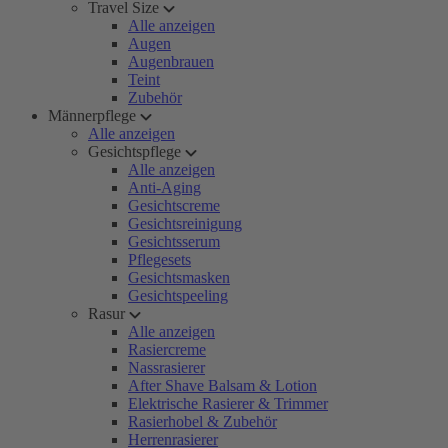
Travel Size
Alle anzeigen
Augen
Augenbrauen
Teint
Zubehör
Männerpflege
Alle anzeigen
Gesichtspflege
Alle anzeigen
Anti-Aging
Gesichtscreme
Gesichtsreinigung
Gesichtsserum
Pflegesets
Gesichtsmasken
Gesichtspeeling
Rasur
Alle anzeigen
Rasiercreme
Nassrasierer
After Shave Balsam & Lotion
Elektrische Rasierer & Trimmer
Rasierhobel & Zubehör
Herrenrasierer