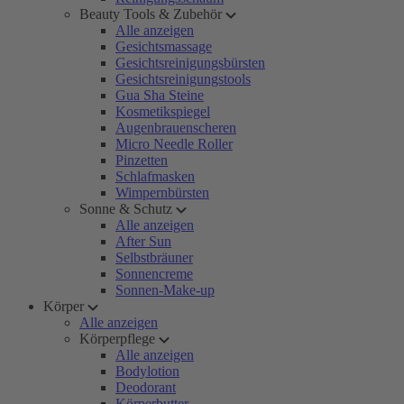
Beauty Tools & Zubehör
Alle anzeigen
Gesichtsmassage
Gesichtsreinigungsbürsten
Gesichtsreinigungstools
Gua Sha Steine
Kosmetikspiegel
Augenbrauenscheren
Micro Needle Roller
Pinzetten
Schlafmasken
Wimpernbürsten
Sonne & Schutz
Alle anzeigen
After Sun
Selbstbräuner
Sonnencreme
Sonnen-Make-up
Körper
Alle anzeigen
Körperpflege
Alle anzeigen
Bodylotion
Deodorant
Körperbutter