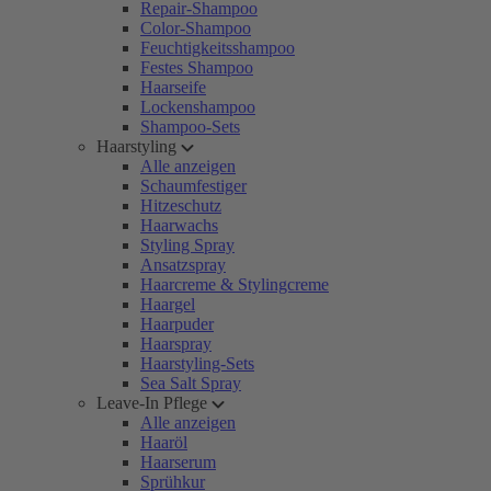
Repair-Shampoo
Color-Shampoo
Feuchtigkeitsshampoo
Festes Shampoo
Haarseife
Lockenshampoo
Shampoo-Sets
Haarstyling
Alle anzeigen
Schaumfestiger
Hitzeschutz
Haarwachs
Styling Spray
Ansatzspray
Haarcreme & Stylingcreme
Haargel
Haarpuder
Haarspray
Haarstyling-Sets
Sea Salt Spray
Leave-In Pflege
Alle anzeigen
Haaröl
Haarserum
Sprühkur