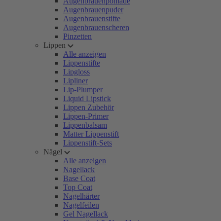
Augenbrauenpomade
Augenbrauenpuder
Augenbrauenstifte
Augenbrauenscheren
Pinzetten
Lippen
Alle anzeigen
Lippenstifte
Lipgloss
Lipliner
Lip-Plumper
Liquid Lipstick
Lippen Zubehör
Lippen-Primer
Lippenbalsam
Matter Lippenstift
Lippenstift-Sets
Nägel
Alle anzeigen
Nagellack
Base Coat
Top Coat
Nagelhärter
Nagelfeilen
Gel Nagellack