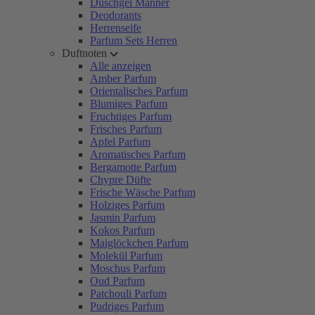
Duschgel Männer
Deodorants
Herrenseife
Parfum Sets Herren
Duftnoten
Alle anzeigen
Amber Parfum
Orientalisches Parfum
Blumiges Parfum
Fruchtiges Parfum
Frisches Parfum
Apfel Parfum
Aromatisches Parfum
Bergamotte Parfum
Chypre Düfte
Frische Wäsche Parfum
Holziges Parfum
Jasmin Parfum
Kokos Parfum
Maiglöckchen Parfum
Molekül Parfum
Moschus Parfum
Oud Parfum
Patchouli Parfum
Pudriges Parfum