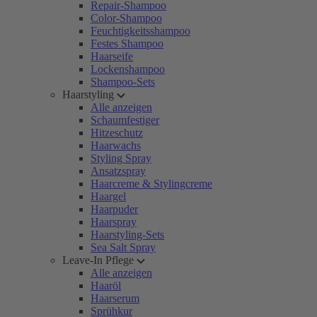
Repair-Shampoo
Color-Shampoo
Feuchtigkeitsshampoo
Festes Shampoo
Haarseife
Lockenshampoo
Shampoo-Sets
Haarstyling
Alle anzeigen
Schaumfestiger
Hitzeschutz
Haarwachs
Styling Spray
Ansatzspray
Haarcreme & Stylingcreme
Haargel
Haarpuder
Haarspray
Haarstyling-Sets
Sea Salt Spray
Leave-In Pflege
Alle anzeigen
Haaröl
Haarserum
Sprühkur