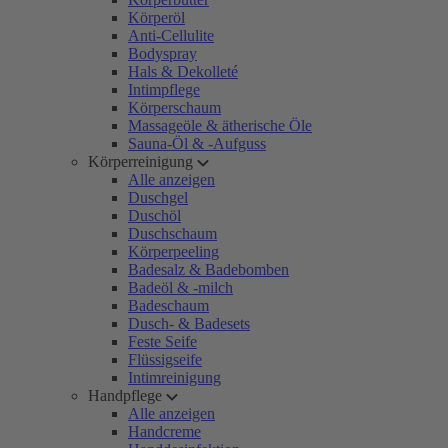
Körperöl
Anti-Cellulite
Bodyspray
Hals & Dekolleté
Intimpflege
Körperschaum
Massageöle & ätherische Öle
Sauna-Öl & -Aufguss
Körperreinigung
Alle anzeigen
Duschgel
Duschöl
Duschschaum
Körperpeeling
Badesalz & Badebomben
Badeöl & -milch
Badeschaum
Dusch- & Badesets
Feste Seife
Flüssigseife
Intimreinigung
Handpflege
Alle anzeigen
Handcreme