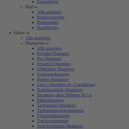
Rasurpflege
Bad
Alle anzeigen
Badaccessoires
Bademäntel
Handtücher
Haare
Alle anzeigen
Shampoos
Alle anzeigen
Keratin-Shampoo
Pre-Shampoo
Arganöl-Shampoo
Glättendes Shampoo
Volumenshampoo
Herren-Shampoo
2-in-1-Shampoo & -Conditioner
Naturkosmetik-Shampoo
Shampoo ohne Silikone & Co.
Silbershampoo
Teebaumöl-Shampoo
Tiefenreinigungsshampoo
Tönungsshampoo
Trockenshampoo
Anti-Schuppen-Shampoo