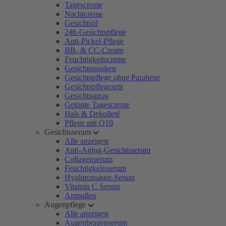
Tagescreme
Nachtcreme
Gesichtsöl
24h-Gesichtspflege
Anti-Pickel-Pflege
BB- & CC-Cream
Feuchtigkeitscreme
Gesichtsmasken
Gesichtspflege ohne Parabene
Gesichtspflegesets
Gesichtsspray
Getönte Tagescreme
Hals & Dekolleté
Pflege mit Q10
Gesichtsserum
Alle anzeigen
Anti-Aging-Gesichtsserum
Collagenserum
Feuchtigkeitsserum
Hyaluronsäure-Serum
Vitamin C Serum
Ampullen
Augenpflege
Alle anzeigen
Augenbrauenserum