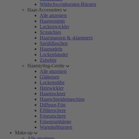
Wildschweinborsten-Bürsten
Haar-Accessoires
Alle anzeigen
Haargummis
Lockenwickler
Scrunchies
Haarspangen & -klammern
Sprühflaschen
Haarnadeln
Lockenbänder
Zubehör
Haarstyling-Geräte
Alle anzeigen
Glätteisen
Lockenstäbe
Heizwickler
Haartrockner
Haarschneidemaschine
Diffusor-Fön
Effilierschere
Friseurschere
Friseurumhänge
Warmluftbürsten
Make-up
Alle anzeigen