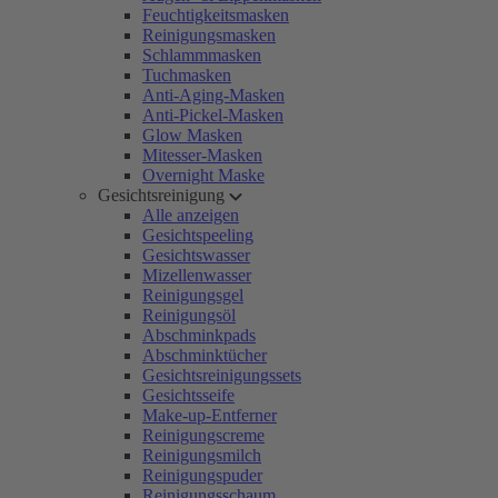
Feuchtigkeitsmasken
Reinigungsmasken
Schlammmasken
Tuchmasken
Anti-Aging-Masken
Anti-Pickel-Masken
Glow Masken
Mitesser-Masken
Overnight Maske
Gesichtsreinigung
Alle anzeigen
Gesichtspeeling
Gesichtswasser
Mizellenwasser
Reinigungsgel
Reinigungsöl
Abschminkpads
Abschminktücher
Gesichtsreinigungssets
Gesichtsseife
Make-up-Entferner
Reinigungscreme
Reinigungsmilch
Reinigungspuder
Reinigungsschaum