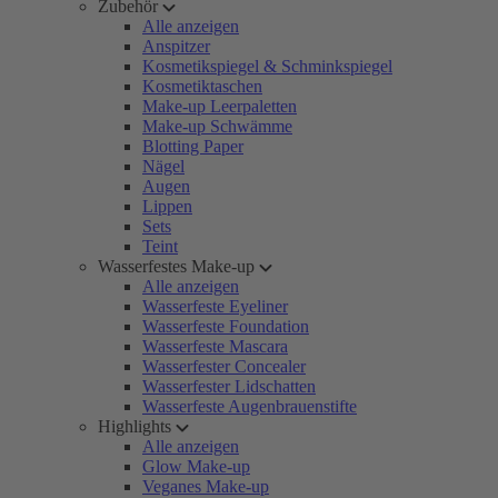
Zubehör
Alle anzeigen
Anspitzer
Kosmetikspiegel & Schminkspiegel
Kosmetiktaschen
Make-up Leerpaletten
Make-up Schwämme
Blotting Paper
Nägel
Augen
Lippen
Sets
Teint
Wasserfestes Make-up
Alle anzeigen
Wasserfeste Eyeliner
Wasserfeste Foundation
Wasserfeste Mascara
Wasserfester Concealer
Wasserfester Lidschatten
Wasserfeste Augenbrauenstifte
Highlights
Alle anzeigen
Glow Make-up
Veganes Make-up