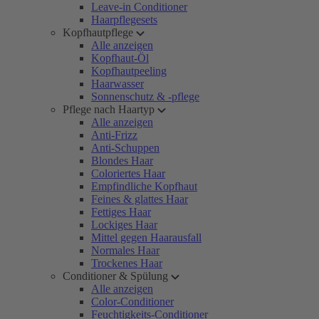
Leave-in Conditioner
Haarpflegesets
Kopfhautpflege
Alle anzeigen
Kopfhaut-Öl
Kopfhautpeeling
Haarwasser
Sonnenschutz & -pflege
Pflege nach Haartyp
Alle anzeigen
Anti-Frizz
Anti-Schuppen
Blondes Haar
Coloriertes Haar
Empfindliche Kopfhaut
Feines & glattes Haar
Fettiges Haar
Lockiges Haar
Mittel gegen Haarausfall
Normales Haar
Trockenes Haar
Conditioner & Spülung
Alle anzeigen
Color-Conditioner
Feuchtigkeits-Conditioner