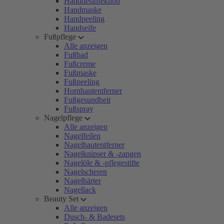
Handdesinfektion
Handmaske
Handpeeling
Handseife
Fußpflege
Alle anzeigen
Fußbad
Fußcreme
Fußmaske
Fußpeeling
Hornhautentferner
Fußgesundheit
Fußspray
Nagelpflege
Alle anzeigen
Nagelfeilen
Nagelhautentferner
Nagelknipser & -zangen
Nagelöle & -pflegestifte
Nagelscheren
Nagelhärter
Nagellack
Beauty Set
Alle anzeigen
Dusch- & Badesets