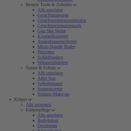
Beauty Tools & Zubehör
Alle anzeigen
Gesichtsmassage
Gesichtsreinigungsbürsten
Gesichtsreinigungstools
Gua Sha Steine
Kosmetikspiegel
Augenbrauenscheren
Micro Needle Roller
Pinzetten
Schlafmasken
Wimpernbürsten
Sonne & Schutz
Alle anzeigen
After Sun
Selbstbräuner
Sonnencreme
Sonnen-Make-up
Körper
Alle anzeigen
Körperpflege
Alle anzeigen
Bodylotion
Deodorant
Körperbutter