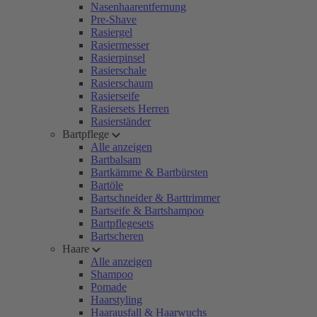
Nasenhaarentfernung
Pre-Shave
Rasiergel
Rasiermesser
Rasierpinsel
Rasierschale
Rasierschaum
Rasierseife
Rasiersets Herren
Rasierständer
Bartpflege
Alle anzeigen
Bartbalsam
Bartkämme & Bartbürsten
Bartöle
Bartschneider & Barttrimmer
Bartseife & Bartshampoo
Bartpflegesets
Bartscheren
Haare
Alle anzeigen
Shampoo
Pomade
Haarstyling
Haarausfall & Haarwuchs