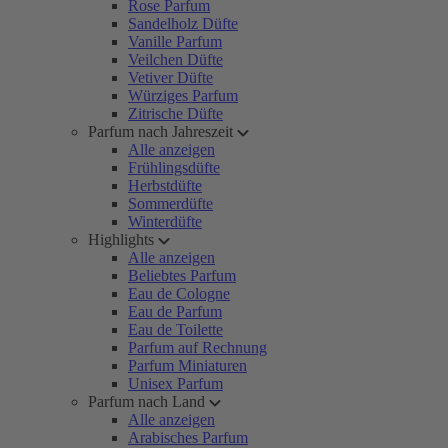
Rose Parfum
Sandelholz Düfte
Vanille Parfum
Veilchen Düfte
Vetiver Düfte
Würziges Parfum
Zitrische Düfte
Parfum nach Jahreszeit
Alle anzeigen
Frühlingsdüfte
Herbstdüfte
Sommerdüfte
Winterdüfte
Highlights
Alle anzeigen
Beliebtes Parfum
Eau de Cologne
Eau de Parfum
Eau de Toilette
Parfum auf Rechnung
Parfum Miniaturen
Unisex Parfum
Parfum nach Land
Alle anzeigen
Arabisches Parfum