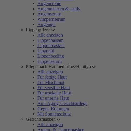
Augencreme
Augenmasken & -pads
Augenserum
Wimpernserum
Augengel
Lippenpflege
Alle anzeigen
Lippenbalsam
Lippenmasken
Lippenöl
Lippenpeeling
Lippenserum
Pflege nach Hautbedürfnis/Hauttyp
Alle anzeigen
Für fettige Haut
Für Mischhaut
Für sensible Haut
Für trockene Haut
Für unreine Haut
Anti-Aging-Gesichtspflege
Gegen Rötungen
Mit Sonnenschutz
Gesichtsmasken
Alle anzeigen
Augen- & Lippenmasken