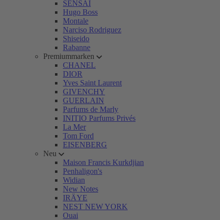
SENSAI
Hugo Boss
Montale
Narciso Rodriguez
Shiseido
Rabanne
Premiummarken
CHANEL
DIOR
Yves Saint Laurent
GIVENCHY
GUERLAIN
Parfums de Marly
INITIO Parfums Privés
La Mer
Tom Ford
EISENBERG
Neu
Maison Francis Kurkdjian
Penhaligon's
Widian
New Notes
IRÄYE
NEST NEW YORK
Ouai