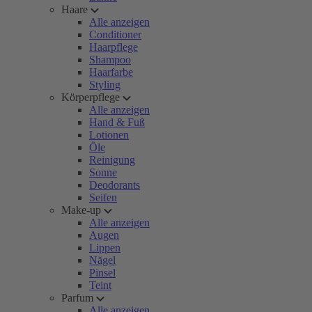
Haare
Alle anzeigen
Conditioner
Haarpflege
Shampoo
Haarfarbe
Styling
Körperpflege
Alle anzeigen
Hand & Fuß
Lotionen
Öle
Reinigung
Sonne
Deodorants
Seifen
Make-up
Alle anzeigen
Augen
Lippen
Nägel
Pinsel
Teint
Parfum
Alle anzeigen