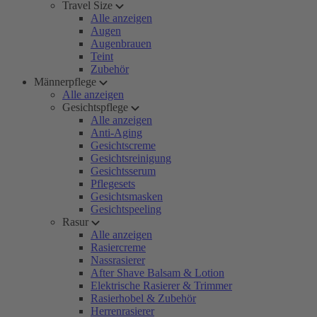
Travel Size
Alle anzeigen
Augen
Augenbrauen
Teint
Zubehör
Männerpflege
Alle anzeigen
Gesichtspflege
Alle anzeigen
Anti-Aging
Gesichtscreme
Gesichtsreinigung
Gesichtsserum
Pflegesets
Gesichtsmasken
Gesichtspeeling
Rasur
Alle anzeigen
Rasiercreme
Nassrasierer
After Shave Balsam & Lotion
Elektrische Rasierer & Trimmer
Rasierhobel & Zubehör
Herrenrasierer