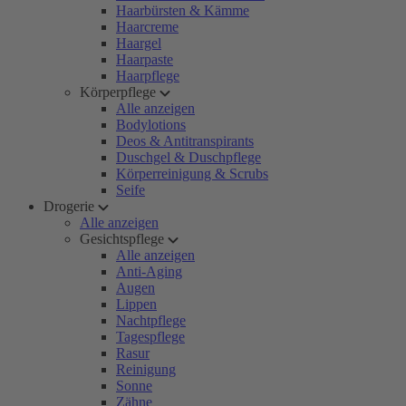
Haarbürsten & Kämme
Haarcreme
Haargel
Haarpaste
Haarpflege
Körperpflege
Alle anzeigen
Bodylotions
Deos & Antitranspirants
Duschgel & Duschpflege
Körperreinigung & Scrubs
Seife
Drogerie
Alle anzeigen
Gesichtspflege
Alle anzeigen
Anti-Aging
Augen
Lippen
Nachtpflege
Tagespflege
Rasur
Reinigung
Sonne
Zähne