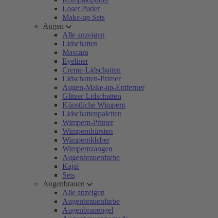
Loser Puder
Make-up Sets
Augen
Alle anzeigen
Lidschatten
Mascara
Eyeliner
Creme-Lidschatten
Lidschatten-Primer
Augen-Make-up-Entferner
Glitzer-Lidschatten
Künstliche Wimpern
Lidschattenpaletten
Wimpern-Primer
Wimpernbürsten
Wimpernkleber
Wimpernzangen
Augenbrauenfarbe
Kajal
Sets
Augenbrauen
Alle anzeigen
Augenbrauenfarbe
Augenbrauengel