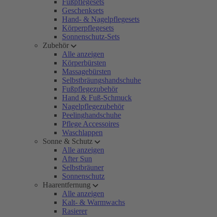
Fußpflegesets
Geschenksets
Hand- & Nagelpflegesets
Körperpflegesets
Sonnenschutz-Sets
Zubehör
Alle anzeigen
Körperbürsten
Massagebürsten
Selbstbräungshandschuhe
Fußpflegezubehör
Hand & Fuß-Schmuck
Nagelpflegezubehör
Peelinghandschuhe
Pflege Accessoires
Waschlappen
Sonne & Schutz
Alle anzeigen
After Sun
Selbstbräuner
Sonnenschutz
Haarentfernung
Alle anzeigen
Kalt- & Warmwachs
Rasierer