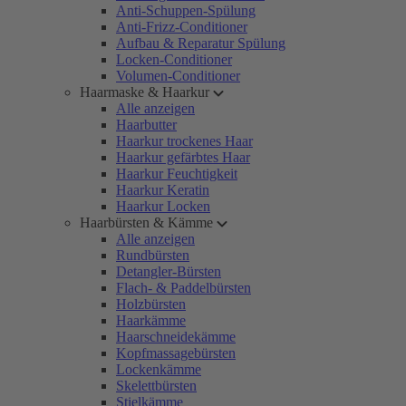
Anti-Schuppen-Spülung
Anti-Frizz-Conditioner
Aufbau & Reparatur Spülung
Locken-Conditioner
Volumen-Conditioner
Haarmaske & Haarkur
Alle anzeigen
Haarbutter
Haarkur trockenes Haar
Haarkur gefärbtes Haar
Haarkur Feuchtigkeit
Haarkur Keratin
Haarkur Locken
Haarbürsten & Kämme
Alle anzeigen
Rundbürsten
Detangler-Bürsten
Flach- & Paddelbürsten
Holzbürsten
Haarkämme
Haarschneidekämme
Kopfmassagebürsten
Lockenkämme
Skelettbürsten
Stielkämme