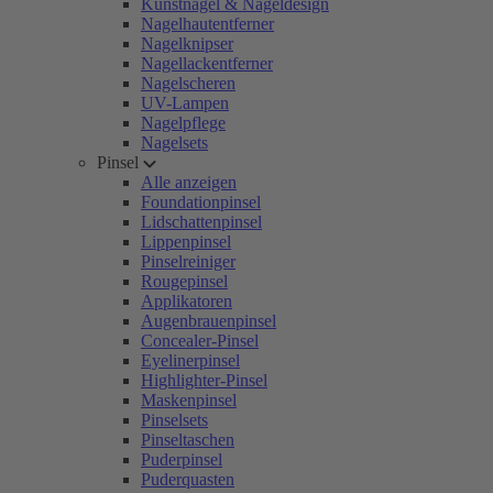
Kunstnägel & Nageldesign
Nagelhautentferner
Nagelknipser
Nagellackentferner
Nagelscheren
UV-Lampen
Nagelpflege
Nagelsets
Pinsel
Alle anzeigen
Foundationpinsel
Lidschattenpinsel
Lippenpinsel
Pinselreiniger
Rougepinsel
Applikatoren
Augenbrauenpinsel
Concealer-Pinsel
Eyelinerpinsel
Highlighter-Pinsel
Maskenpinsel
Pinselsets
Pinseltaschen
Puderpinsel
Puderquasten