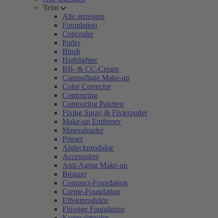
Teint
Alle anzeigen
Foundation
Concealer
Puder
Blush
Highlighter
BB- & CC-Cream
Camouflage Make-up
Color Corrector
Contouring
Contouring Paletten
Fixing Spray & Fixierpuder
Make-up Entferner
Mineralpuder
Primer
Abdeckprodukte
Accessoires
Anti-Aging Make-up
Bronzer
Compact-Foundation
Creme-Foundation
Effektprodukte
Flüssige Foundation
Kompaktpuder