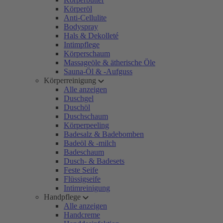
Körperöl
Anti-Cellulite
Bodyspray
Hals & Dekolleté
Intimpflege
Körperschaum
Massageöle & ätherische Öle
Sauna-Öl & -Aufguss
Körperreinigung
Alle anzeigen
Duschgel
Duschöl
Duschschaum
Körperpeeling
Badesalz & Badebomben
Badeöl & -milch
Badeschaum
Dusch- & Badesets
Feste Seife
Flüssigseife
Intimreinigung
Handpflege
Alle anzeigen
Handcreme