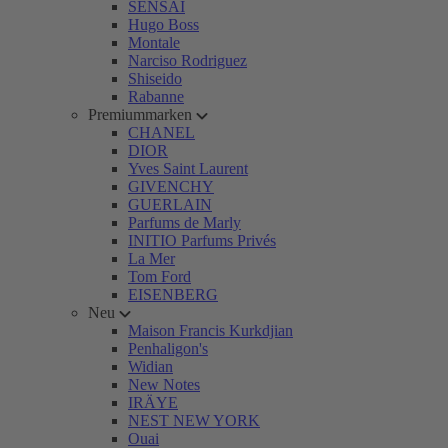
SENSAI
Hugo Boss
Montale
Narciso Rodriguez
Shiseido
Rabanne
Premiummarken
CHANEL
DIOR
Yves Saint Laurent
GIVENCHY
GUERLAIN
Parfums de Marly
INITIO Parfums Privés
La Mer
Tom Ford
EISENBERG
Neu
Maison Francis Kurkdjian
Penhaligon's
Widian
New Notes
IRÄYE
NEST NEW YORK
Ouai