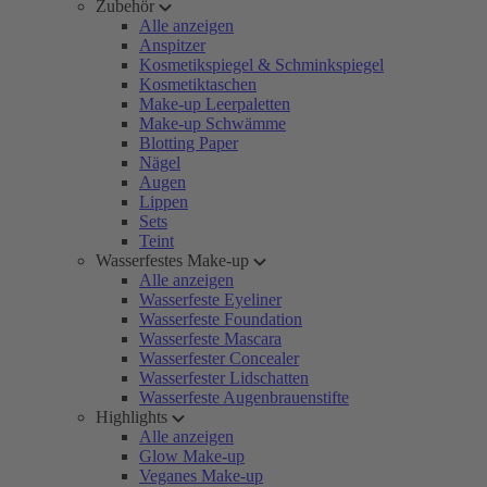
Zubehör
Alle anzeigen
Anspitzer
Kosmetikspiegel & Schminkspiegel
Kosmetiktaschen
Make-up Leerpaletten
Make-up Schwämme
Blotting Paper
Nägel
Augen
Lippen
Sets
Teint
Wasserfestes Make-up
Alle anzeigen
Wasserfeste Eyeliner
Wasserfeste Foundation
Wasserfeste Mascara
Wasserfester Concealer
Wasserfester Lidschatten
Wasserfeste Augenbrauenstifte
Highlights
Alle anzeigen
Glow Make-up
Veganes Make-up