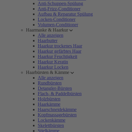
Anti-Schuppen-Spülung
Anti-Frizz-Conditioner
Aufbau & Reparatur Spülung
Locken-Conditioner
Volumen-Conditioner
Haarmaske & Haarkur
Alle anzeigen
Haarbutter
Haarkur trockenes Haar
Haarkur gefärbtes Haar
Haarkur Feuchtigkeit
Haarkur Keratin
Haarkur Locken
Haarbürsten & Kämme
Alle anzeigen
Rundbürsten
Detangler-Bürsten
Flach- & Paddelbürsten
Holzbürsten
Haarkämme
Haarschneidekämme
Kopfmassagebürsten
Lockenkämme
Skelettbürsten
Stielkämme