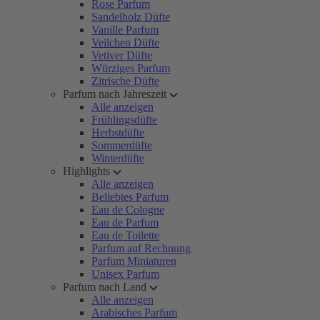
Rose Parfum
Sandelholz Düfte
Vanille Parfum
Veilchen Düfte
Vetiver Düfte
Würziges Parfum
Zitrische Düfte
Parfum nach Jahreszeit
Alle anzeigen
Frühlingsdüfte
Herbstdüfte
Sommerdüfte
Winterdüfte
Highlights
Alle anzeigen
Beliebtes Parfum
Eau de Cologne
Eau de Parfum
Eau de Toilette
Parfum auf Rechnung
Parfum Miniaturen
Unisex Parfum
Parfum nach Land
Alle anzeigen
Arabisches Parfum