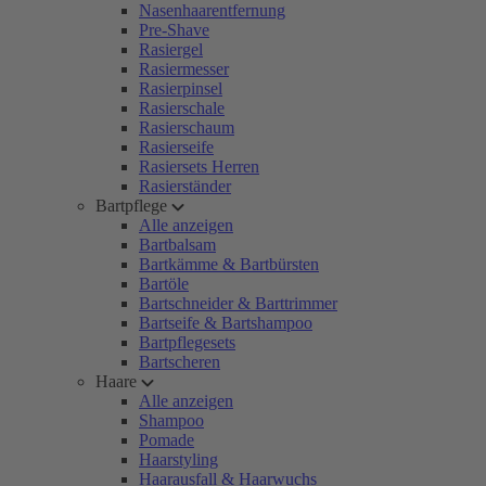
Nasenhaarentfernung
Pre-Shave
Rasiergel
Rasiermesser
Rasierpinsel
Rasierschale
Rasierschaum
Rasierseife
Rasiersets Herren
Rasierständer
Bartpflege
Alle anzeigen
Bartbalsam
Bartkämme & Bartbürsten
Bartöle
Bartschneider & Barttrimmer
Bartseife & Bartshampoo
Bartpflegesets
Bartscheren
Haare
Alle anzeigen
Shampoo
Pomade
Haarstyling
Haarausfall & Haarwuchs