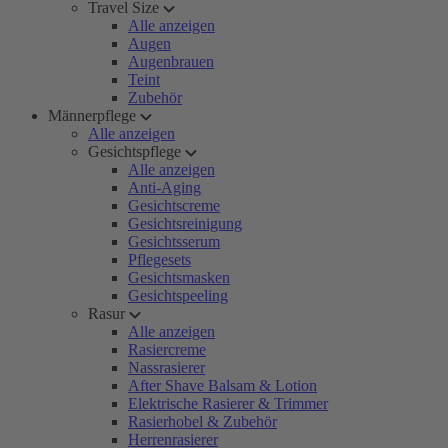
Travel Size
Alle anzeigen
Augen
Augenbrauen
Teint
Zubehör
Männerpflege
Alle anzeigen
Gesichtspflege
Alle anzeigen
Anti-Aging
Gesichtscreme
Gesichtsreinigung
Gesichtsserum
Pflegesets
Gesichtsmasken
Gesichtspeeling
Rasur
Alle anzeigen
Rasiercreme
Nassrasierer
After Shave Balsam & Lotion
Elektrische Rasierer & Trimmer
Rasierhobel & Zubehör
Herrenrasierer