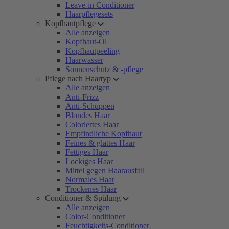
Leave-in Conditioner
Haarpflegesets
Kopfhautpflege
Alle anzeigen
Kopfhaut-Öl
Kopfhautpeeling
Haarwasser
Sonnenschutz & -pflege
Pflege nach Haartyp
Alle anzeigen
Anti-Frizz
Anti-Schuppen
Blondes Haar
Coloriertes Haar
Empfindliche Kopfhaut
Feines & glattes Haar
Fettiges Haar
Lockiges Haar
Mittel gegen Haarausfall
Normales Haar
Trockenes Haar
Conditioner & Spülung
Alle anzeigen
Color-Conditioner
Feuchtigkeits-Conditioner