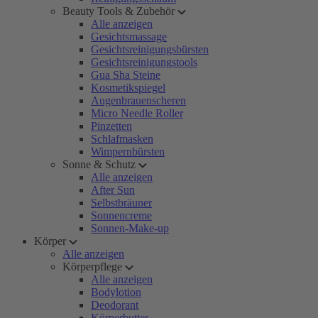
Beauty Tools & Zubehör
Alle anzeigen
Gesichtsmassage
Gesichtsreinigungsbürsten
Gesichtsreinigungstools
Gua Sha Steine
Kosmetikspiegel
Augenbrauenscheren
Micro Needle Roller
Pinzetten
Schlafmasken
Wimpernbürsten
Sonne & Schutz
Alle anzeigen
After Sun
Selbstbräuner
Sonnencreme
Sonnen-Make-up
Körper
Alle anzeigen
Körperpflege
Alle anzeigen
Bodylotion
Deodorant
Körperbutter