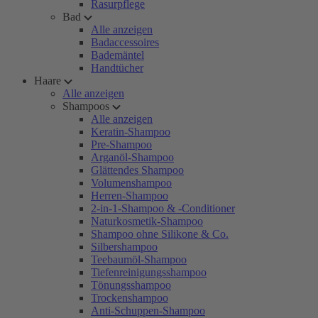
Rasurpflege
Bad
Alle anzeigen
Badaccessoires
Bademäntel
Handtücher
Haare
Alle anzeigen
Shampoos
Alle anzeigen
Keratin-Shampoo
Pre-Shampoo
Arganöl-Shampoo
Glättendes Shampoo
Volumenshampoo
Herren-Shampoo
2-in-1-Shampoo & -Conditioner
Naturkosmetik-Shampoo
Shampoo ohne Silikone & Co.
Silbershampoo
Teebaumöl-Shampoo
Tiefenreinigungsshampoo
Tönungsshampoo
Trockenshampoo
Anti-Schuppen-Shampoo