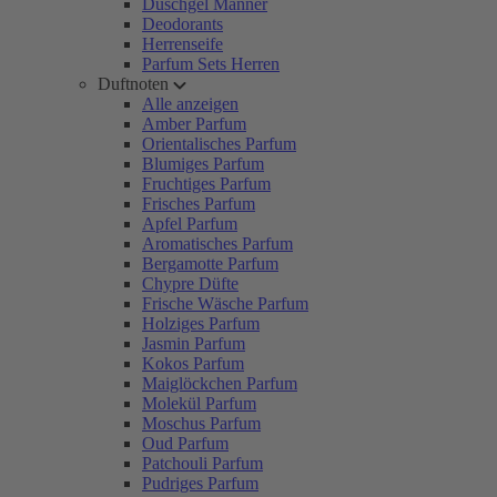
Duschgel Männer
Deodorants
Herrenseife
Parfum Sets Herren
Duftnoten
Alle anzeigen
Amber Parfum
Orientalisches Parfum
Blumiges Parfum
Fruchtiges Parfum
Frisches Parfum
Apfel Parfum
Aromatisches Parfum
Bergamotte Parfum
Chypre Düfte
Frische Wäsche Parfum
Holziges Parfum
Jasmin Parfum
Kokos Parfum
Maiglöckchen Parfum
Molekül Parfum
Moschus Parfum
Oud Parfum
Patchouli Parfum
Pudriges Parfum