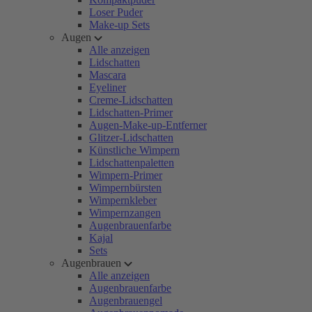
Loser Puder
Make-up Sets
Augen
Alle anzeigen
Lidschatten
Mascara
Eyeliner
Creme-Lidschatten
Lidschatten-Primer
Augen-Make-up-Entferner
Glitzer-Lidschatten
Künstliche Wimpern
Lidschattenpaletten
Wimpern-Primer
Wimpernbürsten
Wimpernkleber
Wimpernzangen
Augenbrauenfarbe
Kajal
Sets
Augenbrauen
Alle anzeigen
Augenbrauenfarbe
Augenbrauengel