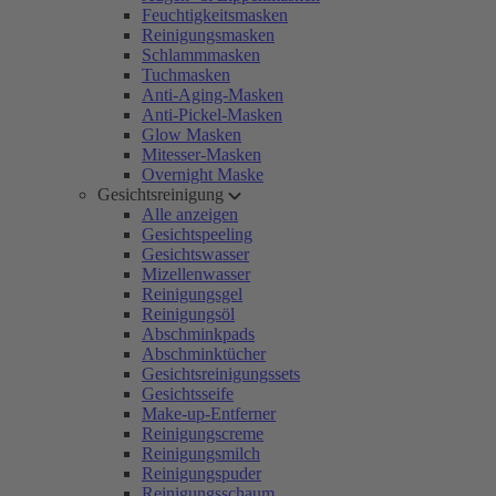
Feuchtigkeitsmasken
Reinigungsmasken
Schlammmasken
Tuchmasken
Anti-Aging-Masken
Anti-Pickel-Masken
Glow Masken
Mitesser-Masken
Overnight Maske
Gesichtsreinigung
Alle anzeigen
Gesichtspeeling
Gesichtswasser
Mizellenwasser
Reinigungsgel
Reinigungsöl
Abschminkpads
Abschminktücher
Gesichtsreinigungssets
Gesichtsseife
Make-up-Entferner
Reinigungscreme
Reinigungsmilch
Reinigungspuder
Reinigungsschaum