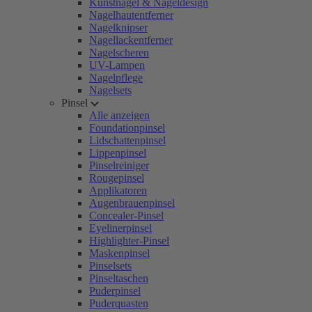
Kunstnägel & Nageldesign
Nagelhautentferner
Nagelknipser
Nagellackentferner
Nagelscheren
UV-Lampen
Nagelpflege
Nagelsets
Pinsel
Alle anzeigen
Foundationpinsel
Lidschattenpinsel
Lippenpinsel
Pinselreiniger
Rougepinsel
Applikatoren
Augenbrauenpinsel
Concealer-Pinsel
Eyelinerpinsel
Highlighter-Pinsel
Maskenpinsel
Pinselsets
Pinseltaschen
Puderpinsel
Puderquasten