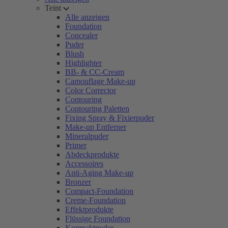
Teint
Alle anzeigen
Foundation
Concealer
Puder
Blush
Highlighter
BB- & CC-Cream
Camouflage Make-up
Color Corrector
Contouring
Contouring Paletten
Fixing Spray & Fixierpuder
Make-up Entferner
Mineralpuder
Primer
Abdeckprodukte
Accessoires
Anti-Aging Make-up
Bronzer
Compact-Foundation
Creme-Foundation
Effektprodukte
Flüssige Foundation
Kompaktpuder