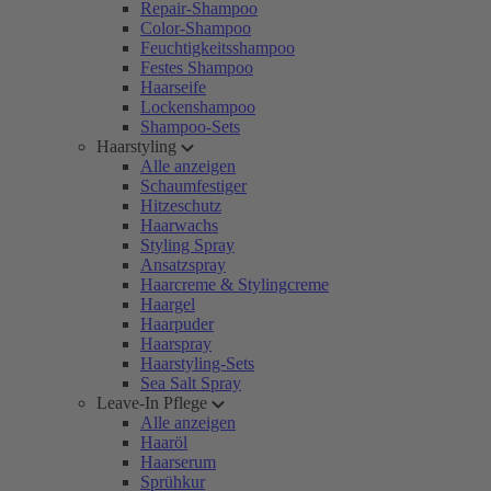
Repair-Shampoo
Color-Shampoo
Feuchtigkeitsshampoo
Festes Shampoo
Haarseife
Lockenshampoo
Shampoo-Sets
Haarstyling
Alle anzeigen
Schaumfestiger
Hitzeschutz
Haarwachs
Styling Spray
Ansatzspray
Haarcreme & Stylingcreme
Haargel
Haarpuder
Haarspray
Haarstyling-Sets
Sea Salt Spray
Leave-In Pflege
Alle anzeigen
Haaröl
Haarserum
Sprühkur