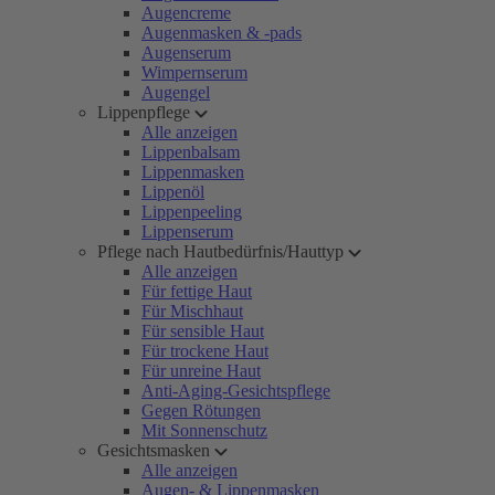
Augencreme
Augenmasken & -pads
Augenserum
Wimpernserum
Augengel
Lippenpflege
Alle anzeigen
Lippenbalsam
Lippenmasken
Lippenöl
Lippenpeeling
Lippenserum
Pflege nach Hautbedürfnis/Hauttyp
Alle anzeigen
Für fettige Haut
Für Mischhaut
Für sensible Haut
Für trockene Haut
Für unreine Haut
Anti-Aging-Gesichtspflege
Gegen Rötungen
Mit Sonnenschutz
Gesichtsmasken
Alle anzeigen
Augen- & Lippenmasken