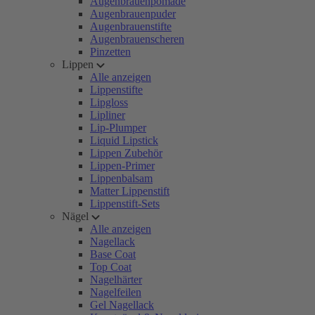
Augenbrauenpomade
Augenbrauenpuder
Augenbrauenstifte
Augenbrauenscheren
Pinzetten
Lippen
Alle anzeigen
Lippenstifte
Lipgloss
Lipliner
Lip-Plumper
Liquid Lipstick
Lippen Zubehör
Lippen-Primer
Lippenbalsam
Matter Lippenstift
Lippenstift-Sets
Nägel
Alle anzeigen
Nagellack
Base Coat
Top Coat
Nagelhärter
Nagelfeilen
Gel Nagellack