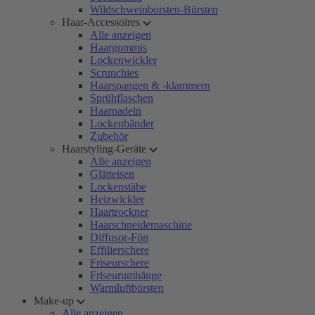
Wildschweinborsten-Bürsten
Haar-Accessoires
Alle anzeigen
Haargummis
Lockenwickler
Scrunchies
Haarspangen & -klammern
Sprühflaschen
Haarnadeln
Lockenbänder
Zubehör
Haarstyling-Geräte
Alle anzeigen
Glätteisen
Lockenstäbe
Heizwickler
Haartrockner
Haarschneidemaschine
Diffusor-Fön
Effilierschere
Friseurschere
Friseurumhänge
Warmluftbürsten
Make-up
Alle anzeigen