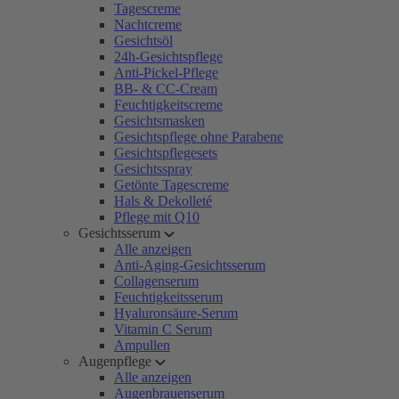
Tagescreme
Nachtcreme
Gesichtsöl
24h-Gesichtspflege
Anti-Pickel-Pflege
BB- & CC-Cream
Feuchtigkeitscreme
Gesichtsmasken
Gesichtspflege ohne Parabene
Gesichtspflegesets
Gesichtsspray
Getönte Tagescreme
Hals & Dekolleté
Pflege mit Q10
Gesichtsserum
Alle anzeigen
Anti-Aging-Gesichtsserum
Collagenserum
Feuchtigkeitsserum
Hyaluronsäure-Serum
Vitamin C Serum
Ampullen
Augenpflege
Alle anzeigen
Augenbrauenserum