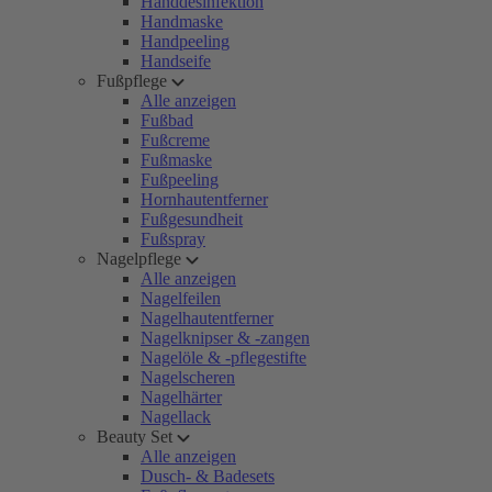
Handdesinfektion
Handmaske
Handpeeling
Handseife
Fußpflege
Alle anzeigen
Fußbad
Fußcreme
Fußmaske
Fußpeeling
Hornhautentferner
Fußgesundheit
Fußspray
Nagelpflege
Alle anzeigen
Nagelfeilen
Nagelhautentferner
Nagelknipser & -zangen
Nagelöle & -pflegestifte
Nagelscheren
Nagelhärter
Nagellack
Beauty Set
Alle anzeigen
Dusch- & Badesets