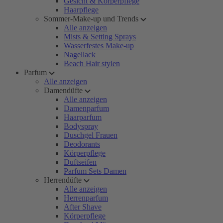
Gesicht & Körperpflege
Haarpflege
Sommer-Make-up und Trends
Alle anzeigen
Mists & Setting Sprays
Wasserfestes Make-up
Nagellack
Beach Hair stylen
Parfum
Alle anzeigen
Damendüfte
Alle anzeigen
Damenparfum
Haarparfum
Bodyspray
Duschgel Frauen
Deodorants
Körperpflege
Duftseifen
Parfum Sets Damen
Herrendüfte
Alle anzeigen
Herrenparfum
After Shave
Körperpflege