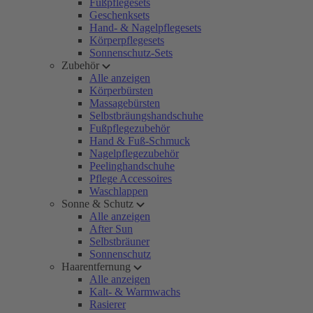
Fußpflegesets
Geschenksets
Hand- & Nagelpflegesets
Körperpflegesets
Sonnenschutz-Sets
Zubehör
Alle anzeigen
Körperbürsten
Massagebürsten
Selbstbräungshandschuhe
Fußpflegezubehör
Hand & Fuß-Schmuck
Nagelpflegezubehör
Peelinghandschuhe
Pflege Accessoires
Waschlappen
Sonne & Schutz
Alle anzeigen
After Sun
Selbstbräuner
Sonnenschutz
Haarentfernung
Alle anzeigen
Kalt- & Warmwachs
Rasierer