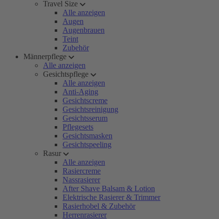
Travel Size
Alle anzeigen
Augen
Augenbrauen
Teint
Zubehör
Männerpflege
Alle anzeigen
Gesichtspflege
Alle anzeigen
Anti-Aging
Gesichtscreme
Gesichtsreinigung
Gesichtsserum
Pflegesets
Gesichtsmasken
Gesichtspeeling
Rasur
Alle anzeigen
Rasiercreme
Nassrasierer
After Shave Balsam & Lotion
Elektrische Rasierer & Trimmer
Rasierhobel & Zubehör
Herrenrasierer