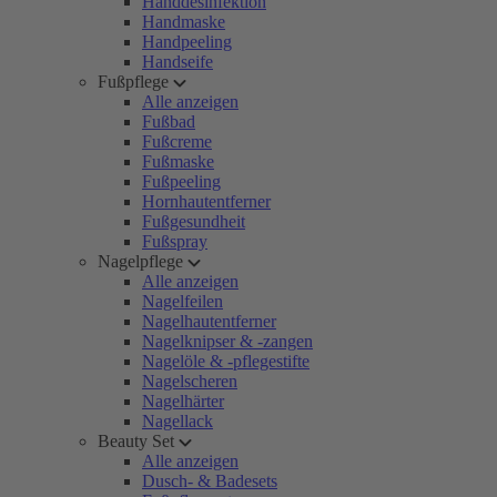
Handdesinfektion
Handmaske
Handpeeling
Handseife
Fußpflege
Alle anzeigen
Fußbad
Fußcreme
Fußmaske
Fußpeeling
Hornhautentferner
Fußgesundheit
Fußspray
Nagelpflege
Alle anzeigen
Nagelfeilen
Nagelhautentferner
Nagelknipser & -zangen
Nagelöle & -pflegestifte
Nagelscheren
Nagelhärter
Nagellack
Beauty Set
Alle anzeigen
Dusch- & Badesets