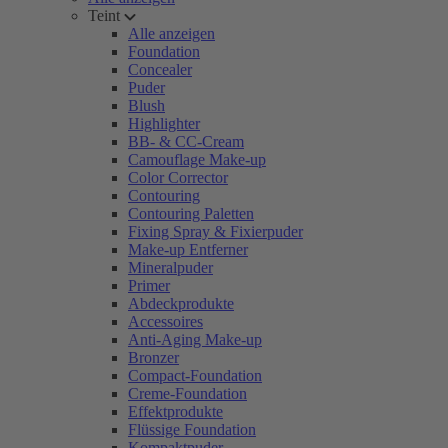
Teint
Alle anzeigen
Foundation
Concealer
Puder
Blush
Highlighter
BB- & CC-Cream
Camouflage Make-up
Color Corrector
Contouring
Contouring Paletten
Fixing Spray & Fixierpuder
Make-up Entferner
Mineralpuder
Primer
Abdeckprodukte
Accessoires
Anti-Aging Make-up
Bronzer
Compact-Foundation
Creme-Foundation
Effektprodukte
Flüssige Foundation
Kompaktpuder