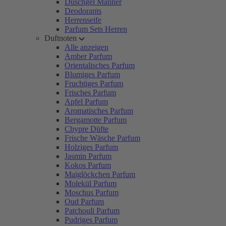
Duschgel Männer
Deodorants
Herrenseife
Parfum Sets Herren
Duftnoten
Alle anzeigen
Amber Parfum
Orientalisches Parfum
Blumiges Parfum
Fruchtiges Parfum
Frisches Parfum
Apfel Parfum
Aromatisches Parfum
Bergamotte Parfum
Chypre Düfte
Frische Wäsche Parfum
Holziges Parfum
Jasmin Parfum
Kokos Parfum
Maiglöckchen Parfum
Molekül Parfum
Moschus Parfum
Oud Parfum
Patchouli Parfum
Pudriges Parfum