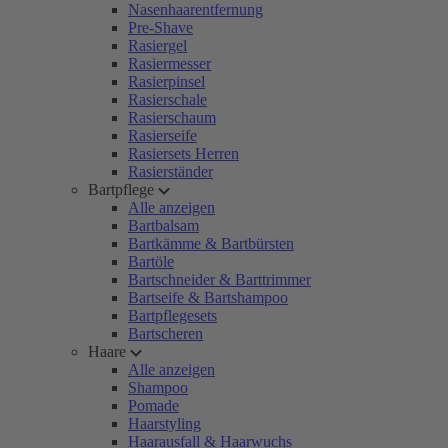
Nasenhaarentfernung
Pre-Shave
Rasiergel
Rasiermesser
Rasierpinsel
Rasierschale
Rasierschaum
Rasierseife
Rasiersets Herren
Rasierständer
Bartpflege
Alle anzeigen
Bartbalsam
Bartkämme & Bartbürsten
Bartöle
Bartschneider & Barttrimmer
Bartseife & Bartshampoo
Bartpflegesets
Bartscheren
Haare
Alle anzeigen
Shampoo
Pomade
Haarstyling
Haarausfall & Haarwuchs