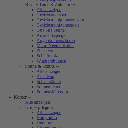
Beauty Tools & Zubehör
Alle anzeigen
Gesichtsmassage
Gesichtsreinigungsbürsten
Gesichtsreinigungstools
Gua Sha Steine
Kosmetikspiegel
Augenbrauenscheren
Micro Needle Roller
Pinzetten
Schlafmasken
Wimpernbürsten
Sonne & Schutz
Alle anzeigen
After Sun
Selbstbräuner
Sonnencreme
Sonnen-Make-up
Körper
Alle anzeigen
Körperpflege
Alle anzeigen
Bodylotion
Deodorant
Körperbutter