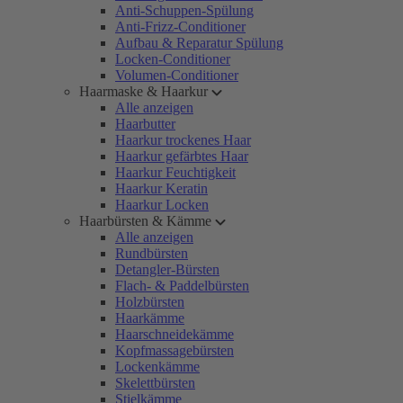
Anti-Schuppen-Spülung
Anti-Frizz-Conditioner
Aufbau & Reparatur Spülung
Locken-Conditioner
Volumen-Conditioner
Haarmaske & Haarkur
Alle anzeigen
Haarbutter
Haarkur trockenes Haar
Haarkur gefärbtes Haar
Haarkur Feuchtigkeit
Haarkur Keratin
Haarkur Locken
Haarbürsten & Kämme
Alle anzeigen
Rundbürsten
Detangler-Bürsten
Flach- & Paddelbürsten
Holzbürsten
Haarkämme
Haarschneidekämme
Kopfmassagebürsten
Lockenkämme
Skelettbürsten
Stielkämme