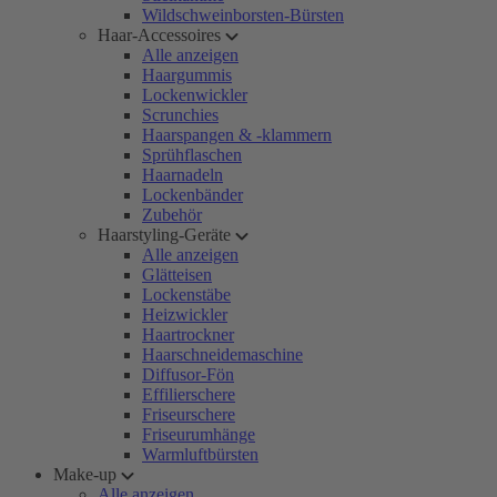
Wildschweinborsten-Bürsten
Haar-Accessoires
Alle anzeigen
Haargummis
Lockenwickler
Scrunchies
Haarspangen & -klammern
Sprühflaschen
Haarnadeln
Lockenbänder
Zubehör
Haarstyling-Geräte
Alle anzeigen
Glätteisen
Lockenstäbe
Heizwickler
Haartrockner
Haarschneidemaschine
Diffusor-Fön
Effilierschere
Friseurschere
Friseurumhänge
Warmluftbürsten
Make-up
Alle anzeigen