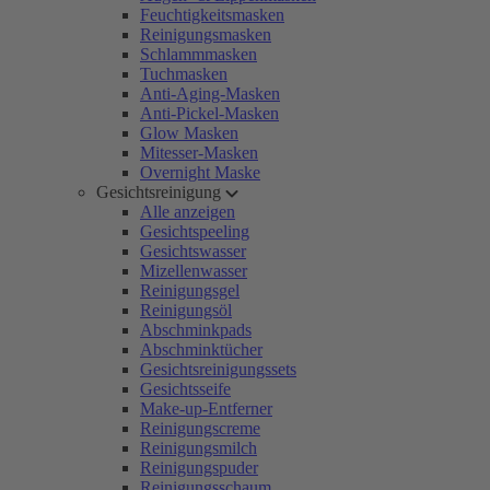
Feuchtigkeitsmasken
Reinigungsmasken
Schlammmasken
Tuchmasken
Anti-Aging-Masken
Anti-Pickel-Masken
Glow Masken
Mitesser-Masken
Overnight Maske
Gesichtsreinigung
Alle anzeigen
Gesichtspeeling
Gesichtswasser
Mizellenwasser
Reinigungsgel
Reinigungsöl
Abschminkpads
Abschminktücher
Gesichtsreinigungssets
Gesichtsseife
Make-up-Entferner
Reinigungscreme
Reinigungsmilch
Reinigungspuder
Reinigungsschaum