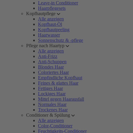
Leave-in Conditioner
Haarpflegesets
Kopfhautpflege
Alle anzeigen
Kopfhaut-Öl
Kopfhautpeeling
Haarwasser
Sonnenschutz & -pflege
Pflege nach Haartyp
Alle anzeigen
Anti-Frizz
Anti-Schuppen
Blondes Haar
Coloriertes Haar
Empfindliche Kopfhaut
Feines & glattes Haar
Fettiges Haar
Lockiges Haar
Mittel gegen Haarausfall
Normales Haar
Trockenes Haar
Conditioner & Spülung
Alle anzeigen
Color-Conditioner
Feuchtigkeits-Conditioner