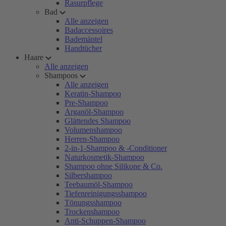
Rasurpflege
Bad
Alle anzeigen
Badaccessoires
Bademäntel
Handtücher
Haare
Alle anzeigen
Shampoos
Alle anzeigen
Keratin-Shampoo
Pre-Shampoo
Arganöl-Shampoo
Glättendes Shampoo
Volumenshampoo
Herren-Shampoo
2-in-1-Shampoo & -Conditioner
Naturkosmetik-Shampoo
Shampoo ohne Silikone & Co.
Silbershampoo
Teebaumöl-Shampoo
Tiefenreinigungsshampoo
Tönungsshampoo
Trockenshampoo
Anti-Schuppen-Shampoo