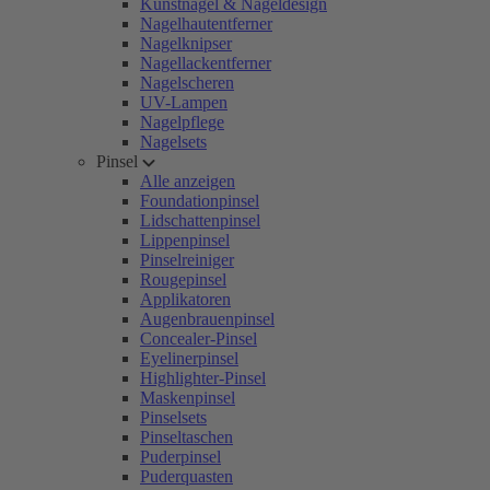
Kunstnägel & Nageldesign
Nagelhautentferner
Nagelknipser
Nagellackentferner
Nagelscheren
UV-Lampen
Nagelpflege
Nagelsets
Pinsel
Alle anzeigen
Foundationpinsel
Lidschattenpinsel
Lippenpinsel
Pinselreiniger
Rougepinsel
Applikatoren
Augenbrauenpinsel
Concealer-Pinsel
Eyelinerpinsel
Highlighter-Pinsel
Maskenpinsel
Pinselsets
Pinseltaschen
Puderpinsel
Puderquasten