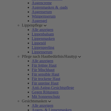
Augencreme
Augenmasken & -pads
Augenserum
Wimpernserum
Augengel
Lippenpflege
Alle anzeigen
Lippenbalsam
Lippenmasken
Lippenöl
Lippenpeeling
Lippenserum
Pflege nach Hautbedürfnis/Hauttyp
Alle anzeigen
Für fettige Haut
Für Mischhaut
Für sensible Haut
Für trockene Haut
Für unreine Haut
Anti-Aging-Gesichtspflege
Gegen Rötungen
Mit Sonnenschutz
Gesichtsmasken
Alle anzeigen
Augen- & Lippenmasken