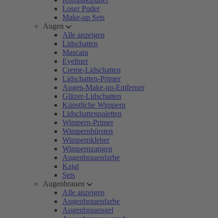
Loser Puder
Make-up Sets
Augen
Alle anzeigen
Lidschatten
Mascara
Eyeliner
Creme-Lidschatten
Lidschatten-Primer
Augen-Make-up-Entferner
Glitzer-Lidschatten
Künstliche Wimpern
Lidschattenpaletten
Wimpern-Primer
Wimpernbürsten
Wimpernkleber
Wimpernzangen
Augenbrauenfarbe
Kajal
Sets
Augenbrauen
Alle anzeigen
Augenbrauenfarbe
Augenbrauengel