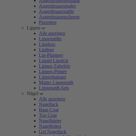
Augenbrauenpomade
Augenbrauenpuder
Augenbrauenstifte
Augenbrauenscheren
Pinzetten
Lippen
Alle anzeigen
Lippenstifte
Lipgloss
Lipliner
Lip-Plumper
Liquid Lipstick
Lippen Zubehör
Lippen-Primer
Lippenbalsam
Matter Lippenstift
Lippenstift-Sets
Nägel
Alle anzeigen
Nagellack
Base Coat
Top Coat
Nagelhärter
Nagelfeilen
Gel Nagellack