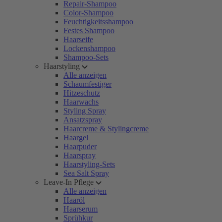
Repair-Shampoo
Color-Shampoo
Feuchtigkeitsshampoo
Festes Shampoo
Haarseife
Lockenshampoo
Shampoo-Sets
Haarstyling
Alle anzeigen
Schaumfestiger
Hitzeschutz
Haarwachs
Styling Spray
Ansatzspray
Haarcreme & Stylingcreme
Haargel
Haarpuder
Haarspray
Haarstyling-Sets
Sea Salt Spray
Leave-In Pflege
Alle anzeigen
Haaröl
Haarserum
Sprühkur