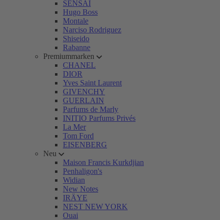
SENSAI
Hugo Boss
Montale
Narciso Rodriguez
Shiseido
Rabanne
Premiummarken
CHANEL
DIOR
Yves Saint Laurent
GIVENCHY
GUERLAIN
Parfums de Marly
INITIO Parfums Privés
La Mer
Tom Ford
EISENBERG
Neu
Maison Francis Kurkdjian
Penhaligon's
Widian
New Notes
IRÄYE
NEST NEW YORK
Ouai