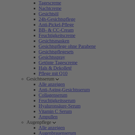
Tagescreme
Nachtcreme
Gesichtsöl
24h-Gesichtspflege
Anti-Pickel-Pflege
BB- & CC-Cream
Feuchtigkeitscreme
Gesichtsmasken
Gesichtspflege ohne Parabene
Gesichtspflegesets
Gesichtsspray
Getönte Tagescreme
Hals & Dekolleté
Pflege mit Q10
Gesichtsserum
Alle anzeigen
Anti-Aging-Gesichtsserum
Collagenserum
Feuchtigkeitsserum
Hyaluronsäure-Serum
Vitamin C Serum
Ampullen
Augenpflege
Alle anzeigen
Augenbrauenserum