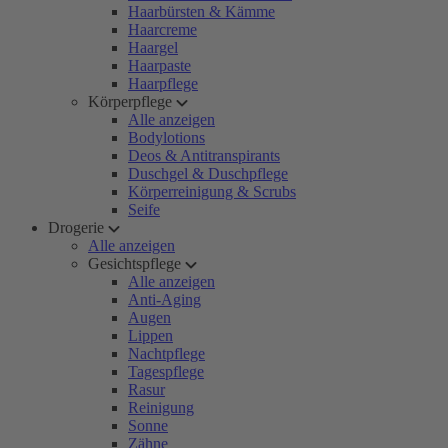
Haarbürsten & Kämme
Haarcreme
Haargel
Haarpaste
Haarpflege
Körperpflege
Alle anzeigen
Bodylotions
Deos & Antitranspirants
Duschgel & Duschpflege
Körperreinigung & Scrubs
Seife
Drogerie
Alle anzeigen
Gesichtspflege
Alle anzeigen
Anti-Aging
Augen
Lippen
Nachtpflege
Tagespflege
Rasur
Reinigung
Sonne
Zähne