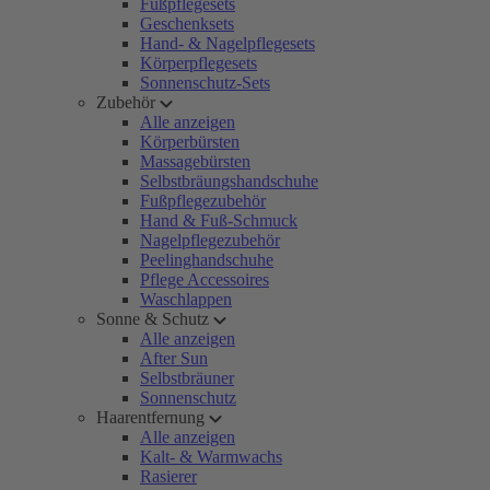
Fußpflegesets
Geschenksets
Hand- & Nagelpflegesets
Körperpflegesets
Sonnenschutz-Sets
Zubehör
Alle anzeigen
Körperbürsten
Massagebürsten
Selbstbräungshandschuhe
Fußpflegezubehör
Hand & Fuß-Schmuck
Nagelpflegezubehör
Peelinghandschuhe
Pflege Accessoires
Waschlappen
Sonne & Schutz
Alle anzeigen
After Sun
Selbstbräuner
Sonnenschutz
Haarentfernung
Alle anzeigen
Kalt- & Warmwachs
Rasierer