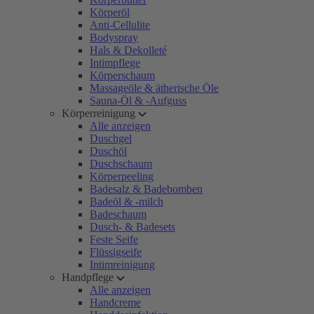
Körperöl
Anti-Cellulite
Bodyspray
Hals & Dekolleté
Intimpflege
Körperschaum
Massageöle & ätherische Öle
Sauna-Öl & -Aufguss
Körperreinigung
Alle anzeigen
Duschgel
Duschöl
Duschschaum
Körperpeeling
Badesalz & Badebomben
Badeöl & -milch
Badeschaum
Dusch- & Badesets
Feste Seife
Flüssigseife
Intimreinigung
Handpflege
Alle anzeigen
Handcreme