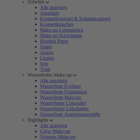
Zubehör
Alle anzeigen
Anspitzer
Kosmetikspiegel & Schminkspiegel
Kosmetiktaschen
Make-up Leerpaletten
Make-up Schwämme
Blotting Paper
Nägel
Augen
Lippen
Sets
Teint
Wasserfestes Make-up
Alle anzeigen
Wasserfeste Eyeliner
Wasserfeste Foundation
Wasserfeste Mascara
Wasserfester Concealer
Wasserfester Lidschatten
Wasserfeste Augenbrauenstifte
Highlights
Alle anzeigen
Glow Make-up
Veganes Make-up