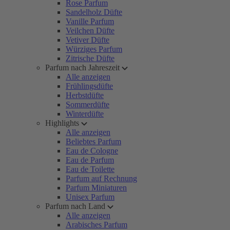
Rose Parfum
Sandelholz Düfte
Vanille Parfum
Veilchen Düfte
Vetiver Düfte
Würziges Parfum
Zitrische Düfte
Parfum nach Jahreszeit
Alle anzeigen
Frühlingsdüfte
Herbstdüfte
Sommerdüfte
Winterdüfte
Highlights
Alle anzeigen
Beliebtes Parfum
Eau de Cologne
Eau de Parfum
Eau de Toilette
Parfum auf Rechnung
Parfum Miniaturen
Unisex Parfum
Parfum nach Land
Alle anzeigen
Arabisches Parfum