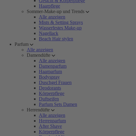
Gesicht & Körperpflege
Haarpflege
Sommer-Make-up und Trends
Alle anzeigen
Mists & Setting Sprays
Wasserfestes Make-up
Nagellack
Beach Hair stylen
Parfum
Alle anzeigen
Damendüfte
Alle anzeigen
Damenparfum
Haarparfum
Bodyspray
Duschgel Frauen
Deodorants
Körperpflege
Duftseifen
Parfum Sets Damen
Herrendüfte
Alle anzeigen
Herrenparfum
After Shave
Körperpflege