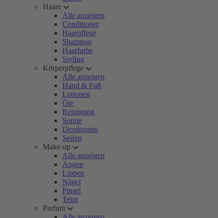
Haare
Alle anzeigen
Conditioner
Haarpflege
Shampoo
Haarfarbe
Styling
Körperpflege
Alle anzeigen
Hand & Fuß
Lotionen
Öle
Reinigung
Sonne
Deodorants
Seifen
Make-up
Alle anzeigen
Augen
Lippen
Nägel
Pinsel
Teint
Parfum
Alle anzeigen