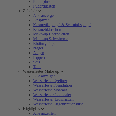
Puderpinsel
Puderquasten
Zubehör
Alle anzeigen
Anspitzer
Kosmetikspiegel & Schminkspiegel
Kosmetiktaschen
Make-up Leerpaletten
Make-up Schwämme
Blotting Paper
Nägel
Augen
Lippen
Sets
Teint
Wasserfestes Make-up
Alle anzeigen
Wasserfeste Eyeliner
Wasserfeste Foundation
Wasserfeste Mascara
Wasserfester Concealer
Wasserfester Lidschatten
Wasserfeste Augenbrauenstifte
Highlights
Alle anzeigen