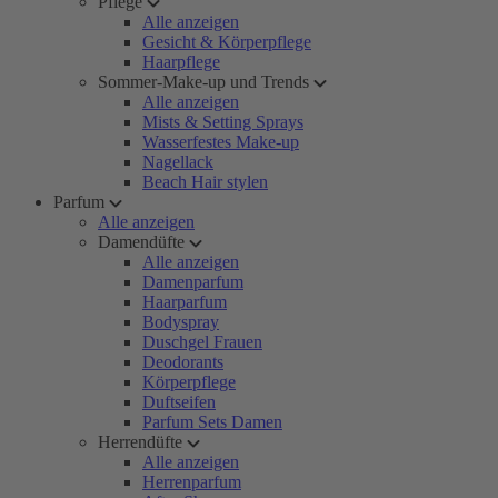
Pflege
Alle anzeigen
Gesicht & Körperpflege
Haarpflege
Sommer-Make-up und Trends
Alle anzeigen
Mists & Setting Sprays
Wasserfestes Make-up
Nagellack
Beach Hair stylen
Parfum
Alle anzeigen
Damendüfte
Alle anzeigen
Damenparfum
Haarparfum
Bodyspray
Duschgel Frauen
Deodorants
Körperpflege
Duftseifen
Parfum Sets Damen
Herrendüfte
Alle anzeigen
Herrenparfum