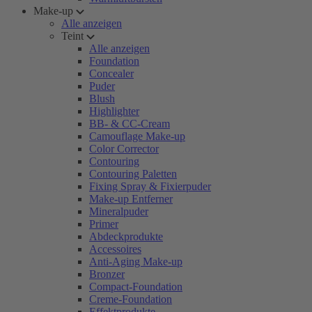
Make-up
Alle anzeigen
Teint
Alle anzeigen
Foundation
Concealer
Puder
Blush
Highlighter
BB- & CC-Cream
Camouflage Make-up
Color Corrector
Contouring
Contouring Paletten
Fixing Spray & Fixierpuder
Make-up Entferner
Mineralpuder
Primer
Abdeckprodukte
Accessoires
Anti-Aging Make-up
Bronzer
Compact-Foundation
Creme-Foundation
Effektprodukte