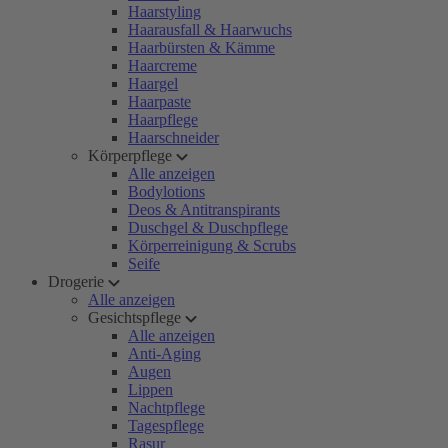
Haarstyling
Haarausfall & Haarwuchs
Haarbürsten & Kämme
Haarcreme
Haargel
Haarpaste
Haarpflege
Haarschneider
Körperpflege
Alle anzeigen
Bodylotions
Deos & Antitranspirants
Duschgel & Duschpflege
Körperreinigung & Scrubs
Seife
Drogerie
Alle anzeigen
Gesichtspflege
Alle anzeigen
Anti-Aging
Augen
Lippen
Nachtpflege
Tagespflege
Rasur