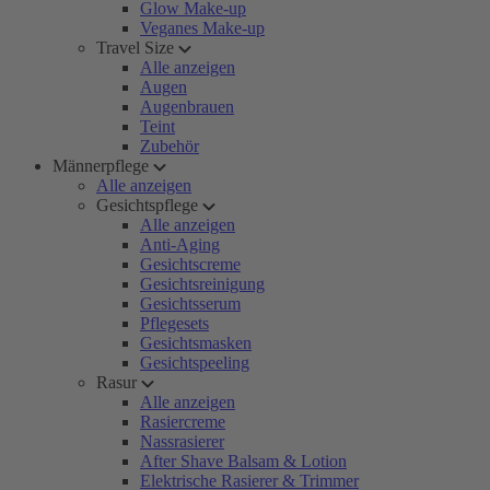
Glow Make-up
Veganes Make-up
Travel Size
Alle anzeigen
Augen
Augenbrauen
Teint
Zubehör
Männerpflege
Alle anzeigen
Gesichtspflege
Alle anzeigen
Anti-Aging
Gesichtscreme
Gesichtsreinigung
Gesichtsserum
Pflegesets
Gesichtsmasken
Gesichtspeeling
Rasur
Alle anzeigen
Rasiercreme
Nassrasierer
After Shave Balsam & Lotion
Elektrische Rasierer & Trimmer