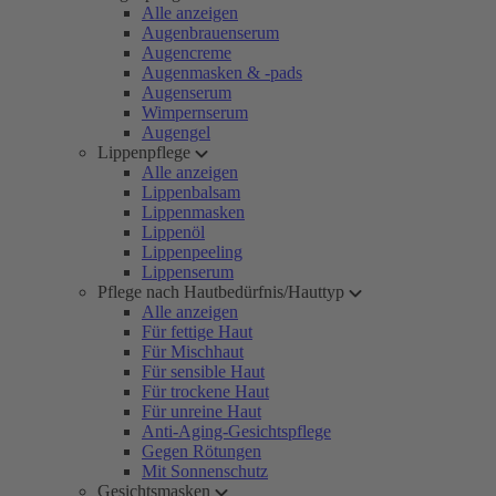
Alle anzeigen
Augenbrauenserum
Augencreme
Augenmasken & -pads
Augenserum
Wimpernserum
Augengel
Lippenpflege
Alle anzeigen
Lippenbalsam
Lippenmasken
Lippenöl
Lippenpeeling
Lippenserum
Pflege nach Hautbedürfnis/Hauttyp
Alle anzeigen
Für fettige Haut
Für Mischhaut
Für sensible Haut
Für trockene Haut
Für unreine Haut
Anti-Aging-Gesichtspflege
Gegen Rötungen
Mit Sonnenschutz
Gesichtsmasken