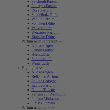
Patchouli Parfum
Pudriges Parfum
Rose Parfum
Sandelholz Düfte
Vanille Parfum
Veilchen Düfte
Vetiver Düfte
Würziges Parfum
Zitrische Düfte
Parfum nach Jahreszeit
Alle anzeigen
Frühlingsdüfte
Herbstdüfte
Sommerdüfte
Winterdüfte
Highlights
Alle anzeigen
Beliebtes Parfum
Eau de Cologne
Eau de Parfum
Eau de Toilette
Parfum auf Rechnung
Parfum Miniaturen
Unisex Parfum
Parfum nach Land