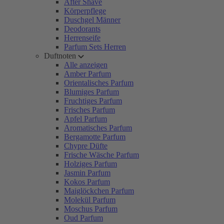
After Shave
Körperpflege
Duschgel Männer
Deodorants
Herrenseife
Parfum Sets Herren
Duftnoten
Alle anzeigen
Amber Parfum
Orientalisches Parfum
Blumiges Parfum
Fruchtiges Parfum
Frisches Parfum
Apfel Parfum
Aromatisches Parfum
Bergamotte Parfum
Chypre Düfte
Frische Wäsche Parfum
Holziges Parfum
Jasmin Parfum
Kokos Parfum
Maiglöckchen Parfum
Molekül Parfum
Moschus Parfum
Oud Parfum