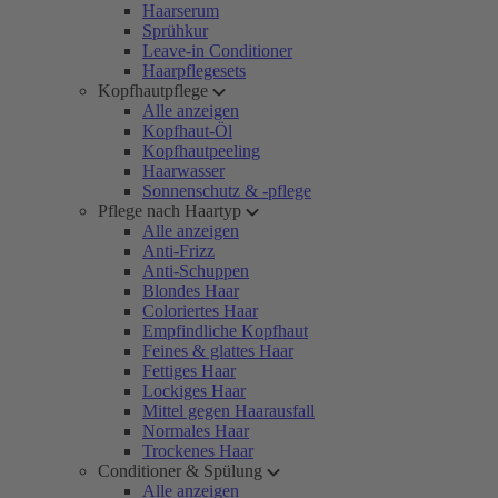
Haarserum
Sprühkur
Leave-in Conditioner
Haarpflegesets
Kopfhautpflege
Alle anzeigen
Kopfhaut-Öl
Kopfhautpeeling
Haarwasser
Sonnenschutz & -pflege
Pflege nach Haartyp
Alle anzeigen
Anti-Frizz
Anti-Schuppen
Blondes Haar
Coloriertes Haar
Empfindliche Kopfhaut
Feines & glattes Haar
Fettiges Haar
Lockiges Haar
Mittel gegen Haarausfall
Normales Haar
Trockenes Haar
Conditioner & Spülung
Alle anzeigen