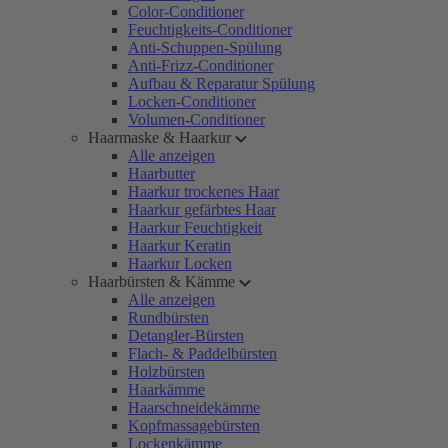
Color-Conditioner
Feuchtigkeits-Conditioner
Anti-Schuppen-Spülung
Anti-Frizz-Conditioner
Aufbau & Reparatur Spülung
Locken-Conditioner
Volumen-Conditioner
Haarmaske & Haarkur
Alle anzeigen
Haarbutter
Haarkur trockenes Haar
Haarkur gefärbtes Haar
Haarkur Feuchtigkeit
Haarkur Keratin
Haarkur Locken
Haarbürsten & Kämme
Alle anzeigen
Rundbürsten
Detangler-Bürsten
Flach- & Paddelbürsten
Holzbürsten
Haarkämme
Haarschneidekämme
Kopfmassagebürsten
Lockenkämme