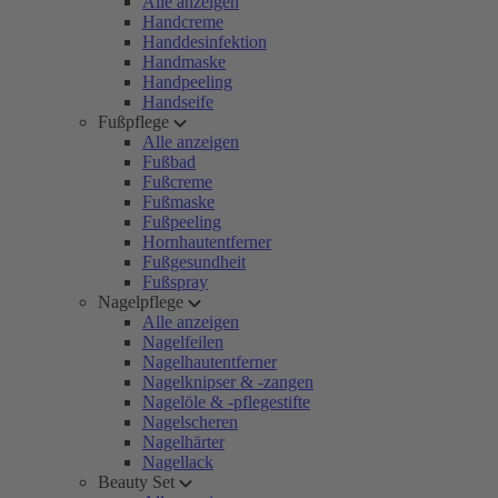
Alle anzeigen
Handcreme
Handdesinfektion
Handmaske
Handpeeling
Handseife
Fußpflege
Alle anzeigen
Fußbad
Fußcreme
Fußmaske
Fußpeeling
Hornhautentferner
Fußgesundheit
Fußspray
Nagelpflege
Alle anzeigen
Nagelfeilen
Nagelhautentferner
Nagelknipser & -zangen
Nagelöle & -pflegestifte
Nagelscheren
Nagelhärter
Nagellack
Beauty Set