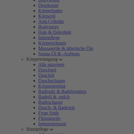
Deodorant
Körperbutter
Körperöl
Anti-Cellulite
Bodyspray
Hals & Dekolleté
Intimpflege
Körperschaum
Massageöle & ätherische Öle
Sauna-Öl & -Aufguss
Körperreinigung
Alle anzeigen
Duschgel
Duschöl
Duschschaum
Körperpeeling
Badesalz & Badebomben
Badeöl & -milch
Badeschaum
Dusch- & Badesets
Feste Seife
Flüssigseife
Intimreinigung
Handpflege