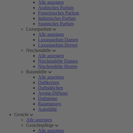
Alle anzeigen
Arabisches Parfum
Französisches Parfum
Italienisches Parfum
Spanisches Parfum
Luxusparfum
Alle anzeigen
Luxusparfum Damen
Luxusparfum Herren
Nischendüfte
Alle anzeigen
Nischendüfte Damen
Nischendüfte Herren
Raumdüfte
Alle anzeigen
Duftkerzen
Duftstäbchen
Aroma Diffuser
Duftsteine
Raumsprays
Autodüfte
Gesicht
Alle anzeigen
Gesichtspflege
Alle anzeigen