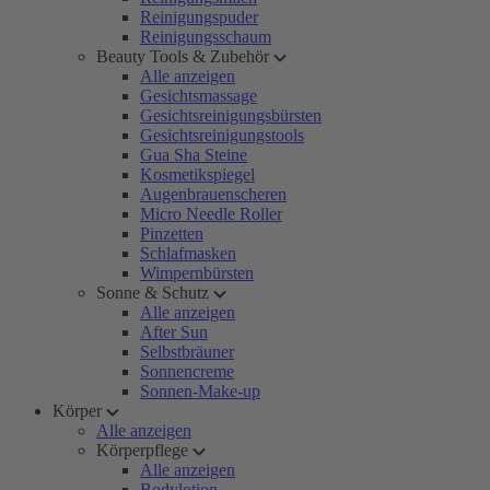
Reinigungspuder
Reinigungsschaum
Beauty Tools & Zubehör
Alle anzeigen
Gesichtsmassage
Gesichtsreinigungsbürsten
Gesichtsreinigungstools
Gua Sha Steine
Kosmetikspiegel
Augenbrauenscheren
Micro Needle Roller
Pinzetten
Schlafmasken
Wimpernbürsten
Sonne & Schutz
Alle anzeigen
After Sun
Selbstbräuner
Sonnencreme
Sonnen-Make-up
Körper
Alle anzeigen
Körperpflege
Alle anzeigen
Bodylotion