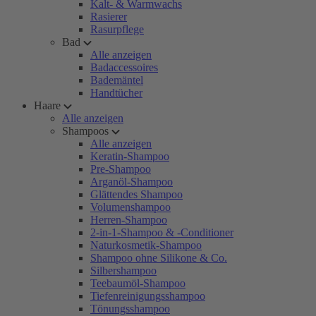
Kalt- & Warmwachs
Rasierer
Rasurpflege
Bad
Alle anzeigen
Badaccessoires
Bademäntel
Handtücher
Haare
Alle anzeigen
Shampoos
Alle anzeigen
Keratin-Shampoo
Pre-Shampoo
Arganöl-Shampoo
Glättendes Shampoo
Volumenshampoo
Herren-Shampoo
2-in-1-Shampoo & -Conditioner
Naturkosmetik-Shampoo
Shampoo ohne Silikone & Co.
Silbershampoo
Teebaumöl-Shampoo
Tiefenreinigungsshampoo
Tönungsshampoo