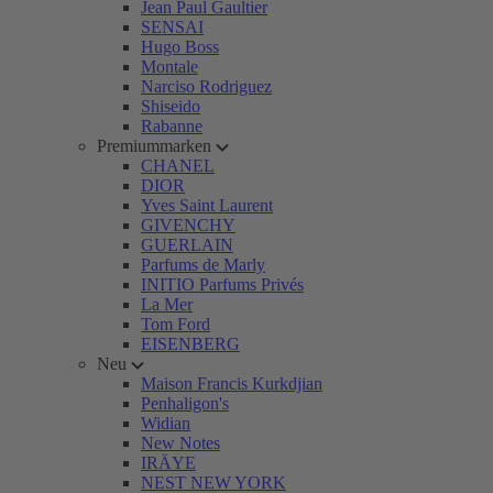
Jean Paul Gaultier
SENSAI
Hugo Boss
Montale
Narciso Rodriguez
Shiseido
Rabanne
Premiummarken
CHANEL
DIOR
Yves Saint Laurent
GIVENCHY
GUERLAIN
Parfums de Marly
INITIO Parfums Privés
La Mer
Tom Ford
EISENBERG
Neu
Maison Francis Kurkdjian
Penhaligon's
Widian
New Notes
IRÄYE
NEST NEW YORK