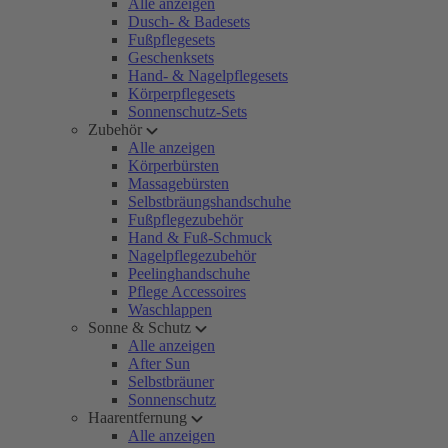
Alle anzeigen
Dusch- & Badesets
Fußpflegesets
Geschenksets
Hand- & Nagelpflegesets
Körperpflegesets
Sonnenschutz-Sets
Zubehör
Alle anzeigen
Körperbürsten
Massagebürsten
Selbstbräungshandschuhe
Fußpflegezubehör
Hand & Fuß-Schmuck
Nagelpflegezubehör
Peelinghandschuhe
Pflege Accessoires
Waschlappen
Sonne & Schutz
Alle anzeigen
After Sun
Selbstbräuner
Sonnenschutz
Haarentfernung
Alle anzeigen