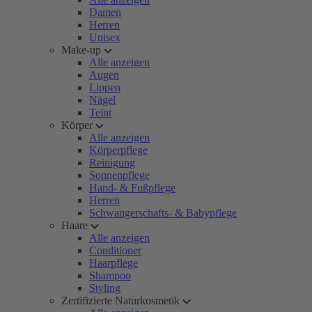
Damen
Herren
Unisex
Make-up
Alle anzeigen
Augen
Lippen
Nägel
Teint
Körper
Alle anzeigen
Körperpflege
Reinigung
Sonnenpflege
Hand- & Fußpflege
Herren
Schwangerschafts- & Babypflege
Haare
Alle anzeigen
Conditioner
Haarpflege
Shampoo
Styling
Zertifizierte Naturkosmetik