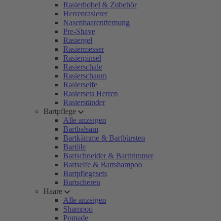
Rasierhobel & Zubehör
Herrenrasierer
Nasenhaarentfernung
Pre-Shave
Rasiergel
Rasiermesser
Rasierpinsel
Rasierschale
Rasierschaum
Rasierseife
Rasiersets Herren
Rasierständer
Bartpflege
Alle anzeigen
Bartbalsam
Bartkämme & Bartbürsten
Bartöle
Bartschneider & Barttrimmer
Bartseife & Bartshampoo
Bartpflegesets
Bartscheren
Haare
Alle anzeigen
Shampoo
Pomade