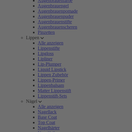
Augenbrauenfarbe
Augenbrauengel
Augenbrauenpomade
Augenbrauenpuder
Augenbrauenstifte
Augenbrauenscheren
Pinzetten
Lippen
Alle anzeigen
Lippenstifte
Lipgloss
Lipliner
Lip-Plumper
Liquid Lipstick
Lippen Zubehör
Lippen-Primer
Lippenbalsam
Matter Lippenstift
Lippenstift-Sets
Nägel
Alle anzeigen
Nagellack
Base Coat
Top Coat
Nagelhärter