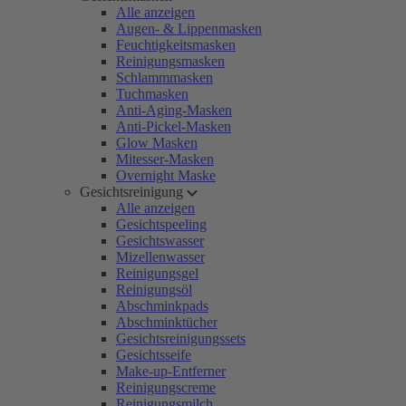
Alle anzeigen
Augen- & Lippenmasken
Feuchtigkeitsmasken
Reinigungsmasken
Schlammmasken
Tuchmasken
Anti-Aging-Masken
Anti-Pickel-Masken
Glow Masken
Mitesser-Masken
Overnight Maske
Gesichtsreinigung
Alle anzeigen
Gesichtspeeling
Gesichtswasser
Mizellenwasser
Reinigungsgel
Reinigungsöl
Abschminkpads
Abschminktücher
Gesichtsreinigungssets
Gesichtsseife
Make-up-Entferner
Reinigungscreme
Reinigungsmilch