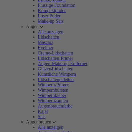
Flüssige Foundation
Kompaktpuder
Loser Puder
Make-up Sets
Augen
Alle anzeigen
Lidschatten
Mascara
Eyeliner
Creme-Lidschatten
Lidschatten-Primer
Augen-Make-up-Entferner
Glitzer-Lidschatten
Künstliche Wimpern
Lidschattenpaletten
Wimpern-Primer
Wimpernbürsten
Wimpernkleber
Wimpernzangen
Augenbrauenfarbe
Kajal
Sets
Augenbrauen
Alle anzeigen