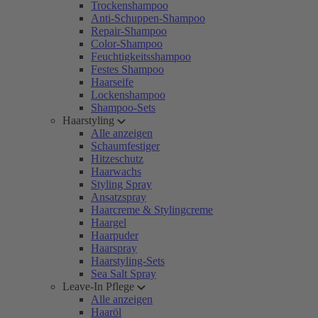
Trockenshampoo
Anti-Schuppen-Shampoo
Repair-Shampoo
Color-Shampoo
Feuchtigkeitsshampoo
Festes Shampoo
Haarseife
Lockenshampoo
Shampoo-Sets
Haarstyling
Alle anzeigen
Schaumfestiger
Hitzeschutz
Haarwachs
Styling Spray
Ansatzspray
Haarcreme & Stylingcreme
Haargel
Haarpuder
Haarspray
Haarstyling-Sets
Sea Salt Spray
Leave-In Pflege
Alle anzeigen
Haaröl