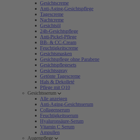
Gesichtscreme
Anti-Aging-Gesichtspflege
Tagescreme
Nachtcreme
Gesichtsöl
24h-Gesichtspflege
Anti-Pickel-Pflege
BB- & CC-Cream
Feuchtigkeitscreme
Gesichtsmasken
Gesichtspflege ohne Parabene
Gesichtspflegesets
Gesichtsspray
Getönte Tagescreme
Hals & Dekolleté
Pflege mit Q10
Gesichtsserum
Alle anzeigen
Anti-Aging-Gesichtsserum
Collagenserum
Feuchtigkeitsserum
Hyaluronsäure-Serum
Vitamin C Serum
Ampullen
Augenpflege