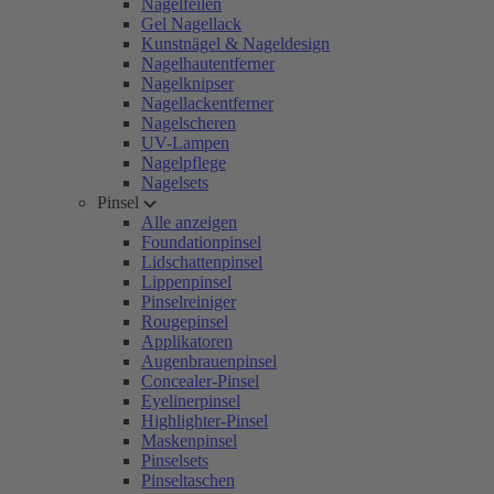
Nagelfeilen
Gel Nagellack
Kunstnägel & Nageldesign
Nagelhautentferner
Nagelknipser
Nagellackentferner
Nagelscheren
UV-Lampen
Nagelpflege
Nagelsets
Pinsel
Alle anzeigen
Foundationpinsel
Lidschattenpinsel
Lippenpinsel
Pinselreiniger
Rougepinsel
Applikatoren
Augenbrauenpinsel
Concealer-Pinsel
Eyelinerpinsel
Highlighter-Pinsel
Maskenpinsel
Pinselsets
Pinseltaschen