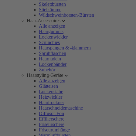
Skelettbürsten
Stielkämme
Wildschweinborsten-Bürsten
Haar-Accessoires
Alle anzeigen
Haargummis
Lockenwickler
Scrunchies
Haarspangen & -klammern
Sprühflaschen
Haarnadeln
Lockenbänder
Zubehör
Haarstyling-Geräte
Alle anzeigen
Glätteisen
Lockenstäbe
Heizwickler
Haartrockner
Haarschneidemaschine
Diffusor-Fön
Effilierschere
Friseurschere
Friseurumhänge
Warmluftbürsten