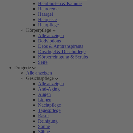
Haarbürsten & Kämme
Haarcreme
Haargel
Haarpaste
Haarpflege
Körperpflege
Alle anzeigen
Bodylotions
Deos & Antitranspirants
Duschgel & Duschpflege
Körperreinigung & Scrubs
Seife
Drogerie
Alle anzeigen
Gesichtspflege
Alle anzeigen
Anti-Aging
Augen
Lippen
Nachtpflege
Tagespflege
Rasur
Reinigung
Sonne
Zähne