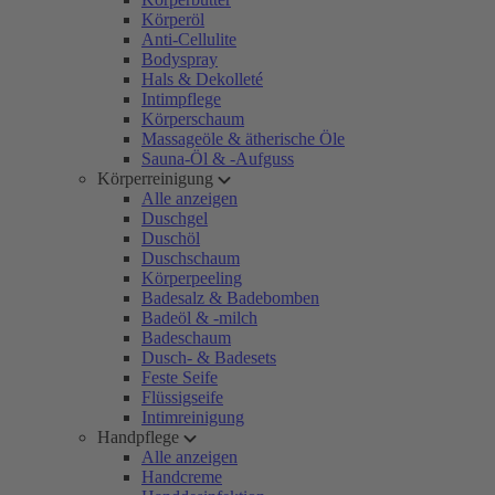
Körperöl
Anti-Cellulite
Bodyspray
Hals & Dekolleté
Intimpflege
Körperschaum
Massageöle & ätherische Öle
Sauna-Öl & -Aufguss
Körperreinigung
Alle anzeigen
Duschgel
Duschöl
Duschschaum
Körperpeeling
Badesalz & Badebomben
Badeöl & -milch
Badeschaum
Dusch- & Badesets
Feste Seife
Flüssigseife
Intimreinigung
Handpflege
Alle anzeigen
Handcreme