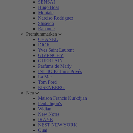
SENSAI
Hugo Boss
Montale
Narciso Rodriguez
Shiseido
Rabanne
Premiummarken
CHANEL
DIOR
Yves Saint Laurent
GIVENCHY
GUERLAIN
Parfums de Marly
INITIO Parfums Privés
La Mer
Tom Ford
EISENBERG
Neu
Maison Francis Kurkdjian
Penhaligon's
Widian
New Notes
IRÄYE
NEST NEW YORK
Ouai