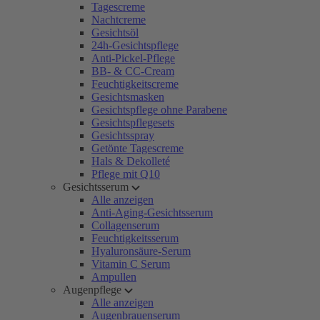
Tagescreme
Nachtcreme
Gesichtsöl
24h-Gesichtspflege
Anti-Pickel-Pflege
BB- & CC-Cream
Feuchtigkeitscreme
Gesichtsmasken
Gesichtspflege ohne Parabene
Gesichtspflegesets
Gesichtsspray
Getönte Tagescreme
Hals & Dekolleté
Pflege mit Q10
Gesichtsserum
Alle anzeigen
Anti-Aging-Gesichtsserum
Collagenserum
Feuchtigkeitsserum
Hyaluronsäure-Serum
Vitamin C Serum
Ampullen
Augenpflege
Alle anzeigen
Augenbrauenserum