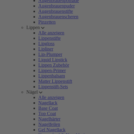
Augenbrauenpomade
Augenbrauenpuder
Augenbrauenstifte
Augenbrauenscheren
Pinzetten
Lippen
Alle anzeigen
Lippenstifte
Lipgloss
Lipliner
Lip-Plumper
Liquid Lipstick
Lippen Zubehör
Lippen-Primer
Lippenbalsam
Matter Lippenstift
Lippenstift-Sets
Nägel
Alle anzeigen
Nagellack
Base Coat
Top Coat
Nagelhärter
Nagelfeilen
Gel Nagellack