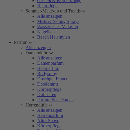
Gesicht & Körperpflege
Haarpflege
Sommer-Make-up und Trends
Alle anzeigen
Mists & Setting Sprays
Wasserfestes Make-up
Nagellack
Beach Hair stylen
Parfum
Alle anzeigen
Damendüfte
Alle anzeigen
Damenparfum
Haarparfum
Bodyspray
Duschgel Frauen
Deodorants
Körperpflege
Duftseifen
Parfum Sets Damen
Herrendüfte
Alle anzeigen
Herrenparfum
After Shave
Körperpflege