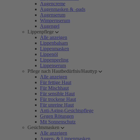
Augencreme
Augenmasken & -pads
Augenserum
Wimpernserum
Augengel
Lippenpflege
Alle anzeigen
Lippenbalsam
Lippenmasken
Lippenöl
Lippenpeeling
Lippenserum
Pflege nach Hautbedürfnis/Hauttyp
Alle anzeigen
Für fettige Haut
Für Mischhaut
Für sensible Haut
Für trockene Haut
Für unreine Haut
Anti-Aging-Gesichtspflege
Gegen Rötungen
Mit Sonnenschutz
Gesichtsmasken
Alle anzeigen
Augen- & Lippenmasken