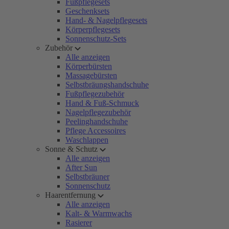
Fußpflegesets
Geschenksets
Hand- & Nagelpflegesets
Körperpflegesets
Sonnenschutz-Sets
Zubehör
Alle anzeigen
Körperbürsten
Massagebürsten
Selbstbräungshandschuhe
Fußpflegezubehör
Hand & Fuß-Schmuck
Nagelpflegezubehör
Peelinghandschuhe
Pflege Accessoires
Waschlappen
Sonne & Schutz
Alle anzeigen
After Sun
Selbstbräuner
Sonnenschutz
Haarentfernung
Alle anzeigen
Kalt- & Warmwachs
Rasierer