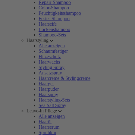
Repair-Shampoo
Color-Shampoo
Feuchtigkeitsshampoo
Festes Shampoo
Haarseife
Lockenshampoo
Shampoo-Sets
Haarstyling
Alle anzeigen
Schaumfestiger
Hitzeschutz
Haarwachs
Styling Spray
Ansatzspray
Haarcreme & Stylingcreme
Haargel
Haarpuder
Haarspray
Haarstyling-Sets
Sea Salt Spray
Leave-In Pflege
Alle anzeigen
Haaröl
Haarserum
Sprühkur