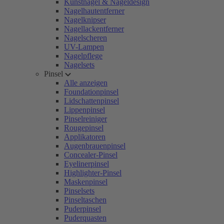
Kunstnägel & Nageldesign
Nagelhautentferner
Nagelknipser
Nagellackentferner
Nagelscheren
UV-Lampen
Nagelpflege
Nagelsets
Pinsel
Alle anzeigen
Foundationpinsel
Lidschattenpinsel
Lippenpinsel
Pinselreiniger
Rougepinsel
Applikatoren
Augenbrauenpinsel
Concealer-Pinsel
Eyelinerpinsel
Highlighter-Pinsel
Maskenpinsel
Pinselsets
Pinseltaschen
Puderpinsel
Puderquasten