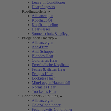
Leave-in Conditioner
Haarpflegesets
Kopfhautpflege
Alle anzeigen
Kopfhaut-Öl
Kopfhautpeeling
Haarwasser
Sonnenschutz & -pflege
Pflege nach Haartyp
Alle anzeigen
Anti-Frizz
Anti-Schuppen
Blondes Haar
Coloriertes Haar
Empfindliche Kopfhaut
Feines & glattes Haar
Fettiges Haar
Lockiges Haar
Mittel gegen Haarausfall
Normales Haar
Trockenes Haar
Conditioner & Spülung
Alle anzeigen
Color-Conditioner
Feuchtigkeits-Conditioner