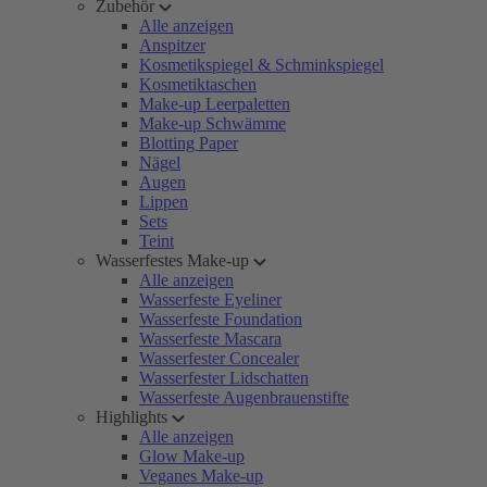
Zubehör
Alle anzeigen
Anspitzer
Kosmetikspiegel & Schminkspiegel
Kosmetiktaschen
Make-up Leerpaletten
Make-up Schwämme
Blotting Paper
Nägel
Augen
Lippen
Sets
Teint
Wasserfestes Make-up
Alle anzeigen
Wasserfeste Eyeliner
Wasserfeste Foundation
Wasserfeste Mascara
Wasserfester Concealer
Wasserfester Lidschatten
Wasserfeste Augenbrauenstifte
Highlights
Alle anzeigen
Glow Make-up
Veganes Make-up