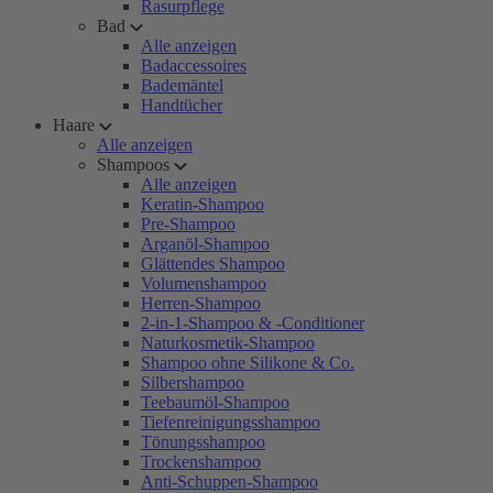
Rasurpflege
Bad
Alle anzeigen
Badaccessoires
Bademäntel
Handtücher
Haare
Alle anzeigen
Shampoos
Alle anzeigen
Keratin-Shampoo
Pre-Shampoo
Arganöl-Shampoo
Glättendes Shampoo
Volumenshampoo
Herren-Shampoo
2-in-1-Shampoo & -Conditioner
Naturkosmetik-Shampoo
Shampoo ohne Silikone & Co.
Silbershampoo
Teebaumöl-Shampoo
Tiefenreinigungsshampoo
Tönungsshampoo
Trockenshampoo
Anti-Schuppen-Shampoo