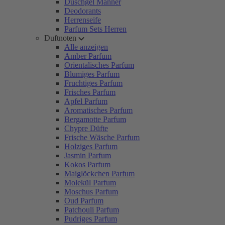
Duschgel Männer
Deodorants
Herrenseife
Parfum Sets Herren
Duftnoten
Alle anzeigen
Amber Parfum
Orientalisches Parfum
Blumiges Parfum
Fruchtiges Parfum
Frisches Parfum
Apfel Parfum
Aromatisches Parfum
Bergamotte Parfum
Chypre Düfte
Frische Wäsche Parfum
Holziges Parfum
Jasmin Parfum
Kokos Parfum
Maiglöckchen Parfum
Molekül Parfum
Moschus Parfum
Oud Parfum
Patchouli Parfum
Pudriges Parfum