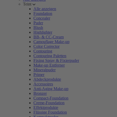
Teint
Alle anzeigen
Foundation
Concealer
Puder
Blush
Highlighter
BB- & CC-Cream
Camouflage Make-up
Color Corrector
Contouring
Contouring Paletten
Fixing Spray & Fixierpuder
Make-up Entferner
Mineralpuder
Primer
Abdeckprodukte
Accessoires
Anti-Aging Make-up
Bronzer
Compact-Foundation
Creme-Foundation
Effektprodukte
Flüssige Foundation
Kompaktpuder