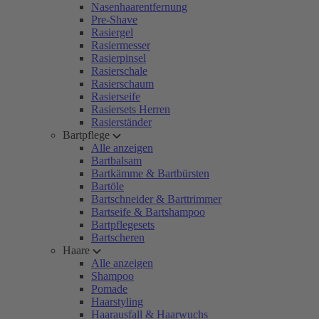
Nasenhaarentfernung
Pre-Shave
Rasiergel
Rasiermesser
Rasierpinsel
Rasierschale
Rasierschaum
Rasierseife
Rasiersets Herren
Rasierständer
Bartpflege
Alle anzeigen
Bartbalsam
Bartkämme & Bartbürsten
Bartöle
Bartschneider & Barttrimmer
Bartseife & Bartshampoo
Bartpflegesets
Bartscheren
Haare
Alle anzeigen
Shampoo
Pomade
Haarstyling
Haarausfall & Haarwuchs