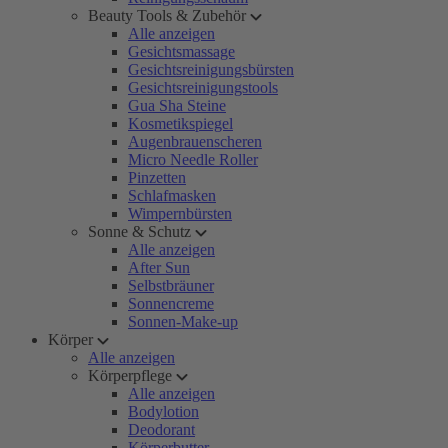
Beauty Tools & Zubehör
Alle anzeigen
Gesichtsmassage
Gesichtsreinigungsbürsten
Gesichtsreinigungstools
Gua Sha Steine
Kosmetikspiegel
Augenbrauenscheren
Micro Needle Roller
Pinzetten
Schlafmasken
Wimpernbürsten
Sonne & Schutz
Alle anzeigen
After Sun
Selbstbräuner
Sonnencreme
Sonnen-Make-up
Körper
Alle anzeigen
Körperpflege
Alle anzeigen
Bodylotion
Deodorant
Körperbutter