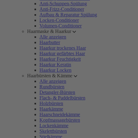
Anti-Schuppen-Spülung
Anti-Frizz-Conditioner
Aufbau & Reparatur Spülung
Locken-Conditioner
Volumen-Conditioner
Haarmaske & Haarkur
Alle anzeigen
Haarbutter
Haarkur trockenes Haar
Haarkur gefärbtes Haar
Haarkur Feuchtigkeit
Haarkur Keratin
Haarkur Locken
Haarbürsten & Kämme
Alle anzeigen
Rundbürsten
Detangler-Bürsten
Flach- & Paddelbürsten
Holzbürsten
Haarkämme
Haarschneidekämme
Kopfmassagebürsten
Lockenkämme
Skelettbürsten
Stielkämme