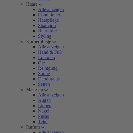
Haare
Alle anzeigen
Conditioner
Haarpflege
Shampoo
Haarfarbe
Styling
Körperpflege
Alle anzeigen
Hand & Fuß
Lotionen
Öle
Reinigung
Sonne
Deodorants
Seifen
Make-up
Alle anzeigen
Augen
Lippen
Nägel
Pinsel
Teint
Parfum
Alle anzeigen