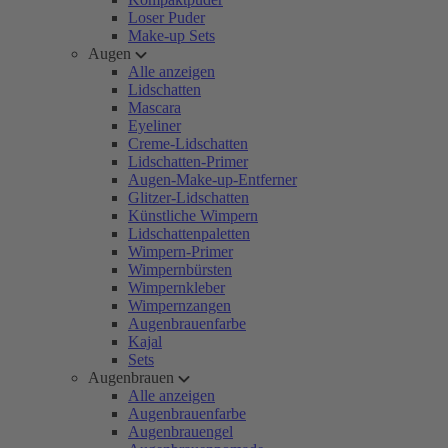
Loser Puder
Make-up Sets
Augen
Alle anzeigen
Lidschatten
Mascara
Eyeliner
Creme-Lidschatten
Lidschatten-Primer
Augen-Make-up-Entferner
Glitzer-Lidschatten
Künstliche Wimpern
Lidschattenpaletten
Wimpern-Primer
Wimpernbürsten
Wimpernkleber
Wimpernzangen
Augenbrauenfarbe
Kajal
Sets
Augenbrauen
Alle anzeigen
Augenbrauenfarbe
Augenbrauengel