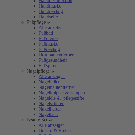
Handdesinfektion
Handmaske
Handpeeling
Handseife
Fußpflege
Alle anzeigen
Fußbad
Fußcreme
Fußmaske
Fußpeeling
Hornhautentferner
Fußgesundheit
Fußspray
Nagelpflege
Alle anzeigen
Nagelfeilen
Nagelhautentferner
Nagelknipser & -zangen
Nagelöle & -pflegestifte
Nagelscheren
Nagelhärter
Nagellack
Beauty Set
Alle anzeigen
Dusch- & Badesets