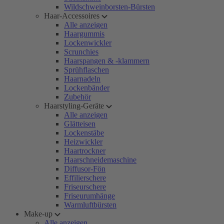
Wildschweinborsten-Bürsten
Haar-Accessoires
Alle anzeigen
Haargummis
Lockenwickler
Scrunchies
Haarspangen & -klammern
Sprühflaschen
Haarnadeln
Lockenbänder
Zubehör
Haarstyling-Geräte
Alle anzeigen
Glätteisen
Lockenstäbe
Heizwickler
Haartrockner
Haarschneidemaschine
Diffusor-Fön
Effilierschere
Friseurschere
Friseurumhänge
Warmluftbürsten
Make-up
Alle anzeigen