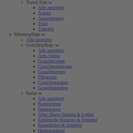
Travel Size
Alle anzeigen
Augen
Augenbrauen
Teint
Zubehör
Männerpflege
Alle anzeigen
Gesichtspflege
Alle anzeigen
Anti-Aging
Gesichtscreme
Gesichtsreinigung
Gesichtsserum
Pflegesets
Gesichtsmasken
Gesichtspeeling
Rasur
Alle anzeigen
Rasiercreme
Nassrasierer
After Shave Balsam & Lotion
Elektrische Rasierer & Trimmer
Rasierhobel & Zubehör
Herrenrasierer