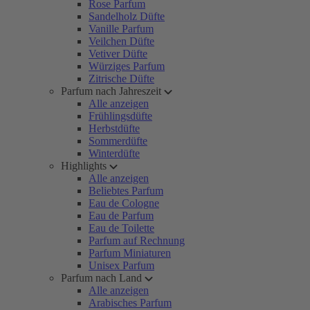
Rose Parfum
Sandelholz Düfte
Vanille Parfum
Veilchen Düfte
Vetiver Düfte
Würziges Parfum
Zitrische Düfte
Parfum nach Jahreszeit
Alle anzeigen
Frühlingsdüfte
Herbstdüfte
Sommerdüfte
Winterdüfte
Highlights
Alle anzeigen
Beliebtes Parfum
Eau de Cologne
Eau de Parfum
Eau de Toilette
Parfum auf Rechnung
Parfum Miniaturen
Unisex Parfum
Parfum nach Land
Alle anzeigen
Arabisches Parfum