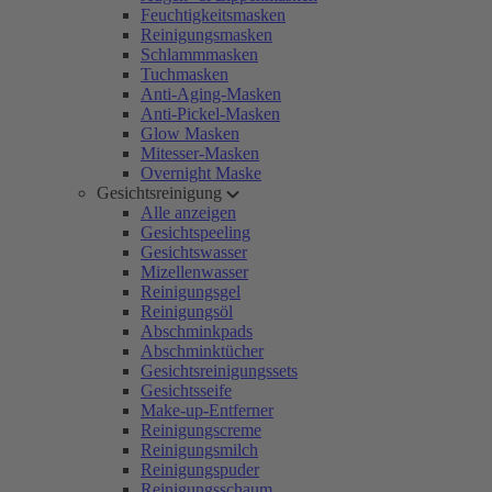
Feuchtigkeitsmasken
Reinigungsmasken
Schlammmasken
Tuchmasken
Anti-Aging-Masken
Anti-Pickel-Masken
Glow Masken
Mitesser-Masken
Overnight Maske
Gesichtsreinigung
Alle anzeigen
Gesichtspeeling
Gesichtswasser
Mizellenwasser
Reinigungsgel
Reinigungsöl
Abschminkpads
Abschminktücher
Gesichtsreinigungssets
Gesichtsseife
Make-up-Entferner
Reinigungscreme
Reinigungsmilch
Reinigungspuder
Reinigungsschaum