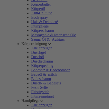
Körperbutter
Körperöl
Anti-Cellulite
Bodyspray
Hals & Dekolleté
Intimpflege
Körperschaum
Massageöle & ätherische Öle
Sauna-Öl & -Aufguss
Körperreinigung
Alle anzeigen
Duschgel
Duschöl
Duschschaum
Körperpeeling
Badesalz & Badebomben
Badeöl & -milch
Badeschaum
Dusch- & Badesets
Feste Seife
Flüssigseife
Intimreinigung
Handpflege
Alle anzeigen