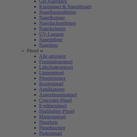
Gel Nagellack
Kunstnägel & Nageldesign
Nagelhautentferner
Nagelknipser
Nagellackentferner
Nagelscheren
UV-Lampen
Nagelpflege
Nagelsets
Pinsel
Alle anzeigen
Foundationpinsel
Lidschattenpinsel
Lippenpinsel
Pinselreiniger
Rougepinsel
Applikatoren
Augenbrauenpinsel
Concealer-Pinsel
Eyelinerpinsel
Highlighter-Pinsel
Maskenpinsel
Pinselsets
Pinseltaschen
Puderpinsel