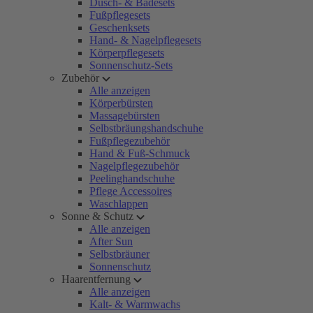
Dusch- & Badesets
Fußpflegesets
Geschenksets
Hand- & Nagelpflegesets
Körperpflegesets
Sonnenschutz-Sets
Zubehör
Alle anzeigen
Körperbürsten
Massagebürsten
Selbstbräungshandschuhe
Fußpflegezubehör
Hand & Fuß-Schmuck
Nagelpflegezubehör
Peelinghandschuhe
Pflege Accessoires
Waschlappen
Sonne & Schutz
Alle anzeigen
After Sun
Selbstbräuner
Sonnenschutz
Haarentfernung
Alle anzeigen
Kalt- & Warmwachs