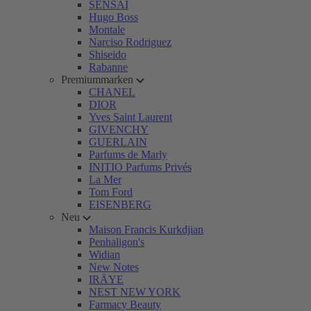
SENSAI
Hugo Boss
Montale
Narciso Rodriguez
Shiseido
Rabanne
Premiummarken
CHANEL
DIOR
Yves Saint Laurent
GIVENCHY
GUERLAIN
Parfums de Marly
INITIO Parfums Privés
La Mer
Tom Ford
EISENBERG
Neu
Maison Francis Kurkdjian
Penhaligon's
Widian
New Notes
IRÄYE
NEST NEW YORK
Farmacy Beauty