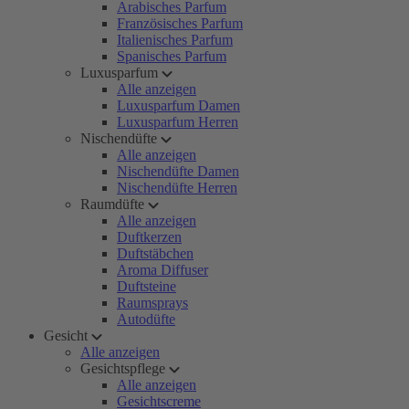
Arabisches Parfum
Französisches Parfum
Italienisches Parfum
Spanisches Parfum
Luxusparfum
Alle anzeigen
Luxusparfum Damen
Luxusparfum Herren
Nischendüfte
Alle anzeigen
Nischendüfte Damen
Nischendüfte Herren
Raumdüfte
Alle anzeigen
Duftkerzen
Duftstäbchen
Aroma Diffuser
Duftsteine
Raumsprays
Autodüfte
Gesicht
Alle anzeigen
Gesichtspflege
Alle anzeigen
Gesichtscreme