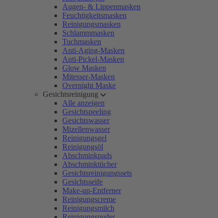
Augen- & Lippenmasken
Feuchtigkeitsmasken
Reinigungsmasken
Schlammmasken
Tuchmasken
Anti-Aging-Masken
Anti-Pickel-Masken
Glow Masken
Mitesser-Masken
Overnight Maske
Gesichtsreinigung
Alle anzeigen
Gesichtspeeling
Gesichtswasser
Mizellenwasser
Reinigungsgel
Reinigungsöl
Abschminkpads
Abschminktücher
Gesichtsreinigungssets
Gesichtsseife
Make-up-Entferner
Reinigungscreme
Reinigungsmilch
Reinigungspuder