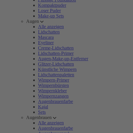
Kompaktpuder
Loser Puder
Make-up Sets
Augen
Alle anzeigen
Lidschatten
Mascara
Eyeliner
Creme-Lidschatten
Lidschatten-Primer
Augen-Make-up-Entferner
Glitzer-Lidschatten
Künstliche Wimpern
Lidschattenpaletten
Wimpern-Primer
Wimpernbürsten
Wimpernkleber
Wimpernzangen
Augenbrauenfarbe
Kajal
Sets
Augenbrauen
Alle anzeigen
Augenbrauenfarbe