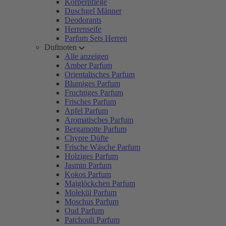
Körperpflege
Duschgel Männer
Deodorants
Herrenseife
Parfum Sets Herren
Duftnoten
Alle anzeigen
Amber Parfum
Orientalisches Parfum
Blumiges Parfum
Fruchtiges Parfum
Frisches Parfum
Apfel Parfum
Aromatisches Parfum
Bergamotte Parfum
Chypre Düfte
Frische Wäsche Parfum
Holziges Parfum
Jasmin Parfum
Kokos Parfum
Maiglöckchen Parfum
Molekül Parfum
Moschus Parfum
Oud Parfum
Patchouli Parfum