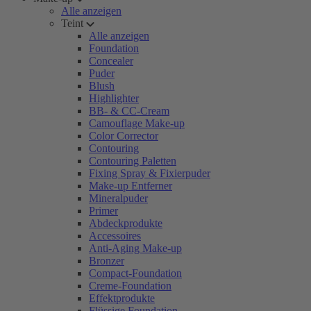
Alle anzeigen
Teint
Alle anzeigen
Foundation
Concealer
Puder
Blush
Highlighter
BB- & CC-Cream
Camouflage Make-up
Color Corrector
Contouring
Contouring Paletten
Fixing Spray & Fixierpuder
Make-up Entferner
Mineralpuder
Primer
Abdeckprodukte
Accessoires
Anti-Aging Make-up
Bronzer
Compact-Foundation
Creme-Foundation
Effektprodukte
Flüssige Foundation