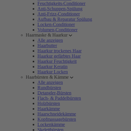
Feuchtigkeits-Conditioner
Anti-Schuppen-Spülung
Anti-Frizz-Conditioner
Aufbau & Reparatur Spülung
Locken-Conditioner
Volumen-Conditioner
Haarmaske & Haarkur
Alle anzeigen
Haarbutter
Haarkur trockenes Haar
Haarkur gefärbtes Haar
Haarkur Feuchtigkeit
Haarkur Keratin
Haarkur Locken
Haarbürsten & Kämme
Alle anzeigen
Rundbürsten
Detangler-Bürsten
Flach- & Paddelbürsten
Holzbürsten
Haarkämme
Haarschneidekämme
Kopfmassagebürsten
Lockenkämme
Skelettbürsten