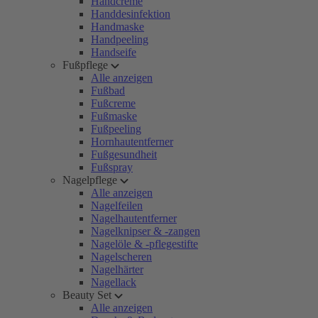
Handcreme
Handdesinfektion
Handmaske
Handpeeling
Handseife
Fußpflege
Alle anzeigen
Fußbad
Fußcreme
Fußmaske
Fußpeeling
Hornhautentferner
Fußgesundheit
Fußspray
Nagelpflege
Alle anzeigen
Nagelfeilen
Nagelhautentferner
Nagelknipser & -zangen
Nagelöle & -pflegestifte
Nagelscheren
Nagelhärter
Nagellack
Beauty Set
Alle anzeigen