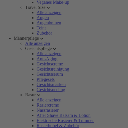
Veganes Make-up
Travel Size
Alle anzeigen
Augen
Augenbrauen
Teint
Zubehör
Männerpflege
Alle anzeigen
Gesichtspflege
Alle anzeigen
Anti-Aging
Gesichtscreme
Gesichtsreinigung
Gesichtsserum
Pflegesets
Gesichtsmasken
Gesichtspeeling
Rasur
Alle anzeigen
Rasiercreme
Nassrasierer
After Shave Balsam & Lotion
Elektrische Rasierer & Trimmer
Rasierhobel & Zubehör