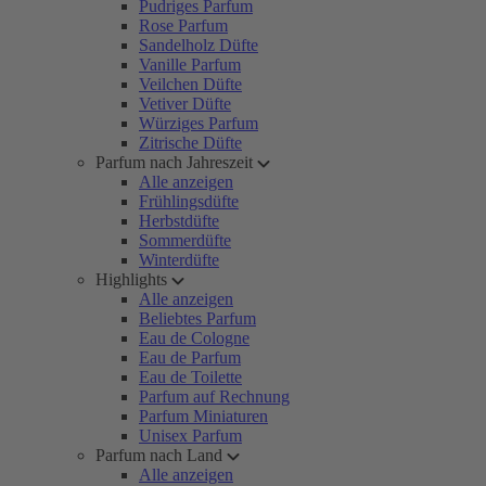
Pudriges Parfum
Rose Parfum
Sandelholz Düfte
Vanille Parfum
Veilchen Düfte
Vetiver Düfte
Würziges Parfum
Zitrische Düfte
Parfum nach Jahreszeit
Alle anzeigen
Frühlingsdüfte
Herbstdüfte
Sommerdüfte
Winterdüfte
Highlights
Alle anzeigen
Beliebtes Parfum
Eau de Cologne
Eau de Parfum
Eau de Toilette
Parfum auf Rechnung
Parfum Miniaturen
Unisex Parfum
Parfum nach Land
Alle anzeigen