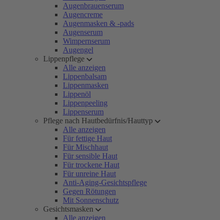
Augenbrauenserum
Augencreme
Augenmasken & -pads
Augenserum
Wimpernserum
Augengel
Lippenpflege
Alle anzeigen
Lippenbalsam
Lippenmasken
Lippenöl
Lippenpeeling
Lippenserum
Pflege nach Hautbedürfnis/Hauttyp
Alle anzeigen
Für fettige Haut
Für Mischhaut
Für sensible Haut
Für trockene Haut
Für unreine Haut
Anti-Aging-Gesichtspflege
Gegen Rötungen
Mit Sonnenschutz
Gesichtsmasken
Alle anzeigen