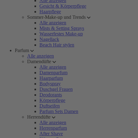
Alle anzeigen
Gesicht & Körperpflege
Haarpflege
Sommer-Make-up und Trends
Alle anzeigen
Mists & Setting Sprays
Wasserfestes Make-up
Nagellack
Beach Hair stylen
Parfum
Alle anzeigen
Damendüfte
Alle anzeigen
Damenparfum
Haarparfum
Bodyspray
Duschgel Frauen
Deodorants
Körperpflege
Duftseifen
Parfum Sets Damen
Herrendüfte
Alle anzeigen
Herrenparfum
After Shave