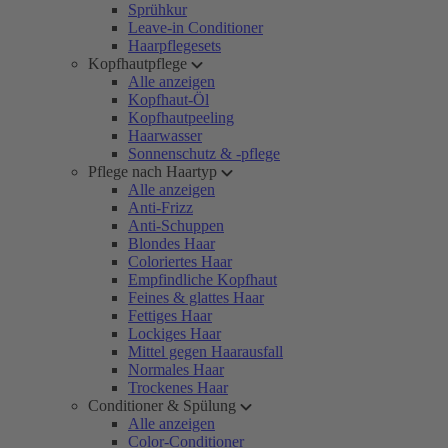
Sprühkur
Leave-in Conditioner
Haarpflegesets
Kopfhautpflege
Alle anzeigen
Kopfhaut-Öl
Kopfhautpeeling
Haarwasser
Sonnenschutz & -pflege
Pflege nach Haartyp
Alle anzeigen
Anti-Frizz
Anti-Schuppen
Blondes Haar
Coloriertes Haar
Empfindliche Kopfhaut
Feines & glattes Haar
Fettiges Haar
Lockiges Haar
Mittel gegen Haarausfall
Normales Haar
Trockenes Haar
Conditioner & Spülung
Alle anzeigen
Color-Conditioner