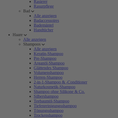
Rasierer
Rasurpflege
Bad
Alle anzeigen
Badaccessoires
Bademäntel
Handtücher
Haare
Alle anzeigen
Shampoos
Alle anzeigen
Keratin-Shampoo
Pre-Shampoo
Arganöl-Shampoo
Glättendes Shampoo
Volumenshampoo
Herren-Shampoo
2-in-1-Shampoo & -Conditioner
Naturkosmetik-Shampoo
Shampoo ohne Silikone & Co.
Silbershampoo
Teebaumöl-Shampoo
Tiefenreinigungsshampoo
Tönungsshampoo
Trockenshampoo