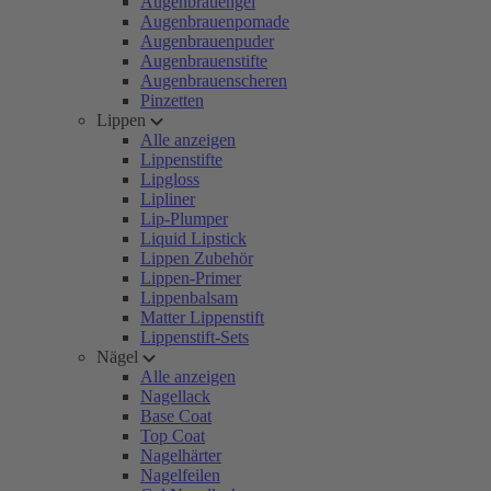
Augenbrauengel
Augenbrauenpomade
Augenbrauenpuder
Augenbrauenstifte
Augenbrauenscheren
Pinzetten
Lippen
Alle anzeigen
Lippenstifte
Lipgloss
Lipliner
Lip-Plumper
Liquid Lipstick
Lippen Zubehör
Lippen-Primer
Lippenbalsam
Matter Lippenstift
Lippenstift-Sets
Nägel
Alle anzeigen
Nagellack
Base Coat
Top Coat
Nagelhärter
Nagelfeilen