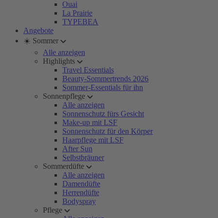
Ouai
La Prairie
TYPEBEA
Angebote
☀️ Sommer
Alle anzeigen
Highlights
Travel Essentials
Beauty-Sommertrends 2026
Sommer-Essentials für ihn
Sonnenpflege
Alle anzeigen
Sonnenschutz fürs Gesicht
Make-up mit LSF
Sonnenschutz für den Körper
Haarpflege mit LSF
After Sun
Selbstbräuner
Sommerdüfte
Alle anzeigen
Damendüfte
Herrendüfte
Bodyspray
Pflege