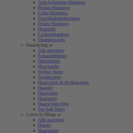
Anti-Schuppen-Shampoo
Repair-Shampoo
Color-Shampoo
Feuchtigkeitsshampoo
Festes Shampoo
Haarseife
Lockenshampoo
Shampoo-Sets
Haarstyling
Alle anzeigen
Schaumfestiger
Hitzeschutz
Haarwachs
Styling Spray
Ansatzspray
Haarcreme & Stylingcreme
Haargel
Haarpuder
Haarspray
Haarstyling-Sets
Sea Salt Spray
Leave-In Pflege
Alle anzeigen
Haaröl
Haarserum