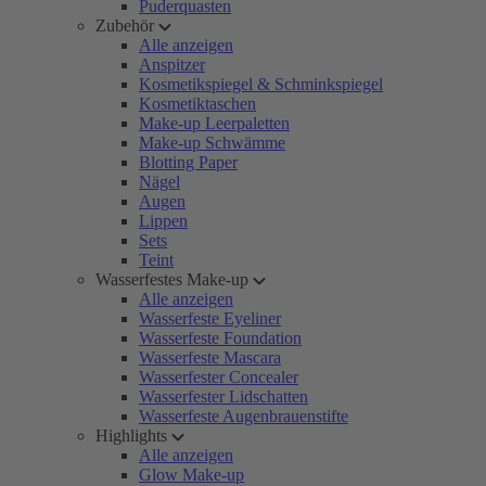
Puderquasten
Zubehör
Alle anzeigen
Anspitzer
Kosmetikspiegel & Schminkspiegel
Kosmetiktaschen
Make-up Leerpaletten
Make-up Schwämme
Blotting Paper
Nägel
Augen
Lippen
Sets
Teint
Wasserfestes Make-up
Alle anzeigen
Wasserfeste Eyeliner
Wasserfeste Foundation
Wasserfeste Mascara
Wasserfester Concealer
Wasserfester Lidschatten
Wasserfeste Augenbrauenstifte
Highlights
Alle anzeigen
Glow Make-up