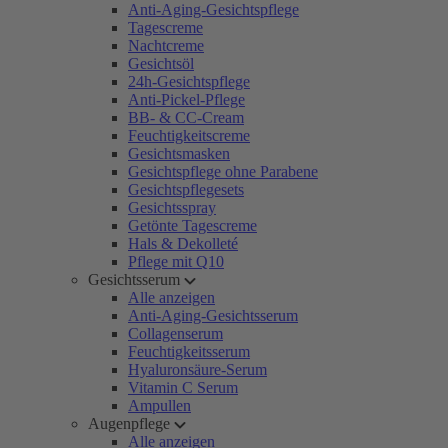
Anti-Aging-Gesichtspflege
Tagescreme
Nachtcreme
Gesichtsöl
24h-Gesichtspflege
Anti-Pickel-Pflege
BB- & CC-Cream
Feuchtigkeitscreme
Gesichtsmasken
Gesichtspflege ohne Parabene
Gesichtspflegesets
Gesichtsspray
Getönte Tagescreme
Hals & Dekolleté
Pflege mit Q10
Gesichtsserum
Alle anzeigen
Anti-Aging-Gesichtsserum
Collagenserum
Feuchtigkeitsserum
Hyaluronsäure-Serum
Vitamin C Serum
Ampullen
Augenpflege
Alle anzeigen