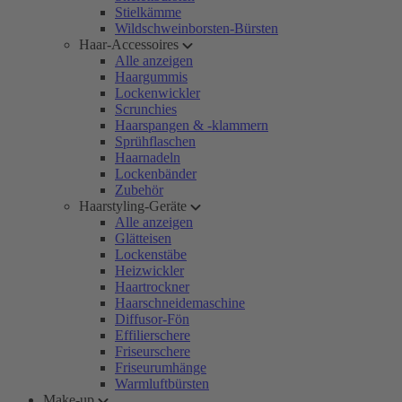
Stielkämme
Wildschweinborsten-Bürsten
Haar-Accessoires
Alle anzeigen
Haargummis
Lockenwickler
Scrunchies
Haarspangen & -klammern
Sprühflaschen
Haarnadeln
Lockenbänder
Zubehör
Haarstyling-Geräte
Alle anzeigen
Glätteisen
Lockenstäbe
Heizwickler
Haartrockner
Haarschneidemaschine
Diffusor-Fön
Effilierschere
Friseurschere
Friseurumhänge
Warmluftbürsten
Make-up