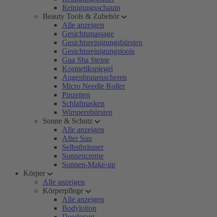
Reinigungsschaum
Beauty Tools & Zubehör
Alle anzeigen
Gesichtsmassage
Gesichtsreinigungsbürsten
Gesichtsreinigungstools
Gua Sha Steine
Kosmetikspiegel
Augenbrauenscheren
Micro Needle Roller
Pinzetten
Schlafmasken
Wimpernbürsten
Sonne & Schutz
Alle anzeigen
After Sun
Selbstbräuner
Sonnencreme
Sonnen-Make-up
Körper
Alle anzeigen
Körperpflege
Alle anzeigen
Bodylotion
Deodorant