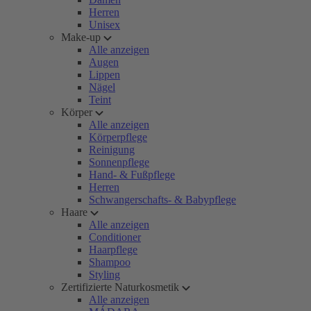
Herren
Unisex
Make-up
Alle anzeigen
Augen
Lippen
Nägel
Teint
Körper
Alle anzeigen
Körperpflege
Reinigung
Sonnenpflege
Hand- & Fußpflege
Herren
Schwangerschafts- & Babypflege
Haare
Alle anzeigen
Conditioner
Haarpflege
Shampoo
Styling
Zertifizierte Naturkosmetik
Alle anzeigen