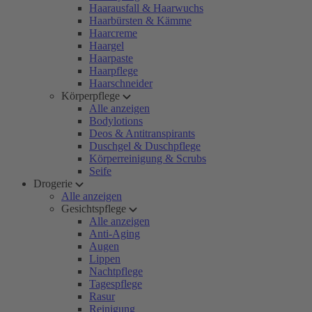
Haarausfall & Haarwuchs
Haarbürsten & Kämme
Haarcreme
Haargel
Haarpaste
Haarpflege
Haarschneider
Körperpflege
Alle anzeigen
Bodylotions
Deos & Antitranspirants
Duschgel & Duschpflege
Körperreinigung & Scrubs
Seife
Drogerie
Alle anzeigen
Gesichtspflege
Alle anzeigen
Anti-Aging
Augen
Lippen
Nachtpflege
Tagespflege
Rasur
Reinigung