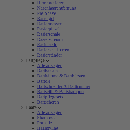
Herrenrasierer
Nasenhaarentfernung
Pre-Shave
Rasiergel
Rasiermesser
Rasierpinsel
Rasierschale
Rasierschaum
Rasierseife
Rasiersets Herren
Rasierständer
Bartpflege
Alle anzeigen
Bartbalsam
Bartkämme & Bartbürsten
Bartöle
Bartschneider & Barttrimmer
Bartseife & Bartshampoo
Bartpflegesets
Bartscheren
Haare
Alle anzeigen
Shampoo
Pomade
Haarstyling