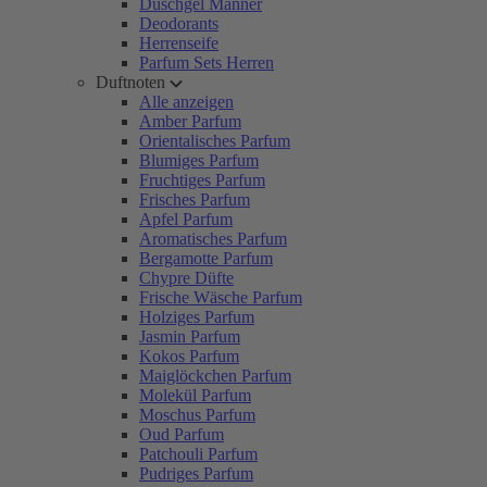
Duschgel Männer
Deodorants
Herrenseife
Parfum Sets Herren
Duftnoten
Alle anzeigen
Amber Parfum
Orientalisches Parfum
Blumiges Parfum
Fruchtiges Parfum
Frisches Parfum
Apfel Parfum
Aromatisches Parfum
Bergamotte Parfum
Chypre Düfte
Frische Wäsche Parfum
Holziges Parfum
Jasmin Parfum
Kokos Parfum
Maiglöckchen Parfum
Molekül Parfum
Moschus Parfum
Oud Parfum
Patchouli Parfum
Pudriges Parfum