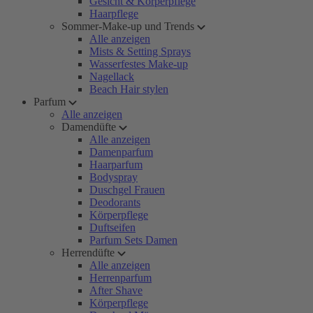
Gesicht & Körperpflege
Haarpflege
Sommer-Make-up und Trends
Alle anzeigen
Mists & Setting Sprays
Wasserfestes Make-up
Nagellack
Beach Hair stylen
Parfum
Alle anzeigen
Damendüfte
Alle anzeigen
Damenparfum
Haarparfum
Bodyspray
Duschgel Frauen
Deodorants
Körperpflege
Duftseifen
Parfum Sets Damen
Herrendüfte
Alle anzeigen
Herrenparfum
After Shave
Körperpflege