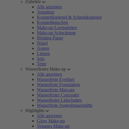
Zubehör
Alle anzeigen
Anspitzer
Kosmetikspiegel & Schminkspiegel
Kosmetiktaschen
Make-up Leerpaletten
Make-up Schwämme
Blotting Paper
Nägel
Augen
Lippen
Sets
Teint
Wasserfestes Make-up
Alle anzeigen
Wasserfeste Eyeliner
Wasserfeste Foundation
Wasserfeste Mascara
Wasserfester Concealer
Wasserfester Lidschatten
Wasserfeste Augenbrauenstifte
Highlights
Alle anzeigen
Glow Make-up
Veganes Make-up