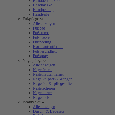
Handdesinfektion
Handmaske
Handpeeling
Handseife
Fußpflege
Alle anzeigen
Fußbad
Fußcreme
Fußmaske
Fußpeeling
Hornhautentferner
Fußgesundheit
Fußspray
Nagelpflege
Alle anzeigen
Nagelfeilen
Nagelhautentferner
Nagelknipser & -zangen
Nagelöle & -pflegestifte
Nagelscheren
Nagelhärter
Nagellack
Beauty Set
Alle anzeigen
Dusch- & Badesets