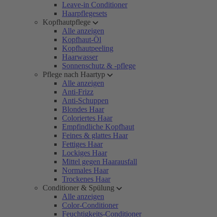
Leave-in Conditioner
Haarpflegesets
Kopfhautpflege
Alle anzeigen
Kopfhaut-Öl
Kopfhautpeeling
Haarwasser
Sonnenschutz & -pflege
Pflege nach Haartyp
Alle anzeigen
Anti-Frizz
Anti-Schuppen
Blondes Haar
Coloriertes Haar
Empfindliche Kopfhaut
Feines & glattes Haar
Fettiges Haar
Lockiges Haar
Mittel gegen Haarausfall
Normales Haar
Trockenes Haar
Conditioner & Spülung
Alle anzeigen
Color-Conditioner
Feuchtigkeits-Conditioner