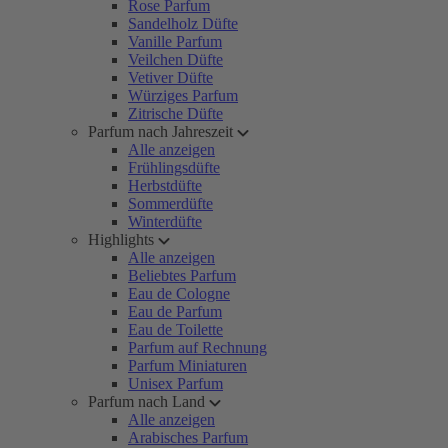
Rose Parfum
Sandelholz Düfte
Vanille Parfum
Veilchen Düfte
Vetiver Düfte
Würziges Parfum
Zitrische Düfte
Parfum nach Jahreszeit
Alle anzeigen
Frühlingsdüfte
Herbstdüfte
Sommerdüfte
Winterdüfte
Highlights
Alle anzeigen
Beliebtes Parfum
Eau de Cologne
Eau de Parfum
Eau de Toilette
Parfum auf Rechnung
Parfum Miniaturen
Unisex Parfum
Parfum nach Land
Alle anzeigen
Arabisches Parfum