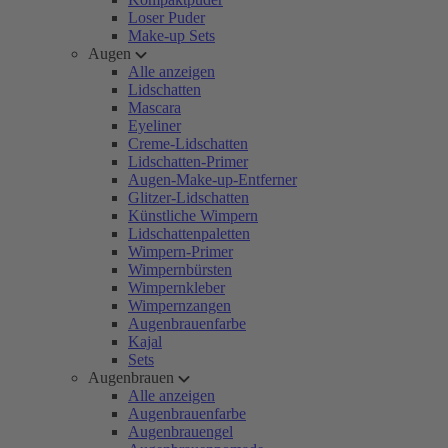
Loser Puder
Make-up Sets
Augen
Alle anzeigen
Lidschatten
Mascara
Eyeliner
Creme-Lidschatten
Lidschatten-Primer
Augen-Make-up-Entferner
Glitzer-Lidschatten
Künstliche Wimpern
Lidschattenpaletten
Wimpern-Primer
Wimpernbürsten
Wimpernkleber
Wimpernzangen
Augenbrauenfarbe
Kajal
Sets
Augenbrauen
Alle anzeigen
Augenbrauenfarbe
Augenbrauengel