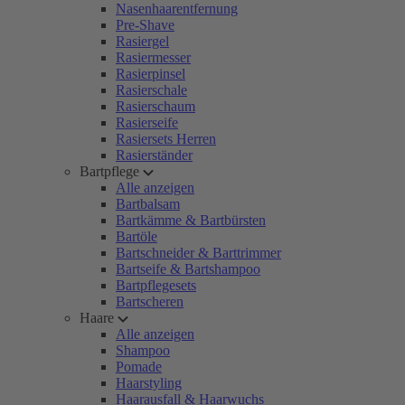
Nasenhaarentfernung
Pre-Shave
Rasiergel
Rasiermesser
Rasierpinsel
Rasierschale
Rasierschaum
Rasierseife
Rasiersets Herren
Rasierständer
Bartpflege
Alle anzeigen
Bartbalsam
Bartkämme & Bartbürsten
Bartöle
Bartschneider & Barttrimmer
Bartseife & Bartshampoo
Bartpflegesets
Bartscheren
Haare
Alle anzeigen
Shampoo
Pomade
Haarstyling
Haarausfall & Haarwuchs