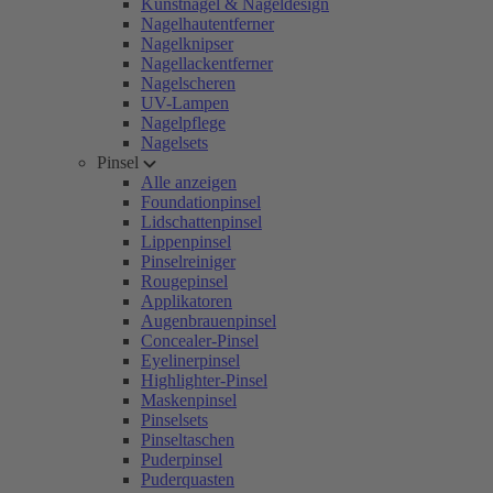
Kunstnägel & Nageldesign
Nagelhautentferner
Nagelknipser
Nagellackentferner
Nagelscheren
UV-Lampen
Nagelpflege
Nagelsets
Pinsel
Alle anzeigen
Foundationpinsel
Lidschattenpinsel
Lippenpinsel
Pinselreiniger
Rougepinsel
Applikatoren
Augenbrauenpinsel
Concealer-Pinsel
Eyelinerpinsel
Highlighter-Pinsel
Maskenpinsel
Pinselsets
Pinseltaschen
Puderpinsel
Puderquasten