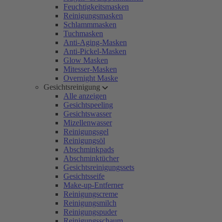
Feuchtigkeitsmasken
Reinigungsmasken
Schlammmasken
Tuchmasken
Anti-Aging-Masken
Anti-Pickel-Masken
Glow Masken
Mitesser-Masken
Overnight Maske
Gesichtsreinigung
Alle anzeigen
Gesichtspeeling
Gesichtswasser
Mizellenwasser
Reinigungsgel
Reinigungsöl
Abschminkpads
Abschminktücher
Gesichtsreinigungssets
Gesichtsseife
Make-up-Entferner
Reinigungscreme
Reinigungsmilch
Reinigungspuder
Reinigungsschaum