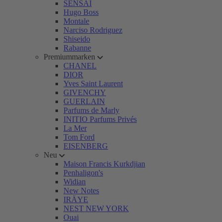
SENSAI
Hugo Boss
Montale
Narciso Rodriguez
Shiseido
Rabanne
Premiummarken
CHANEL
DIOR
Yves Saint Laurent
GIVENCHY
GUERLAIN
Parfums de Marly
INITIO Parfums Privés
La Mer
Tom Ford
EISENBERG
Neu
Maison Francis Kurkdjian
Penhaligon's
Widian
New Notes
IRÄYE
NEST NEW YORK
Ouai