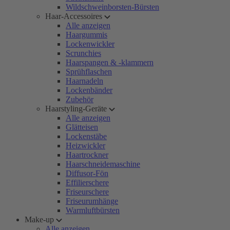
Wildschweinborsten-Bürsten
Haar-Accessoires
Alle anzeigen
Haargummis
Lockenwickler
Scrunchies
Haarspangen & -klammern
Sprühflaschen
Haarnadeln
Lockenbänder
Zubehör
Haarstyling-Geräte
Alle anzeigen
Glätteisen
Lockenstäbe
Heizwickler
Haartrockner
Haarschneidemaschine
Diffusor-Fön
Effilierschere
Friseurschere
Friseurumhänge
Warmluftbürsten
Make-up
Alle anzeigen