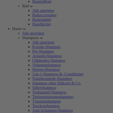
Rasurpflege
Bad
Alle anzeigen
Badaccessoires
Bademäntel
Handtücher
Haare
Alle anzeigen
Shampoos
Alle anzeigen
Keratin-Shampoo
Pre-Shampoo
Arganöl-Shampoo
Glättendes Shampoo
Volumenshampoo
Herren-Shampoo
2-in-1-Shampoo & -Conditioner
Naturkosmetik-Shampoo
Shampoo ohne Silikone & Co.
Silbershampoo
Teebaumöl-Shampoo
Tiefenreinigungsshampoo
Tönungsshampoo
Trockenshampoo
Anti-Schuppen-Shampoo