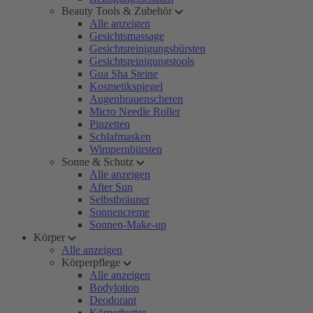
Beauty Tools & Zubehör
Alle anzeigen
Gesichtsmassage
Gesichtsreinigungsbürsten
Gesichtsreinigungstools
Gua Sha Steine
Kosmetikspiegel
Augenbrauenscheren
Micro Needle Roller
Pinzetten
Schlafmasken
Wimpernbürsten
Sonne & Schutz
Alle anzeigen
After Sun
Selbstbräuner
Sonnencreme
Sonnen-Make-up
Körper
Alle anzeigen
Körperpflege
Alle anzeigen
Bodylotion
Deodorant
Körperbutter