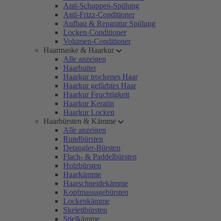
Anti-Schuppen-Spülung
Anti-Frizz-Conditioner
Aufbau & Reparatur Spülung
Locken-Conditioner
Volumen-Conditioner
Haarmaske & Haarkur
Alle anzeigen
Haarbutter
Haarkur trockenes Haar
Haarkur gefärbtes Haar
Haarkur Feuchtigkeit
Haarkur Keratin
Haarkur Locken
Haarbürsten & Kämme
Alle anzeigen
Rundbürsten
Detangler-Bürsten
Flach- & Paddelbürsten
Holzbürsten
Haarkämme
Haarschneidekämme
Kopfmassagebürsten
Lockenkämme
Skelettbürsten
Stielkämme