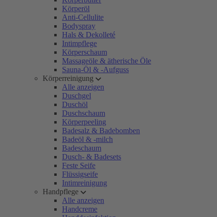
Körperöl
Anti-Cellulite
Bodyspray
Hals & Dekolleté
Intimpflege
Körperschaum
Massageöle & ätherische Öle
Sauna-Öl & -Aufguss
Körperreinigung
Alle anzeigen
Duschgel
Duschöl
Duschschaum
Körperpeeling
Badesalz & Badebomben
Badeöl & -milch
Badeschaum
Dusch- & Badesets
Feste Seife
Flüssigseife
Intimreinigung
Handpflege
Alle anzeigen
Handcreme