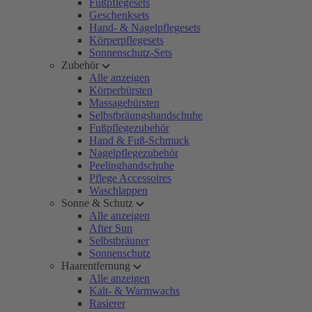
Fußpflegesets
Geschenksets
Hand- & Nagelpflegesets
Körperpflegesets
Sonnenschutz-Sets
Zubehör
Alle anzeigen
Körperbürsten
Massagebürsten
Selbstbräungshandschuhe
Fußpflegezubehör
Hand & Fuß-Schmuck
Nagelpflegezubehör
Peelinghandschuhe
Pflege Accessoires
Waschlappen
Sonne & Schutz
Alle anzeigen
After Sun
Selbstbräuner
Sonnenschutz
Haarentfernung
Alle anzeigen
Kalt- & Warmwachs
Rasierer