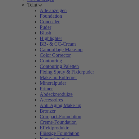
Teint
Alle anzeigen
Foundation
Concealer
Puder
Blush
Highlighter
BB- & CC-Cream
Camouflage Make-up
Color Corrector
Contouring
Contouring Paletten
Fixing Spray & Fixierpuder
Make-up Entferner
Mineralpuder
Primer
Abdeckprodukte
Accessoires
Anti-Aging Make-up
Bronzer
Compact-Foundation
Creme-Foundation
Effektprodukte
Flüssige Foundation
Kompaktpuder