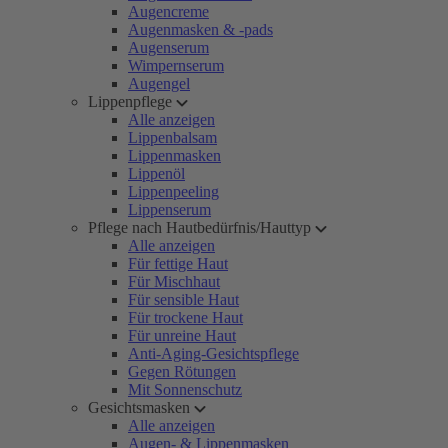
Augencreme
Augenmasken & -pads
Augenserum
Wimpernserum
Augengel
Lippenpflege
Alle anzeigen
Lippenbalsam
Lippenmasken
Lippenöl
Lippenpeeling
Lippenserum
Pflege nach Hautbedürfnis/Hauttyp
Alle anzeigen
Für fettige Haut
Für Mischhaut
Für sensible Haut
Für trockene Haut
Für unreine Haut
Anti-Aging-Gesichtspflege
Gegen Rötungen
Mit Sonnenschutz
Gesichtsmasken
Alle anzeigen
Augen- & Lippenmasken