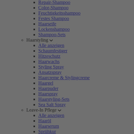
Repair-Shampoo
Color-Shampoo
Feuchtigkeitsshampoo
Festes Shampoo
Haarseife
Lockenshampoo
Shampoo-Sets
Haarstyling
Alle anzeigen
Schaumfestiger
Hitzeschutz
Haarwachs
Styling Spray
Ansatzspray
Haarcreme & Stylingcreme
Haargel
Haarpuder
Haarspray
Haarstyling-Sets
Sea Salt Spray
Leave-In Pflege
Alle anzeigen
Haaröl
Haarserum
Sprühkur