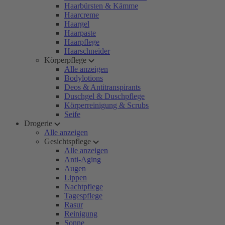
Haarbürsten & Kämme
Haarcreme
Haargel
Haarpaste
Haarpflege
Haarschneider
Körperpflege
Alle anzeigen
Bodylotions
Deos & Antitranspirants
Duschgel & Duschpflege
Körperreinigung & Scrubs
Seife
Drogerie
Alle anzeigen
Gesichtspflege
Alle anzeigen
Anti-Aging
Augen
Lippen
Nachtpflege
Tagespflege
Rasur
Reinigung
Sonne