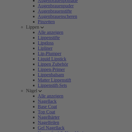
Augenbrauenpomade
Augenbrauenpuder
Augenbrauenstifte
Augenbrauenscheren
Pinzetten
Lippen
Alle anzeigen
Lippenstifte
Lipgloss
Lipliner
Lip-Plumper
Liquid Lipstick
Lippen Zubehör
Lippen-Primer
Lippenbalsam
Matter Lippenstift
Lippenstift-Sets
Nägel
Alle anzeigen
Nagellack
Base Coat
Top Coat
Nagelhärter
Nagelfeilen
Gel Nagellack