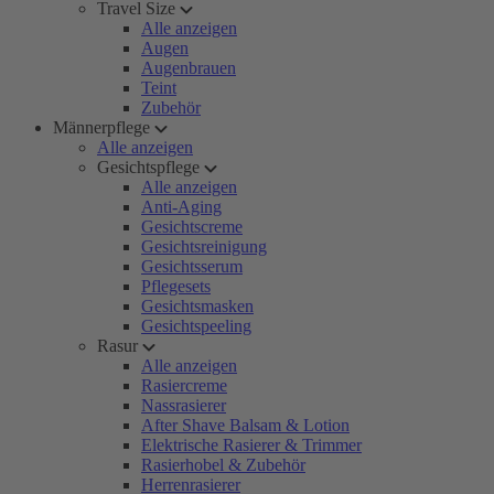
Travel Size
Alle anzeigen
Augen
Augenbrauen
Teint
Zubehör
Männerpflege
Alle anzeigen
Gesichtspflege
Alle anzeigen
Anti-Aging
Gesichtscreme
Gesichtsreinigung
Gesichtsserum
Pflegesets
Gesichtsmasken
Gesichtspeeling
Rasur
Alle anzeigen
Rasiercreme
Nassrasierer
After Shave Balsam & Lotion
Elektrische Rasierer & Trimmer
Rasierhobel & Zubehör
Herrenrasierer