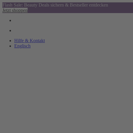
Flash Sale: Beauty Deals sichern & Bestseller entdecken
Jetzt shoppen
Hilfe & Kontakt
Englisch