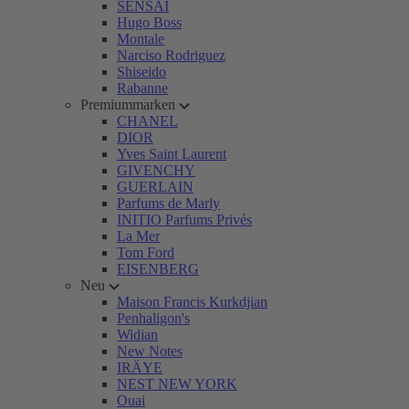
SENSAI
Hugo Boss
Montale
Narciso Rodriguez
Shiseido
Rabanne
Premiummarken
CHANEL
DIOR
Yves Saint Laurent
GIVENCHY
GUERLAIN
Parfums de Marly
INITIO Parfums Privés
La Mer
Tom Ford
EISENBERG
Neu
Maison Francis Kurkdjian
Penhaligon's
Widian
New Notes
IRÄYE
NEST NEW YORK
Ouai