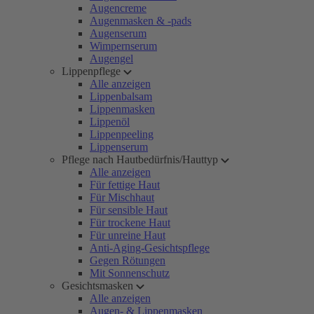
Augencreme
Augenmasken & -pads
Augenserum
Wimpernserum
Augengel
Lippenpflege
Alle anzeigen
Lippenbalsam
Lippenmasken
Lippenöl
Lippenpeeling
Lippenserum
Pflege nach Hautbedürfnis/Hauttyp
Alle anzeigen
Für fettige Haut
Für Mischhaut
Für sensible Haut
Für trockene Haut
Für unreine Haut
Anti-Aging-Gesichtspflege
Gegen Rötungen
Mit Sonnenschutz
Gesichtsmasken
Alle anzeigen
Augen- & Lippenmasken