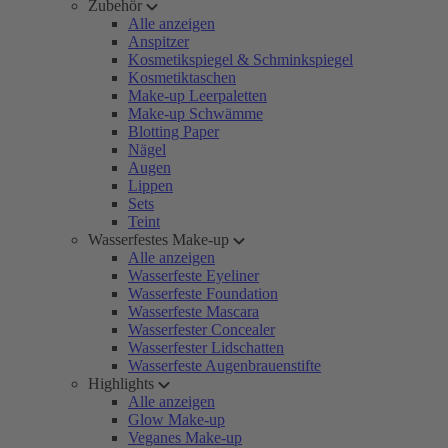
Zubehör
Alle anzeigen
Anspitzer
Kosmetikspiegel & Schminkspiegel
Kosmetiktaschen
Make-up Leerpaletten
Make-up Schwämme
Blotting Paper
Nägel
Augen
Lippen
Sets
Teint
Wasserfestes Make-up
Alle anzeigen
Wasserfeste Eyeliner
Wasserfeste Foundation
Wasserfeste Mascara
Wasserfester Concealer
Wasserfester Lidschatten
Wasserfeste Augenbrauenstifte
Highlights
Alle anzeigen
Glow Make-up
Veganes Make-up