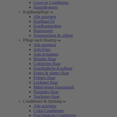
Leave-in Conditioner
Haarpflegesets
Kopfhautpflege
Alle anzeigen
Kopfhaut-Öl
Kopfhautpeeling
Haarwasser
Sonnenschutz & -pflege
Pflege nach Haartyp
Alle anzeigen
Anti-Frizz
Anti-Schuppen
Blondes Haar
Coloriertes Haar
Empfindliche Kopfhaut
Feines & glattes Haar
Fettiges Haar
Lockiges Haar
Mittel gegen Haarausfall
Normales Haar
Trockenes Haar
Conditioner & Spülung
Alle anzeigen
Color-Conditioner
Feuchtigkeits-Conditioner