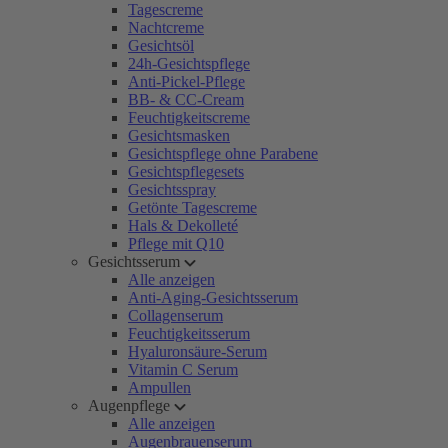
Tagescreme
Nachtcreme
Gesichtsöl
24h-Gesichtspflege
Anti-Pickel-Pflege
BB- & CC-Cream
Feuchtigkeitscreme
Gesichtsmasken
Gesichtspflege ohne Parabene
Gesichtspflegesets
Gesichtsspray
Getönte Tagescreme
Hals & Dekolleté
Pflege mit Q10
Gesichtsserum
Alle anzeigen
Anti-Aging-Gesichtsserum
Collagenserum
Feuchtigkeitsserum
Hyaluronsäure-Serum
Vitamin C Serum
Ampullen
Augenpflege
Alle anzeigen
Augenbrauenserum