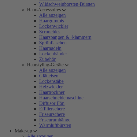
Wildschweinborsten-Bürsten
Haar-Accessoires
Alle anzeigen
Haargummis
Lockenwickler
Scrunchies
Haarspangen & -klammern
Sprühflaschen
Haarnadeln
Lockenbänder
Zubehör
Haarstyling-Geräte
Alle anzeigen
Glätteisen
Lockenstäbe
Heizwickler
Haartrockner
Haarschneidemaschine
Diffusor-Fön
Effilierschere
Friseurschere
Friseurumhänge
Warmluftbürsten
Make-up
Alle anzeigen