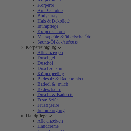
Körperöl
Anti-Cellulite
Bodyspray
Hals & Dekolleté
Intimpflege
Körperschaum
Massageöle & ätherische Öle
Sauna-Öl & -Aufguss
Körperreinigung
Alle anzeigen
Duschgel
Duschöl
Duschschaum
Körperpeeling
Badesalz & Badebomben
Badeöl & -milch
Badeschaum
Dusch- & Badesets
Feste Seife
Flüssigseife
Intimreinigung
Handpflege
Alle anzeigen
Handcreme