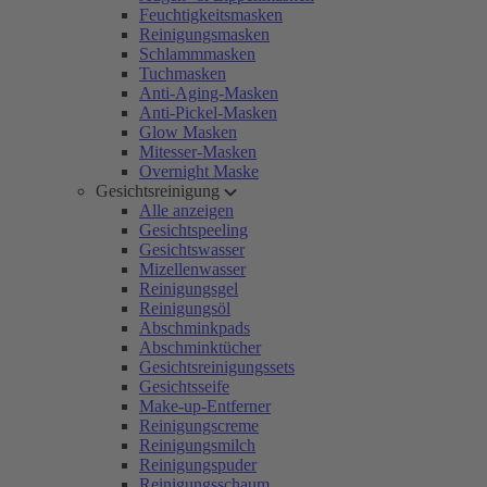
Feuchtigkeitsmasken
Reinigungsmasken
Schlammmasken
Tuchmasken
Anti-Aging-Masken
Anti-Pickel-Masken
Glow Masken
Mitesser-Masken
Overnight Maske
Gesichtsreinigung
Alle anzeigen
Gesichtspeeling
Gesichtswasser
Mizellenwasser
Reinigungsgel
Reinigungsöl
Abschminkpads
Abschminktücher
Gesichtsreinigungssets
Gesichtsseife
Make-up-Entferner
Reinigungscreme
Reinigungsmilch
Reinigungspuder
Reinigungsschaum