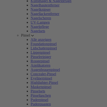
Kunstnägel & Nageldesign
Nagelhautentferner
Nagelknipser
Nagellackentferner
Nagelscheren
UV-Lampen
Nagelpflege
Nagelsets
Pinsel
Alle anzeigen
Foundationpinsel
Lidschattenpinsel
Lippenpinsel
Pinselreiniger
Rougepinsel
Applikatoren
Augenbrauenpinsel
Concealer-Pinsel
Eyelinerpinsel
Highlighter-Pinsel
Maskenpinsel
Pinselsets
Pinseltaschen
Puderpinsel
Puderquasten