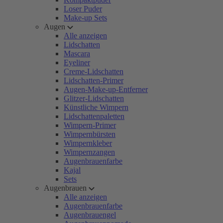
Loser Puder
Make-up Sets
Augen
Alle anzeigen
Lidschatten
Mascara
Eyeliner
Creme-Lidschatten
Lidschatten-Primer
Augen-Make-up-Entferner
Glitzer-Lidschatten
Künstliche Wimpern
Lidschattenpaletten
Wimpern-Primer
Wimpernbürsten
Wimpernkleber
Wimpernzangen
Augenbrauenfarbe
Kajal
Sets
Augenbrauen
Alle anzeigen
Augenbrauenfarbe
Augenbrauengel