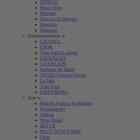
SENSAI
Hugo Boss
Montale
Narciso Rodriguez
Shiseido
Rabanne
Premiummarken
CHANEL
DIOR
Yves Saint Laurent
GIVENCHY
GUERLAIN
Parfums de Marly
INITIO Parfums Privés
La Mer
Tom Ford
EISENBERG
Neu
Maison Francis Kurkdjian
Penhaligon's
Widian
New Notes
IRÄYE
NEST NEW YORK
Ouai