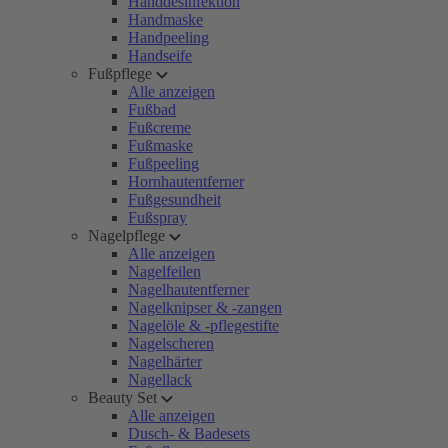
Handdesinfektion
Handmaske
Handpeeling
Handseife
Fußpflege
Alle anzeigen
Fußbad
Fußcreme
Fußmaske
Fußpeeling
Hornhautentferner
Fußgesundheit
Fußspray
Nagelpflege
Alle anzeigen
Nagelfeilen
Nagelhautentferner
Nagelknipser & -zangen
Nagelöle & -pflegestifte
Nagelscheren
Nagelhärter
Nagellack
Beauty Set
Alle anzeigen
Dusch- & Badesets