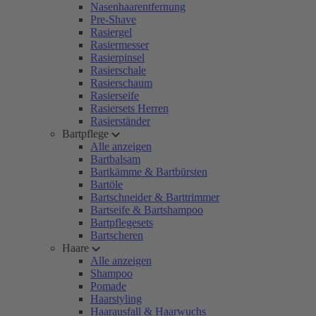
Nasenhaarentfernung
Pre-Shave
Rasiergel
Rasiermesser
Rasierpinsel
Rasierschale
Rasierschaum
Rasierseife
Rasiersets Herren
Rasierständer
Bartpflege
Alle anzeigen
Bartbalsam
Bartkämme & Bartbürsten
Bartöle
Bartschneider & Barttrimmer
Bartseife & Bartshampoo
Bartpflegesets
Bartscheren
Haare
Alle anzeigen
Shampoo
Pomade
Haarstyling
Haarausfall & Haarwuchs