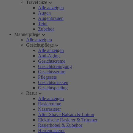
Travel Size
Alle anzeigen
Augen
Augenbrauen
Teint
Zubehör
Männerpflege
Alle anzeigen
Gesichtspflege
Alle anzeigen
Anti-Aging
Gesichtscreme
Gesichtsreinigung
Gesichtsserum
Pflegesets
Gesichtsmasken
Gesichtspeeling
Rasur
Alle anzeigen
Rasiercreme
Nassrasierer
After Shave Balsam & Lotion
Elektrische Rasierer & Trimmer
Rasierhobel & Zubehör
Herrenrasierer