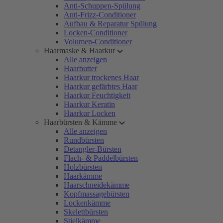
Anti-Schuppen-Spülung
Anti-Frizz-Conditioner
Aufbau & Reparatur Spülung
Locken-Conditioner
Volumen-Conditioner
Haarmaske & Haarkur
Alle anzeigen
Haarbutter
Haarkur trockenes Haar
Haarkur gefärbtes Haar
Haarkur Feuchtigkeit
Haarkur Keratin
Haarkur Locken
Haarbürsten & Kämme
Alle anzeigen
Rundbürsten
Detangler-Bürsten
Flach- & Paddelbürsten
Holzbürsten
Haarkämme
Haarschneidekämme
Kopfmassagebürsten
Lockenkämme
Skelettbürsten
Stielkämme