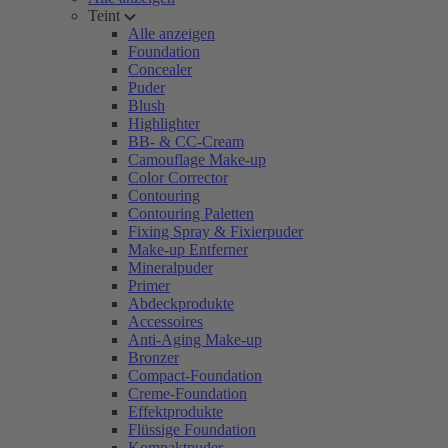
Teint
Alle anzeigen
Foundation
Concealer
Puder
Blush
Highlighter
BB- & CC-Cream
Camouflage Make-up
Color Corrector
Contouring
Contouring Paletten
Fixing Spray & Fixierpuder
Make-up Entferner
Mineralpuder
Primer
Abdeckprodukte
Accessoires
Anti-Aging Make-up
Bronzer
Compact-Foundation
Creme-Foundation
Effektprodukte
Flüssige Foundation
Kompaktpuder