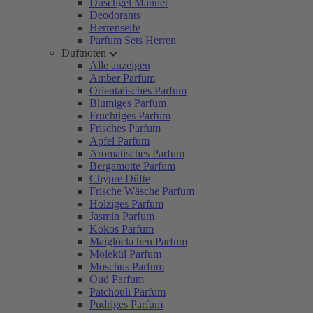
Duschgel Männer
Deodorants
Herrenseife
Parfum Sets Herren
Duftnoten
Alle anzeigen
Amber Parfum
Orientalisches Parfum
Blumiges Parfum
Fruchtiges Parfum
Frisches Parfum
Apfel Parfum
Aromatisches Parfum
Bergamotte Parfum
Chypre Düfte
Frische Wäsche Parfum
Holziges Parfum
Jasmin Parfum
Kokos Parfum
Maiglöckchen Parfum
Molekül Parfum
Moschus Parfum
Oud Parfum
Patchouli Parfum
Pudriges Parfum