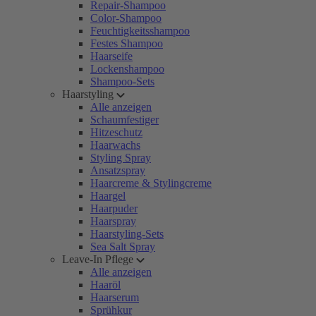
Repair-Shampoo
Color-Shampoo
Feuchtigkeitsshampoo
Festes Shampoo
Haarseife
Lockenshampoo
Shampoo-Sets
Haarstyling
Alle anzeigen
Schaumfestiger
Hitzeschutz
Haarwachs
Styling Spray
Ansatzspray
Haarcreme & Stylingcreme
Haargel
Haarpuder
Haarspray
Haarstyling-Sets
Sea Salt Spray
Leave-In Pflege
Alle anzeigen
Haaröl
Haarserum
Sprühkur