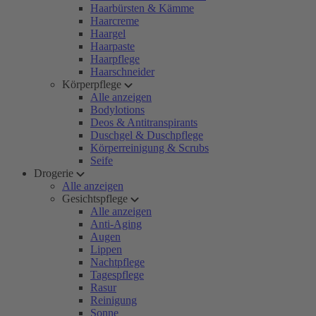
Haarbürsten & Kämme
Haarcreme
Haargel
Haarpaste
Haarpflege
Haarschneider
Körperpflege
Alle anzeigen
Bodylotions
Deos & Antitranspirants
Duschgel & Duschpflege
Körperreinigung & Scrubs
Seife
Drogerie
Alle anzeigen
Gesichtspflege
Alle anzeigen
Anti-Aging
Augen
Lippen
Nachtpflege
Tagespflege
Rasur
Reinigung
Sonne