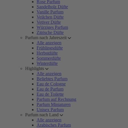
Rose Parfum
Sandelholz Düfte
Vanille Parfum
Veilchen Düfte
Vetiver Düfte
Würziges Parfum
Zitrische Düfte
Parfum nach Jahreszeit
Alle anzeigen
Frühlingsdüfte
Herbstdüfte
Sommerdüfte
Winterdüfte
Highlights
Alle anzeigen
Beliebtes Parfum
Eau de Cologne
Eau de Parfum
Eau de Toilette
Parfum auf Rechnung
Parfum Miniaturen
Unisex Parfum
Parfum nach Land
Alle anzeigen
Arabisches Parfum