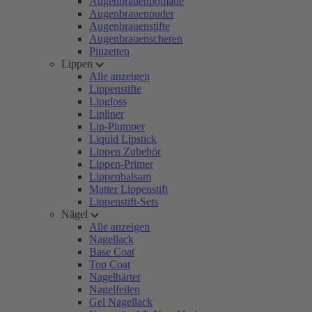
Augenbrauenpomade
Augenbrauenpuder
Augenbrauenstifte
Augenbrauenscheren
Pinzetten
Lippen
Alle anzeigen
Lippenstifte
Lipgloss
Lipliner
Lip-Plumper
Liquid Lipstick
Lippen Zubehör
Lippen-Primer
Lippenbalsam
Matter Lippenstift
Lippenstift-Sets
Nägel
Alle anzeigen
Nagellack
Base Coat
Top Coat
Nagelhärter
Nagelfeilen
Gel Nagellack