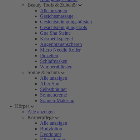
Beauty Tools & Zubehör
Alle anzeigen
Gesichtsmassage
Gesichtsreinigungsbürsten
Gesichtsreinigungstools
Gua Sha Steine
Kosmetikspiegel
Augenbrauenscheren
Micro Needle Roller
Pinzetten
Schlafmasken
Wimpernbürsten
Sonne & Schutz
Alle anzeigen
After Sun
Selbstbräuner
Sonnencreme
Sonnen-Make-up
Körper
Alle anzeigen
Körperpflege
Alle anzeigen
Bodylotion
Deodorant
Körperbutter