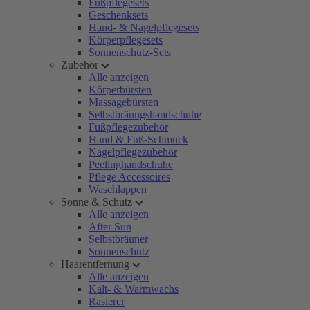
Fußpflegesets
Geschenksets
Hand- & Nagelpflegesets
Körperpflegesets
Sonnenschutz-Sets
Zubehör
Alle anzeigen
Körperbürsten
Massagebürsten
Selbstbräungshandschuhe
Fußpflegezubehör
Hand & Fuß-Schmuck
Nagelpflegezubehör
Peelinghandschuhe
Pflege Accessoires
Waschlappen
Sonne & Schutz
Alle anzeigen
After Sun
Selbstbräuner
Sonnenschutz
Haarentfernung
Alle anzeigen
Kalt- & Warmwachs
Rasierer