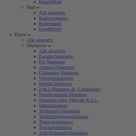
Rasurpflege
Bad
Alle anzeigen
Badaccessoires
Bademäntel
Handtücher
Haare
Alle anzeigen
Shampoos
Alle anzeigen
Keratin-Shampoo
Pre-Shampoo
Arganöl-Shampoo
Glättendes Shampoo
Volumenshampoo
Herren-Shampoo
2-in-1-Shampoo & -Conditioner
Naturkosmetik-Shampoo
Shampoo ohne Silikone & Co.
Silbershampoo
Teebaumöl-Shampoo
Tiefenreinigungsshampoo
Tönungsshampoo
Trockenshampoo
Anti-Schuppen-Shampoo