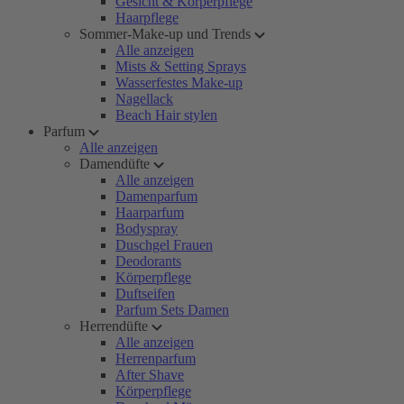
Gesicht & Körperpflege
Haarpflege
Sommer-Make-up und Trends
Alle anzeigen
Mists & Setting Sprays
Wasserfestes Make-up
Nagellack
Beach Hair stylen
Parfum
Alle anzeigen
Damendüfte
Alle anzeigen
Damenparfum
Haarparfum
Bodyspray
Duschgel Frauen
Deodorants
Körperpflege
Duftseifen
Parfum Sets Damen
Herrendüfte
Alle anzeigen
Herrenparfum
After Shave
Körperpflege