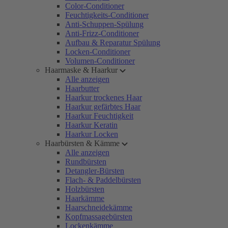
Color-Conditioner
Feuchtigkeits-Conditioner
Anti-Schuppen-Spülung
Anti-Frizz-Conditioner
Aufbau & Reparatur Spülung
Locken-Conditioner
Volumen-Conditioner
Haarmaske & Haarkur
Alle anzeigen
Haarbutter
Haarkur trockenes Haar
Haarkur gefärbtes Haar
Haarkur Feuchtigkeit
Haarkur Keratin
Haarkur Locken
Haarbürsten & Kämme
Alle anzeigen
Rundbürsten
Detangler-Bürsten
Flach- & Paddelbürsten
Holzbürsten
Haarkämme
Haarschneidekämme
Kopfmassagebürsten
Lockenkämme