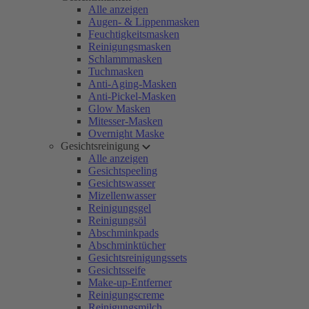
Alle anzeigen
Augen- & Lippenmasken
Feuchtigkeitsmasken
Reinigungsmasken
Schlammmasken
Tuchmasken
Anti-Aging-Masken
Anti-Pickel-Masken
Glow Masken
Mitesser-Masken
Overnight Maske
Gesichtsreinigung
Alle anzeigen
Gesichtspeeling
Gesichtswasser
Mizellenwasser
Reinigungsgel
Reinigungsöl
Abschminkpads
Abschminktücher
Gesichtsreinigungssets
Gesichtsseife
Make-up-Entferner
Reinigungscreme
Reinigungsmilch