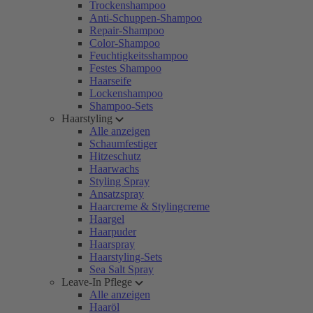
Trockenshampoo
Anti-Schuppen-Shampoo
Repair-Shampoo
Color-Shampoo
Feuchtigkeitsshampoo
Festes Shampoo
Haarseife
Lockenshampoo
Shampoo-Sets
Haarstyling
Alle anzeigen
Schaumfestiger
Hitzeschutz
Haarwachs
Styling Spray
Ansatzspray
Haarcreme & Stylingcreme
Haargel
Haarpuder
Haarspray
Haarstyling-Sets
Sea Salt Spray
Leave-In Pflege
Alle anzeigen
Haaröl