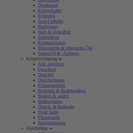
Deodorant
Körperbutter
Körperöl
Anti-Cellulite
Bodyspray
Hals & Dekolleté
Intimpflege
Körperschaum
Massageöle & ätherische Öle
Sauna-Öl & -Aufguss
Körperreinigung
Alle anzeigen
Duschgel
Duschöl
Duschschaum
Körperpeeling
Badesalz & Badebomben
Badeöl & -milch
Badeschaum
Dusch- & Badesets
Feste Seife
Flüssigseife
Intimreinigung
Handpflege