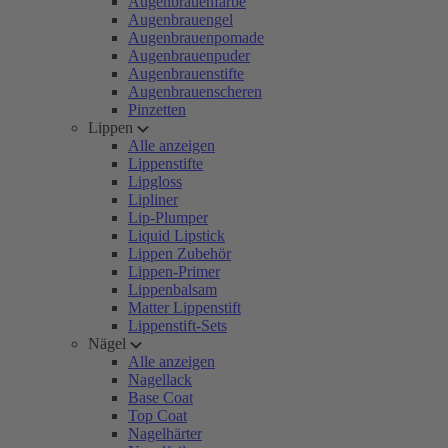
Augenbrauenfarbe
Augenbrauengel
Augenbrauenpomade
Augenbrauenpuder
Augenbrauenstifte
Augenbrauenscheren
Pinzetten
Lippen
Alle anzeigen
Lippenstifte
Lipgloss
Lipliner
Lip-Plumper
Liquid Lipstick
Lippen Zubehör
Lippen-Primer
Lippenbalsam
Matter Lippenstift
Lippenstift-Sets
Nägel
Alle anzeigen
Nagellack
Base Coat
Top Coat
Nagelhärter