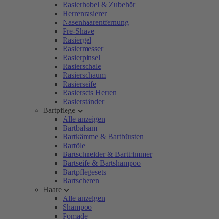
Rasierhobel & Zubehör
Herrenrasierer
Nasenhaarentfernung
Pre-Shave
Rasiergel
Rasiermesser
Rasierpinsel
Rasierschale
Rasierschaum
Rasierseife
Rasiersets Herren
Rasierständer
Bartpflege
Alle anzeigen
Bartbalsam
Bartkämme & Bartbürsten
Bartöle
Bartschneider & Barttrimmer
Bartseife & Bartshampoo
Bartpflegesets
Bartscheren
Haare
Alle anzeigen
Shampoo
Pomade