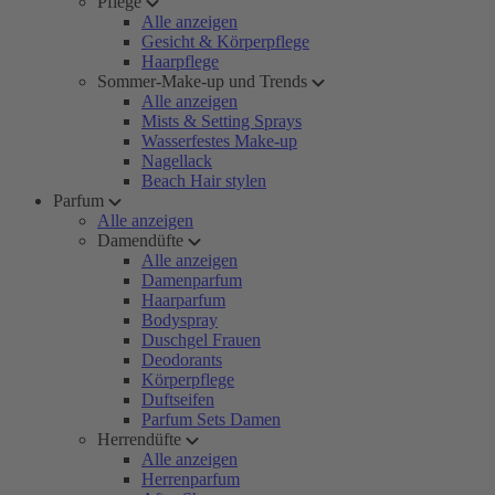
Pflege
Alle anzeigen
Gesicht & Körperpflege
Haarpflege
Sommer-Make-up und Trends
Alle anzeigen
Mists & Setting Sprays
Wasserfestes Make-up
Nagellack
Beach Hair stylen
Parfum
Alle anzeigen
Damendüfte
Alle anzeigen
Damenparfum
Haarparfum
Bodyspray
Duschgel Frauen
Deodorants
Körperpflege
Duftseifen
Parfum Sets Damen
Herrendüfte
Alle anzeigen
Herrenparfum