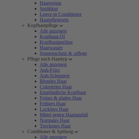
Haarserum
Sprühkur
Leave-in Conditioner
Haarpflegesets
Kopfhautpflege
Alle anzeigen
Kopfhaut-Öl
Kopfhautpeeling
Haarwasser
Sonnenschutz & -pflege
Pflege nach Haartyp
Alle anzeigen
Anti-Frizz
Anti-Schuppen
Blondes Haar
Coloriertes Haar
Empfindliche Kopfhaut
Feines & glattes Haar
Fettiges Haar
Lockiges Haar
Mittel gegen Haarausfall
Normales Haar
Trockenes Haar
Conditioner & Spülung
Alle anzeigen