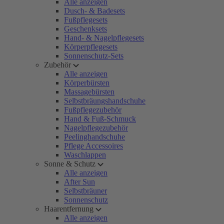
Alle anzeigen
Dusch- & Badesets
Fußpflegesets
Geschenksets
Hand- & Nagelpflegesets
Körperpflegesets
Sonnenschutz-Sets
Zubehör
Alle anzeigen
Körperbürsten
Massagebürsten
Selbstbräungshandschuhe
Fußpflegezubehör
Hand & Fuß-Schmuck
Nagelpflegezubehör
Peelinghandschuhe
Pflege Accessoires
Waschlappen
Sonne & Schutz
Alle anzeigen
After Sun
Selbstbräuner
Sonnenschutz
Haarentfernung
Alle anzeigen