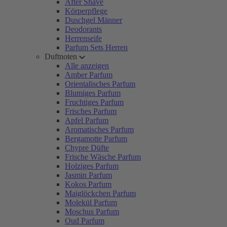
After Shave
Körperpflege
Duschgel Männer
Deodorants
Herrenseife
Parfum Sets Herren
Duftnoten
Alle anzeigen
Amber Parfum
Orientalisches Parfum
Blumiges Parfum
Fruchtiges Parfum
Frisches Parfum
Apfel Parfum
Aromatisches Parfum
Bergamotte Parfum
Chypre Düfte
Frische Wäsche Parfum
Holziges Parfum
Jasmin Parfum
Kokos Parfum
Maiglöckchen Parfum
Molekül Parfum
Moschus Parfum
Oud Parfum