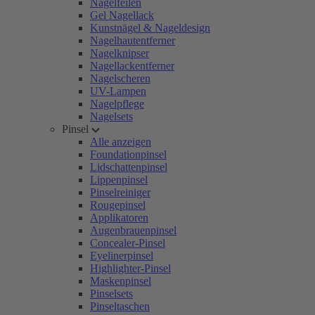
Nagelfeilen
Gel Nagellack
Kunstnägel & Nageldesign
Nagelhautentferner
Nagelknipser
Nagellackentferner
Nagelscheren
UV-Lampen
Nagelpflege
Nagelsets
Pinsel
Alle anzeigen
Foundationpinsel
Lidschattenpinsel
Lippenpinsel
Pinselreiniger
Rougepinsel
Applikatoren
Augenbrauenpinsel
Concealer-Pinsel
Eyelinerpinsel
Highlighter-Pinsel
Maskenpinsel
Pinselsets
Pinseltaschen