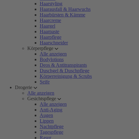
Haarstyling
Haarausfall & Haarwuchs
Haarbürsten & Kämme
Haarcreme
Haargel
Haarpaste
Haarpflege
Haarschneider
Körperpflege
Alle anzeigen
Bodylotions
Deos & Antitranspirants
Duschgel & Duschpflege
Körperreinigung & Scrubs
Seife
Drogerie
Alle anzeigen
Gesichtspflege
Alle anzeigen
Anti-Aging
Augen
Lippen
Nachtpflege
Tagespflege
Rasur