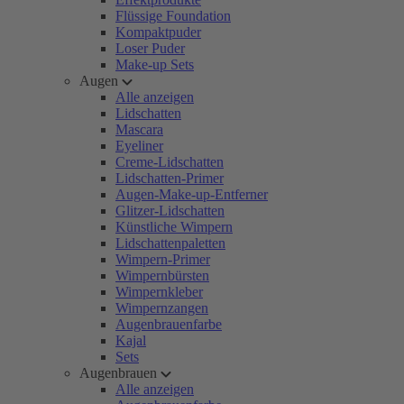
Flüssige Foundation
Kompaktpuder
Loser Puder
Make-up Sets
Augen
Alle anzeigen
Lidschatten
Mascara
Eyeliner
Creme-Lidschatten
Lidschatten-Primer
Augen-Make-up-Entferner
Glitzer-Lidschatten
Künstliche Wimpern
Lidschattenpaletten
Wimpern-Primer
Wimpernbürsten
Wimpernkleber
Wimpernzangen
Augenbrauenfarbe
Kajal
Sets
Augenbrauen
Alle anzeigen