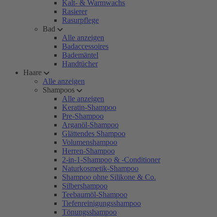
Kalt- & Warmwachs
Rasierer
Rasurpflege
Bad
Alle anzeigen
Badaccessoires
Bademäntel
Handtücher
Haare
Alle anzeigen
Shampoos
Alle anzeigen
Keratin-Shampoo
Pre-Shampoo
Arganöl-Shampoo
Glättendes Shampoo
Volumenshampoo
Herren-Shampoo
2-in-1-Shampoo & -Conditioner
Naturkosmetik-Shampoo
Shampoo ohne Silikone & Co.
Silbershampoo
Teebaumöl-Shampoo
Tiefenreinigungsshampoo
Tönungsshampoo