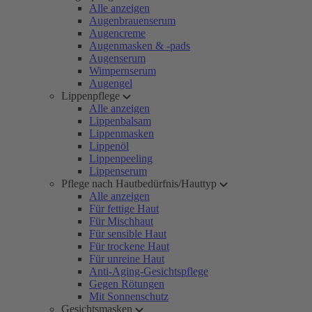
Alle anzeigen
Augenbrauenserum
Augencreme
Augenmasken & -pads
Augenserum
Wimpernserum
Augengel
Lippenpflege
Alle anzeigen
Lippenbalsam
Lippenmasken
Lippenöl
Lippenpeeling
Lippenserum
Pflege nach Hautbedürfnis/Hauttyp
Alle anzeigen
Für fettige Haut
Für Mischhaut
Für sensible Haut
Für trockene Haut
Für unreine Haut
Anti-Aging-Gesichtspflege
Gegen Rötungen
Mit Sonnenschutz
Gesichtsmasken