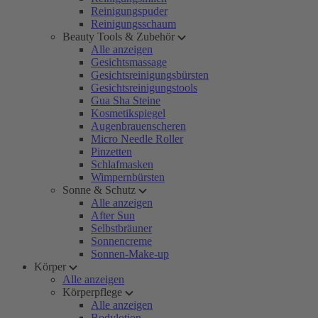
Reinigungspuder
Reinigungsschaum
Beauty Tools & Zubehör
Alle anzeigen
Gesichtsmassage
Gesichtsreinigungsbürsten
Gesichtsreinigungstools
Gua Sha Steine
Kosmetikspiegel
Augenbrauenscheren
Micro Needle Roller
Pinzetten
Schlafmasken
Wimpernbürsten
Sonne & Schutz
Alle anzeigen
After Sun
Selbstbräuner
Sonnencreme
Sonnen-Make-up
Körper
Alle anzeigen
Körperpflege
Alle anzeigen
Bodylotion