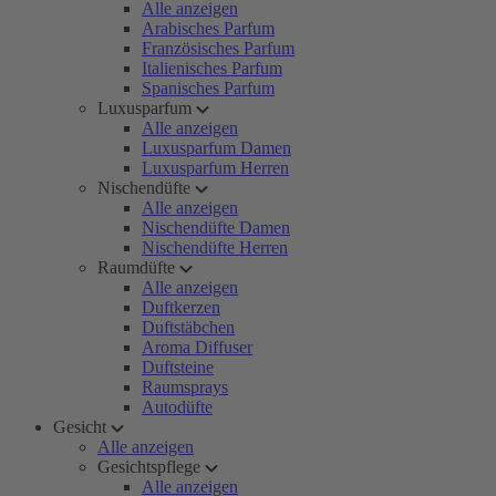
Alle anzeigen
Arabisches Parfum
Französisches Parfum
Italienisches Parfum
Spanisches Parfum
Luxusparfum
Alle anzeigen
Luxusparfum Damen
Luxusparfum Herren
Nischendüfte
Alle anzeigen
Nischendüfte Damen
Nischendüfte Herren
Raumdüfte
Alle anzeigen
Duftkerzen
Duftstäbchen
Aroma Diffuser
Duftsteine
Raumsprays
Autodüfte
Gesicht
Alle anzeigen
Gesichtspflege
Alle anzeigen