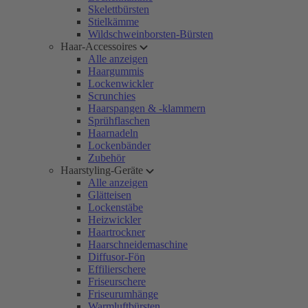
Skelettbürsten
Stielkämme
Wildschweinborsten-Bürsten
Haar-Accessoires
Alle anzeigen
Haargummis
Lockenwickler
Scrunchies
Haarspangen & -klammern
Sprühflaschen
Haarnadeln
Lockenbänder
Zubehör
Haarstyling-Geräte
Alle anzeigen
Glätteisen
Lockenstäbe
Heizwickler
Haartrockner
Haarschneidemaschine
Diffusor-Fön
Effilierschere
Friseurschere
Friseurumhänge
Warmluftbürsten