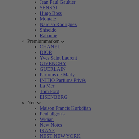
Jean Paul Gaultier
SENSAI
Hugo Boss
Montale
Narciso Rodriguez
Shiseido
Rabanne
Premiummarken
CHANEL
DIOR
Yves Saint Laurent
GIVENCHY
GUERLAIN
Parfums de Marly
INITIO Parfums Privés
La Mer
Tom Ford
EISENBERG
Neu
Maison Francis Kurkdjian
Penhaligon's
Widian
New Notes
IRÄYE
NEST NEW YORK