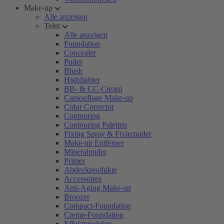
Make-up
Alle anzeigen
Teint
Alle anzeigen
Foundation
Concealer
Puder
Blush
Highlighter
BB- & CC-Cream
Camouflage Make-up
Color Corrector
Contouring
Contouring Paletten
Fixing Spray & Fixierpuder
Make-up Entferner
Mineralpuder
Primer
Abdeckprodukte
Accessoires
Anti-Aging Make-up
Bronzer
Compact-Foundation
Creme-Foundation
Effektprodukte