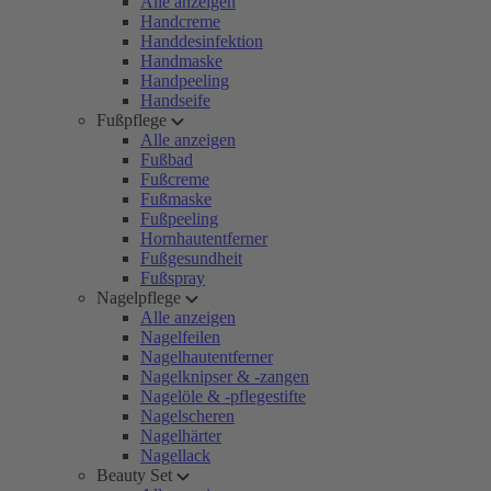
Alle anzeigen
Handcreme
Handdesinfektion
Handmaske
Handpeeling
Handseife
Fußpflege
Alle anzeigen
Fußbad
Fußcreme
Fußmaske
Fußpeeling
Hornhautentferner
Fußgesundheit
Fußspray
Nagelpflege
Alle anzeigen
Nagelfeilen
Nagelhautentferner
Nagelknipser & -zangen
Nagelöle & -pflegestifte
Nagelscheren
Nagelhärter
Nagellack
Beauty Set