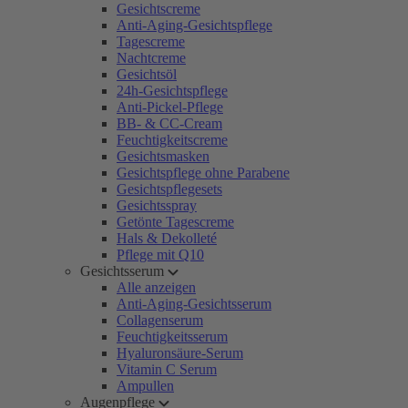
Gesichtscreme
Anti-Aging-Gesichtspflege
Tagescreme
Nachtcreme
Gesichtsöl
24h-Gesichtspflege
Anti-Pickel-Pflege
BB- & CC-Cream
Feuchtigkeitscreme
Gesichtsmasken
Gesichtspflege ohne Parabene
Gesichtspflegesets
Gesichtsspray
Getönte Tagescreme
Hals & Dekolleté
Pflege mit Q10
Gesichtsserum
Alle anzeigen
Anti-Aging-Gesichtsserum
Collagenserum
Feuchtigkeitsserum
Hyaluronsäure-Serum
Vitamin C Serum
Ampullen
Augenpflege