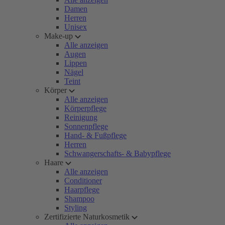
Damen
Herren
Unisex
Make-up
Alle anzeigen
Augen
Lippen
Nägel
Teint
Körper
Alle anzeigen
Körperpflege
Reinigung
Sonnenpflege
Hand- & Fußpflege
Herren
Schwangerschafts- & Babypflege
Haare
Alle anzeigen
Conditioner
Haarpflege
Shampoo
Styling
Zertifizierte Naturkosmetik