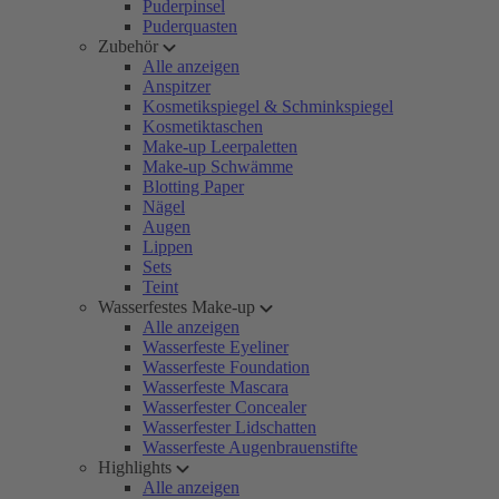
Puderpinsel
Puderquasten
Zubehör
Alle anzeigen
Anspitzer
Kosmetikspiegel & Schminkspiegel
Kosmetiktaschen
Make-up Leerpaletten
Make-up Schwämme
Blotting Paper
Nägel
Augen
Lippen
Sets
Teint
Wasserfestes Make-up
Alle anzeigen
Wasserfeste Eyeliner
Wasserfeste Foundation
Wasserfeste Mascara
Wasserfester Concealer
Wasserfester Lidschatten
Wasserfeste Augenbrauenstifte
Highlights
Alle anzeigen