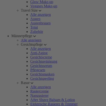
Glow Make-up
Veganes Make-up
Travel Size
Alle anzeigen
Augen
Augenbrauen
Teint
Zubehör
Männerpflege
Alle anzeigen
Gesichtspflege
Alle anzeigen
Anti-Aging
Gesichtscreme
Gesichtsreinigung
Gesichtsserum
Pflegesets
Gesichtsmasken
Gesichtspeeling
Rasur
Alle anzeigen
Rasiercreme
Nassrasierer
After Shave Balsam & Lotion
Elektrische Rasierer & Trimmer