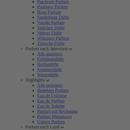
Patchouli Parfum
Pudriges Parfum
Rose Parfum
Sandelholz Düfte
Vanille Parfum
Veilchen Düfte
Vetiver Düfte
Würziges Parfum
Zitrische Düfte
Parfum nach Jahreszeit
Alle anzeigen
Frühlingsdüfte
Herbstdüfte
Sommerdüfte
Winterdüfte
Highlights
Alle anzeigen
Beliebtes Parfum
Eau de Cologne
Eau de Parfum
Eau de Toilette
Parfum auf Rechnung
Parfum Miniaturen
Unisex Parfum
Parfum nach Land