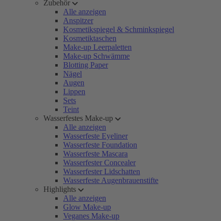
Zubehör
Alle anzeigen
Anspitzer
Kosmetikspiegel & Schminkspiegel
Kosmetiktaschen
Make-up Leerpaletten
Make-up Schwämme
Blotting Paper
Nägel
Augen
Lippen
Sets
Teint
Wasserfestes Make-up
Alle anzeigen
Wasserfeste Eyeliner
Wasserfeste Foundation
Wasserfeste Mascara
Wasserfester Concealer
Wasserfester Lidschatten
Wasserfeste Augenbrauenstifte
Highlights
Alle anzeigen
Glow Make-up
Veganes Make-up