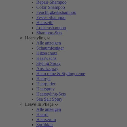
Repair-Shampoo
Color-Shampoo
Feuchtigkeitsshampoo
Festes Shampoo
Haarseife
Lockenshampoo
Shampoo-Sets
Haarstyling
Alle anzeigen
Schaumfestiger
Hitzeschutz
Haarwachs
Styling Spray
Ansatzspray
Haarcreme & Stylingcreme
Haargel
Haarpuder
Haarspray
Haarstyling-Sets
Sea Salt Spray
Leave-In Pflege
Alle anzeigen
Haaröl
Haarserum
Sprühkur