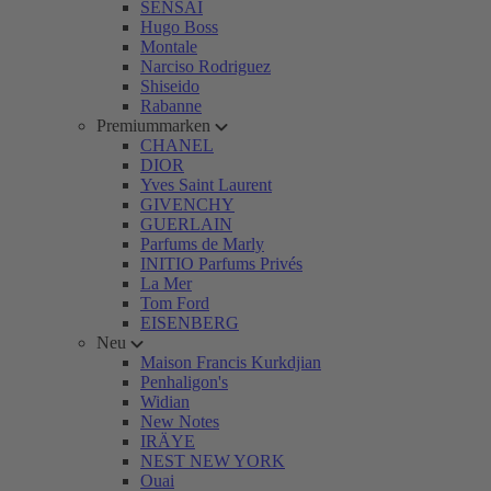
SENSAI
Hugo Boss
Montale
Narciso Rodriguez
Shiseido
Rabanne
Premiummarken
CHANEL
DIOR
Yves Saint Laurent
GIVENCHY
GUERLAIN
Parfums de Marly
INITIO Parfums Privés
La Mer
Tom Ford
EISENBERG
Neu
Maison Francis Kurkdjian
Penhaligon's
Widian
New Notes
IRÄYE
NEST NEW YORK
Ouai