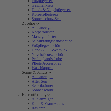
Fußpflegesets
Geschenksets
Hand- & Nagelpflegesets
Körperpflegesets
Sonnenschutz-Sets
Zubehör
Alle anzeigen
Körperbürsten
Massagebürsten
Selbstbräungshandschuhe
Fußpflegezubehör
Hand & Fuß-Schmuck
Nagelpflegezubehör
Peelinghandschuhe
Pflege Accessoires
Waschlappen
Sonne & Schutz
Alle anzeigen
After Sun
Selbstbräuner
Sonnenschutz
Haarentfernung
Alle anzeigen
Kalt- & Warmwachs
Rasierer