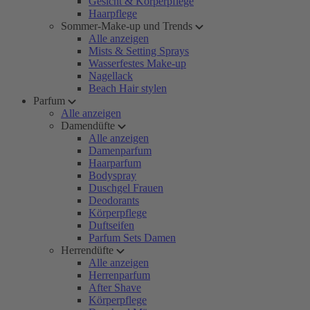
Gesicht & Körperpflege
Haarpflege
Sommer-Make-up und Trends
Alle anzeigen
Mists & Setting Sprays
Wasserfestes Make-up
Nagellack
Beach Hair stylen
Parfum
Alle anzeigen
Damendüfte
Alle anzeigen
Damenparfum
Haarparfum
Bodyspray
Duschgel Frauen
Deodorants
Körperpflege
Duftseifen
Parfum Sets Damen
Herrendüfte
Alle anzeigen
Herrenparfum
After Shave
Körperpflege