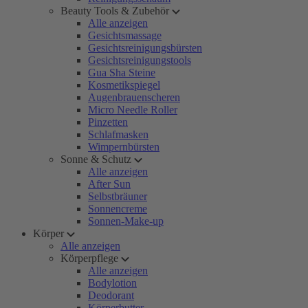
Beauty Tools & Zubehör
Alle anzeigen
Gesichtsmassage
Gesichtsreinigungsbürsten
Gesichtsreinigungstools
Gua Sha Steine
Kosmetikspiegel
Augenbrauenscheren
Micro Needle Roller
Pinzetten
Schlafmasken
Wimpernbürsten
Sonne & Schutz
Alle anzeigen
After Sun
Selbstbräuner
Sonnencreme
Sonnen-Make-up
Körper
Alle anzeigen
Körperpflege
Alle anzeigen
Bodylotion
Deodorant
Körperbutter