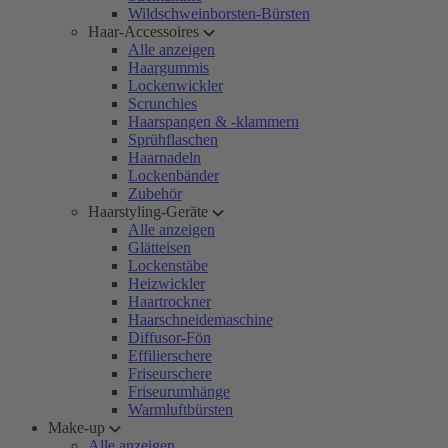
Wildschweinborsten-Bürsten
Haar-Accessoires
Alle anzeigen
Haargummis
Lockenwickler
Scrunchies
Haarspangen & -klammern
Sprühflaschen
Haarnadeln
Lockenbänder
Zubehör
Haarstyling-Geräte
Alle anzeigen
Glätteisen
Lockenstäbe
Heizwickler
Haartrockner
Haarschneidemaschine
Diffusor-Fön
Effilierschere
Friseurschere
Friseurumhänge
Warmluftbürsten
Make-up
Alle anzeigen