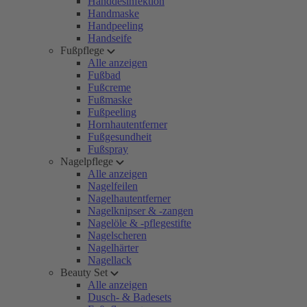
Handdesinfektion
Handmaske
Handpeeling
Handseife
Fußpflege
Alle anzeigen
Fußbad
Fußcreme
Fußmaske
Fußpeeling
Hornhautentferner
Fußgesundheit
Fußspray
Nagelpflege
Alle anzeigen
Nagelfeilen
Nagelhautentferner
Nagelknipser & -zangen
Nagelöle & -pflegestifte
Nagelscheren
Nagelhärter
Nagellack
Beauty Set
Alle anzeigen
Dusch- & Badesets