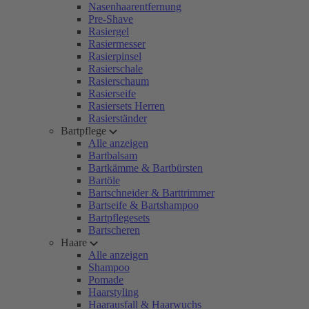
Nasenhaarentfernung
Pre-Shave
Rasiergel
Rasiermesser
Rasierpinsel
Rasierschale
Rasierschaum
Rasierseife
Rasiersets Herren
Rasierständer
Bartpflege
Alle anzeigen
Bartbalsam
Bartkämme & Bartbürsten
Bartöle
Bartschneider & Barttrimmer
Bartseife & Bartshampoo
Bartpflegesets
Bartscheren
Haare
Alle anzeigen
Shampoo
Pomade
Haarstyling
Haarausfall & Haarwuchs