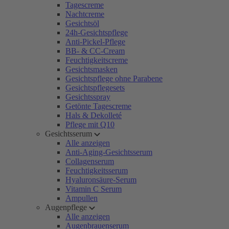
Tagescreme
Nachtcreme
Gesichtsöl
24h-Gesichtspflege
Anti-Pickel-Pflege
BB- & CC-Cream
Feuchtigkeitscreme
Gesichtsmasken
Gesichtspflege ohne Parabene
Gesichtspflegesets
Gesichtsspray
Getönte Tagescreme
Hals & Dekolleté
Pflege mit Q10
Gesichtsserum
Alle anzeigen
Anti-Aging-Gesichtsserum
Collagenserum
Feuchtigkeitsserum
Hyaluronsäure-Serum
Vitamin C Serum
Ampullen
Augenpflege
Alle anzeigen
Augenbrauenserum