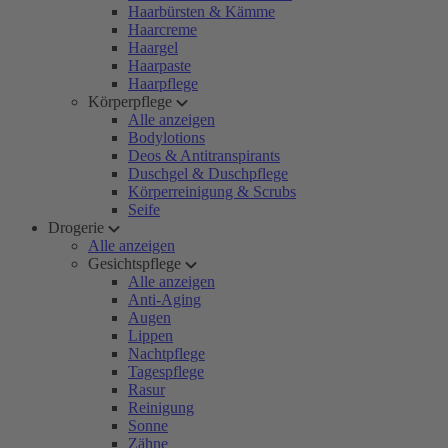
Haarbürsten & Kämme
Haarcreme
Haargel
Haarpaste
Haarpflege
Körperpflege
Alle anzeigen
Bodylotions
Deos & Antitranspirants
Duschgel & Duschpflege
Körperreinigung & Scrubs
Seife
Drogerie
Alle anzeigen
Gesichtspflege
Alle anzeigen
Anti-Aging
Augen
Lippen
Nachtpflege
Tagespflege
Rasur
Reinigung
Sonne
Zähne