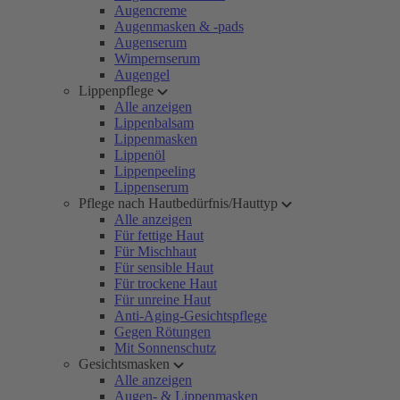
Augencreme
Augenmasken & -pads
Augenserum
Wimpernserum
Augengel
Lippenpflege
Alle anzeigen
Lippenbalsam
Lippenmasken
Lippenöl
Lippenpeeling
Lippenserum
Pflege nach Hautbedürfnis/Hauttyp
Alle anzeigen
Für fettige Haut
Für Mischhaut
Für sensible Haut
Für trockene Haut
Für unreine Haut
Anti-Aging-Gesichtspflege
Gegen Rötungen
Mit Sonnenschutz
Gesichtsmasken
Alle anzeigen
Augen- & Lippenmasken