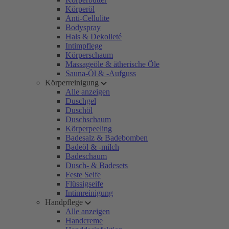
Körperöl
Anti-Cellulite
Bodyspray
Hals & Dekolleté
Intimpflege
Körperschaum
Massageöle & ätherische Öle
Sauna-Öl & -Aufguss
Körperreinigung
Alle anzeigen
Duschgel
Duschöl
Duschschaum
Körperpeeling
Badesalz & Badebomben
Badeöl & -milch
Badeschaum
Dusch- & Badesets
Feste Seife
Flüssigseife
Intimreinigung
Handpflege
Alle anzeigen
Handcreme