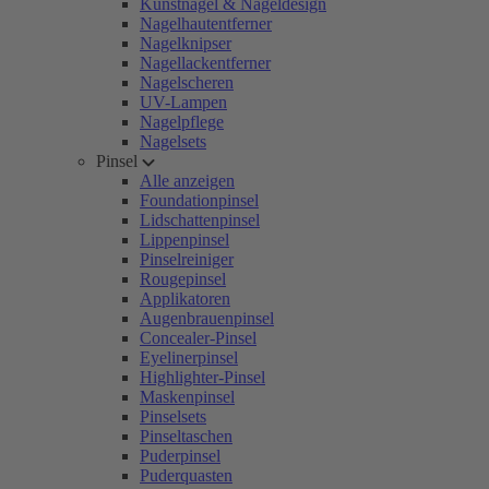
Kunstnägel & Nageldesign
Nagelhautentferner
Nagelknipser
Nagellackentferner
Nagelscheren
UV-Lampen
Nagelpflege
Nagelsets
Pinsel
Alle anzeigen
Foundationpinsel
Lidschattenpinsel
Lippenpinsel
Pinselreiniger
Rougepinsel
Applikatoren
Augenbrauenpinsel
Concealer-Pinsel
Eyelinerpinsel
Highlighter-Pinsel
Maskenpinsel
Pinselsets
Pinseltaschen
Puderpinsel
Puderquasten