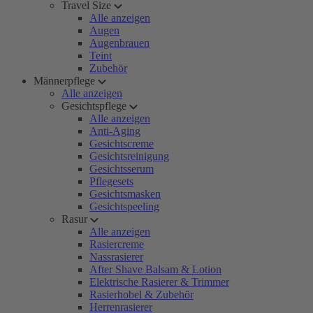
Travel Size
Alle anzeigen
Augen
Augenbrauen
Teint
Zubehör
Männerpflege
Alle anzeigen
Gesichtspflege
Alle anzeigen
Anti-Aging
Gesichtscreme
Gesichtsreinigung
Gesichtsserum
Pflegesets
Gesichtsmasken
Gesichtspeeling
Rasur
Alle anzeigen
Rasiercreme
Nassrasierer
After Shave Balsam & Lotion
Elektrische Rasierer & Trimmer
Rasierhobel & Zubehör
Herrenrasierer