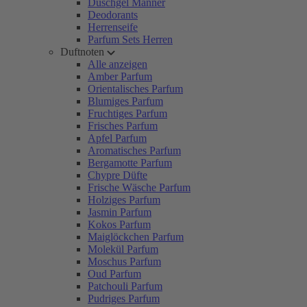
Duschgel Männer
Deodorants
Herrenseife
Parfum Sets Herren
Duftnoten
Alle anzeigen
Amber Parfum
Orientalisches Parfum
Blumiges Parfum
Fruchtiges Parfum
Frisches Parfum
Apfel Parfum
Aromatisches Parfum
Bergamotte Parfum
Chypre Düfte
Frische Wäsche Parfum
Holziges Parfum
Jasmin Parfum
Kokos Parfum
Maiglöckchen Parfum
Molekül Parfum
Moschus Parfum
Oud Parfum
Patchouli Parfum
Pudriges Parfum