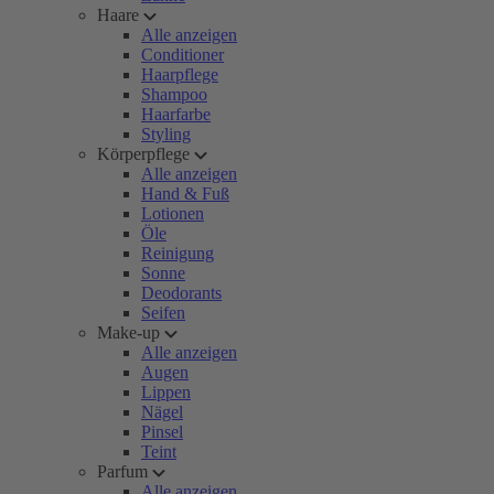
Haare
Alle anzeigen
Conditioner
Haarpflege
Shampoo
Haarfarbe
Styling
Körperpflege
Alle anzeigen
Hand & Fuß
Lotionen
Öle
Reinigung
Sonne
Deodorants
Seifen
Make-up
Alle anzeigen
Augen
Lippen
Nägel
Pinsel
Teint
Parfum
Alle anzeigen