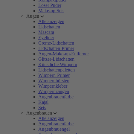
Loser Puder
Make-up Sets
Augen
Alle anzeigen
Lidschatten
Mascara
Eyeliner
Creme-Lidschatten
Lidschatten-Primer
Augen-Make-up-Entferner
Glitzer-Lidschatten
Künstliche Wimpern
Lidschattenpaletten
Wimpern-Primer
Wimpernbürsten
Wimpernkleber
Wimpernzangen
Augenbrauenfarbe
Kajal
Sets
Augenbrauen
Alle anzeigen
Augenbrauenfarbe
Augenbrauengel