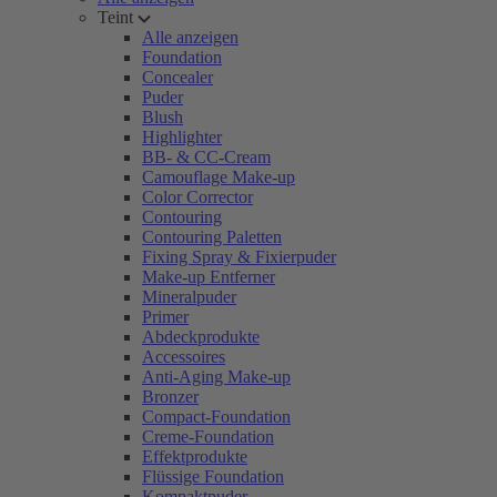
Teint
Alle anzeigen
Foundation
Concealer
Puder
Blush
Highlighter
BB- & CC-Cream
Camouflage Make-up
Color Corrector
Contouring
Contouring Paletten
Fixing Spray & Fixierpuder
Make-up Entferner
Mineralpuder
Primer
Abdeckprodukte
Accessoires
Anti-Aging Make-up
Bronzer
Compact-Foundation
Creme-Foundation
Effektprodukte
Flüssige Foundation
Kompaktpuder