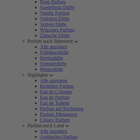
Rose Parfum
Sandelholz Düfte
Vanille Parfum
Veilchen Düfte
Vetiver Düfte
Würziges Parfum
Zitrische Düfte
Parfum nach Jahreszeit
Alle anzeigen
Frühlingsdüfte
Herbstdüfte
Sommerdüfte
Winterdüfte
Highlights
Alle anzeigen
Beliebtes Parfum
Eau de Cologne
Eau de Parfum
Eau de Toilette
Parfum auf Rechnung
Parfum Miniaturen
Unisex Parfum
Parfum nach Land
Alle anzeigen
Arabisches Parfum