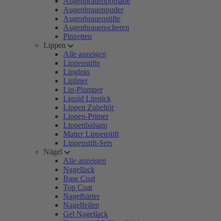
Augenbrauenpomade
Augenbrauenpuder
Augenbrauenstifte
Augenbrauenscheren
Pinzetten
Lippen
Alle anzeigen
Lippenstifte
Lipgloss
Lipliner
Lip-Plumper
Liquid Lipstick
Lippen Zubehör
Lippen-Primer
Lippenbalsam
Matter Lippenstift
Lippenstift-Sets
Nägel
Alle anzeigen
Nagellack
Base Coat
Top Coat
Nagelhärter
Nagelfeilen
Gel Nagellack