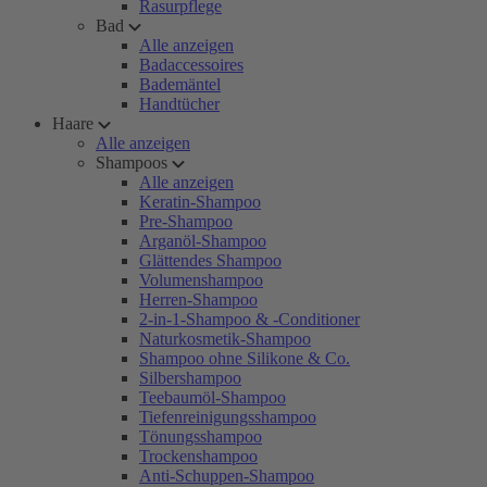
Rasurpflege
Bad
Alle anzeigen
Badaccessoires
Bademäntel
Handtücher
Haare
Alle anzeigen
Shampoos
Alle anzeigen
Keratin-Shampoo
Pre-Shampoo
Arganöl-Shampoo
Glättendes Shampoo
Volumenshampoo
Herren-Shampoo
2-in-1-Shampoo & -Conditioner
Naturkosmetik-Shampoo
Shampoo ohne Silikone & Co.
Silbershampoo
Teebaumöl-Shampoo
Tiefenreinigungsshampoo
Tönungsshampoo
Trockenshampoo
Anti-Schuppen-Shampoo