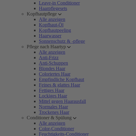
Leave-in Conditioner
Haarpflegesets
Kopfhautpflege
Alle anzeigen
Kopfhaut-Öl
Kopfhautpeeling
Haarwasser
Sonnenschutz & -pflege
Pflege nach Haartyp
Alle anzeigen
Anti-Frizz
Anti-Schuppen
Blondes Haar
Coloriertes Haar
Empfindliche Kopfhaut
Feines & glattes Haar
Fettiges Haar
Lockiges Haar
Mittel gegen Haarausfall
Normales Haar
Trockenes Haar
Conditioner & Spülung
Alle anzeigen
Color-Conditioner
Feuchtigkeits-Conditioner