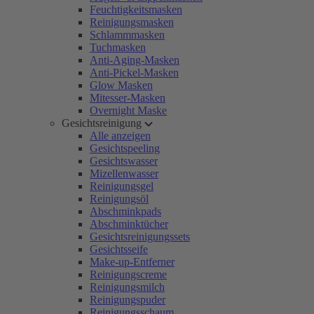
Feuchtigkeitsmasken
Reinigungsmasken
Schlammmasken
Tuchmasken
Anti-Aging-Masken
Anti-Pickel-Masken
Glow Masken
Mitesser-Masken
Overnight Maske
Gesichtsreinigung
Alle anzeigen
Gesichtspeeling
Gesichtswasser
Mizellenwasser
Reinigungsgel
Reinigungsöl
Abschminkpads
Abschminktücher
Gesichtsreinigungssets
Gesichtsseife
Make-up-Entferner
Reinigungscreme
Reinigungsmilch
Reinigungspuder
Reinigungsschaum