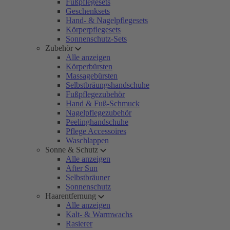
Fußpflegesets
Geschenksets
Hand- & Nagelpflegesets
Körperpflegesets
Sonnenschutz-Sets
Zubehör
Alle anzeigen
Körperbürsten
Massagebürsten
Selbstbräungshandschuhe
Fußpflegezubehör
Hand & Fuß-Schmuck
Nagelpflegezubehör
Peelinghandschuhe
Pflege Accessoires
Waschlappen
Sonne & Schutz
Alle anzeigen
After Sun
Selbstbräuner
Sonnenschutz
Haarentfernung
Alle anzeigen
Kalt- & Warmwachs
Rasierer