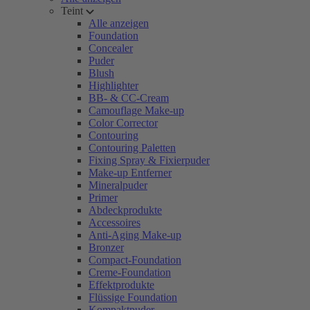
Teint
Alle anzeigen
Foundation
Concealer
Puder
Blush
Highlighter
BB- & CC-Cream
Camouflage Make-up
Color Corrector
Contouring
Contouring Paletten
Fixing Spray & Fixierpuder
Make-up Entferner
Mineralpuder
Primer
Abdeckprodukte
Accessoires
Anti-Aging Make-up
Bronzer
Compact-Foundation
Creme-Foundation
Effektprodukte
Flüssige Foundation
Kompaktpuder