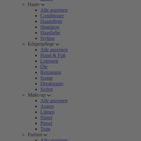
Haare
Alle anzeigen
Conditioner
Haarpflege
Shampoo
Haarfarbe
Styling
Körperpflege
Alle anzeigen
Hand & Fuß
Lotionen
Öle
Reinigung
Sonne
Deodorants
Seifen
Make-up
Alle anzeigen
Augen
Lippen
Nägel
Pinsel
Teint
Parfum
Alle anzeigen