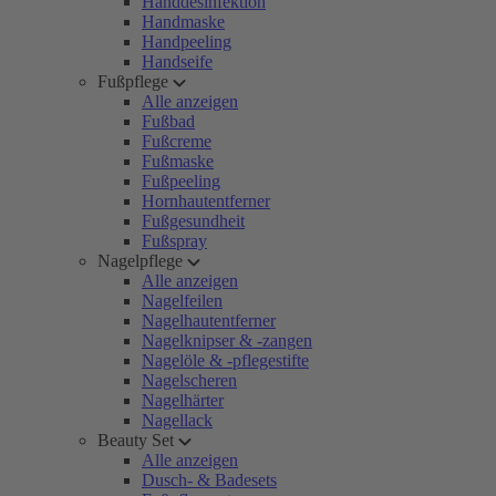
Handdesinfektion
Handmaske
Handpeeling
Handseife
Fußpflege
Alle anzeigen
Fußbad
Fußcreme
Fußmaske
Fußpeeling
Hornhautentferner
Fußgesundheit
Fußspray
Nagelpflege
Alle anzeigen
Nagelfeilen
Nagelhautentferner
Nagelknipser & -zangen
Nagelöle & -pflegestifte
Nagelscheren
Nagelhärter
Nagellack
Beauty Set
Alle anzeigen
Dusch- & Badesets