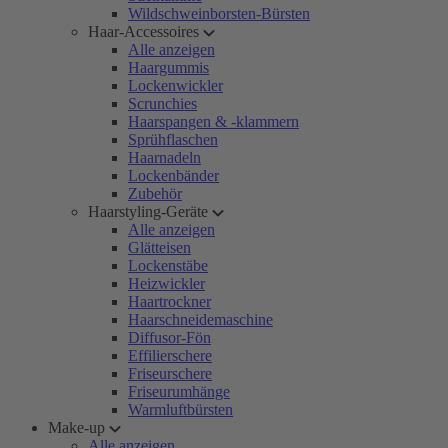
Wildschweinborsten-Bürsten
Haar-Accessoires
Alle anzeigen
Haargummis
Lockenwickler
Scrunchies
Haarspangen & -klammern
Sprühflaschen
Haarnadeln
Lockenbänder
Zubehör
Haarstyling-Geräte
Alle anzeigen
Glätteisen
Lockenstäbe
Heizwickler
Haartrockner
Haarschneidemaschine
Diffusor-Fön
Effilierschere
Friseurschere
Friseurumhänge
Warmluftbürsten
Make-up
Alle anzeigen