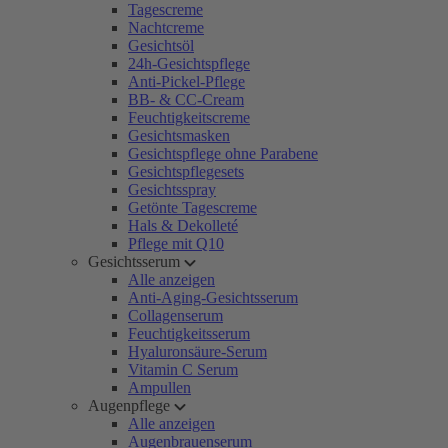
Tagescreme
Nachtcreme
Gesichtsöl
24h-Gesichtspflege
Anti-Pickel-Pflege
BB- & CC-Cream
Feuchtigkeitscreme
Gesichtsmasken
Gesichtspflege ohne Parabene
Gesichtspflegesets
Gesichtsspray
Getönte Tagescreme
Hals & Dekolleté
Pflege mit Q10
Gesichtsserum
Alle anzeigen
Anti-Aging-Gesichtsserum
Collagenserum
Feuchtigkeitsserum
Hyaluronsäure-Serum
Vitamin C Serum
Ampullen
Augenpflege
Alle anzeigen
Augenbrauenserum