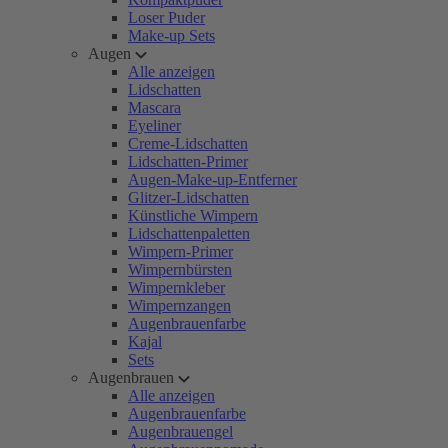
Loser Puder
Make-up Sets
Augen
Alle anzeigen
Lidschatten
Mascara
Eyeliner
Creme-Lidschatten
Lidschatten-Primer
Augen-Make-up-Entferner
Glitzer-Lidschatten
Künstliche Wimpern
Lidschattenpaletten
Wimpern-Primer
Wimpernbürsten
Wimpernkleber
Wimpernzangen
Augenbrauenfarbe
Kajal
Sets
Augenbrauen
Alle anzeigen
Augenbrauenfarbe
Augenbrauengel