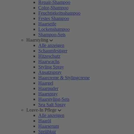
Repair-Shampoo
Color-Shampoo
Feuchtigkeitsshampoo
Festes Shampoo
Haarseife
Lockenshampoo
Shampoo-Sets
Haarstyling
Alle anzeigen
Schaumfestiger
Hitzeschutz
Haarwachs
Styling Spray
Ansatzspray
Haarcreme & Stylingcreme
Haargel
Haarpuder
Haarspray
Haarstyling-Sets
Sea Salt Spray
Leave-In Pflege
Alle anzeigen
Haaröl
Haarserum
Sprühkur