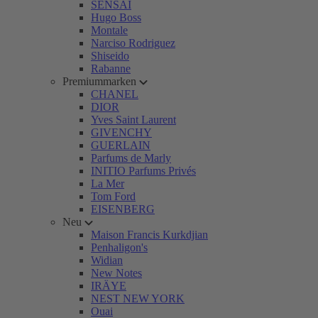
SENSAI
Hugo Boss
Montale
Narciso Rodriguez
Shiseido
Rabanne
Premiummarken
CHANEL
DIOR
Yves Saint Laurent
GIVENCHY
GUERLAIN
Parfums de Marly
INITIO Parfums Privés
La Mer
Tom Ford
EISENBERG
Neu
Maison Francis Kurkdjian
Penhaligon's
Widian
New Notes
IRÄYE
NEST NEW YORK
Ouai