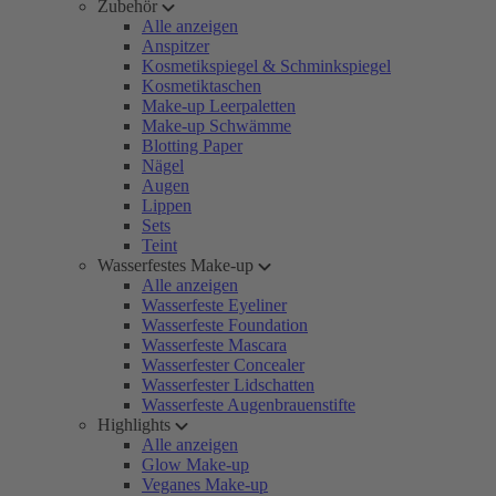
Zubehör
Alle anzeigen
Anspitzer
Kosmetikspiegel & Schminkspiegel
Kosmetiktaschen
Make-up Leerpaletten
Make-up Schwämme
Blotting Paper
Nägel
Augen
Lippen
Sets
Teint
Wasserfestes Make-up
Alle anzeigen
Wasserfeste Eyeliner
Wasserfeste Foundation
Wasserfeste Mascara
Wasserfester Concealer
Wasserfester Lidschatten
Wasserfeste Augenbrauenstifte
Highlights
Alle anzeigen
Glow Make-up
Veganes Make-up