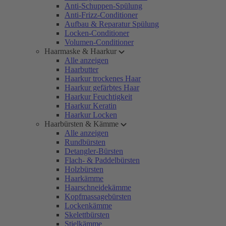
Anti-Schuppen-Spülung
Anti-Frizz-Conditioner
Aufbau & Reparatur Spülung
Locken-Conditioner
Volumen-Conditioner
Haarmaske & Haarkur
Alle anzeigen
Haarbutter
Haarkur trockenes Haar
Haarkur gefärbtes Haar
Haarkur Feuchtigkeit
Haarkur Keratin
Haarkur Locken
Haarbürsten & Kämme
Alle anzeigen
Rundbürsten
Detangler-Bürsten
Flach- & Paddelbürsten
Holzbürsten
Haarkämme
Haarschneidekämme
Kopfmassagebürsten
Lockenkämme
Skelettbürsten
Stielkämme