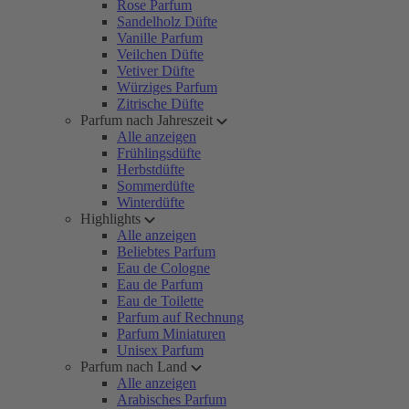
Rose Parfum
Sandelholz Düfte
Vanille Parfum
Veilchen Düfte
Vetiver Düfte
Würziges Parfum
Zitrische Düfte
Parfum nach Jahreszeit
Alle anzeigen
Frühlingsdüfte
Herbstdüfte
Sommerdüfte
Winterdüfte
Highlights
Alle anzeigen
Beliebtes Parfum
Eau de Cologne
Eau de Parfum
Eau de Toilette
Parfum auf Rechnung
Parfum Miniaturen
Unisex Parfum
Parfum nach Land
Alle anzeigen
Arabisches Parfum