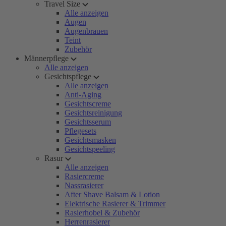
Travel Size
Alle anzeigen
Augen
Augenbrauen
Teint
Zubehör
Männerpflege
Alle anzeigen
Gesichtspflege
Alle anzeigen
Anti-Aging
Gesichtscreme
Gesichtsreinigung
Gesichtsserum
Pflegesets
Gesichtsmasken
Gesichtspeeling
Rasur
Alle anzeigen
Rasiercreme
Nassrasierer
After Shave Balsam & Lotion
Elektrische Rasierer & Trimmer
Rasierhobel & Zubehör
Herrenrasierer