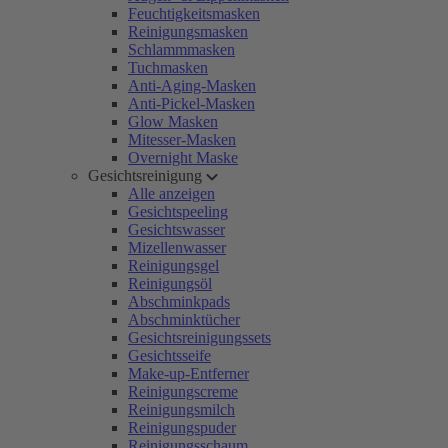
Feuchtigkeitsmasken
Reinigungsmasken
Schlammmasken
Tuchmasken
Anti-Aging-Masken
Anti-Pickel-Masken
Glow Masken
Mitesser-Masken
Overnight Maske
Gesichtsreinigung
Alle anzeigen
Gesichtspeeling
Gesichtswasser
Mizellenwasser
Reinigungsgel
Reinigungsöl
Abschminkpads
Abschminktücher
Gesichtsreinigungssets
Gesichtsseife
Make-up-Entferner
Reinigungscreme
Reinigungsmilch
Reinigungspuder
Reinigungsschaum