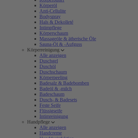
Körperöl
Anti-Cellulite
Bodyspray
Hals & Dekolleté
Intimpflege
Körperschaum
Massageöle & ätherische Öle
Sauna-Öl & -Aufguss
Körperreinigung
Alle anzeigen
Duschgel
Duschöl
Duschschaum
Körperpeeling
Badesalz & Badebomben
Badeöl & -milch
Badeschaum
Dusch- & Badesets
Feste Seife
Flüssigseife
Intimreinigung
Handpflege
Alle anzeigen
Handcreme