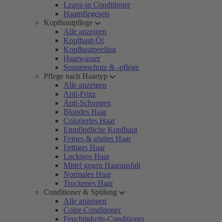
Leave-in Conditioner
Haarpflegesets
Kopfhautpflege
Alle anzeigen
Kopfhaut-Öl
Kopfhautpeeling
Haarwasser
Sonnenschutz & -pflege
Pflege nach Haartyp
Alle anzeigen
Anti-Frizz
Anti-Schuppen
Blondes Haar
Coloriertes Haar
Empfindliche Kopfhaut
Feines & glattes Haar
Fettiges Haar
Lockiges Haar
Mittel gegen Haarausfall
Normales Haar
Trockenes Haar
Conditioner & Spülung
Alle anzeigen
Color-Conditioner
Feuchtigkeits-Conditioner