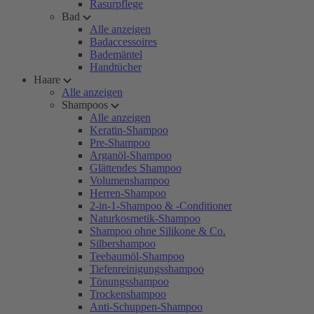
Rasurpflege
Bad
Alle anzeigen
Badaccessoires
Bademäntel
Handtücher
Haare
Alle anzeigen
Shampoos
Alle anzeigen
Keratin-Shampoo
Pre-Shampoo
Arganöl-Shampoo
Glättendes Shampoo
Volumenshampoo
Herren-Shampoo
2-in-1-Shampoo & -Conditioner
Naturkosmetik-Shampoo
Shampoo ohne Silikone & Co.
Silbershampoo
Teebaumöl-Shampoo
Tiefenreinigungsshampoo
Tönungsshampoo
Trockenshampoo
Anti-Schuppen-Shampoo