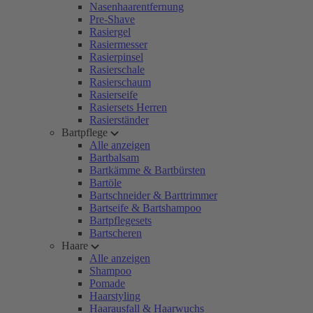
Nasenhaarentfernung
Pre-Shave
Rasiergel
Rasiermesser
Rasierpinsel
Rasierschale
Rasierschaum
Rasierseife
Rasiersets Herren
Rasierständer
Bartpflege
Alle anzeigen
Bartbalsam
Bartkämme & Bartbürsten
Bartöle
Bartschneider & Barttrimmer
Bartseife & Bartshampoo
Bartpflegesets
Bartscheren
Haare
Alle anzeigen
Shampoo
Pomade
Haarstyling
Haarausfall & Haarwuchs