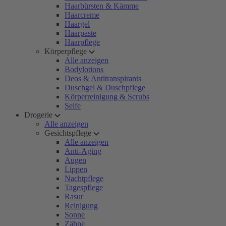
Haarbürsten & Kämme
Haarcreme
Haargel
Haarpaste
Haarpflege
Körperpflege
Alle anzeigen
Bodylotions
Deos & Antitranspirants
Duschgel & Duschpflege
Körperreinigung & Scrubs
Seife
Drogerie
Alle anzeigen
Gesichtspflege
Alle anzeigen
Anti-Aging
Augen
Lippen
Nachtpflege
Tagespflege
Rasur
Reinigung
Sonne
Zähne