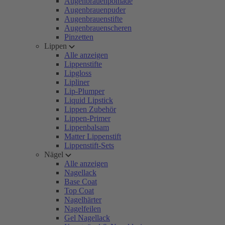
Augenbrauenpomade
Augenbrauenpuder
Augenbrauenstifte
Augenbrauenscheren
Pinzetten
Lippen
Alle anzeigen
Lippenstifte
Lipgloss
Lipliner
Lip-Plumper
Liquid Lipstick
Lippen Zubehör
Lippen-Primer
Lippenbalsam
Matter Lippenstift
Lippenstift-Sets
Nägel
Alle anzeigen
Nagellack
Base Coat
Top Coat
Nagelhärter
Nagelfeilen
Gel Nagellack