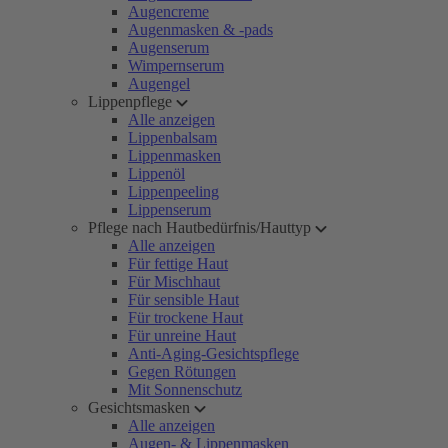
Augencreme
Augenmasken & -pads
Augenserum
Wimpernserum
Augengel
Lippenpflege
Alle anzeigen
Lippenbalsam
Lippenmasken
Lippenöl
Lippenpeeling
Lippenserum
Pflege nach Hautbedürfnis/Hauttyp
Alle anzeigen
Für fettige Haut
Für Mischhaut
Für sensible Haut
Für trockene Haut
Für unreine Haut
Anti-Aging-Gesichtspflege
Gegen Rötungen
Mit Sonnenschutz
Gesichtsmasken
Alle anzeigen
Augen- & Lippenmasken