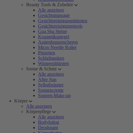
Beauty Tools & Zubehör
Alle anzeigen
Gesichtsmassage
Gesichtsreinigungsbürsten
Gesichtsreinigungstools
Gua Sha Steine
Kosmetikspiegel
Augenbrauenscheren
Micro Needle Roller
Pinzetten
Schlafmasken
Wimpernbürsten
Sonne & Schutz
Alle anzeigen
After Sun
Selbstbräuner
Sonnencreme
Sonnen-Make-up
Körper
Alle anzeigen
Körperpflege
Alle anzeigen
Bodylotion
Deodorant
Körperbutter