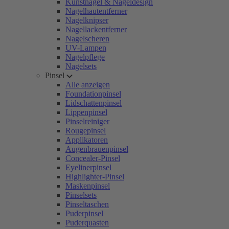
Kunstnägel & Nageldesign
Nagelhautentferner
Nagelknipser
Nagellackentferner
Nagelscheren
UV-Lampen
Nagelpflege
Nagelsets
Pinsel
Alle anzeigen
Foundationpinsel
Lidschattenpinsel
Lippenpinsel
Pinselreiniger
Rougepinsel
Applikatoren
Augenbrauenpinsel
Concealer-Pinsel
Eyelinerpinsel
Highlighter-Pinsel
Maskenpinsel
Pinselsets
Pinseltaschen
Puderpinsel
Puderquasten