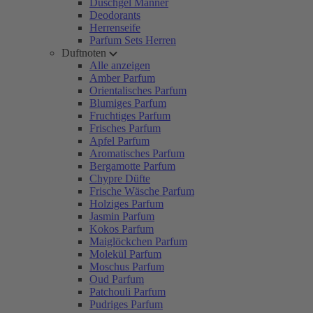
Duschgel Männer
Deodorants
Herrenseife
Parfum Sets Herren
Duftnoten
Alle anzeigen
Amber Parfum
Orientalisches Parfum
Blumiges Parfum
Fruchtiges Parfum
Frisches Parfum
Apfel Parfum
Aromatisches Parfum
Bergamotte Parfum
Chypre Düfte
Frische Wäsche Parfum
Holziges Parfum
Jasmin Parfum
Kokos Parfum
Maiglöckchen Parfum
Molekül Parfum
Moschus Parfum
Oud Parfum
Patchouli Parfum
Pudriges Parfum