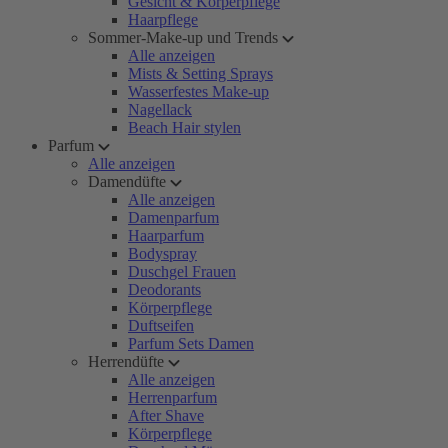
Gesicht & Körperpflege
Haarpflege
Sommer-Make-up und Trends
Alle anzeigen
Mists & Setting Sprays
Wasserfestes Make-up
Nagellack
Beach Hair stylen
Parfum
Alle anzeigen
Damendüfte
Alle anzeigen
Damenparfum
Haarparfum
Bodyspray
Duschgel Frauen
Deodorants
Körperpflege
Duftseifen
Parfum Sets Damen
Herrendüfte
Alle anzeigen
Herrenparfum
After Shave
Körperpflege