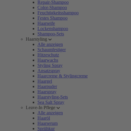
Repair-Shampoo
Color-Shampoo
Feuchtigkeitsshampoo
Festes Shampoo
Haarseife
Lockenshampoo
Shampoo-Sets
Haarstyling
Alle anzeigen
Schaumfestiger
Hitzeschutz
Haarwachs
Styling Spray
Ansatzspray
Haarcreme & Stylingcreme
Haargel
Haarpuder
Haarspray
Haarstyling-Sets
Sea Salt Spray
Leave-In Pflege
Alle anzeigen
Haaröl
Haarserum
Sprühkur