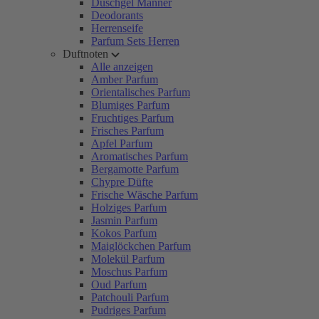
Duschgel Männer
Deodorants
Herrenseife
Parfum Sets Herren
Duftnoten
Alle anzeigen
Amber Parfum
Orientalisches Parfum
Blumiges Parfum
Fruchtiges Parfum
Frisches Parfum
Apfel Parfum
Aromatisches Parfum
Bergamotte Parfum
Chypre Düfte
Frische Wäsche Parfum
Holziges Parfum
Jasmin Parfum
Kokos Parfum
Maiglöckchen Parfum
Molekül Parfum
Moschus Parfum
Oud Parfum
Patchouli Parfum
Pudriges Parfum