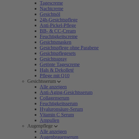
Tagescreme
Nachtcreme
Gesichtsöl
24h-Gesichtspflege
Anti-Pickel-Pflege
BB- & CC-Cream
Feuchtigkeitscreme
Gesichtsmasken
Gesichtspflege ohne Parabene
Gesichtspflegesets
Gesichtsspray
Getönte Tagescreme
Hals & Dekolleté
Pflege mit Q10
Gesichtsserum
Alle anzeigen
Anti-Aging-Gesichtsserum
Collagenserum
Feuchtigkeitsserum
Hyaluronsäure-Serum
Vitamin C Serum
Ampullen
Augenpflege
Alle anzeigen
Augenbrauenserum