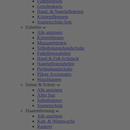
Fußpflegesets
Geschenksets
Hand- & Nagelpflegesets
Körperpflegesets
Sonnenschutz-Sets
Zubehör
Alle anzeigen
Körperbürsten
Massagebürsten
Selbstbräungshandschuhe
Fußpflegezubehör
Hand & Fuß-Schmuck
Nagelpflegezubehör
Peelinghandschuhe
Pflege Accessoires
Waschlappen
Sonne & Schutz
Alle anzeigen
After Sun
Selbstbräuner
Sonnenschutz
Haarentfernung
Alle anzeigen
Kalt- & Warmwachs
Rasierer