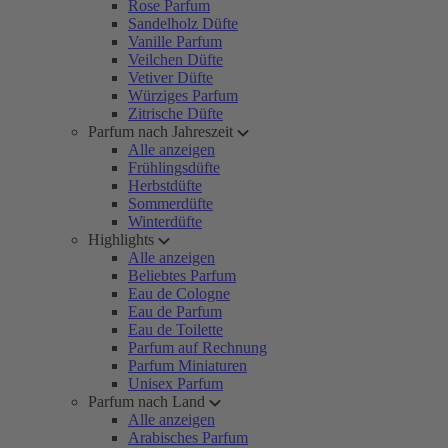
Rose Parfum
Sandelholz Düfte
Vanille Parfum
Veilchen Düfte
Vetiver Düfte
Würziges Parfum
Zitrische Düfte
Parfum nach Jahreszeit
Alle anzeigen
Frühlingsdüfte
Herbstdüfte
Sommerdüfte
Winterdüfte
Highlights
Alle anzeigen
Beliebtes Parfum
Eau de Cologne
Eau de Parfum
Eau de Toilette
Parfum auf Rechnung
Parfum Miniaturen
Unisex Parfum
Parfum nach Land
Alle anzeigen
Arabisches Parfum