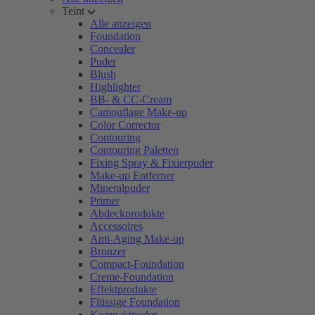
Teint
Alle anzeigen
Foundation
Concealer
Puder
Blush
Highlighter
BB- & CC-Cream
Camouflage Make-up
Color Corrector
Contouring
Contouring Paletten
Fixing Spray & Fixierpuder
Make-up Entferner
Mineralpuder
Primer
Abdeckprodukte
Accessoires
Anti-Aging Make-up
Bronzer
Compact-Foundation
Creme-Foundation
Effektprodukte
Flüssige Foundation
Kompaktpuder