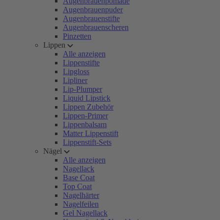
Augenbrauenpomade
Augenbrauenpuder
Augenbrauenstifte
Augenbrauenscheren
Pinzetten
Lippen
Alle anzeigen
Lippenstifte
Lipgloss
Lipliner
Lip-Plumper
Liquid Lipstick
Lippen Zubehör
Lippen-Primer
Lippenbalsam
Matter Lippenstift
Lippenstift-Sets
Nägel
Alle anzeigen
Nagellack
Base Coat
Top Coat
Nagelhärter
Nagelfeilen
Gel Nagellack