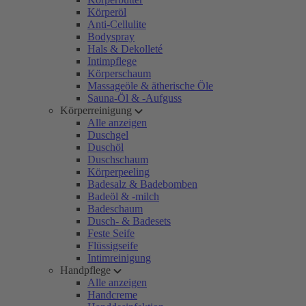
Körperöl
Anti-Cellulite
Bodyspray
Hals & Dekolleté
Intimpflege
Körperschaum
Massageöle & ätherische Öle
Sauna-Öl & -Aufguss
Körperreinigung
Alle anzeigen
Duschgel
Duschöl
Duschschaum
Körperpeeling
Badesalz & Badebomben
Badeöl & -milch
Badeschaum
Dusch- & Badesets
Feste Seife
Flüssigseife
Intimreinigung
Handpflege
Alle anzeigen
Handcreme