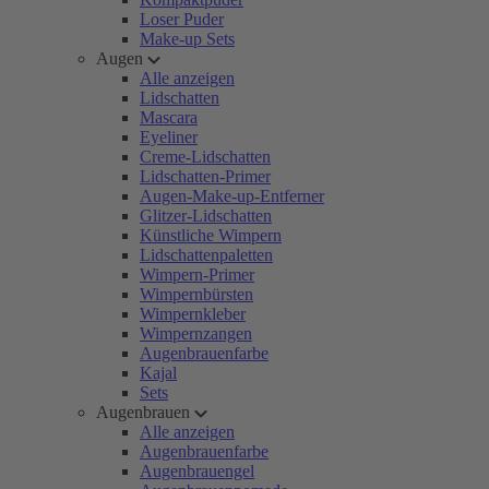
Loser Puder
Make-up Sets
Augen
Alle anzeigen
Lidschatten
Mascara
Eyeliner
Creme-Lidschatten
Lidschatten-Primer
Augen-Make-up-Entferner
Glitzer-Lidschatten
Künstliche Wimpern
Lidschattenpaletten
Wimpern-Primer
Wimpernbürsten
Wimpernkleber
Wimpernzangen
Augenbrauenfarbe
Kajal
Sets
Augenbrauen
Alle anzeigen
Augenbrauenfarbe
Augenbrauengel