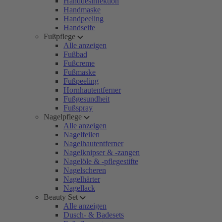
Handdesinfektion
Handmaske
Handpeeling
Handseife
Fußpflege
Alle anzeigen
Fußbad
Fußcreme
Fußmaske
Fußpeeling
Hornhautentferner
Fußgesundheit
Fußspray
Nagelpflege
Alle anzeigen
Nagelfeilen
Nagelhautentferner
Nagelknipser & -zangen
Nagelöle & -pflegestifte
Nagelscheren
Nagelhärter
Nagellack
Beauty Set
Alle anzeigen
Dusch- & Badesets