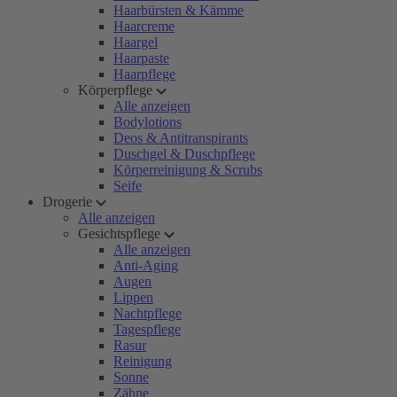
Haarbürsten & Kämme
Haarcreme
Haargel
Haarpaste
Haarpflege
Körperpflege
Alle anzeigen
Bodylotions
Deos & Antitranspirants
Duschgel & Duschpflege
Körperreinigung & Scrubs
Seife
Drogerie
Alle anzeigen
Gesichtspflege
Alle anzeigen
Anti-Aging
Augen
Lippen
Nachtpflege
Tagespflege
Rasur
Reinigung
Sonne
Zähne