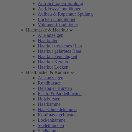
Anti-Schuppen-Spülung
Anti-Frizz-Conditioner
Aufbau & Reparatur Spülung
Locken-Conditioner
Volumen-Conditioner
Haarmaske & Haarkur
Alle anzeigen
Haarbutter
Haarkur trockenes Haar
Haarkur gefärbtes Haar
Haarkur Feuchtigkeit
Haarkur Keratin
Haarkur Locken
Haarbürsten & Kämme
Alle anzeigen
Rundbürsten
Detangler-Bürsten
Flach- & Paddelbürsten
Holzbürsten
Haarkämme
Haarschneidekämme
Kopfmassagebürsten
Lockenkämme
Skelettbürsten
Stielkämme