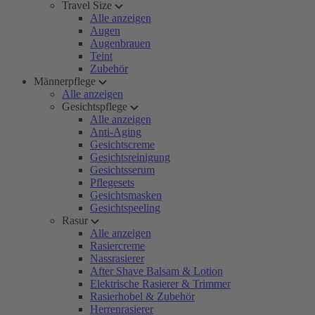
Travel Size
Alle anzeigen
Augen
Augenbrauen
Teint
Zubehör
Männerpflege
Alle anzeigen
Gesichtspflege
Alle anzeigen
Anti-Aging
Gesichtscreme
Gesichtsreinigung
Gesichtsserum
Pflegesets
Gesichtsmasken
Gesichtspeeling
Rasur
Alle anzeigen
Rasiercreme
Nassrasierer
After Shave Balsam & Lotion
Elektrische Rasierer & Trimmer
Rasierhobel & Zubehör
Herrenrasierer