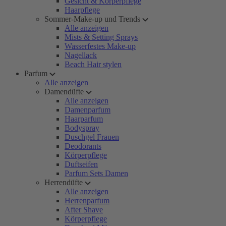
Gesicht & Körperpflege
Haarpflege
Sommer-Make-up und Trends
Alle anzeigen
Mists & Setting Sprays
Wasserfestes Make-up
Nagellack
Beach Hair stylen
Parfum
Alle anzeigen
Damendüfte
Alle anzeigen
Damenparfum
Haarparfum
Bodyspray
Duschgel Frauen
Deodorants
Körperpflege
Duftseifen
Parfum Sets Damen
Herrendüfte
Alle anzeigen
Herrenparfum
After Shave
Körperpflege