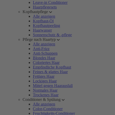
Leave-in Conditioner
Haarpflegesets
Kopfhautpflege
Alle anzeigen
Kopfhaut-Öl
Kopfhautpeeling
Haarwasser
Sonnenschutz & -pflege
Pflege nach Haartyp
Alle anzeigen
Anti-Frizz
Anti-Schuppen
Blondes Haar
Coloriertes Haar
Empfindliche Kopfhaut
Feines & glattes Haar
Fettiges Haar
Lockiges Haar
Mittel gegen Haarausfall
Normales Haar
Trockenes Haar
Conditioner & Spülung
Alle anzeigen
Color-Conditioner
Feuchtigkeits-Conditioner