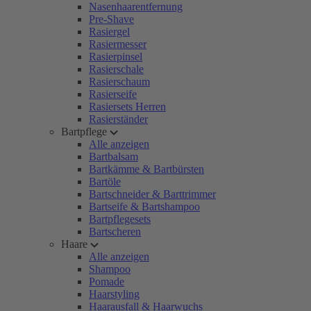
Nasenhaarentfernung
Pre-Shave
Rasiergel
Rasiermesser
Rasierpinsel
Rasierschale
Rasierschaum
Rasierseife
Rasiersets Herren
Rasierständer
Bartpflege
Alle anzeigen
Bartbalsam
Bartkämme & Bartbürsten
Bartöle
Bartschneider & Barttrimmer
Bartseife & Bartshampoo
Bartpflegesets
Bartscheren
Haare
Alle anzeigen
Shampoo
Pomade
Haarstyling
Haarausfall & Haarwuchs