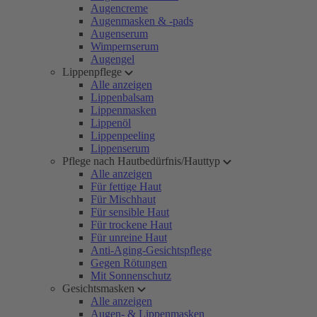
Augencreme
Augenmasken & -pads
Augenserum
Wimpernserum
Augengel
Lippenpflege
Alle anzeigen
Lippenbalsam
Lippenmasken
Lippenöl
Lippenpeeling
Lippenserum
Pflege nach Hautbedürfnis/Hauttyp
Alle anzeigen
Für fettige Haut
Für Mischhaut
Für sensible Haut
Für trockene Haut
Für unreine Haut
Anti-Aging-Gesichtspflege
Gegen Rötungen
Mit Sonnenschutz
Gesichtsmasken
Alle anzeigen
Augen- & Lippenmasken