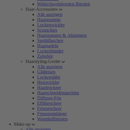
Wildschweinborsten-Bürsten
Haar-Accessoires
Alle anzeigen
Haargummis
Lockenwickler
Scrunchies
Haarspangen & -klammern
Sprühflaschen
Haarnadeln
Lockenbänder
Zubehör
Haarstyling-Geräte
Alle anzeigen
Glätteisen
Lockenstäbe
Heizwickler
Haartrockner
Haarschneidemaschine
Diffusor-Fön
Effilierschere
Friseurschere
Friseurumhänge
Warmluftbürsten
Make-up
Alle anzeigen