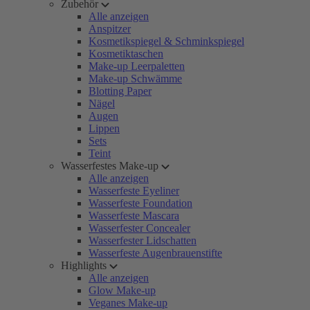
Zubehör
Alle anzeigen
Anspitzer
Kosmetikspiegel & Schminkspiegel
Kosmetiktaschen
Make-up Leerpaletten
Make-up Schwämme
Blotting Paper
Nägel
Augen
Lippen
Sets
Teint
Wasserfestes Make-up
Alle anzeigen
Wasserfeste Eyeliner
Wasserfeste Foundation
Wasserfeste Mascara
Wasserfester Concealer
Wasserfester Lidschatten
Wasserfeste Augenbrauenstifte
Highlights
Alle anzeigen
Glow Make-up
Veganes Make-up