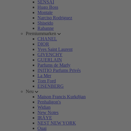
SENSAI
Hugo Boss
Montale
Narciso Rodriguez
Shiseido
Rabanne
Premiummarken
CHANEL
DIOR
Yves Saint Laurent
GIVENCHY
GUERLAIN
Parfums de Marly
INITIO Parfums Privés
La Mer
Tom Ford
EISENBERG
Neu
Maison Francis Kurkdjian
Penhaligon's
Widian
New Notes
IRÄYE
NEST NEW YORK
Ouai