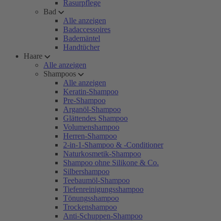
Rasurpflege
Bad
Alle anzeigen
Badaccessoires
Bademäntel
Handtücher
Haare
Alle anzeigen
Shampoos
Alle anzeigen
Keratin-Shampoo
Pre-Shampoo
Arganöl-Shampoo
Glättendes Shampoo
Volumenshampoo
Herren-Shampoo
2-in-1-Shampoo & -Conditioner
Naturkosmetik-Shampoo
Shampoo ohne Silikone & Co.
Silbershampoo
Teebaumöl-Shampoo
Tiefenreinigungsshampoo
Tönungsshampoo
Trockenshampoo
Anti-Schuppen-Shampoo