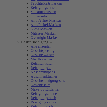
Feuchtigkeitsmasken
Reinigungsmasken
Schlammmasken
Tuchmasken
Anti-Aging-Masken
Anti-Pickel-Masken
Glow Masken
Mitesser-Masken
Overnight Maske
Gesichtsreinigung
Alle anzeigen
Gesichtspeeling
Gesichtswasser
Mizellenwasser
Reinigungsgel
Reinigungsöl
Abschminkpads
Abschminktücher
Gesichtsreinigungssets
Gesichtsseife
Make-up-Entferner
Reinigungscreme
Reinigungsmilch
Reinigungspuder
Reinigungsschaum