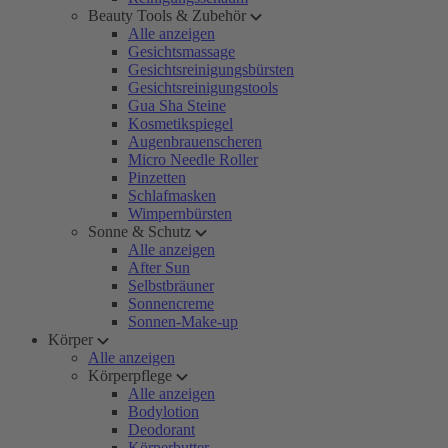
Beauty Tools & Zubehör
Alle anzeigen
Gesichtsmassage
Gesichtsreinigungsbürsten
Gesichtsreinigungstools
Gua Sha Steine
Kosmetikspiegel
Augenbrauenscheren
Micro Needle Roller
Pinzetten
Schlafmasken
Wimpernbürsten
Sonne & Schutz
Alle anzeigen
After Sun
Selbstbräuner
Sonnencreme
Sonnen-Make-up
Körper
Alle anzeigen
Körperpflege
Alle anzeigen
Bodylotion
Deodorant
Körperbutter