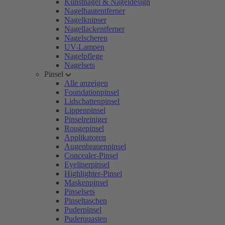
Kunstnägel & Nageldesign
Nagelhautentferner
Nagelknipser
Nagellackentferner
Nagelscheren
UV-Lampen
Nagelpflege
Nagelsets
Pinsel
Alle anzeigen
Foundationpinsel
Lidschattenpinsel
Lippenpinsel
Pinselreiniger
Rougepinsel
Applikatoren
Augenbrauenpinsel
Concealer-Pinsel
Eyelinerpinsel
Highlighter-Pinsel
Maskenpinsel
Pinselsets
Pinseltaschen
Puderpinsel
Puderquasten