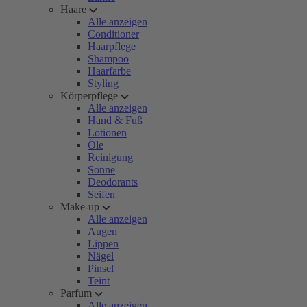
Haare
Alle anzeigen
Conditioner
Haarpflege
Shampoo
Haarfarbe
Styling
Körperpflege
Alle anzeigen
Hand & Fuß
Lotionen
Öle
Reinigung
Sonne
Deodorants
Seifen
Make-up
Alle anzeigen
Augen
Lippen
Nägel
Pinsel
Teint
Parfum
Alle anzeigen