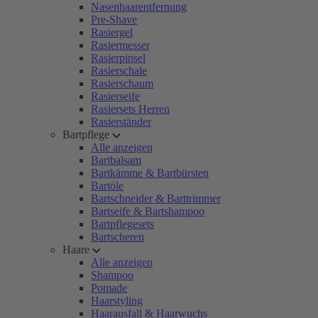
Nasenhaarentfernung
Pre-Shave
Rasiergel
Rasiermesser
Rasierpinsel
Rasierschale
Rasierschaum
Rasierseife
Rasiersets Herren
Rasierständer
Bartpflege
Alle anzeigen
Bartbalsam
Bartkämme & Bartbürsten
Bartöle
Bartschneider & Barttrimmer
Bartseife & Bartshampoo
Bartpflegesets
Bartscheren
Haare
Alle anzeigen
Shampoo
Pomade
Haarstyling
Haarausfall & Haarwuchs