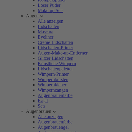
Loser Puder
Make-up Sets
Augen
Alle anzeigen
Lidschatten
Mascara
Eyeliner
Creme-Lidschatten
Lidschatten-Primer
Augen-Make-up-Entferner
Glitzer-Lidschatten
Künstliche Wimpern
Lidschattenpaletten
Wimpern-Primer
Wimpernbürsten
Wimpernkleber
Wimpernzangen
Augenbrauenfarbe
Kajal
Sets
Augenbrauen
Alle anzeigen
Augenbrauenfarbe
Augenbrauengel