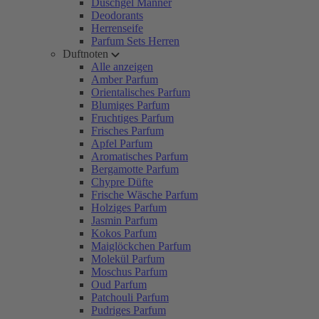
Duschgel Männer
Deodorants
Herrenseife
Parfum Sets Herren
Duftnoten
Alle anzeigen
Amber Parfum
Orientalisches Parfum
Blumiges Parfum
Fruchtiges Parfum
Frisches Parfum
Apfel Parfum
Aromatisches Parfum
Bergamotte Parfum
Chypre Düfte
Frische Wäsche Parfum
Holziges Parfum
Jasmin Parfum
Kokos Parfum
Maiglöckchen Parfum
Molekül Parfum
Moschus Parfum
Oud Parfum
Patchouli Parfum
Pudriges Parfum