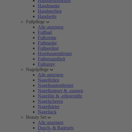
Handdesinfektion
Handmaske
Handpeeling
Handseife
Fußpflege
Alle anzeigen
Fußbad
Fußcreme
Fußmaske
Fußpeeling
Hornhautentferner
Fußgesundheit
Fußspray
Nagelpflege
Alle anzeigen
Nagelfeilen
Nagelhautentferner
Nagelknipser & -zangen
Nagelöle & -pflegestifte
Nagelscheren
Nagelhärter
Nagellack
Beauty Set
Alle anzeigen
Dusch- & Badesets