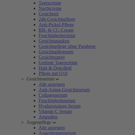
Tagescreme
Nachtcreme
Gesichtsöl
24h-Gesichtspflege
Anti-Pickel-Pflege
BB- & CC-Cream
Feuchtigkeitscreme
Gesichtsmasken
Gesichtspflege ohne Parabene
Gesichtspflegesets
Gesichtsspray
Getönte Tagescreme
Hals & Dekolleté
Pflege mit Q10
Gesichtsserum
Alle anzeigen
Anti-Aging-Gesichtsserum
Collagenserum
Feuchtigkeitsserum
Hyaluronsäure-Serum
Vitamin C Serum
Ampullen
Augenpflege
Alle anzeigen
Augenbrauenserum