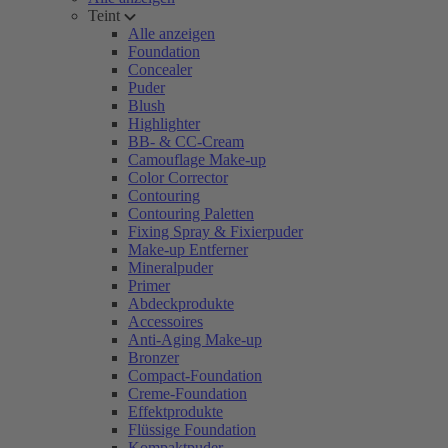
Teint
Alle anzeigen
Foundation
Concealer
Puder
Blush
Highlighter
BB- & CC-Cream
Camouflage Make-up
Color Corrector
Contouring
Contouring Paletten
Fixing Spray & Fixierpuder
Make-up Entferner
Mineralpuder
Primer
Abdeckprodukte
Accessoires
Anti-Aging Make-up
Bronzer
Compact-Foundation
Creme-Foundation
Effektprodukte
Flüssige Foundation
Kompaktpuder