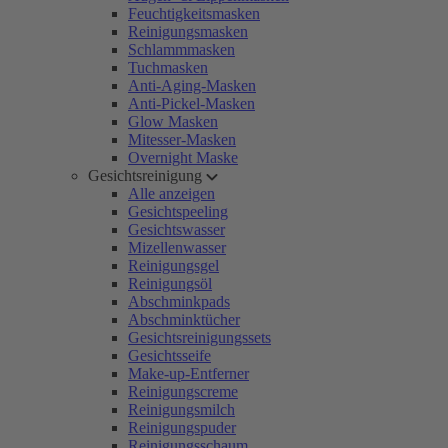
Feuchtigkeitsmasken
Reinigungsmasken
Schlammmasken
Tuchmasken
Anti-Aging-Masken
Anti-Pickel-Masken
Glow Masken
Mitesser-Masken
Overnight Maske
Gesichtsreinigung
Alle anzeigen
Gesichtspeeling
Gesichtswasser
Mizellenwasser
Reinigungsgel
Reinigungsöl
Abschminkpads
Abschminktücher
Gesichtsreinigungssets
Gesichtsseife
Make-up-Entferner
Reinigungscreme
Reinigungsmilch
Reinigungspuder
Reinigungsschaum