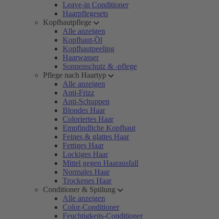
Leave-in Conditioner
Haarpflegesets
Kopfhautpflege
Alle anzeigen
Kopfhaut-Öl
Kopfhautpeeling
Haarwasser
Sonnenschutz & -pflege
Pflege nach Haartyp
Alle anzeigen
Anti-Frizz
Anti-Schuppen
Blondes Haar
Coloriertes Haar
Empfindliche Kopfhaut
Feines & glattes Haar
Fettiges Haar
Lockiges Haar
Mittel gegen Haarausfall
Normales Haar
Trockenes Haar
Conditioner & Spülung
Alle anzeigen
Color-Conditioner
Feuchtigkeits-Conditioner