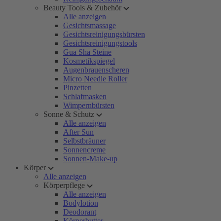
Beauty Tools & Zubehör
Alle anzeigen
Gesichtsmassage
Gesichtsreinigungsbürsten
Gesichtsreinigungstools
Gua Sha Steine
Kosmetikspiegel
Augenbrauenscheren
Micro Needle Roller
Pinzetten
Schlafmasken
Wimpernbürsten
Sonne & Schutz
Alle anzeigen
After Sun
Selbstbräuner
Sonnencreme
Sonnen-Make-up
Körper
Alle anzeigen
Körperpflege
Alle anzeigen
Bodylotion
Deodorant
Körperbutter