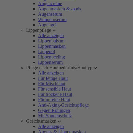
Augencreme
Augenmasken & -pads
Augenserum
Wimpernserum
Augengel
Lippenpflege
Alle anzeigen
Lippenbalsam
Lippenmasken
Lippenöl
Lippenpeeling
Lippenserum
Pflege nach Hautbedürfnis/Hauttyp
Alle anzeigen
Für fettige Haut
Für Mischhaut
Für sensible Haut
Für trockene Haut
Für unreine Haut
Anti-Aging-Gesichtspflege
Gegen Rötungen
Mit Sonnenschutz
Gesichtsmasken
Alle anzeigen
Augen- & Lippenmasken