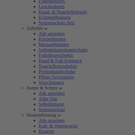
Fußpflegesets
Geschenksets
Hand- & Nagelpflegesets
Körperpflegesets
Sonnenschutz-Sets
Zubehör
Alle anzeigen
Körperbürsten
Massagebürsten
Selbstbräungshandschuhe
Fußpflegezubehör
Hand & Fuß-Schmuck
Nagelpflegezubehör
Peelinghandschuhe
Pflege Accessoires
Waschlappen
Sonne & Schutz
Alle anzeigen
After Sun
Selbstbräuner
Sonnenschutz
Haarentfernung
Alle anzeigen
Kalt- & Warmwachs
Rasierer