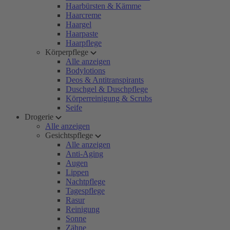
Haarbürsten & Kämme
Haarcreme
Haargel
Haarpaste
Haarpflege
Körperpflege
Alle anzeigen
Bodylotions
Deos & Antitranspirants
Duschgel & Duschpflege
Körperreinigung & Scrubs
Seife
Drogerie
Alle anzeigen
Gesichtspflege
Alle anzeigen
Anti-Aging
Augen
Lippen
Nachtpflege
Tagespflege
Rasur
Reinigung
Sonne
Zähne