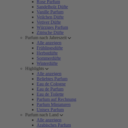
Rose Parfum
Sandelholz Düfte
Vanille Parfum
Veilchen Düfte
Vetiver Düfte
Würziges Parfum
Zitrische Düfte
Parfum nach Jahreszeit
Alle anzeigen
Frühlingsdüfte
Herbstdüfte
Sommerdüfte
Winterdüfte
Highlights
Alle anzeigen
Beliebtes Parfum
Eau de Cologne
Eau de Parfum
Eau de Toilette
Parfum auf Rechnung
Parfum Miniaturen
Unisex Parfum
Parfum nach Land
Alle anzeigen
Arabisches Parfum