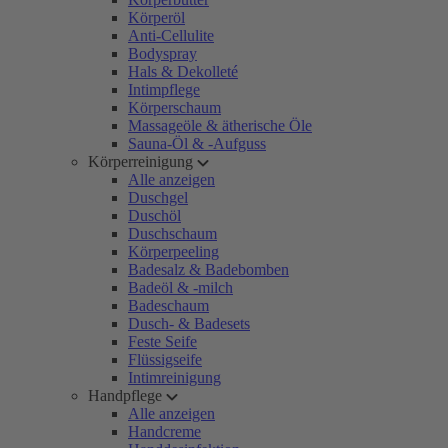
Körperöl
Anti-Cellulite
Bodyspray
Hals & Dekolleté
Intimpflege
Körperschaum
Massageöle & ätherische Öle
Sauna-Öl & -Aufguss
Körperreinigung
Alle anzeigen
Duschgel
Duschöl
Duschschaum
Körperpeeling
Badesalz & Badebomben
Badeöl & -milch
Badeschaum
Dusch- & Badesets
Feste Seife
Flüssigseife
Intimreinigung
Handpflege
Alle anzeigen
Handcreme