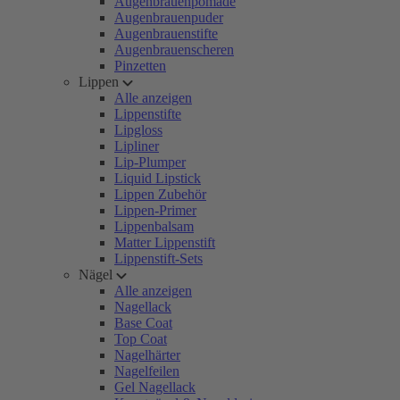
Augenbrauenpomade
Augenbrauenpuder
Augenbrauenstifte
Augenbrauenscheren
Pinzetten
Lippen
Alle anzeigen
Lippenstifte
Lipgloss
Lipliner
Lip-Plumper
Liquid Lipstick
Lippen Zubehör
Lippen-Primer
Lippenbalsam
Matter Lippenstift
Lippenstift-Sets
Nägel
Alle anzeigen
Nagellack
Base Coat
Top Coat
Nagelhärter
Nagelfeilen
Gel Nagellack