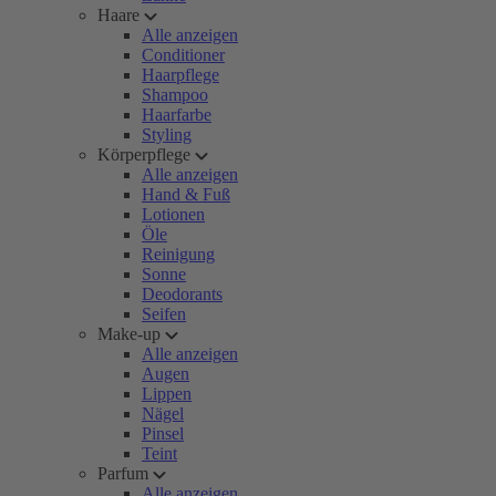
Haare
Alle anzeigen
Conditioner
Haarpflege
Shampoo
Haarfarbe
Styling
Körperpflege
Alle anzeigen
Hand & Fuß
Lotionen
Öle
Reinigung
Sonne
Deodorants
Seifen
Make-up
Alle anzeigen
Augen
Lippen
Nägel
Pinsel
Teint
Parfum
Alle anzeigen