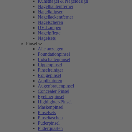
Kunstnägel & Nageldesign
Nagelhautentferner
Nagelknipser
Nagellackentferner
Nagelscheren
UV-Lampen
Nagelpflege
Nagelsets
Pinsel
Alle anzeigen
Foundationpinsel
Lidschattenpinsel
Lippenpinsel
Pinselreiniger
Rougepinsel
Applikatoren
Augenbrauenpinsel
Concealer-Pinsel
Eyelinerpinsel
Highlighter-Pinsel
Maskenpinsel
Pinselsets
Pinseltaschen
Puderpinsel
Puderquasten