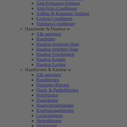
Anti-Schuppen-Spülung
Anti-Frizz-Conditioner
Aufbau & Reparatur Spülung
Locken-Conditioner
Volumen-Conditioner
Haarmaske & Haarkur
Alle anzeigen
Haarbutter
Haarkur trockenes Haar
Haarkur gefärbtes Haar
Haarkur Feuchtigkeit
Haarkur Keratin
Haarkur Locken
Haarbürsten & Kämme
Alle anzeigen
Rundbürsten
Detangler-Bürsten
Flach- & Paddelbürsten
Holzbürsten
Haarkämme
Haarschneidekämme
Kopfmassagebürsten
Lockenkämme
Skelettbürsten
Stielkämme