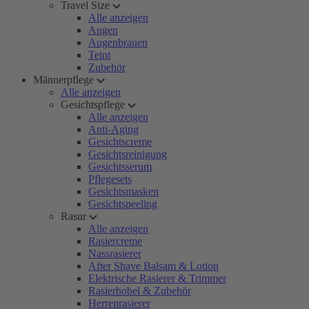
Travel Size
Alle anzeigen
Augen
Augenbrauen
Teint
Zubehör
Männerpflege
Alle anzeigen
Gesichtspflege
Alle anzeigen
Anti-Aging
Gesichtscreme
Gesichtsreinigung
Gesichtsserum
Pflegesets
Gesichtsmasken
Gesichtspeeling
Rasur
Alle anzeigen
Rasiercreme
Nassrasierer
After Shave Balsam & Lotion
Elektrische Rasierer & Trimmer
Rasierhobel & Zubehör
Herrenrasierer