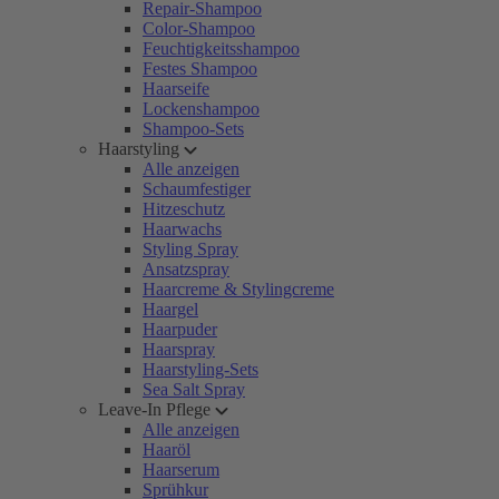
Repair-Shampoo
Color-Shampoo
Feuchtigkeitsshampoo
Festes Shampoo
Haarseife
Lockenshampoo
Shampoo-Sets
Haarstyling
Alle anzeigen
Schaumfestiger
Hitzeschutz
Haarwachs
Styling Spray
Ansatzspray
Haarcreme & Stylingcreme
Haargel
Haarpuder
Haarspray
Haarstyling-Sets
Sea Salt Spray
Leave-In Pflege
Alle anzeigen
Haaröl
Haarserum
Sprühkur