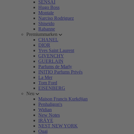
SENSAI
Hugo Boss
Montale
Narciso Rodriguez
Shiseido
Rabanne
Premiummarken
CHANEL
DIOR
Yves Saint Laurent
GIVENCHY
GUERLAIN
Parfums de Marly
INITIO Parfums Privés
La Mer
Tom Ford
EISENBERG
Neu
Maison Francis Kurkdjian
Penhaligon's
Widian
New Notes
IRÄYE
NEST NEW YORK
Ouai