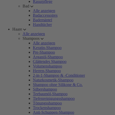
Rasurpflege
Bad
Alle anzeigen
Badaccessoires
Bademäntel
Handtücher
Haare
Alle anzeigen
Shampoos
Alle anzeigen
Keratin-Shampoo
Pre-Shampoo
Arganöl-Shampoo
Glättendes Shampoo
Volumenshampoo
Herren-Shampoo
2-in-1-Shampoo & -Conditioner
Naturkosmetik-Shampoo
Shampoo ohne Silikone & Co.
Silbershampoo
Teebaumöl-Shampoo
Tiefenreinigungsshampoo
Tönungsshampoo
Trockenshampoo
Anti-Schuppen-Shampoo