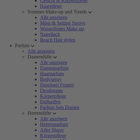
Gesicht & Körperpflege
Haarpflege
Sommer-Make-up und Trends
Alle anzeigen
Mists & Setting Sprays
Wasserfestes Make-up
Nagellack
Beach Hair stylen
Parfum
Alle anzeigen
Damendüfte
Alle anzeigen
Damenparfum
Haarparfum
Bodyspray
Duschgel Frauen
Deodorants
Körperpflege
Duftseifen
Parfum Sets Damen
Herrendüfte
Alle anzeigen
Herrenparfum
After Shave
Körperpflege