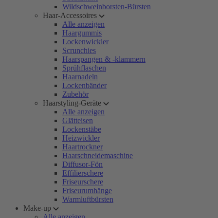
Wildschweinborsten-Bürsten
Haar-Accessoires
Alle anzeigen
Haargummis
Lockenwickler
Scrunchies
Haarspangen & -klammern
Sprühflaschen
Haarnadeln
Lockenbänder
Zubehör
Haarstyling-Geräte
Alle anzeigen
Glätteisen
Lockenstäbe
Heizwickler
Haartrockner
Haarschneidemaschine
Diffusor-Fön
Effilierschere
Friseurschere
Friseurumhänge
Warmluftbürsten
Make-up
Alle anzeigen