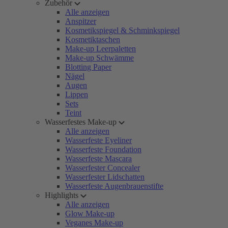
Zubehör
Alle anzeigen
Anspitzer
Kosmetikspiegel & Schminkspiegel
Kosmetiktaschen
Make-up Leerpaletten
Make-up Schwämme
Blotting Paper
Nägel
Augen
Lippen
Sets
Teint
Wasserfestes Make-up
Alle anzeigen
Wasserfeste Eyeliner
Wasserfeste Foundation
Wasserfeste Mascara
Wasserfester Concealer
Wasserfester Lidschatten
Wasserfeste Augenbrauenstifte
Highlights
Alle anzeigen
Glow Make-up
Veganes Make-up