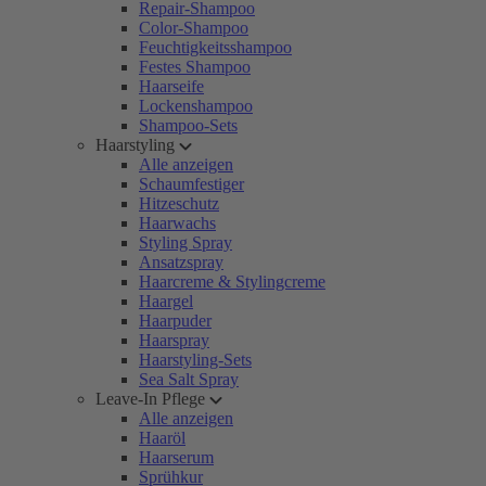
Repair-Shampoo
Color-Shampoo
Feuchtigkeitsshampoo
Festes Shampoo
Haarseife
Lockenshampoo
Shampoo-Sets
Haarstyling
Alle anzeigen
Schaumfestiger
Hitzeschutz
Haarwachs
Styling Spray
Ansatzspray
Haarcreme & Stylingcreme
Haargel
Haarpuder
Haarspray
Haarstyling-Sets
Sea Salt Spray
Leave-In Pflege
Alle anzeigen
Haaröl
Haarserum
Sprühkur