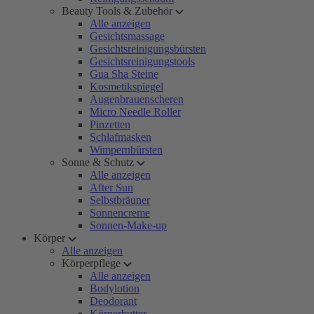
Beauty Tools & Zubehör
Alle anzeigen
Gesichtsmassage
Gesichtsreinigungsbürsten
Gesichtsreinigungstools
Gua Sha Steine
Kosmetikspiegel
Augenbrauenscheren
Micro Needle Roller
Pinzetten
Schlafmasken
Wimpernbürsten
Sonne & Schutz
Alle anzeigen
After Sun
Selbstbräuner
Sonnencreme
Sonnen-Make-up
Körper
Alle anzeigen
Körperpflege
Alle anzeigen
Bodylotion
Deodorant
Körperbutter