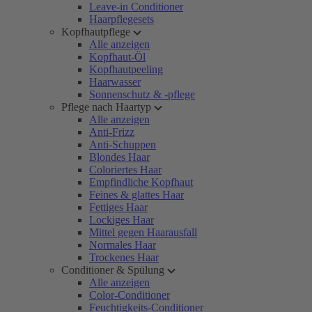
Leave-in Conditioner
Haarpflegesets
Kopfhautpflege
Alle anzeigen
Kopfhaut-Öl
Kopfhautpeeling
Haarwasser
Sonnenschutz & -pflege
Pflege nach Haartyp
Alle anzeigen
Anti-Frizz
Anti-Schuppen
Blondes Haar
Coloriertes Haar
Empfindliche Kopfhaut
Feines & glattes Haar
Fettiges Haar
Lockiges Haar
Mittel gegen Haarausfall
Normales Haar
Trockenes Haar
Conditioner & Spülung
Alle anzeigen
Color-Conditioner
Feuchtigkeits-Conditioner