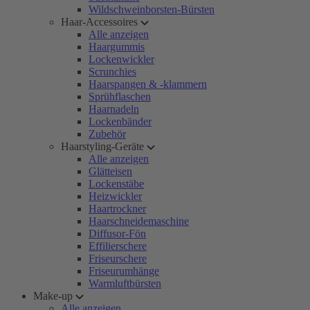
Wildschweinborsten-Bürsten
Haar-Accessoires
Alle anzeigen
Haargummis
Lockenwickler
Scrunchies
Haarspangen & -klammern
Sprühflaschen
Haarnadeln
Lockenbänder
Zubehör
Haarstyling-Geräte
Alle anzeigen
Glätteisen
Lockenstäbe
Heizwickler
Haartrockner
Haarschneidemaschine
Diffusor-Fön
Effilierschere
Friseurschere
Friseurumhänge
Warmluftbürsten
Make-up
Alle anzeigen