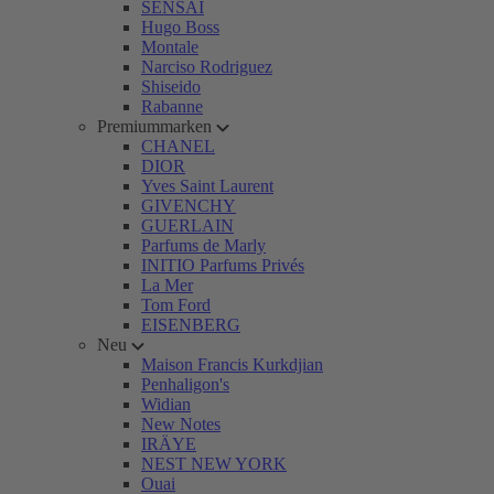
SENSAI
Hugo Boss
Montale
Narciso Rodriguez
Shiseido
Rabanne
Premiummarken
CHANEL
DIOR
Yves Saint Laurent
GIVENCHY
GUERLAIN
Parfums de Marly
INITIO Parfums Privés
La Mer
Tom Ford
EISENBERG
Neu
Maison Francis Kurkdjian
Penhaligon's
Widian
New Notes
IRÄYE
NEST NEW YORK
Ouai