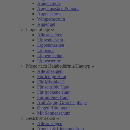
Augencreme
Augenmasken & -pads
Augenserum
Wimpernserum
Augengel
Lippenpflege
Alle anzeigen
Lippenbalsam
Lippenmasken
Lippenöl
Lippenpeeling
Lippenserum
Pflege nach Hautbedürfnis/Hauttyp
Alle anzeigen
Für fettige Haut
Für Mischhaut
Für sensible Haut
Für trockene Haut
Für unreine Haut
Anti-Aging-Gesichtspflege
Gegen Rötungen
Mit Sonnenschutz
Gesichtsmasken
Alle anzeigen
Augen- & Lippenmasken