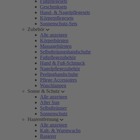
Fußpflegesets
Geschenksets
Hand- & Nagelpflegesets
Körperpflegesets
Sonnenschutz-Sets
Zubehör
Alle anzeigen
Körperbürsten
Massagebürsten
Selbstbräungshandschuhe
Fußpflegezubehör
Hand & Fuß-Schmuck
Nagelpflegezubehör
Peelinghandschuhe
Pflege Accessoires
Waschlappen
Sonne & Schutz
Alle anzeigen
After Sun
Selbstbräuner
Sonnenschutz
Haarentfernung
Alle anzeigen
Kalt- & Warmwachs
Rasierer