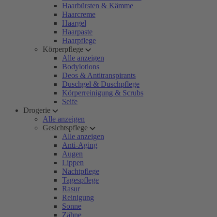
Haarbürsten & Kämme
Haarcreme
Haargel
Haarpaste
Haarpflege
Körperpflege
Alle anzeigen
Bodylotions
Deos & Antitranspirants
Duschgel & Duschpflege
Körperreinigung & Scrubs
Seife
Drogerie
Alle anzeigen
Gesichtspflege
Alle anzeigen
Anti-Aging
Augen
Lippen
Nachtpflege
Tagespflege
Rasur
Reinigung
Sonne
Zähne