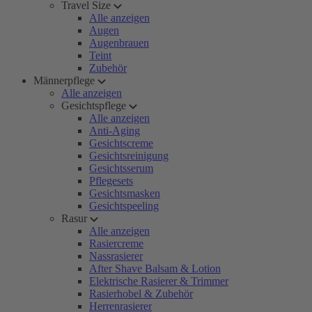
Travel Size
Alle anzeigen
Augen
Augenbrauen
Teint
Zubehör
Männerpflege
Alle anzeigen
Gesichtspflege
Alle anzeigen
Anti-Aging
Gesichtscreme
Gesichtsreinigung
Gesichtsserum
Pflegesets
Gesichtsmasken
Gesichtspeeling
Rasur
Alle anzeigen
Rasiercreme
Nassrasierer
After Shave Balsam & Lotion
Elektrische Rasierer & Trimmer
Rasierhobel & Zubehör
Herrenrasierer