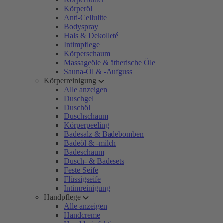
Körperöl
Anti-Cellulite
Bodyspray
Hals & Dekolleté
Intimpflege
Körperschaum
Massageöle & ätherische Öle
Sauna-Öl & -Aufguss
Körperreinigung
Alle anzeigen
Duschgel
Duschöl
Duschschaum
Körperpeeling
Badesalz & Badebomben
Badeöl & -milch
Badeschaum
Dusch- & Badesets
Feste Seife
Flüssigseife
Intimreinigung
Handpflege
Alle anzeigen
Handcreme