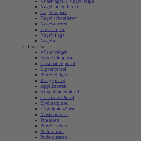
Kunstnägel & Nageldesign
Nagelhautentferner
Nagelknipser
Nagellackentferner
Nagelscheren
UV-Lampen
Nagelpflege
Nagelsets
Pinsel
Alle anzeigen
Foundationpinsel
Lidschattenpinsel
Lippenpinsel
Pinselreiniger
Rougepinsel
Applikatoren
Augenbrauenpinsel
Concealer-Pinsel
Eyelinerpinsel
Highlighter-Pinsel
Maskenpinsel
Pinselsets
Pinseltaschen
Puderpinsel
Puderquasten