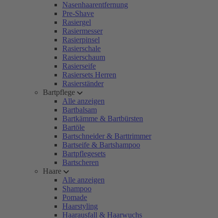
Nasenhaarentfernung
Pre-Shave
Rasiergel
Rasiermesser
Rasierpinsel
Rasierschale
Rasierschaum
Rasierseife
Rasiersets Herren
Rasierständer
Bartpflege
Alle anzeigen
Bartbalsam
Bartkämme & Bartbürsten
Bartöle
Bartschneider & Barttrimmer
Bartseife & Bartshampoo
Bartpflegesets
Bartscheren
Haare
Alle anzeigen
Shampoo
Pomade
Haarstyling
Haarausfall & Haarwuchs