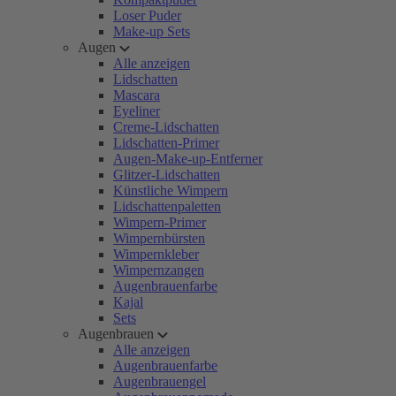
Loser Puder
Make-up Sets
Augen
Alle anzeigen
Lidschatten
Mascara
Eyeliner
Creme-Lidschatten
Lidschatten-Primer
Augen-Make-up-Entferner
Glitzer-Lidschatten
Künstliche Wimpern
Lidschattenpaletten
Wimpern-Primer
Wimpernbürsten
Wimpernkleber
Wimpernzangen
Augenbrauenfarbe
Kajal
Sets
Augenbrauen
Alle anzeigen
Augenbrauenfarbe
Augenbrauengel