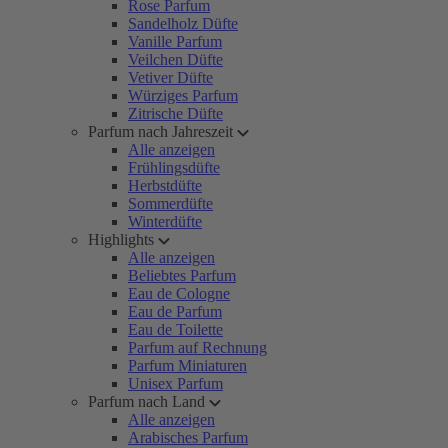
Rose Parfum
Sandelholz Düfte
Vanille Parfum
Veilchen Düfte
Vetiver Düfte
Würziges Parfum
Zitrische Düfte
Parfum nach Jahreszeit
Alle anzeigen
Frühlingsdüfte
Herbstdüfte
Sommerdüfte
Winterdüfte
Highlights
Alle anzeigen
Beliebtes Parfum
Eau de Cologne
Eau de Parfum
Eau de Toilette
Parfum auf Rechnung
Parfum Miniaturen
Unisex Parfum
Parfum nach Land
Alle anzeigen
Arabisches Parfum