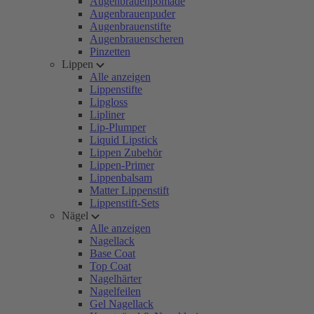
Augenbrauenpomade
Augenbrauenpuder
Augenbrauenstifte
Augenbrauenscheren
Pinzetten
Lippen
Alle anzeigen
Lippenstifte
Lipgloss
Lipliner
Lip-Plumper
Liquid Lipstick
Lippen Zubehör
Lippen-Primer
Lippenbalsam
Matter Lippenstift
Lippenstift-Sets
Nägel
Alle anzeigen
Nagellack
Base Coat
Top Coat
Nagelhärter
Nagelfeilen
Gel Nagellack