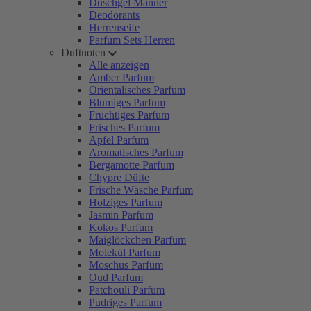
Duschgel Männer
Deodorants
Herrenseife
Parfum Sets Herren
Duftnoten
Alle anzeigen
Amber Parfum
Orientalisches Parfum
Blumiges Parfum
Fruchtiges Parfum
Frisches Parfum
Apfel Parfum
Aromatisches Parfum
Bergamotte Parfum
Chypre Düfte
Frische Wäsche Parfum
Holziges Parfum
Jasmin Parfum
Kokos Parfum
Maiglöckchen Parfum
Molekül Parfum
Moschus Parfum
Oud Parfum
Patchouli Parfum
Pudriges Parfum