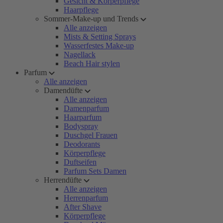
Gesicht & Körperpflege
Haarpflege
Sommer-Make-up und Trends
Alle anzeigen
Mists & Setting Sprays
Wasserfestes Make-up
Nagellack
Beach Hair stylen
Parfum
Alle anzeigen
Damendüfte
Alle anzeigen
Damenparfum
Haarparfum
Bodyspray
Duschgel Frauen
Deodorants
Körperpflege
Duftseifen
Parfum Sets Damen
Herrendüfte
Alle anzeigen
Herrenparfum
After Shave
Körperpflege