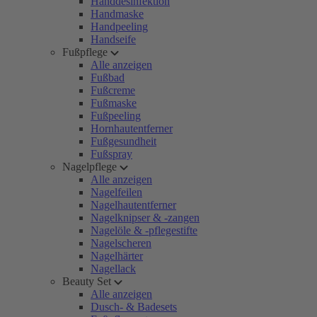
Handdesinfektion
Handmaske
Handpeeling
Handseife
Fußpflege
Alle anzeigen
Fußbad
Fußcreme
Fußmaske
Fußpeeling
Hornhautentferner
Fußgesundheit
Fußspray
Nagelpflege
Alle anzeigen
Nagelfeilen
Nagelhautentferner
Nagelknipser & -zangen
Nagelöle & -pflegestifte
Nagelscheren
Nagelhärter
Nagellack
Beauty Set
Alle anzeigen
Dusch- & Badesets