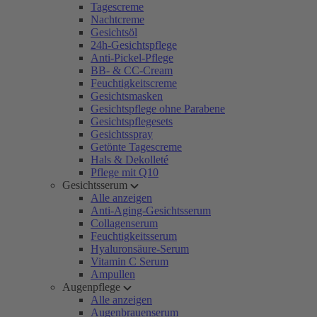
Tagescreme
Nachtcreme
Gesichtsöl
24h-Gesichtspflege
Anti-Pickel-Pflege
BB- & CC-Cream
Feuchtigkeitscreme
Gesichtsmasken
Gesichtspflege ohne Parabene
Gesichtspflegesets
Gesichtsspray
Getönte Tagescreme
Hals & Dekolleté
Pflege mit Q10
Gesichtsserum
Alle anzeigen
Anti-Aging-Gesichtsserum
Collagenserum
Feuchtigkeitsserum
Hyaluronsäure-Serum
Vitamin C Serum
Ampullen
Augenpflege
Alle anzeigen
Augenbrauenserum