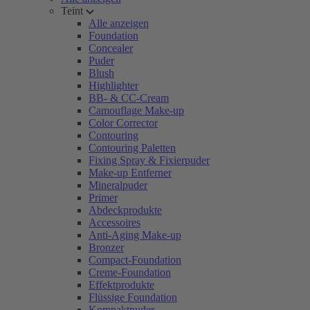
Teint
Alle anzeigen
Foundation
Concealer
Puder
Blush
Highlighter
BB- & CC-Cream
Camouflage Make-up
Color Corrector
Contouring
Contouring Paletten
Fixing Spray & Fixierpuder
Make-up Entferner
Mineralpuder
Primer
Abdeckprodukte
Accessoires
Anti-Aging Make-up
Bronzer
Compact-Foundation
Creme-Foundation
Effektprodukte
Flüssige Foundation
Kompaktpuder