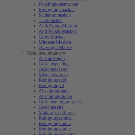
Feuchtigkeitsmasken
Reinigungsmasken
Schlammmasken
Tuchmasken
Anti-Aging-Masken
Anti-Pickel-Masken
Glow Masken
Mitesser-Masken
Overnight Maske
Gesichtsreinigung
Alle anzeigen
Gesichtspeeling
Gesichtswasser
Mizellenwasser
Reinigungsgel
Reinigungsöl
Abschminkpads
Abschminktücher
Gesichtsreinigungssets
Gesichtsseife
Make-up-Entferner
Reinigungscreme
Reinigungsmilch
Reinigungspuder
Reinigungsschaum