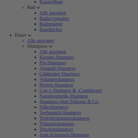
Rasurpflege
Bad
Alle anzeigen
Badaccessoires
Bademäntel
Handtücher
Haare
Alle anzeigen
Shampoos
Alle anzeigen
Keratin-Shampoo
Pre-Shampoo
Arganöl-Shampoo
Glättendes Shampoo
Volumenshampoo
Herren-Shampoo
2-in-1-Shampoo & -Conditioner
Naturkosmetik-Shampoo
Shampoo ohne Silikone & Co.
Silbershampoo
Teebaumöl-Shampoo
Tiefenreinigungsshampoo
Tönungsshampoo
Trockenshampoo
Anti-Schuppen-Shampoo