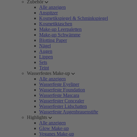
Zubehör
Alle anzeigen
Anspitzer
Kosmetikspiegel & Schminkspiegel
Kosmetiktaschen
Make-up Leerpaletten
Make-up Schwämme
Blotting Paper
Nägel
Augen
Lippen
Sets
Teint
Wasserfestes Make-up
Alle anzeigen
Wasserfeste Eyeliner
Wasserfeste Foundation
Wasserfeste Mascara
Wasserfester Concealer
Wasserfester Lidschatten
Wasserfeste Augenbrauenstifte
Highlights
Alle anzeigen
Glow Make-up
Veganes Make-up