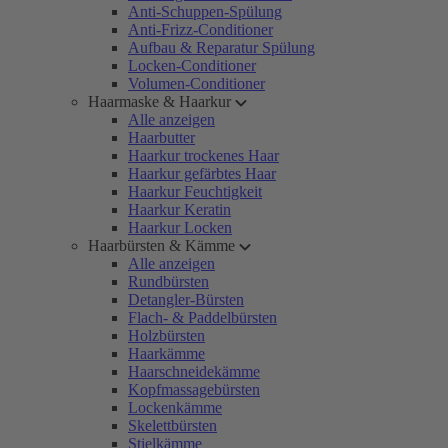
Anti-Schuppen-Spülung
Anti-Frizz-Conditioner
Aufbau & Reparatur Spülung
Locken-Conditioner
Volumen-Conditioner
Haarmaske & Haarkur
Alle anzeigen
Haarbutter
Haarkur trockenes Haar
Haarkur gefärbtes Haar
Haarkur Feuchtigkeit
Haarkur Keratin
Haarkur Locken
Haarbürsten & Kämme
Alle anzeigen
Rundbürsten
Detangler-Bürsten
Flach- & Paddelbürsten
Holzbürsten
Haarkämme
Haarschneidekämme
Kopfmassagebürsten
Lockenkämme
Skelettbürsten
Stielkämme