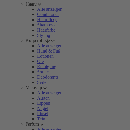
Haare
Alle anzeigen
Conditioner
Haarpflege
Shampoo
Haarfarbe
Styling
Körperpflege
Alle anzeigen
Hand & Fuß
Lotionen
Öle
Reinigung
Sonne
Deodorants
Seifen
Make-up
Alle anzeigen
Augen
Lippen
Nägel
Pinsel
Teint
Parfum
Alle anzeigen